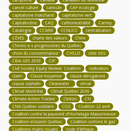
cancel culture
canicule
CAP écologie
capitalisme marchand
capitalisme vert
Capitalocène
CAQ
carboneutralité
Carney
Catalogne
CCMM
CCNUCC
centralisation
CÉVES
charte des valeurs
Chine
Chinois-e-s progressistes du Québec
choix du consommateur
CHSLD
cible GES
Cible GES 2030
CIP
Civil Society Equity Review Coalition
civilisation
claim
Classe moyenne
clause dérogatoire
clause orphelin
Clearwater
climat
Climat Montréal
Climat Québec 2030
Climate Action Tracker
Clinton
CN
CNA-Québec solidaire
CO2
Coalition 22 avril
Coalition contre la pauvreté d’Hochelaga-Maisonneuve
Coalition inclusion Québec
Coalition sortons le gaz
Coalitions mains rouges
code d'éthique