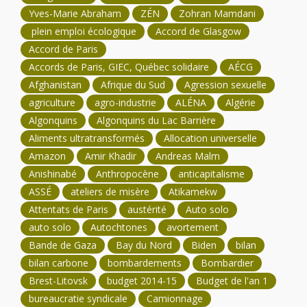
Yves-Marie Abraham
ZÉN
Zohran Mamdani
plein emploi écologique
Accord de Glasgow
Accord de Paris
Accords de Paris, GIEC, Québec solidaire
AÉCG
Afghanistan
Afrique du Sud
Agression sexuelle
agriculture
agro-industrie
ALÉNA
Algérie
Algonquins
Algonquins du Lac Barrière
Aliments ultratransformés
Allocation universelle
Amazon
Amir Khadir
Andreas Malm
Anishinabé
Anthropocène
anticapitalisme
ASSÉ
ateliers de misère
Atikamekw
Attentats de Paris
austérité
Auto solo
auto solo
Autochtones
avortement
Bande de Gaza
Bay du Nord
Biden
bilan
bilan carbone
bombardements
Bombardier
Brest-Litovsk
budget 2014-15
Budget de l'an 1
bureaucratie syndicale
Camionnage