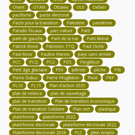
Orient
OTAN
Ottawa
OUI
Oxfam
pacifisme
pacte électoral
Pacte pour la transition
Palestine
pandémie
Paradis fiscaux
parc nature
Parti
parti de gauche
Parti de la rue
Parti libéral
Patrick Bond
Patriotes. FTQ
Paul Cliche
Paul Rose
Pauline Marois
pays sans armée
PCC
PCQ
PCU
PDS
Pergélisol
Petit âge glaciaire
PEV
pétrole
pêche
PIB
Pierre Dubuc
Pierre Fitzgibbon
Pivot
PKP
PL10
PL15
Plan d'action 2035
plan de relance
plan de sauvetage
plan de transition
Plan de transition économique
Plan de transition Solidaire
Plan vert
plastique
plateforme
plateforme 2022
plateforme électorale
plateforme électorale 2022
Plateforme électorale 2026
PLC
plein emploi