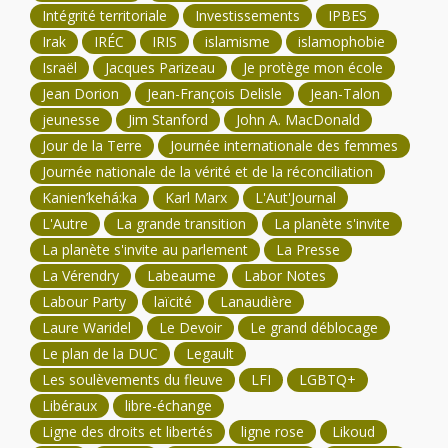
Intégrité territoriale
Investissements
IPBES
Irak
IRÉC
IRIS
islamisme
islamophobie
Israël
Jacques Parizeau
Je protège mon école
Jean Dorion
Jean-François Delisle
Jean-Talon
jeunesse
Jim Stanford
John A. MacDonald
Jour de la Terre
Journée internationale des femmes
Journée nationale de la vérité et de la réconciliation
Kanien’kehá:ka
Karl Marx
L'Aut'Journal
L'Autre
La grande transition
La planète s'invite
La planète s'invite au parlement
La Presse
La Vérendry
Labeaume
Labor Notes
Labour Party
laïcité
Lanaudière
Laure Waridel
Le Devoir
Le grand déblocage
Le plan de la DUC
Legault
Les soulèvements du fleuve
LFI
LGBTQ+
Libéraux
libre-échange
Ligne des droits et libertés
ligne rose
Likoud