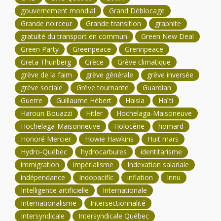
gouvernement mondial
Grand Déblocage
Grande noirceur
Grande transition
graphite
gratuité du transport en commun
Green New Deal
Green Party
Greenpeace
Grennpeace
Greta Thunberg
Grèce
Grève climatique
grève de la faim
grève générale
grève inversée
grève sociale
Grève tournante
Guardian
Guerre
Guillaume Hébert
Haisla
Haïti
Haroun Bouazzi
Hitler
Hochelaga-Maisoneuve
Hochelaga-Maisonneuve
Holocène
homard
Honoré Mercier
Howie Hawkins
Huit mars
Hydro-Québec
hydrocarbures
identitarisme
immigration
impérialisme
Indexation salariale
indépendance
Indopacific
inflation
Innu
Intelligence artificielle
Internationale
Internationalisme
Intersectionnalité
Intersyndicale
Intersyndicale Québec