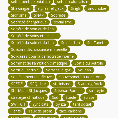
settlement colonialism
settler colonialism
Shawinigan
signes religieux
Singh
sinophobie
Sionisme
SNAP
Sobriété
Sobriété énergétique
socialisme
Société de soin et de lien
Société de soins et de liens
Société du soin et du lien
Soin et lien
Sol Zanetti
Solidaire décroissance matérielle
Solidaires pour la démocratie interne
Sommet de l'ambition climatique
Sortie du pétrole
Sortir du pétrole
Sortons le gaz
Soudan
Soulèvements du fleuve
Souveraineté autochtone
SPEDE
SPQ-libre
stalinisme
Standing Rock
Ste-Marie-St-Jacques
Stéphan Bureau
stratégie
stratégie climatique
Sud
Suède
Suisse
SWITCH
Syndicats
Syriza
tarif social
Tarifs
Taux de profit
taxe carbone
terre-étuve
terre-mère
Terre-Neuve