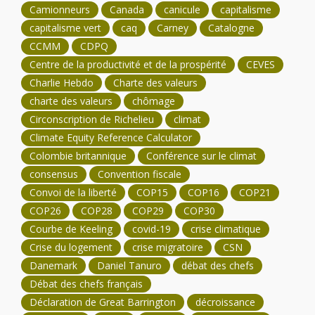
Camionneurs
Canada
canicule
capitalisme
capitalisme vert
caq
Carney
Catalogne
CCMM
CDPQ
Centre de la productivité et de la prospérité
CEVES
Charlie Hebdo
Charte des valeurs
charte des valeurs
chômage
Circonscription de Richelieu
climat
Climate Equity Reference Calculator
Colombie britannique
Conférence sur le climat
consensus
Convention fiscale
Convoi de la liberté
COP15
COP16
COP21
COP26
COP28
COP29
COP30
Courbe de Keeling
covid-19
crise climatique
Crise du logement
crise migratoire
CSN
Danemark
Daniel Tanuro
débat des chefs
Débat des chefs français
Déclaration de Great Barrington
décroissance