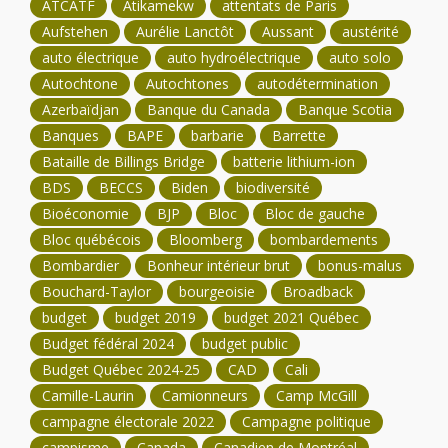
ATCATF
Atikamekw
attentats de Paris
Aufstehen
Aurélie Lanctôt
Aussant
austérité
auto électrique
auto hydroélectrique
auto solo
Autochtone
Autochtones
autodétermination
Azerbaïdjan
Banque du Canada
Banque Scotia
Banques
BAPE
barbarie
Barrette
Bataille de Billings Bridge
batterie lithium-ion
BDS
BECCS
Biden
biodiversité
Bioéconomie
BJP
Bloc
Bloc de gauche
Bloc québécois
Bloomberg
bombardements
Bombardier
Bonheur intérieur brut
bonus-malus
Bouchard-Taylor
bourgeoisie
Broadback
budget
budget 2019
budget 2021 Québec
Budget fédéral 2024
budget public
Budget Québec 2024-25
CAD
Cali
Camille-Laurin
Camionneurs
Camp McGill
campagne électorale 2022
Campagne politique
campisme
Canada
Canadien de Montréal