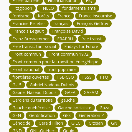
Filière batterie
Financiarisation
FIQ
Fitzgibbon
FNEEQ
fondamentalisme
fordisme
forêts
France
France insoumise
Francine Pelletier
français
François Geffroy
François Legault
Françoise David
Franz Broswimmer
FRAPRU
free transit
Free transit. tarif social
Fridays for Future
Front commun
Front commun 1972
Front commun pour la transition énergétique
Front national
front populaire
frontières ouvertes
FSE-CSQ
FSSS
FTQ
G-15
Gabriel Nadeau-Dubois
Gabriel Naseau-Dubois
GAFA
GAFAM
Gardiens du territoire
gauche
Gauche québécoise
Gauche socialiste
Gaza
GEN
Gentrification
GES
Génération Z
Génocide
Gérald Fillion
GIEC
Gitxsan
GN
GND
GNL-Québec
Gouin