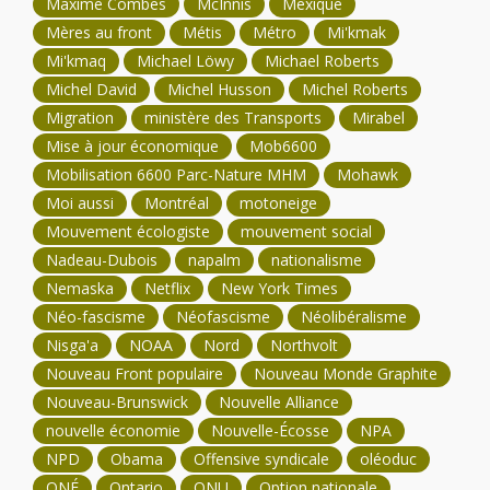
Maxime Combes
McInnis
Mexique
Mères au front
Métis
Métro
Mi'kmak
Mi'kmaq
Michael Löwy
Michael Roberts
Michel David
Michel Husson
Michel Roberts
Migration
ministère des Transports
Mirabel
Mise à jour économique
Mob6600
Mobilisation 6600 Parc-Nature MHM
Mohawk
Moi aussi
Montréal
motoneige
Mouvement écologiste
mouvement social
Nadeau-Dubois
napalm
nationalisme
Nemaska
Netflix
New York Times
Néo-fascisme
Néofascisme
Néolibéralisme
Nisga'a
NOAA
Nord
Northvolt
Nouveau Front populaire
Nouveau Monde Graphite
Nouveau-Brunswick
Nouvelle Alliance
nouvelle économie
Nouvelle-Écosse
NPA
NPD
Obama
Offensive syndicale
oléoduc
ONÉ
Ontario
ONU
Option nationale