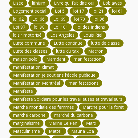
Lisée
lithium
Livre qui fait dire oui
Loblawes
Logement social
Loi 5
loi 17
loi 21
loi 61
loi 62
Loi 66
Loi 69
loi 70
loi 96
Loi 97
loi 98
Loi 101
loi des Indiens
loisir motorisé
Los Angeles
Louis Riel
Lutte commune
Lutte continue
lutte de classe
Lutte des classes
lutte du taxi
Macron
maison solo
Mamdani
manifestation
manifestation climat
Manifestation Je soutiens l'école publique
Manifestation Montréal
manifestations
Manifeste
Manifeste Solidaire pour les travailleuses et travailleurs
Marche mondiale des femmes
Marche pour la forêt
marché carbone
marché du carbone
marginalisme
Marine Le Pen
Marx
Masculinisme
Mattell
Mauna Loa