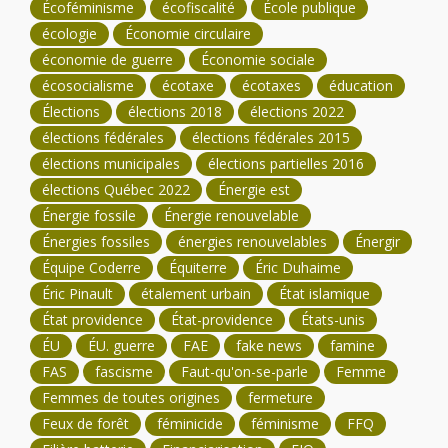
Écoféminisme
écofiscalité
École publique
écologie
Économie circulaire
économie de guerre
Économie sociale
écosocialisme
écotaxe
écotaxes
éducation
Élections
élections 2018
élections 2022
élections fédérales
élections fédérales 2015
élections municipales
élections partielles 2016
élections Québec 2022
Énergie est
Énergie fossile
Énergie renouvelable
Énergies fossiles
énergies renouvelables
Énergir
Équipe Coderre
Équiterre
Éric Duhaime
Éric Pinault
étalement urbain
État islamique
État providence
État-providence
États-unis
ÉU
ÉU. guerre
FAE
fake news
famine
FAS
fascisme
Faut-qu'on-se-parle
Femme
Femmes de toutes origines
fermeture
Feux de forêt
féminicide
féminisme
FFQ