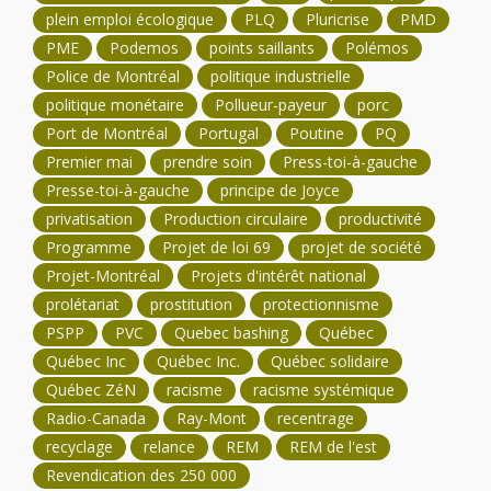
plein emploi écologique
PLQ
Pluricrise
PMD
PME
Podemos
points saillants
Polémos
Police de Montréal
politique industrielle
politique monétaire
Pollueur-payeur
porc
Port de Montréal
Portugal
Poutine
PQ
Premier mai
prendre soin
Press-toi-à-gauche
Presse-toi-à-gauche
principe de Joyce
privatisation
Production circulaire
productivité
Programme
Projet de loi 69
projet de société
Projet-Montréal
Projets d'intérêt national
prolétariat
prostitution
protectionnisme
PSPP
PVC
Quebec bashing
Québec
Québec Inc
Québec Inc.
Québec solidaire
Québec ZéN
racisme
racisme systémique
Radio-Canada
Ray-Mont
recentrage
recyclage
relance
REM
REM de l'est
Revendication des 250 000