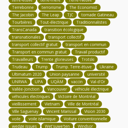
Terrebonne
terrorisme
The Economist
The Jacobin
The Leap
TJC
tornade Gatineau
Tourbières
Tout-électrique
Traditionnalistes
TransCanada
transition écologique
transnationales
transport collectif
transport collectif gratuit
transport en commun
Transport en commun gratuit
Travail productif
Travailleurs
Trente glorieuses
Trotski
Trudeau
Trump
Trump. Terre-étuve
Ukraine
Ultimatum 2020
Union paysanne
université
UNRWA
UPA
UQÀM
vaccin
Val-d'Or
Vallée-Jonction
Vancouver
véhicule électrique
véhicules électriques
Victoire de Montréal
vieillissement
Vietnam
Ville de Montréal
Ville Saguenay
Vincent Marissal
Vision 2030
voile
voile islamique
Voiture conventionnelle
wedge issues
Wet'suwe'ten
Windsor