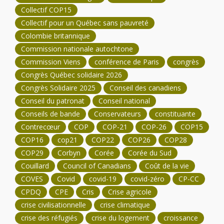
Collectif COP15
Collectif pour un Québec sans pauvreté
Colombie britannique
Commission nationale autochtone
Commission Viens
conférence de Paris
congrès
Congrès Québec solidaire 2026
Congrès Solidaire 2025
Conseil des canadiens
Conseil du patronat
Conseil national
Conseils de bande
Conservateurs
constituante
Contrecœur
COP
COP-21
COP-26
COP15
COP16
cop21
COP22
COP26
COP28
COP29
Corbyn
Corée
Corée du Sud
Couillard
Council of Canadians
Coût de la vie
COVES
Covid
covid-19
covid-zéro
CP-CC
CPDQ
CPE
Cris
Crise agricole
crise civilisationnelle
crise climatique
crise des réfugiés
crise du logement
croissance