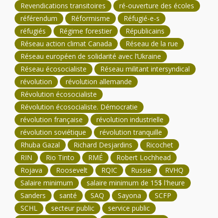
Revendications transitoires
ré-ouverture des écoles
référendum
Réformisme
Réfugié-e-s
réfugiés
Régime forestier
Républicains
Réseau action climat Canada
Réseau de la rue
Réseau européen de solidarité avec l’Ukraine
Réseau écosocialiste
Réseau militant intersyndical
révolution
révolution allemande
Révolution écosocialiste
Révolution écosocialiste. Démocratie
révolution française
révolution industrielle
révolution soviétique
révolution tranquille
Rhuba Gazal
Richard Desjardins
Ricochet
RIN
Rio Tinto
RMÉ
Robert Lochhead
Rojava
Roosevelt
RQIC
Russie
RVHQ
Salaire minimum
salaire minimum de 15$ l'heure
Sanders
santé
SAQ
Sayona
SCFP
SCHL
secteur public
service public