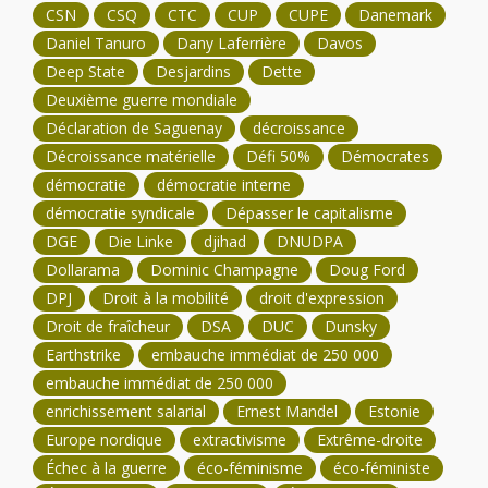
CSN
CSQ
CTC
CUP
CUPE
Danemark
Daniel Tanuro
Dany Laferrière
Davos
Deep State
Desjardins
Dette
Deuxième guerre mondiale
Déclaration de Saguenay
décroissance
Décroissance matérielle
Défi 50%
Démocrates
démocratie
démocratie interne
démocratie syndicale
Dépasser le capitalisme
DGE
Die Linke
djihad
DNUDPA
Dollarama
Dominic Champagne
Doug Ford
DPJ
Droit à la mobilité
droit d'expression
Droit de fraîcheur
DSA
DUC
Dunsky
Earthstrike
embauche immédiat de 250 000
embauche immédiat de 250 000
enrichissement salarial
Ernest Mandel
Estonie
Europe nordique
extractivisme
Extrême-droite
Échec à la guerre
éco-féminisme
éco-féministe