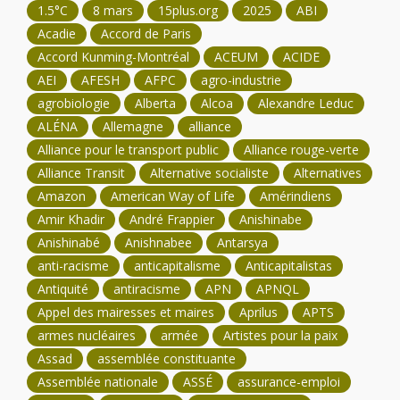
1.5°C
8 mars
15plus.org
2025
ABI
Acadie
Accord de Paris
Accord Kunming-Montréal
ACEUM
ACIDE
AEI
AFESH
AFPC
agro-industrie
agrobiologie
Alberta
Alcoa
Alexandre Leduc
ALÉNA
Allemagne
alliance
Alliance pour le transport public
Alliance rouge-verte
Alliance Transit
Alternative socialiste
Alternatives
Amazon
American Way of Life
Amérindiens
Amir Khadir
André Frappier
Anishinabe
Anishinabé
Anishnabee
Antarsya
anti-racisme
anticapitalisme
Anticapitalistas
Antiquité
antiracisme
APN
APNQL
Appel des mairesses et maires
Aprilus
APTS
armes nucléaires
armée
Artistes pour la paix
Assad
assemblée constituante
Assemblée nationale
ASSÉ
assurance-emploi