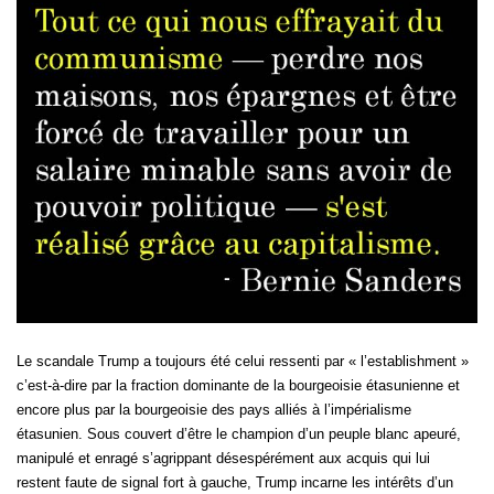
Le scandale Trump a toujours été celui ressenti par « l’establishment »
c’est-à-dire par la fraction dominante de la bourgeoisie étasunienne et
encore plus par la bourgeoisie des pays alliés à l’impérialisme
étasunien. Sous couvert d’être le champion d’un peuple blanc apeuré,
manipulé et enragé s’agrippant désespérément aux acquis qui lui
restent faute de signal fort à gauche, Trump incarne les intérêts d’un