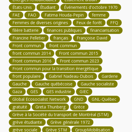
États-Unis
Étudiant
Événements d'octobre 1970
FAE
FAO
Fatima Houda-Pepin
femme
Femmes de diverses origines
Feux de forêt
FFQ
filière batterie
finances publiques
financiarisation
Francine Pelletier
français
Françoise David
Front commun
front commun
front commun 2014
Front commun 2015
Front commun 2016
Front commun 2023
Front commun pour la transition énergétique
front populaire
Gabriel Nadeau-Dubois
Garderie
Gauche
Gauche québécoise
Gauche socialiste
Gaza
GES
GES industrie
GIEC
Global Ecosocialist Network
GND
GNL-Québec
gratuité
Greta Thunberg
Grèce
Grève à la Société du transport de Montréal (STM)
grève étudiante
Grève générale 1972
grève sociale
Grève STM
GroupMobilisation