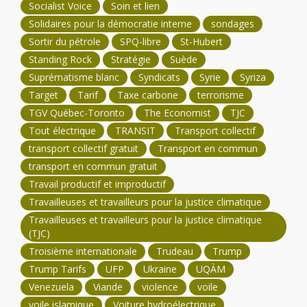
Socialist Voice
Soin et lien
Solidaires pour la démocratie interne
sondages
Sortir du pétrole
SPQ-libre
St-Hubert
Standing Rock
Stratégie
Suède
Suprématisme blanc
Syndicats
Syrie
Syriza
Target
Tarif
Taxe carbone
terrorisme
TGV Québec-Toronto
The Economist
TJC
Tout électrique
TRANSIT
Transport collectif
transport collectif gratuit
Transport en commun
transport en commun gratuit
Travail productif et improductif
Travailleuses et travailleurs pour la justice climatique
Travailleuses et travailleurs pour la justice climatique
(TJC)
Troisième internationale
Trudeau
Trump
Trump Tarifs
UFP
Ukraine
UQÀM
Venezuela
Viande
violence
voile
voile islamique
Voiture hydroélectrique