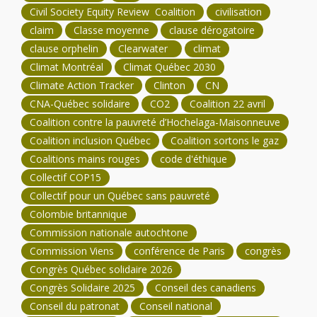
Civil Society Equity Review Coalition
civilisation
claim
Classe moyenne
clause dérogatoire
clause orphelin
Clearwater
climat
Climat Montréal
Climat Québec 2030
Climate Action Tracker
Clinton
CN
CNA-Québec solidaire
CO2
Coalition 22 avril
Coalition contre la pauvreté d’Hochelaga-Maisonneuve
Coalition inclusion Québec
Coalition sortons le gaz
Coalitions mains rouges
code d'éthique
Collectif COP15
Collectif pour un Québec sans pauvreté
Colombie britannique
Commission nationale autochtone
Commission Viens
conférence de Paris
congrès
Congrès Québec solidaire 2026
Congrès Solidaire 2025
Conseil des canadiens
Conseil du patronat
Conseil national