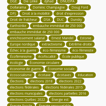
DGE
Die Linke
djihad
DNUDPA
Dollarama
Dominic Champagne
Doug Ford
DPJ
Droit à la mobilité
droit d'expression
Droit de fraîcheur
DSA
DUC
Dunsky
Earthstrike
embauche immédiat de 250 000
embauche immédiat de 250 000
enrichissement salarial
Ernest Mandel
Estonie
Europe nordique
extractivisme
Extrême-droite
Échec à la guerre
éco-féminisme
éco-féministe
Écoféminisme
écofiscalité
École publique
écologie
Économie circulaire
économie de guerre
Économie sociale
écosocialisme
écotaxe
écotaxes
éducation
Élections
élections 2018
élections 2022
élections fédérales
élections fédérales 2015
élections municipales
élections partielles 2016
élections Québec 2022
Énergie est
Énergie fossile
Énergie renouvelable