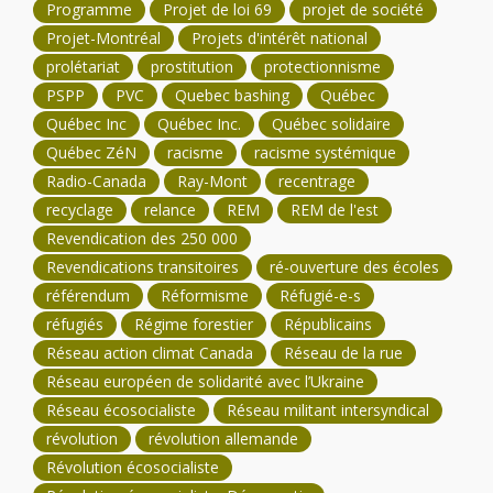
Programme
Projet de loi 69
projet de société
Projet-Montréal
Projets d'intérêt national
prolétariat
prostitution
protectionnisme
PSPP
PVC
Quebec bashing
Québec
Québec Inc
Québec Inc.
Québec solidaire
Québec ZéN
racisme
racisme systémique
Radio-Canada
Ray-Mont
recentrage
recyclage
relance
REM
REM de l'est
Revendication des 250 000
Revendications transitoires
ré-ouverture des écoles
référendum
Réformisme
Réfugié-e-s
réfugiés
Régime forestier
Républicains
Réseau action climat Canada
Réseau de la rue
Réseau européen de solidarité avec l’Ukraine
Réseau écosocialiste
Réseau militant intersyndical
révolution
révolution allemande
Révolution écosocialiste