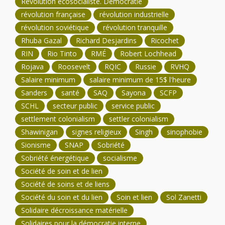
Révolution écosocialiste. Démocratie
révolution française
révolution industrielle
révolution soviétique
révolution tranquille
Rhuba Gazal
Richard Desjardins
Ricochet
RIN
Rio Tinto
RMÉ
Robert Lochhead
Rojava
Roosevelt
RQIC
Russie
RVHQ
Salaire minimum
salaire minimum de 15$ l'heure
Sanders
santé
SAQ
Sayona
SCFP
SCHL
secteur public
service public
settlement colonialism
settler colonialism
Shawinigan
signes religieux
Singh
sinophobie
Sionisme
SNAP
Sobriété
Sobriété énergétique
socialisme
Société de soin et de lien
Société de soins et de liens
Société du soin et du lien
Soin et lien
Sol Zanetti
Solidaire décroissance matérielle
Solidaires pour la démocratie interne