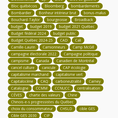
Bloc québécois
Bloomberg
bombardements
Bombardier
Bonheur intérieur brut
bonus-malus
Bouchard-Taylor
bourgeoisie
Broadback
budget
budget 2019
budget 2021 Québec
Budget fédéral 2024
budget public
Budget Québec 2024-25
CAD
Cali
Camille-Laurin
Camionneurs
Camp McGill
campagne électorale 2022
Campagne politique
campisme
Canada
Canadien de Montréal
cancel culture
canicule
CAP écologie
capitalisme marchand
capitalisme vert
Capitalocène
CAQ
carboneutralité
Carney
Catalogne
CCMM
CCNUCC
centralisation
CÉVES
charte des valeurs
Chine
Chinois-e-s progressistes du Québec
choix du consommateur
CHSLD
cible GES
Cible GES 2030
CIP