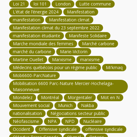
Loi 21
loi 101
London
Lutte commune
L’état de l’énergie 2024
Manifestation
manifestation
Manifestation climat
Manifestation climat du 23 septembre 2022
manifestation étudiante
Manifeste Solidaire
Marche mondiale des femmes
Marché carbone
marché du carbone
Marie-Victorin
Martine Ouellet
Marxisme
marxisme
Médecins québécois pour un régime public
Mi'kmaq
Mob6600-ParcNature
Mobilisation 6600 Parc-Nature Mercier-Hochelaga-
Maisonneuve
Mondelez
Montréal
Morgentaler
Mot en N
Mouvement social
Munich
Nakba
nationalisation
Négociations secteur public
Néofascisme
NPA
NPD
Nucléaire
Occident
Offensive syndicale
offensive syndicale