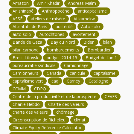
Amazon
Amir Khadir
Andreas Malm
Anishinabé
Anthropocène
anticapitalisme
ASSÉ
ateliers de misère
Atikamekw
Attentats de Paris
austérité
Auto solo
auto solo
Autochtones
avortement
Bande de Gaza
Bay du Nord
Biden
bilan
bilan carbone
bombardements
Bombardier
Brest-Litovsk
budget 2014-15
Budget de l'an 1
bureaucratie syndicale
Camionnage
Camionneurs
Canada
canicule
capitalisme
capitalisme vert
caq
Carney
Catalogne
CCMM
CDPQ
Centre de la productivité et de la prospérité
CEVES
Charlie Hebdo
Charte des valeurs
charte des valeurs
chômage
Circonscription de Richelieu
climat
Climate Equity Reference Calculator