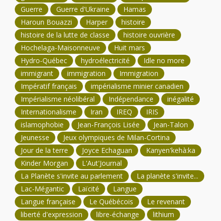
Guerre
Guerre d'Ukraine
Hamas
Haroun Bouazzi
Harper
histoire
histoire de la lutte de classe
histoire ouvrière
Hochelaga-Maisonneuve
Huit mars
Hydro-Québec
hydroélectricité
Idle no more
immigrant
immigration
Immigration
Impératif français
impérialisme minier canadien
Impérialisme néolibéral
Indépendance
inégalité
Internationalisme
Iran
IREQ
IRIS
islamophobie
Jean-François Lisée
Jean-Talon
Jeunesse
Jeux olympiques de Milan-Cortina
Jour de la terre
Joyce Echaguan
Kanyen'kehà:ka
Kinder Morgan
L'Aut'Journal
La Planète s'invite au parlement
La planète s'invite...
Lac-Mégantic
Laïcité
Langue
Langue française
Le Québécois
Le revenant
liberté d'expression
libre-échange
lithium