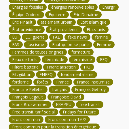
Énergies fossiles
énergies renouvelables
Énergir
Équipe Coderre
Équiterre
Éric Duhaime
Éric Pinault
étalement urbain
État islamique
État providence
État-providence
États-unis
ÉU
ÉU. guerre
FAE
fake news
famine
FAS
fascisme
Faut-qu'on-se-parle
Femme
Femmes de toutes origines
fermeture
Feux de forêt
féminicide
féminisme
FFQ
Filière batterie
Financiarisation
FIQ
Fitzgibbon
FNEEQ
fondamentalisme
fordisme
forêts
France
France insoumise
Francine Pelletier
français
François Geffroy
François Legault
Françoise David
Franz Broswimmer
FRAPRU
free transit
Free transit. tarif social
Fridays for Future
Front commun
Front commun 1972
Front commun pour la transition énergétique