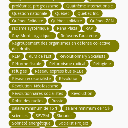
prolétariat. progressisme
Quatrième Internationale
Question nationale
Québec
Québec Inc.
Québec Solidaire
Québec solidaire
Québec-ZéN
racisme systémique
Rana Plaza
RAP
Ray-Mont Logistiques
Refusons l'austérité
Regroupement des organismes en défense collective
des droits
REM
REM de l'Est
Revolutionnary Socialists
Réforme fiscale
Réformisme radical
Réfugié-e
réfugiés
Réseau express bus (REB)
Réseau écosocialiste
Révolution
Révolution. Néofascisme
Révolutionnaires socialistes
Révoluttion
Robin des ruelles
Russie
salaire minimum de 15 $
salaire minimum de 15$
sciences
SEVPM
Skouries
Sobriété énergétique
Socialist Project