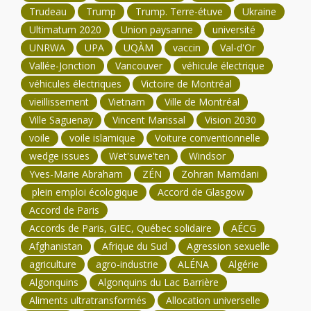
Trudeau
Trump
Trump. Terre-étuve
Ukraine
Ultimatum 2020
Union paysanne
université
UNRWA
UPA
UQÀM
vaccin
Val-d'Or
Vallée-Jonction
Vancouver
véhicule électrique
véhicules électriques
Victoire de Montréal
vieillissement
Vietnam
Ville de Montréal
Ville Saguenay
Vincent Marissal
Vision 2030
voile
voile islamique
Voiture conventionnelle
wedge issues
Wet'suwe'ten
Windsor
Yves-Marie Abraham
ZÉN
Zohran Mamdani
plein emploi écologique
Accord de Glasgow
Accord de Paris
Accords de Paris, GIEC, Québec solidaire
AÉCG
Afghanistan
Afrique du Sud
Agression sexuelle
agriculture
agro-industrie
ALÉNA
Algérie
Algonquins
Algonquins du Lac Barrière
Aliments ultratransformés
Allocation universelle