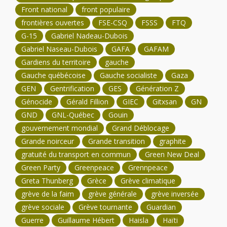
Front national
front populaire
frontières ouvertes
FSE-CSQ
FSSS
FTQ
G-15
Gabriel Nadeau-Dubois
Gabriel Naseau-Dubois
GAFA
GAFAM
Gardiens du territoire
gauche
Gauche québécoise
Gauche socialiste
Gaza
GEN
Gentrification
GES
Génération Z
Génocide
Gérald Fillion
GIEC
Gitxsan
GN
GND
GNL-Québec
Gouin
gouvernement mondial
Grand Déblocage
Grande noirceur
Grande transition
graphite
gratuité du transport en commun
Green New Deal
Green Party
Greenpeace
Grennpeace
Greta Thunberg
Grèce
Grève climatique
grève de la faim
grève générale
grève inversée
grève sociale
Grève tournante
Guardian
Guerre
Guillaume Hébert
Haisla
Haïti