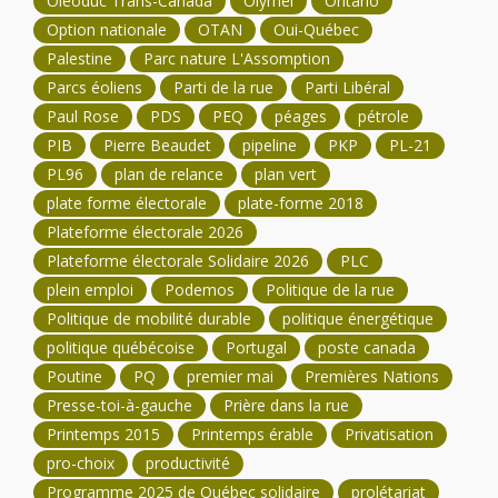
Oléoduc Trans-Canada
Olymel
Ontario
Option nationale
OTAN
Oui-Québec
Palestine
Parc nature L'Assomption
Parcs éoliens
Parti de la rue
Parti Libéral
Paul Rose
PDS
PEQ
péages
pétrole
PIB
Pierre Beaudet
pipeline
PKP
PL-21
PL96
plan de relance
plan vert
plate forme électorale
plate-forme 2018
Plateforme électorale 2026
Plateforme électorale Solidaire 2026
PLC
plein emploi
Podemos
Politique de la rue
Politique de mobilité durable
politique énergétique
politique québécoise
Portugal
poste canada
Poutine
PQ
premier mai
Premières Nations
Presse-toi-à-gauche
Prière dans la rue
Printemps 2015
Printemps érable
Privatisation
pro-choix
productivité
Programme 2025 de Québec solidaire
prolétariat