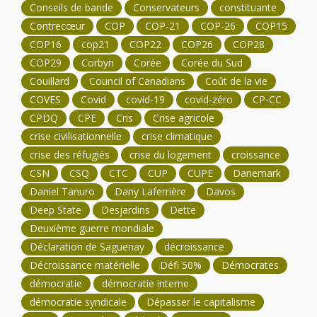
Conseils de bande
Conservateurs
constituante
Contrecœur
COP
COP-21
COP-26
COP15
COP16
cop21
COP22
COP26
COP28
COP29
Corbyn
Corée
Corée du Sud
Couillard
Council of Canadians
Coût de la vie
COVES
Covid
covid-19
covid-zéro
CP-CC
CPDQ
CPE
Cris
Crise agricole
crise civilisationnelle
crise climatique
crise des réfugiés
crise du logement
croissance
CSN
CSQ
CTC
CUP
CUPE
Danemark
Daniel Tanuro
Dany Laferrière
Davos
Deep State
Desjardins
Dette
Deuxième guerre mondiale
Déclaration de Saguenay
décroissance
Décroissance matérielle
Défi 50%
Démocrates
démocratie
démocratie interne
démocratie syndicale
Dépasser le capitalisme