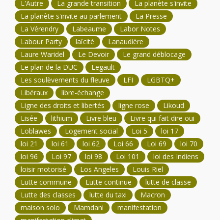
L'Autre
La grande transition
La planète s'invite
La planète s'invite au parlement
La Presse
La Vérendry
Labeaume
Labor Notes
Labour Party
laïcité
Lanaudière
Laure Waridel
Le Devoir
Le grand déblocage
Le plan de la DUC
Legault
Les soulèvements du fleuve
LFI
LGBTQ+
Libéraux
libre-échange
Ligne des droits et libertés
ligne rose
Likoud
Lisée
lithium
Livre bleu
Livre qui fait dire oui
Loblawes
Logement social
Loi 5
loi 17
loi 21
loi 61
loi 62
Loi 66
Loi 69
loi 70
loi 96
Loi 97
loi 98
Loi 101
loi des Indiens
loisir motorisé
Los Angeles
Louis Riel
Lutte commune
Lutte continue
lutte de classe
Lutte des classes
lutte du taxi
Macron
maison solo
Mamdani
manifestation