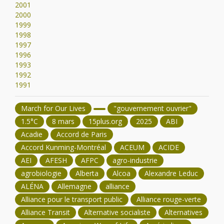
2001
2000
1999
1998
1997
1996
1993
1992
1991
March for Our Lives
"gouvernement ouvrier"
1.5°C
8 mars
15plus.org
2025
ABI
Acadie
Accord de Paris
Accord Kunming-Montréal
ACEUM
ACIDE
AEI
AFESH
AFPC
agro-industrie
agrobiologie
Alberta
Alcoa
Alexandre Leduc
ALÉNA
Allemagne
alliance
Alliance pour le transport public
Alliance rouge-verte
Alliance Transit
Alternative socialiste
Alternatives