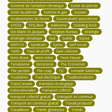
Sommet de l'ambition climatique
Sortie du pétrole
Sortir du pétrole
Sortons le gaz
Soudan
Soulèvements du fleuve
Souveraineté autochtone
SPEDE
SPQ-libre
stalinisme
Standing Rock
Ste-Marie-St-Jacques
Stéphan Bureau
stratégie
stratégie climatique
Sud
Suède
Suisse
SWITCH
Syndicats
Syriza
tarif social
Tarifs
Taux de profit
taxe carbone
terre-étuve
terre-mère
Terre-Neuve
Terrebonne
terrorisme
The Economist
The Jacobin
The Leap
TJC
tornade Gatineau
Tourbières
Tout-électrique
Traditionnalistes
TransCanada
transition écologique
transnationales
transport collectif
transport collectif gratuit
transport en commun
Transport en commun gratuit
Travail productif
Travailleurs
Trente glorieuses
Trotski