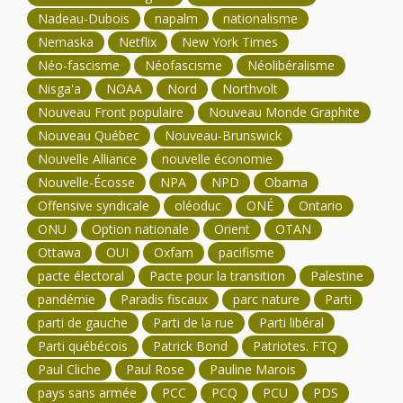
Nadeau-Dubois
napalm
nationalisme
Nemaska
Netflix
New York Times
Néo-fascisme
Néofascisme
Néolibéralisme
Nisga'a
NOAA
Nord
Northvolt
Nouveau Front populaire
Nouveau Monde Graphite
Nouveau Québec
Nouveau-Brunswick
Nouvelle Alliance
nouvelle économie
Nouvelle-Écosse
NPA
NPD
Obama
Offensive syndicale
oléoduc
ONÉ
Ontario
ONU
Option nationale
Orient
OTAN
Ottawa
OUI
Oxfam
pacifisme
pacte électoral
Pacte pour la transition
Palestine
pandémie
Paradis fiscaux
parc nature
Parti
parti de gauche
Parti de la rue
Parti libéral
Parti québécois
Patrick Bond
Patriotes. FTQ
Paul Cliche
Paul Rose
Pauline Marois
pays sans armée
PCC
PCQ
PCU
PDS