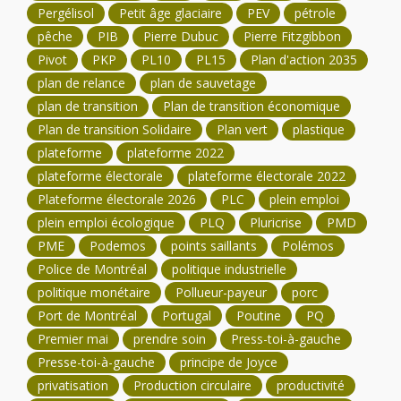
Pergélisol
Petit âge glaciaire
PEV
pétrole
pêche
PIB
Pierre Dubuc
Pierre Fitzgibbon
Pivot
PKP
PL10
PL15
Plan d'action 2035
plan de relance
plan de sauvetage
plan de transition
Plan de transition économique
Plan de transition Solidaire
Plan vert
plastique
plateforme
plateforme 2022
plateforme électorale
plateforme électorale 2022
Plateforme électorale 2026
PLC
plein emploi
plein emploi écologique
PLQ
Pluricrise
PMD
PME
Podemos
points saillants
Polémos
Police de Montréal
politique industrielle
politique monétaire
Pollueur-payeur
porc
Port de Montréal
Portugal
Poutine
PQ
Premier mai
prendre soin
Press-toi-à-gauche
Presse-toi-à-gauche
principe de Joyce
privatisation
Production circulaire
productivité