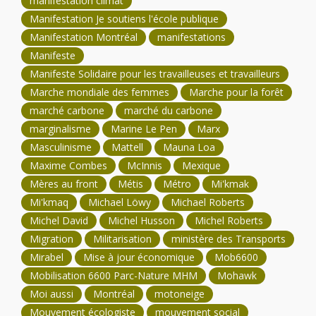
manifestation climat
Manifestation Je soutiens l'école publique
Manifestation Montréal
manifestations
Manifeste
Manifeste Solidaire pour les travailleuses et travailleurs
Marche mondiale des femmes
Marche pour la forêt
marché carbone
marché du carbone
marginalisme
Marine Le Pen
Marx
Masculinisme
Mattell
Mauna Loa
Maxime Combes
McInnis
Mexique
Mères au front
Métis
Métro
Mi'kmak
Mi'kmaq
Michael Löwy
Michael Roberts
Michel David
Michel Husson
Michel Roberts
Migration
Militarisation
ministère des Transports
Mirabel
Mise à jour économique
Mob6600
Mobilisation 6600 Parc-Nature MHM
Mohawk
Moi aussi
Montréal
motoneige
Mouvement écologiste
mouvement social