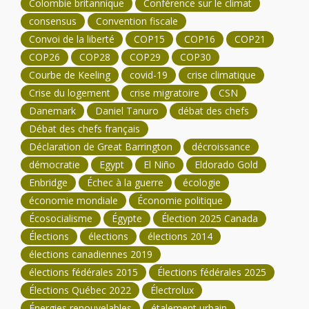
Colombie britannique
Conférence sur le climat
consensus
Convention fiscale
Convoi de la liberté
COP15
COP16
COP21
COP26
COP28
COP29
COP30
Courbe de Keeling
covid-19
crise climatique
Crise du logement
crise migratoire
CSN
Danemark
Daniel Tanuro
débat des chefs
Débat des chefs français
Déclaration de Great Barrington
décroissance
démocratie
Egypt
El Niño
Eldorado Gold
Enbridge
Échec à la guerre
écologie
économie mondiale
Économie politique
Écosocialisme
Égypte
Élection 2025 Canada
Élections
élections
élections 2014
élections canadiennes 2019
élections fédérales 2015
Élections fédérales 2025
Élections Québec 2022
Électrolux
Énergies renouvelables
étalement urbain