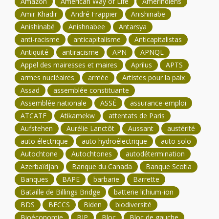
Amazon
American Way of Life
Amérindiens
Amir Khadir
André Frappier
Anishinabe
Anishinabé
Anishnabee
Antarsya
anti-racisme
anticapitalisme
Anticapitalistas
Antiquité
antiracisme
APN
APNQL
Appel des mairesses et maires
Aprilus
APTS
armes nucléaires
armée
Artistes pour la paix
Assad
assemblée constituante
Assemblée nationale
ASSÉ
assurance-emploi
ATCATF
Atikamekw
attentats de Paris
Aufstehen
Aurélie Lanctôt
Aussant
austérité
auto électrique
auto hydroélectrique
auto solo
Autochtone
Autochtones
autodétermination
Azerbaïdjan
Banque du Canada
Banque Scotia
Banques
BAPE
barbarie
Barrette
Bataille de Billings Bridge
batterie lithium-ion
BDS
BECCS
Biden
biodiversité
Bioéconomie
BJP
Bloc
Bloc de gauche