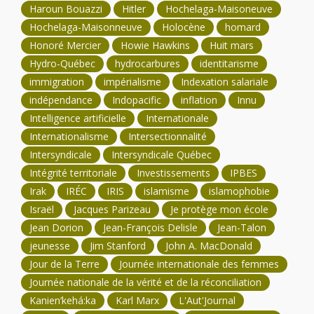
Haroun Bouazzi
Hitler
Hochelaga-Maisoneuve
Hochelaga-Maisonneuve
Holocène
homard
Honoré Mercier
Howie Hawkins
Huit mars
Hydro-Québec
hydrocarbures
identitarisme
immigration
impérialisme
Indexation salariale
indépendance
Indopacific
inflation
Innu
Intelligence artificielle
Internationale
Internationalisme
Intersectionnalité
Intersyndicale
Intersyndicale Québec
Intégrité territoriale
Investissements
IPBES
Irak
IRÉC
IRIS
islamisme
islamophobie
Israël
Jacques Parizeau
Je protège mon école
Jean Dorion
Jean-François Delisle
Jean-Talon
jeunesse
Jim Stanford
John A. MacDonald
Jour de la Terre
Journée internationale des femmes
Journée nationale de la vérité et de la réconciliation
Kanien’kehá:ka
Karl Marx
L'Aut'Journal