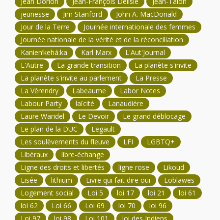
Jean Dorion
Jean-François Delisle
Jean-Talon
jeunesse
Jim Stanford
John A. MacDonald
Jour de la Terre
Journée internationale des femmes
Journée nationale de la vérité et de la réconciliation
Kanien’kehá:ka
Karl Marx
L'Aut'Journal
L'Autre
La grande transition
La planète s'invite
La planète s'invite au parlement
La Presse
La Vérendry
Labeaume
Labor Notes
Labour Party
laïcité
Lanaudière
Laure Waridel
Le Devoir
Le grand déblocage
Le plan de la DUC
Legault
Les soulèvements du fleuve
LFI
LGBTQ+
Libéraux
libre-échange
Ligne des droits et libertés
ligne rose
Likoud
Lisée
lithium
Livre qui fait dire oui
Loblawes
Logement social
Loi 5
loi 17
loi 21
loi 61
loi 62
Loi 66
Loi 69
loi 70
loi 96
Loi 97
loi 98
Loi 101
loi des Indiens