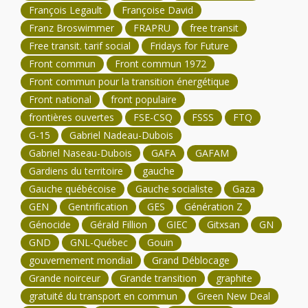
François Legault
Françoise David
Franz Broswimmer
FRAPRU
free transit
Free transit. tarif social
Fridays for Future
Front commun
Front commun 1972
Front commun pour la transition énergétique
Front national
front populaire
frontières ouvertes
FSE-CSQ
FSSS
FTQ
G-15
Gabriel Nadeau-Dubois
Gabriel Naseau-Dubois
GAFA
GAFAM
Gardiens du territoire
gauche
Gauche québécoise
Gauche socialiste
Gaza
GEN
Gentrification
GES
Génération Z
Génocide
Gérald Fillion
GIEC
Gitxsan
GN
GND
GNL-Québec
Gouin
gouvernement mondial
Grand Déblocage
Grande noirceur
Grande transition
graphite
gratuité du transport en commun
Green New Deal