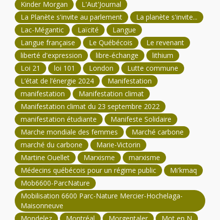
Kinder Morgan
L'Aut'Journal
La Planète s'invite au parlement
La planète s'invite...
Lac-Mégantic
Laïcité
Langue
Langue française
Le Québécois
Le revenant
liberté d'expression
libre-échange
lithium
Loi 21
loi 101
London
Lutte commune
L’état de l’énergie 2024
Manifestation
manifestation
Manifestation climat
Manifestation climat du 23 septembre 2022
manifestation étudiante
Manifeste Solidaire
Marche mondiale des femmes
Marché carbone
marché du carbone
Marie-Victorin
Martine Ouellet
Marxisme
marxisme
Médecins québécois pour un régime public
Mi'kmaq
Mob6600-ParcNature
Mobilisation 6600 Parc-Nature Mercier-Hochelaga-
Maisonneuve
Mondelez
Montréal
Morgentaler
Mot en N