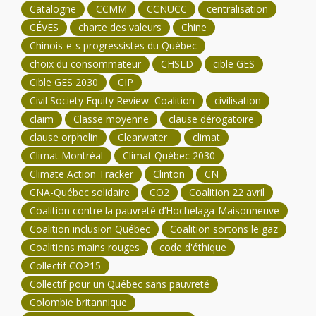
Catalogne
CCMM
CCNUCC
centralisation
CÉVES
charte des valeurs
Chine
Chinois-e-s progressistes du Québec
choix du consommateur
CHSLD
cible GES
Cible GES 2030
CIP
Civil Society Equity Review Coalition
civilisation
claim
Classe moyenne
clause dérogatoire
clause orphelin
Clearwater
climat
Climat Montréal
Climat Québec 2030
Climate Action Tracker
Clinton
CN
CNA-Québec solidaire
CO2
Coalition 22 avril
Coalition contre la pauvreté d’Hochelaga-Maisonneuve
Coalition inclusion Québec
Coalition sortons le gaz
Coalitions mains rouges
code d'éthique
Collectif COP15
Collectif pour un Québec sans pauvreté
Colombie britannique