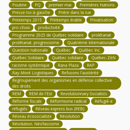
Poutine
PQ
premier mai
Premières Nations
Presse-toi-à-gauche
Prière dans la rue
Printemps 2015
Printemps érable
Privatisation
pro-choix
productivité
Programme 2025 de Québec solidaire
prolétariat
prolétariat. progressisme
Quatrième Internationale
Question nationale
Québec
Québec Inc.
Québec Solidaire
Québec solidaire
Québec-ZéN
racisme systémique
Rana Plaza
RAP
Ray-Mont Logistiques
Refusons l'austérité
Regroupement des organismes en défense collective
des droits
REM
REM de l'Est
Revolutionnary Socialists
Réforme fiscale
Réformisme radical
Réfugié-e
réfugiés
Réseau express bus (REB)
Réseau écosocialiste
Révolution
Révolution. Néofascisme