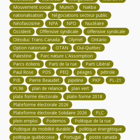
Mouvement social
Munich
Nakba
nationalisation
Négociations secteur public
Néofascisme
NPA
NPD
Nucléaire
Occident
Offensive syndicale
offensive syndicale
Oléoduc Trans-Canada
Olymel
Ontario
Option nationale
OTAN
Oui-Québec
Palestine
Parc nature L'Assomption
Parcs éoliens
Parti de la rue
Parti Libéral
Paul Rose
PDS
PEQ
péages
pétrole
PIB
Pierre Beaudet
pipeline
PKP
PL-21
PL96
plan de relance
plan vert
plate forme électorale
plate-forme 2018
Plateforme électorale 2026
Plateforme électorale Solidaire 2026
PLC
plein emploi
Podemos
Politique de la rue
Politique de mobilité durable
politique énergétique
politique québécoise
Portugal
poste canada