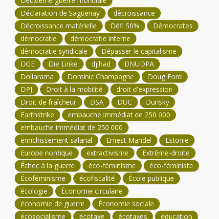
Deuxième guerre mondiale
Déclaration de Saguenay
décroissance
Décroissance matérielle
Défi 50%
Démocrates
démocratie
démocratie interne
démocratie syndicale
Dépasser le capitalisme
DGE
Die Linke
djihad
DNUDPA
Dollarama
Dominic Champagne
Doug Ford
DPJ
Droit à la mobilité
droit d'expression
Droit de fraîcheur
DSA
DUC
Dunsky
Earthstrike
embauche immédiat de 250 000
embauche immédiat de 250 000
enrichissement salarial
Ernest Mandel
Estonie
Europe nordique
extractivisme
Extrême-droite
Échec à la guerre
éco-féminisme
éco-féministe
Écoféminisme
écofiscalité
École publique
écologie
Économie circulaire
économie de guerre
Économie sociale
écosocialisme
écotaxe
écotaxes
éducation