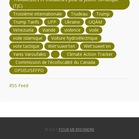
(TJC)
Troisième internationale
Trudeau
Trump
Trump Tarifs
UFP
Ukraine
UQÀM
Venezuela
Viande
violence
voile
voile islamique
Voiture hydroélectrique
vote tactique
Wet'suwe'ten
Wet'suwet'en
Yanis Varoufakis
Climate Action Tracker
Commission de l'écofiscalité du Canada
OPSEU/SEFPO
RSS Feed
© 2011
POUR ME REJOINDRE