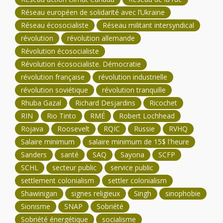
Réseau européen de solidarité avec l’Ukraine
Réseau écosocialiste
Réseau militant intersyndical
révolution
révolution allemande
Révolution écosocialiste
Révolution écosocialiste. Démocratie
révolution française
révolution industrielle
révolution soviétique
révolution tranquille
Rhuba Gazal
Richard Desjardins
Ricochet
RIN
Rio Tinto
RMÉ
Robert Lochhead
Rojava
Roosevelt
RQIC
Russie
RVHQ
Salaire minimum
salaire minimum de 15$ l'heure
Sanders
santé
SAQ
Sayona
SCFP
SCHL
secteur public
service public
settlement colonialism
settler colonialism
Shawinigan
signes religieux
Singh
sinophobie
Sionisme
SNAP
Sobriété
Sobriété énergétique
socialisme