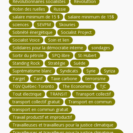
Révolutionnaires socialistes
Révoluttion
Robin des ruelles
Russie
salaire minimum de 15 $
salaire minimum de 15$
sciences
SEVPM
Skouries
Sobriété énergétique
Socialist Project
Socialist Voice
Soin et lien
Solidaires pour la démocratie interne
sondages
Sortir du pétrole
SPQ-libre
St-Hubert
Standing Rock
Stratégie
Suède
Suprématisme blanc
Syndicats
Syrie
Syriza
Target
Tarif
Taxe carbone
terrorisme
TGV Québec-Toronto
The Economist
TJC
Tout électrique
TRANSIT
Transport collectif
transport collectif gratuit
Transport en commun
transport en commun gratuit
Travail productif et improductif
Travailleuses et travailleurs pour la justice climatique
Travailleuses et travailleurs pour la justice climatique