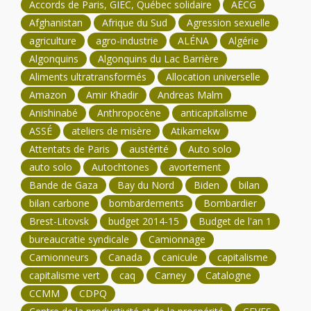
Accords de Paris, GIEC, Québec solidaire
AÉCG
Afghanistan
Afrique du Sud
Agression sexuelle
agriculture
agro-industrie
ALÉNA
Algérie
Algonquins
Algonquins du Lac Barrière
Aliments ultratransformés
Allocation universelle
Amazon
Amir Khadir
Andreas Malm
Anishinabé
Anthropocène
anticapitalisme
ASSÉ
ateliers de misère
Atikamekw
Attentats de Paris
austérité
Auto solo
auto solo
Autochtones
avortement
Bande de Gaza
Bay du Nord
Biden
bilan
bilan carbone
bombardements
Bombardier
Brest-Litovsk
budget 2014-15
Budget de l'an 1
bureaucratie syndicale
Camionnage
Camionneurs
Canada
canicule
capitalisme
capitalisme vert
caq
Carney
Catalogne
CCMM
CDPQ