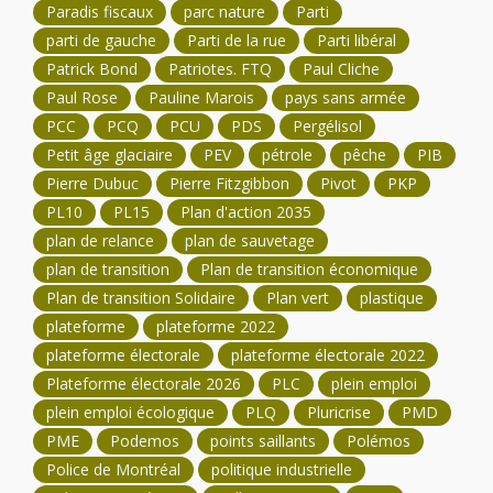
Paradis fiscaux
parc nature
Parti
parti de gauche
Parti de la rue
Parti libéral
Patrick Bond
Patriotes. FTQ
Paul Cliche
Paul Rose
Pauline Marois
pays sans armée
PCC
PCQ
PCU
PDS
Pergélisol
Petit âge glaciaire
PEV
pétrole
pêche
PIB
Pierre Dubuc
Pierre Fitzgibbon
Pivot
PKP
PL10
PL15
Plan d'action 2035
plan de relance
plan de sauvetage
plan de transition
Plan de transition économique
Plan de transition Solidaire
Plan vert
plastique
plateforme
plateforme 2022
plateforme électorale
plateforme électorale 2022
Plateforme électorale 2026
PLC
plein emploi
plein emploi écologique
PLQ
Pluricrise
PMD
PME
Podemos
points saillants
Polémos
Police de Montréal
politique industrielle