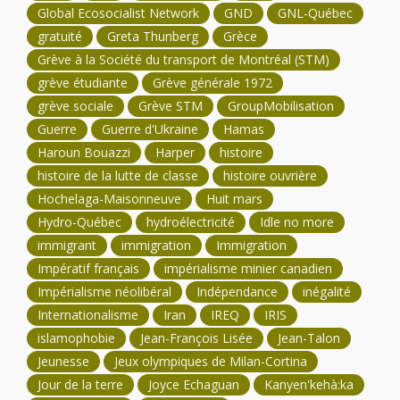
Global Ecosocialist Network
GND
GNL-Québec
gratuité
Greta Thunberg
Grèce
Grève à la Société du transport de Montréal (STM)
grève étudiante
Grève générale 1972
grève sociale
Grève STM
GroupMobilisation
Guerre
Guerre d'Ukraine
Hamas
Haroun Bouazzi
Harper
histoire
histoire de la lutte de classe
histoire ouvrière
Hochelaga-Maisonneuve
Huit mars
Hydro-Québec
hydroélectricité
Idle no more
immigrant
immigration
Immigration
Impératif français
impérialisme minier canadien
Impérialisme néolibéral
Indépendance
inégalité
Internationalisme
Iran
IREQ
IRIS
islamophobie
Jean-François Lisée
Jean-Talon
Jeunesse
Jeux olympiques de Milan-Cortina
Jour de la terre
Joyce Echaguan
Kanyen'kehà:ka