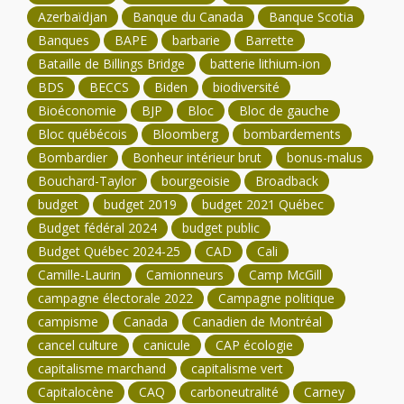
Azerbaïdjan
Banque du Canada
Banque Scotia
Banques
BAPE
barbarie
Barrette
Bataille de Billings Bridge
batterie lithium-ion
BDS
BECCS
Biden
biodiversité
Bioéconomie
BJP
Bloc
Bloc de gauche
Bloc québécois
Bloomberg
bombardements
Bombardier
Bonheur intérieur brut
bonus-malus
Bouchard-Taylor
bourgeoisie
Broadback
budget
budget 2019
budget 2021 Québec
Budget fédéral 2024
budget public
Budget Québec 2024-25
CAD
Cali
Camille-Laurin
Camionneurs
Camp McGill
campagne électorale 2022
Campagne politique
campisme
Canada
Canadien de Montréal
cancel culture
canicule
CAP écologie
capitalisme marchand
capitalisme vert
Capitalocène
CAQ
carboneutralité
Carney