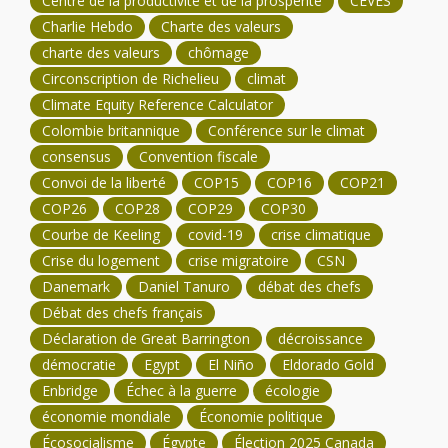
Centre de la productivité et de la prospérité
CEVES
Charlie Hebdo
Charte des valeurs
charte des valeurs
chômage
Circonscription de Richelieu
climat
Climate Equity Reference Calculator
Colombie britannique
Conférence sur le climat
consensus
Convention fiscale
Convoi de la liberté
COP15
COP16
COP21
COP26
COP28
COP29
COP30
Courbe de Keeling
covid-19
crise climatique
Crise du logement
crise migratoire
CSN
Danemark
Daniel Tanuro
débat des chefs
Débat des chefs français
Déclaration de Great Barrington
décroissance
démocratie
Egypt
El Niño
Eldorado Gold
Enbridge
Échec à la guerre
écologie
économie mondiale
Économie politique
Écosocialisme
Égypte
Élection 2025 Canada