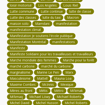
loisir motorisé
Los Angeles
Louis Riel
Lutte commune
Lutte continue
lutte de classe
Lutte des classes
lutte du taxi
Macron
maison solo
Mamdani
manifestation
manifestation climat
Manifestation Je soutiens l'école publique
Manifestation Montréal
manifestations
Manifeste
Manifeste Solidaire pour les travailleuses et travailleurs
Marche mondiale des femmes
Marche pour la forêt
marché carbone
marché du carbone
marginalisme
Marine Le Pen
Marx
Masculinisme
Mattell
Mauna Loa
Maxime Combes
McInnis
Mexique
Mères au front
Métis
Métro
Mi'kmak
Mi'kmaq
Michael Löwy
Michael Roberts
Michel David
Michel Husson
Michel Roberts