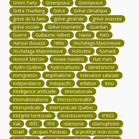
Green Party
Greenpeace
Grennpeace
Greta Thunberg
Grèce
Grève climatique
grève de la faim
grève générale
grève inversée
grève sociale
Grève tournante
Guardian
Guerre
Guillaume Hébert
Haisla
Haïti
Haroun Bouazzi
Hitler
Hochelaga-Maisoneuve
Hochelaga-Maisonneuve
Holocène
homard
Honoré Mercier
Howie Hawkins
Huit mars
Hydro-Québec
hydrocarbures
identitarisme
immigration
impérialisme
Indexation salariale
indépendance
Indopacific
inflation
Innu
Intelligence artificielle
Internationale
Internationalisme
Intersectionnalité
Intersyndicale
Intersyndicale Québec
Intégrité territoriale
Investissements
IPBES
Irak
IRÉC
IRIS
islamisme
islamophobie
Israël
Jacques Parizeau
Je protège mon école