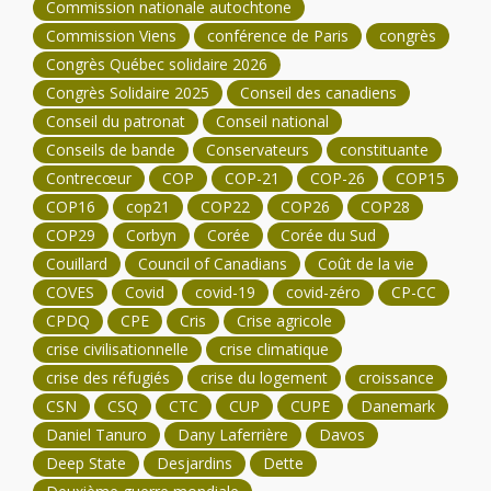
Commission nationale autochtone
Commission Viens
conférence de Paris
congrès
Congrès Québec solidaire 2026
Congrès Solidaire 2025
Conseil des canadiens
Conseil du patronat
Conseil national
Conseils de bande
Conservateurs
constituante
Contrecœur
COP
COP-21
COP-26
COP15
COP16
cop21
COP22
COP26
COP28
COP29
Corbyn
Corée
Corée du Sud
Couillard
Council of Canadians
Coût de la vie
COVES
Covid
covid-19
covid-zéro
CP-CC
CPDQ
CPE
Cris
Crise agricole
crise civilisationnelle
crise climatique
crise des réfugiés
crise du logement
croissance
CSN
CSQ
CTC
CUP
CUPE
Danemark
Daniel Tanuro
Dany Laferrière
Davos
Deep State
Desjardins
Dette