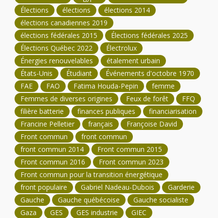
Élections
élections
élections 2014
élections canadiennes 2019
élections fédérales 2015
Élections fédérales 2025
Élections Québec 2022
Électrolux
Énergies renouvelables
étalement urbain
États-Unis
Étudiant
Événements d'octobre 1970
FAE
FAO
Fatima Houda-Pepin
femme
Femmes de diverses origines
Feux de forêt
FFQ
filière batterie
finances publiques
financiarisation
Francine Pelletier
français
Françoise David
Front commun
front commun
front commun 2014
Front commun 2015
Front commun 2016
Front commun 2023
Front commun pour la transition énergétique
front populaire
Gabriel Nadeau-Dubois
Garderie
Gauche
Gauche québécoise
Gauche socialiste
Gaza
GES
GES industrie
GIEC