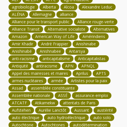
agrobiologie
Alberta
Alcoa
Alexandre Leduc
ALÉNA
Allemagne
alliance
Alliance pour le transport public
Alliance rouge-verte
Alliance Transit
Alternative socialiste
Alternatives
Amazon
American Way of Life
Amérindiens
Amir Khadir
André Frappier
Anishinabe
Anishinabé
Anishnabee
Antarsya
anti-racisme
anticapitalisme
Anticapitalistas
Antiquité
antiracisme
APN
APNQL
Appel des mairesses et maires
Aprilus
APTS
armes nucléaires
armée
Artistes pour la paix
Assad
assemblée constituante
Assemblée nationale
ASSÉ
assurance-emploi
ATCATF
Atikamekw
attentats de Paris
Aufstehen
Aurélie Lanctôt
Aussant
austérité
auto électrique
auto hydroélectrique
auto solo
Autochtone
Autochtones
autodétermination