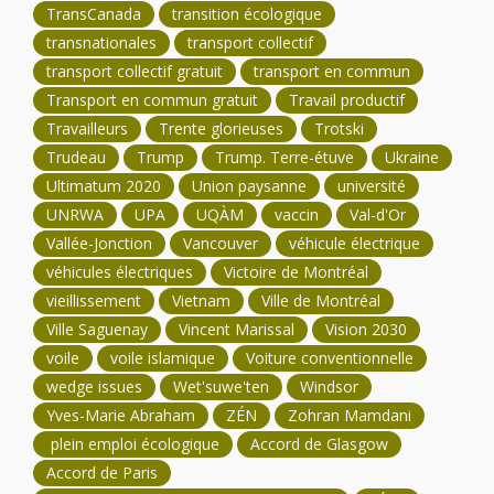
TransCanada
transition écologique
transnationales
transport collectif
transport collectif gratuit
transport en commun
Transport en commun gratuit
Travail productif
Travailleurs
Trente glorieuses
Trotski
Trudeau
Trump
Trump. Terre-étuve
Ukraine
Ultimatum 2020
Union paysanne
université
UNRWA
UPA
UQÀM
vaccin
Val-d'Or
Vallée-Jonction
Vancouver
véhicule électrique
véhicules électriques
Victoire de Montréal
vieillissement
Vietnam
Ville de Montréal
Ville Saguenay
Vincent Marissal
Vision 2030
voile
voile islamique
Voiture conventionnelle
wedge issues
Wet'suwe'ten
Windsor
Yves-Marie Abraham
ZÉN
Zohran Mamdani
plein emploi écologique
Accord de Glasgow
Accord de Paris