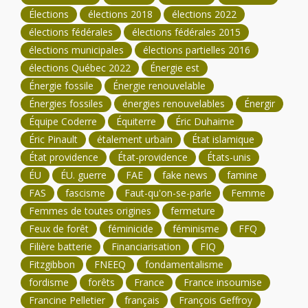
Élections
élections 2018
élections 2022
élections fédérales
élections fédérales 2015
élections municipales
élections partielles 2016
élections Québec 2022
Énergie est
Énergie fossile
Énergie renouvelable
Énergies fossiles
énergies renouvelables
Énergir
Équipe Coderre
Équiterre
Éric Duhaime
Éric Pinault
étalement urbain
État islamique
État providence
État-providence
États-unis
ÉU
ÉU. guerre
FAE
fake news
famine
FAS
fascisme
Faut-qu'on-se-parle
Femme
Femmes de toutes origines
fermeture
Feux de forêt
féminicide
féminisme
FFQ
Filière batterie
Financiarisation
FIQ
Fitzgibbon
FNEEQ
fondamentalisme
fordisme
forêts
France
France insoumise
Francine Pelletier
français
François Geffroy