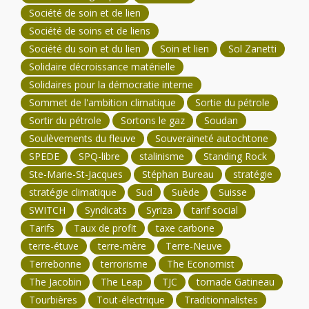
Société de soin et de lien
Société de soins et de liens
Société du soin et du lien
Soin et lien
Sol Zanetti
Solidaire décroissance matérielle
Solidaires pour la démocratie interne
Sommet de l'ambition climatique
Sortie du pétrole
Sortir du pétrole
Sortons le gaz
Soudan
Soulèvements du fleuve
Souveraineté autochtone
SPEDE
SPQ-libre
stalinisme
Standing Rock
Ste-Marie-St-Jacques
Stéphan Bureau
stratégie
stratégie climatique
Sud
Suède
Suisse
SWITCH
Syndicats
Syriza
tarif social
Tarifs
Taux de profit
taxe carbone
terre-étuve
terre-mère
Terre-Neuve
Terrebonne
terrorisme
The Economist
The Jacobin
The Leap
TJC
tornade Gatineau
Tourbières
Tout-électrique
Traditionnalistes