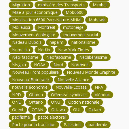
Migration
ministère des Transports
Mirabel
Mise à jour économique
Mob6600
Mobilisation 6600 Parc-Nature MHM
Mohawk
Moi aussi
Montréal
motoneige
Mouvement écologiste
mouvement social
Nadeau-Dubois
napalm
nationalisme
Nemaska
Netflix
New York Times
Néo-fascisme
Néofascisme
Néolibéralisme
Nisga'a
NOAA
Nord
Northvolt
Nouveau Front populaire
Nouveau Monde Graphite
Nouveau-Brunswick
Nouvelle Alliance
nouvelle économie
Nouvelle-Écosse
NPA
NPD
Obama
Offensive syndicale
oléoduc
ONÉ
Ontario
ONU
Option nationale
Orient
OTAN
Ottawa
OUI
Oxfam
pacifisme
pacte électoral
Pacte pour la transition
Palestine
pandémie