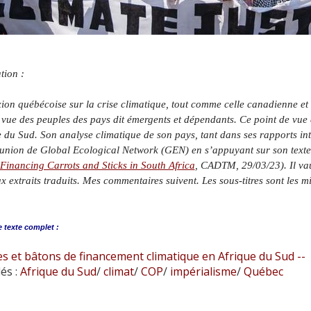
tion :
xion québécoise sur la crise climatique, tout comme celle canadienne e
 vue des peuples des pays dit émergents et dépendants. Ce point de vue e
e du Sud. Son analyse climatique de son pays, tant dans ses rapports int
union de Global Ecological Network (GEN) en s’appuyant sur son texte
Financing Carrots and Sticks in South Africa
, CADTM, 29/03/23). Il vau
 extraits traduits. Mes commentaires suivent. Les sous-titres sont les m
e
texte complet :
s et bâtons de financement climatique en Afrique du Sud --
és :
Afrique du Sud
/
climat
/
COP
/
impérialisme
/
Québec