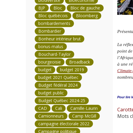
biodiversité
Bioéconomie
BJP
Bloc
Bloc de gauche
Bloc québécois
Bloomberg
bombardements
Bombardier
Présenta
Bonheur intérieur brut
La réfle
bonus-malus
point de
Bouchard-Taylor
l’Afriqu
bourgeoisie
Broadback
à une ré
budget
budget 2019
Climate-
budget 2021 Québec
nombreux
Budget fédéral 2024
budget public
Pour lire l
Budget Québec 2024-25
CAD
Cali
Camille-Laurin
Carotte
Mots cl
Camionneurs
Camp McGill
campagne électorale 2022
Campagne politique