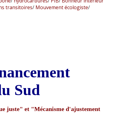
rbone
/
hydrocarbures
/
PIB
/
Bonheur intérieur
s transitoires
/
Mouvement écologiste
/
financement
du Sud
ique juste" et "Mécanisme d'ajustement