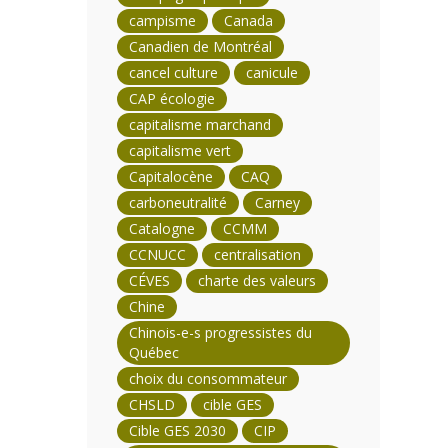
campisme
Canada
Canadien de Montréal
cancel culture
canicule
CAP écologie
capitalisme marchand
capitalisme vert
Capitalocène
CAQ
carboneutralité
Carney
Catalogne
CCMM
CCNUCC
centralisation
CÉVES
charte des valeurs
Chine
Chinois-e-s progressistes du
Québec
choix du consommateur
CHSLD
cible GES
Cible GES 2030
CIP