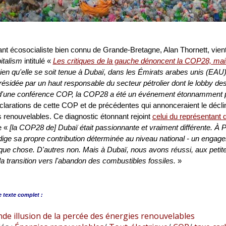
ant écosocialiste bien connu de Grande-Bretagne, Alan Thornett, vient
italism
intitulé «
Les critiques de la gauche dénoncent la COP28, mais 
ien qu'elle se soit tenue à Dubaï, dans les Émirats arabes unis (EAU)
présidée par un haut responsable du secteur pétrolier dont le lobby de
 d'une conférence COP, la COP28 a été un événement étonnamment p
clarations de cette COP et de précédentes qui annonceraient le décl
 renouvelables. Ce diagnostic étonnant rejoint
celui du représentant
e «
[la COP28 de] Dubaï était passionnante et vraiment différente. À
ige sa propre contribution déterminée au niveau national - un engageme
lque chose. D'autres non. Mais à Dubaï, nous avons réussi, aux petites
la transition vers l'abandon des combustibles fossiles.
»
e
texte complet :
de illusion de la percée des énergies renouvelables