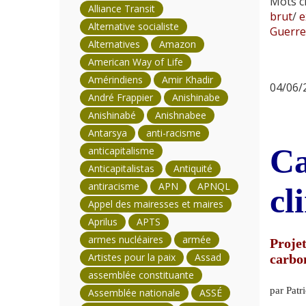
Mots cl
Alliance Transit
brut
/
e
Alternative socialiste
Guerre
Alternatives
Amazon
American Way of Life
Amérindiens
Amir Khadir
04/06/2
André Frappier
Anishinabe
Anishinabé
Anishnabee
Antarsya
anti-racisme
Ca
anticapitalisme
Anticapitalistas
Antiquité
antiracisme
APN
APNQL
cl
Appel des mairesses et maires
Aprilus
APTS
armes nucléaires
armée
Projet
Artistes pour la paix
Assad
carbo
assemblée constituante
par Patr
Assemblée nationale
ASSÉ