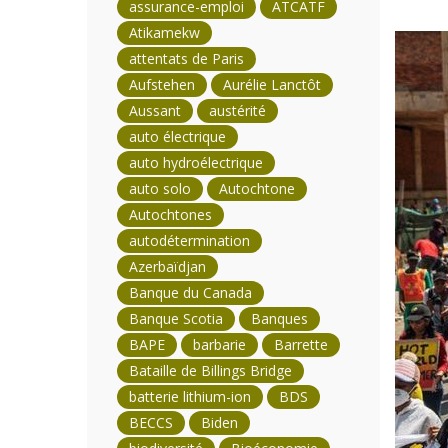
assurance-emploi
ATCATF
Atikamekw
attentats de Paris
Aufstehen
Aurélie Lanctôt
Aussant
austérité
auto électrique
auto hydroélectrique
auto solo
Autochtone
Autochtones
autodétermination
Azerbaïdjan
Banque du Canada
Banque Scotia
Banques
BAPE
barbarie
Barrette
Bataille de Billings Bridge
batterie lithium-ion
BDS
BECCS
Biden