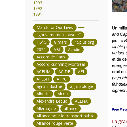
1993
1992
1991
March for Our Lives
Un milit
and Cap
"gouvernement ouvrier"
jeu : «
B
1.5°C
8 mars
15plus.org
ait été 
2025
ABI
Acadie
vu lors
Accord de Paris
et de dé
Accord Kunming-Montréal
énergies
ACEUM
ACIDE
AEI
croit qu
pays réd
AFESH
AFPC
fait que
agro-industrie
agrobiologie
signent 
Alberta
Alcoa
Alexandre Leduc
ALÉNA
Allemagne
alliance
Pour lire l
Alliance pour le transport public
La gran
Alliance rouge-verte