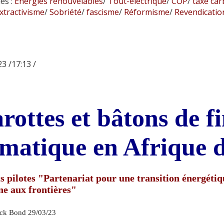
és :
Énergies renouvelables
/
Tout-électrique
/
COP
/
taxe ca
xtractivisme
/
Sobriété
/
fascisme
/
Réformisme
/
Revendication
3 /17:13 /
rottes et bâtons de 
imatique en Afrique 
s pilotes "Partenariat pour une transition énergét
ne aux frontières"
ick Bond 29/03/23