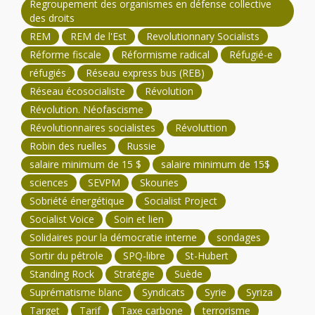
Regroupement des organismes en défense collective
des droits
REM
REM de l'Est
Revolutionnary Socialists
Réforme fiscale
Réformisme radical
Réfugié-e
réfugiés
Réseau express bus (REB)
Réseau écosocialiste
Révolution
Révolution. Néofascisme
Révolutionnaires socialistes
Révoluttion
Robin des ruelles
Russie
salaire minimum de 15 $
salaire minimum de 15$
sciences
SEVPM
Skouries
Sobriété énergétique
Socialist Project
Socialist Voice
Soin et lien
Solidaires pour la démocratie interne
sondages
Sortir du pétrole
SPQ-libre
St-Hubert
Standing Rock
Stratégie
Suède
Suprématisme blanc
Syndicats
Syrie
Syriza
Target
Tarif
Taxe carbone
terrorisme