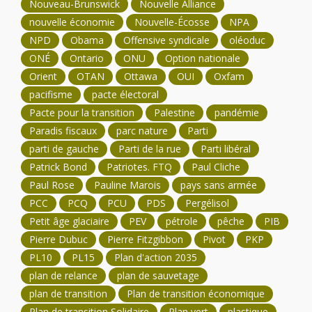
Nouveau-Brunswick
Nouvelle Alliance
nouvelle économie
Nouvelle-Écosse
NPA
NPD
Obama
Offensive syndicale
oléoduc
ONÉ
Ontario
ONU
Option nationale
Orient
OTAN
Ottawa
OUI
Oxfam
pacifisme
pacte électoral
Pacte pour la transition
Palestine
pandémie
Paradis fiscaux
parc nature
Parti
parti de gauche
Parti de la rue
Parti libéral
Patrick Bond
Patriotes. FTQ
Paul Cliche
Paul Rose
Pauline Marois
pays sans armée
PCC
PCQ
PCU
PDS
Pergélisol
Petit âge glaciaire
PEV
pétrole
pêche
PIB
Pierre Dubuc
Pierre Fitzgibbon
Pivot
PKP
PL10
PL15
Plan d'action 2035
plan de relance
plan de sauvetage
plan de transition
Plan de transition économique
Plan de transition Solidaire
Plan vert
plastique