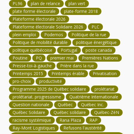
PL96
plan de relance
plan vert
plate forme électorale
plate-forme 2018
Plateforme électorale 2026
Plateforme électorale Solidaire 2026
PLC
plein emploi
Podemos
Politique de la rue
Politique de mobilité durable
politique énergétique
politique québécoise
Portugal
poste canada
Poutine
PQ
premier mai
Premières Nations
Presse-toi-à-gauche
Prière dans la rue
Printemps 2015
Printemps érable
Privatisation
pro-choix
productivité
Programme 2025 de Québec solidaire
prolétariat
prolétariat. progressisme
Quatrième Internationale
Question nationale
Québec
Québec Inc.
Québec Solidaire
Québec solidaire
Québec-ZéN
racisme systémique
Rana Plaza
RAP
Ray-Mont Logistiques
Refusons l'austérité