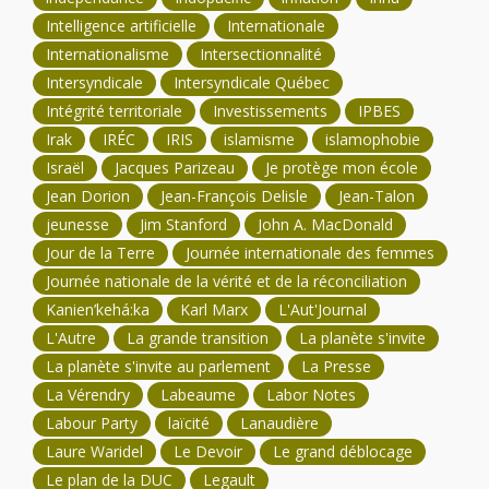
Intelligence artificielle
Internationale
Internationalisme
Intersectionnalité
Intersyndicale
Intersyndicale Québec
Intégrité territoriale
Investissements
IPBES
Irak
IRÉC
IRIS
islamisme
islamophobie
Israël
Jacques Parizeau
Je protège mon école
Jean Dorion
Jean-François Delisle
Jean-Talon
jeunesse
Jim Stanford
John A. MacDonald
Jour de la Terre
Journée internationale des femmes
Journée nationale de la vérité et de la réconciliation
Kanien’kehá:ka
Karl Marx
L'Aut'Journal
L'Autre
La grande transition
La planète s'invite
La planète s'invite au parlement
La Presse
La Vérendry
Labeaume
Labor Notes
Labour Party
laïcité
Lanaudière
Laure Waridel
Le Devoir
Le grand déblocage
Le plan de la DUC
Legault