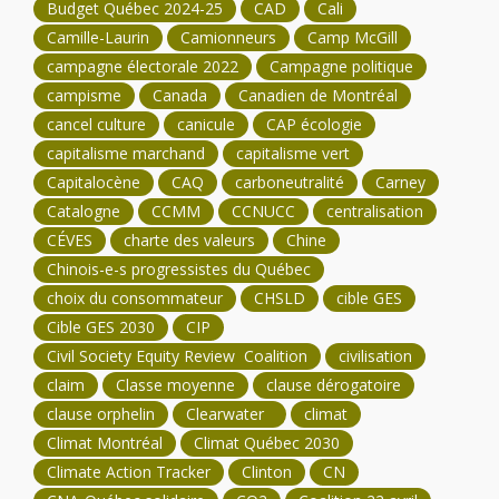
Budget Québec 2024-25
CAD
Cali
Camille-Laurin
Camionneurs
Camp McGill
campagne électorale 2022
Campagne politique
campisme
Canada
Canadien de Montréal
cancel culture
canicule
CAP écologie
capitalisme marchand
capitalisme vert
Capitalocène
CAQ
carboneutralité
Carney
Catalogne
CCMM
CCNUCC
centralisation
CÉVES
charte des valeurs
Chine
Chinois-e-s progressistes du Québec
choix du consommateur
CHSLD
cible GES
Cible GES 2030
CIP
Civil Society Equity Review Coalition
civilisation
claim
Classe moyenne
clause dérogatoire
clause orphelin
Clearwater
climat
Climat Montréal
Climat Québec 2030
Climate Action Tracker
Clinton
CN