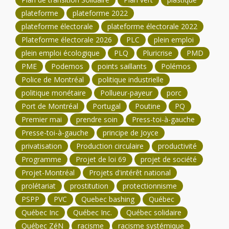
plateforme
plateforme 2022
plateforme électorale
plateforme électorale 2022
Plateforme électorale 2026
PLC
plein emploi
plein emploi écologique
PLQ
Pluricrise
PMD
PME
Podemos
points saillants
Polémos
Police de Montréal
politique industrielle
politique monétaire
Pollueur-payeur
porc
Port de Montréal
Portugal
Poutine
PQ
Premier mai
prendre soin
Press-toi-à-gauche
Presse-toi-à-gauche
principe de Joyce
privatisation
Production circulaire
productivité
Programme
Projet de loi 69
projet de société
Projet-Montréal
Projets d'intérêt national
prolétariat
prostitution
protectionnisme
PSPP
PVC
Quebec bashing
Québec
Québec Inc
Québec Inc.
Québec solidaire
Québec ZéN
racisme
racisme systémique