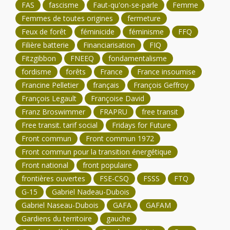
FAS
fascisme
Faut-qu'on-se-parle
Femme
Femmes de toutes origines
fermeture
Feux de forêt
féminicide
féminisme
FFQ
Filière batterie
Financiarisation
FIQ
Fitzgibbon
FNEEQ
fondamentalisme
fordisme
forêts
France
France insoumise
Francine Pelletier
français
François Geffroy
François Legault
Françoise David
Franz Broswimmer
FRAPRU
free transit
Free transit. tarif social
Fridays for Future
Front commun
Front commun 1972
Front commun pour la transition énergétique
Front national
front populaire
frontières ouvertes
FSE-CSQ
FSSS
FTQ
G-15
Gabriel Nadeau-Dubois
Gabriel Naseau-Dubois
GAFA
GAFAM
Gardiens du territoire
gauche