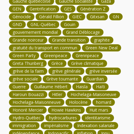
Gauche québécoise
Gauche socialiste
Gaza
GEN
Gentrification
GES
Génération Z
Génocide
Gérald Fillion
GIEC
Gitxsan
GN
GND
GNL-Québec
Gouin
gouvernement mondial
Grand Déblocage
Grande noirceur
Grande transition
graphite
gratuité du transport en commun
Green New Deal
Green Party
Greenpeace
Grennpeace
Greta Thunberg
Grèce
Grève climatique
grève de la faim
grève générale
grève inversée
grève sociale
Grève tournante
Guardian
Guerre
Guillaume Hébert
Haisla
Haïti
Haroun Bouazzi
Hitler
Hochelaga-Maisoneuve
Hochelaga-Maisonneuve
Holocène
homard
Honoré Mercier
Howie Hawkins
Huit mars
Hydro-Québec
hydrocarbures
identitarisme
immigration
impérialisme
Indexation salariale
indépendance
Indopacific
inflation
Innu