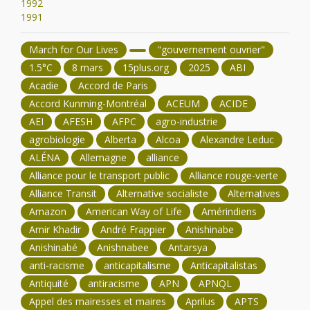
1992
1991
March for Our Lives
"gouvernement ouvrier"
1.5°C
8 mars
15plus.org
2025
ABI
Acadie
Accord de Paris
Accord Kunming-Montréal
ACEUM
ACIDE
AEI
AFESH
AFPC
agro-industrie
agrobiologie
Alberta
Alcoa
Alexandre Leduc
ALÉNA
Allemagne
alliance
Alliance pour le transport public
Alliance rouge-verte
Alliance Transit
Alternative socialiste
Alternatives
Amazon
American Way of Life
Amérindiens
Amir Khadir
André Frappier
Anishinabe
Anishinabé
Anishnabee
Antarsya
anti-racisme
anticapitalisme
Anticapitalistas
Antiquité
antiracisme
APN
APNQL
Appel des mairesses et maires
Aprilus
APTS