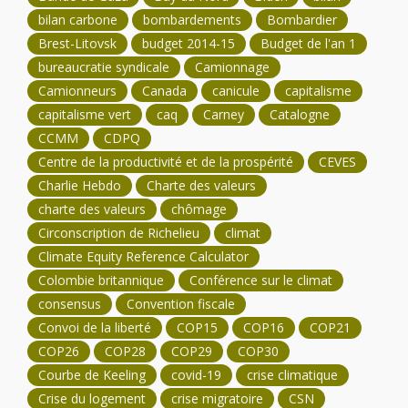
bilan carbone
bombardements
Bombardier
Brest-Litovsk
budget 2014-15
Budget de l'an 1
bureaucratie syndicale
Camionnage
Camionneurs
Canada
canicule
capitalisme
capitalisme vert
caq
Carney
Catalogne
CCMM
CDPQ
Centre de la productivité et de la prospérité
CEVES
Charlie Hebdo
Charte des valeurs
charte des valeurs
chômage
Circonscription de Richelieu
climat
Climate Equity Reference Calculator
Colombie britannique
Conférence sur le climat
consensus
Convention fiscale
Convoi de la liberté
COP15
COP16
COP21
COP26
COP28
COP29
COP30
Courbe de Keeling
covid-19
crise climatique
Crise du logement
crise migratoire
CSN