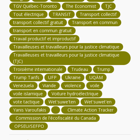
TGV Québec-Toronto
The Economist
TJC
Tout électrique
TRANSIT
Transport collectif
transport collectif gratuit
Transport en commun
transport en commun gratuit
Travail productif et improductif
Travailleuses et travailleurs pour la justice climatique
Travailleuses et travailleurs pour la justice climatique
(TJC)
Troisième internationale
Trudeau
Trump
Trump Tarifs
UFP
Ukraine
UQÀM
Venezuela
Viande
violence
voile
voile islamique
Voiture hydroélectrique
vote tactique
Wet'suwe'ten
Wet'suwet'en
Yanis Varoufakis
Climate Action Tracker
Commission de l'écofiscalité du Canada
OPSEU/SEFPO