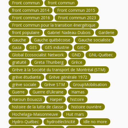
Front commun
front commun
front commun 2014
Front commun 2015
Front commun 2016
Front commun 2023
Front commun pour la transition énergétique
front populaire
Gabriel Nadeau-Dubois
Garderie
Gauche
Gauche québécoise
Gauche socialiste
Gaza
GES
GES industrie
GIEC
Global Ecosocialist Network
GND
GNL-Québec
gratuité
Greta Thunberg
Grèce
Grève à la Société du transport de Montréal (STM)
grève étudiante
Grève générale 1972
grève sociale
Grève STM
GroupMobilisation
Guerre
Guerre d'Ukraine
Hamas
Haroun Bouazzi
Harper
histoire
histoire de la lutte de classe
histoire ouvrière
Hochelaga-Maisonneuve
Huit mars
Hydro-Québec
hydroélectricité
Idle no more