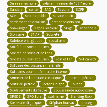
Salaire minimum
salaire minimum de 15$ l'heure
Sanders
santé
SAQ
Sayona
SCFP
SCHL
secteur public
service public
settlement colonialism
settler colonialism
Shawinigan
signes religieux
Singh
sinophobie
Sionisme
SNAP
Sobriété
Sobriété énergétique
socialisme
Société de soin et de lien
Société de soins et de liens
Société du soin et du lien
Soin et lien
Sol Zanetti
Solidaire décroissance matérielle
Solidaires pour la démocratie interne
Sommet de l'ambition climatique
Sortie du pétrole
Sortir du pétrole
Sortons le gaz
Soudan
Soulèvements du fleuve
Souveraineté autochtone
SPEDE
SPQ-libre
stalinisme
Standing Rock
Ste-Marie-St-Jacques
Stéphan Bureau
stratégie