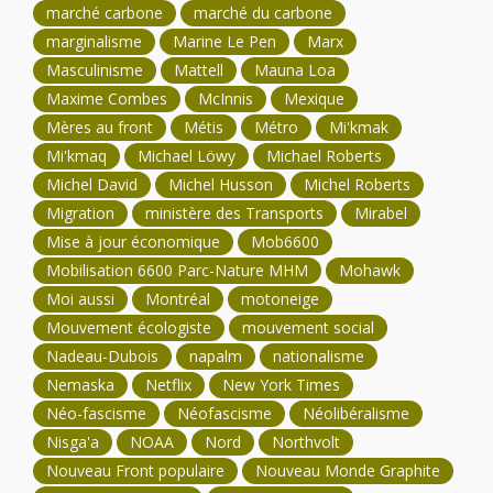
marché carbone
marché du carbone
marginalisme
Marine Le Pen
Marx
Masculinisme
Mattell
Mauna Loa
Maxime Combes
McInnis
Mexique
Mères au front
Métis
Métro
Mi'kmak
Mi'kmaq
Michael Löwy
Michael Roberts
Michel David
Michel Husson
Michel Roberts
Migration
ministère des Transports
Mirabel
Mise à jour économique
Mob6600
Mobilisation 6600 Parc-Nature MHM
Mohawk
Moi aussi
Montréal
motoneige
Mouvement écologiste
mouvement social
Nadeau-Dubois
napalm
nationalisme
Nemaska
Netflix
New York Times
Néo-fascisme
Néofascisme
Néolibéralisme
Nisga'a
NOAA
Nord
Northvolt
Nouveau Front populaire
Nouveau Monde Graphite