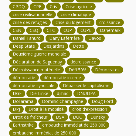
CPDQ
CPE
Cris
Crise agricole
crise civilisationnelle
crise climatique
crise des réfugiés
crise du logement
croissance
CSN
CSQ
CTC
CUP
CUPE
Danemark
Daniel Tanuro
Dany Laferrière
Davos
Deep State
Desjardins
Dette
Deuxième guerre mondiale
Déclaration de Saguenay
décroissance
Décroissance matérielle
Défi 50%
Démocrates
démocratie
démocratie interne
démocratie syndicale
Dépasser le capitalisme
DGE
Die Linke
djihad
DNUDPA
Dollarama
Dominic Champagne
Doug Ford
DPJ
Droit à la mobilité
droit d'expression
Droit de fraîcheur
DSA
DUC
Dunsky
Earthstrike
embauche immédiat de 250 000
embauche immédiat de 250 000