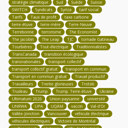
stratégie climatique
Sud
Suède
Suisse
SWITCH
Syndicats
Syriza
tarif social
Tarifs
Taux de profit
taxe carbone
terre-étuve
terre-mère
Terre-Neuve
Terrebonne
terrorisme
The Economist
The Jacobin
The Leap
TJC
tornade Gatineau
Tourbières
Tout-électrique
Traditionnalistes
TransCanada
transition écologique
transnationales
transport collectif
transport collectif gratuit
transport en commun
Transport en commun gratuit
Travail productif
Travailleurs
Trente glorieuses
Trotski
Trudeau
Trump
Trump. Terre-étuve
Ukraine
Ultimatum 2020
Union paysanne
université
UNRWA
UPA
UQÀM
vaccin
Val-d'Or
Vallée-Jonction
Vancouver
véhicule électrique
véhicules électriques
Victoire de Montréal