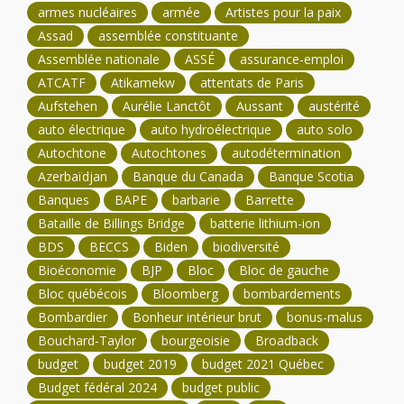
armes nucléaires
armée
Artistes pour la paix
Assad
assemblée constituante
Assemblée nationale
ASSÉ
assurance-emploi
ATCATF
Atikamekw
attentats de Paris
Aufstehen
Aurélie Lanctôt
Aussant
austérité
auto électrique
auto hydroélectrique
auto solo
Autochtone
Autochtones
autodétermination
Azerbaïdjan
Banque du Canada
Banque Scotia
Banques
BAPE
barbarie
Barrette
Bataille de Billings Bridge
batterie lithium-ion
BDS
BECCS
Biden
biodiversité
Bioéconomie
BJP
Bloc
Bloc de gauche
Bloc québécois
Bloomberg
bombardements
Bombardier
Bonheur intérieur brut
bonus-malus
Bouchard-Taylor
bourgeoisie
Broadback
budget
budget 2019
budget 2021 Québec
Budget fédéral 2024
budget public