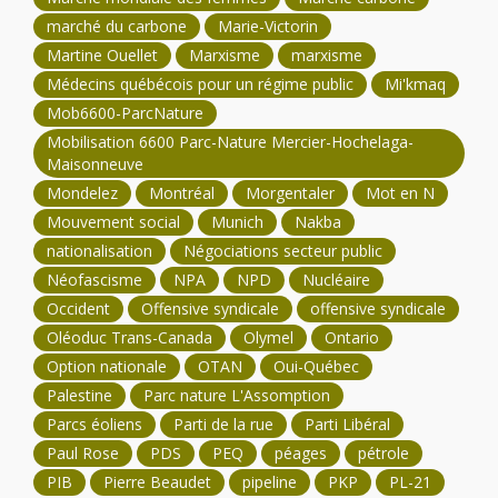
marché du carbone
Marie-Victorin
Martine Ouellet
Marxisme
marxisme
Médecins québécois pour un régime public
Mi'kmaq
Mob6600-ParcNature
Mobilisation 6600 Parc-Nature Mercier-Hochelaga-
Maisonneuve
Mondelez
Montréal
Morgentaler
Mot en N
Mouvement social
Munich
Nakba
nationalisation
Négociations secteur public
Néofascisme
NPA
NPD
Nucléaire
Occident
Offensive syndicale
offensive syndicale
Oléoduc Trans-Canada
Olymel
Ontario
Option nationale
OTAN
Oui-Québec
Palestine
Parc nature L'Assomption
Parcs éoliens
Parti de la rue
Parti Libéral
Paul Rose
PDS
PEQ
péages
pétrole
PIB
Pierre Beaudet
pipeline
PKP
PL-21