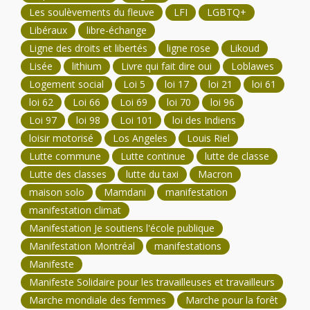
Les soulèvements du fleuve
LFI
LGBTQ+
Libéraux
libre-échange
Ligne des droits et libertés
ligne rose
Likoud
Lisée
lithium
Livre qui fait dire oui
Loblawes
Logement social
Loi 5
loi 17
loi 21
loi 61
loi 62
Loi 66
Loi 69
loi 70
loi 96
Loi 97
loi 98
Loi 101
loi des Indiens
loisir motorisé
Los Angeles
Louis Riel
Lutte commune
Lutte continue
lutte de classe
Lutte des classes
lutte du taxi
Macron
maison solo
Mamdani
manifestation
manifestation climat
Manifestation Je soutiens l'école publique
Manifestation Montréal
manifestations
Manifeste
Manifeste Solidaire pour les travailleuses et travailleurs
Marche mondiale des femmes
Marche pour la forêt