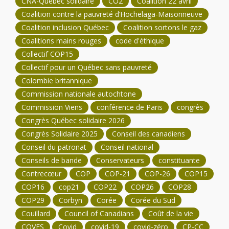
CNA-Québec solidaire
CO2
Coalition 22 avril
Coalition contre la pauvreté d’Hochelaga-Maisonneuve
Coalition inclusion Québec
Coalition sortons le gaz
Coalitions mains rouges
code d'éthique
Collectif COP15
Collectif pour un Québec sans pauvreté
Colombie britannique
Commission nationale autochtone
Commission Viens
conférence de Paris
congrès
Congrès Québec solidaire 2026
Congrès Solidaire 2025
Conseil des canadiens
Conseil du patronat
Conseil national
Conseils de bande
Conservateurs
constituante
Contrecœur
COP
COP-21
COP-26
COP15
COP16
cop21
COP22
COP26
COP28
COP29
Corbyn
Corée
Corée du Sud
Couillard
Council of Canadians
Coût de la vie
COVES
Covid
covid-19
covid-zéro
CP-CC