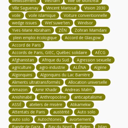
vieillissement
Vietnam
Ville de Montréal
Ville Saguenay
Vincent Marissal
Vision 2030
voile
voile islamique
Voiture conventionnelle
wedge issues
Wet'suwe'ten
Windsor
Yves-Marie Abraham
ZÉN
Zohran Mamdani
plein emploi écologique
Accord de Glasgow
Accord de Paris
Accords de Paris, GIEC, Québec solidaire
AÉCG
Afghanistan
Afrique du Sud
Agression sexuelle
agriculture
agro-industrie
ALÉNA
Algérie
Algonquins
Algonquins du Lac Barrière
Aliments ultratransformés
Allocation universelle
Amazon
Amir Khadir
Andreas Malm
Anishinabé
Anthropocène
anticapitalisme
ASSÉ
ateliers de misère
Atikamekw
Attentats de Paris
austérité
Auto solo
auto solo
Autochtones
avortement
Bande de Gaza
Bay du Nord
Biden
bilan