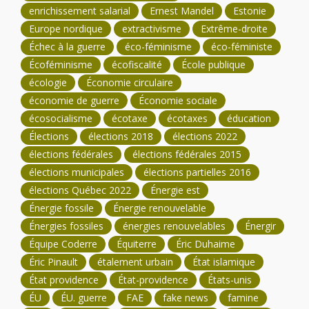
enrichissement salarial
Ernest Mandel
Estonie
Europe nordique
extractivisme
Extrême-droite
Échec à la guerre
éco-féminisme
éco-féministe
Écoféminisme
écofiscalité
École publique
écologie
Économie circulaire
économie de guerre
Économie sociale
écosocialisme
écotaxe
écotaxes
éducation
Élections
élections 2018
élections 2022
élections fédérales
élections fédérales 2015
élections municipales
élections partielles 2016
élections Québec 2022
Énergie est
Énergie fossile
Énergie renouvelable
Énergies fossiles
énergies renouvelables
Énergir
Équipe Coderre
Équiterre
Éric Duhaime
Éric Pinault
étalement urbain
État islamique
État providence
État-providence
États-unis
ÉU
ÉU. guerre
FAE
fake news
famine