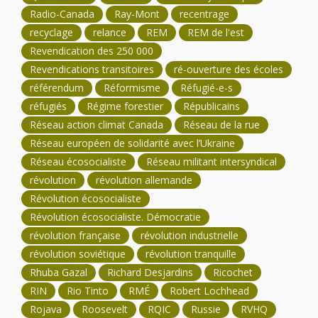
Radio-Canada
Ray-Mont
recentrage
recyclage
relance
REM
REM de l'est
Revendication des 250 000
Revendications transitoires
ré-ouverture des écoles
référendum
Réformisme
Réfugié-e-s
réfugiés
Régime forestier
Républicains
Réseau action climat Canada
Réseau de la rue
Réseau européen de solidarité avec l’Ukraine
Réseau écosocialiste
Réseau militant intersyndical
révolution
révolution allemande
Révolution écosocialiste
Révolution écosocialiste. Démocratie
révolution française
révolution industrielle
révolution soviétique
révolution tranquille
Rhuba Gazal
Richard Desjardins
Ricochet
RIN
Rio Tinto
RMÉ
Robert Lochhead
Rojava
Roosevelt
RQIC
Russie
RVHQ