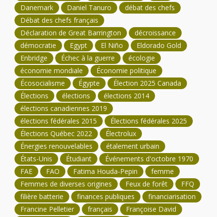
Danemark
Daniel Tanuro
débat des chefs
Débat des chefs français
Déclaration de Great Barrington
décroissance
démocratie
Egypt
El Niño
Eldorado Gold
Enbridge
Échec à la guerre
écologie
économie mondiale
Économie politique
Écosocialisme
Égypte
Élection 2025 Canada
Élections
élections
élections 2014
élections canadiennes 2019
élections fédérales 2015
Élections fédérales 2025
Élections Québec 2022
Électrolux
Énergies renouvelables
étalement urbain
États-Unis
Étudiant
Événements d'octobre 1970
FAE
FAO
Fatima Houda-Pepin
femme
Femmes de diverses origines
Feux de forêt
FFQ
filière batterie
finances publiques
financiarisation
Francine Pelletier
français
Françoise David