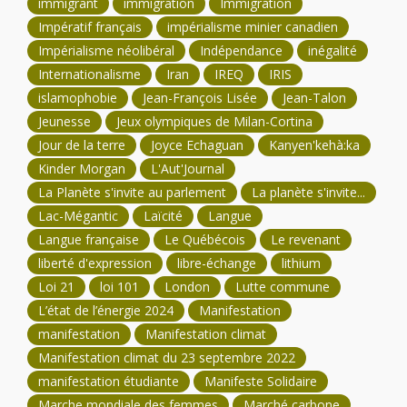
immigrant
immigration
Immigration
Impératif français
impérialisme minier canadien
Impérialisme néolibéral
Indépendance
inégalité
Internationalisme
Iran
IREQ
IRIS
islamophobie
Jean-François Lisée
Jean-Talon
Jeunesse
Jeux olympiques de Milan-Cortina
Jour de la terre
Joyce Echaguan
Kanyen'kehà:ka
Kinder Morgan
L'Aut'Journal
La Planète s'invite au parlement
La planète s'invite...
Lac-Mégantic
Laïcité
Langue
Langue française
Le Québécois
Le revenant
liberté d'expression
libre-échange
lithium
Loi 21
loi 101
London
Lutte commune
L’état de l’énergie 2024
Manifestation
manifestation
Manifestation climat
Manifestation climat du 23 septembre 2022
manifestation étudiante
Manifeste Solidaire
Marche mondiale des femmes
Marché carbone