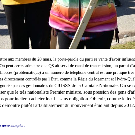
ettre aux membres du 20 mars, la porte-parole du parti se vante d'avoir influenc
 On peut certes admettre que QS ait servi de canal de transmission, un parmi d'a
L'accès (problématique) à un numéro de téléphone central est une pratique trè
s directement contrôlés par l'État, comme la Régie du logement et Hydro-Québec
IUSSS de la Capitale-Nationale. On se ré
gnorée par des gestionnaires du C
er que le très nationaliste Premier ministre, sous pression des gens d'affa
s pour inciter à acheter local... sans obligation. Obtenir, comme le fédé
s démontre plutôt l'affaiblissement du mouvement étudiant depuis 2012.
e
texte complet :