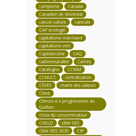
campisme
Canada
Canadien de Montréal
cancel culture
canicule
CAP écologie
capitalisme marchand
capitalisme vert
Capitalocène
CAQ
carboneutralité
Carney
Catalogne
CCMM
CCNUCC
centralisation
CÉVES
charte des valeurs
Chine
Chinois-e-s progressistes du
Québec
choix du consommateur
CHSLD
cible GES
Cible GES 2030
CIP