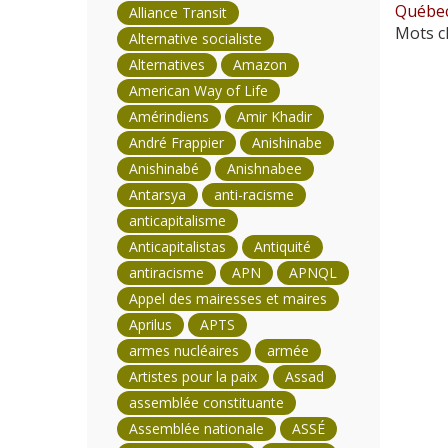
Québec 
Alliance Transit
Mots cl
Alternative socialiste
Alternatives
Amazon
American Way of Life
Amérindiens
Amir Khadir
André Frappier
Anishinabe
Anishinabé
Anishnabee
Antarsya
anti-racisme
anticapitalisme
Anticapitalistas
Antiquité
antiracisme
APN
APNQL
Appel des mairesses et maires
Aprilus
APTS
armes nucléaires
armée
Artistes pour la paix
Assad
assemblée constituante
Assemblée nationale
ASSÉ