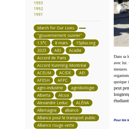
1993
1992
1991
March for Our Lives
"gouvernement ouvrier"
1.5°C
8 mars
15plus.org
2025
ABI
Acadie
Dans sa l
Accord de Paris
avec lui.
Accord Kunming-Montréal
mesures. 
ACEUM
ACIDE
AEI
organisme
AFESH
AFPC
quoique i
agro-industrie
agrobiologie
peut pens
longtemp
Alberta
Alcoa
étudiant
Alexandre Leduc
ALÉNA
Allemagne
alliance
Alliance pour le transport public
Pour lire l
Alliance rouge-verte