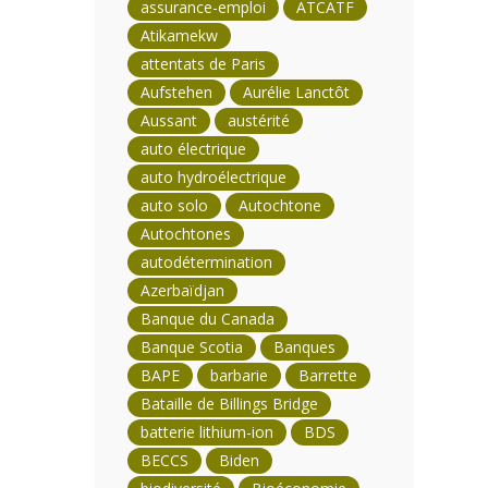
assurance-emploi
ATCATF
Atikamekw
attentats de Paris
Aufstehen
Aurélie Lanctôt
Aussant
austérité
auto électrique
auto hydroélectrique
auto solo
Autochtone
Autochtones
autodétermination
Azerbaïdjan
Banque du Canada
Banque Scotia
Banques
BAPE
barbarie
Barrette
Bataille de Billings Bridge
batterie lithium-ion
BDS
BECCS
Biden