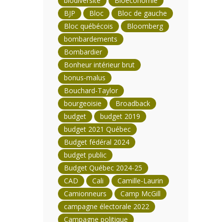
biodiversité
Bioéconomie
BJP
Bloc
Bloc de gauche
Bloc québécois
Bloomberg
bombardements
Bombardier
Bonheur intérieur brut
bonus-malus
Bouchard-Taylor
bourgeoisie
Broadback
budget
budget 2019
budget 2021 Québec
Budget fédéral 2024
budget public
Budget Québec 2024-25
CAD
Cali
Camille-Laurin
Camionneurs
Camp McGill
campagne électorale 2022
Campagne politique