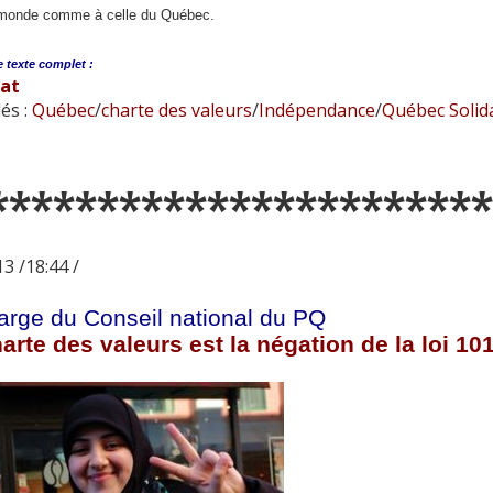
 monde comme à celle du Québec.
e
texte complet :
bat
és :
Québec
/
charte des valeurs
/
Indépendance
/
Québec Solid
***********************
3 /18:44 /
rge du Conseil national du PQ
arte des valeurs est la négation de la loi 10