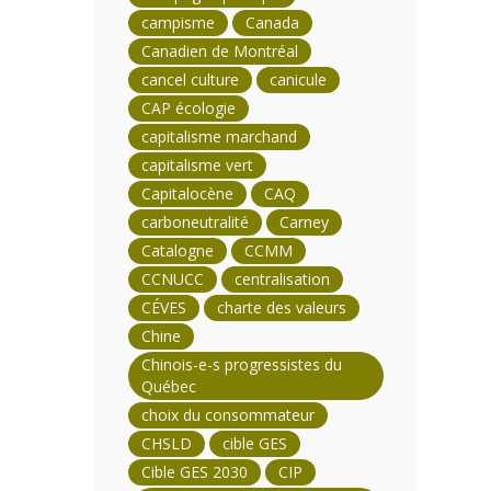
campisme
Canada
Canadien de Montréal
cancel culture
canicule
CAP écologie
capitalisme marchand
capitalisme vert
Capitalocène
CAQ
carboneutralité
Carney
Catalogne
CCMM
CCNUCC
centralisation
CÉVES
charte des valeurs
Chine
Chinois-e-s progressistes du
Québec
choix du consommateur
CHSLD
cible GES
Cible GES 2030
CIP