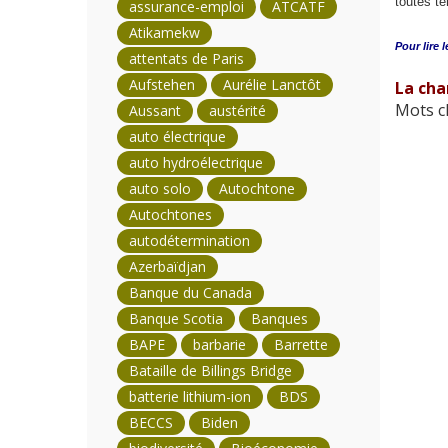
toutes te
assurance-emploi
ATCATF
Atikamekw
Pour lire l
attentats de Paris
Aufstehen
Aurélie Lanctôt
La char
Mots cl
Aussant
austérité
auto électrique
auto hydroélectrique
auto solo
Autochtone
Autochtones
autodétermination
Azerbaïdjan
Banque du Canada
Banque Scotia
Banques
BAPE
barbarie
Barrette
Bataille de Billings Bridge
batterie lithium-ion
BDS
BECCS
Biden