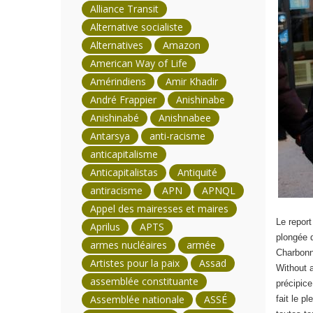
Alliance Transit
Alternative socialiste
Alternatives
Amazon
American Way of Life
Amérindiens
Amir Khadir
André Frappier
Anishinabe
Anishinabé
Anishnabee
Antarsya
anti-racisme
anticapitalisme
Anticapitalistas
Antiquité
antiracisme
APN
APNQL
Appel des mairesses et maires
Le report
Aprilus
APTS
plongée 
armes nucléaires
armée
Charbonn
Artistes pour la paix
Assad
Without 
assemblée constituante
précipice
Assemblée nationale
ASSÉ
fait le p