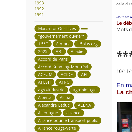
1993
celle du
1992
1991
Pour lire l
Le dé
March for Our Lives
Mots cl
"gouvernement ouvrier"
1.5°C
8 mars
15plus.org
2025
ABI
Acadie
**
Accord de Paris
Accord Kunming-Montréal
10/11/1
ACEUM
ACIDE
AEI
AFESH
AFPC
En ma
agro-industrie
agrobiologie
La ch
Alberta
Alcoa
Alexandre Leduc
ALÉNA
Allemagne
alliance
Alliance pour le transport public
Alliance rouge-verte