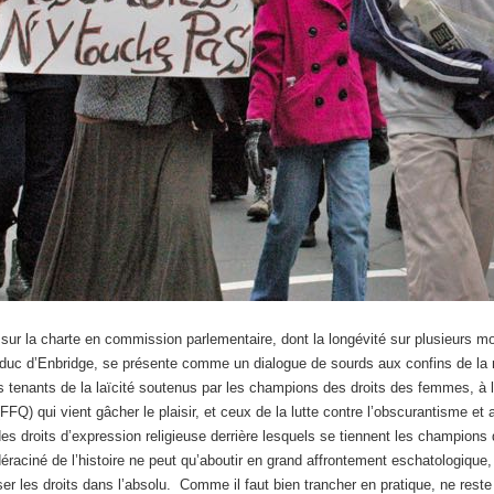
sur la charte en commission parlementaire, dont la longévité sur plusieurs mo
éoduc d’Enbridge, se présente comme un dialogue de sourds aux confins de la 
s tenants de la laïcité soutenus par les champions des droits des femmes, à
FQ) qui vient gâcher le plaisir, et ceux de la lutte contre l’obscurantisme et
es droits d’expression religieuse derrière lesquels se tiennent les champions d
raciné de l’histoire ne peut qu’aboutir en grand affrontement eschatologique, d
ser les droits dans l’absolu. Comme il faut bien trancher en pratique, ne reste pl