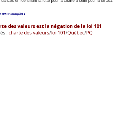
ndances en identifiant la lutte pour la charte à celle pour la loi 101.
e
texte complet :
te des valeurs est la négation de la loi 101
és :
charte des valeurs
/
loi 101
/
Québec
/
PQ