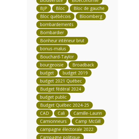
biodiversité
Bioéconomie
BJP
Bloc
Bloc de gauche
Bloc québécois
Bloomberg
bombardements
Bombardier
Bonheur intérieur brut
bonus-malus
Bouchard-Taylor
bourgeoisie
Broadback
budget
budget 2019
budget 2021 Québec
Budget fédéral 2024
budget public
Budget Québec 2024-25
CAD
Cali
Camille-Laurin
Camionneurs
Camp McGill
campagne électorale 2022
Campagne politique