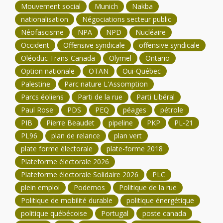
Mouvement social
Munich
Nakba
nationalisation
Négociations secteur public
Néofascisme
NPA
NPD
Nucléaire
Occident
Offensive syndicale
offensive syndicale
Oléoduc Trans-Canada
Olymel
Ontario
Option nationale
OTAN
Oui-Québec
Palestine
Parc nature L'Assomption
Parcs éoliens
Parti de la rue
Parti Libéral
Paul Rose
PDS
PEQ
péages
pétrole
PIB
Pierre Beaudet
pipeline
PKP
PL-21
PL96
plan de relance
plan vert
plate forme électorale
plate-forme 2018
Plateforme électorale 2026
Plateforme électorale Solidaire 2026
PLC
plein emploi
Podemos
Politique de la rue
Politique de mobilité durable
politique énergétique
politique québécoise
Portugal
poste canada