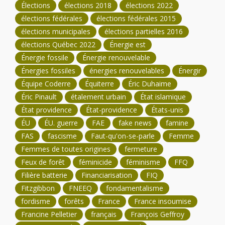
Élections
élections 2018
élections 2022
élections fédérales
élections fédérales 2015
élections municipales
élections partielles 2016
élections Québec 2022
Énergie est
Énergie fossile
Énergie renouvelable
Énergies fossiles
énergies renouvelables
Énergir
Équipe Coderre
Équiterre
Éric Duhaime
Éric Pinault
étalement urbain
État islamique
État providence
État-providence
États-unis
ÉU
ÉU. guerre
FAE
fake news
famine
FAS
fascisme
Faut-qu'on-se-parle
Femme
Femmes de toutes origines
fermeture
Feux de forêt
féminicide
féminisme
FFQ
Filière batterie
Financiarisation
FIQ
Fitzgibbon
FNEEQ
fondamentalisme
fordisme
forêts
France
France insoumise
Francine Pelletier
français
François Geffroy