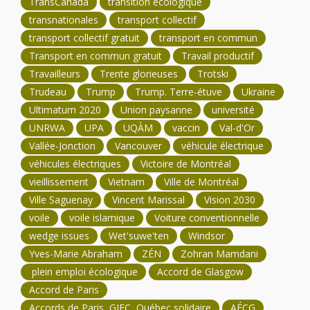
TransCanada
transition écologique
transnationales
transport collectif
transport collectif gratuit
transport en commun
Transport en commun gratuit
Travail productif
Travailleurs
Trente glorieuses
Trotski
Trudeau
Trump
Trump. Terre-étuve
Ukraine
Ultimatum 2020
Union paysanne
université
UNRWA
UPA
UQÀM
vaccin
Val-d'Or
Vallée-Jonction
Vancouver
véhicule électrique
véhicules électriques
Victoire de Montréal
vieillissement
Vietnam
Ville de Montréal
Ville Saguenay
Vincent Marissal
Vision 2030
voile
voile islamique
Voiture conventionnelle
wedge issues
Wet'suwe'ten
Windsor
Yves-Marie Abraham
ZÉN
Zohran Mamdani
plein emploi écologique
Accord de Glasgow
Accord de Paris
Accords de Paris, GIEC, Québec solidaire
AÉCG