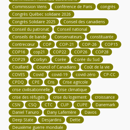
Commission Viens
conférence de Paris
congrès
Congrès Québec solidaire 2026
Congrès Solidaire 2025
Conseil des canadiens
Conseil du patronat
Conseil national
Conseils de bande
Conservateurs
constituante
Contrecœur
COP
COP-21
COP-26
COP15
COP16
cop21
COP22
COP26
COP28
COP29
Corbyn
Corée
Corée du Sud
Couillard
Council of Canadians
Coût de la vie
COVES
Covid
covid-19
covid-zéro
CP-CC
CPDQ
CPE
Cris
Crise agricole
crise civilisationnelle
crise climatique
crise des réfugiés
crise du logement
croissance
CSN
CSQ
CTC
CUP
CUPE
Danemark
Daniel Tanuro
Dany Laferrière
Davos
Deep State
Desjardins
Dette
Deuxième guerre mondiale