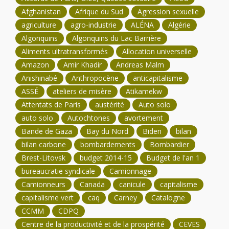
Afghanistan
Afrique du Sud
Agression sexuelle
agriculture
agro-industrie
ALÉNA
Algérie
Algonquins
Algonquins du Lac Barrière
Aliments ultratransformés
Allocation universelle
Amazon
Amir Khadir
Andreas Malm
Anishinabé
Anthropocène
anticapitalisme
ASSÉ
ateliers de misère
Atikamekw
Attentats de Paris
austérité
Auto solo
auto solo
Autochtones
avortement
Bande de Gaza
Bay du Nord
Biden
bilan
bilan carbone
bombardements
Bombardier
Brest-Litovsk
budget 2014-15
Budget de l'an 1
bureaucratie syndicale
Camionnage
Camionneurs
Canada
canicule
capitalisme
capitalisme vert
caq
Carney
Catalogne
CCMM
CDPQ
Centre de la productivité et de la prospérité
CEVES