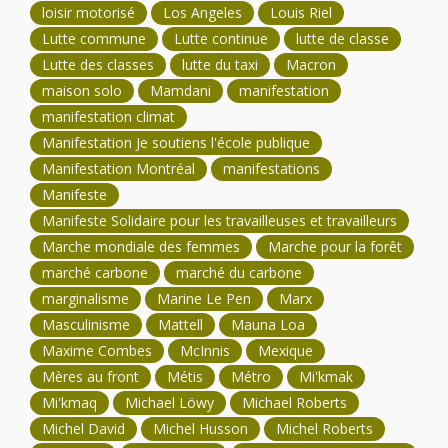
loisir motorisé
Los Angeles
Louis Riel
Lutte commune
Lutte continue
lutte de classe
Lutte des classes
lutte du taxi
Macron
maison solo
Mamdani
manifestation
manifestation climat
Manifestation Je soutiens l'école publique
Manifestation Montréal
manifestations
Manifeste
Manifeste Solidaire pour les travailleuses et travailleurs
Marche mondiale des femmes
Marche pour la forêt
marché carbone
marché du carbone
marginalisme
Marine Le Pen
Marx
Masculinisme
Mattell
Mauna Loa
Maxime Combes
McInnis
Mexique
Mères au front
Métis
Métro
Mi'kmak
Mi'kmaq
Michael Löwy
Michael Roberts
Michel David
Michel Husson
Michel Roberts