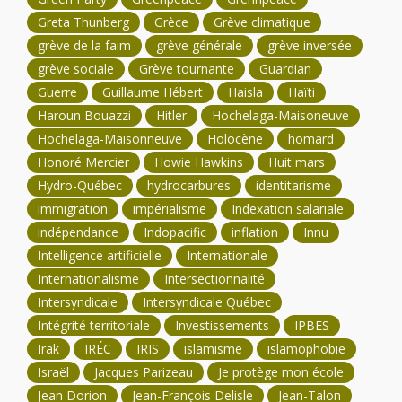
Greta Thunberg
Grèce
Grève climatique
grève de la faim
grève générale
grève inversée
grève sociale
Grève tournante
Guardian
Guerre
Guillaume Hébert
Haisla
Haïti
Haroun Bouazzi
Hitler
Hochelaga-Maisoneuve
Hochelaga-Maisonneuve
Holocène
homard
Honoré Mercier
Howie Hawkins
Huit mars
Hydro-Québec
hydrocarbures
identitarisme
immigration
impérialisme
Indexation salariale
indépendance
Indopacific
inflation
Innu
Intelligence artificielle
Internationale
Internationalisme
Intersectionnalité
Intersyndicale
Intersyndicale Québec
Intégrité territoriale
Investissements
IPBES
Irak
IRÉC
IRIS
islamisme
islamophobie
Israël
Jacques Parizeau
Je protège mon école
Jean Dorion
Jean-François Delisle
Jean-Talon