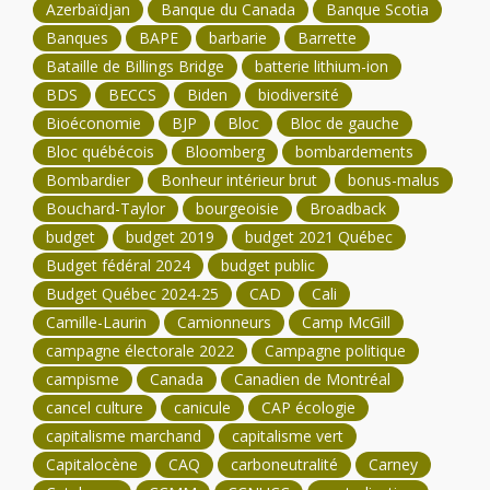
Azerbaïdjan
Banque du Canada
Banque Scotia
Banques
BAPE
barbarie
Barrette
Bataille de Billings Bridge
batterie lithium-ion
BDS
BECCS
Biden
biodiversité
Bioéconomie
BJP
Bloc
Bloc de gauche
Bloc québécois
Bloomberg
bombardements
Bombardier
Bonheur intérieur brut
bonus-malus
Bouchard-Taylor
bourgeoisie
Broadback
budget
budget 2019
budget 2021 Québec
Budget fédéral 2024
budget public
Budget Québec 2024-25
CAD
Cali
Camille-Laurin
Camionneurs
Camp McGill
campagne électorale 2022
Campagne politique
campisme
Canada
Canadien de Montréal
cancel culture
canicule
CAP écologie
capitalisme marchand
capitalisme vert
Capitalocène
CAQ
carboneutralité
Carney