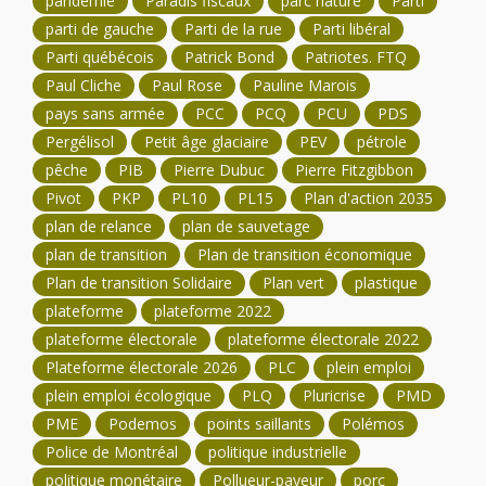
pandémie
Paradis fiscaux
parc nature
Parti
parti de gauche
Parti de la rue
Parti libéral
Parti québécois
Patrick Bond
Patriotes. FTQ
Paul Cliche
Paul Rose
Pauline Marois
pays sans armée
PCC
PCQ
PCU
PDS
Pergélisol
Petit âge glaciaire
PEV
pétrole
pêche
PIB
Pierre Dubuc
Pierre Fitzgibbon
Pivot
PKP
PL10
PL15
Plan d'action 2035
plan de relance
plan de sauvetage
plan de transition
Plan de transition économique
Plan de transition Solidaire
Plan vert
plastique
plateforme
plateforme 2022
plateforme électorale
plateforme électorale 2022
Plateforme électorale 2026
PLC
plein emploi
plein emploi écologique
PLQ
Pluricrise
PMD
PME
Podemos
points saillants
Polémos
Police de Montréal
politique industrielle
politique monétaire
Pollueur-payeur
porc