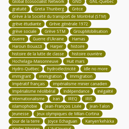
Global Ecosocialist Network
GND
GNL-Québec
gratuité
Greta Thunberg
Grèce
Grève à la Société du transport de Montréal (STM)
grève étudiante
Grève générale 1972
grève sociale
Grève STM
GroupMobilisation
Guerre
Guerre d'Ukraine
Hamas
Haroun Bouazzi
Harper
histoire
histoire de la lutte de classe
histoire ouvrière
Hochelaga-Maisonneuve
Huit mars
Hydro-Québec
hydroélectricité
Idle no more
immigrant
immigration
Immigration
Impératif français
impérialisme minier canadien
Impérialisme néolibéral
Indépendance
inégalité
Internationalisme
Iran
IREQ
IRIS
islamophobie
Jean-François Lisée
Jean-Talon
Jeunesse
Jeux olympiques de Milan-Cortina
Jour de la terre
Joyce Echaguan
Kanyen'kehà:ka
Kinder Morgan
L'Aut'Journal