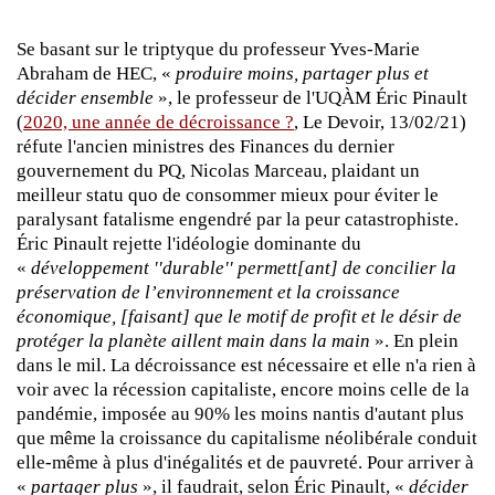
Se basant sur le triptyque du professeur Yves-Marie
Abraham de HEC, «
produire moins, partager plus et
décider ensemble
», le professeur de l'UQÀM Éric Pinault
(
2020, une année de décroissance ?
, Le Devoir, 13/02/21)
réfute l'ancien ministres des Finances du dernier
gouvernement du PQ, Nicolas Marceau, plaidant un
meilleur statu quo de consommer mieux pour éviter le
paralysant fatalisme engendré par la peur catastrophiste.
Éric Pinault rejette l'idéologie dominante du
«
développement ''durable'' permett[ant] de concilier la
préservation de l’environnement et la croissance
économique, [faisant] que le motif de profit et le désir de
protéger la planète aillent main dans la main
». En plein
dans le mil. La décroissance est nécessaire et elle n'a rien à
voir avec la récession capitaliste, encore moins celle de la
pandémie, imposée au 90% les moins nantis d'autant plus
que même la croissance du capitalisme néolibérale conduit
elle-même à plus d'inégalités et de pauvreté. Pour arriver à
«
partager plus
», il faudrait, selon Éric Pinault, «
décider