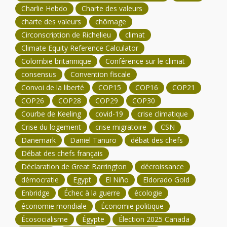
Charlie Hebdo
Charte des valeurs
charte des valeurs
chômage
Circonscription de Richelieu
climat
Climate Equity Reference Calculator
Colombie britannique
Conférence sur le climat
consensus
Convention fiscale
Convoi de la liberté
COP15
COP16
COP21
COP26
COP28
COP29
COP30
Courbe de Keeling
covid-19
crise climatique
Crise du logement
crise migratoire
CSN
Danemark
Daniel Tanuro
débat des chefs
Débat des chefs français
Déclaration de Great Barrington
décroissance
démocratie
Egypt
El Niño
Eldorado Gold
Enbridge
Échec à la guerre
écologie
économie mondiale
Économie politique
Écosocialisme
Égypte
Élection 2025 Canada