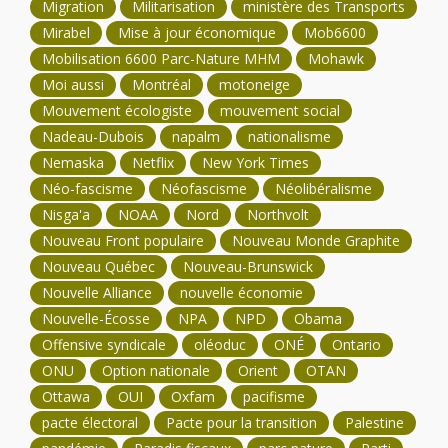
Migration
Militarisation
ministère des Transports
Mirabel
Mise à jour économique
Mob6600
Mobilisation 6600 Parc-Nature MHM
Mohawk
Moi aussi
Montréal
motoneige
Mouvement écologiste
mouvement social
Nadeau-Dubois
napalm
nationalisme
Nemaska
Netflix
New York Times
Néo-fascisme
Néofascisme
Néolibéralisme
Nisga'a
NOAA
Nord
Northvolt
Nouveau Front populaire
Nouveau Monde Graphite
Nouveau Québec
Nouveau-Brunswick
Nouvelle Alliance
nouvelle économie
Nouvelle-Écosse
NPA
NPD
Obama
Offensive syndicale
oléoduc
ONÉ
Ontario
ONU
Option nationale
Orient
OTAN
Ottawa
OUI
Oxfam
pacifisme
pacte électoral
Pacte pour la transition
Palestine