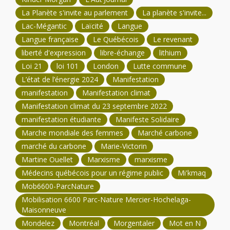
La Planète s'invite au parlement
La planète s'invite...
Lac-Mégantic
Laïcité
Langue
Langue française
Le Québécois
Le revenant
liberté d'expression
libre-échange
lithium
Loi 21
loi 101
London
Lutte commune
L’état de l’énergie 2024
Manifestation
manifestation
Manifestation climat
Manifestation climat du 23 septembre 2022
manifestation étudiante
Manifeste Solidaire
Marche mondiale des femmes
Marché carbone
marché du carbone
Marie-Victorin
Martine Ouellet
Marxisme
marxisme
Médecins québécois pour un régime public
Mi'kmaq
Mob6600-ParcNature
Mobilisation 6600 Parc-Nature Mercier-Hochelaga-
Maisonneuve
Mondelez
Montréal
Morgentaler
Mot en N