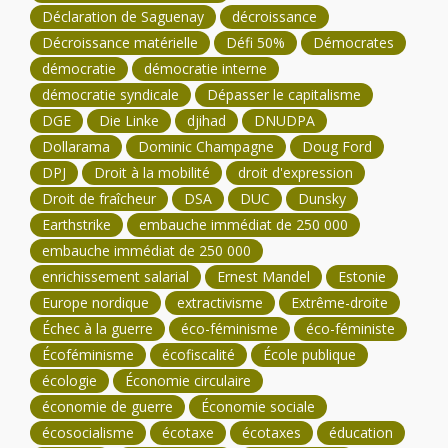
Déclaration de Saguenay
décroissance
Décroissance matérielle
Défi 50%
Démocrates
démocratie
démocratie interne
démocratie syndicale
Dépasser le capitalisme
DGE
Die Linke
djihad
DNUDPA
Dollarama
Dominic Champagne
Doug Ford
DPJ
Droit à la mobilité
droit d'expression
Droit de fraîcheur
DSA
DUC
Dunsky
Earthstrike
embauche immédiat de 250 000
embauche immédiat de 250 000
enrichissement salarial
Ernest Mandel
Estonie
Europe nordique
extractivisme
Extrême-droite
Échec à la guerre
éco-féminisme
éco-féministe
Écoféminisme
écofiscalité
École publique
écologie
Économie circulaire
économie de guerre
Économie sociale
écosocialisme
écotaxe
écotaxes
éducation