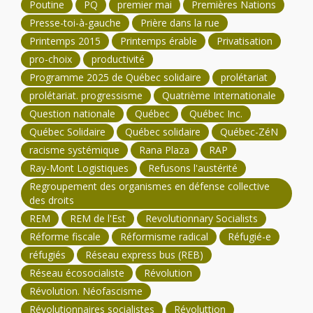
Poutine
PQ
premier mai
Premières Nations
Presse-toi-à-gauche
Prière dans la rue
Printemps 2015
Printemps érable
Privatisation
pro-choix
productivité
Programme 2025 de Québec solidaire
prolétariat
prolétariat. progressisme
Quatrième Internationale
Question nationale
Québec
Québec Inc.
Québec Solidaire
Québec solidaire
Québec-ZéN
racisme systémique
Rana Plaza
RAP
Ray-Mont Logistiques
Refusons l'austérité
Regroupement des organismes en défense collective
des droits
REM
REM de l'Est
Revolutionnary Socialists
Réforme fiscale
Réformisme radical
Réfugié-e
réfugiés
Réseau express bus (REB)
Réseau écosocialiste
Révolution
Révolution. Néofascisme
Révolutionnaires socialistes
Révoluttion