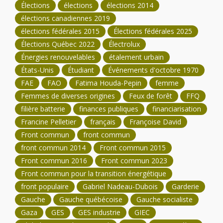
Élections
élections
élections 2014
élections canadiennes 2019
élections fédérales 2015
Élections fédérales 2025
Élections Québec 2022
Électrolux
Énergies renouvelables
étalement urbain
États-Unis
Étudiant
Événements d'octobre 1970
FAE
FAO
Fatima Houda-Pepin
femme
Femmes de diverses origines
Feux de forêt
FFQ
filière batterie
finances publiques
financiarisation
Francine Pelletier
français
Françoise David
Front commun
front commun
front commun 2014
Front commun 2015
Front commun 2016
Front commun 2023
Front commun pour la transition énergétique
front populaire
Gabriel Nadeau-Dubois
Garderie
Gauche
Gauche québécoise
Gauche socialiste
Gaza
GES
GES industrie
GIEC