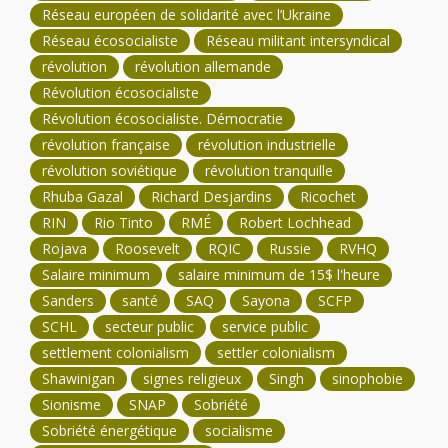
Réseau européen de solidarité avec l’Ukraine
Réseau écosocialiste
Réseau militant intersyndical
révolution
révolution allemande
Révolution écosocialiste
Révolution écosocialiste. Démocratie
révolution française
révolution industrielle
révolution soviétique
révolution tranquille
Rhuba Gazal
Richard Desjardins
Ricochet
RIN
Rio Tinto
RMÉ
Robert Lochhead
Rojava
Roosevelt
RQIC
Russie
RVHQ
Salaire minimum
salaire minimum de 15$ l'heure
Sanders
santé
SAQ
Sayona
SCFP
SCHL
secteur public
service public
settlement colonialism
settler colonialism
Shawinigan
signes religieux
Singh
sinophobie
Sionisme
SNAP
Sobriété
Sobriété énergétique
socialisme