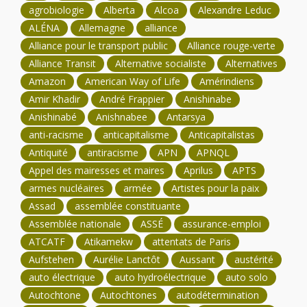
agrobiologie
Alberta
Alcoa
Alexandre Leduc
ALÉNA
Allemagne
alliance
Alliance pour le transport public
Alliance rouge-verte
Alliance Transit
Alternative socialiste
Alternatives
Amazon
American Way of Life
Amérindiens
Amir Khadir
André Frappier
Anishinabe
Anishinabé
Anishnabee
Antarsya
anti-racisme
anticapitalisme
Anticapitalistas
Antiquité
antiracisme
APN
APNQL
Appel des mairesses et maires
Aprilus
APTS
armes nucléaires
armée
Artistes pour la paix
Assad
assemblée constituante
Assemblée nationale
ASSÉ
assurance-emploi
ATCATF
Atikamekw
attentats de Paris
Aufstehen
Aurélie Lanctôt
Aussant
austérité
auto électrique
auto hydroélectrique
auto solo
Autochtone
Autochtones
autodétermination