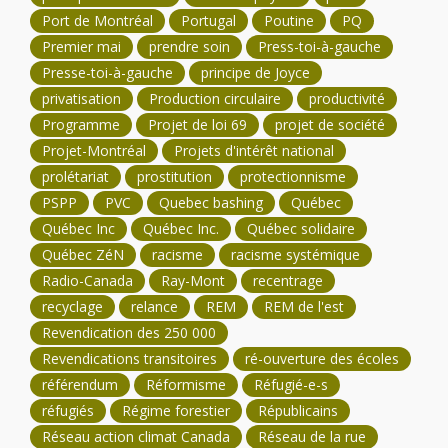
Port de Montréal
Portugal
Poutine
PQ
Premier mai
prendre soin
Press-toi-à-gauche
Presse-toi-à-gauche
principe de Joyce
privatisation
Production circulaire
productivité
Programme
Projet de loi 69
projet de société
Projet-Montréal
Projets d'intérêt national
prolétariat
prostitution
protectionnisme
PSPP
PVC
Quebec bashing
Québec
Québec Inc
Québec Inc.
Québec solidaire
Québec ZéN
racisme
racisme systémique
Radio-Canada
Ray-Mont
recentrage
recyclage
relance
REM
REM de l'est
Revendication des 250 000
Revendications transitoires
ré-ouverture des écoles
référendum
Réformisme
Réfugié-e-s
réfugiés
Régime forestier
Républicains
Réseau action climat Canada
Réseau de la rue