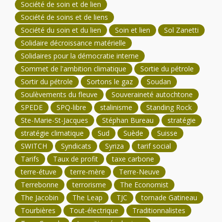
Société de soin et de lien
Société de soins et de liens
Société du soin et du lien
Soin et lien
Sol Zanetti
Solidaire décroissance matérielle
Solidaires pour la démocratie interne
Sommet de l'ambition climatique
Sortie du pétrole
Sortir du pétrole
Sortons le gaz
Soudan
Soulèvements du fleuve
Souveraineté autochtone
SPEDE
SPQ-libre
stalinisme
Standing Rock
Ste-Marie-St-Jacques
Stéphan Bureau
stratégie
stratégie climatique
Sud
Suède
Suisse
SWITCH
Syndicats
Syriza
tarif social
Tarifs
Taux de profit
taxe carbone
terre-étuve
terre-mère
Terre-Neuve
Terrebonne
terrorisme
The Economist
The Jacobin
The Leap
TJC
tornade Gatineau
Tourbières
Tout-électrique
Traditionnalistes