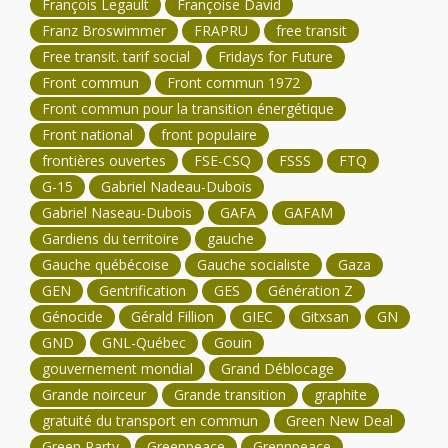
François Legault
Françoise David
Franz Broswimmer
FRAPRU
free transit
Free transit. tarif social
Fridays for Future
Front commun
Front commun 1972
Front commun pour la transition énergétique
Front national
front populaire
frontières ouvertes
FSE-CSQ
FSSS
FTQ
G-15
Gabriel Nadeau-Dubois
Gabriel Naseau-Dubois
GAFA
GAFAM
Gardiens du territoire
gauche
Gauche québécoise
Gauche socialiste
Gaza
GEN
Gentrification
GES
Génération Z
Génocide
Gérald Fillion
GIEC
Gitxsan
GN
GND
GNL-Québec
Gouin
gouvernement mondial
Grand Déblocage
Grande noirceur
Grande transition
graphite
gratuité du transport en commun
Green New Deal
Green Party
Greenpeace
Grennpeace