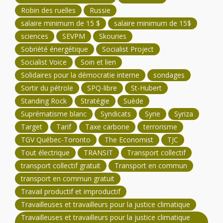
Robin des ruelles
Russie
salaire minimum de 15 $
salaire minimum de 15$
sciences
SEVPM
Skouries
Sobriété énergétique
Socialist Project
Socialist Voice
Soin et lien
Solidaires pour la démocratie interne
sondages
Sortir du pétrole
SPQ-libre
St-Hubert
Standing Rock
Stratégie
Suède
Suprématisme blanc
Syndicats
Syrie
Syriza
Target
Tarif
Taxe carbone
terrorisme
TGV Québec-Toronto
The Economist
TJC
Tout électrique
TRANSIT
Transport collectif
transport collectif gratuit
Transport en commun
transport en commun gratuit
Travail productif et improductif
Travailleuses et travailleurs pour la justice climatique
Travailleuses et travailleurs pour la justice climatique