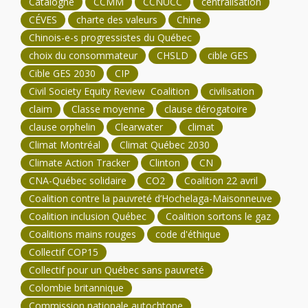
Catalogne
CCMM
CCNUCC
centralisation
CÉVES
charte des valeurs
Chine
Chinois-e-s progressistes du Québec
choix du consommateur
CHSLD
cible GES
Cible GES 2030
CIP
Civil Society Equity Review Coalition
civilisation
claim
Classe moyenne
clause dérogatoire
clause orphelin
Clearwater
climat
Climat Montréal
Climat Québec 2030
Climate Action Tracker
Clinton
CN
CNA-Québec solidaire
CO2
Coalition 22 avril
Coalition contre la pauvreté d’Hochelaga-Maisonneuve
Coalition inclusion Québec
Coalition sortons le gaz
Coalitions mains rouges
code d'éthique
Collectif COP15
Collectif pour un Québec sans pauvreté
Colombie britannique
Commission nationale autochtone