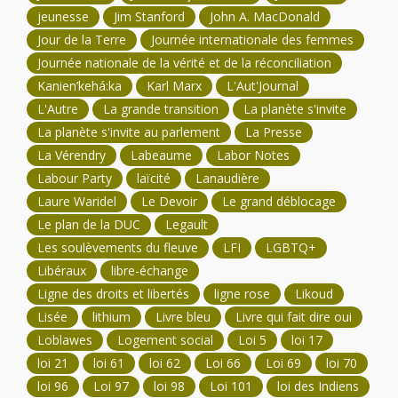
jeunesse
Jim Stanford
John A. MacDonald
Jour de la Terre
Journée internationale des femmes
Journée nationale de la vérité et de la réconciliation
Kanien’kehá:ka
Karl Marx
L'Aut'Journal
L'Autre
La grande transition
La planète s'invite
La planète s'invite au parlement
La Presse
La Vérendry
Labeaume
Labor Notes
Labour Party
laïcité
Lanaudière
Laure Waridel
Le Devoir
Le grand déblocage
Le plan de la DUC
Legault
Les soulèvements du fleuve
LFI
LGBTQ+
Libéraux
libre-échange
Ligne des droits et libertés
ligne rose
Likoud
Lisée
lithium
Livre bleu
Livre qui fait dire oui
Loblawes
Logement social
Loi 5
loi 17
loi 21
loi 61
loi 62
Loi 66
Loi 69
loi 70
loi 96
Loi 97
loi 98
Loi 101
loi des Indiens