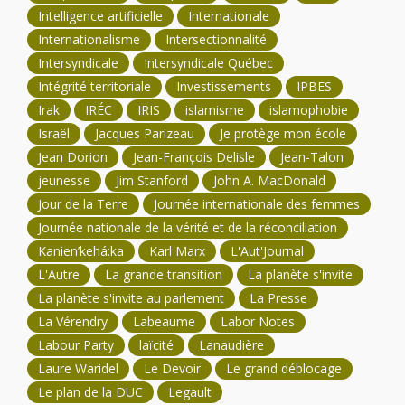
Intelligence artificielle
Internationale
Internationalisme
Intersectionnalité
Intersyndicale
Intersyndicale Québec
Intégrité territoriale
Investissements
IPBES
Irak
IRÉC
IRIS
islamisme
islamophobie
Israël
Jacques Parizeau
Je protège mon école
Jean Dorion
Jean-François Delisle
Jean-Talon
jeunesse
Jim Stanford
John A. MacDonald
Jour de la Terre
Journée internationale des femmes
Journée nationale de la vérité et de la réconciliation
Kanien’kehá:ka
Karl Marx
L'Aut'Journal
L'Autre
La grande transition
La planète s'invite
La planète s'invite au parlement
La Presse
La Vérendry
Labeaume
Labor Notes
Labour Party
laïcité
Lanaudière
Laure Waridel
Le Devoir
Le grand déblocage
Le plan de la DUC
Legault