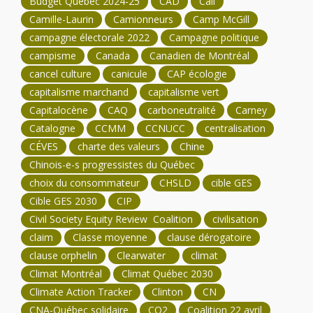
Budget Québec 2024-25
CAD
Cali
Camille-Laurin
Camionneurs
Camp McGill
campagne électorale 2022
Campagne politique
campisme
Canada
Canadien de Montréal
cancel culture
canicule
CAP écologie
capitalisme marchand
capitalisme vert
Capitalocène
CAQ
carboneutralité
Carney
Catalogne
CCMM
CCNUCC
centralisation
CÉVES
charte des valeurs
Chine
Chinois-e-s progressistes du Québec
choix du consommateur
CHSLD
cible GES
Cible GES 2030
CIP
Civil Society Equity Review Coalition
civilisation
claim
Classe moyenne
clause dérogatoire
clause orphelin
Clearwater
climat
Climat Montréal
Climat Québec 2030
Climate Action Tracker
Clinton
CN
CNA-Québec solidaire
CO2
Coalition 22 avril