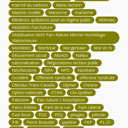
marché du carbone
Marie-Victorin
Martine Ouellet
Marxisme
marxisme
Médecins québécois pour un régime public
Mi'kmaq
Mob6600-ParcNature
Mobilisation 6600 Parc-Nature Mercier-Hochelaga-
Maisonneuve
Mondelez
Montréal
Morgentaler
Mot en N
Mouvement social
Munich
Nakba
nationalisation
Négociations secteur public
Néofascisme
NPA
NPD
Nucléaire
Occident
Offensive syndicale
offensive syndicale
Oléoduc Trans-Canada
Olymel
Ontario
Option nationale
OTAN
Oui-Québec
Palestine
Parc nature L'Assomption
Parcs éoliens
Parti de la rue
Parti Libéral
Paul Rose
PDS
PEQ
péages
pétrole
PIB
Pierre Beaudet
pipeline
PKP
PL-21