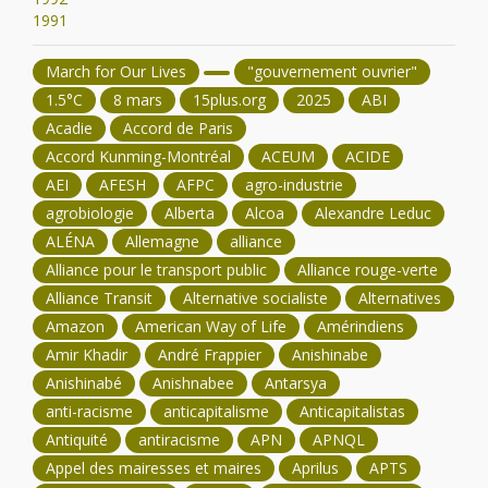
1991
March for Our Lives
"gouvernement ouvrier"
1.5°C
8 mars
15plus.org
2025
ABI
Acadie
Accord de Paris
Accord Kunming-Montréal
ACEUM
ACIDE
AEI
AFESH
AFPC
agro-industrie
agrobiologie
Alberta
Alcoa
Alexandre Leduc
ALÉNA
Allemagne
alliance
Alliance pour le transport public
Alliance rouge-verte
Alliance Transit
Alternative socialiste
Alternatives
Amazon
American Way of Life
Amérindiens
Amir Khadir
André Frappier
Anishinabe
Anishinabé
Anishnabee
Antarsya
anti-racisme
anticapitalisme
Anticapitalistas
Antiquité
antiracisme
APN
APNQL
Appel des mairesses et maires
Aprilus
APTS