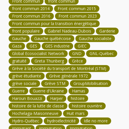
Front commun
front commun
front commun 2014
Front commun 2015
Front commun 2016
Front commun 2023
Front commun pour la transition énergétique
front populaire
Gabriel Nadeau-Dubois
Garderie
Gauche
Gauche québécoise
Gauche socialiste
Gaza
GES
GES industrie
GIEC
Global Ecosocialist Network
GND
GNL-Québec
gratuité
Greta Thunberg
Grèce
Grève à la Société du transport de Montréal (STM)
grève étudiante
Grève générale 1972
grève sociale
Grève STM
GroupMobilisation
Guerre
Guerre d'Ukraine
Hamas
Haroun Bouazzi
Harper
histoire
histoire de la lutte de classe
histoire ouvrière
Hochelaga-Maisonneuve
Huit mars
Hydro-Québec
hydroélectricité
Idle no more
immigrant
immigration
Immigration