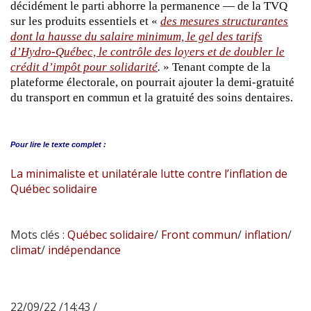
décidément le parti abhorre la permanence — de la TVQ
sur les produits essentiels et «
des mesures structurantes
dont la hausse du salaire minimum, le gel des tarifs
d’Hydro-Québec, le contrôle des loyers et de doubler le
crédit d’impôt pour solidarité
.
» Tenant compte de la
plateforme électorale, on pourrait ajouter la demi-gratuité
du transport en commun et la gratuité des soins dentaires.
Pour lire le
texte complet :
La minimaliste et unilatérale lutte contre l’inflation de
Québec solidaire
Mots clés :
Québec solidaire
/
Front commun
/
inflation
/
climat
/
indépendance
22/09/22 /14:43 /