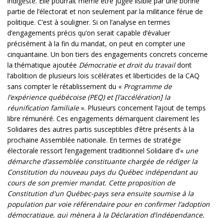
indigeste. Elle pourrait même être jugée lisible par une bonne
partie de l’électorat et non seulement par la militance férue de
politique. C’est à souligner. Si on l’analyse en termes
d’engagements précis qu’on serait capable d’évaluer
précisément à la fin du mandat, on peut en compter une
cinquantaine. Un bon tiers des engagements concrets concerne
la thématique ajoutée
Démocratie et droit du travail
dont
l’abolition de plusieurs lois scélérates et liberticides de la CAQ
sans compter le rétablissement du «
Programme de
l’expérience québécoise (PEQ) et [l’accélération] la
réunification familiale
». Plusieurs concernent l’ajout de temps
libre rémunéré. Ces engagements démarquent clairement les
Solidaires des autres partis susceptibles d’être présents à la
prochaine Assemblée nationale. En termes de stratégie
électorale ressort l’engagement traditionnel Solidaire d’«
une
démarche d’assemblée constituante chargée de rédiger la
Constitution du nouveau pays du Québec indépendant au
cours de son premier mandat. Cette proposition de
Constitution d'un Québec-pays sera ensuite soumise à la
population par voie référendaire pour en confirmer l’adoption
démocratique, qui mènera à la Déclaration d’indépendance.