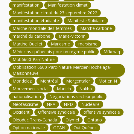
manifestation
Manifestation climat
Manifestation climat du 23 septembre 2022
manifestation étudiante
Manifeste Solidaire
Marche mondiale des femmes
Marché carbone
marché du carbone
Marie-Victorin
Martine Ouellet
Marxisme
marxisme
Médecins québécois pour un régime public
Mi'kmaq
Mob6600-ParcNature
Mobilisation 6600 Parc-Nature Mercier-Hochelaga-
Maisonneuve
Mondelez
Montréal
Morgentaler
Mot en N
Mouvement social
Munich
Nakba
nationalisation
Négociations secteur public
Néofascisme
NPA
NPD
Nucléaire
Occident
Offensive syndicale
offensive syndicale
Oléoduc Trans-Canada
Olymel
Ontario
Option nationale
OTAN
Oui-Québec