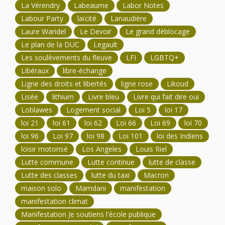
La Vérendry
Labeaume
Labor Notes
Labour Party
laïcité
Lanaudière
Laure Waridel
Le Devoir
Le grand déblocage
Le plan de la DUC
Legault
Les soulèvements du fleuve
LFI
LGBTQ+
Libéraux
libre-échange
Ligne des droits et libertés
ligne rose
Likoud
Lisée
lithium
Livre bleu
Livre qui fait dire oui
Loblawes
Logement social
Loi 5
loi 17
loi 21
loi 61
loi 62
Loi 66
Loi 69
loi 70
loi 96
Loi 97
loi 98
Loi 101
loi des Indiens
loisir motorisé
Los Angeles
Louis Riel
Lutte commune
Lutte continue
lutte de classe
Lutte des classes
lutte du taxi
Macron
maison solo
Mamdani
manifestation
manifestation climat
Manifestation Je soutiens l'école publique