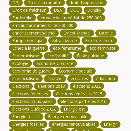
DPJ
Droit à la mobilité
droit d'expression
Droit de fraîcheur
DSA
DUC
Dunsky
Earthstrike
embauche immédiat de 250 000
embauche immédiat de 250 000
enrichissement salarial
Ernest Mandel
Estonie
Europe nordique
extractivisme
Extrême-droite
Échec à la guerre
éco-féminisme
éco-féministe
Écoféminisme
écofiscalité
École publique
écologie
Économie circulaire
économie de guerre
Économie sociale
écosocialisme
écotaxe
écotaxes
éducation
Élections
élections 2018
élections 2022
élections fédérales
élections fédérales 2015
élections municipales
élections partielles 2016
élections Québec 2022
Énergie est
Énergie fossile
Énergie renouvelable
Énergies fossiles
énergies renouvelables
Énergir