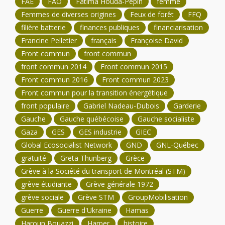
FAE
FAO
Fatima Houda-Pepin
femme
Femmes de diverses origines
Feux de forêt
FFQ
filière batterie
finances publiques
financiarisation
Francine Pelletier
français
Françoise David
Front commun
front commun
front commun 2014
Front commun 2015
Front commun 2016
Front commun 2023
Front commun pour la transition énergétique
front populaire
Gabriel Nadeau-Dubois
Garderie
Gauche
Gauche québécoise
Gauche socialiste
Gaza
GES
GES industrie
GIEC
Global Ecosocialist Network
GND
GNL-Québec
gratuité
Greta Thunberg
Grèce
Grève à la Société du transport de Montréal (STM)
grève étudiante
Grève générale 1972
grève sociale
Grève STM
GroupMobilisation
Guerre
Guerre d'Ukraine
Hamas
Haroun Bouazzi
Harper
histoire