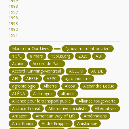
1999
1998
1997
1996
1993
1992
1991
March for Our Lives
"gouvernement ouvrier"
1.5°C
8 mars
15plus.org
2025
ABI
Acadie
Accord de Paris
Accord Kunming-Montréal
ACEUM
ACIDE
AEI
AFESH
AFPC
agro-industrie
agrobiologie
Alberta
Alcoa
Alexandre Leduc
ALÉNA
Allemagne
alliance
Alliance pour le transport public
Alliance rouge-verte
Alliance Transit
Alternative socialiste
Alternatives
Amazon
American Way of Life
Amérindiens
Amir Khadir
André Frappier
Anishinabe