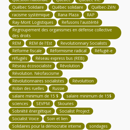
Québec Solidaire
Québec solidaire
Québec-ZéN
racisme systémique
Rana Plaza
RAP
Ray-Mont Logistiques
Refusons l'austérité
Regroupement des organismes en défense collective
des droits
REM
REM de l'Est
Revolutionnary Socialists
Réforme fiscale
Réformisme radical
Réfugié-e
réfugiés
Réseau express bus (REB)
Réseau écosocialiste
Révolution
Révolution. Néofascisme
Révolutionnaires socialistes
Révoluttion
Robin des ruelles
Russie
salaire minimum de 15 $
salaire minimum de 15$
sciences
SEVPM
Skouries
Sobriété énergétique
Socialist Project
Socialist Voice
Soin et lien
Solidaires pour la démocratie interne
sondages