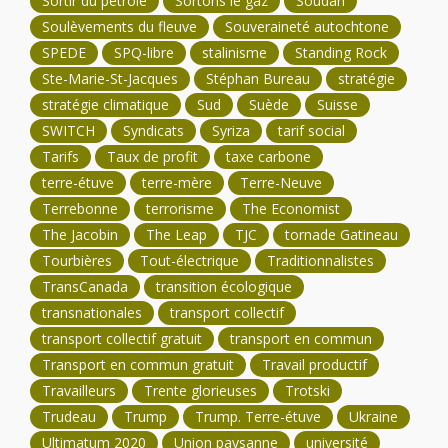
Sortir du pétrole
Sortons le gaz
Soudan
Soulèvements du fleuve
Souveraineté autochtone
SPEDE
SPQ-libre
stalinisme
Standing Rock
Ste-Marie-St-Jacques
Stéphan Bureau
stratégie
stratégie climatique
Sud
Suède
Suisse
SWITCH
Syndicats
Syriza
tarif social
Tarifs
Taux de profit
taxe carbone
terre-étuve
terre-mère
Terre-Neuve
Terrebonne
terrorisme
The Economist
The Jacobin
The Leap
TJC
tornade Gatineau
Tourbières
Tout-électrique
Traditionnalistes
TransCanada
transition écologique
transnationales
transport collectif
transport collectif gratuit
transport en commun
Transport en commun gratuit
Travail productif
Travailleurs
Trente glorieuses
Trotski
Trudeau
Trump
Trump. Terre-étuve
Ukraine
Ultimatum 2020
Union paysanne
université