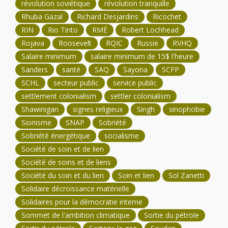
révolution soviétique
révolution tranquille
Rhuba Gazal
Richard Desjardins
Ricochet
RIN
Rio Tinto
RMÉ
Robert Lochhead
Rojava
Roosevelt
RQIC
Russie
RVHQ
Salaire minimum
salaire minimum de 15$ l'heure
Sanders
santé
SAQ
Sayona
SCFP
SCHL
secteur public
service public
settlement colonialism
settler colonialism
Shawinigan
signes religieux
Singh
sinophobie
Sionisme
SNAP
Sobriété
Sobriété énergétique
socialisme
Société de soin et de lien
Société de soins et de liens
Société du soin et du lien
Soin et lien
Sol Zanetti
Solidaire décroissance matérielle
Solidaires pour la démocratie interne
Sommet de l'ambition climatique
Sortie du pétrole