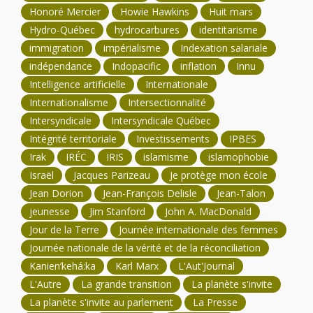
Honoré Mercier
Howie Hawkins
Huit mars
Hydro-Québec
hydrocarbures
identitarisme
immigration
impérialisme
Indexation salariale
indépendance
Indopacific
inflation
Innu
Intelligence artificielle
Internationale
Internationalisme
Intersectionnalité
Intersyndicale
Intersyndicale Québec
Intégrité territoriale
Investissements
IPBES
Irak
IRÉC
IRIS
islamisme
islamophobie
Israël
Jacques Parizeau
Je protège mon école
Jean Dorion
Jean-François Delisle
Jean-Talon
jeunesse
Jim Stanford
John A. MacDonald
Jour de la Terre
Journée internationale des femmes
Journée nationale de la vérité et de la réconciliation
Kanien’kehá:ka
Karl Marx
L'Aut'Journal
L'Autre
La grande transition
La planète s'invite
La planète s'invite au parlement
La Presse