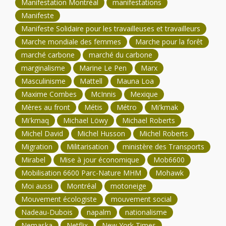
Manifestation Montréal
manifestations
Manifeste
Manifeste Solidaire pour les travailleuses et travailleurs
Marche mondiale des femmes
Marche pour la forêt
marché carbone
marché du carbone
marginalisme
Marine Le Pen
Marx
Masculinisme
Mattell
Mauna Loa
Maxime Combes
McInnis
Mexique
Mères au front
Métis
Métro
Mi'kmak
Mi'kmaq
Michael Löwy
Michael Roberts
Michel David
Michel Husson
Michel Roberts
Migration
Militarisation
ministère des Transports
Mirabel
Mise à jour économique
Mob6600
Mobilisation 6600 Parc-Nature MHM
Mohawk
Moi aussi
Montréal
motoneige
Mouvement écologiste
mouvement social
Nadeau-Dubois
napalm
nationalisme
Nemaska
Netflix
New York Times