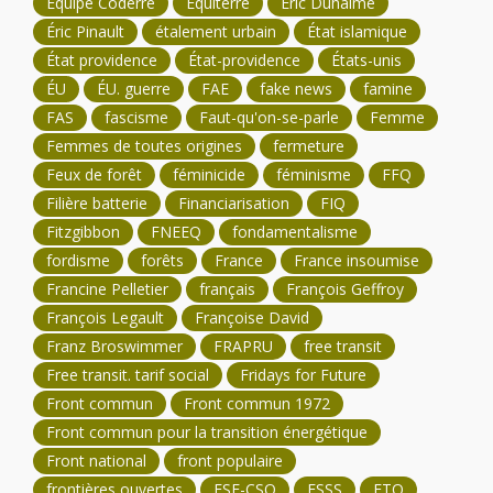
Équipe Coderre
Équiterre
Éric Duhaime
Éric Pinault
étalement urbain
État islamique
État providence
État-providence
États-unis
ÉU
ÉU. guerre
FAE
fake news
famine
FAS
fascisme
Faut-qu'on-se-parle
Femme
Femmes de toutes origines
fermeture
Feux de forêt
féminicide
féminisme
FFQ
Filière batterie
Financiarisation
FIQ
Fitzgibbon
FNEEQ
fondamentalisme
fordisme
forêts
France
France insoumise
Francine Pelletier
français
François Geffroy
François Legault
Françoise David
Franz Broswimmer
FRAPRU
free transit
Free transit. tarif social
Fridays for Future
Front commun
Front commun 1972
Front commun pour la transition énergétique
Front national
front populaire
frontières ouvertes
FSE-CSQ
FSSS
FTQ