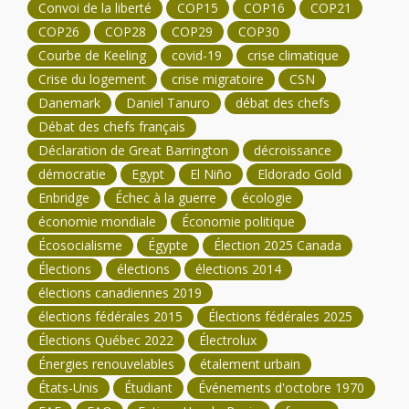
Convoi de la liberté
COP15
COP16
COP21
COP26
COP28
COP29
COP30
Courbe de Keeling
covid-19
crise climatique
Crise du logement
crise migratoire
CSN
Danemark
Daniel Tanuro
débat des chefs
Débat des chefs français
Déclaration de Great Barrington
décroissance
démocratie
Egypt
El Niño
Eldorado Gold
Enbridge
Échec à la guerre
écologie
économie mondiale
Économie politique
Écosocialisme
Égypte
Élection 2025 Canada
Élections
élections
élections 2014
élections canadiennes 2019
élections fédérales 2015
Élections fédérales 2025
Élections Québec 2022
Électrolux
Énergies renouvelables
étalement urbain
États-Unis
Étudiant
Événements d'octobre 1970