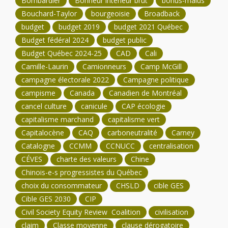
Bombardier
Bonheur intérieur brut
bonus-malus
Bouchard-Taylor
bourgeoisie
Broadback
budget
budget 2019
budget 2021 Québec
Budget fédéral 2024
budget public
Budget Québec 2024-25
CAD
Cali
Camille-Laurin
Camionneurs
Camp McGill
campagne électorale 2022
Campagne politique
campisme
Canada
Canadien de Montréal
cancel culture
canicule
CAP écologie
capitalisme marchand
capitalisme vert
Capitalocène
CAQ
carboneutralité
Carney
Catalogne
CCMM
CCNUCC
centralisation
CÉVES
charte des valeurs
Chine
Chinois-e-s progressistes du Québec
choix du consommateur
CHSLD
cible GES
Cible GES 2030
CIP
Civil Society Equity Review Coalition
civilisation
claim
Classe moyenne
clause dérogatoire