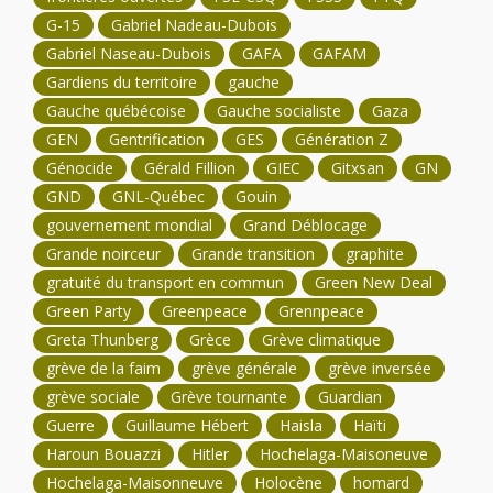
G-15
Gabriel Nadeau-Dubois
Gabriel Naseau-Dubois
GAFA
GAFAM
Gardiens du territoire
gauche
Gauche québécoise
Gauche socialiste
Gaza
GEN
Gentrification
GES
Génération Z
Génocide
Gérald Fillion
GIEC
Gitxsan
GN
GND
GNL-Québec
Gouin
gouvernement mondial
Grand Déblocage
Grande noirceur
Grande transition
graphite
gratuité du transport en commun
Green New Deal
Green Party
Greenpeace
Grennpeace
Greta Thunberg
Grèce
Grève climatique
grève de la faim
grève générale
grève inversée
grève sociale
Grève tournante
Guardian
Guerre
Guillaume Hébert
Haisla
Haïti
Haroun Bouazzi
Hitler
Hochelaga-Maisoneuve
Hochelaga-Maisonneuve
Holocène
homard