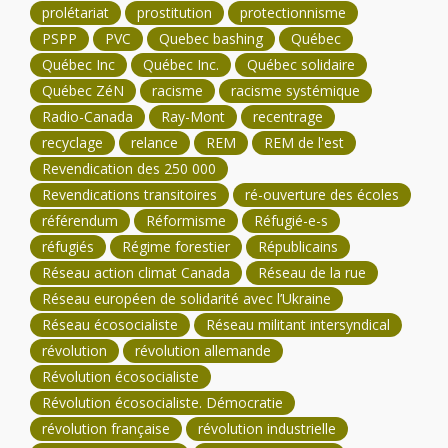
prolétariat
prostitution
protectionnisme
PSPP
PVC
Quebec bashing
Québec
Québec Inc
Québec Inc.
Québec solidaire
Québec ZéN
racisme
racisme systémique
Radio-Canada
Ray-Mont
recentrage
recyclage
relance
REM
REM de l'est
Revendication des 250 000
Revendications transitoires
ré-ouverture des écoles
référendum
Réformisme
Réfugié-e-s
réfugiés
Régime forestier
Républicains
Réseau action climat Canada
Réseau de la rue
Réseau européen de solidarité avec l’Ukraine
Réseau écosocialiste
Réseau militant intersyndical
révolution
révolution allemande
Révolution écosocialiste
Révolution écosocialiste. Démocratie
révolution française
révolution industrielle