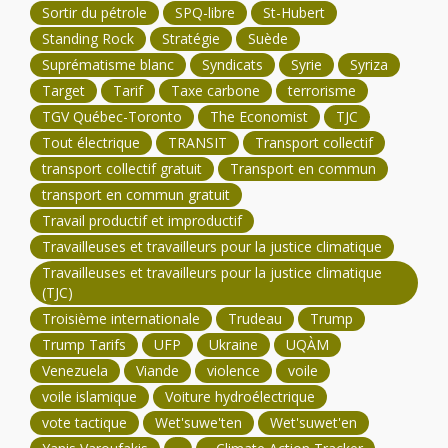
Sortir du pétrole
SPQ-libre
St-Hubert
Standing Rock
Stratégie
Suède
Suprématisme blanc
Syndicats
Syrie
Syriza
Target
Tarif
Taxe carbone
terrorisme
TGV Québec-Toronto
The Economist
TJC
Tout électrique
TRANSIT
Transport collectif
transport collectif gratuit
Transport en commun
transport en commun gratuit
Travail productif et improductif
Travailleuses et travailleurs pour la justice climatique
Travailleuses et travailleurs pour la justice climatique
(TJC)
Troisième internationale
Trudeau
Trump
Trump Tarifs
UFP
Ukraine
UQÀM
Venezuela
Viande
violence
voile
voile islamique
Voiture hydroélectrique
vote tactique
Wet'suwe'ten
Wet'suwet'en