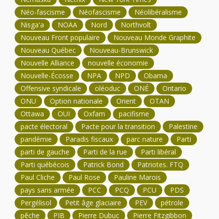
Néo-fascisme
Néofascisme
Néolibéralisme
Nisga'a
NOAA
Nord
Northvolt
Nouveau Front populaire
Nouveau Monde Graphite
Nouveau Québec
Nouveau-Brunswick
Nouvelle Alliance
nouvelle économie
Nouvelle-Écosse
NPA
NPD
Obama
Offensive syndicale
oléoduc
ONÉ
Ontario
ONU
Option nationale
Orient
OTAN
Ottawa
OUI
Oxfam
pacifisme
pacte électoral
Pacte pour la transition
Palestine
pandémie
Paradis fiscaux
parc nature
Parti
parti de gauche
Parti de la rue
Parti libéral
Parti québécois
Patrick Bond
Patriotes. FTQ
Paul Cliche
Paul Rose
Pauline Marois
pays sans armée
PCC
PCQ
PCU
PDS
Pergélisol
Petit âge glaciaire
PEV
pétrole
pêche
PIB
Pierre Dubuc
Pierre Fitzgibbon