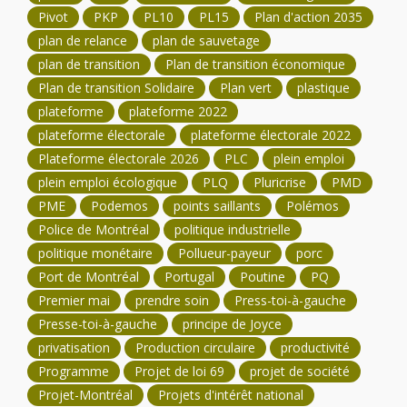
Pivot
PKP
PL10
PL15
Plan d'action 2035
plan de relance
plan de sauvetage
plan de transition
Plan de transition économique
Plan de transition Solidaire
Plan vert
plastique
plateforme
plateforme 2022
plateforme électorale
plateforme électorale 2022
Plateforme électorale 2026
PLC
plein emploi
plein emploi écologique
PLQ
Pluricrise
PMD
PME
Podemos
points saillants
Polémos
Police de Montréal
politique industrielle
politique monétaire
Pollueur-payeur
porc
Port de Montréal
Portugal
Poutine
PQ
Premier mai
prendre soin
Press-toi-à-gauche
Presse-toi-à-gauche
principe de Joyce
privatisation
Production circulaire
productivité
Programme
Projet de loi 69
projet de société
Projet-Montréal
Projets d'intérêt national