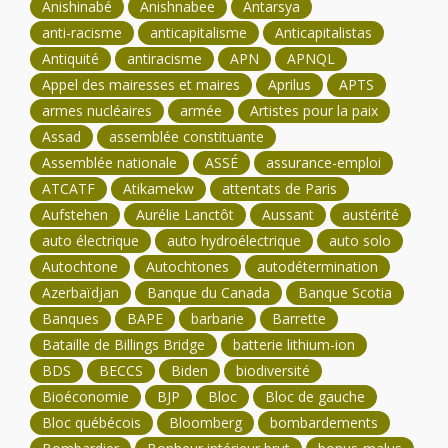
Anishinabé
Anishnabee
Antarsya
anti-racisme
anticapitalisme
Anticapitalistas
Antiquité
antiracisme
APN
APNQL
Appel des mairesses et maires
Aprilus
APTS
armes nucléaires
armée
Artistes pour la paix
Assad
assemblée constituante
Assemblée nationale
ASSÉ
assurance-emploi
ATCATF
Atikamekw
attentats de Paris
Aufstehen
Aurélie Lanctôt
Aussant
austérité
auto électrique
auto hydroélectrique
auto solo
Autochtone
Autochtones
autodétermination
Azerbaïdjan
Banque du Canada
Banque Scotia
Banques
BAPE
barbarie
Barrette
Bataille de Billings Bridge
batterie lithium-ion
BDS
BECCS
Biden
biodiversité
Bioéconomie
BJP
Bloc
Bloc de gauche
Bloc québécois
Bloomberg
bombardements