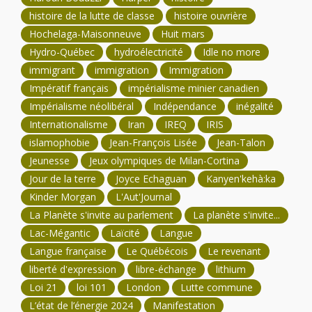
histoire de la lutte de classe
histoire ouvrière
Hochelaga-Maisonneuve
Huit mars
Hydro-Québec
hydroélectricité
Idle no more
immigrant
immigration
Immigration
Impératif français
impérialisme minier canadien
Impérialisme néolibéral
Indépendance
inégalité
Internationalisme
Iran
IREQ
IRIS
islamophobie
Jean-François Lisée
Jean-Talon
Jeunesse
Jeux olympiques de Milan-Cortina
Jour de la terre
Joyce Echaguan
Kanyen'kehà:ka
Kinder Morgan
L'Aut'Journal
La Planète s'invite au parlement
La planète s'invite...
Lac-Mégantic
Laïcité
Langue
Langue française
Le Québécois
Le revenant
liberté d'expression
libre-échange
lithium
Loi 21
loi 101
London
Lutte commune
L’état de l’énergie 2024
Manifestation