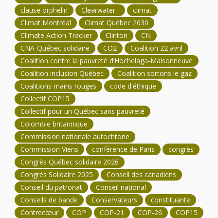
clause orphelin
Clearwater
climat
Climat Montréal
Climat Québec 2030
Climate Action Tracker
Clinton
CN
CNA-Québec solidaire
CO2
Coalition 22 avril
Coalition contre la pauvreté d’Hochelaga-Maisonneuve
Coalition inclusion Québec
Coalition sortons le gaz
Coalitions mains rouges
code d'éthique
Collectif COP15
Collectif pour un Québec sans pauvreté
Colombie britannique
Commission nationale autochtone
Commission Viens
conférence de Paris
congrès
Congrès Québec solidaire 2026
Congrès Solidaire 2025
Conseil des canadiens
Conseil du patronat
Conseil national
Conseils de bande
Conservateurs
constituante
Contrecœur
COP
COP-21
COP-26
COP15