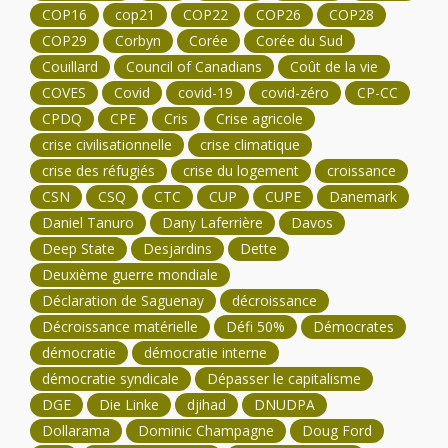
COP16
cop21
COP22
COP26
COP28
COP29
Corbyn
Corée
Corée du Sud
Couillard
Council of Canadians
Coût de la vie
COVES
Covid
covid-19
covid-zéro
CP-CC
CPDQ
CPE
Cris
Crise agricole
crise civilisationnelle
crise climatique
crise des réfugiés
crise du logement
croissance
CSN
CSQ
CTC
CUP
CUPE
Danemark
Daniel Tanuro
Dany Laferrière
Davos
Deep State
Desjardins
Dette
Deuxième guerre mondiale
Déclaration de Saguenay
décroissance
Décroissance matérielle
Défi 50%
Démocrates
démocratie
démocratie interne
démocratie syndicale
Dépasser le capitalisme
DGE
Die Linke
djihad
DNUDPA
Dollarama
Dominic Champagne
Doug Ford