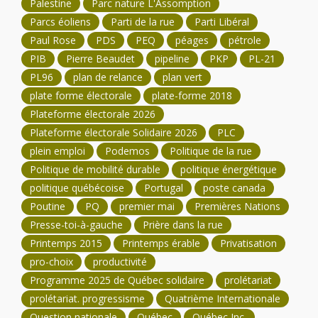
Palestine
Parc nature L'Assomption
Parcs éoliens
Parti de la rue
Parti Libéral
Paul Rose
PDS
PEQ
péages
pétrole
PIB
Pierre Beaudet
pipeline
PKP
PL-21
PL96
plan de relance
plan vert
plate forme électorale
plate-forme 2018
Plateforme électorale 2026
Plateforme électorale Solidaire 2026
PLC
plein emploi
Podemos
Politique de la rue
Politique de mobilité durable
politique énergétique
politique québécoise
Portugal
poste canada
Poutine
PQ
premier mai
Premières Nations
Presse-toi-à-gauche
Prière dans la rue
Printemps 2015
Printemps érable
Privatisation
pro-choix
productivité
Programme 2025 de Québec solidaire
prolétariat
prolétariat. progressisme
Quatrième Internationale
Question nationale
Québec
Québec Inc.