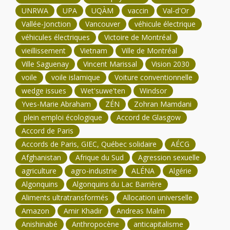
UNRWA
UPA
UQÀM
vaccin
Val-d'Or
Vallée-Jonction
Vancouver
véhicule électrique
véhicules électriques
Victoire de Montréal
vieillissement
Vietnam
Ville de Montréal
Ville Saguenay
Vincent Marissal
Vision 2030
voile
voile islamique
Voiture conventionnelle
wedge issues
Wet'suwe'ten
Windsor
Yves-Marie Abraham
ZÉN
Zohran Mamdani
plein emploi écologique
Accord de Glasgow
Accord de Paris
Accords de Paris, GIEC, Québec solidaire
AÉCG
Afghanistan
Afrique du Sud
Agression sexuelle
agriculture
agro-industrie
ALÉNA
Algérie
Algonquins
Algonquins du Lac Barrière
Aliments ultratransformés
Allocation universelle
Amazon
Amir Khadir
Andreas Malm
Anishinabé
Anthropocène
anticapitalisme