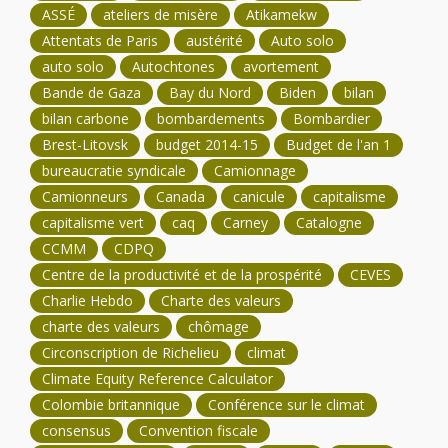
ASSÉ
ateliers de misère
Atikamekw
Attentats de Paris
austérité
Auto solo
auto solo
Autochtones
avortement
Bande de Gaza
Bay du Nord
Biden
bilan
bilan carbone
bombardements
Bombardier
Brest-Litovsk
budget 2014-15
Budget de l'an 1
bureaucratie syndicale
Camionnage
Camionneurs
Canada
canicule
capitalisme
capitalisme vert
caq
Carney
Catalogne
CCMM
CDPQ
Centre de la productivité et de la prospérité
CEVES
Charlie Hebdo
Charte des valeurs
charte des valeurs
chômage
Circonscription de Richelieu
climat
Climate Equity Reference Calculator
Colombie britannique
Conférence sur le climat
consensus
Convention fiscale