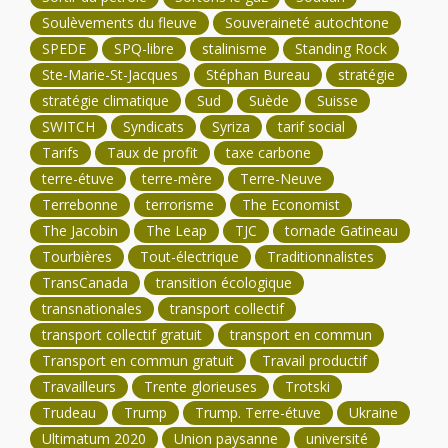
Soulèvements du fleuve
Souveraineté autochtone
SPEDE
SPQ-libre
stalinisme
Standing Rock
Ste-Marie-St-Jacques
Stéphan Bureau
stratégie
stratégie climatique
Sud
Suède
Suisse
SWITCH
Syndicats
Syriza
tarif social
Tarifs
Taux de profit
taxe carbone
terre-étuve
terre-mère
Terre-Neuve
Terrebonne
terrorisme
The Economist
The Jacobin
The Leap
TJC
tornade Gatineau
Tourbières
Tout-électrique
Traditionnalistes
TransCanada
transition écologique
transnationales
transport collectif
transport collectif gratuit
transport en commun
Transport en commun gratuit
Travail productif
Travailleurs
Trente glorieuses
Trotski
Trudeau
Trump
Trump. Terre-étuve
Ukraine
Ultimatum 2020
Union paysanne
université