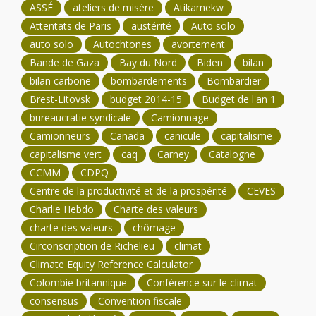
ASSÉ
ateliers de misère
Atikamekw
Attentats de Paris
austérité
Auto solo
auto solo
Autochtones
avortement
Bande de Gaza
Bay du Nord
Biden
bilan
bilan carbone
bombardements
Bombardier
Brest-Litovsk
budget 2014-15
Budget de l'an 1
bureaucratie syndicale
Camionnage
Camionneurs
Canada
canicule
capitalisme
capitalisme vert
caq
Carney
Catalogne
CCMM
CDPQ
Centre de la productivité et de la prospérité
CEVES
Charlie Hebdo
Charte des valeurs
charte des valeurs
chômage
Circonscription de Richelieu
climat
Climate Equity Reference Calculator
Colombie britannique
Conférence sur le climat
consensus
Convention fiscale