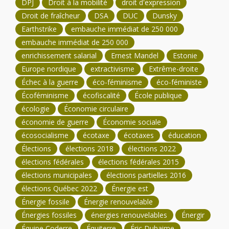
DPJ
Droit à la mobilité
droit d'expression
Droit de fraîcheur
DSA
DUC
Dunsky
Earthstrike
embauche immédiat de 250 000
embauche immédiat de 250 000
enrichissement salarial
Ernest Mandel
Estonie
Europe nordique
extractivisme
Extrême-droite
Échec à la guerre
éco-féminisme
éco-féministe
Écoféminisme
écofiscalité
École publique
écologie
Économie circulaire
économie de guerre
Économie sociale
écosocialisme
écotaxe
écotaxes
éducation
Élections
élections 2018
élections 2022
élections fédérales
élections fédérales 2015
élections municipales
élections partielles 2016
élections Québec 2022
Énergie est
Énergie fossile
Énergie renouvelable
Énergies fossiles
énergies renouvelables
Énergir
Équipe Coderre
Équiterre
Éric Duhaime