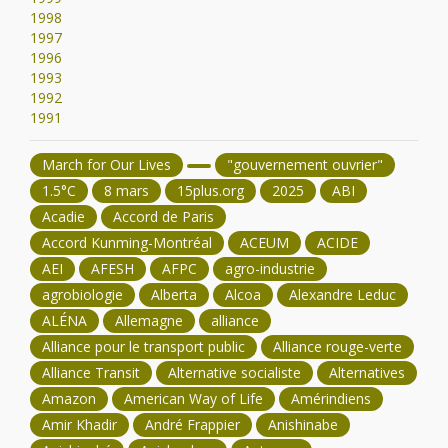
1998
1997
1996
1993
1992
1991
March for Our Lives
"gouvernement ouvrier"
1.5°C
8 mars
15plus.org
2025
ABI
Acadie
Accord de Paris
Accord Kunming-Montréal
ACEUM
ACIDE
AEI
AFESH
AFPC
agro-industrie
agrobiologie
Alberta
Alcoa
Alexandre Leduc
ALÉNA
Allemagne
alliance
Alliance pour le transport public
Alliance rouge-verte
Alliance Transit
Alternative socialiste
Alternatives
Amazon
American Way of Life
Amérindiens
Amir Khadir
André Frappier
Anishinabe