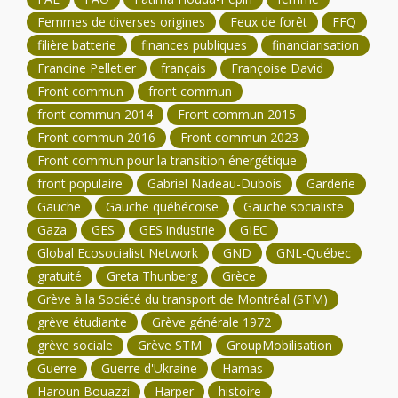
Femmes de diverses origines
Feux de forêt
FFQ
filière batterie
finances publiques
financiarisation
Francine Pelletier
français
Françoise David
Front commun
front commun
front commun 2014
Front commun 2015
Front commun 2016
Front commun 2023
Front commun pour la transition énergétique
front populaire
Gabriel Nadeau-Dubois
Garderie
Gauche
Gauche québécoise
Gauche socialiste
Gaza
GES
GES industrie
GIEC
Global Ecosocialist Network
GND
GNL-Québec
gratuité
Greta Thunberg
Grèce
Grève à la Société du transport de Montréal (STM)
grève étudiante
Grève générale 1972
grève sociale
Grève STM
GroupMobilisation
Guerre
Guerre d'Ukraine
Hamas
Haroun Bouazzi
Harper
histoire