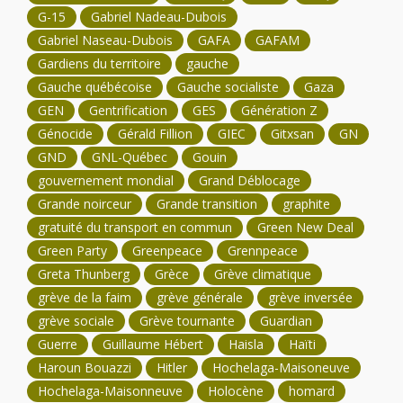
G-15
Gabriel Nadeau-Dubois
Gabriel Naseau-Dubois
GAFA
GAFAM
Gardiens du territoire
gauche
Gauche québécoise
Gauche socialiste
Gaza
GEN
Gentrification
GES
Génération Z
Génocide
Gérald Fillion
GIEC
Gitxsan
GN
GND
GNL-Québec
Gouin
gouvernement mondial
Grand Déblocage
Grande noirceur
Grande transition
graphite
gratuité du transport en commun
Green New Deal
Green Party
Greenpeace
Grennpeace
Greta Thunberg
Grèce
Grève climatique
grève de la faim
grève générale
grève inversée
grève sociale
Grève tournante
Guardian
Guerre
Guillaume Hébert
Haisla
Haïti
Haroun Bouazzi
Hitler
Hochelaga-Maisoneuve
Hochelaga-Maisonneuve
Holocène
homard