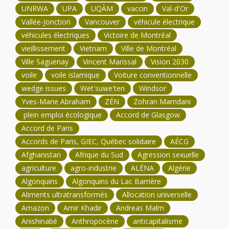
UNRWA
UPA
UQÀM
vaccin
Val-d'Or
Vallée-Jonction
Vancouver
véhicule électrique
véhicules électriques
Victoire de Montréal
vieillissement
Vietnam
Ville de Montréal
Ville Saguenay
Vincent Marissal
Vision 2030
voile
voile islamique
Voiture conventionnelle
wedge issues
Wet'suwe'ten
Windsor
Yves-Marie Abraham
ZÉN
Zohran Mamdani
plein emploi écologique
Accord de Glasgow
Accord de Paris
Accords de Paris, GIEC, Québec solidaire
AÉCG
Afghanistan
Afrique du Sud
Agression sexuelle
agriculture
agro-industrie
ALÉNA
Algérie
Algonquins
Algonquins du Lac Barrière
Aliments ultratransformés
Allocation universelle
Amazon
Amir Khadir
Andreas Malm
Anishinabé
Anthropocène
anticapitalisme