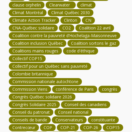
clause orphelin
Clearwater
climat
Climat Montréal
Climat Québec 2030
Climate Action Tracker
Clinton
CN
CNA-Québec solidaire
CO2
Coalition 22 avril
Coalition contre la pauvreté d’Hochelaga-Maisonneuve
Coalition inclusion Québec
Coalition sortons le gaz
Coalitions mains rouges
code d'éthique
Collectif COP15
Collectif pour un Québec sans pauvreté
Colombie britannique
Commission nationale autochtone
Commission Viens
conférence de Paris
congrès
Congrès Québec solidaire 2026
Congrès Solidaire 2025
Conseil des canadiens
Conseil du patronat
Conseil national
Conseils de bande
Conservateurs
constituante
Contrecœur
COP
COP-21
COP-26
COP15