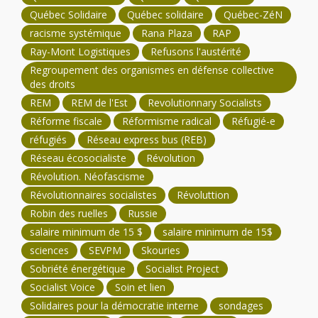
Québec Solidaire
Québec solidaire
Québec-ZéN
racisme systémique
Rana Plaza
RAP
Ray-Mont Logistiques
Refusons l'austérité
Regroupement des organismes en défense collective
des droits
REM
REM de l'Est
Revolutionnary Socialists
Réforme fiscale
Réformisme radical
Réfugié-e
réfugiés
Réseau express bus (REB)
Réseau écosocialiste
Révolution
Révolution. Néofascisme
Révolutionnaires socialistes
Révoluttion
Robin des ruelles
Russie
salaire minimum de 15 $
salaire minimum de 15$
sciences
SEVPM
Skouries
Sobriété énergétique
Socialist Project
Socialist Voice
Soin et lien
Solidaires pour la démocratie interne
sondages