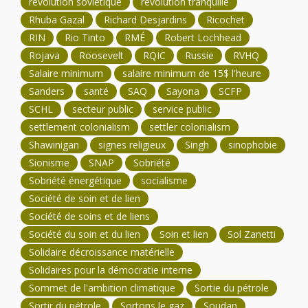
révolution soviétique
révolution tranquille
Rhuba Gazal
Richard Desjardins
Ricochet
RIN
Rio Tinto
RMÉ
Robert Lochhead
Rojava
Roosevelt
RQIC
Russie
RVHQ
Salaire minimum
salaire minimum de 15$ l'heure
Sanders
santé
SAQ
Sayona
SCFP
SCHL
secteur public
service public
settlement colonialism
settler colonialism
Shawinigan
signes religieux
Singh
sinophobie
Sionisme
SNAP
Sobriété
Sobriété énergétique
socialisme
Société de soin et de lien
Société de soins et de liens
Société du soin et du lien
Soin et lien
Sol Zanetti
Solidaire décroissance matérielle
Solidaires pour la démocratie interne
Sommet de l'ambition climatique
Sortie du pétrole
Sortir du pétrole
Sortons le gaz
Soudan