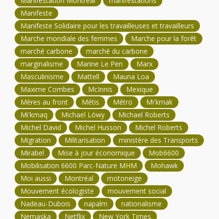
Manifestation Montréal
manifestations
Manifeste
Manifeste Solidaire pour les travailleuses et travailleurs
Marche mondiale des femmes
Marche pour la forêt
marché carbone
marché du carbone
marginalisme
Marine Le Pen
Marx
Masculinisme
Mattell
Mauna Loa
Maxime Combes
McInnis
Mexique
Mères au front
Métis
Métro
Mi'kmak
Mi'kmaq
Michael Löwy
Michael Roberts
Michel David
Michel Husson
Michel Roberts
Migration
Militarisation
ministère des Transports
Mirabel
Mise à jour économique
Mob6600
Mobilisation 6600 Parc-Nature MHM
Mohawk
Moi aussi
Montréal
motoneige
Mouvement écologiste
mouvement social
Nadeau-Dubois
napalm
nationalisme
Nemaska
Netflix
New York Times