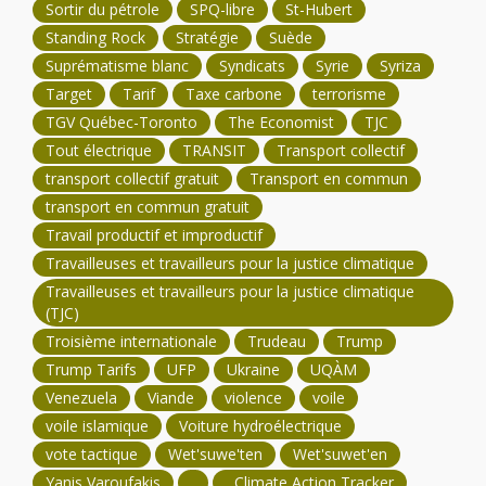
Sortir du pétrole
SPQ-libre
St-Hubert
Standing Rock
Stratégie
Suède
Suprématisme blanc
Syndicats
Syrie
Syriza
Target
Tarif
Taxe carbone
terrorisme
TGV Québec-Toronto
The Economist
TJC
Tout électrique
TRANSIT
Transport collectif
transport collectif gratuit
Transport en commun
transport en commun gratuit
Travail productif et improductif
Travailleuses et travailleurs pour la justice climatique
Travailleuses et travailleurs pour la justice climatique
(TJC)
Troisième internationale
Trudeau
Trump
Trump Tarifs
UFP
Ukraine
UQÀM
Venezuela
Viande
violence
voile
voile islamique
Voiture hydroélectrique
vote tactique
Wet'suwe'ten
Wet'suwet'en
Yanis Varoufakis
Climate Action Tracker