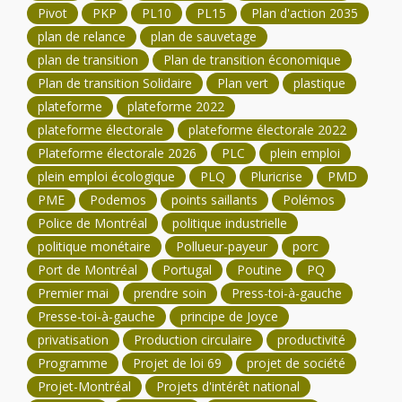
Pivot
PKP
PL10
PL15
Plan d'action 2035
plan de relance
plan de sauvetage
plan de transition
Plan de transition économique
Plan de transition Solidaire
Plan vert
plastique
plateforme
plateforme 2022
plateforme électorale
plateforme électorale 2022
Plateforme électorale 2026
PLC
plein emploi
plein emploi écologique
PLQ
Pluricrise
PMD
PME
Podemos
points saillants
Polémos
Police de Montréal
politique industrielle
politique monétaire
Pollueur-payeur
porc
Port de Montréal
Portugal
Poutine
PQ
Premier mai
prendre soin
Press-toi-à-gauche
Presse-toi-à-gauche
principe de Joyce
privatisation
Production circulaire
productivité
Programme
Projet de loi 69
projet de société
Projet-Montréal
Projets d'intérêt national