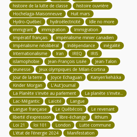
histoire de la lutte de classe
histoire ouvrière
Hochelaga-Maisonneuve
Huit mars
Hydro-Québec
hydroélectricité
Idle no more
immigrant
immigration
Immigration
Impératif français
impérialisme minier canadien
Impérialisme néolibéral
Indépendance
inégalité
Internationalisme
Iran
IREQ
IRIS
islamophobie
Jean-François Lisée
Jean-Talon
Jeunesse
Jeux olympiques de Milan-Cortina
Jour de la terre
Joyce Echaguan
Kanyen'kehà:ka
Kinder Morgan
L'Aut'Journal
La Planète s'invite au parlement
La planète s'invite...
Lac-Mégantic
Laïcité
Langue
Langue française
Le Québécois
Le revenant
liberté d'expression
libre-échange
lithium
Loi 21
loi 101
London
Lutte commune
L’état de l’énergie 2024
Manifestation