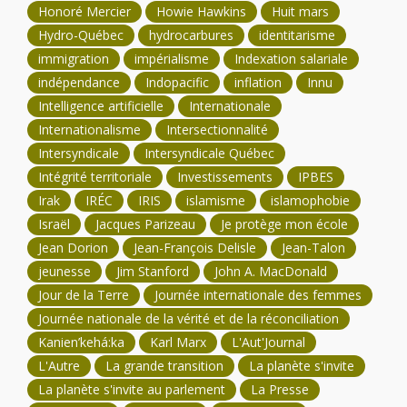
Honoré Mercier
Howie Hawkins
Huit mars
Hydro-Québec
hydrocarbures
identitarisme
immigration
impérialisme
Indexation salariale
indépendance
Indopacific
inflation
Innu
Intelligence artificielle
Internationale
Internationalisme
Intersectionnalité
Intersyndicale
Intersyndicale Québec
Intégrité territoriale
Investissements
IPBES
Irak
IRÉC
IRIS
islamisme
islamophobie
Israël
Jacques Parizeau
Je protège mon école
Jean Dorion
Jean-François Delisle
Jean-Talon
jeunesse
Jim Stanford
John A. MacDonald
Jour de la Terre
Journée internationale des femmes
Journée nationale de la vérité et de la réconciliation
Kanien’kehá:ka
Karl Marx
L'Aut'Journal
L'Autre
La grande transition
La planète s'invite
La planète s'invite au parlement
La Presse