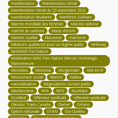
manifestation
Manifestation climat
Manifestation climat du 23 septembre 2022
manifestation étudiante
Manifeste Solidaire
Marche mondiale des femmes
Marché carbone
marché du carbone
Marie-Victorin
Martine Ouellet
Marxisme
marxisme
Médecins québécois pour un régime public
Mi'kmaq
Mob6600-ParcNature
Mobilisation 6600 Parc-Nature Mercier-Hochelaga-
Maisonneuve
Mondelez
Montréal
Morgentaler
Mot en N
Mouvement social
Munich
Nakba
nationalisation
Négociations secteur public
Néofascisme
NPA
NPD
Nucléaire
Occident
Offensive syndicale
offensive syndicale
Oléoduc Trans-Canada
Olymel
Ontario
Option nationale
OTAN
Oui-Québec