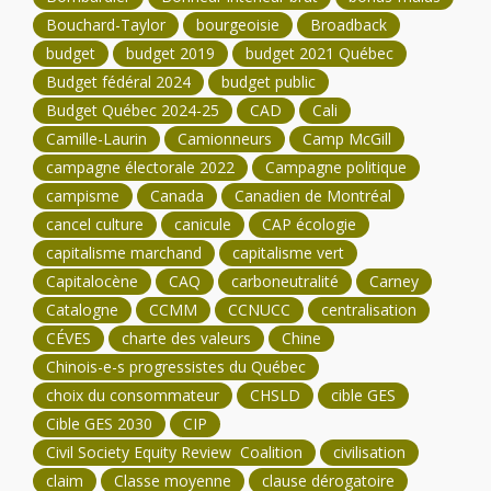
Bouchard-Taylor
bourgeoisie
Broadback
budget
budget 2019
budget 2021 Québec
Budget fédéral 2024
budget public
Budget Québec 2024-25
CAD
Cali
Camille-Laurin
Camionneurs
Camp McGill
campagne électorale 2022
Campagne politique
campisme
Canada
Canadien de Montréal
cancel culture
canicule
CAP écologie
capitalisme marchand
capitalisme vert
Capitalocène
CAQ
carboneutralité
Carney
Catalogne
CCMM
CCNUCC
centralisation
CÉVES
charte des valeurs
Chine
Chinois-e-s progressistes du Québec
choix du consommateur
CHSLD
cible GES
Cible GES 2030
CIP
Civil Society Equity Review Coalition
civilisation
claim
Classe moyenne
clause dérogatoire