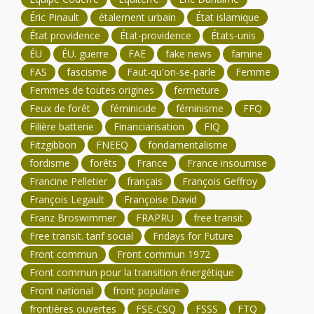
Éric Pinault
étalement urbain
État islamique
État providence
État-providence
États-unis
ÉU
ÉU. guerre
FAE
fake news
famine
FAS
fascisme
Faut-qu'on-se-parle
Femme
Femmes de toutes origines
fermeture
Feux de forêt
féminicide
féminisme
FFQ
Filière batterie
Financiarisation
FIQ
Fitzgibbon
FNEEQ
fondamentalisme
fordisme
forêts
France
France insoumise
Francine Pelletier
français
François Geffroy
François Legault
Françoise David
Franz Broswimmer
FRAPRU
free transit
Free transit. tarif social
Fridays for Future
Front commun
Front commun 1972
Front commun pour la transition énergétique
Front national
front populaire
frontières ouvertes
FSE-CSQ
FSSS
FTQ