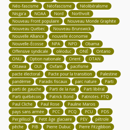
Néo-fascisme
Néofascisme
Néolibéralisme
Nisga'a
NOAA
Nord
Northvolt
Nouveau Front populaire
Nouveau Monde Graphite
Nouveau Québec
Nouveau-Brunswick
Nouvelle Alliance
nouvelle économie
Nouvelle-Écosse
NPA
NPD
Obama
Offensive syndicale
oléoduc
ONÉ
Ontario
ONU
Option nationale
Orient
OTAN
Ottawa
OUI
Oxfam
pacifisme
pacte électoral
Pacte pour la transition
Palestine
pandémie
Paradis fiscaux
parc nature
Parti
parti de gauche
Parti de la rue
Parti libéral
Parti québécois
Patrick Bond
Patriotes. FTQ
Paul Cliche
Paul Rose
Pauline Marois
pays sans armée
PCC
PCQ
PCU
PDS
Pergélisol
Petit âge glaciaire
PEV
pétrole
pêche
PIB
Pierre Dubuc
Pierre Fitzgibbon