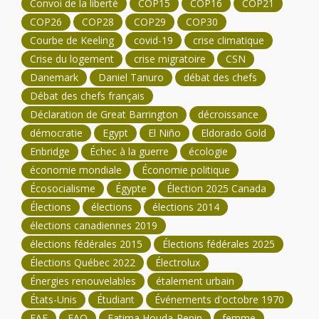
Convoi de la liberté
COP15
COP16
COP21
COP26
COP28
COP29
COP30
Courbe de Keeling
covid-19
crise climatique
Crise du logement
crise migratoire
CSN
Danemark
Daniel Tanuro
débat des chefs
Débat des chefs français
Déclaration de Great Barrington
décroissance
démocratie
Egypt
El Niño
Eldorado Gold
Enbridge
Échec à la guerre
écologie
économie mondiale
Économie politique
Écosocialisme
Égypte
Élection 2025 Canada
Élections
élections
élections 2014
élections canadiennes 2019
élections fédérales 2015
Élections fédérales 2025
Élections Québec 2022
Électrolux
Énergies renouvelables
étalement urbain
États-Unis
Étudiant
Événements d'octobre 1970
FAE
FAO
Fatima Houda-Pepin
femme