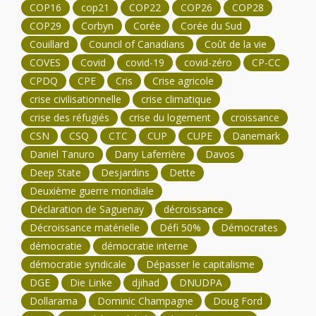
COP16
cop21
COP22
COP26
COP28
COP29
Corbyn
Corée
Corée du Sud
Couillard
Council of Canadians
Coût de la vie
COVES
Covid
covid-19
covid-zéro
CP-CC
CPDQ
CPE
Cris
Crise agricole
crise civilisationnelle
crise climatique
crise des réfugiés
crise du logement
croissance
CSN
CSQ
CTC
CUP
CUPE
Danemark
Daniel Tanuro
Dany Laferrière
Davos
Deep State
Desjardins
Dette
Deuxième guerre mondiale
Déclaration de Saguenay
décroissance
Décroissance matérielle
Défi 50%
Démocrates
démocratie
démocratie interne
démocratie syndicale
Dépasser le capitalisme
DGE
Die Linke
djihad
DNUDPA
Dollarama
Dominic Champagne
Doug Ford