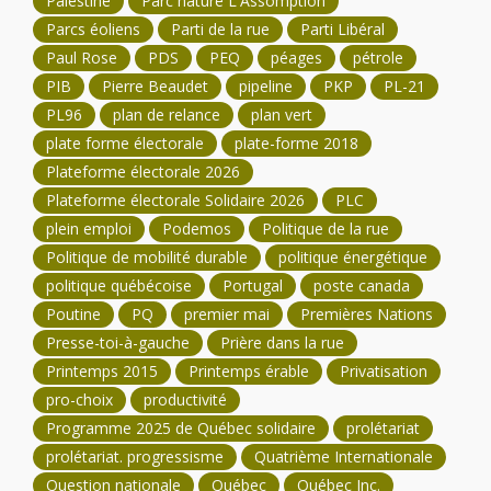
Palestine
Parc nature L'Assomption
Parcs éoliens
Parti de la rue
Parti Libéral
Paul Rose
PDS
PEQ
péages
pétrole
PIB
Pierre Beaudet
pipeline
PKP
PL-21
PL96
plan de relance
plan vert
plate forme électorale
plate-forme 2018
Plateforme électorale 2026
Plateforme électorale Solidaire 2026
PLC
plein emploi
Podemos
Politique de la rue
Politique de mobilité durable
politique énergétique
politique québécoise
Portugal
poste canada
Poutine
PQ
premier mai
Premières Nations
Presse-toi-à-gauche
Prière dans la rue
Printemps 2015
Printemps érable
Privatisation
pro-choix
productivité
Programme 2025 de Québec solidaire
prolétariat
prolétariat. progressisme
Quatrième Internationale
Question nationale
Québec
Québec Inc.