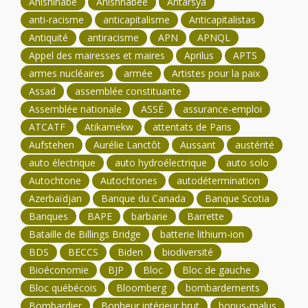
Anishinabé
Anishnabee
Antarsya
anti-racisme
anticapitalisme
Anticapitalistas
Antiquité
antiracisme
APN
APNQL
Appel des mairesses et maires
Aprilus
APTS
armes nucléaires
armée
Artistes pour la paix
Assad
assemblée constituante
Assemblée nationale
ASSÉ
assurance-emploi
ATCATF
Atikamekw
attentats de Paris
Aufstehen
Aurélie Lanctôt
Aussant
austérité
auto électrique
auto hydroélectrique
auto solo
Autochtone
Autochtones
autodétermination
Azerbaïdjan
Banque du Canada
Banque Scotia
Banques
BAPE
barbarie
Barrette
Bataille de Billings Bridge
batterie lithium-ion
BDS
BECCS
Biden
biodiversité
Bioéconomie
BJP
Bloc
Bloc de gauche
Bloc québécois
Bloomberg
bombardements
Bombardier
Bonheur intérieur brut
bonus-malus