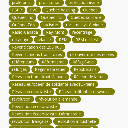
prolétariat
prostitution
protectionnisme
PSPP
PVC
Quebec bashing
Québec
Québec Inc
Québec Inc.
Québec solidaire
Québec ZéN
racisme
racisme systémique
Radio-Canada
Ray-Mont
recentrage
recyclage
relance
REM
REM de l'est
Revendication des 250 000
Revendications transitoires
ré-ouverture des écoles
référendum
Réformisme
Réfugié-e-s
réfugiés
Régime forestier
Républicains
Réseau action climat Canada
Réseau de la rue
Réseau européen de solidarité avec l’Ukraine
Réseau écosocialiste
Réseau militant intersyndical
révolution
révolution allemande
Révolution écosocialiste
Révolution écosocialiste. Démocratie
révolution française
révolution industrielle