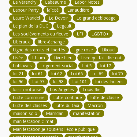
La Vérendry
Labeaume
Labor Notes
Labour Party
laïcité
Lanaudière
Laure Waridel
Le Devoir
Le grand déblocage
Le plan de la DUC
Legault
Les soulèvements du fleuve
LFI
LGBTQ+
Libéraux
libre-échange
Ligne des droits et libertés
ligne rose
Likoud
Lisée
lithium
Livre bleu
Livre qui fait dire oui
Loblawes
Logement social
Loi 5
loi 17
loi 21
loi 61
loi 62
Loi 66
Loi 69
loi 70
loi 96
Loi 97
loi 98
Loi 101
loi des Indiens
loisir motorisé
Los Angeles
Louis Riel
Lutte commune
Lutte continue
lutte de classe
Lutte des classes
lutte du taxi
Macron
maison solo
Mamdani
manifestation
manifestation climat
Manifestation Je soutiens l'école publique