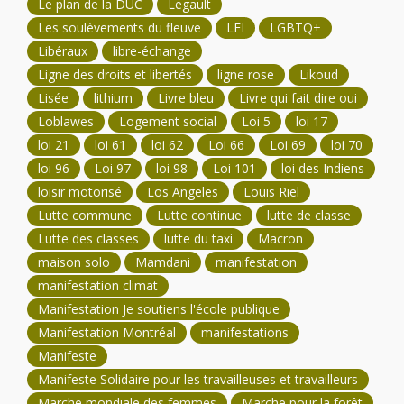
Le plan de la DUC
Legault
Les soulèvements du fleuve
LFI
LGBTQ+
Libéraux
libre-échange
Ligne des droits et libertés
ligne rose
Likoud
Lisée
lithium
Livre bleu
Livre qui fait dire oui
Loblawes
Logement social
Loi 5
loi 17
loi 21
loi 61
loi 62
Loi 66
Loi 69
loi 70
loi 96
Loi 97
loi 98
Loi 101
loi des Indiens
loisir motorisé
Los Angeles
Louis Riel
Lutte commune
Lutte continue
lutte de classe
Lutte des classes
lutte du taxi
Macron
maison solo
Mamdani
manifestation
manifestation climat
Manifestation Je soutiens l'école publique
Manifestation Montréal
manifestations
Manifeste
Manifeste Solidaire pour les travailleuses et travailleurs
Marche mondiale des femmes
Marche pour la forêt