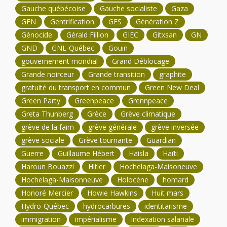
Gauche québécoise
Gauche socialiste
Gaza
GEN
Gentrification
GES
Génération Z
Génocide
Gérald Fillion
GIEC
Gitxsan
GN
GND
GNL-Québec
Gouin
gouvernement mondial
Grand Déblocage
Grande noirceur
Grande transition
graphite
gratuité du transport en commun
Green New Deal
Green Party
Greenpeace
Grennpeace
Greta Thunberg
Grèce
Grève climatique
grève de la faim
grève générale
grève inversée
grève sociale
Grève tournante
Guardian
Guerre
Guillaume Hébert
Haisla
Haïti
Haroun Bouazzi
Hitler
Hochelaga-Maisoneuve
Hochelaga-Maisonneuve
Holocène
homard
Honoré Mercier
Howie Hawkins
Huit mars
Hydro-Québec
hydrocarbures
identitarisme
immigration
impérialisme
Indexation salariale