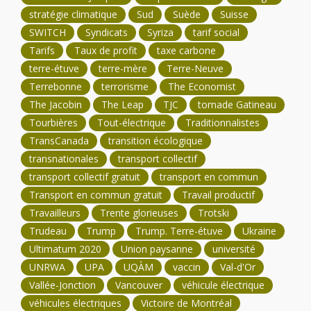
stratégie climatique
Sud
Suède
Suisse
SWITCH
Syndicats
Syriza
tarif social
Tarifs
Taux de profit
taxe carbone
terre-étuve
terre-mère
Terre-Neuve
Terrebonne
terrorisme
The Economist
The Jacobin
The Leap
TJC
tornade Gatineau
Tourbières
Tout-électrique
Traditionnalistes
TransCanada
transition écologique
transnationales
transport collectif
transport collectif gratuit
transport en commun
Transport en commun gratuit
Travail productif
Travailleurs
Trente glorieuses
Trotski
Trudeau
Trump
Trump. Terre-étuve
Ukraine
Ultimatum 2020
Union paysanne
université
UNRWA
UPA
UQÀM
vaccin
Val-d'Or
Vallée-Jonction
Vancouver
véhicule électrique
véhicules électriques
Victoire de Montréal