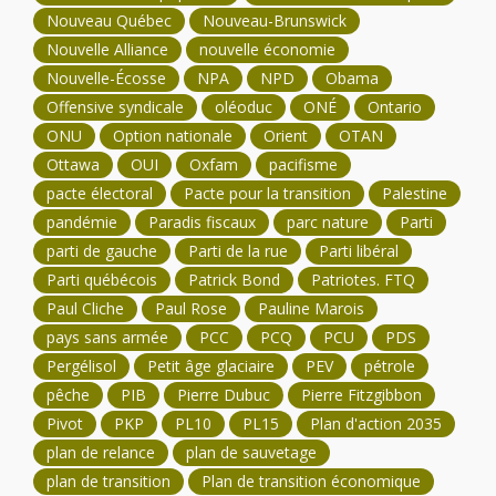
Nouveau Québec
Nouveau-Brunswick
Nouvelle Alliance
nouvelle économie
Nouvelle-Écosse
NPA
NPD
Obama
Offensive syndicale
oléoduc
ONÉ
Ontario
ONU
Option nationale
Orient
OTAN
Ottawa
OUI
Oxfam
pacifisme
pacte électoral
Pacte pour la transition
Palestine
pandémie
Paradis fiscaux
parc nature
Parti
parti de gauche
Parti de la rue
Parti libéral
Parti québécois
Patrick Bond
Patriotes. FTQ
Paul Cliche
Paul Rose
Pauline Marois
pays sans armée
PCC
PCQ
PCU
PDS
Pergélisol
Petit âge glaciaire
PEV
pétrole
pêche
PIB
Pierre Dubuc
Pierre Fitzgibbon
Pivot
PKP
PL10
PL15
Plan d'action 2035
plan de relance
plan de sauvetage
plan de transition
Plan de transition économique