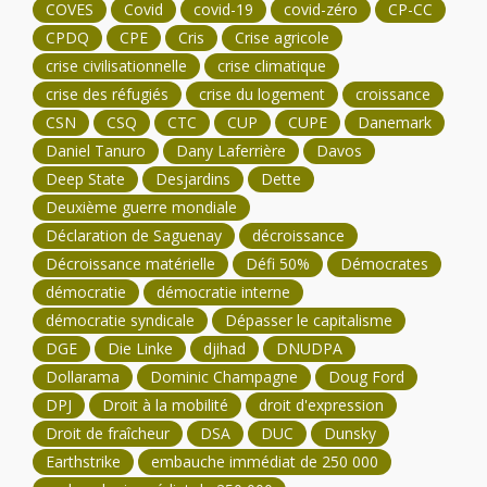
COVES
Covid
covid-19
covid-zéro
CP-CC
CPDQ
CPE
Cris
Crise agricole
crise civilisationnelle
crise climatique
crise des réfugiés
crise du logement
croissance
CSN
CSQ
CTC
CUP
CUPE
Danemark
Daniel Tanuro
Dany Laferrière
Davos
Deep State
Desjardins
Dette
Deuxième guerre mondiale
Déclaration de Saguenay
décroissance
Décroissance matérielle
Défi 50%
Démocrates
démocratie
démocratie interne
démocratie syndicale
Dépasser le capitalisme
DGE
Die Linke
djihad
DNUDPA
Dollarama
Dominic Champagne
Doug Ford
DPJ
Droit à la mobilité
droit d'expression
Droit de fraîcheur
DSA
DUC
Dunsky
Earthstrike
embauche immédiat de 250 000