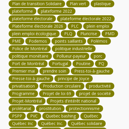
Plan de transition Solidaire
Plan vert
plastique
plateforme
plateforme 2022
plateforme électorale
plateforme électorale 2022
Plateforme électorale 2026
PLC
plein emploi
plein emploi écologique
PLQ
Pluricrise
PMD
PME
Podemos
points saillants
Polémos
Police de Montréal
politique industrielle
politique monétaire
Pollueur-payeur
porc
Port de Montréal
Portugal
Poutine
PQ
Premier mai
prendre soin
Press-toi-à-gauche
Presse-toi-à-gauche
principe de Joyce
privatisation
Production circulaire
productivité
Programme
Projet de loi 69
projet de société
Projet-Montréal
Projets d'intérêt national
prolétariat
prostitution
protectionnisme
PSPP
PVC
Quebec bashing
Québec
Québec Inc
Québec Inc.
Québec solidaire