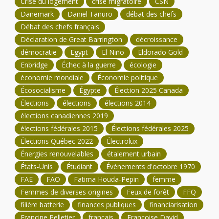
Crise du logement
crise migratoire
CSN
Danemark
Daniel Tanuro
débat des chefs
Débat des chefs français
Déclaration de Great Barrington
décroissance
démocratie
Egypt
El Niño
Eldorado Gold
Enbridge
Échec à la guerre
écologie
économie mondiale
Économie politique
Écosocialisme
Égypte
Élection 2025 Canada
Élections
élections
élections 2014
élections canadiennes 2019
élections fédérales 2015
Élections fédérales 2025
Élections Québec 2022
Électrolux
Énergies renouvelables
étalement urbain
États-Unis
Étudiant
Événements d'octobre 1970
FAE
FAO
Fatima Houda-Pepin
femme
Femmes de diverses origines
Feux de forêt
FFQ
filière batterie
finances publiques
financiarisation
Francine Pelletier
français
Françoise David