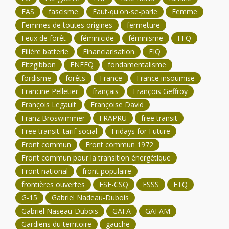
FAS
fascisme
Faut-qu'on-se-parle
Femme
Femmes de toutes origines
fermeture
Feux de forêt
féminicide
féminisme
FFQ
Filière batterie
Financiarisation
FIQ
Fitzgibbon
FNEEQ
fondamentalisme
fordisme
forêts
France
France insoumise
Francine Pelletier
français
François Geffroy
François Legault
Françoise David
Franz Broswimmer
FRAPRU
free transit
Free transit. tarif social
Fridays for Future
Front commun
Front commun 1972
Front commun pour la transition énergétique
Front national
front populaire
frontières ouvertes
FSE-CSQ
FSSS
FTQ
G-15
Gabriel Nadeau-Dubois
Gabriel Naseau-Dubois
GAFA
GAFAM
Gardiens du territoire
gauche