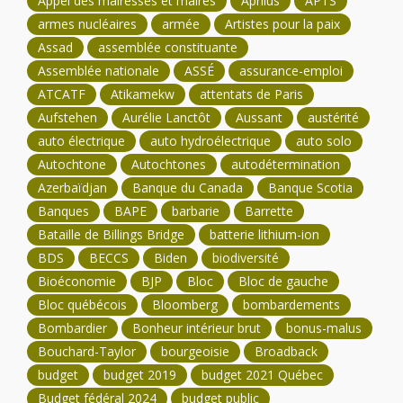
Appel des mairesses et maires
Aprilus
APTS
armes nucléaires
armée
Artistes pour la paix
Assad
assemblée constituante
Assemblée nationale
ASSÉ
assurance-emploi
ATCATF
Atikamekw
attentats de Paris
Aufstehen
Aurélie Lanctôt
Aussant
austérité
auto électrique
auto hydroélectrique
auto solo
Autochtone
Autochtones
autodétermination
Azerbaïdjan
Banque du Canada
Banque Scotia
Banques
BAPE
barbarie
Barrette
Bataille de Billings Bridge
batterie lithium-ion
BDS
BECCS
Biden
biodiversité
Bioéconomie
BJP
Bloc
Bloc de gauche
Bloc québécois
Bloomberg
bombardements
Bombardier
Bonheur intérieur brut
bonus-malus
Bouchard-Taylor
bourgeoisie
Broadback
budget
budget 2019
budget 2021 Québec
Budget fédéral 2024
budget public