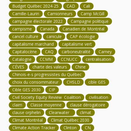
Budget Québec 2024-25
CAD
Cali
Camille-Laurin
Camionneurs
Camp McGill
campagne électorale 2022
Campagne politique
campisme
Canada
Canadien de Montréal
cancel culture
canicule
CAP écologie
capitalisme marchand
capitalisme vert
Capitalocène
CAQ
carboneutralité
Carney
Catalogne
CCMM
CCNUCC
centralisation
CÉVES
charte des valeurs
Chine
Chinois-e-s progressistes du Québec
choix du consommateur
CHSLD
cible GES
Cible GES 2030
CIP
Civil Society Equity Review Coalition
civilisation
claim
Classe moyenne
clause dérogatoire
clause orphelin
Clearwater
climat
Climat Montréal
Climat Québec 2030
Climate Action Tracker
Clinton
CN