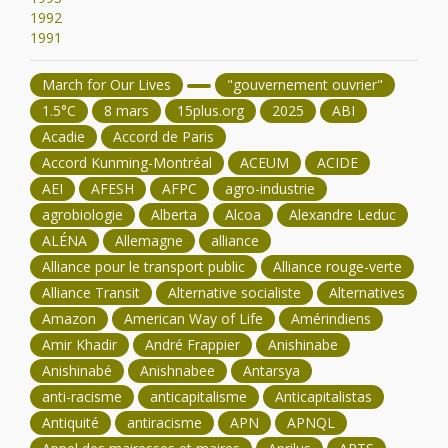
1992
1991
March for Our Lives
"gouvernement ouvrier"
1.5°C
8 mars
15plus.org
2025
ABI
Acadie
Accord de Paris
Accord Kunming-Montréal
ACEUM
ACIDE
AEI
AFESH
AFPC
agro-industrie
agrobiologie
Alberta
Alcoa
Alexandre Leduc
ALÉNA
Allemagne
alliance
Alliance pour le transport public
Alliance rouge-verte
Alliance Transit
Alternative socialiste
Alternatives
Amazon
American Way of Life
Amérindiens
Amir Khadir
André Frappier
Anishinabe
Anishinabé
Anishnabee
Antarsya
anti-racisme
anticapitalisme
Anticapitalistas
Antiquité
antiracisme
APN
APNQL