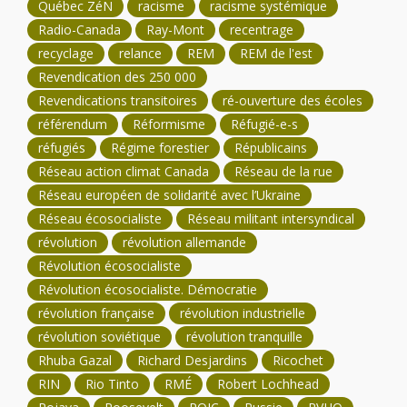
Québec ZéN
racisme
racisme systémique
Radio-Canada
Ray-Mont
recentrage
recyclage
relance
REM
REM de l'est
Revendication des 250 000
Revendications transitoires
ré-ouverture des écoles
référendum
Réformisme
Réfugié-e-s
réfugiés
Régime forestier
Républicains
Réseau action climat Canada
Réseau de la rue
Réseau européen de solidarité avec l’Ukraine
Réseau écosocialiste
Réseau militant intersyndical
révolution
révolution allemande
Révolution écosocialiste
Révolution écosocialiste. Démocratie
révolution française
révolution industrielle
révolution soviétique
révolution tranquille
Rhuba Gazal
Richard Desjardins
Ricochet
RIN
Rio Tinto
RMÉ
Robert Lochhead