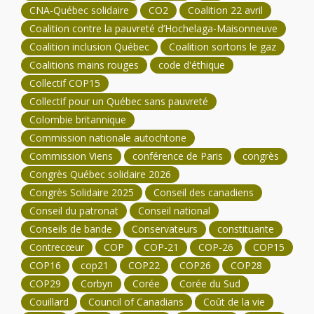
CNA-Québec solidaire
CO2
Coalition 22 avril
Coalition contre la pauvreté d’Hochelaga-Maisonneuve
Coalition inclusion Québec
Coalition sortons le gaz
Coalitions mains rouges
code d'éthique
Collectif COP15
Collectif pour un Québec sans pauvreté
Colombie britannique
Commission nationale autochtone
Commission Viens
conférence de Paris
congrès
Congrès Québec solidaire 2026
Congrès Solidaire 2025
Conseil des canadiens
Conseil du patronat
Conseil national
Conseils de bande
Conservateurs
constituante
Contrecœur
COP
COP-21
COP-26
COP15
COP16
cop21
COP22
COP26
COP28
COP29
Corbyn
Corée
Corée du Sud
Couillard
Council of Canadians
Coût de la vie