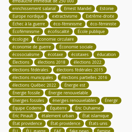
embauche immédiat de 250 000
enrichissement salarial
Ernest Mandel
Estonie
Europe nordique
extractivisme
Extrême-droite
Échec à la guerre
éco-féminisme
éco-féministe
Écoféminisme
écofiscalité
École publique
écologie
Économie circulaire
économie de guerre
Économie sociale
écosocialisme
écotaxe
écotaxes
éducation
Élections
élections 2018
élections 2022
élections fédérales
élections fédérales 2015
élections municipales
élections partielles 2016
élections Québec 2022
Énergie est
Énergie fossile
Énergie renouvelable
Énergies fossiles
énergies renouvelables
Énergir
Équipe Coderre
Équiterre
Éric Duhaime
Éric Pinault
étalement urbain
État islamique
État providence
État-providence
États-unis
ÉU
ÉU. guerre
FAE
fake news
famine