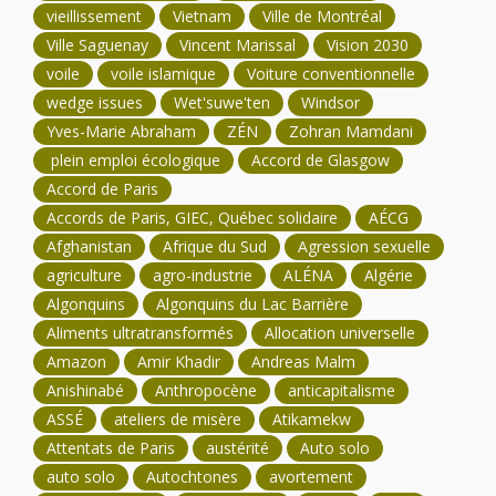
vieillissement
Vietnam
Ville de Montréal
Ville Saguenay
Vincent Marissal
Vision 2030
voile
voile islamique
Voiture conventionnelle
wedge issues
Wet'suwe'ten
Windsor
Yves-Marie Abraham
ZÉN
Zohran Mamdani
plein emploi écologique
Accord de Glasgow
Accord de Paris
Accords de Paris, GIEC, Québec solidaire
AÉCG
Afghanistan
Afrique du Sud
Agression sexuelle
agriculture
agro-industrie
ALÉNA
Algérie
Algonquins
Algonquins du Lac Barrière
Aliments ultratransformés
Allocation universelle
Amazon
Amir Khadir
Andreas Malm
Anishinabé
Anthropocène
anticapitalisme
ASSÉ
ateliers de misère
Atikamekw
Attentats de Paris
austérité
Auto solo
auto solo
Autochtones
avortement