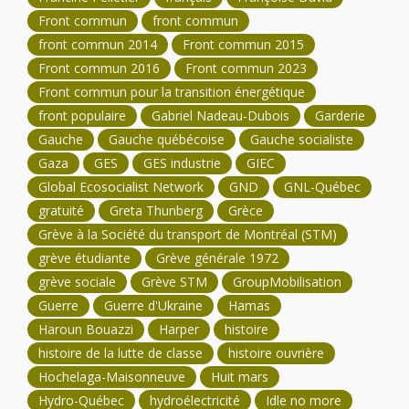
Front commun
front commun
front commun 2014
Front commun 2015
Front commun 2016
Front commun 2023
Front commun pour la transition énergétique
front populaire
Gabriel Nadeau-Dubois
Garderie
Gauche
Gauche québécoise
Gauche socialiste
Gaza
GES
GES industrie
GIEC
Global Ecosocialist Network
GND
GNL-Québec
gratuité
Greta Thunberg
Grèce
Grève à la Société du transport de Montréal (STM)
grève étudiante
Grève générale 1972
grève sociale
Grève STM
GroupMobilisation
Guerre
Guerre d'Ukraine
Hamas
Haroun Bouazzi
Harper
histoire
histoire de la lutte de classe
histoire ouvrière
Hochelaga-Maisonneuve
Huit mars
Hydro-Québec
hydroélectricité
Idle no more