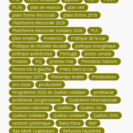
PL96
plan de relance
plan vert
plate forme électorale
plate-forme 2018
Plateforme électorale 2026
Plateforme électorale Solidaire 2026
PLC
plein emploi
Podemos
Politique de la rue
Politique de mobilité durable
politique énergétique
politique québécoise
Portugal
poste canada
Poutine
PQ
premier mai
Premières Nations
Presse-toi-à-gauche
Prière dans la rue
Printemps 2015
Printemps érable
Privatisation
pro-choix
productivité
Programme 2025 de Québec solidaire
prolétariat
prolétariat. progressisme
Quatrième Internationale
Question nationale
Québec
Québec Inc.
Québec Solidaire
Québec solidaire
Québec-ZéN
racisme systémique
Rana Plaza
RAP
Ray-Mont Logistiques
Refusons l'austérité