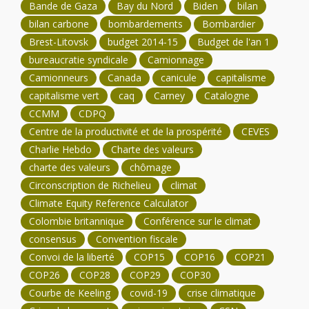
Bande de Gaza
Bay du Nord
Biden
bilan
bilan carbone
bombardements
Bombardier
Brest-Litovsk
budget 2014-15
Budget de l'an 1
bureaucratie syndicale
Camionnage
Camionneurs
Canada
canicule
capitalisme
capitalisme vert
caq
Carney
Catalogne
CCMM
CDPQ
Centre de la productivité et de la prospérité
CEVES
Charlie Hebdo
Charte des valeurs
charte des valeurs
chômage
Circonscription de Richelieu
climat
Climate Equity Reference Calculator
Colombie britannique
Conférence sur le climat
consensus
Convention fiscale
Convoi de la liberté
COP15
COP16
COP21
COP26
COP28
COP29
COP30
Courbe de Keeling
covid-19
crise climatique