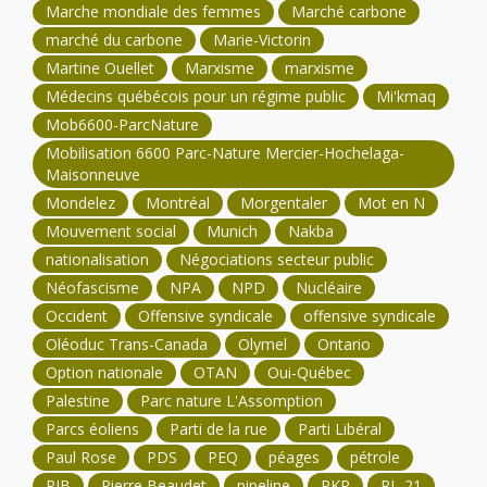
Marche mondiale des femmes
Marché carbone
marché du carbone
Marie-Victorin
Martine Ouellet
Marxisme
marxisme
Médecins québécois pour un régime public
Mi'kmaq
Mob6600-ParcNature
Mobilisation 6600 Parc-Nature Mercier-Hochelaga-
Maisonneuve
Mondelez
Montréal
Morgentaler
Mot en N
Mouvement social
Munich
Nakba
nationalisation
Négociations secteur public
Néofascisme
NPA
NPD
Nucléaire
Occident
Offensive syndicale
offensive syndicale
Oléoduc Trans-Canada
Olymel
Ontario
Option nationale
OTAN
Oui-Québec
Palestine
Parc nature L'Assomption
Parcs éoliens
Parti de la rue
Parti Libéral
Paul Rose
PDS
PEQ
péages
pétrole
PIB
Pierre Beaudet
pipeline
PKP
PL-21