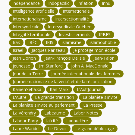
indépendance
Indopacific
inflation
Innu
Intelligence artificielle
Internationale
Internationalisme
Intersectionnalité
Intersyndicale
Intersyndicale Québec
Intégrité territoriale
Investissements
IPBES
Irak
IRÉC
IRIS
islamisme
islamophobie
Israël
Jacques Parizeau
Je protège mon école
Jean Dorion
Jean-François Delisle
Jean-Talon
jeunesse
Jim Stanford
John A. MacDonald
Jour de la Terre
Journée internationale des femmes
Journée nationale de la vérité et de la réconciliation
Kanien’kehá:ka
Karl Marx
L'Aut'Journal
L'Autre
La grande transition
La planète s'invite
La planète s'invite au parlement
La Presse
La Vérendry
Labeaume
Labor Notes
Labour Party
laïcité
Lanaudière
Laure Waridel
Le Devoir
Le grand déblocage