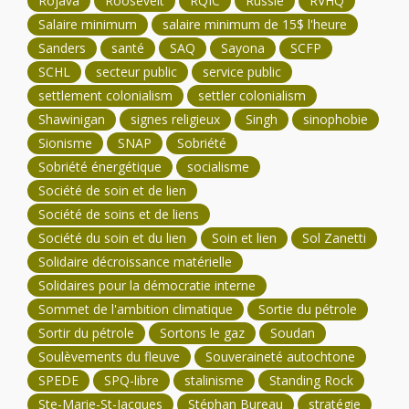
Rojava
Roosevelt
RQIC
Russie
RVHQ
Salaire minimum
salaire minimum de 15$ l'heure
Sanders
santé
SAQ
Sayona
SCFP
SCHL
secteur public
service public
settlement colonialism
settler colonialism
Shawinigan
signes religieux
Singh
sinophobie
Sionisme
SNAP
Sobriété
Sobriété énergétique
socialisme
Société de soin et de lien
Société de soins et de liens
Société du soin et du lien
Soin et lien
Sol Zanetti
Solidaire décroissance matérielle
Solidaires pour la démocratie interne
Sommet de l'ambition climatique
Sortie du pétrole
Sortir du pétrole
Sortons le gaz
Soudan
Soulèvements du fleuve
Souveraineté autochtone
SPEDE
SPQ-libre
stalinisme
Standing Rock
Ste-Marie-St-Jacques
Stéphan Bureau
stratégie