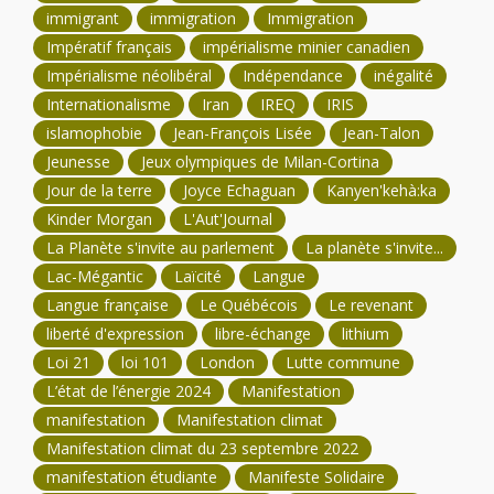
immigrant
immigration
Immigration
Impératif français
impérialisme minier canadien
Impérialisme néolibéral
Indépendance
inégalité
Internationalisme
Iran
IREQ
IRIS
islamophobie
Jean-François Lisée
Jean-Talon
Jeunesse
Jeux olympiques de Milan-Cortina
Jour de la terre
Joyce Echaguan
Kanyen'kehà:ka
Kinder Morgan
L'Aut'Journal
La Planète s'invite au parlement
La planète s'invite...
Lac-Mégantic
Laïcité
Langue
Langue française
Le Québécois
Le revenant
liberté d'expression
libre-échange
lithium
Loi 21
loi 101
London
Lutte commune
L’état de l’énergie 2024
Manifestation
manifestation
Manifestation climat
Manifestation climat du 23 septembre 2022
manifestation étudiante
Manifeste Solidaire