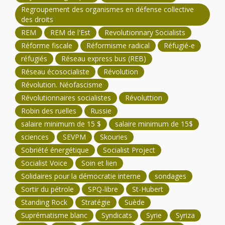
Regroupement des organismes en défense collective
des droits
REM
REM de l'Est
Revolutionnary Socialists
Réforme fiscale
Réformisme radical
Réfugié-e
réfugiés
Réseau express bus (REB)
Réseau écosocialiste
Révolution
Révolution. Néofascisme
Révolutionnaires socialistes
Révoluttion
Robin des ruelles
Russie
salaire minimum de 15 $
salaire minimum de 15$
sciences
SEVPM
Skouries
Sobriété énergétique
Socialist Project
Socialist Voice
Soin et lien
Solidaires pour la démocratie interne
sondages
Sortir du pétrole
SPQ-libre
St-Hubert
Standing Rock
Stratégie
Suède
Suprématisme blanc
Syndicats
Syrie
Syriza