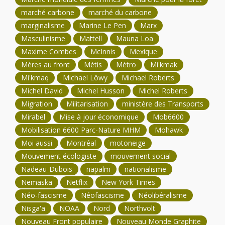
marché carbone
marché du carbone
marginalisme
Marine Le Pen
Marx
Masculinisme
Mattell
Mauna Loa
Maxime Combes
McInnis
Mexique
Mères au front
Métis
Métro
Mi'kmak
Mi'kmaq
Michael Löwy
Michael Roberts
Michel David
Michel Husson
Michel Roberts
Migration
Militarisation
ministère des Transports
Mirabel
Mise à jour économique
Mob6600
Mobilisation 6600 Parc-Nature MHM
Mohawk
Moi aussi
Montréal
motoneige
Mouvement écologiste
mouvement social
Nadeau-Dubois
napalm
nationalisme
Nemaska
Netflix
New York Times
Néo-fascisme
Néofascisme
Néolibéralisme
Nisga'a
NOAA
Nord
Northvolt
Nouveau Front populaire
Nouveau Monde Graphite