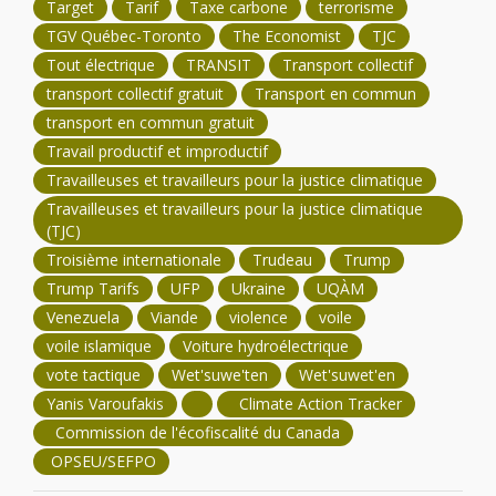
Target
Tarif
Taxe carbone
terrorisme
TGV Québec-Toronto
The Economist
TJC
Tout électrique
TRANSIT
Transport collectif
transport collectif gratuit
Transport en commun
transport en commun gratuit
Travail productif et improductif
Travailleuses et travailleurs pour la justice climatique
Travailleuses et travailleurs pour la justice climatique
(TJC)
Troisième internationale
Trudeau
Trump
Trump Tarifs
UFP
Ukraine
UQÀM
Venezuela
Viande
violence
voile
voile islamique
Voiture hydroélectrique
vote tactique
Wet'suwe'ten
Wet'suwet'en
Yanis Varoufakis
Climate Action Tracker
Commission de l'écofiscalité du Canada
OPSEU/SEFPO