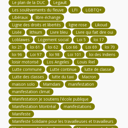
Le plan de la DUC
Legault
Les soulèvements du fleuve
LFI
LGBTQ+
Libéraux
libre-échange
Ligne des droits et libertés
ligne rose
Likoud
Lisée
lithium
Livre bleu
Livre qui fait dire oui
Loblawes
Logement social
Loi 5
loi 17
loi 21
loi 61
loi 62
Loi 66
Loi 69
loi 70
loi 96
Loi 97
loi 98
Loi 101
loi des Indiens
loisir motorisé
Los Angeles
Louis Riel
Lutte commune
Lutte continue
lutte de classe
Lutte des classes
lutte du taxi
Macron
maison solo
Mamdani
manifestation
manifestation climat
Manifestation Je soutiens l'école publique
Manifestation Montréal
manifestations
Manifeste
Manifeste Solidaire pour les travailleuses et travailleurs