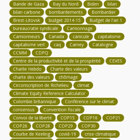
Bande de Gaza
Bay du Nord
Biden
bilan
bilan carbone
bombardements
Bombardier
Brest-Litovsk
budget 2014-15
Budget de l'an 1
bureaucratie syndicale
Camionnage
Camionneurs
Canada
canicule
capitalisme
capitalisme vert
caq
Carney
Catalogne
CCMM
CDPQ
Centre de la productivité et de la prospérité
CEVES
Charlie Hebdo
Charte des valeurs
charte des valeurs
chômage
Circonscription de Richelieu
climat
Climate Equity Reference Calculator
Colombie britannique
Conférence sur le climat
consensus
Convention fiscale
Convoi de la liberté
COP15
COP16
COP21
COP26
COP28
COP29
COP30
Courbe de Keeling
covid-19
crise climatique