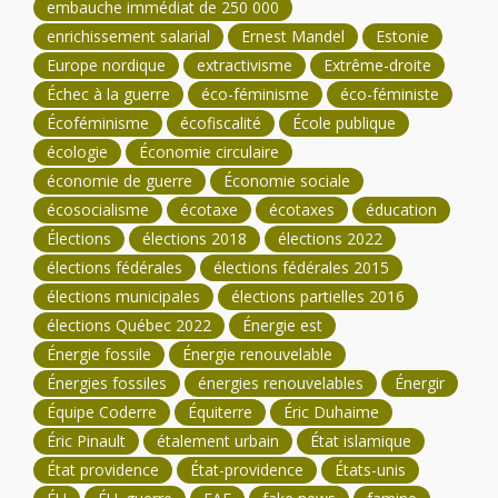
embauche immédiat de 250 000
enrichissement salarial
Ernest Mandel
Estonie
Europe nordique
extractivisme
Extrême-droite
Échec à la guerre
éco-féminisme
éco-féministe
Écoféminisme
écofiscalité
École publique
écologie
Économie circulaire
économie de guerre
Économie sociale
écosocialisme
écotaxe
écotaxes
éducation
Élections
élections 2018
élections 2022
élections fédérales
élections fédérales 2015
élections municipales
élections partielles 2016
élections Québec 2022
Énergie est
Énergie fossile
Énergie renouvelable
Énergies fossiles
énergies renouvelables
Énergir
Équipe Coderre
Équiterre
Éric Duhaime
Éric Pinault
étalement urbain
État islamique
État providence
État-providence
États-unis