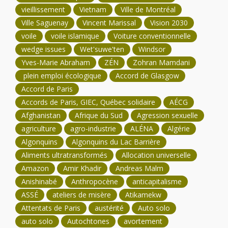
vieillissement
Vietnam
Ville de Montréal
Ville Saguenay
Vincent Marissal
Vision 2030
voile
voile islamique
Voiture conventionnelle
wedge issues
Wet'suwe'ten
Windsor
Yves-Marie Abraham
ZÉN
Zohran Mamdani
plein emploi écologique
Accord de Glasgow
Accord de Paris
Accords de Paris, GIEC, Québec solidaire
AÉCG
Afghanistan
Afrique du Sud
Agression sexuelle
agriculture
agro-industrie
ALÉNA
Algérie
Algonquins
Algonquins du Lac Barrière
Aliments ultratransformés
Allocation universelle
Amazon
Amir Khadir
Andreas Malm
Anishinabé
Anthropocène
anticapitalisme
ASSÉ
ateliers de misère
Atikamekw
Attentats de Paris
austérité
Auto solo
auto solo
Autochtones
avortement