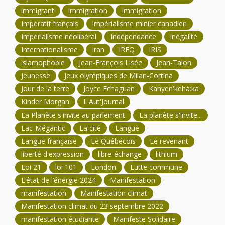
immigrant
immigration
Immigration
Impératif français
impérialisme minier canadien
Impérialisme néolibéral
Indépendance
inégalité
Internationalisme
Iran
IREQ
IRIS
islamophobie
Jean-François Lisée
Jean-Talon
Jeunesse
Jeux olympiques de Milan-Cortina
Jour de la terre
Joyce Echaguan
Kanyen'kehà:ka
Kinder Morgan
L'Aut'Journal
La Planète s'invite au parlement
La planète s'invite...
Lac-Mégantic
Laïcité
Langue
Langue française
Le Québécois
Le revenant
liberté d'expression
libre-échange
lithium
Loi 21
loi 101
London
Lutte commune
L’état de l’énergie 2024
Manifestation
manifestation
Manifestation climat
Manifestation climat du 23 septembre 2022
manifestation étudiante
Manifeste Solidaire