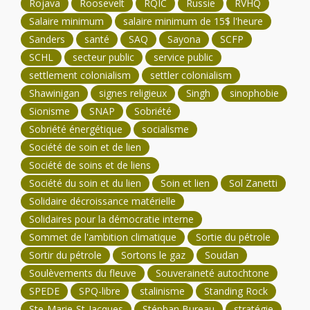
Rojava
Roosevelt
RQIC
Russie
RVHQ
Salaire minimum
salaire minimum de 15$ l'heure
Sanders
santé
SAQ
Sayona
SCFP
SCHL
secteur public
service public
settlement colonialism
settler colonialism
Shawinigan
signes religieux
Singh
sinophobie
Sionisme
SNAP
Sobriété
Sobriété énergétique
socialisme
Société de soin et de lien
Société de soins et de liens
Société du soin et du lien
Soin et lien
Sol Zanetti
Solidaire décroissance matérielle
Solidaires pour la démocratie interne
Sommet de l'ambition climatique
Sortie du pétrole
Sortir du pétrole
Sortons le gaz
Soudan
Soulèvements du fleuve
Souveraineté autochtone
SPEDE
SPQ-libre
stalinisme
Standing Rock
Ste-Marie-St-Jacques
Stéphan Bureau
stratégie