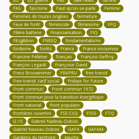
ÉU
ÉU. guerre
FAE
fake news
famine
FAS
fascisme
Faut-qu'on-se-parle
Femme
Femmes de toutes origines
fermeture
Feux de forêt
féminicide
féminisme
FFQ
Filière batterie
Financiarisation
FIQ
Fitzgibbon
FNEEQ
fondamentalisme
fordisme
forêts
France
France insoumise
Francine Pelletier
français
François Geffroy
François Legault
Françoise David
Franz Broswimmer
FRAPRU
free transit
Free transit. tarif social
Fridays for Future
Front commun
Front commun 1972
Front commun pour la transition énergétique
Front national
front populaire
frontières ouvertes
FSE-CSQ
FSSS
FTQ
G-15
Gabriel Nadeau-Dubois
Gabriel Naseau-Dubois
GAFA
GAFAM
Gardiens du territoire
gauche