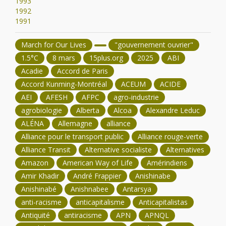
1993
1992
1991
March for Our Lives
"gouvernement ouvrier"
1.5°C
8 mars
15plus.org
2025
ABI
Acadie
Accord de Paris
Accord Kunming-Montréal
ACEUM
ACIDE
AEI
AFESH
AFPC
agro-industrie
agrobiologie
Alberta
Alcoa
Alexandre Leduc
ALÉNA
Allemagne
alliance
Alliance pour le transport public
Alliance rouge-verte
Alliance Transit
Alternative socialiste
Alternatives
Amazon
American Way of Life
Amérindiens
Amir Khadir
André Frappier
Anishinabe
Anishinabé
Anishnabee
Antarsya
anti-racisme
anticapitalisme
Anticapitalistas
Antiquité
antiracisme
APN
APNQL