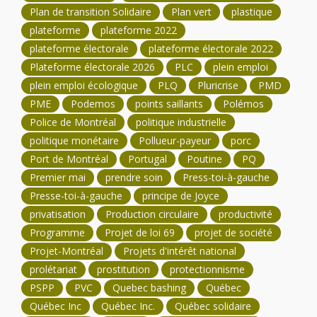
Plan de transition Solidaire
Plan vert
plastique
plateforme
plateforme 2022
plateforme électorale
plateforme électorale 2022
Plateforme électorale 2026
PLC
plein emploi
plein emploi écologique
PLQ
Pluricrise
PMD
PME
Podemos
points saillants
Polémos
Police de Montréal
politique industrielle
politique monétaire
Pollueur-payeur
porc
Port de Montréal
Portugal
Poutine
PQ
Premier mai
prendre soin
Press-toi-à-gauche
Presse-toi-à-gauche
principe de Joyce
privatisation
Production circulaire
productivité
Programme
Projet de loi 69
projet de société
Projet-Montréal
Projets d'intérêt national
prolétariat
prostitution
protectionnisme
PSPP
PVC
Quebec bashing
Québec
Québec Inc
Québec Inc.
Québec solidaire