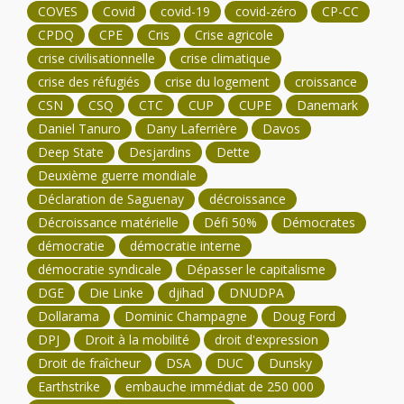
COVES
Covid
covid-19
covid-zéro
CP-CC
CPDQ
CPE
Cris
Crise agricole
crise civilisationnelle
crise climatique
crise des réfugiés
crise du logement
croissance
CSN
CSQ
CTC
CUP
CUPE
Danemark
Daniel Tanuro
Dany Laferrière
Davos
Deep State
Desjardins
Dette
Deuxième guerre mondiale
Déclaration de Saguenay
décroissance
Décroissance matérielle
Défi 50%
Démocrates
démocratie
démocratie interne
démocratie syndicale
Dépasser le capitalisme
DGE
Die Linke
djihad
DNUDPA
Dollarama
Dominic Champagne
Doug Ford
DPJ
Droit à la mobilité
droit d'expression
Droit de fraîcheur
DSA
DUC
Dunsky
Earthstrike
embauche immédiat de 250 000