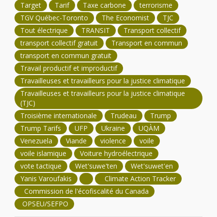
Target
Tarif
Taxe carbone
terrorisme
TGV Québec-Toronto
The Economist
TJC
Tout électrique
TRANSIT
Transport collectif
transport collectif gratuit
Transport en commun
transport en commun gratuit
Travail productif et improductif
Travailleuses et travailleurs pour la justice climatique
Travailleuses et travailleurs pour la justice climatique
(TJC)
Troisième internationale
Trudeau
Trump
Trump Tarifs
UFP
Ukraine
UQÀM
Venezuela
Viande
violence
voile
voile islamique
Voiture hydroélectrique
vote tactique
Wet'suwe'ten
Wet'suwet'en
Yanis Varoufakis
Climate Action Tracker
Commission de l'écofiscalité du Canada
OPSEU/SEFPO