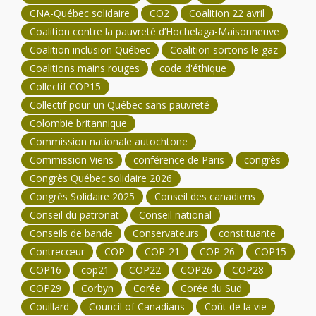
CNA-Québec solidaire
CO2
Coalition 22 avril
Coalition contre la pauvreté d’Hochelaga-Maisonneuve
Coalition inclusion Québec
Coalition sortons le gaz
Coalitions mains rouges
code d'éthique
Collectif COP15
Collectif pour un Québec sans pauvreté
Colombie britannique
Commission nationale autochtone
Commission Viens
conférence de Paris
congrès
Congrès Québec solidaire 2026
Congrès Solidaire 2025
Conseil des canadiens
Conseil du patronat
Conseil national
Conseils de bande
Conservateurs
constituante
Contrecœur
COP
COP-21
COP-26
COP15
COP16
cop21
COP22
COP26
COP28
COP29
Corbyn
Corée
Corée du Sud
Couillard
Council of Canadians
Coût de la vie