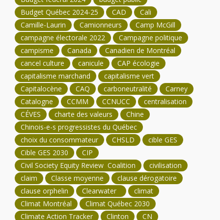
Budget Québec 2024-25
CAD
Cali
Camille-Laurin
Camionneurs
Camp McGill
campagne électorale 2022
Campagne politique
campisme
Canada
Canadien de Montréal
cancel culture
canicule
CAP écologie
capitalisme marchand
capitalisme vert
Capitalocène
CAQ
carboneutralité
Carney
Catalogne
CCMM
CCNUCC
centralisation
CÉVES
charte des valeurs
Chine
Chinois-e-s progressistes du Québec
choix du consommateur
CHSLD
cible GES
Cible GES 2030
CIP
Civil Society Equity Review Coalition
civilisation
claim
Classe moyenne
clause dérogatoire
clause orphelin
Clearwater
climat
Climat Montréal
Climat Québec 2030
Climate Action Tracker
Clinton
CN