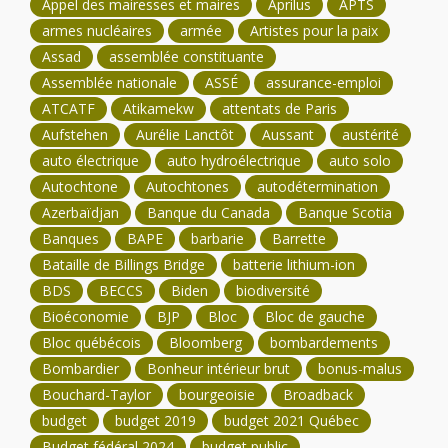
Appel des mairesses et maires
Aprilus
APTS
armes nucléaires
armée
Artistes pour la paix
Assad
assemblée constituante
Assemblée nationale
ASSÉ
assurance-emploi
ATCATF
Atikamekw
attentats de Paris
Aufstehen
Aurélie Lanctôt
Aussant
austérité
auto électrique
auto hydroélectrique
auto solo
Autochtone
Autochtones
autodétermination
Azerbaïdjan
Banque du Canada
Banque Scotia
Banques
BAPE
barbarie
Barrette
Bataille de Billings Bridge
batterie lithium-ion
BDS
BECCS
Biden
biodiversité
Bioéconomie
BJP
Bloc
Bloc de gauche
Bloc québécois
Bloomberg
bombardements
Bombardier
Bonheur intérieur brut
bonus-malus
Bouchard-Taylor
bourgeoisie
Broadback
budget
budget 2019
budget 2021 Québec
Budget fédéral 2024
budget public