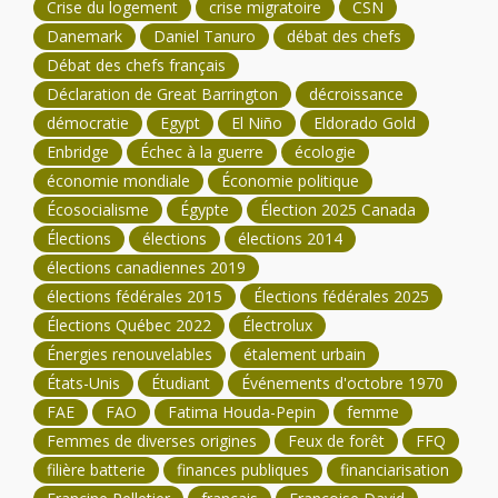
Crise du logement
crise migratoire
CSN
Danemark
Daniel Tanuro
débat des chefs
Débat des chefs français
Déclaration de Great Barrington
décroissance
démocratie
Egypt
El Niño
Eldorado Gold
Enbridge
Échec à la guerre
écologie
économie mondiale
Économie politique
Écosocialisme
Égypte
Élection 2025 Canada
Élections
élections
élections 2014
élections canadiennes 2019
élections fédérales 2015
Élections fédérales 2025
Élections Québec 2022
Électrolux
Énergies renouvelables
étalement urbain
États-Unis
Étudiant
Événements d'octobre 1970
FAE
FAO
Fatima Houda-Pepin
femme
Femmes de diverses origines
Feux de forêt
FFQ
filière batterie
finances publiques
financiarisation