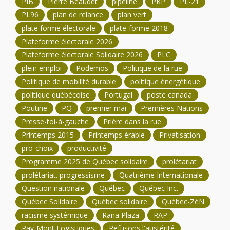
PIB
Pierre Beaudet
pipeline
PKP
PL-21
PL96
plan de relance
plan vert
plate forme électorale
plate-forme 2018
Plateforme électorale 2026
Plateforme électorale Solidaire 2026
PLC
plein emploi
Podemos
Politique de la rue
Politique de mobilité durable
politique énergétique
politique québécoise
Portugal
poste canada
Poutine
PQ
premier mai
Premières Nations
Presse-toi-à-gauche
Prière dans la rue
Printemps 2015
Printemps érable
Privatisation
pro-choix
productivité
Programme 2025 de Québec solidaire
prolétariat
prolétariat. progressisme
Quatrième Internationale
Question nationale
Québec
Québec Inc.
Québec Solidaire
Québec solidaire
Québec-ZéN
racisme systémique
Rana Plaza
RAP
Ray-Mont Logistiques
Refusons l'austérité