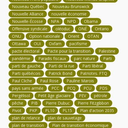
Nouveau Québec
Nouveau-Brunswick
Nouvelle Alliance
nouvelle économie
Nouvelle-Écosse
NPA
NPD
Obama
Offensive syndicale
oléoduc
ONÉ
Ontario
ONU
Option nationale
Orient
OTAN
Ottawa
OUI
Oxfam
pacifisme
pacte électoral
Pacte pour la transition
Palestine
pandémie
Paradis fiscaux
parc nature
Parti
parti de gauche
Parti de la rue
Parti libéral
Parti québécois
Patrick Bond
Patriotes. FTQ
Paul Cliche
Paul Rose
Pauline Marois
pays sans armée
PCC
PCQ
PCU
PDS
Pergélisol
Petit âge glaciaire
PEV
pétrole
pêche
PIB
Pierre Dubuc
Pierre Fitzgibbon
Pivot
PKP
PL10
PL15
Plan d'action 2035
plan de relance
plan de sauvetage
plan de transition
Plan de transition économique