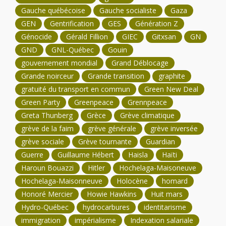
Gauche québécoise
Gauche socialiste
Gaza
GEN
Gentrification
GES
Génération Z
Génocide
Gérald Fillion
GIEC
Gitxsan
GN
GND
GNL-Québec
Gouin
gouvernement mondial
Grand Déblocage
Grande noirceur
Grande transition
graphite
gratuité du transport en commun
Green New Deal
Green Party
Greenpeace
Grennpeace
Greta Thunberg
Grèce
Grève climatique
grève de la faim
grève générale
grève inversée
grève sociale
Grève tournante
Guardian
Guerre
Guillaume Hébert
Haisla
Haïti
Haroun Bouazzi
Hitler
Hochelaga-Maisoneuve
Hochelaga-Maisonneuve
Holocène
homard
Honoré Mercier
Howie Hawkins
Huit mars
Hydro-Québec
hydrocarbures
identitarisme
immigration
impérialisme
Indexation salariale