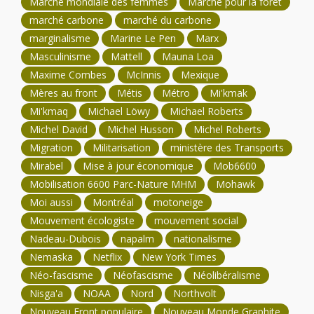
Marche mondiale des femmes
Marche pour la forêt
marché carbone
marché du carbone
marginalisme
Marine Le Pen
Marx
Masculinisme
Mattell
Mauna Loa
Maxime Combes
McInnis
Mexique
Mères au front
Métis
Métro
Mi'kmak
Mi'kmaq
Michael Löwy
Michael Roberts
Michel David
Michel Husson
Michel Roberts
Migration
Militarisation
ministère des Transports
Mirabel
Mise à jour économique
Mob6600
Mobilisation 6600 Parc-Nature MHM
Mohawk
Moi aussi
Montréal
motoneige
Mouvement écologiste
mouvement social
Nadeau-Dubois
napalm
nationalisme
Nemaska
Netflix
New York Times
Néo-fascisme
Néofascisme
Néolibéralisme
Nisga'a
NOAA
Nord
Northvolt
Nouveau Front populaire
Nouveau Monde Graphite