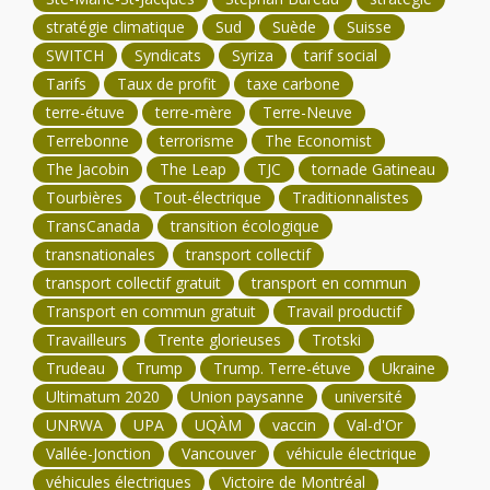
stratégie climatique
Sud
Suède
Suisse
SWITCH
Syndicats
Syriza
tarif social
Tarifs
Taux de profit
taxe carbone
terre-étuve
terre-mère
Terre-Neuve
Terrebonne
terrorisme
The Economist
The Jacobin
The Leap
TJC
tornade Gatineau
Tourbières
Tout-électrique
Traditionnalistes
TransCanada
transition écologique
transnationales
transport collectif
transport collectif gratuit
transport en commun
Transport en commun gratuit
Travail productif
Travailleurs
Trente glorieuses
Trotski
Trudeau
Trump
Trump. Terre-étuve
Ukraine
Ultimatum 2020
Union paysanne
université
UNRWA
UPA
UQÀM
vaccin
Val-d'Or
Vallée-Jonction
Vancouver
véhicule électrique
véhicules électriques
Victoire de Montréal