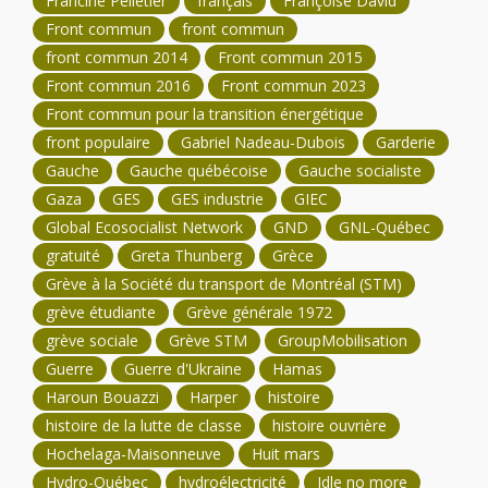
Francine Pelletier
français
Françoise David
Front commun
front commun
front commun 2014
Front commun 2015
Front commun 2016
Front commun 2023
Front commun pour la transition énergétique
front populaire
Gabriel Nadeau-Dubois
Garderie
Gauche
Gauche québécoise
Gauche socialiste
Gaza
GES
GES industrie
GIEC
Global Ecosocialist Network
GND
GNL-Québec
gratuité
Greta Thunberg
Grèce
Grève à la Société du transport de Montréal (STM)
grève étudiante
Grève générale 1972
grève sociale
Grève STM
GroupMobilisation
Guerre
Guerre d'Ukraine
Hamas
Haroun Bouazzi
Harper
histoire
histoire de la lutte de classe
histoire ouvrière
Hochelaga-Maisonneuve
Huit mars
Hydro-Québec
hydroélectricité
Idle no more