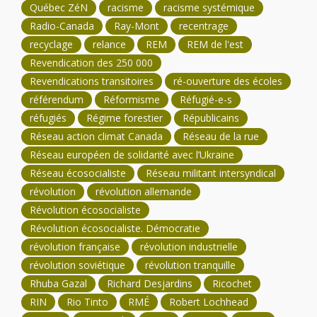
Québec ZéN
racisme
racisme systémique
Radio-Canada
Ray-Mont
recentrage
recyclage
relance
REM
REM de l'est
Revendication des 250 000
Revendications transitoires
ré-ouverture des écoles
référendum
Réformisme
Réfugié-e-s
réfugiés
Régime forestier
Républicains
Réseau action climat Canada
Réseau de la rue
Réseau européen de solidarité avec l’Ukraine
Réseau écosocialiste
Réseau militant intersyndical
révolution
révolution allemande
Révolution écosocialiste
Révolution écosocialiste. Démocratie
révolution française
révolution industrielle
révolution soviétique
révolution tranquille
Rhuba Gazal
Richard Desjardins
Ricochet
RIN
Rio Tinto
RMÉ
Robert Lochhead