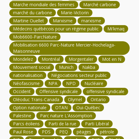
Marche mondiale des femmes
Marché carbone
marché du carbone
Marie-Victorin
Martine Ouellet
Marxisme
marxisme
Médecins québécois pour un régime public
Mi'kmaq
Mob6600-ParcNature
Mobilisation 6600 Parc-Nature Mercier-Hochelaga-
Maisonneuve
Mondelez
Montréal
Morgentaler
Mot en N
Mouvement social
Munich
Nakba
nationalisation
Négociations secteur public
Néofascisme
NPA
NPD
Nucléaire
Occident
Offensive syndicale
offensive syndicale
Oléoduc Trans-Canada
Olymel
Ontario
Option nationale
OTAN
Oui-Québec
Palestine
Parc nature L'Assomption
Parcs éoliens
Parti de la rue
Parti Libéral
Paul Rose
PDS
PEQ
péages
pétrole