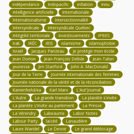
indépendance
Indopacific
inflation
Innu
Intelligence artificielle
Internationale
Internationalisme
Intersectionnalité
Intersyndicale
Intersyndicale Québec
Intégrité territoriale
Investissements
IPBES
Irak
IRÉC
IRIS
islamisme
islamophobie
Israël
Jacques Parizeau
Je protège mon école
Jean Dorion
Jean-François Delisle
Jean-Talon
jeunesse
Jim Stanford
John A. MacDonald
Jour de la Terre
Journée internationale des femmes
Journée nationale de la vérité et de la réconciliation
Kanien’kehá:ka
Karl Marx
L'Aut'Journal
L'Autre
La grande transition
La planète s'invite
La planète s'invite au parlement
La Presse
La Vérendry
Labeaume
Labor Notes
Labour Party
laïcité
Lanaudière
Laure Waridel
Le Devoir
Le grand déblocage