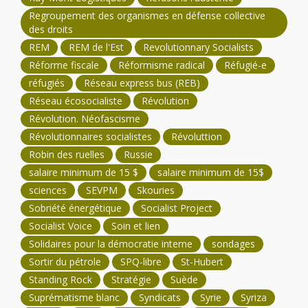
Regroupement des organismes en défense collective
des droits
REM
REM de l'Est
Revolutionnary Socialists
Réforme fiscale
Réformisme radical
Réfugié-e
réfugiés
Réseau express bus (REB)
Réseau écosocialiste
Révolution
Révolution. Néofascisme
Révolutionnaires socialistes
Révoluttion
Robin des ruelles
Russie
salaire minimum de 15 $
salaire minimum de 15$
sciences
SEVPM
Skouries
Sobriété énergétique
Socialist Project
Socialist Voice
Soin et lien
Solidaires pour la démocratie interne
sondages
Sortir du pétrole
SPQ-libre
St-Hubert
Standing Rock
Stratégie
Suède
Suprématisme blanc
Syndicats
Syrie
Syriza