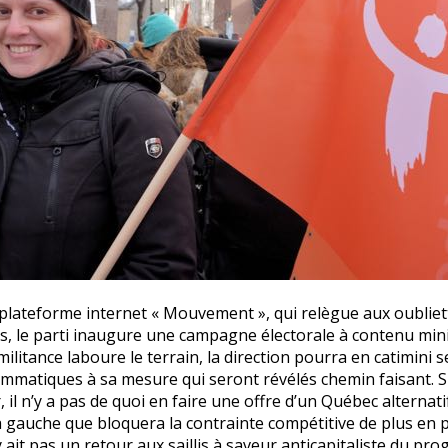
plateforme internet « Mouvement », qui relègue aux oubliett
s, le parti inaugure une campagne électorale à contenu mini
militance laboure le terrain, la direction pourra en catimini s
mmatiques à sa mesure qui seront révélés chemin faisant. Si
r, il n’y a pas de quoi en faire une offre d’un Québec altern
à gauche que bloquera la contrainte compétitive de plus en 
’y ait pas un retour aux saillis à saveur anticapitaliste du pr