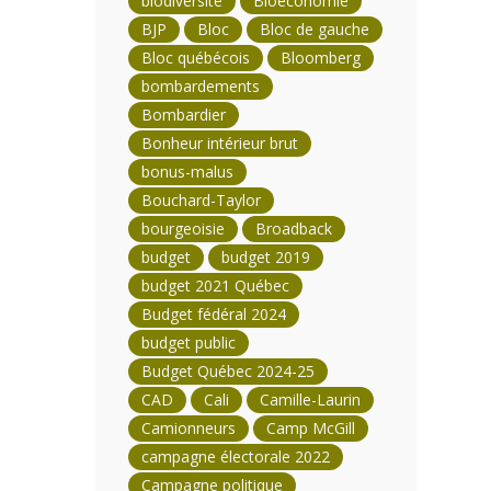
biodiversité
Bioéconomie
BJP
Bloc
Bloc de gauche
Bloc québécois
Bloomberg
bombardements
Bombardier
Bonheur intérieur brut
bonus-malus
Bouchard-Taylor
bourgeoisie
Broadback
budget
budget 2019
budget 2021 Québec
Budget fédéral 2024
budget public
Budget Québec 2024-25
CAD
Cali
Camille-Laurin
Camionneurs
Camp McGill
campagne électorale 2022
Campagne politique