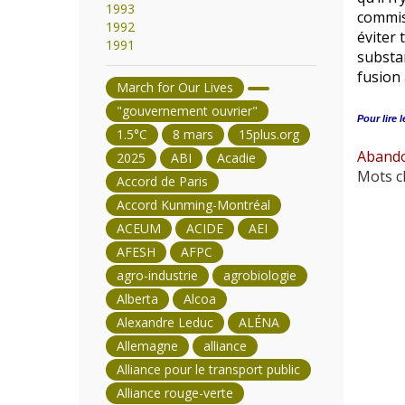
1993
commis
1992
éviter 
1991
substan
fusion 
March for Our Lives
"gouvernement ouvrier"
Pour lire l
1.5°C
8 mars
15plus.org
Abandon
2025
ABI
Acadie
Mots cl
Accord de Paris
Accord Kunming-Montréal
ACEUM
ACIDE
AEI
AFESH
AFPC
agro-industrie
agrobiologie
Alberta
Alcoa
Alexandre Leduc
ALÉNA
Allemagne
alliance
Alliance pour le transport public
Alliance rouge-verte