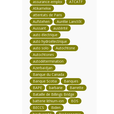
assurance-emploi
ATCATF
Atikamekw
attentats de Paris
Aufstehen
Aurélie Lanctôt
Aussant
austérité
auto électrique
auto hydroélectrique
auto solo
Autochtone
Autochtones
autodétermination
Azerbaïdjan
Banque du Canada
Banque Scotia
Banques
BAPE
barbarie
Barrette
Bataille de Billings Bridge
batterie lithium-ion
BDS
BECCS
Biden