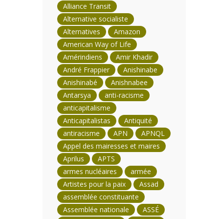
Alliance Transit
Alternative socialiste
Alternatives
Amazon
American Way of Life
Amérindiens
Amir Khadir
André Frappier
Anishinabe
Anishinabé
Anishnabee
Antarsya
anti-racisme
anticapitalisme
Anticapitalistas
Antiquité
antiracisme
APN
APNQL
Appel des mairesses et maires
Aprilus
APTS
armes nucléaires
armée
Artistes pour la paix
Assad
assemblée constituante
Assemblée nationale
ASSÉ