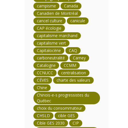
campisme
Canada
Canadien de Montréal
cancel culture
canicule
CAP écologie
capitalisme marchand
capitalisme vert
Capitalocène
CAQ
carboneutralité
Carney
Catalogne
CCMM
CCNUCC
centralisation
CÉVES
charte des valeurs
Chine
Chinois-e-s progressistes du
Québec
choix du consommateur
CHSLD
cible GES
Cible GES 2030
CIP