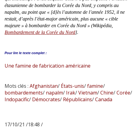
étasunienne de bombarder la Corée du Nord, y compris au
napalm, au point que « [d]ès l’automne de l’année 1952, il ne
restait, d’après l’état-major américain, plus aucune « cible
majeure » à bombarder en Corée du Nord » (Wikipédia,
Bombardement de la Corée du Nord
].
Pour lire le
texte complet :
Une famine de fabrication américaine
Mots clés :
Afghanistan
/
États-unis
/
famine
/
bombardements
/
napalm
/
Irak
/
Vietnam
/
Chine
/
Corée
/
Indopacific
/
Démocrates
/
Républicains
/
Canada
17/10/21 /18:48 /