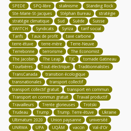
SPEDE
SPQ-libre
stalinisme
Standing Rock
Ste-Marie-St-Jacques
Stéphan Bureau
stratégie
stratégie climatique
Sud
Suède
Suisse
SWITCH
Syndicats
Syriza
tarif social
Tarifs
Taux de profit
taxe carbone
terre-étuve
terre-mère
Terre-Neuve
Terrebonne
terrorisme
The Economist
The Jacobin
The Leap
TJC
tornade Gatineau
Tourbières
Tout-électrique
Traditionnalistes
TransCanada
transition écologique
transnationales
transport collectif
transport collectif gratuit
transport en commun
Transport en commun gratuit
Travail productif
Travailleurs
Trente glorieuses
Trotski
Trudeau
Trump
Trump. Terre-étuve
Ukraine
Ultimatum 2020
Union paysanne
université
UNRWA
UPA
UQÀM
vaccin
Val-d'Or