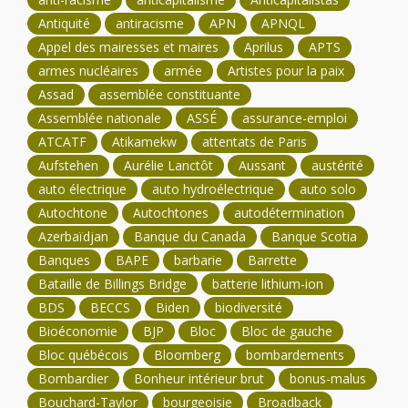
Antiquité
antiracisme
APN
APNQL
Appel des mairesses et maires
Aprilus
APTS
armes nucléaires
armée
Artistes pour la paix
Assad
assemblée constituante
Assemblée nationale
ASSÉ
assurance-emploi
ATCATF
Atikamekw
attentats de Paris
Aufstehen
Aurélie Lanctôt
Aussant
austérité
auto électrique
auto hydroélectrique
auto solo
Autochtone
Autochtones
autodétermination
Azerbaïdjan
Banque du Canada
Banque Scotia
Banques
BAPE
barbarie
Barrette
Bataille de Billings Bridge
batterie lithium-ion
BDS
BECCS
Biden
biodiversité
Bioéconomie
BJP
Bloc
Bloc de gauche
Bloc québécois
Bloomberg
bombardements
Bombardier
Bonheur intérieur brut
bonus-malus
Bouchard-Taylor
bourgeoisie
Broadback