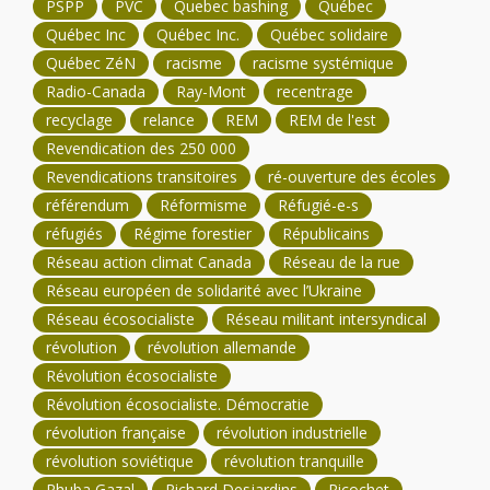
PSPP
PVC
Quebec bashing
Québec
Québec Inc
Québec Inc.
Québec solidaire
Québec ZéN
racisme
racisme systémique
Radio-Canada
Ray-Mont
recentrage
recyclage
relance
REM
REM de l'est
Revendication des 250 000
Revendications transitoires
ré-ouverture des écoles
référendum
Réformisme
Réfugié-e-s
réfugiés
Régime forestier
Républicains
Réseau action climat Canada
Réseau de la rue
Réseau européen de solidarité avec l’Ukraine
Réseau écosocialiste
Réseau militant intersyndical
révolution
révolution allemande
Révolution écosocialiste
Révolution écosocialiste. Démocratie
révolution française
révolution industrielle
révolution soviétique
révolution tranquille
Rhuba Gazal
Richard Desjardins
Ricochet