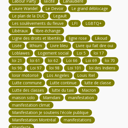
Labour Party
laïcité
Lanaudière
Laure Waridel
Le Devoir
Le grand déblocage
Le plan de la DUC
Legault
Les soulèvements du fleuve
LFI
LGBTQ+
Libéraux
libre-échange
Ligne des droits et libertés
ligne rose
Likoud
Lisée
lithium
Livre bleu
Livre qui fait dire oui
Loblawes
Logement social
Loi 5
loi 17
loi 21
loi 61
loi 62
Loi 66
Loi 69
loi 70
loi 96
Loi 97
loi 98
Loi 101
loi des Indiens
loisir motorisé
Los Angeles
Louis Riel
Lutte commune
Lutte continue
lutte de classe
Lutte des classes
lutte du taxi
Macron
maison solo
Mamdani
manifestation
manifestation climat
Manifestation Je soutiens l'école publique
Manifestation Montréal
manifestations
Manifeste