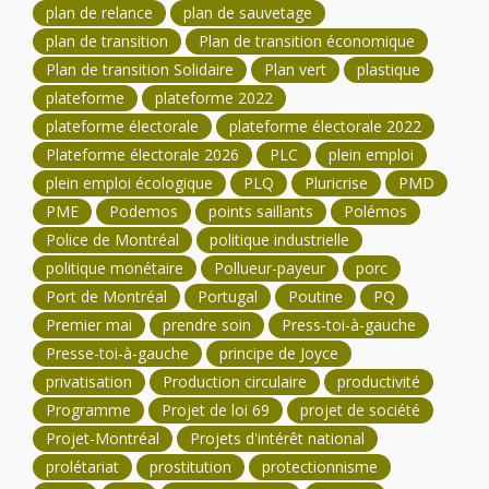
plan de relance
plan de sauvetage
plan de transition
Plan de transition économique
Plan de transition Solidaire
Plan vert
plastique
plateforme
plateforme 2022
plateforme électorale
plateforme électorale 2022
Plateforme électorale 2026
PLC
plein emploi
plein emploi écologique
PLQ
Pluricrise
PMD
PME
Podemos
points saillants
Polémos
Police de Montréal
politique industrielle
politique monétaire
Pollueur-payeur
porc
Port de Montréal
Portugal
Poutine
PQ
Premier mai
prendre soin
Press-toi-à-gauche
Presse-toi-à-gauche
principe de Joyce
privatisation
Production circulaire
productivité
Programme
Projet de loi 69
projet de société
Projet-Montréal
Projets d'intérêt national
prolétariat
prostitution
protectionnisme