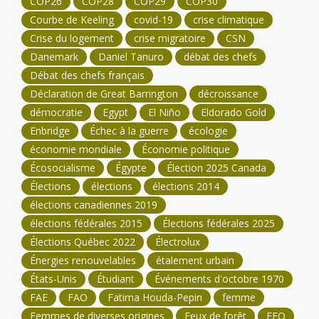
COP26
COP28
COP29
COP30
Courbe de Keeling
covid-19
crise climatique
Crise du logement
crise migratoire
CSN
Danemark
Daniel Tanuro
débat des chefs
Débat des chefs français
Déclaration de Great Barrington
décroissance
démocratie
Egypt
El Niño
Eldorado Gold
Enbridge
Échec à la guerre
écologie
économie mondiale
Économie politique
Écosocialisme
Égypte
Élection 2025 Canada
Élections
élections
élections 2014
élections canadiennes 2019
élections fédérales 2015
Élections fédérales 2025
Élections Québec 2022
Électrolux
Énergies renouvelables
étalement urbain
États-Unis
Étudiant
Événements d'octobre 1970
FAE
FAO
Fatima Houda-Pepin
femme
Femmes de diverses origines
Feux de forêt
FFQ