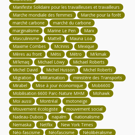
Manifeste Solidaire pour les travailleuses et travailleurs
Marche mondiale des femmes
Marche pour la forêt
marché carbone
marché du carbone
marginalisme
Marine Le Pen
Marx
Masculinisme
Mattell
Mauna Loa
Maxime Combes
McInnis
Mexique
Mères au front
Métis
Métro
Mi'kmak
Mi'kmaq
Michael Löwy
Michael Roberts
Michel David
Michel Husson
Michel Roberts
Migration
Militarisation
ministère des Transports
Mirabel
Mise à jour économique
Mob6600
Mobilisation 6600 Parc-Nature MHM
Mohawk
Moi aussi
Montréal
motoneige
Mouvement écologiste
mouvement social
Nadeau-Dubois
napalm
nationalisme
Nemaska
Netflix
New York Times
Néo-fascisme
Néofascisme
Néolibéralisme