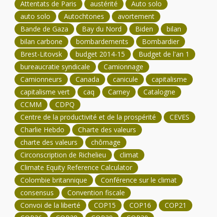
Attentats de Paris
austérité
Auto solo
auto solo
Autochtones
avortement
Bande de Gaza
Bay du Nord
Biden
bilan
bilan carbone
bombardements
Bombardier
Brest-Litovsk
budget 2014-15
Budget de l'an 1
bureaucratie syndicale
Camionnage
Camionneurs
Canada
canicule
capitalisme
capitalisme vert
caq
Carney
Catalogne
CCMM
CDPQ
Centre de la productivité et de la prospérité
CEVES
Charlie Hebdo
Charte des valeurs
charte des valeurs
chômage
Circonscription de Richelieu
climat
Climate Equity Reference Calculator
Colombie britannique
Conférence sur le climat
consensus
Convention fiscale
Convoi de la liberté
COP15
COP16
COP21