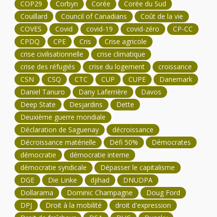
COP29
Corbyn
Corée
Corée du Sud
Couillard
Council of Canadians
Coût de la vie
COVES
Covid
covid-19
covid-zéro
CP-CC
CPDQ
CPE
Cris
Crise agricole
crise civilisationnelle
crise climatique
crise des réfugiés
crise du logement
croissance
CSN
CSQ
CTC
CUP
CUPE
Danemark
Daniel Tanuro
Dany Laferrière
Davos
Deep State
Desjardins
Dette
Deuxième guerre mondiale
Déclaration de Saguenay
décroissance
Décroissance matérielle
Défi 50%
Démocrates
démocratie
démocratie interne
démocratie syndicale
Dépasser le capitalisme
DGE
Die Linke
djihad
DNUDPA
Dollarama
Dominic Champagne
Doug Ford
DPJ
Droit à la mobilité
droit d'expression