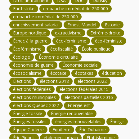
Droit de fraîcheur
DSA
DUC
Dunsky
Earthstrike
embauche immédiat de 250 000
embauche immédiat de 250 000
enrichissement salarial
Ernest Mandel
Estonie
Europe nordique
extractivisme
Extrême-droite
Échec à la guerre
éco-féminisme
éco-féministe
Écoféminisme
écofiscalité
École publique
écologie
Économie circulaire
économie de guerre
Économie sociale
écosocialisme
écotaxe
écotaxes
éducation
Élections
élections 2018
élections 2022
élections fédérales
élections fédérales 2015
élections municipales
élections partielles 2016
élections Québec 2022
Énergie est
Énergie fossile
Énergie renouvelable
Énergies fossiles
énergies renouvelables
Énergir
Équipe Coderre
Équiterre
Éric Duhaime
Éric Pinault
étalement urbain
État islamique