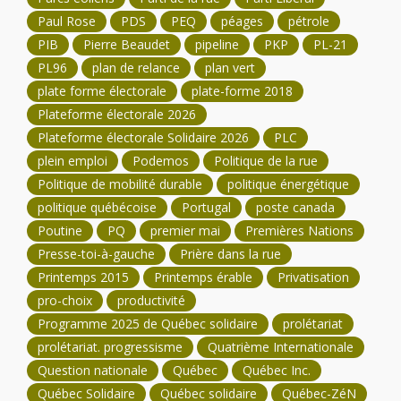
Paul Rose
PDS
PEQ
péages
pétrole
PIB
Pierre Beaudet
pipeline
PKP
PL-21
PL96
plan de relance
plan vert
plate forme électorale
plate-forme 2018
Plateforme électorale 2026
Plateforme électorale Solidaire 2026
PLC
plein emploi
Podemos
Politique de la rue
Politique de mobilité durable
politique énergétique
politique québécoise
Portugal
poste canada
Poutine
PQ
premier mai
Premières Nations
Presse-toi-à-gauche
Prière dans la rue
Printemps 2015
Printemps érable
Privatisation
pro-choix
productivité
Programme 2025 de Québec solidaire
prolétariat
prolétariat. progressisme
Quatrième Internationale
Question nationale
Québec
Québec Inc.
Québec Solidaire
Québec solidaire
Québec-ZéN