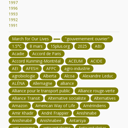
1997
1996
1993
1992
1991
March for Our Lives
"gouvernement ouvrier"
1.5°C
8 mars
15plus.org
2025
ABI
Acadie
Accord de Paris
Accord Kunming-Montréal
ACEUM
ACIDE
AEI
AFESH
AFPC
agro-industrie
agrobiologie
Alberta
Alcoa
Alexandre Leduc
ALÉNA
Allemagne
alliance
Alliance pour le transport public
Alliance rouge-verte
Alliance Transit
Alternative socialiste
Alternatives
Amazon
American Way of Life
Amérindiens
Amir Khadir
André Frappier
Anishinabe
Anishinabé
Anishnabee
Antarsya
anti-racisme
anticapitalisme
Anticapitalistas