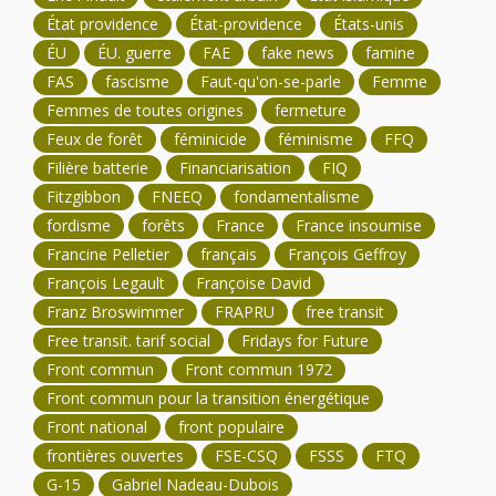
État providence
État-providence
États-unis
ÉU
ÉU. guerre
FAE
fake news
famine
FAS
fascisme
Faut-qu'on-se-parle
Femme
Femmes de toutes origines
fermeture
Feux de forêt
féminicide
féminisme
FFQ
Filière batterie
Financiarisation
FIQ
Fitzgibbon
FNEEQ
fondamentalisme
fordisme
forêts
France
France insoumise
Francine Pelletier
français
François Geffroy
François Legault
Françoise David
Franz Broswimmer
FRAPRU
free transit
Free transit. tarif social
Fridays for Future
Front commun
Front commun 1972
Front commun pour la transition énergétique
Front national
front populaire
frontières ouvertes
FSE-CSQ
FSSS
FTQ
G-15
Gabriel Nadeau-Dubois