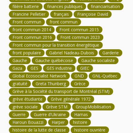
filière batterie
finances publiques
financiarisation
Francine Pelletier
français
Françoise David
Front commun
front commun
front commun 2014
Front commun 2015
Front commun 2016
Front commun 2023
Front commun pour la transition énergétique
front populaire
Gabriel Nadeau-Dubois
Garderie
Gauche
Gauche québécoise
Gauche socialiste
Gaza
GES
GES industrie
GIEC
Global Ecosocialist Network
GND
GNL-Québec
gratuité
Greta Thunberg
Grèce
Grève à la Société du transport de Montréal (STM)
grève étudiante
Grève générale 1972
grève sociale
Grève STM
GroupMobilisation
Guerre
Guerre d'Ukraine
Hamas
Haroun Bouazzi
Harper
histoire
histoire de la lutte de classe
histoire ouvrière