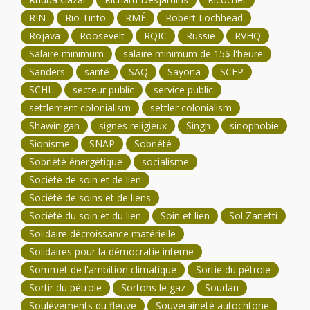
RIN
Rio Tinto
RMÉ
Robert Lochhead
Rojava
Roosevelt
RQIC
Russie
RVHQ
Salaire minimum
salaire minimum de 15$ l'heure
Sanders
santé
SAQ
Sayona
SCFP
SCHL
secteur public
service public
settlement colonialism
settler colonialism
Shawinigan
signes religieux
Singh
sinophobie
Sionisme
SNAP
Sobriété
Sobriété énergétique
socialisme
Société de soin et de lien
Société de soins et de liens
Société du soin et du lien
Soin et lien
Sol Zanetti
Solidaire décroissance matérielle
Solidaires pour la démocratie interne
Sommet de l'ambition climatique
Sortie du pétrole
Sortir du pétrole
Sortons le gaz
Soudan
Soulèvements du fleuve
Souveraineté autochtone