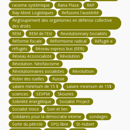
racisme systémique
Rana Plaza
RAP
Ray-Mont Logistiques
Refusons l'austérité
Regroupement des organismes en défense collective
des droits
REM
REM de l'Est
Revolutionnary Socialists
Réforme fiscale
Réformisme radical
Réfugié-e
réfugiés
Réseau express bus (REB)
Réseau écosocialiste
Révolution
Révolution. Néofascisme
Révolutionnaires socialistes
Révoluttion
Robin des ruelles
Russie
salaire minimum de 15 $
salaire minimum de 15$
sciences
SEVPM
Skouries
Sobriété énergétique
Socialist Project
Socialist Voice
Soin et lien
Solidaires pour la démocratie interne
sondages
Sortir du pétrole
SPQ-libre
St-Hubert