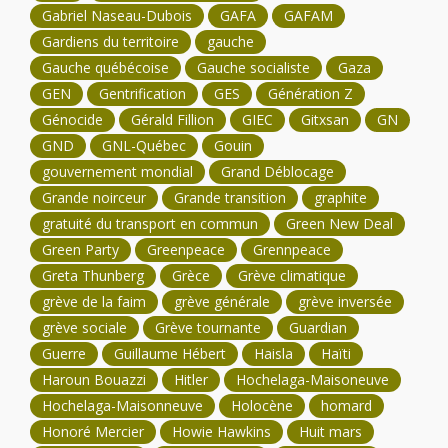
Gabriel Naseau-Dubois
GAFA
GAFAM
Gardiens du territoire
gauche
Gauche québécoise
Gauche socialiste
Gaza
GEN
Gentrification
GES
Génération Z
Génocide
Gérald Fillion
GIEC
Gitxsan
GN
GND
GNL-Québec
Gouin
gouvernement mondial
Grand Déblocage
Grande noirceur
Grande transition
graphite
gratuité du transport en commun
Green New Deal
Green Party
Greenpeace
Grennpeace
Greta Thunberg
Grèce
Grève climatique
grève de la faim
grève générale
grève inversée
grève sociale
Grève tournante
Guardian
Guerre
Guillaume Hébert
Haisla
Haïti
Haroun Bouazzi
Hitler
Hochelaga-Maisoneuve
Hochelaga-Maisonneuve
Holocène
homard
Honoré Mercier
Howie Hawkins
Huit mars