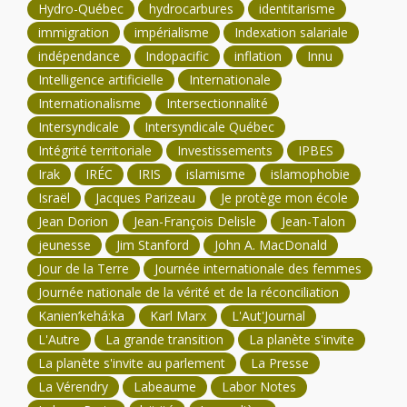
Hydro-Québec
hydrocarbures
identitarisme
immigration
impérialisme
Indexation salariale
indépendance
Indopacific
inflation
Innu
Intelligence artificielle
Internationale
Internationalisme
Intersectionnalité
Intersyndicale
Intersyndicale Québec
Intégrité territoriale
Investissements
IPBES
Irak
IRÉC
IRIS
islamisme
islamophobie
Israël
Jacques Parizeau
Je protège mon école
Jean Dorion
Jean-François Delisle
Jean-Talon
jeunesse
Jim Stanford
John A. MacDonald
Jour de la Terre
Journée internationale des femmes
Journée nationale de la vérité et de la réconciliation
Kanien’kehá:ka
Karl Marx
L'Aut'Journal
L'Autre
La grande transition
La planète s'invite
La planète s'invite au parlement
La Presse
La Vérendry
Labeaume
Labor Notes