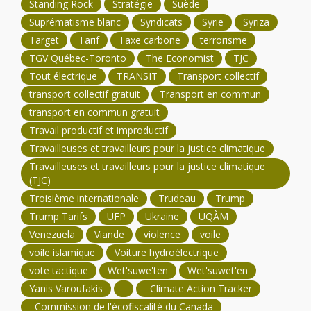
Standing Rock
Stratégie
Suède
Suprématisme blanc
Syndicats
Syrie
Syriza
Target
Tarif
Taxe carbone
terrorisme
TGV Québec-Toronto
The Economist
TJC
Tout électrique
TRANSIT
Transport collectif
transport collectif gratuit
Transport en commun
transport en commun gratuit
Travail productif et improductif
Travailleuses et travailleurs pour la justice climatique
Travailleuses et travailleurs pour la justice climatique
(TJC)
Troisième internationale
Trudeau
Trump
Trump Tarifs
UFP
Ukraine
UQÀM
Venezuela
Viande
violence
voile
voile islamique
Voiture hydroélectrique
vote tactique
Wet'suwe'ten
Wet'suwet'en
Yanis Varoufakis
Climate Action Tracker
Commission de l'écofiscalité du Canada