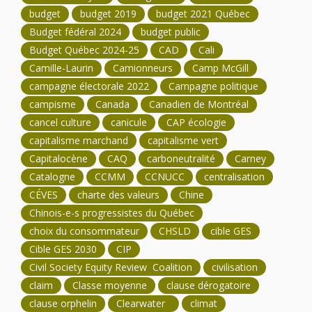
budget
budget 2019
budget 2021 Québec
Budget fédéral 2024
budget public
Budget Québec 2024-25
CAD
Cali
Camille-Laurin
Camionneurs
Camp McGill
campagne électorale 2022
Campagne politique
campisme
Canada
Canadien de Montréal
cancel culture
canicule
CAP écologie
capitalisme marchand
capitalisme vert
Capitalocène
CAQ
carboneutralité
Carney
Catalogne
CCMM
CCNUCC
centralisation
CÉVES
charte des valeurs
Chine
Chinois-e-s progressistes du Québec
choix du consommateur
CHSLD
cible GES
Cible GES 2030
CIP
Civil Society Equity Review Coalition
civilisation
claim
Classe moyenne
clause dérogatoire
clause orphelin
Clearwater
climat