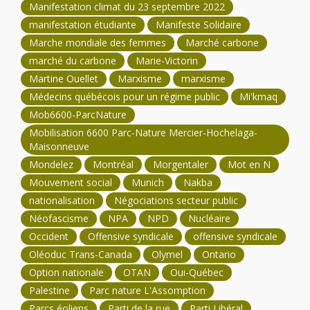
Manifestation climat du 23 septembre 2022
manifestation étudiante
Manifeste Solidaire
Marche mondiale des femmes
Marché carbone
marché du carbone
Marie-Victorin
Martine Ouellet
Marxisme
marxisme
Médecins québécois pour un régime public
Mi'kmaq
Mob6600-ParcNature
Mobilisation 6600 Parc-Nature Mercier-Hochelaga-
Maisonneuve
Mondelez
Montréal
Morgentaler
Mot en N
Mouvement social
Munich
Nakba
nationalisation
Négociations secteur public
Néofascisme
NPA
NPD
Nucléaire
Occident
Offensive syndicale
offensive syndicale
Oléoduc Trans-Canada
Olymel
Ontario
Option nationale
OTAN
Oui-Québec
Palestine
Parc nature L'Assomption
Parcs éoliens
Parti de la rue
Parti Libéral