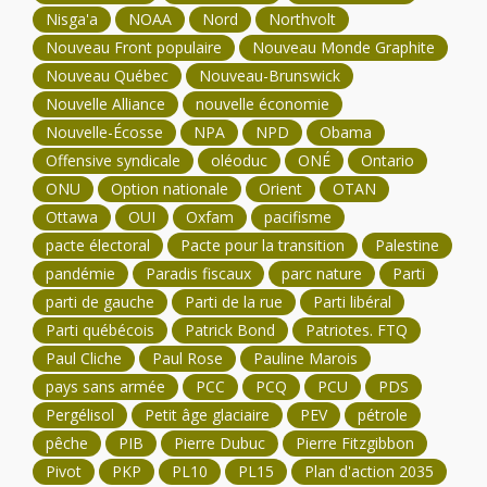
Nisga'a
NOAA
Nord
Northvolt
Nouveau Front populaire
Nouveau Monde Graphite
Nouveau Québec
Nouveau-Brunswick
Nouvelle Alliance
nouvelle économie
Nouvelle-Écosse
NPA
NPD
Obama
Offensive syndicale
oléoduc
ONÉ
Ontario
ONU
Option nationale
Orient
OTAN
Ottawa
OUI
Oxfam
pacifisme
pacte électoral
Pacte pour la transition
Palestine
pandémie
Paradis fiscaux
parc nature
Parti
parti de gauche
Parti de la rue
Parti libéral
Parti québécois
Patrick Bond
Patriotes. FTQ
Paul Cliche
Paul Rose
Pauline Marois
pays sans armée
PCC
PCQ
PCU
PDS
Pergélisol
Petit âge glaciaire
PEV
pétrole
pêche
PIB
Pierre Dubuc
Pierre Fitzgibbon
Pivot
PKP
PL10
PL15
Plan d'action 2035