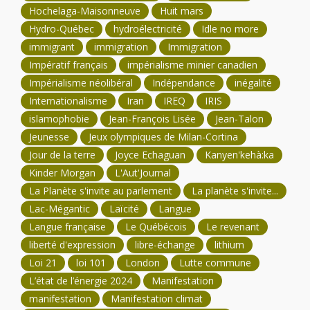
Hochelaga-Maisonneuve
Huit mars
Hydro-Québec
hydroélectricité
Idle no more
immigrant
immigration
Immigration
Impératif français
impérialisme minier canadien
Impérialisme néolibéral
Indépendance
inégalité
Internationalisme
Iran
IREQ
IRIS
islamophobie
Jean-François Lisée
Jean-Talon
Jeunesse
Jeux olympiques de Milan-Cortina
Jour de la terre
Joyce Echaguan
Kanyen'kehà:ka
Kinder Morgan
L'Aut'Journal
La Planète s'invite au parlement
La planète s'invite...
Lac-Mégantic
Laïcité
Langue
Langue française
Le Québécois
Le revenant
liberté d'expression
libre-échange
lithium
Loi 21
loi 101
London
Lutte commune
L’état de l’énergie 2024
Manifestation
manifestation
Manifestation climat