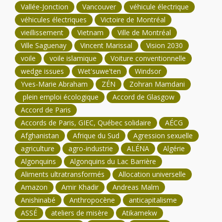
Vallée-Jonction
Vancouver
véhicule électrique
véhicules électriques
Victoire de Montréal
vieillissement
Vietnam
Ville de Montréal
Ville Saguenay
Vincent Marissal
Vision 2030
voile
voile islamique
Voiture conventionnelle
wedge issues
Wet'suwe'ten
Windsor
Yves-Marie Abraham
ZÉN
Zohran Mamdani
plein emploi écologique
Accord de Glasgow
Accord de Paris
Accords de Paris, GIEC, Québec solidaire
AÉCG
Afghanistan
Afrique du Sud
Agression sexuelle
agriculture
agro-industrie
ALÉNA
Algérie
Algonquins
Algonquins du Lac Barrière
Aliments ultratransformés
Allocation universelle
Amazon
Amir Khadir
Andreas Malm
Anishinabé
Anthropocène
anticapitalisme
ASSÉ
ateliers de misère
Atikamekw