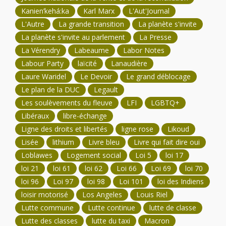
Kanien’kehá:ka
Karl Marx
L'Aut'Journal
L'Autre
La grande transition
La planète s'invite
La planète s'invite au parlement
La Presse
La Vérendry
Labeaume
Labor Notes
Labour Party
laïcité
Lanaudière
Laure Waridel
Le Devoir
Le grand déblocage
Le plan de la DUC
Legault
Les soulèvements du fleuve
LFI
LGBTQ+
Libéraux
libre-échange
Ligne des droits et libertés
ligne rose
Likoud
Lisée
lithium
Livre bleu
Livre qui fait dire oui
Loblawes
Logement social
Loi 5
loi 17
loi 21
loi 61
loi 62
Loi 66
Loi 69
loi 70
loi 96
Loi 97
loi 98
Loi 101
loi des Indiens
loisir motorisé
Los Angeles
Louis Riel
Lutte commune
Lutte continue
lutte de classe
Lutte des classes
lutte du taxi
Macron