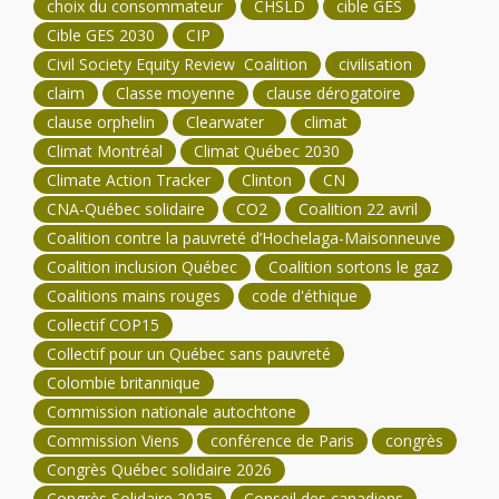
choix du consommateur
CHSLD
cible GES
Cible GES 2030
CIP
Civil Society Equity Review Coalition
civilisation
claim
Classe moyenne
clause dérogatoire
clause orphelin
Clearwater
climat
Climat Montréal
Climat Québec 2030
Climate Action Tracker
Clinton
CN
CNA-Québec solidaire
CO2
Coalition 22 avril
Coalition contre la pauvreté d’Hochelaga-Maisonneuve
Coalition inclusion Québec
Coalition sortons le gaz
Coalitions mains rouges
code d'éthique
Collectif COP15
Collectif pour un Québec sans pauvreté
Colombie britannique
Commission nationale autochtone
Commission Viens
conférence de Paris
congrès
Congrès Québec solidaire 2026
Congrès Solidaire 2025
Conseil des canadiens