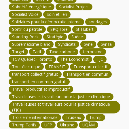
Sobriété énergétique
Socialist Project
Socialist Voice
Soin et lien
Solidaires pour la démocratie interne
sondages
Sortir du pétrole
SPQ-libre
St-Hubert
Standing Rock
Stratégie
Suède
Suprématisme blanc
Syndicats
Syrie
Syriza
Target
Tarif
Taxe carbone
terrorisme
TGV Québec-Toronto
The Economist
TJC
Tout électrique
TRANSIT
Transport collectif
transport collectif gratuit
Transport en commun
transport en commun gratuit
Travail productif et improductif
Travailleuses et travailleurs pour la justice climatique
Travailleuses et travailleurs pour la justice climatique
(TJC)
Troisième internationale
Trudeau
Trump
Trump Tarifs
UFP
Ukraine
UQÀM