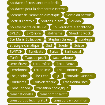
Solidaire décroissance matérielle
Solidaires pour la démocratie interne
Sommet de l'ambition climatique
Sortie du pétrole
Sortir du pétrole
Sortons le gaz
Soudan
Soulèvements du fleuve
Souveraineté autochtone
SPEDE
SPQ-libre
stalinisme
Standing Rock
Ste-Marie-St-Jacques
Stéphan Bureau
stratégie
stratégie climatique
Sud
Suède
Suisse
SWITCH
Syndicats
Syriza
tarif social
Tarifs
Taux de profit
taxe carbone
terre-étuve
terre-mère
Terre-Neuve
Terrebonne
terrorisme
The Economist
The Jacobin
The Leap
TJC
tornade Gatineau
Tourbières
Tout-électrique
Traditionnalistes
TransCanada
transition écologique
transnationales
transport collectif
transport collectif gratuit
transport en commun