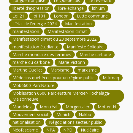
Langue française
Le Québécois
Le revenant
liberté d'expression
libre-échange
lithium
Loi 21
loi 101
London
Lutte commune
L’état de l’énergie 2024
Manifestation
manifestation
Manifestation climat
Manifestation climat du 23 septembre 2022
manifestation étudiante
Manifeste Solidaire
Marche mondiale des femmes
Marché carbone
marché du carbone
Marie-Victorin
Martine Ouellet
Marxisme
marxisme
Médecins québécois pour un régime public
Mi'kmaq
Mob6600-ParcNature
Mobilisation 6600 Parc-Nature Mercier-Hochelaga-
Maisonneuve
Mondelez
Montréal
Morgentaler
Mot en N
Mouvement social
Munich
Nakba
nationalisation
Négociations secteur public
Néofascisme
NPA
NPD
Nucléaire