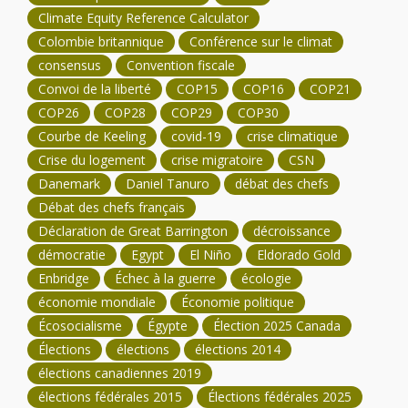
Climate Equity Reference Calculator
Colombie britannique
Conférence sur le climat
consensus
Convention fiscale
Convoi de la liberté
COP15
COP16
COP21
COP26
COP28
COP29
COP30
Courbe de Keeling
covid-19
crise climatique
Crise du logement
crise migratoire
CSN
Danemark
Daniel Tanuro
débat des chefs
Débat des chefs français
Déclaration de Great Barrington
décroissance
démocratie
Egypt
El Niño
Eldorado Gold
Enbridge
Échec à la guerre
écologie
économie mondiale
Économie politique
Écosocialisme
Égypte
Élection 2025 Canada
Élections
élections
élections 2014
élections canadiennes 2019
élections fédérales 2015
Élections fédérales 2025