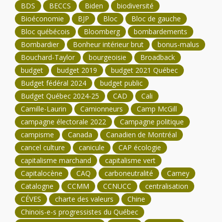
BDS
BECCS
Biden
biodiversité
Bioéconomie
BJP
Bloc
Bloc de gauche
Bloc québécois
Bloomberg
bombardements
Bombardier
Bonheur intérieur brut
bonus-malus
Bouchard-Taylor
bourgeoisie
Broadback
budget
budget 2019
budget 2021 Québec
Budget fédéral 2024
budget public
Budget Québec 2024-25
CAD
Cali
Camille-Laurin
Camionneurs
Camp McGill
campagne électorale 2022
Campagne politique
campisme
Canada
Canadien de Montréal
cancel culture
canicule
CAP écologie
capitalisme marchand
capitalisme vert
Capitalocène
CAQ
carboneutralité
Carney
Catalogne
CCMM
CCNUCC
centralisation
CÉVES
charte des valeurs
Chine
Chinois-e-s progressistes du Québec