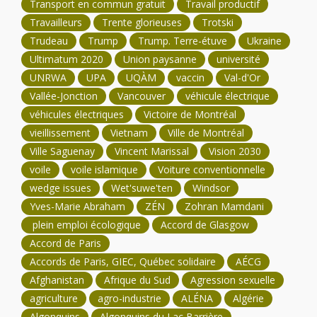
Transport en commun gratuit
Travail productif
Travailleurs
Trente glorieuses
Trotski
Trudeau
Trump
Trump. Terre-étuve
Ukraine
Ultimatum 2020
Union paysanne
université
UNRWA
UPA
UQÀM
vaccin
Val-d'Or
Vallée-Jonction
Vancouver
véhicule électrique
véhicules électriques
Victoire de Montréal
vieillissement
Vietnam
Ville de Montréal
Ville Saguenay
Vincent Marissal
Vision 2030
voile
voile islamique
Voiture conventionnelle
wedge issues
Wet'suwe'ten
Windsor
Yves-Marie Abraham
ZÉN
Zohran Mamdani
plein emploi écologique
Accord de Glasgow
Accord de Paris
Accords de Paris, GIEC, Québec solidaire
AÉCG
Afghanistan
Afrique du Sud
Agression sexuelle
agriculture
agro-industrie
ALÉNA
Algérie
Algonquins
Algonquins du Lac Barrière