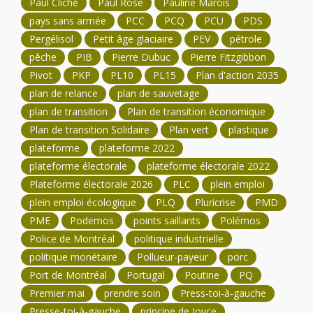
Paul Cliche
Paul Rose
Pauline Marois
pays sans armée
PCC
PCQ
PCU
PDS
Pergélisol
Petit âge glaciaire
PEV
pétrole
pêche
PIB
Pierre Dubuc
Pierre Fitzgibbon
Pivot
PKP
PL10
PL15
Plan d'action 2035
plan de relance
plan de sauvetage
plan de transition
Plan de transition économique
Plan de transition Solidaire
Plan vert
plastique
plateforme
plateforme 2022
plateforme électorale
plateforme électorale 2022
Plateforme électorale 2026
PLC
plein emploi
plein emploi écologique
PLQ
Pluricrise
PMD
PME
Podemos
points saillants
Polémos
Police de Montréal
politique industrielle
politique monétaire
Pollueur-payeur
porc
Port de Montréal
Portugal
Poutine
PQ
Premier mai
prendre soin
Press-toi-à-gauche
Presse-toi-à-gauche
principe de Joyce