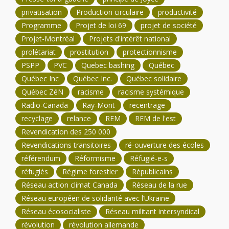
privatisation
Production circulaire
productivité
Programme
Projet de loi 69
projet de société
Projet-Montréal
Projets d'intérêt national
prolétariat
prostitution
protectionnisme
PSPP
PVC
Quebec bashing
Québec
Québec Inc
Québec Inc.
Québec solidaire
Québec ZéN
racisme
racisme systémique
Radio-Canada
Ray-Mont
recentrage
recyclage
relance
REM
REM de l'est
Revendication des 250 000
Revendications transitoires
ré-ouverture des écoles
référendum
Réformisme
Réfugié-e-s
réfugiés
Régime forestier
Républicains
Réseau action climat Canada
Réseau de la rue
Réseau européen de solidarité avec l’Ukraine
Réseau écosocialiste
Réseau militant intersyndical
révolution
révolution allemande