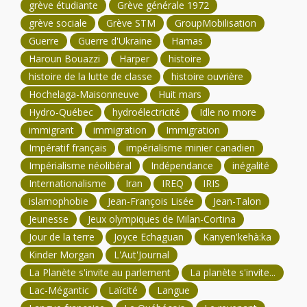
grève étudiante
Grève générale 1972
grève sociale
Grève STM
GroupMobilisation
Guerre
Guerre d'Ukraine
Hamas
Haroun Bouazzi
Harper
histoire
histoire de la lutte de classe
histoire ouvrière
Hochelaga-Maisonneuve
Huit mars
Hydro-Québec
hydroélectricité
Idle no more
immigrant
immigration
Immigration
Impératif français
impérialisme minier canadien
Impérialisme néolibéral
Indépendance
inégalité
Internationalisme
Iran
IREQ
IRIS
islamophobie
Jean-François Lisée
Jean-Talon
Jeunesse
Jeux olympiques de Milan-Cortina
Jour de la terre
Joyce Echaguan
Kanyen'kehà:ka
Kinder Morgan
L'Aut'Journal
La Planète s'invite au parlement
La planète s'invite...
Lac-Mégantic
Laïcité
Langue