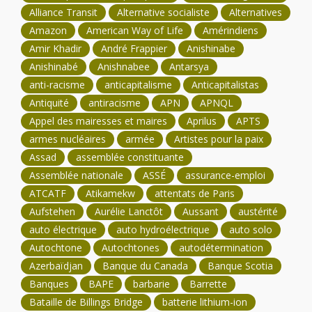
Alliance Transit
Alternative socialiste
Alternatives
Amazon
American Way of Life
Amérindiens
Amir Khadir
André Frappier
Anishinabe
Anishinabé
Anishnabee
Antarsya
anti-racisme
anticapitalisme
Anticapitalistas
Antiquité
antiracisme
APN
APNQL
Appel des mairesses et maires
Aprilus
APTS
armes nucléaires
armée
Artistes pour la paix
Assad
assemblée constituante
Assemblée nationale
ASSÉ
assurance-emploi
ATCATF
Atikamekw
attentats de Paris
Aufstehen
Aurélie Lanctôt
Aussant
austérité
auto électrique
auto hydroélectrique
auto solo
Autochtone
Autochtones
autodétermination
Azerbaïdjan
Banque du Canada
Banque Scotia
Banques
BAPE
barbarie
Barrette
Bataille de Billings Bridge
batterie lithium-ion