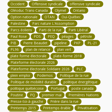
Occident
Offensive syndicale
offensive syndicale
Oléoduc Trans-Canada
Olymel
Ontario
Option nationale
OTAN
Oui-Québec
Palestine
Parc nature L'Assomption
Parcs éoliens
Parti de la rue
Parti Libéral
Paul Rose
PDS
PEQ
péages
pétrole
PIB
Pierre Beaudet
pipeline
PKP
PL-21
PL96
plan de relance
plan vert
plate forme électorale
plate-forme 2018
Plateforme électorale 2026
Plateforme électorale Solidaire 2026
PLC
plein emploi
Podemos
Politique de la rue
Politique de mobilité durable
politique énergétique
politique québécoise
Portugal
poste canada
Poutine
PQ
premier mai
Premières Nations
Presse-toi-à-gauche
Prière dans la rue
Printemps 2015
Printemps érable
Privatisation