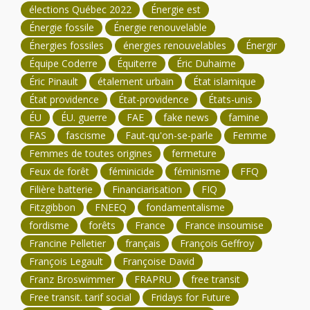
élections Québec 2022
Énergie est
Énergie fossile
Énergie renouvelable
Énergies fossiles
énergies renouvelables
Énergir
Équipe Coderre
Équiterre
Éric Duhaime
Éric Pinault
étalement urbain
État islamique
État providence
État-providence
États-unis
ÉU
ÉU. guerre
FAE
fake news
famine
FAS
fascisme
Faut-qu'on-se-parle
Femme
Femmes de toutes origines
fermeture
Feux de forêt
féminicide
féminisme
FFQ
Filière batterie
Financiarisation
FIQ
Fitzgibbon
FNEEQ
fondamentalisme
fordisme
forêts
France
France insoumise
Francine Pelletier
français
François Geffroy
François Legault
Françoise David
Franz Broswimmer
FRAPRU
free transit
Free transit. tarif social
Fridays for Future