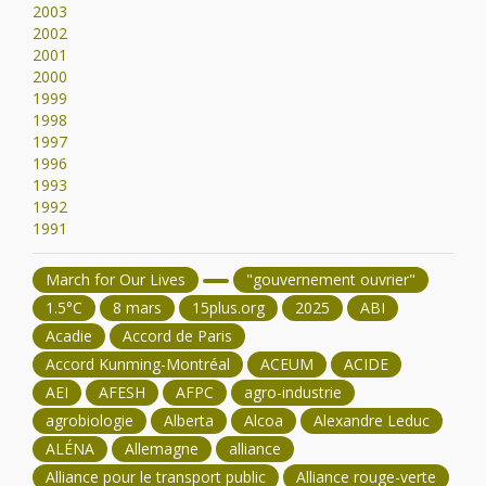
2003
2002
2001
2000
1999
1998
1997
1996
1993
1992
1991
March for Our Lives
"gouvernement ouvrier"
1.5°C
8 mars
15plus.org
2025
ABI
Acadie
Accord de Paris
Accord Kunming-Montréal
ACEUM
ACIDE
AEI
AFESH
AFPC
agro-industrie
agrobiologie
Alberta
Alcoa
Alexandre Leduc
ALÉNA
Allemagne
alliance
Alliance pour le transport public
Alliance rouge-verte