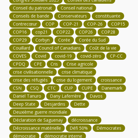
Conseil du patronat
Conseil national
Conseils de bande
Conservateurs
constituante
Contrecœur
COP
COP-21
COP-26
COP15
COP16
cop21
COP22
COP26
COP28
COP29
Corbyn
Corée
Corée du Sud
Couillard
Council of Canadians
Coût de la vie
COVES
Covid
covid-19
covid-zéro
CP-CC
CPDQ
CPE
Cris
Crise agricole
crise civilisationnelle
crise climatique
crise des réfugiés
crise du logement
croissance
CSN
CSQ
CTC
CUP
CUPE
Danemark
Daniel Tanuro
Dany Laferrière
Davos
Deep State
Desjardins
Dette
Deuxième guerre mondiale
Déclaration de Saguenay
décroissance
Décroissance matérielle
Défi 50%
Démocrates
démocratie
démocratie interne