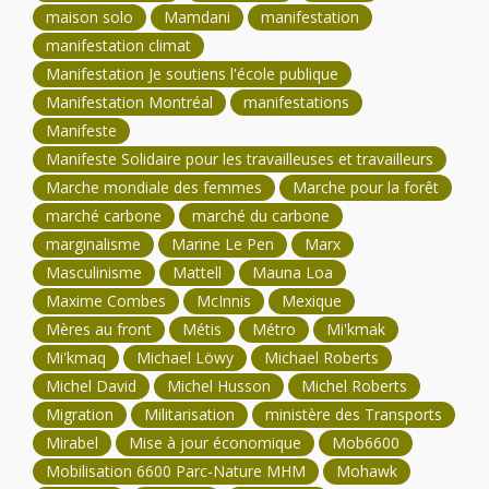
maison solo
Mamdani
manifestation
manifestation climat
Manifestation Je soutiens l'école publique
Manifestation Montréal
manifestations
Manifeste
Manifeste Solidaire pour les travailleuses et travailleurs
Marche mondiale des femmes
Marche pour la forêt
marché carbone
marché du carbone
marginalisme
Marine Le Pen
Marx
Masculinisme
Mattell
Mauna Loa
Maxime Combes
McInnis
Mexique
Mères au front
Métis
Métro
Mi'kmak
Mi'kmaq
Michael Löwy
Michael Roberts
Michel David
Michel Husson
Michel Roberts
Migration
Militarisation
ministère des Transports
Mirabel
Mise à jour économique
Mob6600
Mobilisation 6600 Parc-Nature MHM
Mohawk