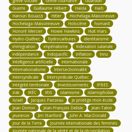
grève sociale
Grève tournante
Guardian
Guerre
Guillaume Hébert
Haisla
Haïti
Haroun Bouazzi
Hitler
Hochelaga-Maisoneuve
Hochelaga-Maisonneuve
Holocène
homard
Honoré Mercier
Howie Hawkins
Huit mars
Hydro-Québec
hydrocarbures
identitarisme
immigration
impérialisme
Indexation salariale
indépendance
Indopacific
inflation
Innu
Intelligence artificielle
Internationale
Internationalisme
Intersectionnalité
Intersyndicale
Intersyndicale Québec
Intégrité territoriale
Investissements
IPBES
Irak
IRÉC
IRIS
islamisme
islamophobie
Israël
Jacques Parizeau
Je protège mon école
Jean Dorion
Jean-François Delisle
Jean-Talon
jeunesse
Jim Stanford
John A. MacDonald
Jour de la Terre
Journée internationale des femmes
Journée nationale de la vérité et de la réconciliation