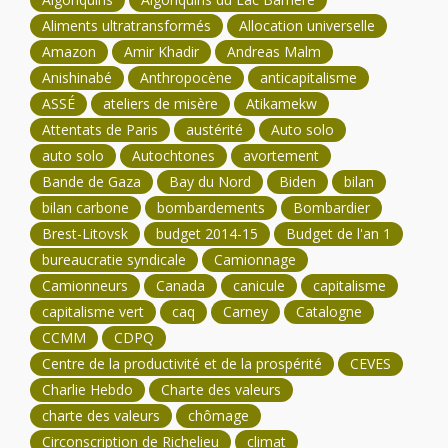
Aliments ultratransformés
Allocation universelle
Amazon
Amir Khadir
Andreas Malm
Anishinabé
Anthropocène
anticapitalisme
ASSÉ
ateliers de misère
Atikamekw
Attentats de Paris
austérité
Auto solo
auto solo
Autochtones
avortement
Bande de Gaza
Bay du Nord
Biden
bilan
bilan carbone
bombardements
Bombardier
Brest-Litovsk
budget 2014-15
Budget de l'an 1
bureaucratie syndicale
Camionnage
Camionneurs
Canada
canicule
capitalisme
capitalisme vert
caq
Carney
Catalogne
CCMM
CDPQ
Centre de la productivité et de la prospérité
CEVES
Charlie Hebdo
Charte des valeurs
charte des valeurs
chômage
Circonscription de Richelieu
climat