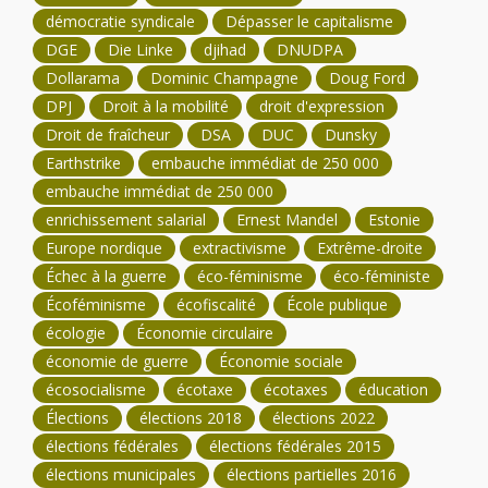
démocratie syndicale
Dépasser le capitalisme
DGE
Die Linke
djihad
DNUDPA
Dollarama
Dominic Champagne
Doug Ford
DPJ
Droit à la mobilité
droit d'expression
Droit de fraîcheur
DSA
DUC
Dunsky
Earthstrike
embauche immédiat de 250 000
embauche immédiat de 250 000
enrichissement salarial
Ernest Mandel
Estonie
Europe nordique
extractivisme
Extrême-droite
Échec à la guerre
éco-féminisme
éco-féministe
Écoféminisme
écofiscalité
École publique
écologie
Économie circulaire
économie de guerre
Économie sociale
écosocialisme
écotaxe
écotaxes
éducation
Élections
élections 2018
élections 2022
élections fédérales
élections fédérales 2015
élections municipales
élections partielles 2016