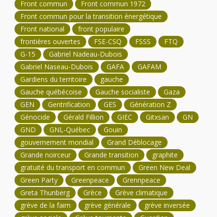
Front commun
Front commun 1972
Front commun pour la transition énergétique
Front national
front populaire
frontières ouvertes
FSE-CSQ
FSSS
FTQ
G-15
Gabriel Nadeau-Dubois
Gabriel Naseau-Dubois
GAFA
GAFAM
Gardiens du territoire
gauche
Gauche québécoise
Gauche socialiste
Gaza
GEN
Gentrification
GES
Génération Z
Génocide
Gérald Fillion
GIEC
Gitxsan
GN
GND
GNL-Québec
Gouin
gouvernement mondial
Grand Déblocage
Grande noirceur
Grande transition
graphite
gratuité du transport en commun
Green New Deal
Green Party
Greenpeace
Grennpeace
Greta Thunberg
Grèce
Grève climatique
grève de la faim
grève générale
grève inversée