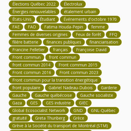
Élections Québec 2022
Électrolux
Énergies renouvelables
étalement urbain
États-Unis
Étudiant
Événements d'octobre 1970
FAE
FAO
Fatima Houda-Pepin
femme
Femmes de diverses origines
Feux de forêt
FFQ
filière batterie
finances publiques
financiarisation
Francine Pelletier
français
Françoise David
Front commun
front commun
front commun 2014
Front commun 2015
Front commun 2016
Front commun 2023
Front commun pour la transition énergétique
front populaire
Gabriel Nadeau-Dubois
Garderie
Gauche
Gauche québécoise
Gauche socialiste
Gaza
GES
GES industrie
GIEC
Global Ecosocialist Network
GND
GNL-Québec
gratuité
Greta Thunberg
Grèce
Grève à la Société du transport de Montréal (STM)