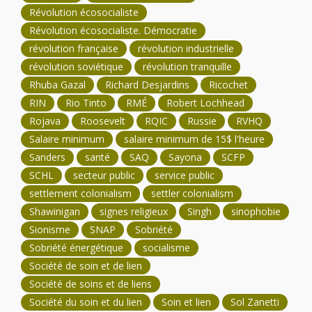
Révolution écosocialiste
Révolution écosocialiste. Démocratie
révolution française
révolution industrielle
révolution soviétique
révolution tranquille
Rhuba Gazal
Richard Desjardins
Ricochet
RIN
Rio Tinto
RMÉ
Robert Lochhead
Rojava
Roosevelt
RQIC
Russie
RVHQ
Salaire minimum
salaire minimum de 15$ l'heure
Sanders
santé
SAQ
Sayona
SCFP
SCHL
secteur public
service public
settlement colonialism
settler colonialism
Shawinigan
signes religieux
Singh
sinophobie
Sionisme
SNAP
Sobriété
Sobriété énergétique
socialisme
Société de soin et de lien
Société de soins et de liens
Société du soin et du lien
Soin et lien
Sol Zanetti