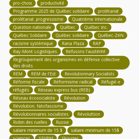
pro-choix
productivité
Programme 2025 de Québec solidaire
prolétariat
prolétariat. progressisme
Quatrième Internationale
Question nationale
Québec
Québec Inc.
Québec Solidaire
Québec solidaire
Québec-ZéN
racisme systémique
Rana Plaza
RAP
Ray-Mont Logistiques
Refusons l'austérité
Regroupement des organismes en défense collective
des droits
REM
REM de l'Est
Revolutionnary Socialists
Réforme fiscale
Réformisme radical
Réfugié-e
réfugiés
Réseau express bus (REB)
Réseau écosocialiste
Révolution
Révolution. Néofascisme
Révolutionnaires socialistes
Révoluttion
Robin des ruelles
Russie
salaire minimum de 15 $
salaire minimum de 15$
sciences
SEVPM
Skouries