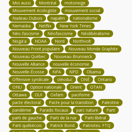
Moi aussi
Montréal
motoneige
Mouvement écologiste
mouvement social
Nadeau-Dubois
napalm
nationalisme
Nemaska
Netflix
New York Times
Néo-fascisme
Néofascisme
Néolibéralisme
Nisga'a
NOAA
Nord
Northvolt
Nouveau Front populaire
Nouveau Monde Graphite
Nouveau Québec
Nouveau-Brunswick
Nouvelle Alliance
nouvelle économie
Nouvelle-Écosse
NPA
NPD
Obama
Offensive syndicale
oléoduc
ONÉ
Ontario
ONU
Option nationale
Orient
OTAN
Ottawa
OUI
Oxfam
pacifisme
pacte électoral
Pacte pour la transition
Palestine
pandémie
Paradis fiscaux
parc nature
Parti
parti de gauche
Parti de la rue
Parti libéral
Parti québécois
Patrick Bond
Patriotes. FTQ