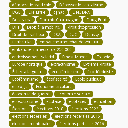
démocratie syndicale
Dépasser le capitalisme
DGE
Die Linke
djihad
DNUDPA
Dollarama
Dominic Champagne
Doug Ford
DPJ
Droit à la mobilité
droit d'expression
Droit de fraîcheur
DSA
DUC
Dunsky
Earthstrike
embauche immédiat de 250 000
embauche immédiat de 250 000
enrichissement salarial
Ernest Mandel
Estonie
Europe nordique
extractivisme
Extrême-droite
Échec à la guerre
éco-féminisme
éco-féministe
Écoféminisme
écofiscalité
École publique
écologie
Économie circulaire
économie de guerre
Économie sociale
écosocialisme
écotaxe
écotaxes
éducation
Élections
élections 2018
élections 2022
élections fédérales
élections fédérales 2015
élections municipales
élections partielles 2016