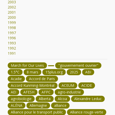
2003
2002
2001
2000
1999
1998
1997
1996
1993
1992
1991
March for Our Lives
"gouvernement ouvrier"
1.5°C
8 mars
15plus.org
2025
ABI
Acadie
Accord de Paris
Accord Kunming-Montréal
ACEUM
ACIDE
AEI
AFESH
AFPC
agro-industrie
agrobiologie
Alberta
Alcoa
Alexandre Leduc
ALÉNA
Allemagne
alliance
Alliance pour le transport public
Alliance rouge-verte