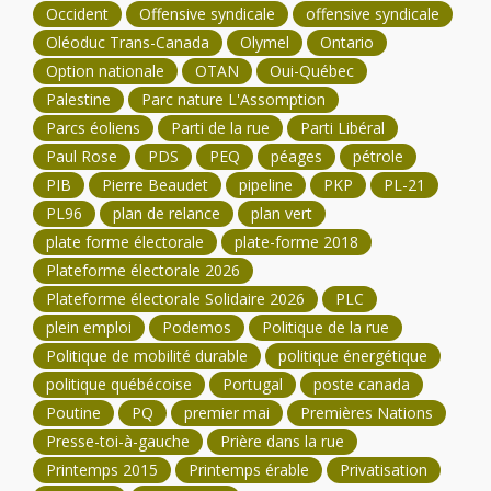
Occident
Offensive syndicale
offensive syndicale
Oléoduc Trans-Canada
Olymel
Ontario
Option nationale
OTAN
Oui-Québec
Palestine
Parc nature L'Assomption
Parcs éoliens
Parti de la rue
Parti Libéral
Paul Rose
PDS
PEQ
péages
pétrole
PIB
Pierre Beaudet
pipeline
PKP
PL-21
PL96
plan de relance
plan vert
plate forme électorale
plate-forme 2018
Plateforme électorale 2026
Plateforme électorale Solidaire 2026
PLC
plein emploi
Podemos
Politique de la rue
Politique de mobilité durable
politique énergétique
politique québécoise
Portugal
poste canada
Poutine
PQ
premier mai
Premières Nations
Presse-toi-à-gauche
Prière dans la rue
Printemps 2015
Printemps érable
Privatisation