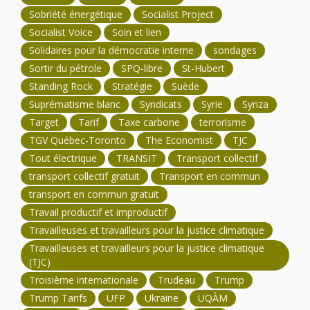
Sobriété énergétique
Socialist Project
Socialist Voice
Soin et lien
Solidaires pour la démocratie interne
sondages
Sortir du pétrole
SPQ-libre
St-Hubert
Standing Rock
Stratégie
Suède
Suprématisme blanc
Syndicats
Syrie
Syriza
Target
Tarif
Taxe carbone
terrorisme
TGV Québec-Toronto
The Economist
TJC
Tout électrique
TRANSIT
Transport collectif
transport collectif gratuit
Transport en commun
transport en commun gratuit
Travail productif et improductif
Travailleuses et travailleurs pour la justice climatique
Travailleuses et travailleurs pour la justice climatique
(TJC)
Troisième internationale
Trudeau
Trump
Trump Tarifs
UFP
Ukraine
UQÀM