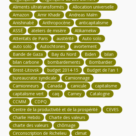
Aliments ultratransformés
Allocation universelle
Amazon
Amir Khadir
Andreas Malm
Anishinabé
Anthropocène
anticapitalisme
ASSÉ
ateliers de misère
Atikamekw
Attentats de Paris
austérité
Auto solo
auto solo
Autochtones
avortement
Bande de Gaza
Bay du Nord
Biden
bilan
bilan carbone
bombardements
Bombardier
Brest-Litovsk
budget 2014-15
Budget de l'an 1
bureaucratie syndicale
Camionnage
Camionneurs
Canada
canicule
capitalisme
capitalisme vert
caq
Carney
Catalogne
CCMM
CDPQ
Centre de la productivité et de la prospérité
CEVES
Charlie Hebdo
Charte des valeurs
charte des valeurs
chômage
Circonscription de Richelieu
climat