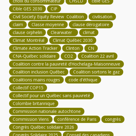
choix du consommateur
CHSLD
cible GES
Cible GES 2030
CIP
Civil Society Equity Review Coalition
civilisation
claim
Classe moyenne
clause dérogatoire
clause orphelin
Clearwater
climat
Climat Montréal
Climat Québec 2030
Climate Action Tracker
Clinton
CN
CNA-Québec solidaire
CO2
Coalition 22 avril
Coalition contre la pauvreté d’Hochelaga-Maisonneuve
Coalition inclusion Québec
Coalition sortons le gaz
Coalitions mains rouges
code d'éthique
Collectif COP15
Collectif pour un Québec sans pauvreté
Colombie britannique
Commission nationale autochtone
Commission Viens
conférence de Paris
congrès
Congrès Québec solidaire 2026
Congrès Solidaire 2025
Conseil des canadiens