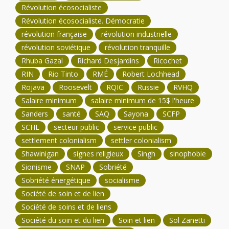
Révolution écosocialiste
Révolution écosocialiste. Démocratie
révolution française
révolution industrielle
révolution soviétique
révolution tranquille
Rhuba Gazal
Richard Desjardins
Ricochet
RIN
Rio Tinto
RMÉ
Robert Lochhead
Rojava
Roosevelt
RQIC
Russie
RVHQ
Salaire minimum
salaire minimum de 15$ l'heure
Sanders
santé
SAQ
Sayona
SCFP
SCHL
secteur public
service public
settlement colonialism
settler colonialism
Shawinigan
signes religieux
Singh
sinophobie
Sionisme
SNAP
Sobriété
Sobriété énergétique
socialisme
Société de soin et de lien
Société de soins et de liens
Société du soin et du lien
Soin et lien
Sol Zanetti