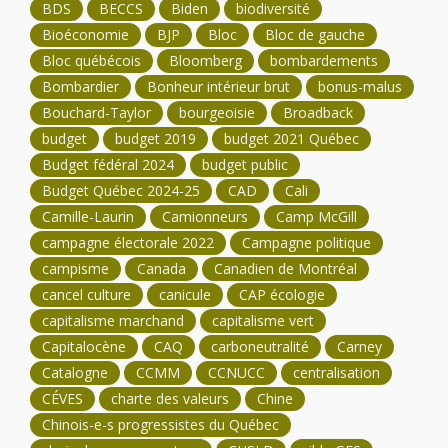
BDS
BECCS
Biden
biodiversité
Bioéconomie
BJP
Bloc
Bloc de gauche
Bloc québécois
Bloomberg
bombardements
Bombardier
Bonheur intérieur brut
bonus-malus
Bouchard-Taylor
bourgeoisie
Broadback
budget
budget 2019
budget 2021 Québec
Budget fédéral 2024
budget public
Budget Québec 2024-25
CAD
Cali
Camille-Laurin
Camionneurs
Camp McGill
campagne électorale 2022
Campagne politique
campisme
Canada
Canadien de Montréal
cancel culture
canicule
CAP écologie
capitalisme marchand
capitalisme vert
Capitalocène
CAQ
carboneutralité
Carney
Catalogne
CCMM
CCNUCC
centralisation
CÉVES
charte des valeurs
Chine
Chinois-e-s progressistes du Québec