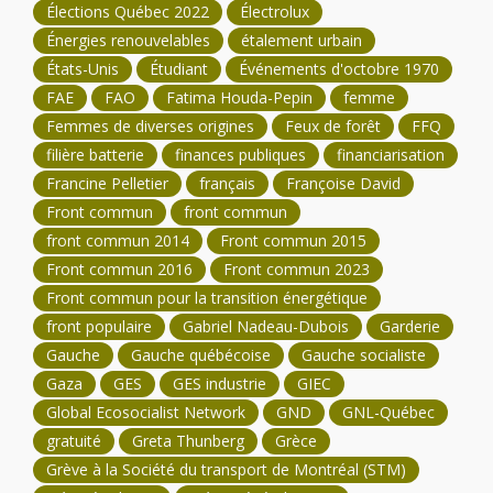
Élections Québec 2022
Électrolux
Énergies renouvelables
étalement urbain
États-Unis
Étudiant
Événements d'octobre 1970
FAE
FAO
Fatima Houda-Pepin
femme
Femmes de diverses origines
Feux de forêt
FFQ
filière batterie
finances publiques
financiarisation
Francine Pelletier
français
Françoise David
Front commun
front commun
front commun 2014
Front commun 2015
Front commun 2016
Front commun 2023
Front commun pour la transition énergétique
front populaire
Gabriel Nadeau-Dubois
Garderie
Gauche
Gauche québécoise
Gauche socialiste
Gaza
GES
GES industrie
GIEC
Global Ecosocialist Network
GND
GNL-Québec
gratuité
Greta Thunberg
Grèce
Grève à la Société du transport de Montréal (STM)