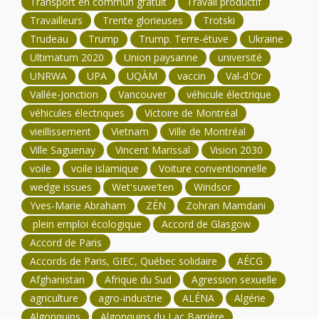
Transport en commun gratuit
Travail productif
Travailleurs
Trente glorieuses
Trotski
Trudeau
Trump
Trump. Terre-étuve
Ukraine
Ultimatum 2020
Union paysanne
université
UNRWA
UPA
UQÀM
vaccin
Val-d'Or
Vallée-Jonction
Vancouver
véhicule électrique
véhicules électriques
Victoire de Montréal
vieillissement
Vietnam
Ville de Montréal
Ville Saguenay
Vincent Marissal
Vision 2030
voile
voile islamique
Voiture conventionnelle
wedge issues
Wet'suwe'ten
Windsor
Yves-Marie Abraham
ZÉN
Zohran Mamdani
plein emploi écologique
Accord de Glasgow
Accord de Paris
Accords de Paris, GIEC, Québec solidaire
AÉCG
Afghanistan
Afrique du Sud
Agression sexuelle
agriculture
agro-industrie
ALÉNA
Algérie
Algonquins
Algonquins du Lac Barrière