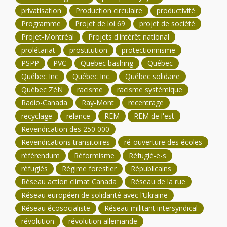
privatisation
Production circulaire
productivité
Programme
Projet de loi 69
projet de société
Projet-Montréal
Projets d'intérêt national
prolétariat
prostitution
protectionnisme
PSPP
PVC
Quebec bashing
Québec
Québec Inc
Québec Inc.
Québec solidaire
Québec ZéN
racisme
racisme systémique
Radio-Canada
Ray-Mont
recentrage
recyclage
relance
REM
REM de l'est
Revendication des 250 000
Revendications transitoires
ré-ouverture des écoles
référendum
Réformisme
Réfugié-e-s
réfugiés
Régime forestier
Républicains
Réseau action climat Canada
Réseau de la rue
Réseau européen de solidarité avec l’Ukraine
Réseau écosocialiste
Réseau militant intersyndical
révolution
révolution allemande