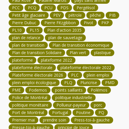
Paul Rose
Pauline Marois
pays sans armée
PCC
PCQ
PCU
PDS
Pergélisol
Petit âge glaciaire
PEV
pétrole
pêche
PIB
Pierre Dubuc
Pierre Fitzgibbon
Pivot
PKP
PL10
PL15
Plan d'action 2035
plan de relance
plan de sauvetage
plan de transition
Plan de transition économique
Plan de transition Solidaire
Plan vert
plastique
plateforme
plateforme 2022
plateforme électorale
plateforme électorale 2022
Plateforme électorale 2026
PLC
plein emploi
plein emploi écologique
PLQ
Pluricrise
PMD
PME
Podemos
points saillants
Polémos
Police de Montréal
politique industrielle
politique monétaire
Pollueur-payeur
porc
Port de Montréal
Portugal
Poutine
PQ
Premier mai
prendre soin
Press-toi-à-gauche
Presse-toi-à-gauche
principe de Joyce