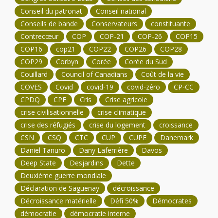
Conseil du patronat
Conseil national
Conseils de bande
Conservateurs
constituante
Contrecœur
COP
COP-21
COP-26
COP15
COP16
cop21
COP22
COP26
COP28
COP29
Corbyn
Corée
Corée du Sud
Couillard
Council of Canadians
Coût de la vie
COVES
Covid
covid-19
covid-zéro
CP-CC
CPDQ
CPE
Cris
Crise agricole
crise civilisationnelle
crise climatique
crise des réfugiés
crise du logement
croissance
CSN
CSQ
CTC
CUP
CUPE
Danemark
Daniel Tanuro
Dany Laferrière
Davos
Deep State
Desjardins
Dette
Deuxième guerre mondiale
Déclaration de Saguenay
décroissance
Décroissance matérielle
Défi 50%
Démocrates
démocratie
démocratie interne