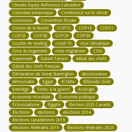
Climate Equity Reference Calculator
Colombie britannique
Conférence sur le climat
consensus
Convention fiscale
Convoi de la liberté
COP15
COP16
COP21
COP26
COP28
COP29
COP30
Courbe de Keeling
covid-19
crise climatique
Crise du logement
crise migratoire
CSN
Danemark
Daniel Tanuro
débat des chefs
Débat des chefs français
Déclaration de Great Barrington
décroissance
démocratie
Egypt
El Niño
Eldorado Gold
Enbridge
Échec à la guerre
écologie
économie mondiale
Économie politique
Écosocialisme
Égypte
Élection 2025 Canada
Élections
élections
élections 2014
élections canadiennes 2019
élections fédérales 2015
Élections fédérales 2025