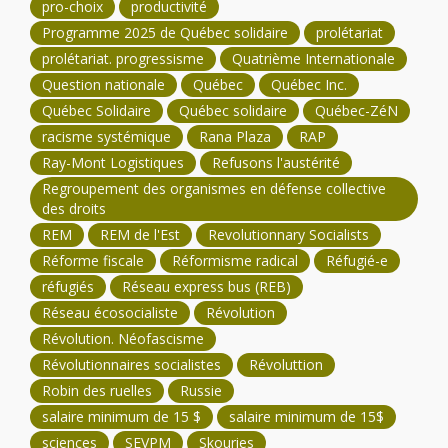
pro-choix
productivité
Programme 2025 de Québec solidaire
prolétariat
prolétariat. progressisme
Quatrième Internationale
Question nationale
Québec
Québec Inc.
Québec Solidaire
Québec solidaire
Québec-ZéN
racisme systémique
Rana Plaza
RAP
Ray-Mont Logistiques
Refusons l'austérité
Regroupement des organismes en défense collective
des droits
REM
REM de l'Est
Revolutionnary Socialists
Réforme fiscale
Réformisme radical
Réfugié-e
réfugiés
Réseau express bus (REB)
Réseau écosocialiste
Révolution
Révolution. Néofascisme
Révolutionnaires socialistes
Révoluttion
Robin des ruelles
Russie
salaire minimum de 15 $
salaire minimum de 15$
sciences
SEVPM
Skouries