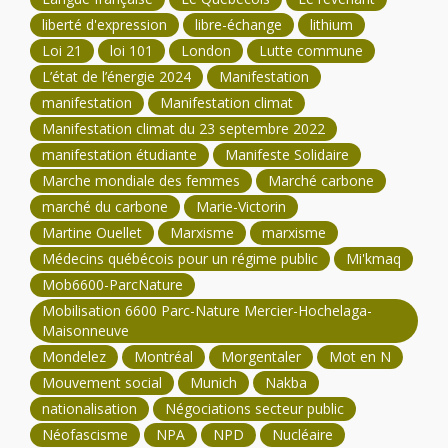
liberté d'expression
libre-échange
lithium
Loi 21
loi 101
London
Lutte commune
L’état de l’énergie 2024
Manifestation
manifestation
Manifestation climat
Manifestation climat du 23 septembre 2022
manifestation étudiante
Manifeste Solidaire
Marche mondiale des femmes
Marché carbone
marché du carbone
Marie-Victorin
Martine Ouellet
Marxisme
marxisme
Médecins québécois pour un régime public
Mi'kmaq
Mob6600-ParcNature
Mobilisation 6600 Parc-Nature Mercier-Hochelaga-
Maisonneuve
Mondelez
Montréal
Morgentaler
Mot en N
Mouvement social
Munich
Nakba
nationalisation
Négociations secteur public
Néofascisme
NPA
NPD
Nucléaire