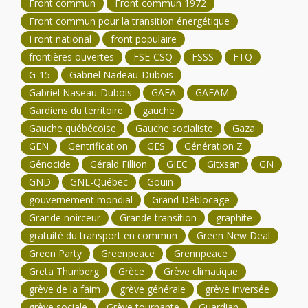
Front commun
Front commun 1972
Front commun pour la transition énergétique
Front national
front populaire
frontières ouvertes
FSE-CSQ
FSSS
FTQ
G-15
Gabriel Nadeau-Dubois
Gabriel Naseau-Dubois
GAFA
GAFAM
Gardiens du territoire
gauche
Gauche québécoise
Gauche socialiste
Gaza
GEN
Gentrification
GES
Génération Z
Génocide
Gérald Fillion
GIEC
Gitxsan
GN
GND
GNL-Québec
Gouin
gouvernement mondial
Grand Déblocage
Grande noirceur
Grande transition
graphite
gratuité du transport en commun
Green New Deal
Green Party
Greenpeace
Grennpeace
Greta Thunberg
Grèce
Grève climatique
grève de la faim
grève générale
grève inversée
grève sociale
Grève tournante
Guardian