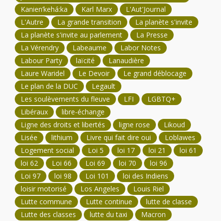
Kanien’kehá:ka
Karl Marx
L'Aut'Journal
L'Autre
La grande transition
La planète s'invite
La planète s'invite au parlement
La Presse
La Vérendry
Labeaume
Labor Notes
Labour Party
laïcité
Lanaudière
Laure Waridel
Le Devoir
Le grand déblocage
Le plan de la DUC
Legault
Les soulèvements du fleuve
LFI
LGBTQ+
Libéraux
libre-échange
Ligne des droits et libertés
ligne rose
Likoud
Lisée
lithium
Livre qui fait dire oui
Loblawes
Logement social
Loi 5
loi 17
loi 21
loi 61
loi 62
Loi 66
Loi 69
loi 70
loi 96
Loi 97
loi 98
Loi 101
loi des Indiens
loisir motorisé
Los Angeles
Louis Riel
Lutte commune
Lutte continue
lutte de classe
Lutte des classes
lutte du taxi
Macron