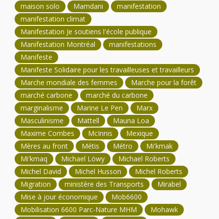
maison solo
Mamdani
manifestation
manifestation climat
Manifestation Je soutiens l'école publique
Manifestation Montréal
manifestations
Manifeste
Manifeste Solidaire pour les travailleuses et travailleurs
Marche mondiale des femmes
Marche pour la forêt
marché carbone
marché du carbone
marginalisme
Marine Le Pen
Marx
Masculinisme
Mattell
Mauna Loa
Maxime Combes
McInnis
Mexique
Mères au front
Métis
Métro
Mi'kmak
Mi'kmaq
Michael Löwy
Michael Roberts
Michel David
Michel Husson
Michel Roberts
Migration
ministère des Transports
Mirabel
Mise à jour économique
Mob6600
Mobilisation 6600 Parc-Nature MHM
Mohawk