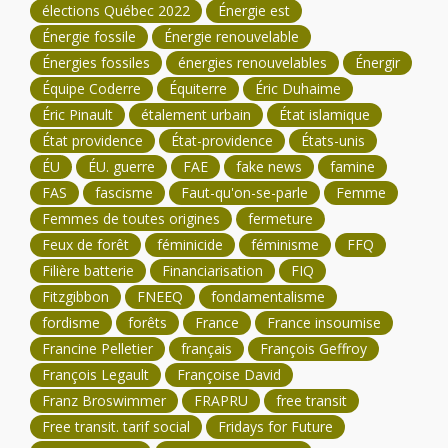
élections Québec 2022
Énergie est
Énergie fossile
Énergie renouvelable
Énergies fossiles
énergies renouvelables
Énergir
Équipe Coderre
Équiterre
Éric Duhaime
Éric Pinault
étalement urbain
État islamique
État providence
État-providence
États-unis
ÉU
ÉU. guerre
FAE
fake news
famine
FAS
fascisme
Faut-qu'on-se-parle
Femme
Femmes de toutes origines
fermeture
Feux de forêt
féminicide
féminisme
FFQ
Filière batterie
Financiarisation
FIQ
Fitzgibbon
FNEEQ
fondamentalisme
fordisme
forêts
France
France insoumise
Francine Pelletier
français
François Geffroy
François Legault
Françoise David
Franz Broswimmer
FRAPRU
free transit
Free transit. tarif social
Fridays for Future