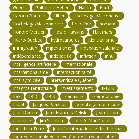
Guerre
Guillaume Hébert
Haisla
Haïti
Haroun Bouazzi
Hitler
Hochelaga-Maisoneuve
Hochelaga-Maisonneuve
Holocène
homard
Honoré Mercier
Howie Hawkins
Huit mars
Hydro-Québec
hydrocarbures
identitarisme
immigration
impérialisme
Indexation salariale
indépendance
Indopacific
inflation
Innu
Intelligence artificielle
Internationale
Internationalisme
Intersectionnalité
Intersyndicale
Intersyndicale Québec
Intégrité territoriale
Investissements
IPBES
Irak
IRÉC
IRIS
islamisme
islamophobie
Israël
Jacques Parizeau
Je protège mon école
Jean Dorion
Jean-François Delisle
Jean-Talon
jeunesse
Jim Stanford
John A. MacDonald
Jour de la Terre
Journée internationale des femmes
Journée nationale de la vérité et de la réconciliation