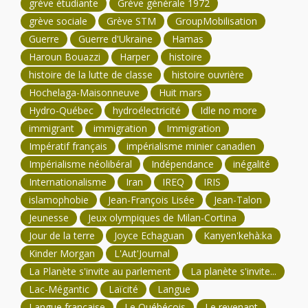
grève étudiante
Grève générale 1972
grève sociale
Grève STM
GroupMobilisation
Guerre
Guerre d'Ukraine
Hamas
Haroun Bouazzi
Harper
histoire
histoire de la lutte de classe
histoire ouvrière
Hochelaga-Maisonneuve
Huit mars
Hydro-Québec
hydroélectricité
Idle no more
immigrant
immigration
Immigration
Impératif français
impérialisme minier canadien
Impérialisme néolibéral
Indépendance
inégalité
Internationalisme
Iran
IREQ
IRIS
islamophobie
Jean-François Lisée
Jean-Talon
Jeunesse
Jeux olympiques de Milan-Cortina
Jour de la terre
Joyce Echaguan
Kanyen'kehà:ka
Kinder Morgan
L'Aut'Journal
La Planète s'invite au parlement
La planète s'invite...
Lac-Mégantic
Laïcité
Langue
Langue française
Le Québécois
Le revenant