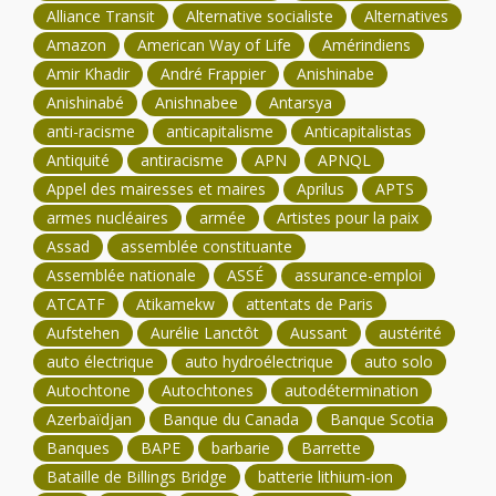
Alliance Transit
Alternative socialiste
Alternatives
Amazon
American Way of Life
Amérindiens
Amir Khadir
André Frappier
Anishinabe
Anishinabé
Anishnabee
Antarsya
anti-racisme
anticapitalisme
Anticapitalistas
Antiquité
antiracisme
APN
APNQL
Appel des mairesses et maires
Aprilus
APTS
armes nucléaires
armée
Artistes pour la paix
Assad
assemblée constituante
Assemblée nationale
ASSÉ
assurance-emploi
ATCATF
Atikamekw
attentats de Paris
Aufstehen
Aurélie Lanctôt
Aussant
austérité
auto électrique
auto hydroélectrique
auto solo
Autochtone
Autochtones
autodétermination
Azerbaïdjan
Banque du Canada
Banque Scotia
Banques
BAPE
barbarie
Barrette
Bataille de Billings Bridge
batterie lithium-ion