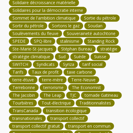
Solidaire décroissance matérielle
Solidaires pour la démocratie interne
Sommet de l'ambition climatique
Sortie du pétrole
Sortir du pétrole
Sortons le gaz
Soudan
Soulèvements du fleuve
Souveraineté autochtone
SPEDE
SPQ-libre
stalinisme
Standing Rock
Ste-Marie-St-Jacques
Stéphan Bureau
stratégie
stratégie climatique
Sud
Suède
Suisse
SWITCH
Syndicats
Syriza
tarif social
Tarifs
Taux de profit
taxe carbone
terre-étuve
terre-mère
Terre-Neuve
Terrebonne
terrorisme
The Economist
The Jacobin
The Leap
TJC
tornade Gatineau
Tourbières
Tout-électrique
Traditionnalistes
TransCanada
transition écologique
transnationales
transport collectif
transport collectif gratuit
transport en commun