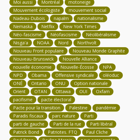
Moi aussi
Montréal
motoneige
Mouvement écologiste
mouvement social
Nadeau-Dubois
napalm
nationalisme
Nemaska
Netflix
New York Times
Néo-fascisme
Néofascisme
Néolibéralisme
Nisga'a
NOAA
Nord
Northvolt
Nouveau Front populaire
Nouveau Monde Graphite
Nouveau-Brunswick
Nouvelle Alliance
nouvelle économie
Nouvelle-Écosse
NPA
NPD
Obama
Offensive syndicale
oléoduc
ONÉ
Ontario
ONU
Option nationale
Orient
OTAN
Ottawa
OUI
Oxfam
pacifisme
pacte électoral
Pacte pour la transition
Palestine
pandémie
Paradis fiscaux
parc nature
Parti
parti de gauche
Parti de la rue
Parti libéral
Patrick Bond
Patriotes. FTQ
Paul Cliche