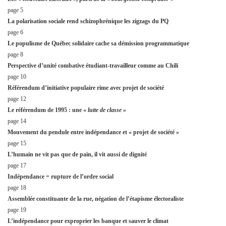
page 5
La polarisation sociale rend schizophrénique les zigzags du PQ
page 6
Le populisme de Québec solidaire cache sa démission programmatique
page 8
Perspective d’unité combative étudiant-travailleur comme au Chili
page 10
Référendum d’initiative populaire rime avec projet de société
page 12
Le référendum de 1995 : une «
lutte de classe
»
page 14
Mouvement du pendule entre indépendance et « projet de société »
page 15
L’humain ne vit pas que de pain, il vit aussi de dignité
page 17
Indépendance = rupture de l’ordre social
page 18
Assemblée constituante de la rue, négation de l’étapisme électoraliste
page 19
L’indépendance pour exproprier les banque et sauver le climat