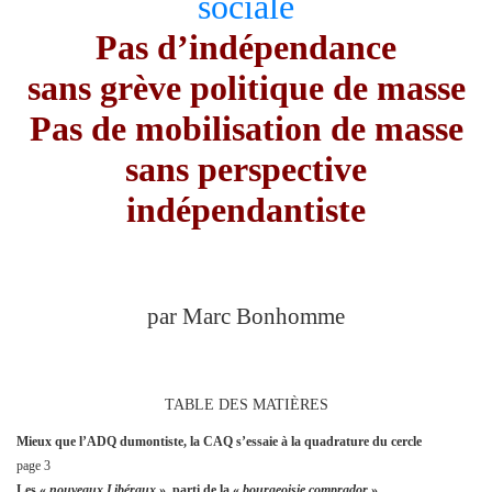
sociale
Pas d’indépendance
sans grève politique de masse
Pas de mobilisation de masse
sans perspective
indépendantiste
par Marc Bonhomme
TABLE DES MATIÈRES
Mieux que l’ADQ dumontiste, la CAQ s’essaie à la quadrature du cercle
page 3
Les «
nouveaux Libéraux
», parti de la «
bourgeoisie comprador
»