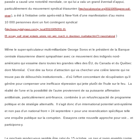
passée a causé une notoriété mondiale, ce qui lui a valu un grand éventail d’appui,
particulièrement du mouvement syndical étasunien (
http://socialistworker.org/2011/10/05/against-wall-
), a été à l’initiative cette après-midi à New-York d’une manifestation d’au moins
street
10 000 personnes dont un fort contingent syndical
(
http://www.nydailynews.com/ny_local/2011/10/05/2011-10-
)
05_occupy_wall_street_protests_unions_join_epic_march_in_downtown_manhattan.html?r=news/national
Même le super-spéculateur multi-milliardaire George Soros et le président de la Banque
centrale étasunienne disent sympathiser avec ce mouvement des indignés nord-
américains qui essaime dans toutes les grandes villes des ÉU, du Canada et du Québec
dont Montréal. C’est dire sa force d’attraction qui va chercher une colère latente qui ne
trouve pas de débouchés institutionnels… d’où l’effort concomitant de récupération qu’il
génère pour compenser une inefficace répression qui jette plutôt de l’huile sur le feu. La
réalité de l’une et la possibilité de l’autre proviennent de sa puissante affirmation
antilibérale, particulièrement anti-finance, combinée à un refus/incapacité de programme
politique et de stratégie alternatifs. Il s’agit donc d’un international potentiel anti-système
et non pas d’un national front « 24 septembre » pour une revendication spécifique telle
une enquête publique sur la corruption. Essayons cette nouvelle approche pour voir… et
participons-y.
Le prochain rendez-vous semble être celui du 15 octobre, un
tous et toutes ensemble
contre