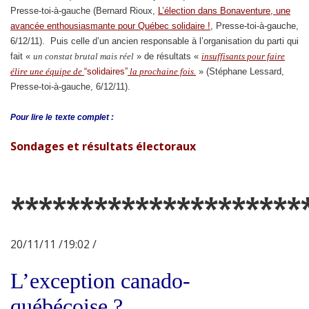
Presse-toi-à-gauche (Bernard Rioux,
L’élection dans Bonaventure, une
avancée enthousiasmante pour Québec solidaire !
, Presse-toi-à-gauche,
6/12/11). Puis celle d’un ancien responsable à l’organisation du parti qui
fait «
un constat brutal mais réel
» de résultats «
insuffisants pour faire
élire une équipe de
“solidaires”
la prochaine fois.
» (Stéphane Lessard,
Presse-toi-à-gauche, 6/12/11).
Pour lire le
texte complet :
Sondages et résultats électoraux
*********************
20/11/11 /19:02 /
L’exception canado-
québécoise ?