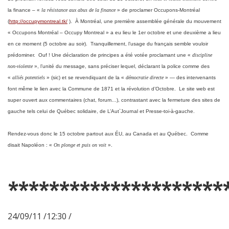
la finance – «
la résistance aux abus de la finance
» de proclamer Occupons-Montréal
(
http://occupymontreal.tk/
). À Montréal, une première assemblée générale du mouvement
« Occupons Montréal – Occupy Montreal » a eu lieu le 1
er
octobre et une deuxième a lieu
en ce moment (5 octobre au soir). Tranquillement, l’usage du français semble vouloir
prédominer. Ouf ! Une déclaration de principes a été votée proclamant une «
discipline
non-violente
», l’unité du message, sans préciser lequel, déclarant la police comme des
«
alliés potentiels
» (sic) et se revendiquant de la «
démocratie directe
» — des intervenants
font même le lien avec la Commune de 1871 et la révolution d’Octobre. Le site web est
super ouvert aux commentaires (chat, forum…), contrastant avec la fermeture des sites de
gauche tels celui de Québec solidaire, de L’Aut`Journal et Presse-toi-à-gauche.
Rendez-vous donc le 15 octobre partout aux ÉU, au Canada et au Québec. Comme
disait Napoléon : «
On plonge et puis on voit
».
*********************
24/09/11 /12:30 /