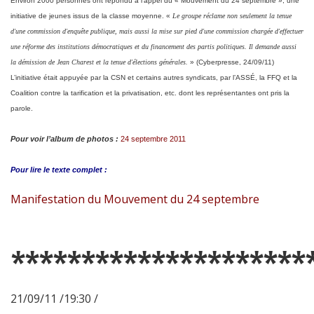
Environ 2000 personnes ont répondu à l’appel du « Mouvement du 24 septembre », une
initiative de jeunes issus de la classe moyenne. «
Le groupe réclame non seulement la tenue
d'une commission d'enquête publique, mais aussi la mise sur pied d'une commission chargée d'effectuer
une réforme des institutions démocratiques et du financement des partis politiques. Il demande aussi
la démission de Jean Charest et la tenue d'élections générales.
» (Cyberpresse, 24/09/11)
L’initiative était appuyée par la CSN et certains autres syndicats, par l’ASSÉ, la FFQ et la
Coalition contre la tarification et la privatisation, etc. dont les représentantes ont pris la
parole.
Pour voir l’album de photos :
24 septembre 2011
Pour lire le
texte complet :
Manifestation du Mouvement du 24 septembre
*********************
21/09/11 /19:30 /