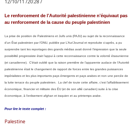
12/10/11 /20:28 /
Le renforcement de l’Autorité palestinienne n’équivaut pas
au renforcement de la cause du peuple palestinien
La prise de position de Palestiniens et Juifs unis (PAJU) au sujet de la reconnaissance
d’un État palestinien par l’ONU, publiée par L’Aut’Journal et reproduite ci-après, a pu
surprendre tant les reportages des grands médias avait donné l’impression que la seule
possibilité progressiste était l’appui à cette reconnaissance contre la volonté étasunienne
(et canadienne). C’était oublié que la raison première de l’apparente audace de l’Autorité
palestinienne était le changement de rapport de forces entre les grandes puissances
impérialistes et les plus importants pays émergents et pays arabes et non une percée de
la lutte tenace du peuple palestinien. La clef de toute cette affaire, c’est l’affaiblissement
économique, financier et militaire des ÉU (et de son allié canadien) suite à la crise
économique, à l’enlisement afghan et iraquien et au printemps arabe.
Pour lire le
texte complet :
Palestine