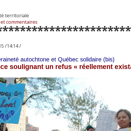
té territoriale
 et commentaires
***********************
5 /14:14 /
raineté autochtone et Québec solidaire (bis)
nce soulignant un refus « réellement exist