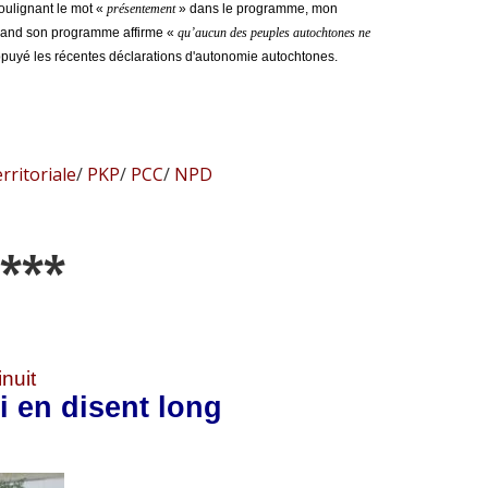
ulignant le mot «
présentement
» dans le programme, mon
 quand son programme affirme «
qu’aucun des peuples autochtones ne
appuyé les récentes déclarations d'autonomie autochtones.
rritoriale
/
PKP
/
PCC
/
NPD
***
inuit
i en disent long