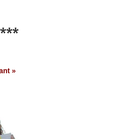
***
ant »