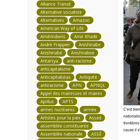
Alliance Transit
Alternative socialiste
Alternatives
Amazon
American Way of Life
Amérindiens
Amir Khadir
André Frappier
Anishinabe
Anishinabé
Anishnabee
Antarsya
anti-racisme
anticapitalisme
Anticapitalistas
Antiquité
antiracisme
APN
APNQL
Appel des mairesses et maires
Aprilus
APTS
armes nucléaires
armée
C'est bien
nationalis
Artistes pour la paix
Assad
frontières
assemblée constituante
cause il s
Assemblée nationale
ASSÉ