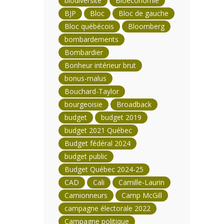
biodiversité
Bioéconomie
BJP
Bloc
Bloc de gauche
Bloc québécois
Bloomberg
bombardements
Bombardier
Bonheur intérieur brut
bonus-malus
Bouchard-Taylor
bourgeoisie
Broadback
budget
budget 2019
budget 2021 Québec
Budget fédéral 2024
budget public
Budget Québec 2024-25
CAD
Cali
Camille-Laurin
Camionneurs
Camp McGill
campagne électorale 2022
Campagne politique