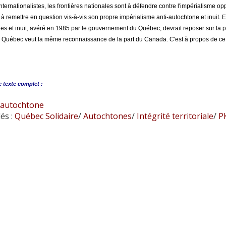
internationalistes, les frontières nationales sont à défendre contre l'impérialisme
à remettre en question vis-à-vis son propre impérialisme anti-autochtone et inuit. 
es et inuit, avéré en 1985 par le gouvernement du Québec, devrait reposer sur la po
Québec veut la même reconnaissance de la part du Canada. C'est à propos de ce pr
e
texte complet :
 autochtone
és :
Québec Solidaire
/
Autochtones
/
Intégrité territoriale
/
P