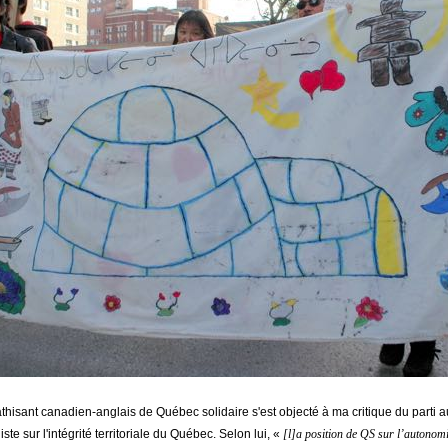
hisant canadien-anglais de Québec solidaire s'est objecté à ma critique du parti a
ste sur l'intégrité territoriale du Québec. Selon lui, «
[l]a position de QS sur l’autonomi