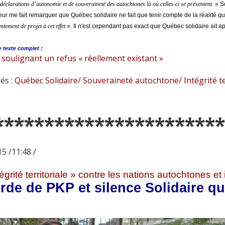
déclarations d’autonomie et de souveraineté des autochtones là où celles-ci se présentent.
» So
teur me fait remarquer que Québec solidaire ne fait que tenir compte de la réalité
ntement de projet à cet effet
». Il n'est cependant pas exact que Québec solidaire ait 
e
texte complet :
 soulignant un refus « réellement existant »
és :
Québec Solidaire
/
Souveraineté autochtone
/
Intégrité te
***********************
5 /11:48 /
tégrité territoriale » contre les nations autochtones et 
de de PKP et silence Solidaire qu