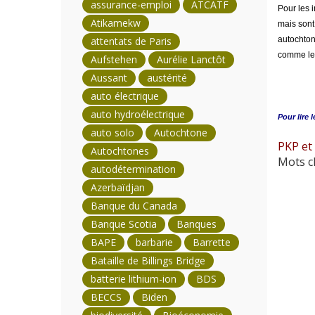
assurance-emploi
ATCATF
Pour les 
Atikamekw
mais sont 
attentats de Paris
autochton
comme le 
Aufstehen
Aurélie Lanctôt
Aussant
austérité
auto électrique
auto hydroélectrique
Pour lire l
auto solo
Autochtone
PKP et
Autochtones
Mots cl
autodétermination
Azerbaïdjan
Banque du Canada
Banque Scotia
Banques
BAPE
barbarie
Barrette
Bataille de Billings Bridge
batterie lithium-ion
BDS
BECCS
Biden