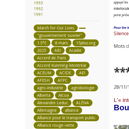
1993
appuyé les 
1992
interlocu
1991
porte prése
March for Our Lives
Pour lire l
Silence
"gouvernement ouvrier"
1.5°C
8 mars
15plus.org
Mots cl
2025
ABI
Acadie
Accord de Paris
Accord Kunming-Montréal
**
ACEUM
ACIDE
AEI
AFESH
AFPC
28/11/1
agro-industrie
agrobiologie
Alberta
Alcoa
L'« in
Alexandre Leduc
ALÉNA
Bour
Allemagne
alliance
Alliance pour le transport public
Alliance rouge-verte