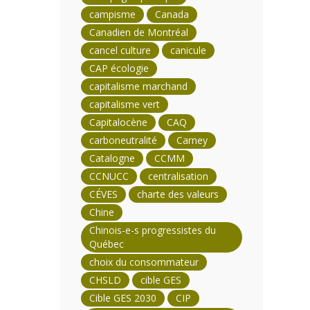
campisme
Canada
Canadien de Montréal
cancel culture
canicule
CAP écologie
capitalisme marchand
capitalisme vert
Capitalocène
CAQ
carboneutralité
Carney
Catalogne
CCMM
CCNUCC
centralisation
CÉVES
charte des valeurs
Chine
Chinois-e-s progressistes du
Québec
choix du consommateur
CHSLD
cible GES
Cible GES 2030
CIP