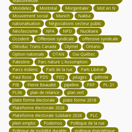
Maisonneuve
Mondelez
Montréal
Morgentaler
Mot en N
Mouvement social
Munich
Nakba
nationalisation
Négociations secteur public
Néofascisme
NPA
NPD
Nucléaire
Occident
Offensive syndicale
offensive syndicale
Oléoduc Trans-Canada
Olymel
Ontario
Option nationale
OTAN
Oui-Québec
Palestine
Parc nature L'Assomption
Parcs éoliens
Parti de la rue
Parti Libéral
Paul Rose
PDS
PEQ
péages
pétrole
PIB
Pierre Beaudet
pipeline
PKP
PL-21
PL96
plan de relance
plan vert
plate forme électorale
plate-forme 2018
Plateforme électorale 2026
Plateforme électorale Solidaire 2026
PLC
plein emploi
Podemos
Politique de la rue
Politique de mobilité durable
politique énergétique