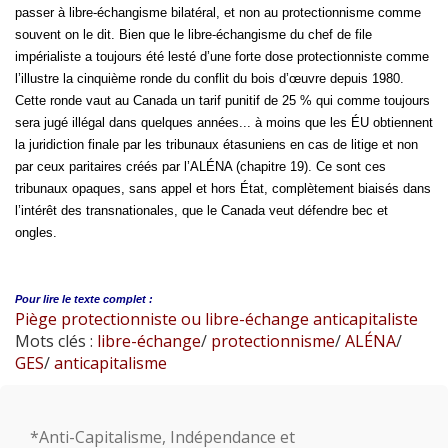
passer à libre-échangisme bilatéral, et non au protectionnisme comme
souvent on le dit. Bien que le libre-échangisme du chef de file
impérialiste a toujours été lesté d’une forte dose protectionniste comme
l’illustre la cinquième ronde du conflit du bois d’œuvre depuis 1980.
Cette ronde vaut au Canada un tarif punitif de 25 % qui comme toujours
sera jugé illégal dans quelques années... à moins que les ÉU obtiennent
la juridiction finale par les tribunaux étasuniens en cas de litige et non
par ceux paritaires créés par l’ALÉNA (chapitre 19). Ce sont ces
tribunaux opaques, sans appel et hors État, complètement biaisés dans
l’intérêt des transnationales, que le Canada veut défendre bec et
ongles.
Pour lire le
texte complet :
Piège protectionniste ou libre-échange anticapitaliste
Mots clés :
libre-échange
/
protectionnisme
/
ALÉNA
/
GES
/
anticapitalisme
*Anti-Capitalisme, Indépendance et