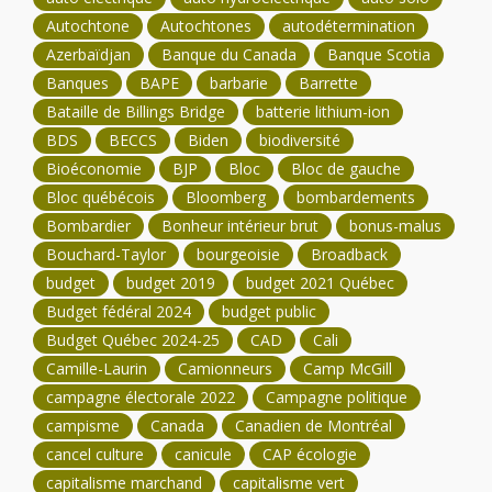
Autochtone
Autochtones
autodétermination
Azerbaïdjan
Banque du Canada
Banque Scotia
Banques
BAPE
barbarie
Barrette
Bataille de Billings Bridge
batterie lithium-ion
BDS
BECCS
Biden
biodiversité
Bioéconomie
BJP
Bloc
Bloc de gauche
Bloc québécois
Bloomberg
bombardements
Bombardier
Bonheur intérieur brut
bonus-malus
Bouchard-Taylor
bourgeoisie
Broadback
budget
budget 2019
budget 2021 Québec
Budget fédéral 2024
budget public
Budget Québec 2024-25
CAD
Cali
Camille-Laurin
Camionneurs
Camp McGill
campagne électorale 2022
Campagne politique
campisme
Canada
Canadien de Montréal
cancel culture
canicule
CAP écologie
capitalisme marchand
capitalisme vert