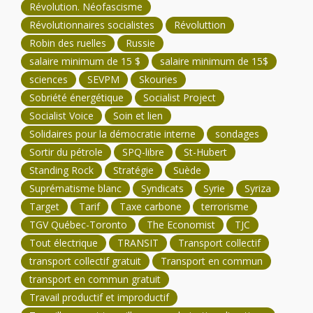
Révolution. Néofascisme
Révolutionnaires socialistes
Révoluttion
Robin des ruelles
Russie
salaire minimum de 15 $
salaire minimum de 15$
sciences
SEVPM
Skouries
Sobriété énergétique
Socialist Project
Socialist Voice
Soin et lien
Solidaires pour la démocratie interne
sondages
Sortir du pétrole
SPQ-libre
St-Hubert
Standing Rock
Stratégie
Suède
Suprématisme blanc
Syndicats
Syrie
Syriza
Target
Tarif
Taxe carbone
terrorisme
TGV Québec-Toronto
The Economist
TJC
Tout électrique
TRANSIT
Transport collectif
transport collectif gratuit
Transport en commun
transport en commun gratuit
Travail productif et improductif