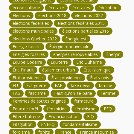
écosocialisme
écotaxe
écotaxes
éducation
Élections
élections 2018
élections 2022
élections fédérales
élections fédérales 2015
élections municipales
élections partielles 2016
élections Québec 2022
Énergie est
Énergie fossile
Énergie renouvelable
Énergies fossiles
énergies renouvelables
Énergir
Équipe Coderre
Équiterre
Éric Duhaime
Éric Pinault
étalement urbain
État islamique
État providence
État-providence
États-unis
ÉU
ÉU. guerre
FAE
fake news
famine
FAS
fascisme
Faut-qu'on-se-parle
Femme
Femmes de toutes origines
fermeture
Feux de forêt
féminicide
féminisme
FFQ
Filière batterie
Financiarisation
FIQ
Fitzgibbon
FNEEQ
fondamentalisme
fordisme
forêts
France
France insoumise