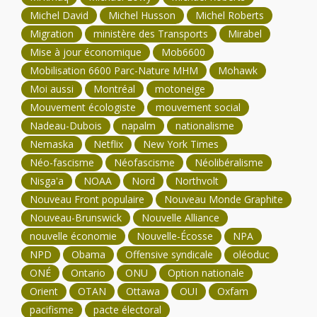
Michel David
Michel Husson
Michel Roberts
Migration
ministère des Transports
Mirabel
Mise à jour économique
Mob6600
Mobilisation 6600 Parc-Nature MHM
Mohawk
Moi aussi
Montréal
motoneige
Mouvement écologiste
mouvement social
Nadeau-Dubois
napalm
nationalisme
Nemaska
Netflix
New York Times
Néo-fascisme
Néofascisme
Néolibéralisme
Nisga'a
NOAA
Nord
Northvolt
Nouveau Front populaire
Nouveau Monde Graphite
Nouveau-Brunswick
Nouvelle Alliance
nouvelle économie
Nouvelle-Écosse
NPA
NPD
Obama
Offensive syndicale
oléoduc
ONÉ
Ontario
ONU
Option nationale
Orient
OTAN
Ottawa
OUI
Oxfam
pacifisme
pacte électoral