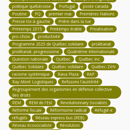
politique québécoise
Portugal
poste canada
Poutine
PQ
premier mai
Premières Nations
Presse-toi-à-gauche
Prière dans la rue
Printemps 2015
Printemps érable
Privatisation
pro-choix
productivité
Programme 2025 de Québec solidaire
prolétariat
prolétariat. progressisme
Quatrième Internationale
Question nationale
Québec
Québec Inc.
Québec Solidaire
Québec solidaire
Québec-ZéN
racisme systémique
Rana Plaza
RAP
Ray-Mont Logistiques
Refusons l'austérité
Regroupement des organismes en défense collective
des droits
REM
REM de l'Est
Revolutionnary Socialists
Réforme fiscale
Réformisme radical
Réfugié-e
réfugiés
Réseau express bus (REB)
Réseau écosocialiste
Révolution