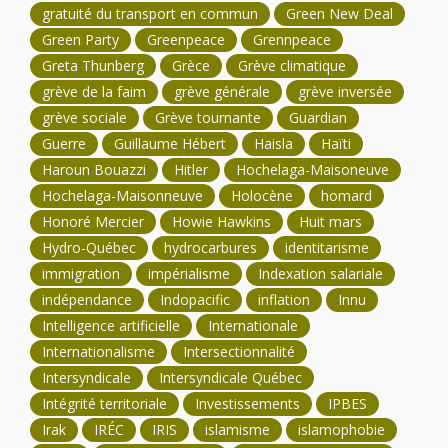
gratuité du transport en commun
Green New Deal
Green Party
Greenpeace
Grennpeace
Greta Thunberg
Grèce
Grève climatique
grève de la faim
grève générale
grève inversée
grève sociale
Grève tournante
Guardian
Guerre
Guillaume Hébert
Haisla
Haïti
Haroun Bouazzi
Hitler
Hochelaga-Maisoneuve
Hochelaga-Maisonneuve
Holocène
homard
Honoré Mercier
Howie Hawkins
Huit mars
Hydro-Québec
hydrocarbures
identitarisme
immigration
impérialisme
Indexation salariale
indépendance
Indopacific
inflation
Innu
Intelligence artificielle
Internationale
Internationalisme
Intersectionnalité
Intersyndicale
Intersyndicale Québec
Intégrité territoriale
Investissements
IPBES
Irak
IRÉC
IRIS
islamisme
islamophobie