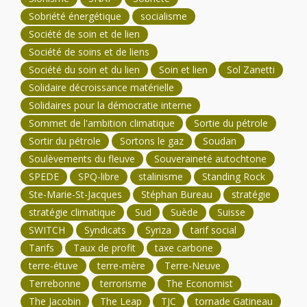
Sobriété énergétique
socialisme
Société de soin et de lien
Société de soins et de liens
Société du soin et du lien
Soin et lien
Sol Zanetti
Solidaire décroissance matérielle
Solidaires pour la démocratie interne
Sommet de l'ambition climatique
Sortie du pétrole
Sortir du pétrole
Sortons le gaz
Soudan
Soulèvements du fleuve
Souveraineté autochtone
SPEDE
SPQ-libre
stalinisme
Standing Rock
Ste-Marie-St-Jacques
Stéphan Bureau
stratégie
stratégie climatique
Sud
Suède
Suisse
SWITCH
Syndicats
Syriza
tarif social
Tarifs
Taux de profit
taxe carbone
terre-étuve
terre-mère
Terre-Neuve
Terrebonne
terrorisme
The Economist
The Jacobin
The Leap
TJC
tornade Gatineau