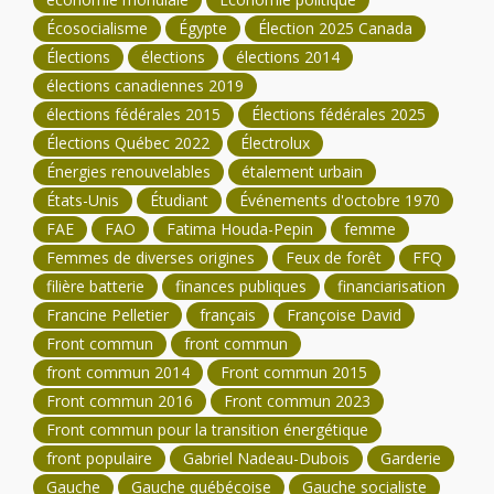
Écosocialisme
Égypte
Élection 2025 Canada
Élections
élections
élections 2014
élections canadiennes 2019
élections fédérales 2015
Élections fédérales 2025
Élections Québec 2022
Électrolux
Énergies renouvelables
étalement urbain
États-Unis
Étudiant
Événements d'octobre 1970
FAE
FAO
Fatima Houda-Pepin
femme
Femmes de diverses origines
Feux de forêt
FFQ
filière batterie
finances publiques
financiarisation
Francine Pelletier
français
Françoise David
Front commun
front commun
front commun 2014
Front commun 2015
Front commun 2016
Front commun 2023
Front commun pour la transition énergétique
front populaire
Gabriel Nadeau-Dubois
Garderie
Gauche
Gauche québécoise
Gauche socialiste