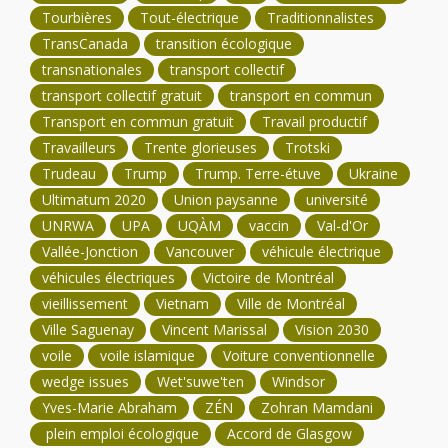
Tourbières
Tout-électrique
Traditionnalistes
TransCanada
transition écologique
transnationales
transport collectif
transport collectif gratuit
transport en commun
Transport en commun gratuit
Travail productif
Travailleurs
Trente glorieuses
Trotski
Trudeau
Trump
Trump. Terre-étuve
Ukraine
Ultimatum 2020
Union paysanne
université
UNRWA
UPA
UQÀM
vaccin
Val-d'Or
Vallée-Jonction
Vancouver
véhicule électrique
véhicules électriques
Victoire de Montréal
vieillissement
Vietnam
Ville de Montréal
Ville Saguenay
Vincent Marissal
Vision 2030
voile
voile islamique
Voiture conventionnelle
wedge issues
Wet'suwe'ten
Windsor
Yves-Marie Abraham
ZÉN
Zohran Mamdani
plein emploi écologique
Accord de Glasgow