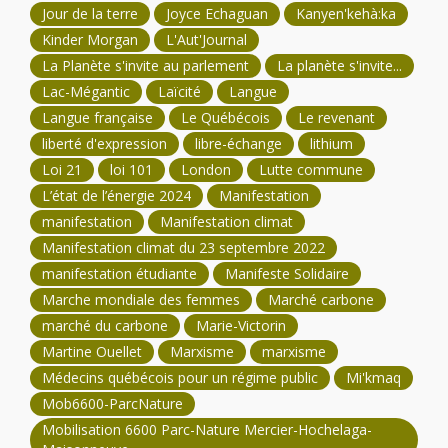
Jour de la terre
Joyce Echaguan
Kanyen'kehà:ka
Kinder Morgan
L'Aut'Journal
La Planète s'invite au parlement
La planète s'invite...
Lac-Mégantic
Laïcité
Langue
Langue française
Le Québécois
Le revenant
liberté d'expression
libre-échange
lithium
Loi 21
loi 101
London
Lutte commune
L’état de l’énergie 2024
Manifestation
manifestation
Manifestation climat
Manifestation climat du 23 septembre 2022
manifestation étudiante
Manifeste Solidaire
Marche mondiale des femmes
Marché carbone
marché du carbone
Marie-Victorin
Martine Ouellet
Marxisme
marxisme
Médecins québécois pour un régime public
Mi'kmaq
Mob6600-ParcNature
Mobilisation 6600 Parc-Nature Mercier-Hochelaga-