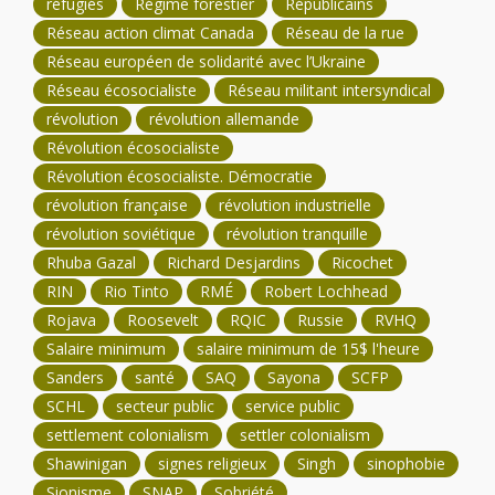
réfugiés
Régime forestier
Républicains
Réseau action climat Canada
Réseau de la rue
Réseau européen de solidarité avec l’Ukraine
Réseau écosocialiste
Réseau militant intersyndical
révolution
révolution allemande
Révolution écosocialiste
Révolution écosocialiste. Démocratie
révolution française
révolution industrielle
révolution soviétique
révolution tranquille
Rhuba Gazal
Richard Desjardins
Ricochet
RIN
Rio Tinto
RMÉ
Robert Lochhead
Rojava
Roosevelt
RQIC
Russie
RVHQ
Salaire minimum
salaire minimum de 15$ l'heure
Sanders
santé
SAQ
Sayona
SCFP
SCHL
secteur public
service public
settlement colonialism
settler colonialism
Shawinigan
signes religieux
Singh
sinophobie
Sionisme
SNAP
Sobriété