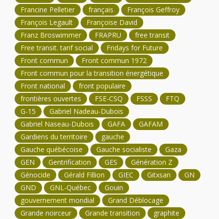
Francine Pelletier
français
François Geffroy
François Legault
Françoise David
Franz Broswimmer
FRAPRU
free transit
Free transit. tarif social
Fridays for Future
Front commun
Front commun 1972
Front commun pour la transition énergétique
Front national
front populaire
frontières ouvertes
FSE-CSQ
FSSS
FTQ
G-15
Gabriel Nadeau-Dubois
Gabriel Naseau-Dubois
GAFA
GAFAM
Gardiens du territoire
gauche
Gauche québécoise
Gauche socialiste
Gaza
GEN
Gentrification
GES
Génération Z
Génocide
Gérald Fillion
GIEC
Gitxsan
GN
GND
GNL-Québec
Gouin
gouvernement mondial
Grand Déblocage
Grande noirceur
Grande transition
graphite