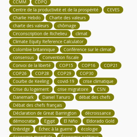
CCMM
CDPQ
Centre de la productivité et de la prospérité
CEVES
Charlie Hebdo
Charte des valeurs
charte des valeurs
chômage
Circonscription de Richelieu
climat
Climate Equity Reference Calculator
Colombie britannique
Conférence sur le climat
consensus
Convention fiscale
Convoi de la liberté
COP15
COP16
COP21
COP26
COP28
COP29
COP30
Courbe de Keeling
covid-19
crise climatique
Crise du logement
crise migratoire
CSN
Danemark
Daniel Tanuro
débat des chefs
Débat des chefs français
Déclaration de Great Barrington
décroissance
démocratie
Egypt
El Niño
Eldorado Gold
Enbridge
Échec à la guerre
écologie
économie mondiale
Économie politique