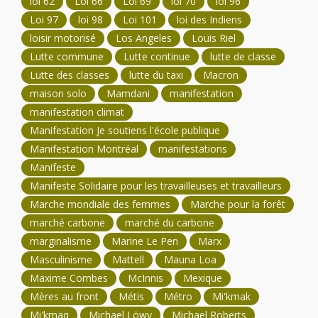
loi 62
Loi 66
Loi 69
loi 70
loi 96
Loi 97
loi 98
Loi 101
loi des Indiens
loisir motorisé
Los Angeles
Louis Riel
Lutte commune
Lutte continue
lutte de classe
Lutte des classes
lutte du taxi
Macron
maison solo
Mamdani
manifestation
manifestation climat
Manifestation Je soutiens l'école publique
Manifestation Montréal
manifestations
Manifeste
Manifeste Solidaire pour les travailleuses et travailleurs
Marche mondiale des femmes
Marche pour la forêt
marché carbone
marché du carbone
marginalisme
Marine Le Pen
Marx
Masculinisme
Mattell
Mauna Loa
Maxime Combes
McInnis
Mexique
Mères au front
Métis
Métro
Mi'kmak
Mi'kmaq
Michael Löwy
Michael Roberts