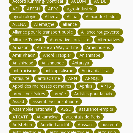
Accord Kunming-Montréal
ACEUM
ACIDE
AEI
AFESH
AFPC
agro-industrie
agrobiologie
Alberta
Alcoa
Alexandre Leduc
ALÉNA
Allemagne
alliance
Alliance pour le transport public
Alliance rouge-verte
Alliance Transit
Alternative socialiste
Alternatives
Amazon
American Way of Life
Amérindiens
Amir Khadir
André Frappier
Anishinabe
Anishinabé
Anishnabee
Antarsya
anti-racisme
anticapitalisme
Anticapitalistas
Antiquité
antiracisme
APN
APNQL
Appel des mairesses et maires
Aprilus
APTS
armes nucléaires
armée
Artistes pour la paix
Assad
assemblée constituante
Assemblée nationale
ASSÉ
assurance-emploi
ATCATF
Atikamekw
attentats de Paris
Aufstehen
Aurélie Lanctôt
Aussant
austérité
auto électrique
auto hydroélectrique
auto solo