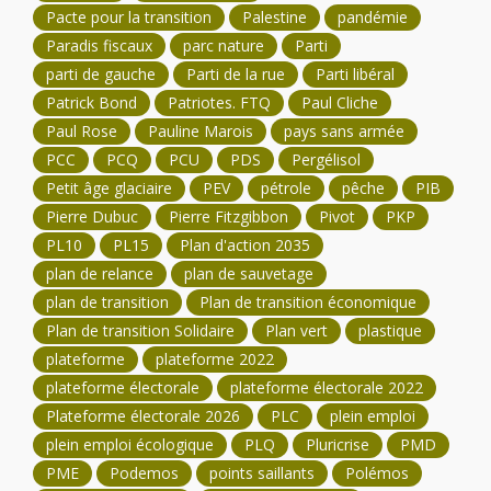
Pacte pour la transition
Palestine
pandémie
Paradis fiscaux
parc nature
Parti
parti de gauche
Parti de la rue
Parti libéral
Patrick Bond
Patriotes. FTQ
Paul Cliche
Paul Rose
Pauline Marois
pays sans armée
PCC
PCQ
PCU
PDS
Pergélisol
Petit âge glaciaire
PEV
pétrole
pêche
PIB
Pierre Dubuc
Pierre Fitzgibbon
Pivot
PKP
PL10
PL15
Plan d'action 2035
plan de relance
plan de sauvetage
plan de transition
Plan de transition économique
Plan de transition Solidaire
Plan vert
plastique
plateforme
plateforme 2022
plateforme électorale
plateforme électorale 2022
Plateforme électorale 2026
PLC
plein emploi
plein emploi écologique
PLQ
Pluricrise
PMD
PME
Podemos
points saillants
Polémos