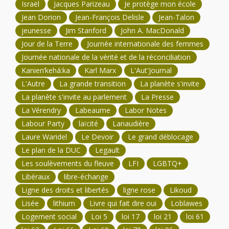
Israël
Jacques Parizeau
Je protège mon école
Jean Dorion
Jean-François Delisle
Jean-Talon
jeunesse
Jim Stanford
John A. MacDonald
Jour de la Terre
Journée internationale des femmes
Journée nationale de la vérité et de la réconciliation
Kanien’kehá:ka
Karl Marx
L'Aut'Journal
L'Autre
La grande transition
La planète s'invite
La planète s'invite au parlement
La Presse
La Vérendry
Labeaume
Labor Notes
Labour Party
laïcité
Lanaudière
Laure Waridel
Le Devoir
Le grand déblocage
Le plan de la DUC
Legault
Les soulèvements du fleuve
LFI
LGBTQ+
Libéraux
libre-échange
Ligne des droits et libertés
ligne rose
Likoud
Lisée
lithium
Livre qui fait dire oui
Loblawes
Logement social
Loi 5
loi 17
loi 21
loi 61