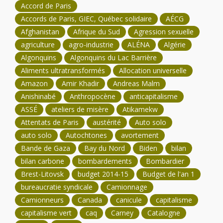
Accord de Paris
Accords de Paris, GIEC, Québec solidaire
AÉCG
Afghanistan
Afrique du Sud
Agression sexuelle
agriculture
agro-industrie
ALÉNA
Algérie
Algonquins
Algonquins du Lac Barrière
Aliments ultratransformés
Allocation universelle
Amazon
Amir Khadir
Andreas Malm
Anishinabé
Anthropocène
anticapitalisme
ASSÉ
ateliers de misère
Atikamekw
Attentats de Paris
austérité
Auto solo
auto solo
Autochtones
avortement
Bande de Gaza
Bay du Nord
Biden
bilan
bilan carbone
bombardements
Bombardier
Brest-Litovsk
budget 2014-15
Budget de l'an 1
bureaucratie syndicale
Camionnage
Camionneurs
Canada
canicule
capitalisme
capitalisme vert
caq
Carney
Catalogne