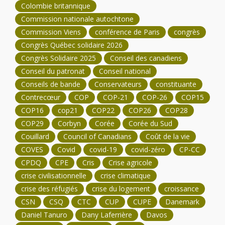
Colombie britannique
Commission nationale autochtone
Commission Viens
conférence de Paris
congrès
Congrès Québec solidaire 2026
Congrès Solidaire 2025
Conseil des canadiens
Conseil du patronat
Conseil national
Conseils de bande
Conservateurs
constituante
Contrecœur
COP
COP-21
COP-26
COP15
COP16
cop21
COP22
COP26
COP28
COP29
Corbyn
Corée
Corée du Sud
Couillard
Council of Canadians
Coût de la vie
COVES
Covid
covid-19
covid-zéro
CP-CC
CPDQ
CPE
Cris
Crise agricole
crise civilisationnelle
crise climatique
crise des réfugiés
crise du logement
croissance
CSN
CSQ
CTC
CUP
CUPE
Danemark
Daniel Tanuro
Dany Laferrière
Davos