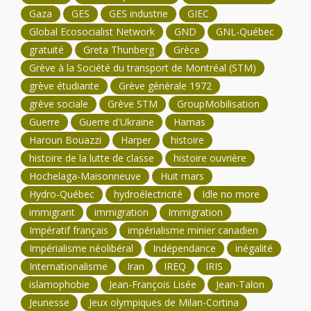
Gaza
GES
GES industrie
GIEC
Global Ecosocialist Network
GND
GNL-Québec
gratuité
Greta Thunberg
Grèce
Grève à la Société du transport de Montréal (STM)
grève étudiante
Grève générale 1972
grève sociale
Grève STM
GroupMobilisation
Guerre
Guerre d'Ukraine
Hamas
Haroun Bouazzi
Harper
histoire
histoire de la lutte de classe
histoire ouvrière
Hochelaga-Maisonneuve
Huit mars
Hydro-Québec
hydroélectricité
Idle no more
immigrant
immigration
Immigration
Impératif français
impérialisme minier canadien
Impérialisme néolibéral
Indépendance
inégalité
Internationalisme
Iran
IREQ
IRIS
islamophobie
Jean-François Lisée
Jean-Talon
Jeunesse
Jeux olympiques de Milan-Cortina