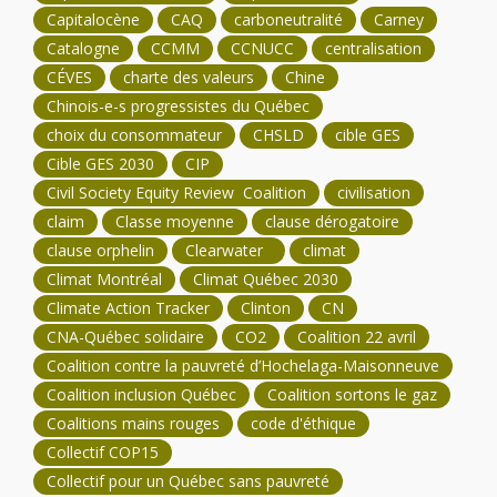
Capitalocène
CAQ
carboneutralité
Carney
Catalogne
CCMM
CCNUCC
centralisation
CÉVES
charte des valeurs
Chine
Chinois-e-s progressistes du Québec
choix du consommateur
CHSLD
cible GES
Cible GES 2030
CIP
Civil Society Equity Review Coalition
civilisation
claim
Classe moyenne
clause dérogatoire
clause orphelin
Clearwater
climat
Climat Montréal
Climat Québec 2030
Climate Action Tracker
Clinton
CN
CNA-Québec solidaire
CO2
Coalition 22 avril
Coalition contre la pauvreté d’Hochelaga-Maisonneuve
Coalition inclusion Québec
Coalition sortons le gaz
Coalitions mains rouges
code d'éthique
Collectif COP15
Collectif pour un Québec sans pauvreté