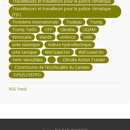
Travailleuses et travailleurs pour la justice climatique
Travailleuses et travailleurs pour la justice climatique
(TJC)
Troisième internationale
Trudeau
Trump
Trump Tarifs
UFP
Ukraine
UQÀM
Venezuela
Viande
violence
voile
voile islamique
Voiture hydroélectrique
vote tactique
Wet'suwe'ten
Wet'suwet'en
Yanis Varoufakis
Climate Action Tracker
Commission de l'écofiscalité du Canada
OPSEU/SEFPO
RSS Feed