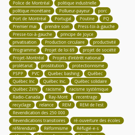
Police de Montréal
politique industrielle
politique monétaire
Pollueur-payeur
porc
Port de Montréal
Portugal
Poutine
PQ
Premier mai
prendre soin
Press-toi-à-gauche
Presse-toi-à-gauche
principe de Joyce
privatisation
Production circulaire
productivité
Programme
Projet de loi 69
projet de société
Projet-Montréal
Projets d'intérêt national
prolétariat
prostitution
protectionnisme
PSPP
PVC
Quebec bashing
Québec
Québec Inc
Québec Inc.
Québec solidaire
Québec ZéN
racisme
racisme systémique
Radio-Canada
Ray-Mont
recentrage
recyclage
relance
REM
REM de l'est
Revendication des 250 000
Revendications transitoires
ré-ouverture des écoles
référendum
Réformisme
Réfugié-e-s