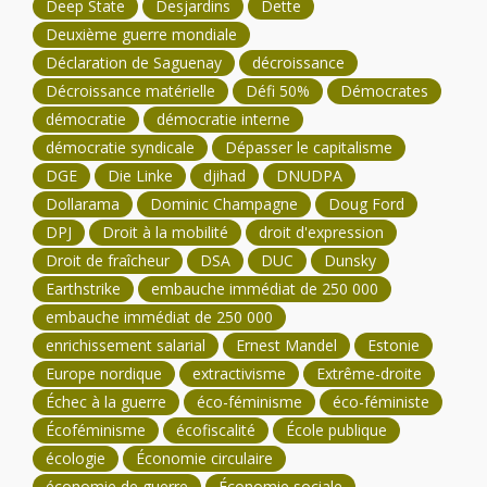
Deep State
Desjardins
Dette
Deuxième guerre mondiale
Déclaration de Saguenay
décroissance
Décroissance matérielle
Défi 50%
Démocrates
démocratie
démocratie interne
démocratie syndicale
Dépasser le capitalisme
DGE
Die Linke
djihad
DNUDPA
Dollarama
Dominic Champagne
Doug Ford
DPJ
Droit à la mobilité
droit d'expression
Droit de fraîcheur
DSA
DUC
Dunsky
Earthstrike
embauche immédiat de 250 000
embauche immédiat de 250 000
enrichissement salarial
Ernest Mandel
Estonie
Europe nordique
extractivisme
Extrême-droite
Échec à la guerre
éco-féminisme
éco-féministe
Écoféminisme
écofiscalité
École publique
écologie
Économie circulaire
économie de guerre
Économie sociale