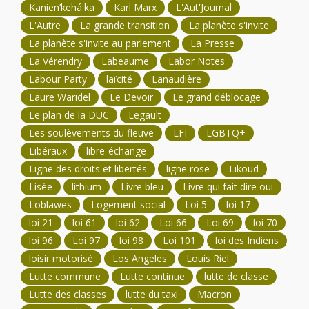
Kanien’kehá:ka
Karl Marx
L'Aut'Journal
L'Autre
La grande transition
La planète s'invite
La planète s'invite au parlement
La Presse
La Vérendry
Labeaume
Labor Notes
Labour Party
laïcité
Lanaudière
Laure Waridel
Le Devoir
Le grand déblocage
Le plan de la DUC
Legault
Les soulèvements du fleuve
LFI
LGBTQ+
Libéraux
libre-échange
Ligne des droits et libertés
ligne rose
Likoud
Lisée
lithium
Livre bleu
Livre qui fait dire oui
Loblawes
Logement social
Loi 5
loi 17
loi 21
loi 61
loi 62
Loi 66
Loi 69
loi 70
loi 96
Loi 97
loi 98
Loi 101
loi des Indiens
loisir motorisé
Los Angeles
Louis Riel
Lutte commune
Lutte continue
lutte de classe
Lutte des classes
lutte du taxi
Macron