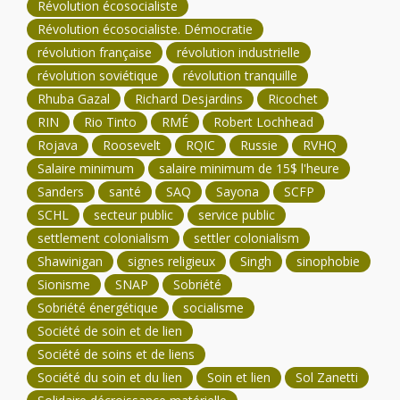
Révolution écosocialiste
Révolution écosocialiste. Démocratie
révolution française
révolution industrielle
révolution soviétique
révolution tranquille
Rhuba Gazal
Richard Desjardins
Ricochet
RIN
Rio Tinto
RMÉ
Robert Lochhead
Rojava
Roosevelt
RQIC
Russie
RVHQ
Salaire minimum
salaire minimum de 15$ l'heure
Sanders
santé
SAQ
Sayona
SCFP
SCHL
secteur public
service public
settlement colonialism
settler colonialism
Shawinigan
signes religieux
Singh
sinophobie
Sionisme
SNAP
Sobriété
Sobriété énergétique
socialisme
Société de soin et de lien
Société de soins et de liens
Société du soin et du lien
Soin et lien
Sol Zanetti