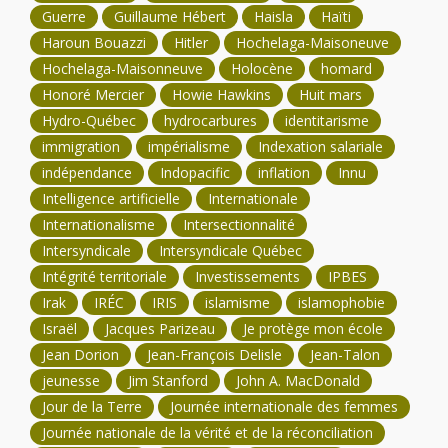
Guerre
Guillaume Hébert
Haisla
Haïti
Haroun Bouazzi
Hitler
Hochelaga-Maisoneuve
Hochelaga-Maisonneuve
Holocène
homard
Honoré Mercier
Howie Hawkins
Huit mars
Hydro-Québec
hydrocarbures
identitarisme
immigration
impérialisme
Indexation salariale
indépendance
Indopacific
inflation
Innu
Intelligence artificielle
Internationale
Internationalisme
Intersectionnalité
Intersyndicale
Intersyndicale Québec
Intégrité territoriale
Investissements
IPBES
Irak
IRÉC
IRIS
islamisme
islamophobie
Israël
Jacques Parizeau
Je protège mon école
Jean Dorion
Jean-François Delisle
Jean-Talon
jeunesse
Jim Stanford
John A. MacDonald
Jour de la Terre
Journée internationale des femmes
Journée nationale de la vérité et de la réconciliation