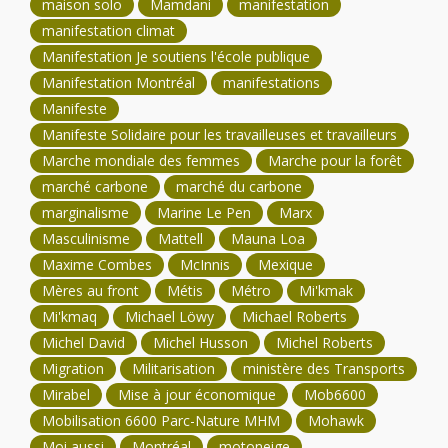
maison solo
Mamdani
manifestation
manifestation climat
Manifestation Je soutiens l'école publique
Manifestation Montréal
manifestations
Manifeste
Manifeste Solidaire pour les travailleuses et travailleurs
Marche mondiale des femmes
Marche pour la forêt
marché carbone
marché du carbone
marginalisme
Marine Le Pen
Marx
Masculinisme
Mattell
Mauna Loa
Maxime Combes
McInnis
Mexique
Mères au front
Métis
Métro
Mi'kmak
Mi'kmaq
Michael Löwy
Michael Roberts
Michel David
Michel Husson
Michel Roberts
Migration
Militarisation
ministère des Transports
Mirabel
Mise à jour économique
Mob6600
Mobilisation 6600 Parc-Nature MHM
Mohawk
Moi aussi
Montréal
motoneige