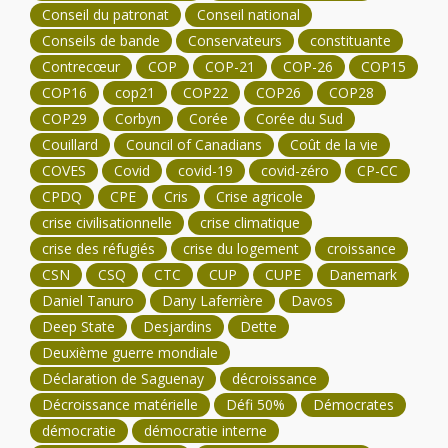
Conseil du patronat
Conseil national
Conseils de bande
Conservateurs
constituante
Contrecœur
COP
COP-21
COP-26
COP15
COP16
cop21
COP22
COP26
COP28
COP29
Corbyn
Corée
Corée du Sud
Couillard
Council of Canadians
Coût de la vie
COVES
Covid
covid-19
covid-zéro
CP-CC
CPDQ
CPE
Cris
Crise agricole
crise civilisationnelle
crise climatique
crise des réfugiés
crise du logement
croissance
CSN
CSQ
CTC
CUP
CUPE
Danemark
Daniel Tanuro
Dany Laferrière
Davos
Deep State
Desjardins
Dette
Deuxième guerre mondiale
Déclaration de Saguenay
décroissance
Décroissance matérielle
Défi 50%
Démocrates
démocratie
démocratie interne