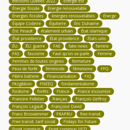
élections Québec 2022
Énergie est
Énergie fossile
Énergie renouvelable
Énergies fossiles
énergies renouvelables
Énergir
Équipe Coderre
Équiterre
Éric Duhaime
Éric Pinault
étalement urbain
État islamique
État providence
État-providence
États-unis
ÉU
ÉU. guerre
FAE
fake news
famine
FAS
fascisme
Faut-qu'on-se-parle
Femme
Femmes de toutes origines
fermeture
Feux de forêt
féminicide
féminisme
FFQ
Filière batterie
Financiarisation
FIQ
Fitzgibbon
FNEEQ
fondamentalisme
fordisme
forêts
France
France insoumise
Francine Pelletier
français
François Geffroy
François Legault
Françoise David
Franz Broswimmer
FRAPRU
free transit
Free transit. tarif social
Fridays for Future
Front commun
Front commun 1972