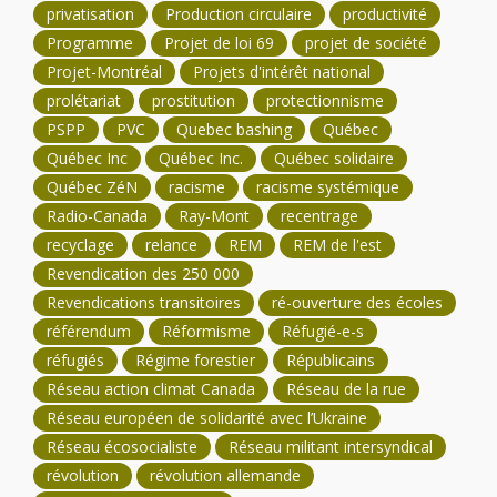
privatisation
Production circulaire
productivité
Programme
Projet de loi 69
projet de société
Projet-Montréal
Projets d'intérêt national
prolétariat
prostitution
protectionnisme
PSPP
PVC
Quebec bashing
Québec
Québec Inc
Québec Inc.
Québec solidaire
Québec ZéN
racisme
racisme systémique
Radio-Canada
Ray-Mont
recentrage
recyclage
relance
REM
REM de l'est
Revendication des 250 000
Revendications transitoires
ré-ouverture des écoles
référendum
Réformisme
Réfugié-e-s
réfugiés
Régime forestier
Républicains
Réseau action climat Canada
Réseau de la rue
Réseau européen de solidarité avec l’Ukraine
Réseau écosocialiste
Réseau militant intersyndical
révolution
révolution allemande