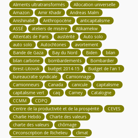
Aliments ultratransformés
Allocation universelle
Amazon
Amir Khadir
Andreas Malm
Anishinabé
Anthropocène
anticapitalisme
ASSÉ
ateliers de misère
Atikamekw
Attentats de Paris
austérité
Auto solo
auto solo
Autochtones
avortement
Bande de Gaza
Bay du Nord
Biden
bilan
bilan carbone
bombardements
Bombardier
Brest-Litovsk
budget 2014-15
Budget de l'an 1
bureaucratie syndicale
Camionnage
Camionneurs
Canada
canicule
capitalisme
capitalisme vert
caq
Carney
Catalogne
CCMM
CDPQ
Centre de la productivité et de la prospérité
CEVES
Charlie Hebdo
Charte des valeurs
charte des valeurs
chômage
Circonscription de Richelieu
climat