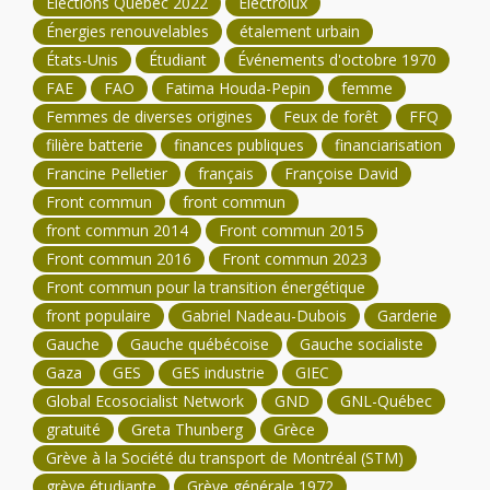
Élections Québec 2022
Électrolux
Énergies renouvelables
étalement urbain
États-Unis
Étudiant
Événements d'octobre 1970
FAE
FAO
Fatima Houda-Pepin
femme
Femmes de diverses origines
Feux de forêt
FFQ
filière batterie
finances publiques
financiarisation
Francine Pelletier
français
Françoise David
Front commun
front commun
front commun 2014
Front commun 2015
Front commun 2016
Front commun 2023
Front commun pour la transition énergétique
front populaire
Gabriel Nadeau-Dubois
Garderie
Gauche
Gauche québécoise
Gauche socialiste
Gaza
GES
GES industrie
GIEC
Global Ecosocialist Network
GND
GNL-Québec
gratuité
Greta Thunberg
Grèce
Grève à la Société du transport de Montréal (STM)
grève étudiante
Grève générale 1972