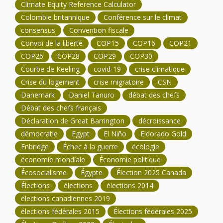
Climate Equity Reference Calculator
Colombie britannique
Conférence sur le climat
consensus
Convention fiscale
Convoi de la liberté
COP15
COP16
COP21
COP26
COP28
COP29
COP30
Courbe de Keeling
covid-19
crise climatique
Crise du logement
crise migratoire
CSN
Danemark
Daniel Tanuro
débat des chefs
Débat des chefs français
Déclaration de Great Barrington
décroissance
démocratie
Egypt
El Niño
Eldorado Gold
Enbridge
Échec à la guerre
écologie
économie mondiale
Économie politique
Écosocialisme
Égypte
Élection 2025 Canada
Élections
élections
élections 2014
élections canadiennes 2019
élections fédérales 2015
Élections fédérales 2025