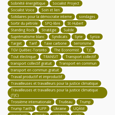
Sobriété énergétique
Socialist Project
Socialist Voice
Soin et lien
Solidaires pour la démocratie interne
sondages
Sortir du pétrole
SPQ-libre
St-Hubert
Standing Rock
Stratégie
Suède
Suprématisme blanc
Syndicats
Syrie
Syriza
Target
Tarif
Taxe carbone
terrorisme
TGV Québec-Toronto
The Economist
TJC
Tout électrique
TRANSIT
Transport collectif
transport collectif gratuit
Transport en commun
transport en commun gratuit
Travail productif et improductif
Travailleuses et travailleurs pour la justice climatique
Travailleuses et travailleurs pour la justice climatique
(TJC)
Troisième internationale
Trudeau
Trump
Trump Tarifs
UFP
Ukraine
UQÀM