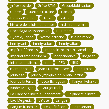
grève sociale
Grève STM
GroupMobilisation
Guerre
Guerre d'Ukraine
Hamas
Haroun Bouazzi
Harper
histoire
histoire de la lutte de classe
histoire ouvrière
Hochelaga-Maisonneuve
Huit mars
Hydro-Québec
hydroélectricité
Idle no more
immigrant
immigration
Immigration
Impératif français
impérialisme minier canadien
Impérialisme néolibéral
Indépendance
inégalité
Internationalisme
Iran
IREQ
IRIS
islamophobie
Jean-François Lisée
Jean-Talon
Jeunesse
Jeux olympiques de Milan-Cortina
Jour de la terre
Joyce Echaguan
Kanyen'kehà:ka
Kinder Morgan
L'Aut'Journal
La Planète s'invite au parlement
La planète s'invite...
Lac-Mégantic
Laïcité
Langue
Langue française
Le Québécois
Le revenant