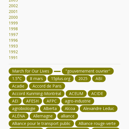
2002
2001
2000
1999
1998
1997
1996
1993
1992
1991
March for Our Lives
"gouvernement ouvrier"
1.5°C
8 mars
15plus.org
2025
ABI
Acadie
Accord de Paris
Accord Kunming-Montréal
ACEUM
ACIDE
AEI
AFESH
AFPC
agro-industrie
agrobiologie
Alberta
Alcoa
Alexandre Leduc
ALÉNA
Allemagne
alliance
Alliance pour le transport public
Alliance rouge-verte