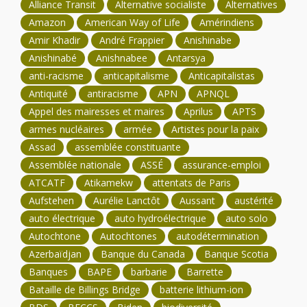
Alliance Transit
Alternative socialiste
Alternatives
Amazon
American Way of Life
Amérindiens
Amir Khadir
André Frappier
Anishinabe
Anishinabé
Anishnabee
Antarsya
anti-racisme
anticapitalisme
Anticapitalistas
Antiquité
antiracisme
APN
APNQL
Appel des mairesses et maires
Aprilus
APTS
armes nucléaires
armée
Artistes pour la paix
Assad
assemblée constituante
Assemblée nationale
ASSÉ
assurance-emploi
ATCATF
Atikamekw
attentats de Paris
Aufstehen
Aurélie Lanctôt
Aussant
austérité
auto électrique
auto hydroélectrique
auto solo
Autochtone
Autochtones
autodétermination
Azerbaïdjan
Banque du Canada
Banque Scotia
Banques
BAPE
barbarie
Barrette
Bataille de Billings Bridge
batterie lithium-ion