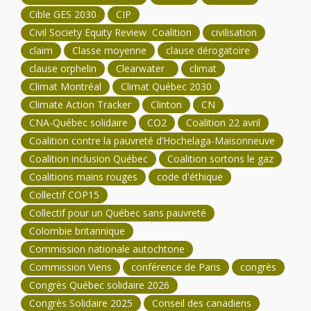
Cible GES 2030
CIP
Civil Society Equity Review Coalition
civilisation
claim
Classe moyenne
clause dérogatoire
clause orphelin
Clearwater
climat
Climat Montréal
Climat Québec 2030
Climate Action Tracker
Clinton
CN
CNA-Québec solidaire
CO2
Coalition 22 avril
Coalition contre la pauvreté d’Hochelaga-Maisonneuve
Coalition inclusion Québec
Coalition sortons le gaz
Coalitions mains rouges
code d'éthique
Collectif COP15
Collectif pour un Québec sans pauvreté
Colombie britannique
Commission nationale autochtone
Commission Viens
conférence de Paris
congrès
Congrès Québec solidaire 2026
Congrès Solidaire 2025
Conseil des canadiens