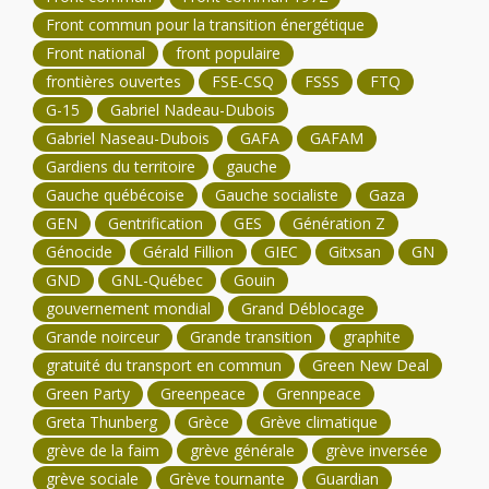
Front commun pour la transition énergétique
Front national
front populaire
frontières ouvertes
FSE-CSQ
FSSS
FTQ
G-15
Gabriel Nadeau-Dubois
Gabriel Naseau-Dubois
GAFA
GAFAM
Gardiens du territoire
gauche
Gauche québécoise
Gauche socialiste
Gaza
GEN
Gentrification
GES
Génération Z
Génocide
Gérald Fillion
GIEC
Gitxsan
GN
GND
GNL-Québec
Gouin
gouvernement mondial
Grand Déblocage
Grande noirceur
Grande transition
graphite
gratuité du transport en commun
Green New Deal
Green Party
Greenpeace
Grennpeace
Greta Thunberg
Grèce
Grève climatique
grève de la faim
grève générale
grève inversée
grève sociale
Grève tournante
Guardian