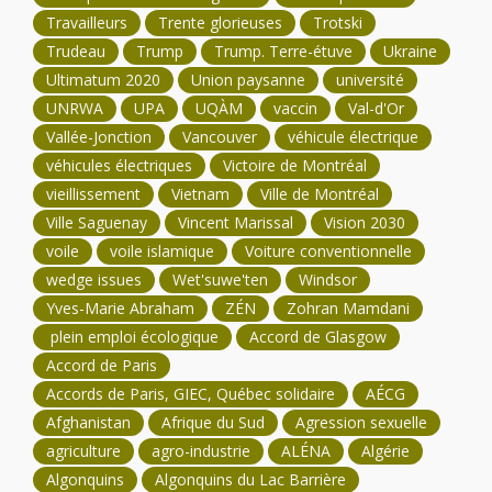
Travailleurs
Trente glorieuses
Trotski
Trudeau
Trump
Trump. Terre-étuve
Ukraine
Ultimatum 2020
Union paysanne
université
UNRWA
UPA
UQÀM
vaccin
Val-d'Or
Vallée-Jonction
Vancouver
véhicule électrique
véhicules électriques
Victoire de Montréal
vieillissement
Vietnam
Ville de Montréal
Ville Saguenay
Vincent Marissal
Vision 2030
voile
voile islamique
Voiture conventionnelle
wedge issues
Wet'suwe'ten
Windsor
Yves-Marie Abraham
ZÉN
Zohran Mamdani
plein emploi écologique
Accord de Glasgow
Accord de Paris
Accords de Paris, GIEC, Québec solidaire
AÉCG
Afghanistan
Afrique du Sud
Agression sexuelle
agriculture
agro-industrie
ALÉNA
Algérie
Algonquins
Algonquins du Lac Barrière