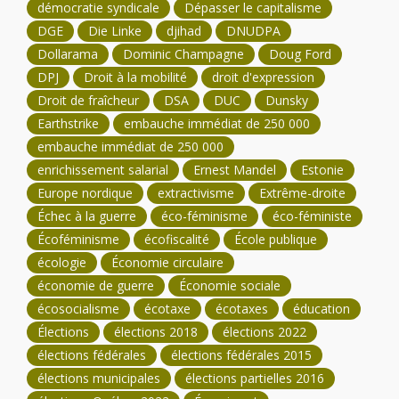
démocratie syndicale
Dépasser le capitalisme
DGE
Die Linke
djihad
DNUDPA
Dollarama
Dominic Champagne
Doug Ford
DPJ
Droit à la mobilité
droit d'expression
Droit de fraîcheur
DSA
DUC
Dunsky
Earthstrike
embauche immédiat de 250 000
embauche immédiat de 250 000
enrichissement salarial
Ernest Mandel
Estonie
Europe nordique
extractivisme
Extrême-droite
Échec à la guerre
éco-féminisme
éco-féministe
Écoféminisme
écofiscalité
École publique
écologie
Économie circulaire
économie de guerre
Économie sociale
écosocialisme
écotaxe
écotaxes
éducation
Élections
élections 2018
élections 2022
élections fédérales
élections fédérales 2015
élections municipales
élections partielles 2016