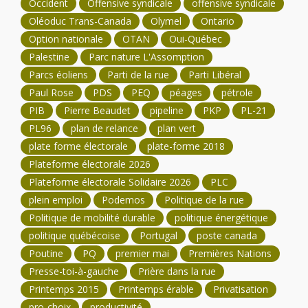
Occident
Offensive syndicale
offensive syndicale
Oléoduc Trans-Canada
Olymel
Ontario
Option nationale
OTAN
Oui-Québec
Palestine
Parc nature L'Assomption
Parcs éoliens
Parti de la rue
Parti Libéral
Paul Rose
PDS
PEQ
péages
pétrole
PIB
Pierre Beaudet
pipeline
PKP
PL-21
PL96
plan de relance
plan vert
plate forme électorale
plate-forme 2018
Plateforme électorale 2026
Plateforme électorale Solidaire 2026
PLC
plein emploi
Podemos
Politique de la rue
Politique de mobilité durable
politique énergétique
politique québécoise
Portugal
poste canada
Poutine
PQ
premier mai
Premières Nations
Presse-toi-à-gauche
Prière dans la rue
Printemps 2015
Printemps érable
Privatisation
pro-choix
productivité