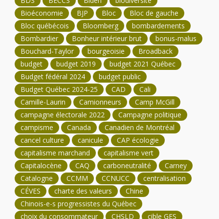
BDS
BECCS
Biden
biodiversité
Bioéconomie
BJP
Bloc
Bloc de gauche
Bloc québécois
Bloomberg
bombardements
Bombardier
Bonheur intérieur brut
bonus-malus
Bouchard-Taylor
bourgeoisie
Broadback
budget
budget 2019
budget 2021 Québec
Budget fédéral 2024
budget public
Budget Québec 2024-25
CAD
Cali
Camille-Laurin
Camionneurs
Camp McGill
campagne électorale 2022
Campagne politique
campisme
Canada
Canadien de Montréal
cancel culture
canicule
CAP écologie
capitalisme marchand
capitalisme vert
Capitalocène
CAQ
carboneutralité
Carney
Catalogne
CCMM
CCNUCC
centralisation
CÉVES
charte des valeurs
Chine
Chinois-e-s progressistes du Québec
choix du consommateur
CHSLD
cible GES