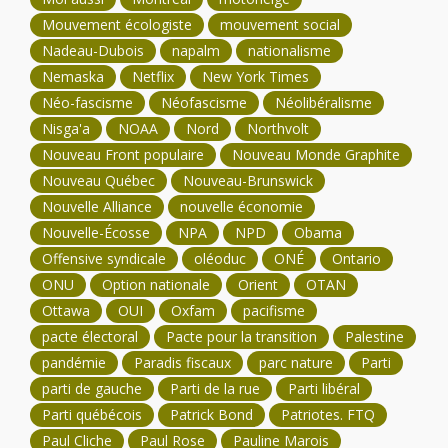
Mouvement écologiste
mouvement social
Nadeau-Dubois
napalm
nationalisme
Nemaska
Netflix
New York Times
Néo-fascisme
Néofascisme
Néolibéralisme
Nisga'a
NOAA
Nord
Northvolt
Nouveau Front populaire
Nouveau Monde Graphite
Nouveau Québec
Nouveau-Brunswick
Nouvelle Alliance
nouvelle économie
Nouvelle-Écosse
NPA
NPD
Obama
Offensive syndicale
oléoduc
ONÉ
Ontario
ONU
Option nationale
Orient
OTAN
Ottawa
OUI
Oxfam
pacifisme
pacte électoral
Pacte pour la transition
Palestine
pandémie
Paradis fiscaux
parc nature
Parti
parti de gauche
Parti de la rue
Parti libéral
Parti québécois
Patrick Bond
Patriotes. FTQ
Paul Cliche
Paul Rose
Pauline Marois