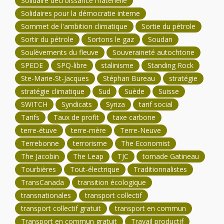
Solidaire décroissance matérielle
Solidaires pour la démocratie interne
Sommet de l'ambition climatique
Sortie du pétrole
Sortir du pétrole
Sortons le gaz
Soudan
Soulèvements du fleuve
Souveraineté autochtone
SPEDE
SPQ-libre
stalinisme
Standing Rock
Ste-Marie-St-Jacques
Stéphan Bureau
stratégie
stratégie climatique
Sud
Suède
Suisse
SWITCH
Syndicats
Syriza
tarif social
Tarifs
Taux de profit
taxe carbone
terre-étuve
terre-mère
Terre-Neuve
Terrebonne
terrorisme
The Economist
The Jacobin
The Leap
TJC
tornade Gatineau
Tourbières
Tout-électrique
Traditionnalistes
TransCanada
transition écologique
transnationales
transport collectif
transport collectif gratuit
transport en commun
Transport en commun gratuit
Travail productif