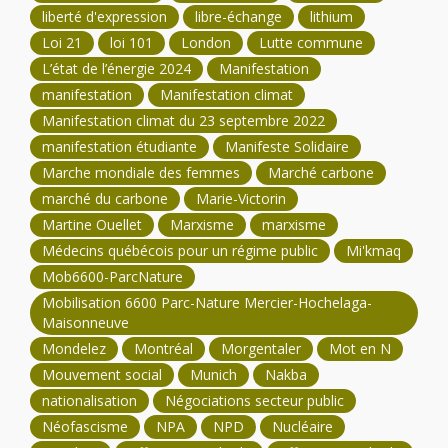
liberté d'expression
libre-échange
lithium
Loi 21
loi 101
London
Lutte commune
L’état de l’énergie 2024
Manifestation
manifestation
Manifestation climat
Manifestation climat du 23 septembre 2022
manifestation étudiante
Manifeste Solidaire
Marche mondiale des femmes
Marché carbone
marché du carbone
Marie-Victorin
Martine Ouellet
Marxisme
marxisme
Médecins québécois pour un régime public
Mi'kmaq
Mob6600-ParcNature
Mobilisation 6600 Parc-Nature Mercier-Hochelaga-
Maisonneuve
Mondelez
Montréal
Morgentaler
Mot en N
Mouvement social
Munich
Nakba
nationalisation
Négociations secteur public
Néofascisme
NPA
NPD
Nucléaire