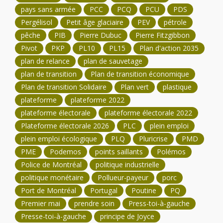
pays sans armée
PCC
PCQ
PCU
PDS
Pergélisol
Petit âge glaciaire
PEV
pétrole
pêche
PIB
Pierre Dubuc
Pierre Fitzgibbon
Pivot
PKP
PL10
PL15
Plan d'action 2035
plan de relance
plan de sauvetage
plan de transition
Plan de transition économique
Plan de transition Solidaire
Plan vert
plastique
plateforme
plateforme 2022
plateforme électorale
plateforme électorale 2022
Plateforme électorale 2026
PLC
plein emploi
plein emploi écologique
PLQ
Pluricrise
PMD
PME
Podemos
points saillants
Polémos
Police de Montréal
politique industrielle
politique monétaire
Pollueur-payeur
porc
Port de Montréal
Portugal
Poutine
PQ
Premier mai
prendre soin
Press-toi-à-gauche
Presse-toi-à-gauche
principe de Joyce