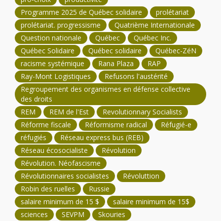
Programme 2025 de Québec solidaire
prolétariat
prolétariat. progressisme
Quatrième Internationale
Question nationale
Québec
Québec Inc.
Québec Solidaire
Québec solidaire
Québec-ZéN
racisme systémique
Rana Plaza
RAP
Ray-Mont Logistiques
Refusons l'austérité
Regroupement des organismes en défense collective
des droits
REM
REM de l'Est
Revolutionnary Socialists
Réforme fiscale
Réformisme radical
Réfugié-e
réfugiés
Réseau express bus (REB)
Réseau écosocialiste
Révolution
Révolution. Néofascisme
Révolutionnaires socialistes
Révoluttion
Robin des ruelles
Russie
salaire minimum de 15 $
salaire minimum de 15$
sciences
SEVPM
Skouries