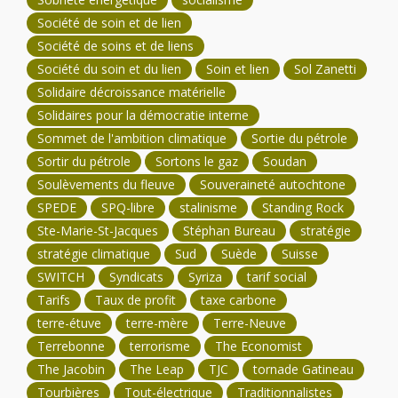
Société de soin et de lien
Société de soins et de liens
Société du soin et du lien
Soin et lien
Sol Zanetti
Solidaire décroissance matérielle
Solidaires pour la démocratie interne
Sommet de l'ambition climatique
Sortie du pétrole
Sortir du pétrole
Sortons le gaz
Soudan
Soulèvements du fleuve
Souveraineté autochtone
SPEDE
SPQ-libre
stalinisme
Standing Rock
Ste-Marie-St-Jacques
Stéphan Bureau
stratégie
stratégie climatique
Sud
Suède
Suisse
SWITCH
Syndicats
Syriza
tarif social
Tarifs
Taux de profit
taxe carbone
terre-étuve
terre-mère
Terre-Neuve
Terrebonne
terrorisme
The Economist
The Jacobin
The Leap
TJC
tornade Gatineau
Tourbières
Tout-électrique
Traditionnalistes