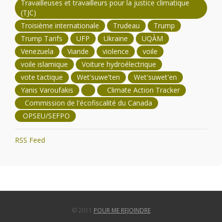
Travailleuses et travailleurs pour la justice climatique
(TJC)
Troisième internationale
Trudeau
Trump
Trump Tarifs
UFP
Ukraine
UQÀM
Venezuela
Viande
violence
voile
voile islamique
Voiture hydroélectrique
vote tactique
Wet'suwe'ten
Wet'suwet'en
Yanis Varoufakis
Climate Action Tracker
Commission de l'écofiscalité du Canada
OPSEU/SEFPO
RSS Feed
© 2011
POUR ME REJOINDRE