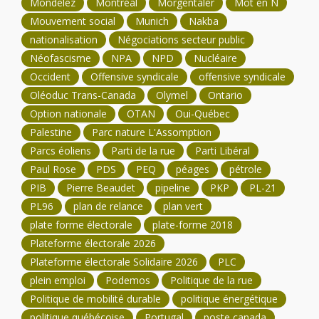
Mondelez
Montréal
Morgentaler
Mot en N
Mouvement social
Munich
Nakba
nationalisation
Négociations secteur public
Néofascisme
NPA
NPD
Nucléaire
Occident
Offensive syndicale
offensive syndicale
Oléoduc Trans-Canada
Olymel
Ontario
Option nationale
OTAN
Oui-Québec
Palestine
Parc nature L'Assomption
Parcs éoliens
Parti de la rue
Parti Libéral
Paul Rose
PDS
PEQ
péages
pétrole
PIB
Pierre Beaudet
pipeline
PKP
PL-21
PL96
plan de relance
plan vert
plate forme électorale
plate-forme 2018
Plateforme électorale 2026
Plateforme électorale Solidaire 2026
PLC
plein emploi
Podemos
Politique de la rue
Politique de mobilité durable
politique énergétique
politique québécoise
Portugal
poste canada