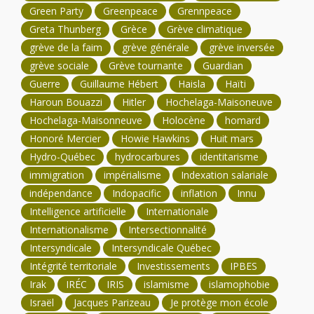
Green Party
Greenpeace
Grennpeace
Greta Thunberg
Grèce
Grève climatique
grève de la faim
grève générale
grève inversée
grève sociale
Grève tournante
Guardian
Guerre
Guillaume Hébert
Haisla
Haïti
Haroun Bouazzi
Hitler
Hochelaga-Maisoneuve
Hochelaga-Maisonneuve
Holocène
homard
Honoré Mercier
Howie Hawkins
Huit mars
Hydro-Québec
hydrocarbures
identitarisme
immigration
impérialisme
Indexation salariale
indépendance
Indopacific
inflation
Innu
Intelligence artificielle
Internationale
Internationalisme
Intersectionnalité
Intersyndicale
Intersyndicale Québec
Intégrité territoriale
Investissements
IPBES
Irak
IRÉC
IRIS
islamisme
islamophobie
Israël
Jacques Parizeau
Je protège mon école