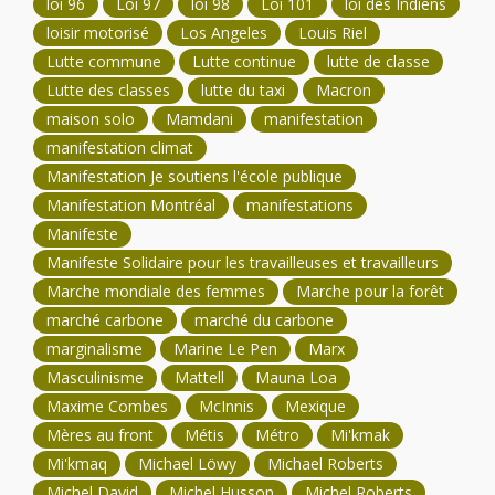
loi 96
Loi 97
loi 98
Loi 101
loi des Indiens
loisir motorisé
Los Angeles
Louis Riel
Lutte commune
Lutte continue
lutte de classe
Lutte des classes
lutte du taxi
Macron
maison solo
Mamdani
manifestation
manifestation climat
Manifestation Je soutiens l'école publique
Manifestation Montréal
manifestations
Manifeste
Manifeste Solidaire pour les travailleuses et travailleurs
Marche mondiale des femmes
Marche pour la forêt
marché carbone
marché du carbone
marginalisme
Marine Le Pen
Marx
Masculinisme
Mattell
Mauna Loa
Maxime Combes
McInnis
Mexique
Mères au front
Métis
Métro
Mi'kmak
Mi'kmaq
Michael Löwy
Michael Roberts
Michel David
Michel Husson
Michel Roberts