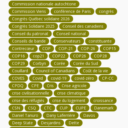
Commission nationale autochtone
Commission Viens
conférence de Paris
congrès
Congrès Québec solidaire 2026
Congrès Solidaire 2025
Conseil des canadiens
Conseil du patronat
Conseil national
Conseils de bande
Conservateurs
constituante
Contrecœur
COP
COP-21
COP-26
COP15
COP16
cop21
COP22
COP26
COP28
COP29
Corbyn
Corée
Corée du Sud
Couillard
Council of Canadians
Coût de la vie
COVES
Covid
covid-19
covid-zéro
CP-CC
CPDQ
CPE
Cris
Crise agricole
crise civilisationnelle
crise climatique
crise des réfugiés
crise du logement
croissance
CSN
CSQ
CTC
CUP
CUPE
Danemark
Daniel Tanuro
Dany Laferrière
Davos
Deep State
Desjardins
Dette