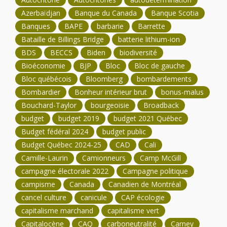
Azerbaïdjan
Banque du Canada
Banque Scotia
Banques
BAPE
barbarie
Barrette
Bataille de Billings Bridge
batterie lithium-ion
BDS
BECCS
Biden
biodiversité
Bioéconomie
BJP
Bloc
Bloc de gauche
Bloc québécois
Bloomberg
bombardements
Bombardier
Bonheur intérieur brut
bonus-malus
Bouchard-Taylor
bourgeoisie
Broadback
budget
budget 2019
budget 2021 Québec
Budget fédéral 2024
budget public
Budget Québec 2024-25
CAD
Cali
Camille-Laurin
Camionneurs
Camp McGill
campagne électorale 2022
Campagne politique
campisme
Canada
Canadien de Montréal
cancel culture
canicule
CAP écologie
capitalisme marchand
capitalisme vert
Capitalocène
CAQ
carboneutralité
Carney