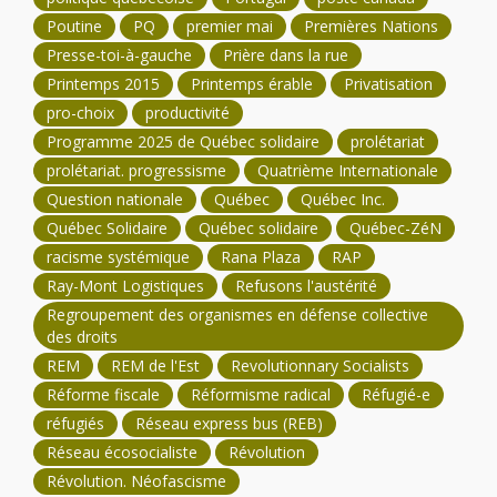
Poutine
PQ
premier mai
Premières Nations
Presse-toi-à-gauche
Prière dans la rue
Printemps 2015
Printemps érable
Privatisation
pro-choix
productivité
Programme 2025 de Québec solidaire
prolétariat
prolétariat. progressisme
Quatrième Internationale
Question nationale
Québec
Québec Inc.
Québec Solidaire
Québec solidaire
Québec-ZéN
racisme systémique
Rana Plaza
RAP
Ray-Mont Logistiques
Refusons l'austérité
Regroupement des organismes en défense collective
des droits
REM
REM de l'Est
Revolutionnary Socialists
Réforme fiscale
Réformisme radical
Réfugié-e
réfugiés
Réseau express bus (REB)
Réseau écosocialiste
Révolution
Révolution. Néofascisme