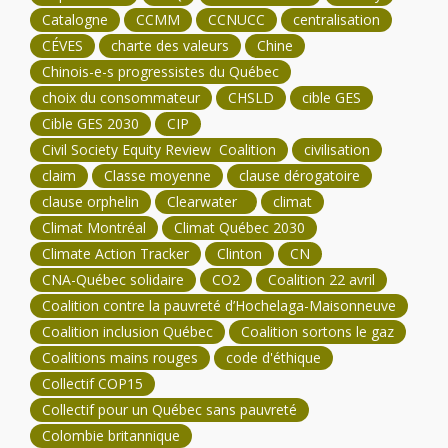
Catalogne
CCMM
CCNUCC
centralisation
CÉVES
charte des valeurs
Chine
Chinois-e-s progressistes du Québec
choix du consommateur
CHSLD
cible GES
Cible GES 2030
CIP
Civil Society Equity Review Coalition
civilisation
claim
Classe moyenne
clause dérogatoire
clause orphelin
Clearwater
climat
Climat Montréal
Climat Québec 2030
Climate Action Tracker
Clinton
CN
CNA-Québec solidaire
CO2
Coalition 22 avril
Coalition contre la pauvreté d’Hochelaga-Maisonneuve
Coalition inclusion Québec
Coalition sortons le gaz
Coalitions mains rouges
code d'éthique
Collectif COP15
Collectif pour un Québec sans pauvreté
Colombie britannique