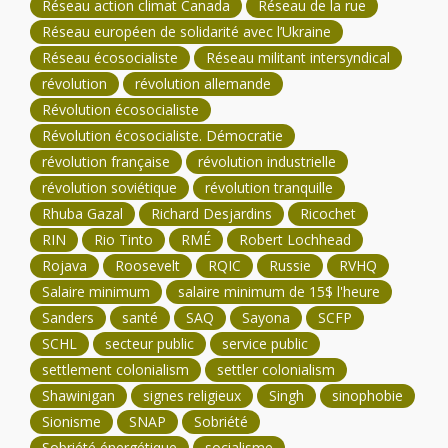
Réseau action climat Canada
Réseau de la rue
Réseau européen de solidarité avec l’Ukraine
Réseau écosocialiste
Réseau militant intersyndical
révolution
révolution allemande
Révolution écosocialiste
Révolution écosocialiste. Démocratie
révolution française
révolution industrielle
révolution soviétique
révolution tranquille
Rhuba Gazal
Richard Desjardins
Ricochet
RIN
Rio Tinto
RMÉ
Robert Lochhead
Rojava
Roosevelt
RQIC
Russie
RVHQ
Salaire minimum
salaire minimum de 15$ l'heure
Sanders
santé
SAQ
Sayona
SCFP
SCHL
secteur public
service public
settlement colonialism
settler colonialism
Shawinigan
signes religieux
Singh
sinophobie
Sionisme
SNAP
Sobriété
Sobriété énergétique
socialisme