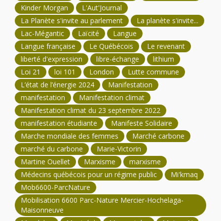
Kinder Morgan
L'Aut'Journal
La Planète s'invite au parlement
La planète s'invite...
Lac-Mégantic
Laïcité
Langue
Langue française
Le Québécois
Le revenant
liberté d'expression
libre-échange
lithium
Loi 21
loi 101
London
Lutte commune
L’état de l’énergie 2024
Manifestation
manifestation
Manifestation climat
Manifestation climat du 23 septembre 2022
manifestation étudiante
Manifeste Solidaire
Marche mondiale des femmes
Marché carbone
marché du carbone
Marie-Victorin
Martine Ouellet
Marxisme
marxisme
Médecins québécois pour un régime public
Mi'kmaq
Mob6600-ParcNature
Mobilisation 6600 Parc-Nature Mercier-Hochelaga-
Maisonneuve