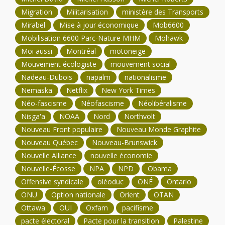
Migration
Militarisation
ministère des Transports
Mirabel
Mise à jour économique
Mob6600
Mobilisation 6600 Parc-Nature MHM
Mohawk
Moi aussi
Montréal
motoneige
Mouvement écologiste
mouvement social
Nadeau-Dubois
napalm
nationalisme
Nemaska
Netflix
New York Times
Néo-fascisme
Néofascisme
Néolibéralisme
Nisga'a
NOAA
Nord
Northvolt
Nouveau Front populaire
Nouveau Monde Graphite
Nouveau Québec
Nouveau-Brunswick
Nouvelle Alliance
nouvelle économie
Nouvelle-Écosse
NPA
NPD
Obama
Offensive syndicale
oléoduc
ONÉ
Ontario
ONU
Option nationale
Orient
OTAN
Ottawa
OUI
Oxfam
pacifisme
pacte électoral
Pacte pour la transition
Palestine