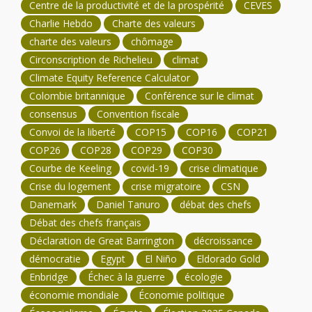
Centre de la productivité et de la prospérité
CEVES
Charlie Hebdo
Charte des valeurs
charte des valeurs
chômage
Circonscription de Richelieu
climat
Climate Equity Reference Calculator
Colombie britannique
Conférence sur le climat
consensus
Convention fiscale
Convoi de la liberté
COP15
COP16
COP21
COP26
COP28
COP29
COP30
Courbe de Keeling
covid-19
crise climatique
Crise du logement
crise migratoire
CSN
Danemark
Daniel Tanuro
débat des chefs
Débat des chefs français
Déclaration de Great Barrington
décroissance
démocratie
Egypt
El Niño
Eldorado Gold
Enbridge
Échec à la guerre
écologie
économie mondiale
Économie politique