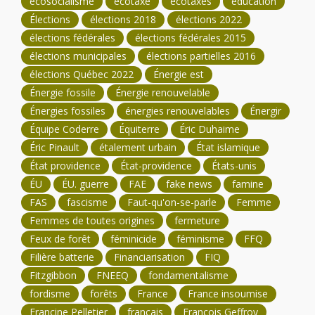
écosocialisme
écotaxe
écotaxes
éducation
Élections
élections 2018
élections 2022
élections fédérales
élections fédérales 2015
élections municipales
élections partielles 2016
élections Québec 2022
Énergie est
Énergie fossile
Énergie renouvelable
Énergies fossiles
énergies renouvelables
Énergir
Équipe Coderre
Équiterre
Éric Duhaime
Éric Pinault
étalement urbain
État islamique
État providence
État-providence
États-unis
ÉU
ÉU. guerre
FAE
fake news
famine
FAS
fascisme
Faut-qu'on-se-parle
Femme
Femmes de toutes origines
fermeture
Feux de forêt
féminicide
féminisme
FFQ
Filière batterie
Financiarisation
FIQ
Fitzgibbon
FNEEQ
fondamentalisme
fordisme
forêts
France
France insoumise
Francine Pelletier
français
François Geffroy