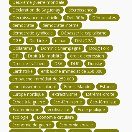
Deuxième guerre mondiale
Déclaration de Saguenay
décroissance
Décroissance matérielle
Défi 50%
Démocrates
démocratie
démocratie interne
démocratie syndicale
Dépasser le capitalisme
DGE
Die Linke
djihad
DNUDPA
Dollarama
Dominic Champagne
Doug Ford
DPJ
Droit à la mobilité
droit d'expression
Droit de fraîcheur
DSA
DUC
Dunsky
Earthstrike
embauche immédiat de 250 000
embauche immédiat de 250 000
enrichissement salarial
Ernest Mandel
Estonie
Europe nordique
extractivisme
Extrême-droite
Échec à la guerre
éco-féminisme
éco-féministe
Écoféminisme
écofiscalité
École publique
écologie
Économie circulaire
économie de guerre
Économie sociale