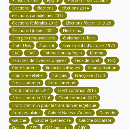
Écosocialisme
Égypte
Élection 2025 Canada
Élections
élections
élections 2014
élections canadiennes 2019
élections fédérales 2015
Élections fédérales 2025
Élections Québec 2022
Électrolux
Énergies renouvelables
étalement urbain
États-Unis
Étudiant
Événements d'octobre 1970
FAE
FAO
Fatima Houda-Pepin
femme
Femmes de diverses origines
Feux de forêt
FFQ
filière batterie
finances publiques
financiarisation
Francine Pelletier
français
Françoise David
Front commun
front commun
front commun 2014
Front commun 2015
Front commun 2016
Front commun 2023
Front commun pour la transition énergétique
front populaire
Gabriel Nadeau-Dubois
Garderie
Gauche
Gauche québécoise
Gauche socialiste
Gaza
GES
GES industrie
GIEC