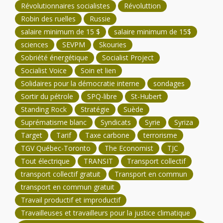
Révolutionnaires socialistes
Révoluttion
Robin des ruelles
Russie
salaire minimum de 15 $
salaire minimum de 15$
sciences
SEVPM
Skouries
Sobriété énergétique
Socialist Project
Socialist Voice
Soin et lien
Solidaires pour la démocratie interne
sondages
Sortir du pétrole
SPQ-libre
St-Hubert
Standing Rock
Stratégie
Suède
Suprématisme blanc
Syndicats
Syrie
Syriza
Target
Tarif
Taxe carbone
terrorisme
TGV Québec-Toronto
The Economist
TJC
Tout électrique
TRANSIT
Transport collectif
transport collectif gratuit
Transport en commun
transport en commun gratuit
Travail productif et improductif
Travailleuses et travailleurs pour la justice climatique