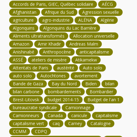
Accords de Paris, GIEC, Québec solidaire
AÉCG
Afghanistan
Afrique du Sud
Agression sexuelle
agriculture
agro-industrie
ALÉNA
Algérie
Algonquins
Algonquins du Lac Barrière
Aliments ultratransformés
Allocation universelle
Amazon
Amir Khadir
Andreas Malm
Anishinabé
Anthropocène
anticapitalisme
ASSÉ
ateliers de misère
Atikamekw
Attentats de Paris
austérité
Auto solo
auto solo
Autochtones
avortement
Bande de Gaza
Bay du Nord
Biden
bilan
bilan carbone
bombardements
Bombardier
Brest-Litovsk
budget 2014-15
Budget de l'an 1
bureaucratie syndicale
Camionnage
Camionneurs
Canada
canicule
capitalisme
capitalisme vert
caq
Carney
Catalogne
CCMM
CDPQ