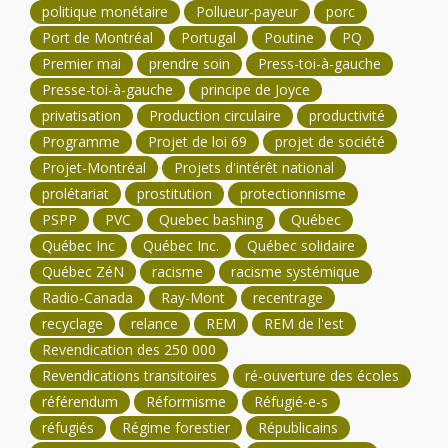
politique monétaire
Pollueur-payeur
porc
Port de Montréal
Portugal
Poutine
PQ
Premier mai
prendre soin
Press-toi-à-gauche
Presse-toi-à-gauche
principe de Joyce
privatisation
Production circulaire
productivité
Programme
Projet de loi 69
projet de société
Projet-Montréal
Projets d'intérêt national
prolétariat
prostitution
protectionnisme
PSPP
PVC
Quebec bashing
Québec
Québec Inc
Québec Inc.
Québec solidaire
Québec ZéN
racisme
racisme systémique
Radio-Canada
Ray-Mont
recentrage
recyclage
relance
REM
REM de l'est
Revendication des 250 000
Revendications transitoires
ré-ouverture des écoles
référendum
Réformisme
Réfugié-e-s
réfugiés
Régime forestier
Républicains