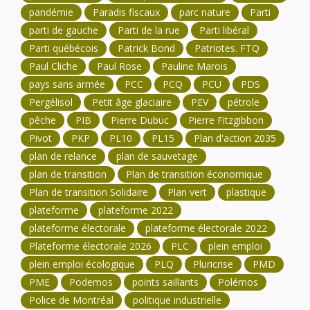
pandémie
Paradis fiscaux
parc nature
Parti
parti de gauche
Parti de la rue
Parti libéral
Parti québécois
Patrick Bond
Patriotes. FTQ
Paul Cliche
Paul Rose
Pauline Marois
pays sans armée
PCC
PCQ
PCU
PDS
Pergélisol
Petit âge glaciaire
PEV
pétrole
pêche
PIB
Pierre Dubuc
Pierre Fitzgibbon
Pivot
PKP
PL10
PL15
Plan d'action 2035
plan de relance
plan de sauvetage
plan de transition
Plan de transition économique
Plan de transition Solidaire
Plan vert
plastique
plateforme
plateforme 2022
plateforme électorale
plateforme électorale 2022
Plateforme électorale 2026
PLC
plein emploi
plein emploi écologique
PLQ
Pluricrise
PMD
PME
Podemos
points saillants
Polémos
Police de Montréal
politique industrielle