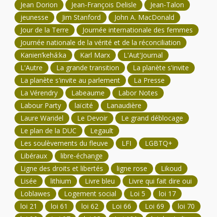
Jean Dorion
Jean-François Delisle
Jean-Talon
jeunesse
Jim Stanford
John A. MacDonald
Jour de la Terre
Journée internationale des femmes
Journée nationale de la vérité et de la réconciliation
Kanien’kehá:ka
Karl Marx
L'Aut'Journal
L'Autre
La grande transition
La planète s'invite
La planète s'invite au parlement
La Presse
La Vérendry
Labeaume
Labor Notes
Labour Party
laïcité
Lanaudière
Laure Waridel
Le Devoir
Le grand déblocage
Le plan de la DUC
Legault
Les soulèvements du fleuve
LFI
LGBTQ+
Libéraux
libre-échange
Ligne des droits et libertés
ligne rose
Likoud
Lisée
lithium
Livre bleu
Livre qui fait dire oui
Loblawes
Logement social
Loi 5
loi 17
loi 21
loi 61
loi 62
Loi 66
Loi 69
loi 70