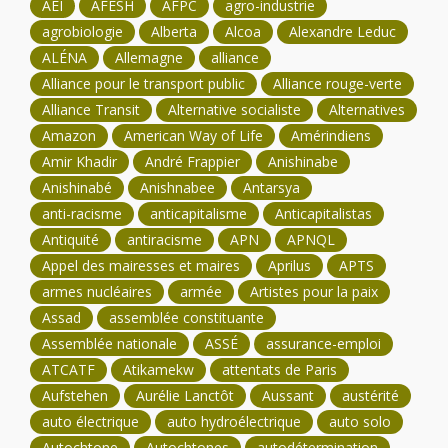
AEI
AFESH
AFPC
agro-industrie
agrobiologie
Alberta
Alcoa
Alexandre Leduc
ALÉNA
Allemagne
alliance
Alliance pour le transport public
Alliance rouge-verte
Alliance Transit
Alternative socialiste
Alternatives
Amazon
American Way of Life
Amérindiens
Amir Khadir
André Frappier
Anishinabe
Anishinabé
Anishnabee
Antarsya
anti-racisme
anticapitalisme
Anticapitalistas
Antiquité
antiracisme
APN
APNQL
Appel des mairesses et maires
Aprilus
APTS
armes nucléaires
armée
Artistes pour la paix
Assad
assemblée constituante
Assemblée nationale
ASSÉ
assurance-emploi
ATCATF
Atikamekw
attentats de Paris
Aufstehen
Aurélie Lanctôt
Aussant
austérité
auto électrique
auto hydroélectrique
auto solo
Autochtone
Autochtones
autodétermination