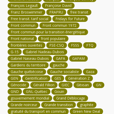
François Legault
Françoise David
Franz Broswimmer
FRAPRU
free transit
Free transit. tarif social
Fridays for Future
Front commun
Front commun 1972
Front commun pour la transition énergétique
Front national
front populaire
frontières ouvertes
FSE-CSQ
FSSS
FTQ
G-15
Gabriel Nadeau-Dubois
Gabriel Naseau-Dubois
GAFA
GAFAM
Gardiens du territoire
gauche
Gauche québécoise
Gauche socialiste
Gaza
GEN
Gentrification
GES
Génération Z
Génocide
Gérald Fillion
GIEC
Gitxsan
GN
GND
GNL-Québec
Gouin
gouvernement mondial
Grand Déblocage
Grande noirceur
Grande transition
graphite
gratuité du transport en commun
Green New Deal