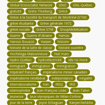
Global Ecosocialist Network
GND
GNL-Québec
gratuité
Greta Thunberg
Grèce
Grève à la Société du transport de Montréal (STM)
grève étudiante
Grève générale 1972
grève sociale
Grève STM
GroupMobilisation
Guerre
Guerre d'Ukraine
Hamas
Haroun Bouazzi
Harper
histoire
histoire de la lutte de classe
histoire ouvrière
Hochelaga-Maisonneuve
Huit mars
Hydro-Québec
hydroélectricité
Idle no more
immigrant
immigration
Immigration
Impératif français
impérialisme minier canadien
Impérialisme néolibéral
Indépendance
inégalité
Internationalisme
Iran
IREQ
IRIS
islamophobie
Jean-François Lisée
Jean-Talon
Jeunesse
Jeux olympiques de Milan-Cortina
Jour de la terre
Joyce Echaguan
Kanyen'kehà:ka