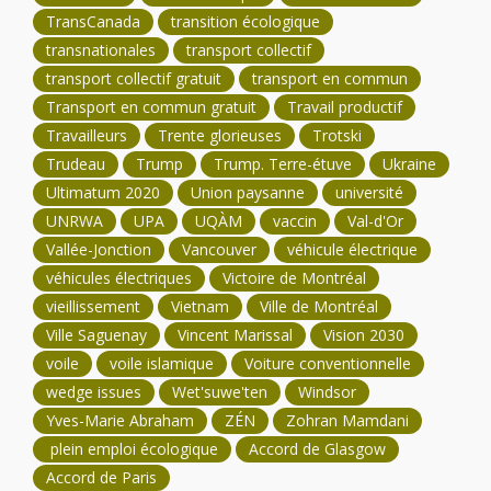
TransCanada
transition écologique
transnationales
transport collectif
transport collectif gratuit
transport en commun
Transport en commun gratuit
Travail productif
Travailleurs
Trente glorieuses
Trotski
Trudeau
Trump
Trump. Terre-étuve
Ukraine
Ultimatum 2020
Union paysanne
université
UNRWA
UPA
UQÀM
vaccin
Val-d'Or
Vallée-Jonction
Vancouver
véhicule électrique
véhicules électriques
Victoire de Montréal
vieillissement
Vietnam
Ville de Montréal
Ville Saguenay
Vincent Marissal
Vision 2030
voile
voile islamique
Voiture conventionnelle
wedge issues
Wet'suwe'ten
Windsor
Yves-Marie Abraham
ZÉN
Zohran Mamdani
plein emploi écologique
Accord de Glasgow
Accord de Paris