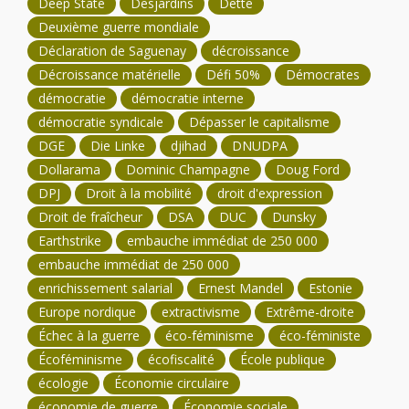
Deep State
Desjardins
Dette
Deuxième guerre mondiale
Déclaration de Saguenay
décroissance
Décroissance matérielle
Défi 50%
Démocrates
démocratie
démocratie interne
démocratie syndicale
Dépasser le capitalisme
DGE
Die Linke
djihad
DNUDPA
Dollarama
Dominic Champagne
Doug Ford
DPJ
Droit à la mobilité
droit d'expression
Droit de fraîcheur
DSA
DUC
Dunsky
Earthstrike
embauche immédiat de 250 000
embauche immédiat de 250 000
enrichissement salarial
Ernest Mandel
Estonie
Europe nordique
extractivisme
Extrême-droite
Échec à la guerre
éco-féminisme
éco-féministe
Écoféminisme
écofiscalité
École publique
écologie
Économie circulaire
économie de guerre
Économie sociale