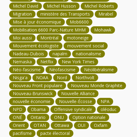
Michel David
Michel Husson
Michel Roberts
Migration
ministère des Transports
Mirabel
Mise à jour économique
Mob6600
Mobilisation 6600 Parc-Nature MHM
Mohawk
Moi aussi
Montréal
motoneige
Mouvement écologiste
mouvement social
Nadeau-Dubois
napalm
nationalisme
Nemaska
Netflix
New York Times
Néo-fascisme
Néofascisme
Néolibéralisme
Nisga'a
NOAA
Nord
Northvolt
Nouveau Front populaire
Nouveau Monde Graphite
Nouveau-Brunswick
Nouvelle Alliance
nouvelle économie
Nouvelle-Écosse
NPA
NPD
Obama
Offensive syndicale
oléoduc
ONÉ
Ontario
ONU
Option nationale
Orient
OTAN
Ottawa
OUI
Oxfam
pacifisme
pacte électoral