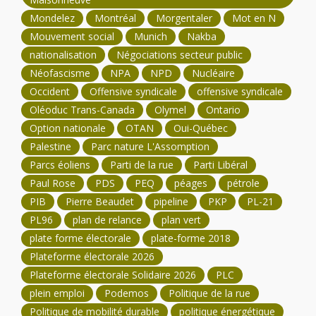
Mondelez
Montréal
Morgentaler
Mot en N
Mouvement social
Munich
Nakba
nationalisation
Négociations secteur public
Néofascisme
NPA
NPD
Nucléaire
Occident
Offensive syndicale
offensive syndicale
Oléoduc Trans-Canada
Olymel
Ontario
Option nationale
OTAN
Oui-Québec
Palestine
Parc nature L'Assomption
Parcs éoliens
Parti de la rue
Parti Libéral
Paul Rose
PDS
PEQ
péages
pétrole
PIB
Pierre Beaudet
pipeline
PKP
PL-21
PL96
plan de relance
plan vert
plate forme électorale
plate-forme 2018
Plateforme électorale 2026
Plateforme électorale Solidaire 2026
PLC
plein emploi
Podemos
Politique de la rue
Politique de mobilité durable
politique énergétique