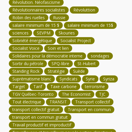
Révolution. Néofascisme
Révolutionnaires socialistes
Révoluttion
Robin des ruelles
Russie
salaire minimum de 15 $
salaire minimum de 15$
sciences
SEVPM
Skouries
Sobriété énergétique
Socialist Project
Socialist Voice
Soin et lien
Solidaires pour la démocratie interne
sondages
Sortir du pétrole
SPQ-libre
St-Hubert
Standing Rock
Stratégie
Suède
Suprématisme blanc
Syndicats
Syrie
Syriza
Target
Tarif
Taxe carbone
terrorisme
TGV Québec-Toronto
The Economist
TJC
Tout électrique
TRANSIT
Transport collectif
transport collectif gratuit
Transport en commun
transport en commun gratuit
Travail productif et improductif