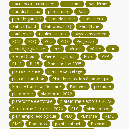
Pacte pour la transition
Palestine
pandémie
Paradis fiscaux
parc nature
Parti
parti de gauche
Parti de la rue
Parti libéral
Patrick Bond
Patriotes. FTQ
Paul Cliche
Paul Rose
Pauline Marois
pays sans armée
PCC
PCQ
PCU
PDS
Pergélisol
Petit âge glaciaire
PEV
pétrole
pêche
PIB
Pierre Dubuc
Pierre Fitzgibbon
Pivot
PKP
PL10
PL15
Plan d'action 2035
plan de relance
plan de sauvetage
plan de transition
Plan de transition économique
Plan de transition Solidaire
Plan vert
plastique
plateforme
plateforme 2022
plateforme électorale
plateforme électorale 2022
Plateforme électorale 2026
PLC
plein emploi
plein emploi écologique
PLQ
Pluricrise
PMD
PME
Podemos
points saillants
Polémos