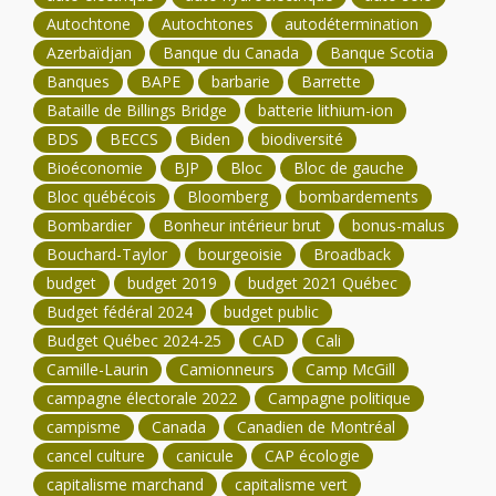
Autochtone
Autochtones
autodétermination
Azerbaïdjan
Banque du Canada
Banque Scotia
Banques
BAPE
barbarie
Barrette
Bataille de Billings Bridge
batterie lithium-ion
BDS
BECCS
Biden
biodiversité
Bioéconomie
BJP
Bloc
Bloc de gauche
Bloc québécois
Bloomberg
bombardements
Bombardier
Bonheur intérieur brut
bonus-malus
Bouchard-Taylor
bourgeoisie
Broadback
budget
budget 2019
budget 2021 Québec
Budget fédéral 2024
budget public
Budget Québec 2024-25
CAD
Cali
Camille-Laurin
Camionneurs
Camp McGill
campagne électorale 2022
Campagne politique
campisme
Canada
Canadien de Montréal
cancel culture
canicule
CAP écologie
capitalisme marchand
capitalisme vert