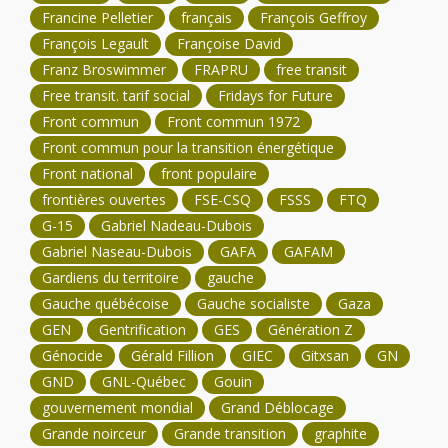
Francine Pelletier
français
François Geffroy
François Legault
Françoise David
Franz Broswimmer
FRAPRU
free transit
Free transit. tarif social
Fridays for Future
Front commun
Front commun 1972
Front commun pour la transition énergétique
Front national
front populaire
frontières ouvertes
FSE-CSQ
FSSS
FTQ
G-15
Gabriel Nadeau-Dubois
Gabriel Naseau-Dubois
GAFA
GAFAM
Gardiens du territoire
gauche
Gauche québécoise
Gauche socialiste
Gaza
GEN
Gentrification
GES
Génération Z
Génocide
Gérald Fillion
GIEC
Gitxsan
GN
GND
GNL-Québec
Gouin
gouvernement mondial
Grand Déblocage
Grande noirceur
Grande transition
graphite