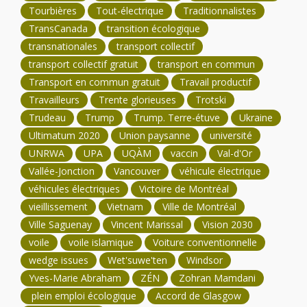
Tourbières
Tout-électrique
Traditionnalistes
TransCanada
transition écologique
transnationales
transport collectif
transport collectif gratuit
transport en commun
Transport en commun gratuit
Travail productif
Travailleurs
Trente glorieuses
Trotski
Trudeau
Trump
Trump. Terre-étuve
Ukraine
Ultimatum 2020
Union paysanne
université
UNRWA
UPA
UQÀM
vaccin
Val-d'Or
Vallée-Jonction
Vancouver
véhicule électrique
véhicules électriques
Victoire de Montréal
vieillissement
Vietnam
Ville de Montréal
Ville Saguenay
Vincent Marissal
Vision 2030
voile
voile islamique
Voiture conventionnelle
wedge issues
Wet'suwe'ten
Windsor
Yves-Marie Abraham
ZÉN
Zohran Mamdani
plein emploi écologique
Accord de Glasgow