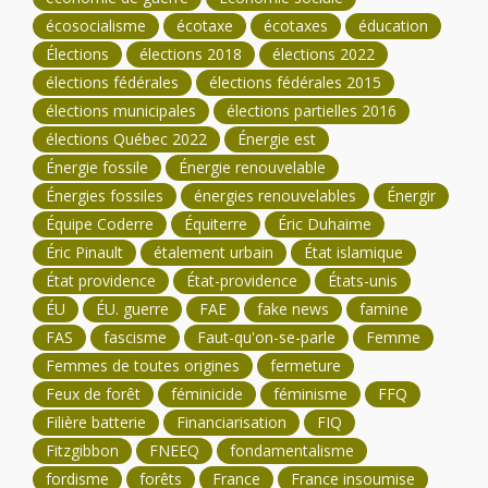
écosocialisme
écotaxe
écotaxes
éducation
Élections
élections 2018
élections 2022
élections fédérales
élections fédérales 2015
élections municipales
élections partielles 2016
élections Québec 2022
Énergie est
Énergie fossile
Énergie renouvelable
Énergies fossiles
énergies renouvelables
Énergir
Équipe Coderre
Équiterre
Éric Duhaime
Éric Pinault
étalement urbain
État islamique
État providence
État-providence
États-unis
ÉU
ÉU. guerre
FAE
fake news
famine
FAS
fascisme
Faut-qu'on-se-parle
Femme
Femmes de toutes origines
fermeture
Feux de forêt
féminicide
féminisme
FFQ
Filière batterie
Financiarisation
FIQ
Fitzgibbon
FNEEQ
fondamentalisme
fordisme
forêts
France
France insoumise