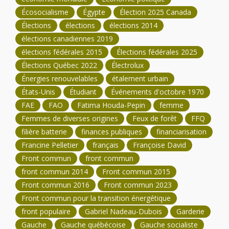
Écosocialisme
Égypte
Élection 2025 Canada
Élections
élections
élections 2014
élections canadiennes 2019
élections fédérales 2015
Élections fédérales 2025
Élections Québec 2022
Électrolux
Énergies renouvelables
étalement urbain
États-Unis
Étudiant
Événements d'octobre 1970
FAE
FAO
Fatima Houda-Pepin
femme
Femmes de diverses origines
Feux de forêt
FFQ
filière batterie
finances publiques
financiarisation
Francine Pelletier
français
Françoise David
Front commun
front commun
front commun 2014
Front commun 2015
Front commun 2016
Front commun 2023
Front commun pour la transition énergétique
front populaire
Gabriel Nadeau-Dubois
Garderie
Gauche
Gauche québécoise
Gauche socialiste