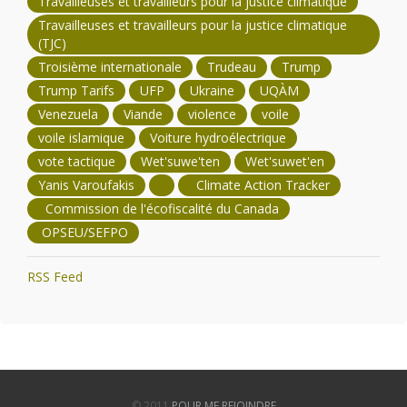
Travailleuses et travailleurs pour la justice climatique
Travailleuses et travailleurs pour la justice climatique
(TJC)
Troisième internationale
Trudeau
Trump
Trump Tarifs
UFP
Ukraine
UQÀM
Venezuela
Viande
violence
voile
voile islamique
Voiture hydroélectrique
vote tactique
Wet'suwe'ten
Wet'suwet'en
Yanis Varoufakis
Climate Action Tracker
Commission de l'écofiscalité du Canada
OPSEU/SEFPO
RSS Feed
© 2011
POUR ME REJOINDRE