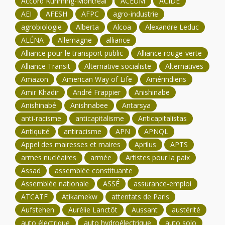
Accord Kunming-Montréal
ACEUM
ACIDE
AEI
AFESH
AFPC
agro-industrie
agrobiologie
Alberta
Alcoa
Alexandre Leduc
ALÉNA
Allemagne
alliance
Alliance pour le transport public
Alliance rouge-verte
Alliance Transit
Alternative socialiste
Alternatives
Amazon
American Way of Life
Amérindiens
Amir Khadir
André Frappier
Anishinabe
Anishinabé
Anishnabee
Antarsya
anti-racisme
anticapitalisme
Anticapitalistas
Antiquité
antiracisme
APN
APNQL
Appel des mairesses et maires
Aprilus
APTS
armes nucléaires
armée
Artistes pour la paix
Assad
assemblée constituante
Assemblée nationale
ASSÉ
assurance-emploi
ATCATF
Atikamekw
attentats de Paris
Aufstehen
Aurélie Lanctôt
Aussant
austérité
auto électrique
auto hydroélectrique
auto solo