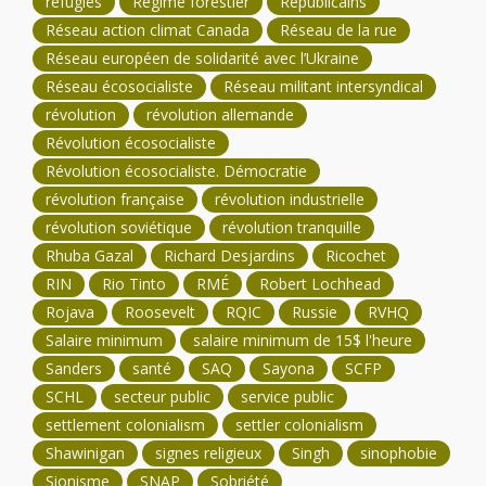
réfugiés
Régime forestier
Républicains
Réseau action climat Canada
Réseau de la rue
Réseau européen de solidarité avec l’Ukraine
Réseau écosocialiste
Réseau militant intersyndical
révolution
révolution allemande
Révolution écosocialiste
Révolution écosocialiste. Démocratie
révolution française
révolution industrielle
révolution soviétique
révolution tranquille
Rhuba Gazal
Richard Desjardins
Ricochet
RIN
Rio Tinto
RMÉ
Robert Lochhead
Rojava
Roosevelt
RQIC
Russie
RVHQ
Salaire minimum
salaire minimum de 15$ l'heure
Sanders
santé
SAQ
Sayona
SCFP
SCHL
secteur public
service public
settlement colonialism
settler colonialism
Shawinigan
signes religieux
Singh
sinophobie
Sionisme
SNAP
Sobriété