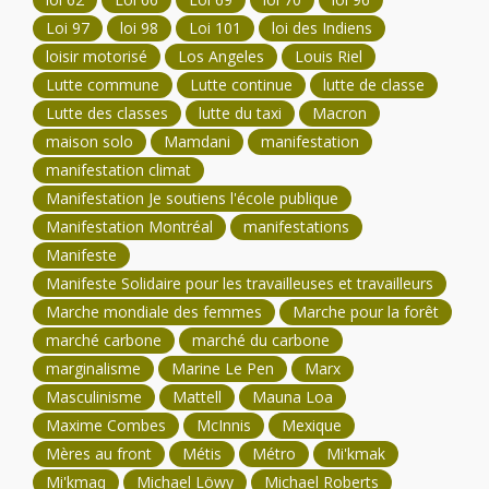
Loi 97
loi 98
Loi 101
loi des Indiens
loisir motorisé
Los Angeles
Louis Riel
Lutte commune
Lutte continue
lutte de classe
Lutte des classes
lutte du taxi
Macron
maison solo
Mamdani
manifestation
manifestation climat
Manifestation Je soutiens l'école publique
Manifestation Montréal
manifestations
Manifeste
Manifeste Solidaire pour les travailleuses et travailleurs
Marche mondiale des femmes
Marche pour la forêt
marché carbone
marché du carbone
marginalisme
Marine Le Pen
Marx
Masculinisme
Mattell
Mauna Loa
Maxime Combes
McInnis
Mexique
Mères au front
Métis
Métro
Mi'kmak
Mi'kmaq
Michael Löwy
Michael Roberts