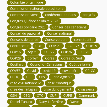
Colombie britannique
Commission nationale autochtone
Commission Viens
conférence de Paris
congrès
Congrès Québec solidaire 2026
Congrès Solidaire 2025
Conseil des canadiens
Conseil du patronat
Conseil national
Conseils de bande
Conservateurs
constituante
Contrecœur
COP
COP-21
COP-26
COP15
COP16
cop21
COP22
COP26
COP28
COP29
Corbyn
Corée
Corée du Sud
Couillard
Council of Canadians
Coût de la vie
COVES
Covid
covid-19
covid-zéro
CP-CC
CPDQ
CPE
Cris
Crise agricole
crise civilisationnelle
crise climatique
crise des réfugiés
crise du logement
croissance
CSN
CSQ
CTC
CUP
CUPE
Danemark
Daniel Tanuro
Dany Laferrière
Davos