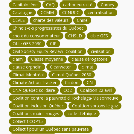
Capitalocène
CAQ
carboneutralité
Carney
Catalogne
CCMM
CCNUCC
centralisation
CÉVES
charte des valeurs
Chine
Chinois-e-s progressistes du Québec
choix du consommateur
CHSLD
cible GES
Cible GES 2030
CIP
Civil Society Equity Review Coalition
civilisation
claim
Classe moyenne
clause dérogatoire
clause orphelin
Clearwater
climat
Climat Montréal
Climat Québec 2030
Climate Action Tracker
Clinton
CN
CNA-Québec solidaire
CO2
Coalition 22 avril
Coalition contre la pauvreté d’Hochelaga-Maisonneuve
Coalition inclusion Québec
Coalition sortons le gaz
Coalitions mains rouges
code d'éthique
Collectif COP15
Collectif pour un Québec sans pauvreté