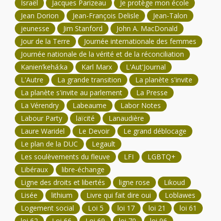
Israël
Jacques Parizeau
Je protège mon école
Jean Dorion
Jean-François Delisle
Jean-Talon
jeunesse
Jim Stanford
John A. MacDonald
Jour de la Terre
Journée internationale des femmes
Journée nationale de la vérité et de la réconciliation
Kanien’kehá:ka
Karl Marx
L'Aut'Journal
L'Autre
La grande transition
La planète s'invite
La planète s'invite au parlement
La Presse
La Vérendry
Labeaume
Labor Notes
Labour Party
laïcité
Lanaudière
Laure Waridel
Le Devoir
Le grand déblocage
Le plan de la DUC
Legault
Les soulèvements du fleuve
LFI
LGBTQ+
Libéraux
libre-échange
Ligne des droits et libertés
ligne rose
Likoud
Lisée
lithium
Livre qui fait dire oui
Loblawes
Logement social
Loi 5
loi 17
loi 21
loi 61
loi 62
Loi 66
Loi 69
loi 70
loi 96