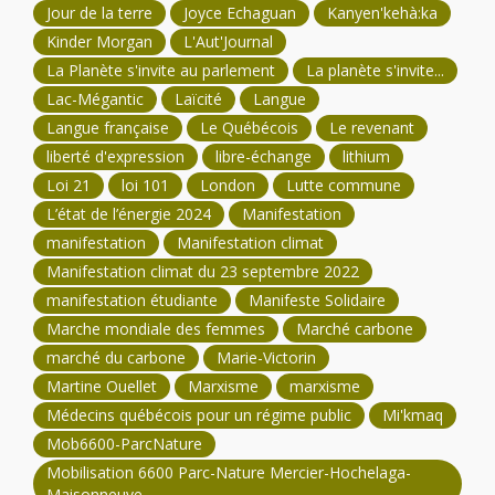
Jour de la terre
Joyce Echaguan
Kanyen'kehà:ka
Kinder Morgan
L'Aut'Journal
La Planète s'invite au parlement
La planète s'invite...
Lac-Mégantic
Laïcité
Langue
Langue française
Le Québécois
Le revenant
liberté d'expression
libre-échange
lithium
Loi 21
loi 101
London
Lutte commune
L’état de l’énergie 2024
Manifestation
manifestation
Manifestation climat
Manifestation climat du 23 septembre 2022
manifestation étudiante
Manifeste Solidaire
Marche mondiale des femmes
Marché carbone
marché du carbone
Marie-Victorin
Martine Ouellet
Marxisme
marxisme
Médecins québécois pour un régime public
Mi'kmaq
Mob6600-ParcNature
Mobilisation 6600 Parc-Nature Mercier-Hochelaga-
Maisonneuve