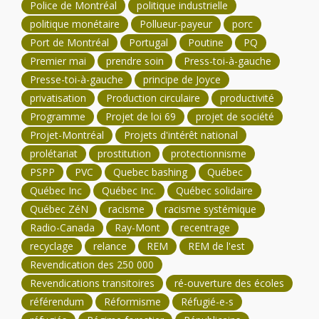
Police de Montréal
politique industrielle
politique monétaire
Pollueur-payeur
porc
Port de Montréal
Portugal
Poutine
PQ
Premier mai
prendre soin
Press-toi-à-gauche
Presse-toi-à-gauche
principe de Joyce
privatisation
Production circulaire
productivité
Programme
Projet de loi 69
projet de société
Projet-Montréal
Projets d'intérêt national
prolétariat
prostitution
protectionnisme
PSPP
PVC
Quebec bashing
Québec
Québec Inc
Québec Inc.
Québec solidaire
Québec ZéN
racisme
racisme systémique
Radio-Canada
Ray-Mont
recentrage
recyclage
relance
REM
REM de l'est
Revendication des 250 000
Revendications transitoires
ré-ouverture des écoles
référendum
Réformisme
Réfugié-e-s