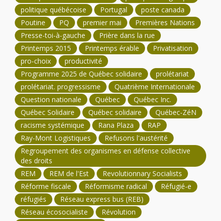
politique québécoise
Portugal
poste canada
Poutine
PQ
premier mai
Premières Nations
Presse-toi-à-gauche
Prière dans la rue
Printemps 2015
Printemps érable
Privatisation
pro-choix
productivité
Programme 2025 de Québec solidaire
prolétariat
prolétariat. progressisme
Quatrième Internationale
Question nationale
Québec
Québec Inc.
Québec Solidaire
Québec solidaire
Québec-ZéN
racisme systémique
Rana Plaza
RAP
Ray-Mont Logistiques
Refusons l'austérité
Regroupement des organismes en défense collective
des droits
REM
REM de l'Est
Revolutionnary Socialists
Réforme fiscale
Réformisme radical
Réfugié-e
réfugiés
Réseau express bus (REB)
Réseau écosocialiste
Révolution