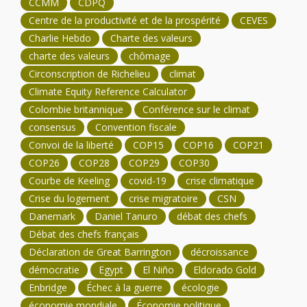
CCMM
CDPQ
Centre de la productivité et de la prospérité
CEVES
Charlie Hebdo
Charte des valeurs
charte des valeurs
chômage
Circonscription de Richelieu
climat
Climate Equity Reference Calculator
Colombie britannique
Conférence sur le climat
consensus
Convention fiscale
Convoi de la liberté
COP15
COP16
COP21
COP26
COP28
COP29
COP30
Courbe de Keeling
covid-19
crise climatique
Crise du logement
crise migratoire
CSN
Danemark
Daniel Tanuro
débat des chefs
Débat des chefs français
Déclaration de Great Barrington
décroissance
démocratie
Egypt
El Niño
Eldorado Gold
Enbridge
Échec à la guerre
écologie
économie mondiale
Économie politique