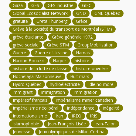
Gaza
GES
GES industrie
GIEC
Global Ecosocialist Network
GND
GNL-Québec
gratuité
Greta Thunberg
Grèce
Grève à la Société du transport de Montréal (STM)
grève étudiante
Grève générale 1972
grève sociale
Grève STM
GroupMobilisation
Guerre
Guerre d'Ukraine
Hamas
Haroun Bouazzi
Harper
histoire
histoire de la lutte de classe
histoire ouvrière
Hochelaga-Maisonneuve
Huit mars
Hydro-Québec
hydroélectricité
Idle no more
immigrant
immigration
Immigration
Impératif français
impérialisme minier canadien
Impérialisme néolibéral
Indépendance
inégalité
Internationalisme
Iran
IREQ
IRIS
islamophobie
Jean-François Lisée
Jean-Talon
Jeunesse
Jeux olympiques de Milan-Cortina