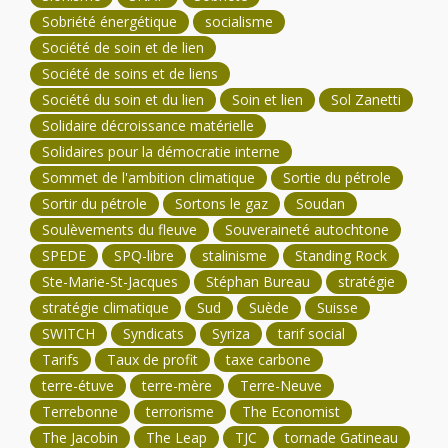
Sobriété énergétique
socialisme
Société de soin et de lien
Société de soins et de liens
Société du soin et du lien
Soin et lien
Sol Zanetti
Solidaire décroissance matérielle
Solidaires pour la démocratie interne
Sommet de l'ambition climatique
Sortie du pétrole
Sortir du pétrole
Sortons le gaz
Soudan
Soulèvements du fleuve
Souveraineté autochtone
SPEDE
SPQ-libre
stalinisme
Standing Rock
Ste-Marie-St-Jacques
Stéphan Bureau
stratégie
stratégie climatique
Sud
Suède
Suisse
SWITCH
Syndicats
Syriza
tarif social
Tarifs
Taux de profit
taxe carbone
terre-étuve
terre-mère
Terre-Neuve
Terrebonne
terrorisme
The Economist
The Jacobin
The Leap
TJC
tornade Gatineau