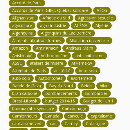
Accord de Paris
Accords de Paris, GIEC, Québec solidaire
AÉCG
Afghanistan
Afrique du Sud
Agression sexuelle
agriculture
agro-industrie
ALÉNA
Algérie
Algonquins
Algonquins du Lac Barrière
Aliments ultratransformés
Allocation universelle
Amazon
Amir Khadir
Andreas Malm
Anishinabé
Anthropocène
anticapitalisme
ASSÉ
ateliers de misère
Atikamekw
Attentats de Paris
austérité
Auto solo
auto solo
Autochtones
avortement
Bande de Gaza
Bay du Nord
Biden
bilan
bilan carbone
bombardements
Bombardier
Brest-Litovsk
budget 2014-15
Budget de l'an 1
bureaucratie syndicale
Camionnage
Camionneurs
Canada
canicule
capitalisme
capitalisme vert
caq
Carney
Catalogne