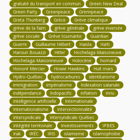
gratuité du transport en commun
Green New Deal
Green Party
Greenpeace
Grennpeace
Greta Thunberg
Grèce
Grève climatique
grève de la faim
grève générale
grève inversée
grève sociale
Grève tournante
Guardian
Guerre
Guillaume Hébert
Haisla
Haïti
Haroun Bouazzi
Hitler
Hochelaga-Maisoneuve
Hochelaga-Maisonneuve
Holocène
homard
Honoré Mercier
Howie Hawkins
Huit mars
Hydro-Québec
hydrocarbures
identitarisme
immigration
impérialisme
Indexation salariale
indépendance
Indopacific
inflation
Innu
Intelligence artificielle
Internationale
Internationalisme
Intersectionnalité
Intersyndicale
Intersyndicale Québec
Intégrité territoriale
Investissements
IPBES
Irak
IRÉC
IRIS
islamisme
islamophobie