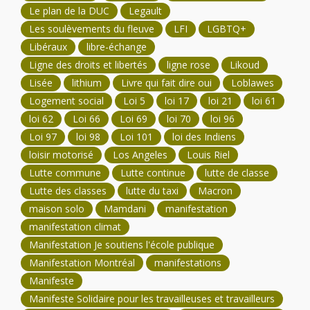
Le plan de la DUC
Legault
Les soulèvements du fleuve
LFI
LGBTQ+
Libéraux
libre-échange
Ligne des droits et libertés
ligne rose
Likoud
Lisée
lithium
Livre qui fait dire oui
Loblawes
Logement social
Loi 5
loi 17
loi 21
loi 61
loi 62
Loi 66
Loi 69
loi 70
loi 96
Loi 97
loi 98
Loi 101
loi des Indiens
loisir motorisé
Los Angeles
Louis Riel
Lutte commune
Lutte continue
lutte de classe
Lutte des classes
lutte du taxi
Macron
maison solo
Mamdani
manifestation
manifestation climat
Manifestation Je soutiens l'école publique
Manifestation Montréal
manifestations
Manifeste
Manifeste Solidaire pour les travailleuses et travailleurs