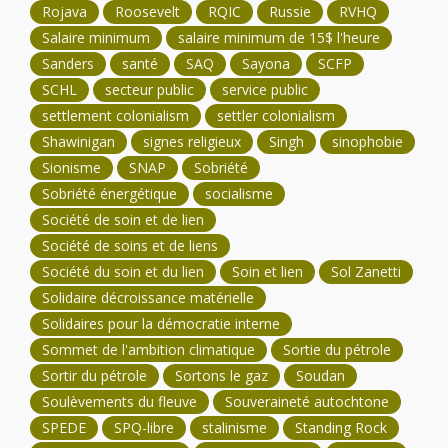
Rojava
Roosevelt
RQIC
Russie
RVHQ
Salaire minimum
salaire minimum de 15$ l'heure
Sanders
santé
SAQ
Sayona
SCFP
SCHL
secteur public
service public
settlement colonialism
settler colonialism
Shawinigan
signes religieux
Singh
sinophobie
Sionisme
SNAP
Sobriété
Sobriété énergétique
socialisme
Société de soin et de lien
Société de soins et de liens
Société du soin et du lien
Soin et lien
Sol Zanetti
Solidaire décroissance matérielle
Solidaires pour la démocratie interne
Sommet de l'ambition climatique
Sortie du pétrole
Sortir du pétrole
Sortons le gaz
Soudan
Soulèvements du fleuve
Souveraineté autochtone
SPEDE
SPQ-libre
stalinisme
Standing Rock