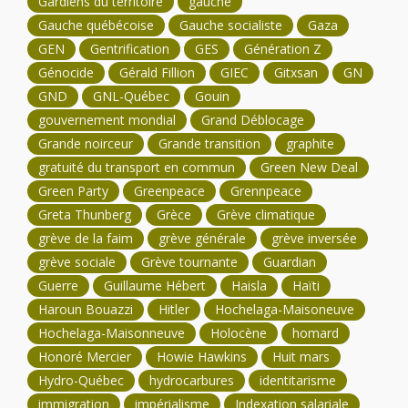
Gardiens du territoire
gauche
Gauche québécoise
Gauche socialiste
Gaza
GEN
Gentrification
GES
Génération Z
Génocide
Gérald Fillion
GIEC
Gitxsan
GN
GND
GNL-Québec
Gouin
gouvernement mondial
Grand Déblocage
Grande noirceur
Grande transition
graphite
gratuité du transport en commun
Green New Deal
Green Party
Greenpeace
Grennpeace
Greta Thunberg
Grèce
Grève climatique
grève de la faim
grève générale
grève inversée
grève sociale
Grève tournante
Guardian
Guerre
Guillaume Hébert
Haisla
Haïti
Haroun Bouazzi
Hitler
Hochelaga-Maisoneuve
Hochelaga-Maisonneuve
Holocène
homard
Honoré Mercier
Howie Hawkins
Huit mars
Hydro-Québec
hydrocarbures
identitarisme
immigration
impérialisme
Indexation salariale