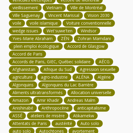
vieillissement
Vietnam
Ville de Montréal
Ville Saguenay
Vincent Marissal
Vision 2030
voile
voile islamique
Voiture conventionnelle
wedge issues
Wet'suwe'ten
Windsor
Yves-Marie Abraham
ZÉN
Zohran Mamdani
plein emploi écologique
Accord de Glasgow
Accord de Paris
Accords de Paris, GIEC, Québec solidaire
AÉCG
Afghanistan
Afrique du Sud
Agression sexuelle
agriculture
agro-industrie
ALÉNA
Algérie
Algonquins
Algonquins du Lac Barrière
Aliments ultratransformés
Allocation universelle
Amazon
Amir Khadir
Andreas Malm
Anishinabé
Anthropocène
anticapitalisme
ASSÉ
ateliers de misère
Atikamekw
Attentats de Paris
austérité
Auto solo
auto solo
Autochtones
avortement