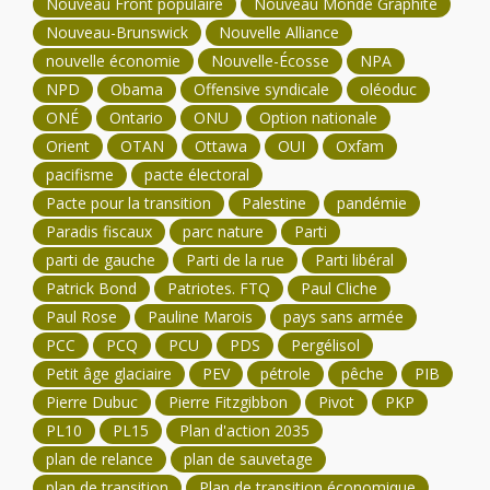
Nouveau Front populaire
Nouveau Monde Graphite
Nouveau-Brunswick
Nouvelle Alliance
nouvelle économie
Nouvelle-Écosse
NPA
NPD
Obama
Offensive syndicale
oléoduc
ONÉ
Ontario
ONU
Option nationale
Orient
OTAN
Ottawa
OUI
Oxfam
pacifisme
pacte électoral
Pacte pour la transition
Palestine
pandémie
Paradis fiscaux
parc nature
Parti
parti de gauche
Parti de la rue
Parti libéral
Patrick Bond
Patriotes. FTQ
Paul Cliche
Paul Rose
Pauline Marois
pays sans armée
PCC
PCQ
PCU
PDS
Pergélisol
Petit âge glaciaire
PEV
pétrole
pêche
PIB
Pierre Dubuc
Pierre Fitzgibbon
Pivot
PKP
PL10
PL15
Plan d'action 2035
plan de relance
plan de sauvetage
plan de transition
Plan de transition économique