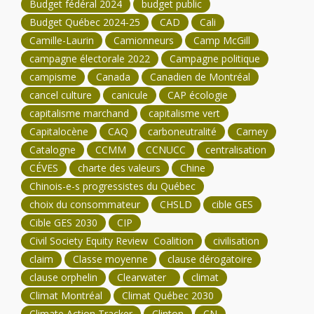
Budget fédéral 2024
budget public
Budget Québec 2024-25
CAD
Cali
Camille-Laurin
Camionneurs
Camp McGill
campagne électorale 2022
Campagne politique
campisme
Canada
Canadien de Montréal
cancel culture
canicule
CAP écologie
capitalisme marchand
capitalisme vert
Capitalocène
CAQ
carboneutralité
Carney
Catalogne
CCMM
CCNUCC
centralisation
CÉVES
charte des valeurs
Chine
Chinois-e-s progressistes du Québec
choix du consommateur
CHSLD
cible GES
Cible GES 2030
CIP
Civil Society Equity Review Coalition
civilisation
claim
Classe moyenne
clause dérogatoire
clause orphelin
Clearwater
climat
Climat Montréal
Climat Québec 2030
Climate Action Tracker
Clinton
CN