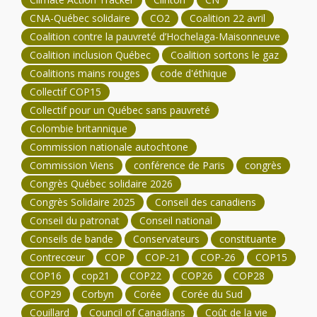
CNA-Québec solidaire
CO2
Coalition 22 avril
Coalition contre la pauvreté d’Hochelaga-Maisonneuve
Coalition inclusion Québec
Coalition sortons le gaz
Coalitions mains rouges
code d'éthique
Collectif COP15
Collectif pour un Québec sans pauvreté
Colombie britannique
Commission nationale autochtone
Commission Viens
conférence de Paris
congrès
Congrès Québec solidaire 2026
Congrès Solidaire 2025
Conseil des canadiens
Conseil du patronat
Conseil national
Conseils de bande
Conservateurs
constituante
Contrecœur
COP
COP-21
COP-26
COP15
COP16
cop21
COP22
COP26
COP28
COP29
Corbyn
Corée
Corée du Sud
Couillard
Council of Canadians
Coût de la vie