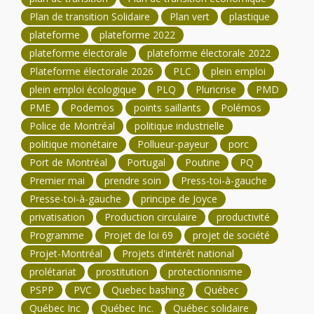
Plan de transition Solidaire
Plan vert
plastique
plateforme
plateforme 2022
plateforme électorale
plateforme électorale 2022
Plateforme électorale 2026
PLC
plein emploi
plein emploi écologique
PLQ
Pluricrise
PMD
PME
Podemos
points saillants
Polémos
Police de Montréal
politique industrielle
politique monétaire
Pollueur-payeur
porc
Port de Montréal
Portugal
Poutine
PQ
Premier mai
prendre soin
Press-toi-à-gauche
Presse-toi-à-gauche
principe de Joyce
privatisation
Production circulaire
productivité
Programme
Projet de loi 69
projet de société
Projet-Montréal
Projets d'intérêt national
prolétariat
prostitution
protectionnisme
PSPP
PVC
Quebec bashing
Québec
Québec Inc
Québec Inc.
Québec solidaire