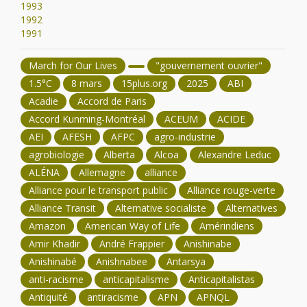
1993
1992
1991
March for Our Lives
"gouvernement ouvrier"
1.5°C
8 mars
15plus.org
2025
ABI
Acadie
Accord de Paris
Accord Kunming-Montréal
ACEUM
ACIDE
AEI
AFESH
AFPC
agro-industrie
agrobiologie
Alberta
Alcoa
Alexandre Leduc
ALÉNA
Allemagne
alliance
Alliance pour le transport public
Alliance rouge-verte
Alliance Transit
Alternative socialiste
Alternatives
Amazon
American Way of Life
Amérindiens
Amir Khadir
André Frappier
Anishinabe
Anishinabé
Anishnabee
Antarsya
anti-racisme
anticapitalisme
Anticapitalistas
Antiquité
antiracisme
APN
APNQL