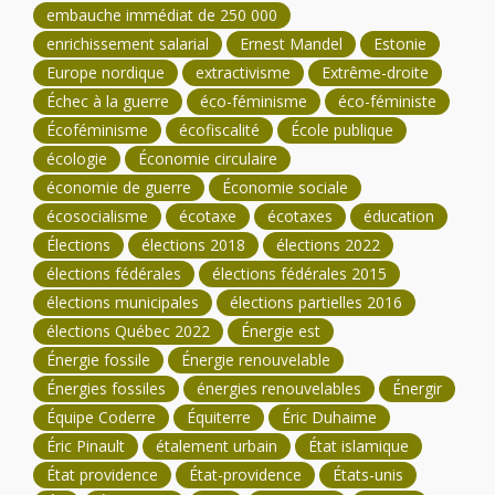
embauche immédiat de 250 000
enrichissement salarial
Ernest Mandel
Estonie
Europe nordique
extractivisme
Extrême-droite
Échec à la guerre
éco-féminisme
éco-féministe
Écoféminisme
écofiscalité
École publique
écologie
Économie circulaire
économie de guerre
Économie sociale
écosocialisme
écotaxe
écotaxes
éducation
Élections
élections 2018
élections 2022
élections fédérales
élections fédérales 2015
élections municipales
élections partielles 2016
élections Québec 2022
Énergie est
Énergie fossile
Énergie renouvelable
Énergies fossiles
énergies renouvelables
Énergir
Équipe Coderre
Équiterre
Éric Duhaime
Éric Pinault
étalement urbain
État islamique
État providence
État-providence
États-unis