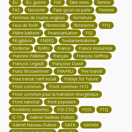
ÉU
ÉU. guerre
FAE
fake news
famine
FAS
fascisme
Faut-qu'on-se-parle
Femme
Femmes de toutes origines
fermeture
Feux de forêt
féminicide
féminisme
FFQ
Filière batterie
Financiarisation
FIQ
Fitzgibbon
FNEEQ
fondamentalisme
fordisme
forêts
France
France insoumise
Francine Pelletier
français
François Geffroy
François Legault
Françoise David
Franz Broswimmer
FRAPRU
free transit
Free transit. tarif social
Fridays for Future
Front commun
Front commun 1972
Front commun pour la transition énergétique
Front national
front populaire
frontières ouvertes
FSE-CSQ
FSSS
FTQ
G-15
Gabriel Nadeau-Dubois
Gabriel Naseau-Dubois
GAFA
GAFAM