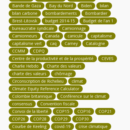
Bande de Gaza
Bay du Nord
Biden
bilan
bilan carbone
bombardements
Bombardier
Brest-Litovsk
budget 2014-15
Budget de l'an 1
bureaucratie syndicale
Camionnage
Camionneurs
Canada
canicule
capitalisme
capitalisme vert
caq
Carney
Catalogne
CCMM
CDPQ
Centre de la productivité et de la prospérité
CEVES
Charlie Hebdo
Charte des valeurs
charte des valeurs
chômage
Circonscription de Richelieu
climat
Climate Equity Reference Calculator
Colombie britannique
Conférence sur le climat
consensus
Convention fiscale
Convoi de la liberté
COP15
COP16
COP21
COP26
COP28
COP29
COP30
Courbe de Keeling
covid-19
crise climatique