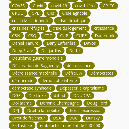
COVES
Covid
covid-19
covid-zéro
CP-CC
CPDQ
CPE
Cris
Crise agricole
crise civilisationnelle
crise climatique
crise des réfugiés
crise du logement
croissance
CSN
CSQ
CTC
CUP
CUPE
Danemark
Daniel Tanuro
Dany Laferrière
Davos
Deep State
Desjardins
Dette
Deuxième guerre mondiale
Déclaration de Saguenay
décroissance
Décroissance matérielle
Défi 50%
Démocrates
démocratie
démocratie interne
démocratie syndicale
Dépasser le capitalisme
DGE
Die Linke
djihad
DNUDPA
Dollarama
Dominic Champagne
Doug Ford
DPJ
Droit à la mobilité
droit d'expression
Droit de fraîcheur
DSA
DUC
Dunsky
Earthstrike
embauche immédiat de 250 000