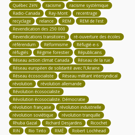
Québec ZéN
racisme
racisme systémique
Radio-Canada
Ray-Mont
recentrage
recyclage
relance
REM
REM de l'est
Revendication des 250 000
Revendications transitoires
ré-ouverture des écoles
référendum
Réformisme
Réfugié-e-s
réfugiés
Régime forestier
Républicains
Réseau action climat Canada
Réseau de la rue
Réseau européen de solidarité avec l’Ukraine
Réseau écosocialiste
Réseau militant intersyndical
révolution
révolution allemande
Révolution écosocialiste
Révolution écosocialiste. Démocratie
révolution française
révolution industrielle
révolution soviétique
révolution tranquille
Rhuba Gazal
Richard Desjardins
Ricochet
RIN
Rio Tinto
RMÉ
Robert Lochhead