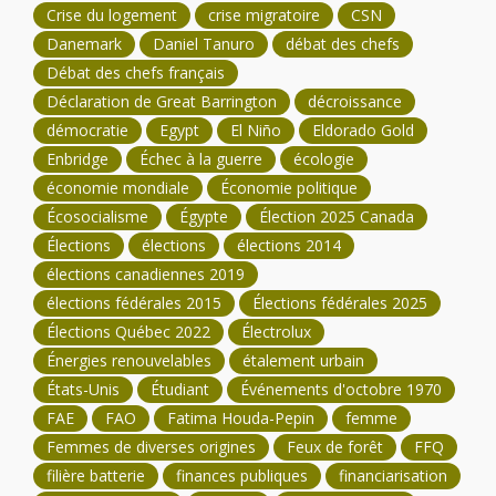
Crise du logement
crise migratoire
CSN
Danemark
Daniel Tanuro
débat des chefs
Débat des chefs français
Déclaration de Great Barrington
décroissance
démocratie
Egypt
El Niño
Eldorado Gold
Enbridge
Échec à la guerre
écologie
économie mondiale
Économie politique
Écosocialisme
Égypte
Élection 2025 Canada
Élections
élections
élections 2014
élections canadiennes 2019
élections fédérales 2015
Élections fédérales 2025
Élections Québec 2022
Électrolux
Énergies renouvelables
étalement urbain
États-Unis
Étudiant
Événements d'octobre 1970
FAE
FAO
Fatima Houda-Pepin
femme
Femmes de diverses origines
Feux de forêt
FFQ
filière batterie
finances publiques
financiarisation