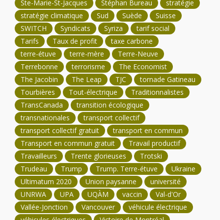
Ste-Marie-St-Jacques
Stéphan Bureau
stratégie
stratégie climatique
Sud
Suède
Suisse
SWITCH
Syndicats
Syriza
tarif social
Tarifs
Taux de profit
taxe carbone
terre-étuve
terre-mère
Terre-Neuve
Terrebonne
terrorisme
The Economist
The Jacobin
The Leap
TJC
tornade Gatineau
Tourbières
Tout-électrique
Traditionnalistes
TransCanada
transition écologique
transnationales
transport collectif
transport collectif gratuit
transport en commun
Transport en commun gratuit
Travail productif
Travailleurs
Trente glorieuses
Trotski
Trudeau
Trump
Trump. Terre-étuve
Ukraine
Ultimatum 2020
Union paysanne
université
UNRWA
UPA
UQÀM
vaccin
Val-d'Or
Vallée-Jonction
Vancouver
véhicule électrique
véhicules électriques
Victoire de Montréal