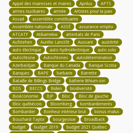
Appel des mairesses et maires
Aprilus
APTS
armes nucléaires
armée
Artistes pour la paix
Assad
assemblée constituante
Assemblée nationale
ASSÉ
assurance-emploi
ATCATF
Atikamekw
attentats de Paris
Aufstehen
Aurélie Lanctôt
Aussant
austérité
auto électrique
auto hydroélectrique
auto solo
Autochtone
Autochtones
autodétermination
Azerbaïdjan
Banque du Canada
Banque Scotia
Banques
BAPE
barbarie
Barrette
Bataille de Billings Bridge
batterie lithium-ion
BDS
BECCS
Biden
biodiversité
Bioéconomie
BJP
Bloc
Bloc de gauche
Bloc québécois
Bloomberg
bombardements
Bombardier
Bonheur intérieur brut
bonus-malus
Bouchard-Taylor
bourgeoisie
Broadback
budget
budget 2019
budget 2021 Québec