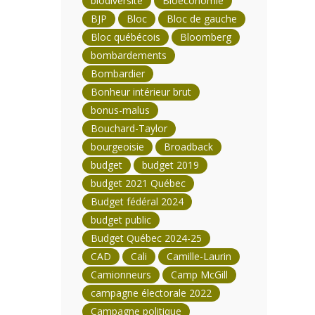
biodiversité
Bioéconomie
BJP
Bloc
Bloc de gauche
Bloc québécois
Bloomberg
bombardements
Bombardier
Bonheur intérieur brut
bonus-malus
Bouchard-Taylor
bourgeoisie
Broadback
budget
budget 2019
budget 2021 Québec
Budget fédéral 2024
budget public
Budget Québec 2024-25
CAD
Cali
Camille-Laurin
Camionneurs
Camp McGill
campagne électorale 2022
Campagne politique