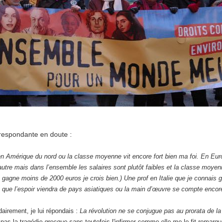
respondante en doute :
 en Amérique du nord ou la classe moyenne vit encore fort bien ma foi. En Euro
autre mais dans l’ensemble les salaires sont plutôt faibles et la classe moye
 gagne moins de 2000 euros je crois bien.) Une prof en Italie que je connais 
 que l’espoir viendra de pays asiatiques ou la main d’œuvre se compte encor
dairement, je lui répondais :
La révolution ne se conjugue pas au prorata de l
pas la tragédie grecque sans toutefois l'infirmer comme elle me le fit remar