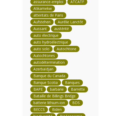
assurance-emploi
ATCATF
Atikamekw
attentats de Paris
Aufstehen
Aurélie Lanctôt
Aussant
austérité
auto électrique
auto hydroélectrique
auto solo
Autochtone
Autochtones
autodétermination
Azerbaïdjan
Banque du Canada
Banque Scotia
Banques
BAPE
barbarie
Barrette
Bataille de Billings Bridge
batterie lithium-ion
BDS
BECCS
Biden