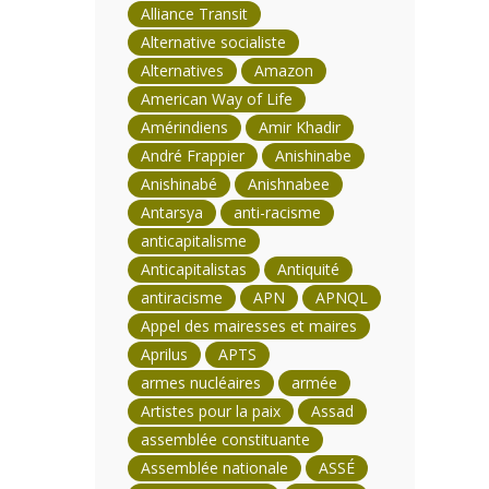
Alliance Transit
Alternative socialiste
Alternatives
Amazon
American Way of Life
Amérindiens
Amir Khadir
André Frappier
Anishinabe
Anishinabé
Anishnabee
Antarsya
anti-racisme
anticapitalisme
Anticapitalistas
Antiquité
antiracisme
APN
APNQL
Appel des mairesses et maires
Aprilus
APTS
armes nucléaires
armée
Artistes pour la paix
Assad
assemblée constituante
Assemblée nationale
ASSÉ