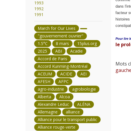
1993
dans l'in
1992
facteur s
1991
histoires
constipat
March for Our Lives
"gouvernement ouvrier"
Pour lire l
1.5°C
8 mars
15plus.org
le prol
2025
ABI
Acadie
Accord de Paris
Mots cl
Accord Kunming-Montréal
gauch
ACEUM
ACIDE
AEI
AFESH
AFPC
agro-industrie
agrobiologie
Alberta
Alcoa
Alexandre Leduc
ALÉNA
Allemagne
alliance
Alliance pour le transport public
Alliance rouge-verte