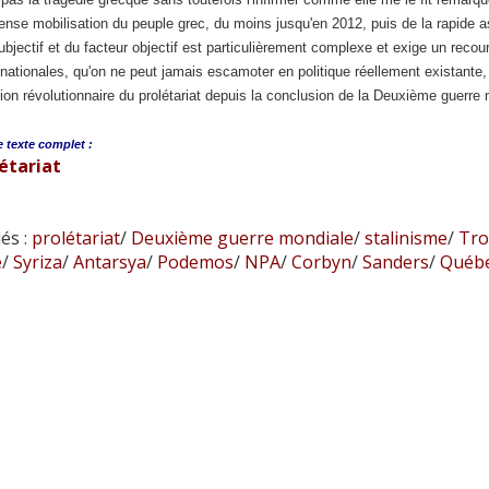
tense mobilisation du peuple grec, du moins jusqu'en 2012, puis de la rapide a
ubjectif et du facteur objectif est particulièrement complexe et exige un recour
 nationales, qu'on ne peut jamais escamoter en politique réellement existante
ion révolutionnaire du prolétariat depuis la conclusion de la Deuxième guerre 
e
texte complet :
étariat
és :
prolétariat
/
Deuxième guerre mondiale
/
stalinisme
/
Tro
e
/
Syriza
/
Antarsya
/
Podemos
/
NPA
/
Corbyn
/
Sanders
/
Québec