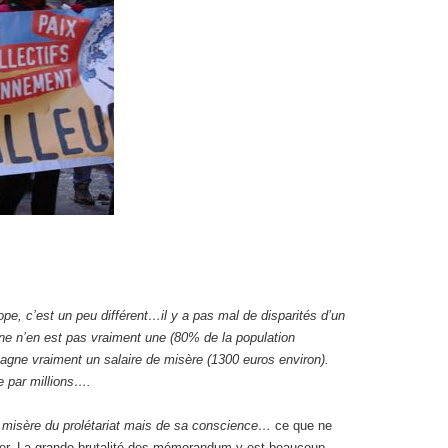
pe, c’est un peu différent…il y a pas mal de disparités d’un
nne n’en est pas vraiment une (80% de la population
gagne vraiment un salaire de misère (1300 euros environ).
e par millions….
a misère du prolétariat mais de sa conscience…
ce que ne
quer. La grande brutalité des mémorandum y est beaucoup