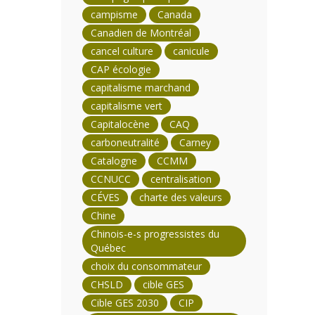
campisme
Canada
Canadien de Montréal
cancel culture
canicule
CAP écologie
capitalisme marchand
capitalisme vert
Capitalocène
CAQ
carboneutralité
Carney
Catalogne
CCMM
CCNUCC
centralisation
CÉVES
charte des valeurs
Chine
Chinois-e-s progressistes du
Québec
choix du consommateur
CHSLD
cible GES
Cible GES 2030
CIP