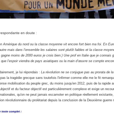
respondante en doute :
 en Amérique du nord ou la classe moyenne vit encore fort bien ma foi. En Euro
autre mais dans l’ensemble les salaires sont plutôt faibles et la classe moye
 gagne moins de 2000 euros je crois bien.) Une prof en Italie que je connais 
 que l’espoir viendra de pays asiatiques ou la main d’œuvre se compte encor
dairement, je lui répondais :
La révolution ne se conjugue pas au prorata de l
pas la tragédie grecque sans toutefois l'infirmer comme elle me le fit remar
tense mobilisation du peuple grec, du moins jusqu'en 2012, puis de la rapide a
ubjectif et du facteur objectif est particulièrement complexe et exige un recour
 nationales, qu'on ne peut jamais escamoter en politique réellement existante
ion révolutionnaire du prolétariat depuis la conclusion de la Deuxième guerre 
e
texte complet :