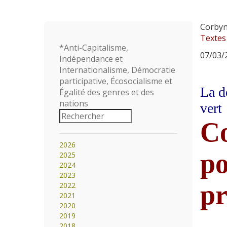
Corby
Textes
*Anti-Capitalisme,
07/03/2
Indépendance et
Internationalisme, Démocratie
participative, Écosocialisme et
La d
Égalité des genres et des
nations
vert
Co
2026
po
2025
2024
2023
pr
2022
2021
2020
2019
2018