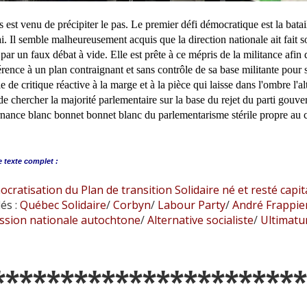
 est venu de précipiter le pas. Le premier défi démocratique est la batai
ai. Il semble malheureusement acquis que la direction nationale ait fait so
 par un faux débat à vide. Elle est prête à ce mépris de la militance afin 
érence à un plan contraignant et sans contrôle de sa base militante pour
e de critique réactive à la marge et à la pièce qui laisse dans l'ombre l'al
e chercher la majorité parlementaire sur la base du rejet du parti gouver
ernance blanc bonnet bonnet blanc du parlementarisme stérile propre au c
e
texte complet :
cratisation du Plan de transition Solidaire né et resté capita
és :
Québec Solidaire
/
Corbyn
/
Labour Party
/
André Frappie
sion nationale autochtone
/
Alternative socialiste
/
Ultimatu
***********************