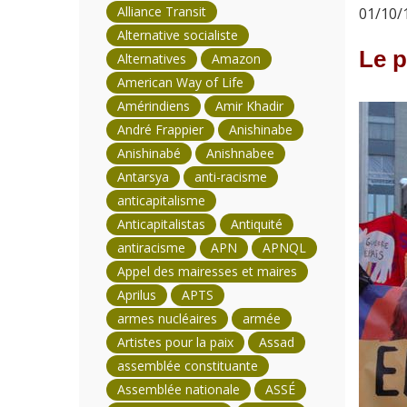
Alliance Transit
01/10/1
Alternative socialiste
Le p
Alternatives
Amazon
American Way of Life
Amérindiens
Amir Khadir
André Frappier
Anishinabe
Anishinabé
Anishnabee
Antarsya
anti-racisme
anticapitalisme
Anticapitalistas
Antiquité
antiracisme
APN
APNQL
Appel des mairesses et maires
Aprilus
APTS
armes nucléaires
armée
Artistes pour la paix
Assad
assemblée constituante
Assemblée nationale
ASSÉ