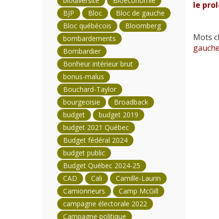
biodiversité
Bioéconomie
le prol
BJP
Bloc
Bloc de gauche
Bloc québécois
Bloomberg
Mots cl
bombardements
gauch
Bombardier
Bonheur intérieur brut
bonus-malus
Bouchard-Taylor
bourgeoisie
Broadback
budget
budget 2019
budget 2021 Québec
Budget fédéral 2024
budget public
Budget Québec 2024-25
CAD
Cali
Camille-Laurin
Camionneurs
Camp McGill
campagne électorale 2022
Campagne politique