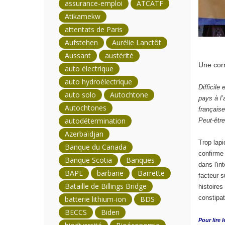
assurance-emploi
ATCATF
Atikamekw
attentats de Paris
Aufstehen
Aurélie Lanctôt
Aussant
austérité
Une cor
auto électrique
auto hydroélectrique
Difficile
auto solo
Autochtone
pays à l’
Autochtones
française
autodétermination
Peut-être
Azerbaïdjan
Trop lapi
Banque du Canada
confirme 
Banque Scotia
Banques
dans l'in
BAPE
barbarie
Barrette
facteur s
Bataille de Billings Bridge
histoires
constipat
batterie lithium-ion
BDS
BECCS
Biden
Pour lire l