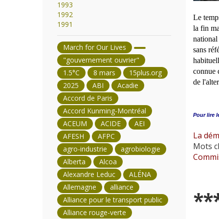
1993
1992
Le temps
1991
la fin m
national
March for Our Lives
sans réf
"gouvernement ouvrier"
habituell
connue d
1.5°C
8 mars
15plus.org
de l'alt
2025
ABI
Acadie
Accord de Paris
Accord Kunming-Montréal
Pour lire l
ACEUM
ACIDE
AEI
La démo
AFESH
AFPC
Mots cl
agro-industrie
agrobiologie
Commis
Alberta
Alcoa
Alexandre Leduc
ALÉNA
Allemagne
alliance
**
Alliance pour le transport public
Alliance rouge-verte