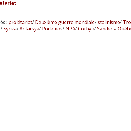
étariat
és :
prolétariat
/
Deuxième guerre mondiale
/
stalinisme
/
Tro
e
/
Syriza
/
Antarsya
/
Podemos
/
NPA
/
Corbyn
/
Sanders
/
Québec