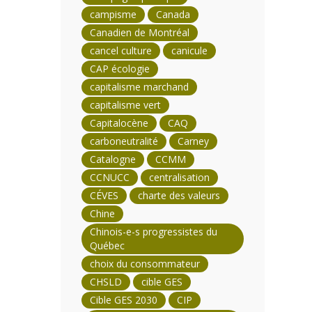
campisme
Canada
Canadien de Montréal
cancel culture
canicule
CAP écologie
capitalisme marchand
capitalisme vert
Capitalocène
CAQ
carboneutralité
Carney
Catalogne
CCMM
CCNUCC
centralisation
CÉVES
charte des valeurs
Chine
Chinois-e-s progressistes du
Québec
choix du consommateur
CHSLD
cible GES
Cible GES 2030
CIP