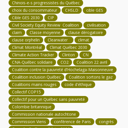
Chinois-e-s progressistes du Québec
choix du consommateur
CHSLD
cible GES
Cible GES 2030
CIP
Civil Society Equity Review Coalition
civilisation
claim
Classe moyenne
clause dérogatoire
clause orphelin
Clearwater
climat
Climat Montréal
Climat Québec 2030
Climate Action Tracker
Clinton
CN
CNA-Québec solidaire
CO2
Coalition 22 avril
Coalition contre la pauvreté d’Hochelaga-Maisonneuve
Coalition inclusion Québec
Coalition sortons le gaz
Coalitions mains rouges
code d'éthique
Collectif COP15
Collectif pour un Québec sans pauvreté
Colombie britannique
Commission nationale autochtone
Commission Viens
conférence de Paris
congrès