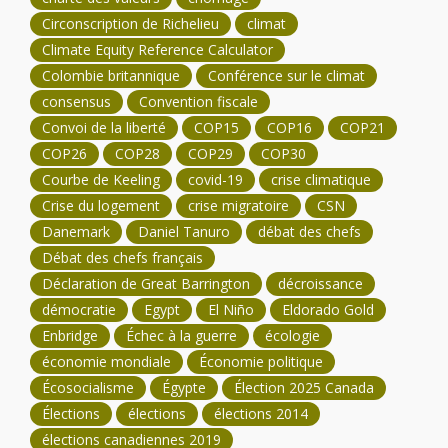
Circonscription de Richelieu
climat
Climate Equity Reference Calculator
Colombie britannique
Conférence sur le climat
consensus
Convention fiscale
Convoi de la liberté
COP15
COP16
COP21
COP26
COP28
COP29
COP30
Courbe de Keeling
covid-19
crise climatique
Crise du logement
crise migratoire
CSN
Danemark
Daniel Tanuro
débat des chefs
Débat des chefs français
Déclaration de Great Barrington
décroissance
démocratie
Egypt
El Niño
Eldorado Gold
Enbridge
Échec à la guerre
écologie
économie mondiale
Économie politique
Écosocialisme
Égypte
Élection 2025 Canada
Élections
élections
élections 2014
élections canadiennes 2019