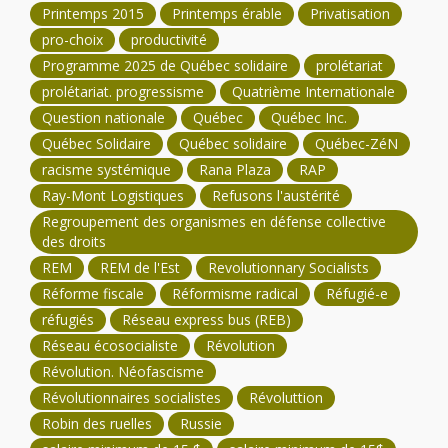
Printemps 2015
Printemps érable
Privatisation
pro-choix
productivité
Programme 2025 de Québec solidaire
prolétariat
prolétariat. progressisme
Quatrième Internationale
Question nationale
Québec
Québec Inc.
Québec Solidaire
Québec solidaire
Québec-ZéN
racisme systémique
Rana Plaza
RAP
Ray-Mont Logistiques
Refusons l'austérité
Regroupement des organismes en défense collective
des droits
REM
REM de l'Est
Revolutionnary Socialists
Réforme fiscale
Réformisme radical
Réfugié-e
réfugiés
Réseau express bus (REB)
Réseau écosocialiste
Révolution
Révolution. Néofascisme
Révolutionnaires socialistes
Révoluttion
Robin des ruelles
Russie