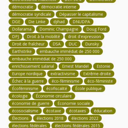
démocratie
démocratie interne
démocratie syndicale
Dépasser le capitalisme
DGE
Die Linke
djihad
DNUDPA
Dollarama
Dominic Champagne
Doug Ford
DPJ
Droit à la mobilité
droit d'expression
Droit de fraîcheur
DSA
DUC
Dunsky
Earthstrike
embauche immédiat de 250 000
embauche immédiat de 250 000
enrichissement salarial
Ernest Mandel
Estonie
Europe nordique
extractivisme
Extrême-droite
Échec à la guerre
éco-féminisme
éco-féministe
Écoféminisme
écofiscalité
École publique
écologie
Économie circulaire
économie de guerre
Économie sociale
écosocialisme
écotaxe
écotaxes
éducation
Élections
élections 2018
élections 2022
élections fédérales
élections fédérales 2015