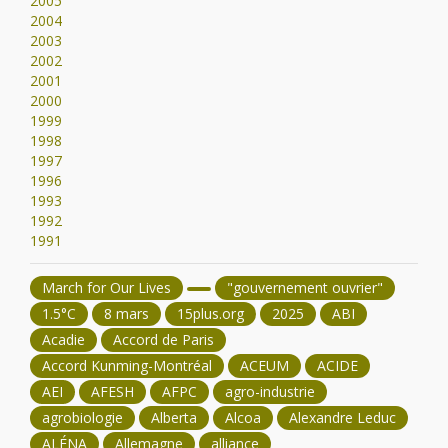
2005
2004
2003
2002
2001
2000
1999
1998
1997
1996
1993
1992
1991
March for Our Lives
"gouvernement ouvrier"
1.5°C
8 mars
15plus.org
2025
ABI
Acadie
Accord de Paris
Accord Kunming-Montréal
ACEUM
ACIDE
AEI
AFESH
AFPC
agro-industrie
agrobiologie
Alberta
Alcoa
Alexandre Leduc
ALÉNA
Allemagne
alliance