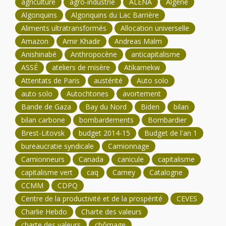
agriculture
agro-industrie
ALÉNA
Algérie
Algonquins
Algonquins du Lac Barrière
Aliments ultratransformés
Allocation universelle
Amazon
Amir Khadir
Andreas Malm
Anishinabé
Anthropocène
anticapitalisme
ASSÉ
ateliers de misère
Atikamekw
Attentats de Paris
austérité
Auto solo
auto solo
Autochtones
avortement
Bande de Gaza
Bay du Nord
Biden
bilan
bilan carbone
bombardements
Bombardier
Brest-Litovsk
budget 2014-15
Budget de l'an 1
bureaucratie syndicale
Camionnage
Camionneurs
Canada
canicule
capitalisme
capitalisme vert
caq
Carney
Catalogne
CCMM
CDPQ
Centre de la productivité et de la prospérité
CEVES
Charlie Hebdo
Charte des valeurs
charte des valeurs
chômage