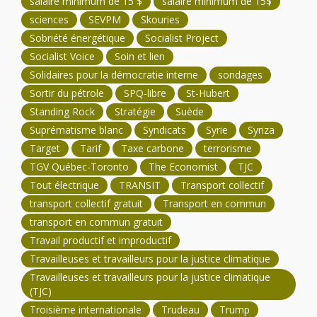
salaire minimum de 15 $
salaire minimum de 15$
sciences
SEVPM
Skouries
Sobriété énergétique
Socialist Project
Socialist Voice
Soin et lien
Solidaires pour la démocratie interne
sondages
Sortir du pétrole
SPQ-libre
St-Hubert
Standing Rock
Stratégie
Suède
Suprématisme blanc
Syndicats
Syrie
Syriza
Target
Tarif
Taxe carbone
terrorisme
TGV Québec-Toronto
The Economist
TJC
Tout électrique
TRANSIT
Transport collectif
transport collectif gratuit
Transport en commun
transport en commun gratuit
Travail productif et improductif
Travailleuses et travailleurs pour la justice climatique
Travailleuses et travailleurs pour la justice climatique
(TJC)
Troisième internationale
Trudeau
Trump