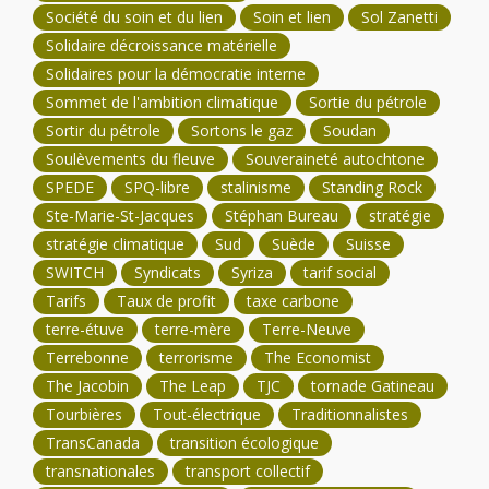
Société du soin et du lien
Soin et lien
Sol Zanetti
Solidaire décroissance matérielle
Solidaires pour la démocratie interne
Sommet de l'ambition climatique
Sortie du pétrole
Sortir du pétrole
Sortons le gaz
Soudan
Soulèvements du fleuve
Souveraineté autochtone
SPEDE
SPQ-libre
stalinisme
Standing Rock
Ste-Marie-St-Jacques
Stéphan Bureau
stratégie
stratégie climatique
Sud
Suède
Suisse
SWITCH
Syndicats
Syriza
tarif social
Tarifs
Taux de profit
taxe carbone
terre-étuve
terre-mère
Terre-Neuve
Terrebonne
terrorisme
The Economist
The Jacobin
The Leap
TJC
tornade Gatineau
Tourbières
Tout-électrique
Traditionnalistes
TransCanada
transition écologique
transnationales
transport collectif