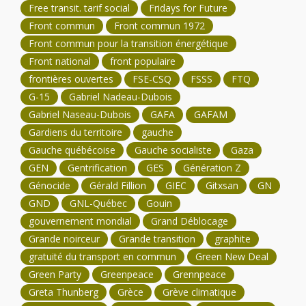
Free transit. tarif social
Fridays for Future
Front commun
Front commun 1972
Front commun pour la transition énergétique
Front national
front populaire
frontières ouvertes
FSE-CSQ
FSSS
FTQ
G-15
Gabriel Nadeau-Dubois
Gabriel Naseau-Dubois
GAFA
GAFAM
Gardiens du territoire
gauche
Gauche québécoise
Gauche socialiste
Gaza
GEN
Gentrification
GES
Génération Z
Génocide
Gérald Fillion
GIEC
Gitxsan
GN
GND
GNL-Québec
Gouin
gouvernement mondial
Grand Déblocage
Grande noirceur
Grande transition
graphite
gratuité du transport en commun
Green New Deal
Green Party
Greenpeace
Grennpeace
Greta Thunberg
Grèce
Grève climatique