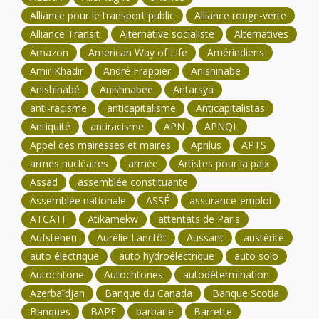
Alliance pour le transport public
Alliance rouge-verte
Alliance Transit
Alternative socialiste
Alternatives
Amazon
American Way of Life
Amérindiens
Amir Khadir
André Frappier
Anishinabe
Anishinabé
Anishnabee
Antarsya
anti-racisme
anticapitalisme
Anticapitalistas
Antiquité
antiracisme
APN
APNQL
Appel des mairesses et maires
Aprilus
APTS
armes nucléaires
armée
Artistes pour la paix
Assad
assemblée constituante
Assemblée nationale
ASSÉ
assurance-emploi
ATCATF
Atikamekw
attentats de Paris
Aufstehen
Aurélie Lanctôt
Aussant
austérité
auto électrique
auto hydroélectrique
auto solo
Autochtone
Autochtones
autodétermination
Azerbaïdjan
Banque du Canada
Banque Scotia
Banques
BAPE
barbarie
Barrette