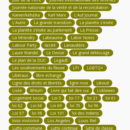
Journée nationale de la vérité et de la réconciliation
Kanien’kehá:ka
Karl Marx
L'Aut'Journal
L'Autre
La grande transition
La planète s'invite
La planète s'invite au parlement
La Presse
La Vérendry
Labeaume
Labor Notes
Labour Party
laïcité
Lanaudière
Laure Waridel
Le Devoir
Le grand déblocage
Le plan de la DUC
Legault
Les soulèvements du fleuve
LFI
LGBTQ+
Libéraux
libre-échange
Ligne des droits et libertés
ligne rose
Likoud
Lisée
lithium
Livre qui fait dire oui
Loblawes
Logement social
Loi 5
loi 17
loi 21
loi 61
loi 62
Loi 66
Loi 69
loi 70
loi 96
Loi 97
loi 98
Loi 101
loi des Indiens
loisir motorisé
Los Angeles
Louis Riel
Lutte commune
Lutte continue
lutte de classe