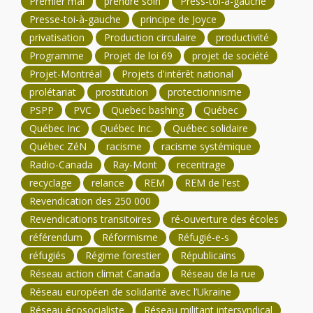
Premier mai
prendre soin
Press-toi-à-gauche
Presse-toi-à-gauche
principe de Joyce
privatisation
Production circulaire
productivité
Programme
Projet de loi 69
projet de société
Projet-Montréal
Projets d'intérêt national
prolétariat
prostitution
protectionnisme
PSPP
PVC
Quebec bashing
Québec
Québec Inc
Québec Inc.
Québec solidaire
Québec ZéN
racisme
racisme systémique
Radio-Canada
Ray-Mont
recentrage
recyclage
relance
REM
REM de l'est
Revendication des 250 000
Revendications transitoires
ré-ouverture des écoles
référendum
Réformisme
Réfugié-e-s
réfugiés
Régime forestier
Républicains
Réseau action climat Canada
Réseau de la rue
Réseau européen de solidarité avec l’Ukraine
Réseau écosocialiste
Réseau militant intersyndical