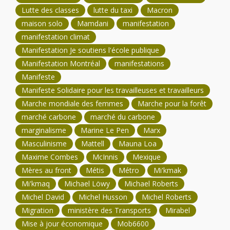
Lutte des classes
lutte du taxi
Macron
maison solo
Mamdani
manifestation
manifestation climat
Manifestation Je soutiens l'école publique
Manifestation Montréal
manifestations
Manifeste
Manifeste Solidaire pour les travailleuses et travailleurs
Marche mondiale des femmes
Marche pour la forêt
marché carbone
marché du carbone
marginalisme
Marine Le Pen
Marx
Masculinisme
Mattell
Mauna Loa
Maxime Combes
McInnis
Mexique
Mères au front
Métis
Métro
Mi'kmak
Mi'kmaq
Michael Löwy
Michael Roberts
Michel David
Michel Husson
Michel Roberts
Migration
ministère des Transports
Mirabel
Mise à jour économique
Mob6600