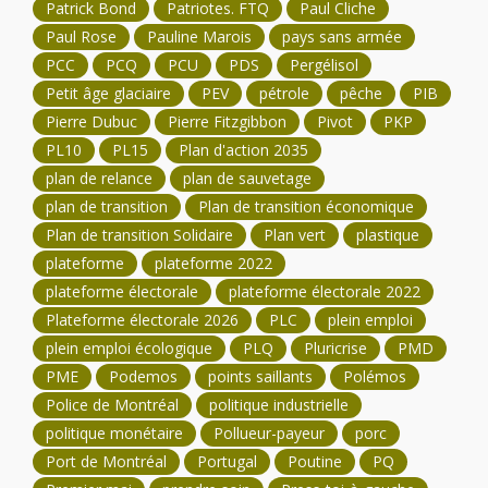
Patrick Bond
Patriotes. FTQ
Paul Cliche
Paul Rose
Pauline Marois
pays sans armée
PCC
PCQ
PCU
PDS
Pergélisol
Petit âge glaciaire
PEV
pétrole
pêche
PIB
Pierre Dubuc
Pierre Fitzgibbon
Pivot
PKP
PL10
PL15
Plan d'action 2035
plan de relance
plan de sauvetage
plan de transition
Plan de transition économique
Plan de transition Solidaire
Plan vert
plastique
plateforme
plateforme 2022
plateforme électorale
plateforme électorale 2022
Plateforme électorale 2026
PLC
plein emploi
plein emploi écologique
PLQ
Pluricrise
PMD
PME
Podemos
points saillants
Polémos
Police de Montréal
politique industrielle
politique monétaire
Pollueur-payeur
porc
Port de Montréal
Portugal
Poutine
PQ