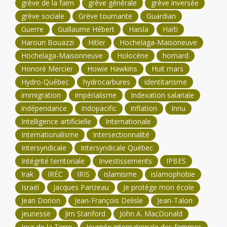
grève de la faim
grève générale
grève inversée
grève sociale
Grève tournante
Guardian
Guerre
Guillaume Hébert
Haisla
Haïti
Haroun Bouazzi
Hitler
Hochelaga-Maisoneuve
Hochelaga-Maisonneuve
Holocène
homard
Honoré Mercier
Howie Hawkins
Huit mars
Hydro-Québec
hydrocarbures
identitarisme
immigration
impérialisme
Indexation salariale
indépendance
Indopacific
inflation
Innu
Intelligence artificielle
Internationale
Internationalisme
Intersectionnalité
Intersyndicale
Intersyndicale Québec
Intégrité territoriale
Investissements
IPBES
Irak
IRÉC
IRIS
islamisme
islamophobie
Israël
Jacques Parizeau
Je protège mon école
Jean Dorion
Jean-François Delisle
Jean-Talon
jeunesse
Jim Stanford
John A. MacDonald
Jour de la Terre
Journée internationale des femmes