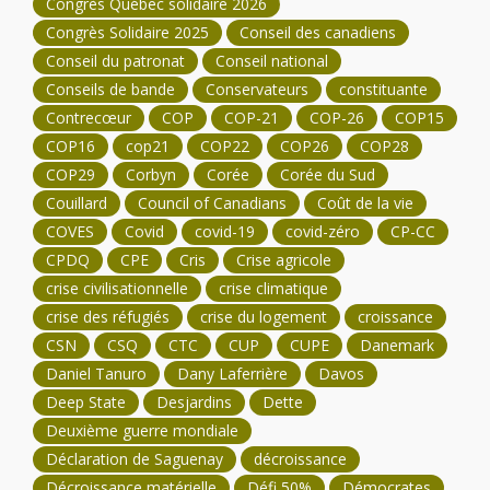
Congrès Québec solidaire 2026
Congrès Solidaire 2025
Conseil des canadiens
Conseil du patronat
Conseil national
Conseils de bande
Conservateurs
constituante
Contrecœur
COP
COP-21
COP-26
COP15
COP16
cop21
COP22
COP26
COP28
COP29
Corbyn
Corée
Corée du Sud
Couillard
Council of Canadians
Coût de la vie
COVES
Covid
covid-19
covid-zéro
CP-CC
CPDQ
CPE
Cris
Crise agricole
crise civilisationnelle
crise climatique
crise des réfugiés
crise du logement
croissance
CSN
CSQ
CTC
CUP
CUPE
Danemark
Daniel Tanuro
Dany Laferrière
Davos
Deep State
Desjardins
Dette
Deuxième guerre mondiale
Déclaration de Saguenay
décroissance
Décroissance matérielle
Défi 50%
Démocrates