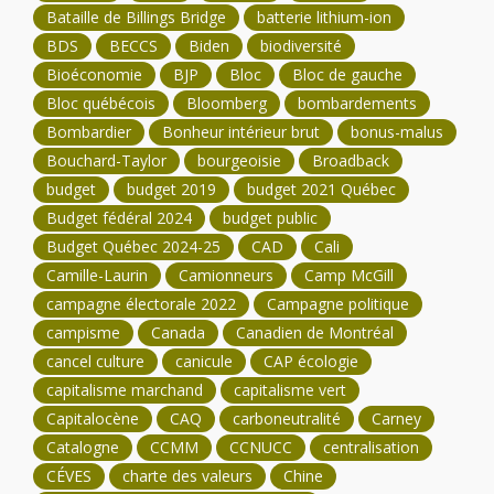
Bataille de Billings Bridge
batterie lithium-ion
BDS
BECCS
Biden
biodiversité
Bioéconomie
BJP
Bloc
Bloc de gauche
Bloc québécois
Bloomberg
bombardements
Bombardier
Bonheur intérieur brut
bonus-malus
Bouchard-Taylor
bourgeoisie
Broadback
budget
budget 2019
budget 2021 Québec
Budget fédéral 2024
budget public
Budget Québec 2024-25
CAD
Cali
Camille-Laurin
Camionneurs
Camp McGill
campagne électorale 2022
Campagne politique
campisme
Canada
Canadien de Montréal
cancel culture
canicule
CAP écologie
capitalisme marchand
capitalisme vert
Capitalocène
CAQ
carboneutralité
Carney
Catalogne
CCMM
CCNUCC
centralisation
CÉVES
charte des valeurs
Chine