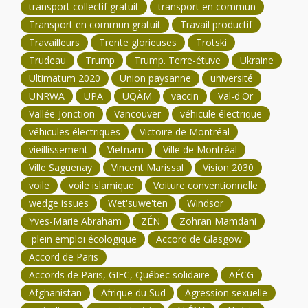
transport collectif gratuit
transport en commun
Transport en commun gratuit
Travail productif
Travailleurs
Trente glorieuses
Trotski
Trudeau
Trump
Trump. Terre-étuve
Ukraine
Ultimatum 2020
Union paysanne
université
UNRWA
UPA
UQÀM
vaccin
Val-d'Or
Vallée-Jonction
Vancouver
véhicule électrique
véhicules électriques
Victoire de Montréal
vieillissement
Vietnam
Ville de Montréal
Ville Saguenay
Vincent Marissal
Vision 2030
voile
voile islamique
Voiture conventionnelle
wedge issues
Wet'suwe'ten
Windsor
Yves-Marie Abraham
ZÉN
Zohran Mamdani
plein emploi écologique
Accord de Glasgow
Accord de Paris
Accords de Paris, GIEC, Québec solidaire
AÉCG
Afghanistan
Afrique du Sud
Agression sexuelle