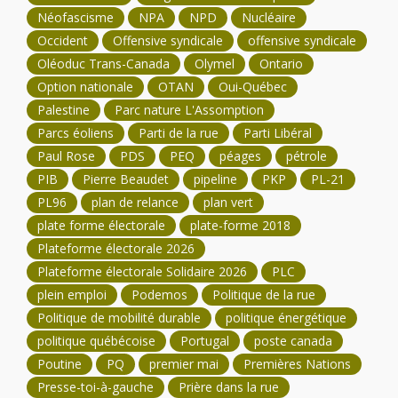
Néofascisme
NPA
NPD
Nucléaire
Occident
Offensive syndicale
offensive syndicale
Oléoduc Trans-Canada
Olymel
Ontario
Option nationale
OTAN
Oui-Québec
Palestine
Parc nature L'Assomption
Parcs éoliens
Parti de la rue
Parti Libéral
Paul Rose
PDS
PEQ
péages
pétrole
PIB
Pierre Beaudet
pipeline
PKP
PL-21
PL96
plan de relance
plan vert
plate forme électorale
plate-forme 2018
Plateforme électorale 2026
Plateforme électorale Solidaire 2026
PLC
plein emploi
Podemos
Politique de la rue
Politique de mobilité durable
politique énergétique
politique québécoise
Portugal
poste canada
Poutine
PQ
premier mai
Premières Nations
Presse-toi-à-gauche
Prière dans la rue