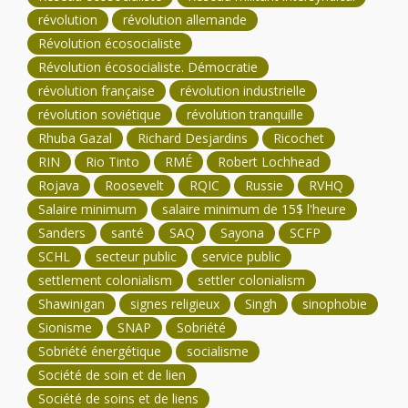
révolution
révolution allemande
Révolution écosocialiste
Révolution écosocialiste. Démocratie
révolution française
révolution industrielle
révolution soviétique
révolution tranquille
Rhuba Gazal
Richard Desjardins
Ricochet
RIN
Rio Tinto
RMÉ
Robert Lochhead
Rojava
Roosevelt
RQIC
Russie
RVHQ
Salaire minimum
salaire minimum de 15$ l'heure
Sanders
santé
SAQ
Sayona
SCFP
SCHL
secteur public
service public
settlement colonialism
settler colonialism
Shawinigan
signes religieux
Singh
sinophobie
Sionisme
SNAP
Sobriété
Sobriété énergétique
socialisme
Société de soin et de lien
Société de soins et de liens