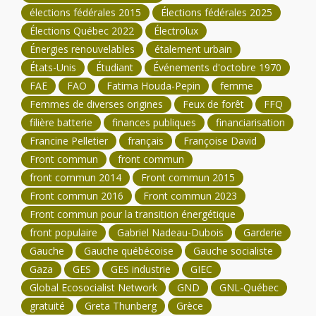
élections fédérales 2015
Élections fédérales 2025
Élections Québec 2022
Électrolux
Énergies renouvelables
étalement urbain
États-Unis
Étudiant
Événements d'octobre 1970
FAE
FAO
Fatima Houda-Pepin
femme
Femmes de diverses origines
Feux de forêt
FFQ
filière batterie
finances publiques
financiarisation
Francine Pelletier
français
Françoise David
Front commun
front commun
front commun 2014
Front commun 2015
Front commun 2016
Front commun 2023
Front commun pour la transition énergétique
front populaire
Gabriel Nadeau-Dubois
Garderie
Gauche
Gauche québécoise
Gauche socialiste
Gaza
GES
GES industrie
GIEC
Global Ecosocialist Network
GND
GNL-Québec
gratuité
Greta Thunberg
Grèce