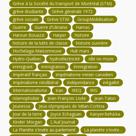
Grève à la Société du transport de Montréal (STM)
grève étudiante
Grève générale 1972
grève sociale
Grève STM
GroupMobilisation
Guerre
Guerre d'Ukraine
Hamas
Haroun Bouazzi
Harper
histoire
histoire de la lutte de classe
histoire ouvrière
Hochelaga-Maisonneuve
Huit mars
Hydro-Québec
hydroélectricité
Idle no more
immigrant
immigration
Immigration
Impératif français
impérialisme minier canadien
Impérialisme néolibéral
Indépendance
inégalité
Internationalisme
Iran
IREQ
IRIS
islamophobie
Jean-François Lisée
Jean-Talon
Jeunesse
Jeux olympiques de Milan-Cortina
Jour de la terre
Joyce Echaguan
Kanyen'kehà:ka
Kinder Morgan
L'Aut'Journal
La Planète s'invite au parlement
La planète s'invite...