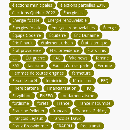
élections municipales
élections partielles 2016
élections Québec 2022
Énergie est
Énergie fossile
Énergie renouvelable
Énergies fossiles
énergies renouvelables
Énergir
Équipe Coderre
Équiterre
Éric Duhaime
Éric Pinault
étalement urbain
État islamique
État providence
État-providence
États-unis
ÉU
ÉU. guerre
FAE
fake news
famine
FAS
fascisme
Faut-qu'on-se-parle
Femme
Femmes de toutes origines
fermeture
Feux de forêt
féminicide
féminisme
FFQ
Filière batterie
Financiarisation
FIQ
Fitzgibbon
FNEEQ
fondamentalisme
fordisme
forêts
France
France insoumise
Francine Pelletier
français
François Geffroy
François Legault
Françoise David
Franz Broswimmer
FRAPRU
free transit