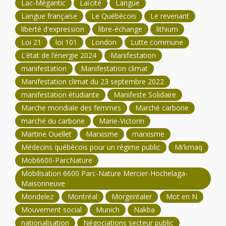
Lac-Mégantic
Laïcité
Langue
Langue française
Le Québécois
Le revenant
liberté d'expression
libre-échange
lithium
Loi 21
loi 101
London
Lutte commune
L’état de l’énergie 2024
Manifestation
manifestation
Manifestation climat
Manifestation climat du 23 septembre 2022
manifestation étudiante
Manifeste Solidaire
Marche mondiale des femmes
Marché carbone
marché du carbone
Marie-Victorin
Martine Ouellet
Marxisme
marxisme
Médecins québécois pour un régime public
Mi'kmaq
Mob6600-ParcNature
Mobilisation 6600 Parc-Nature Mercier-Hochelaga-
Maisonneuve
Mondelez
Montréal
Morgentaler
Mot en N
Mouvement social
Munich
Nakba
nationalisation
Négociations secteur public