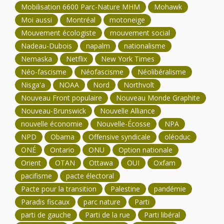
Mobilisation 6600 Parc-Nature MHM
Mohawk
Moi aussi
Montréal
motoneige
Mouvement écologiste
mouvement social
Nadeau-Dubois
napalm
nationalisme
Nemaska
Netflix
New York Times
Néo-fascisme
Néofascisme
Néolibéralisme
Nisga'a
NOAA
Nord
Northvolt
Nouveau Front populaire
Nouveau Monde Graphite
Nouveau-Brunswick
Nouvelle Alliance
nouvelle économie
Nouvelle-Écosse
NPA
NPD
Obama
Offensive syndicale
oléoduc
ONÉ
Ontario
ONU
Option nationale
Orient
OTAN
Ottawa
OUI
Oxfam
pacifisme
pacte électoral
Pacte pour la transition
Palestine
pandémie
Paradis fiscaux
parc nature
Parti
parti de gauche
Parti de la rue
Parti libéral