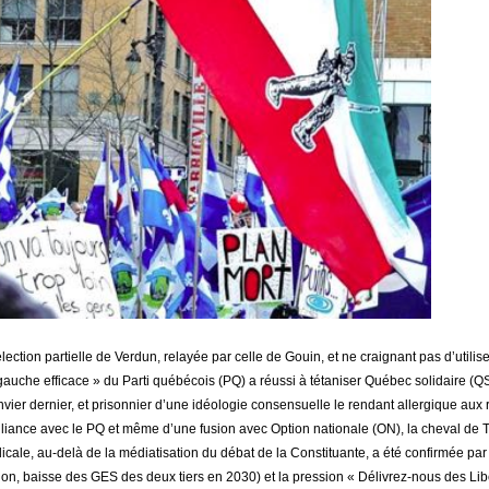
lection partielle de Verdun, relayée par celle de Gouin, et ne craignant pas d’utilise
 gauche efficace » du Parti québécois (PQ) a réussi à tétaniser Québec solidaire (Q
vier dernier, et prisonnier d’une idéologie consensuelle le rendant allergique aux r
lliance avec le PQ et même d’une fusion avec Option nationale (ON), la cheval de 
dicale, au-delà de la médiatisation du débat de la Constituante, a été confirmée par
tion, baisse des GES des deux tiers en 2030) et la pression « Délivrez-nous des L