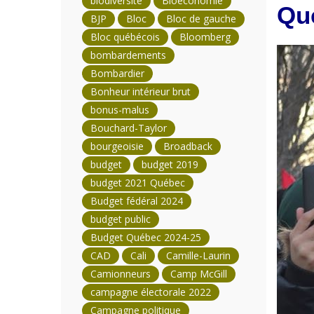
biodiversité
Bioéconomie
Qué
BJP
Bloc
Bloc de gauche
Bloc québécois
Bloomberg
bombardements
Bombardier
Bonheur intérieur brut
bonus-malus
Bouchard-Taylor
bourgeoisie
Broadback
budget
budget 2019
budget 2021 Québec
Budget fédéral 2024
budget public
Budget Québec 2024-25
CAD
Cali
Camille-Laurin
Camionneurs
Camp McGill
campagne électorale 2022
Campagne politique