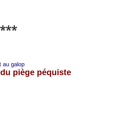
***
t au galop
 du piège péquiste