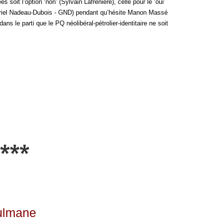
oit l’option ‘non’ (Sylvain Lafrenière), celle pour le ‘oui’
riel Nadeau-Dubois - GND) pendant qu’hésite Manon Massé
ns le parti que le PQ néolibéral-pétrolier-identitaire ne soit
***
ulmane