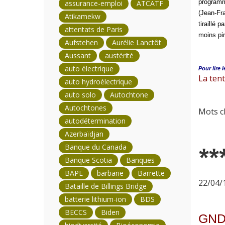
programme
assurance-emploi
ATCATF
(Jean-Fra
Atikamekw
tiraillé 
attentats de Paris
moins pir
Aufstehen
Aurélie Lanctôt
Aussant
austérité
auto électrique
Pour lire l
La tent
auto hydroélectrique
auto solo
Autochtone
Autochtones
Mots cl
autodétermination
Azerbaïdjan
Banque du Canada
**
Banque Scotia
Banques
BAPE
barbarie
Barrette
22/04/1
Bataille de Billings Bridge
batterie lithium-ion
BDS
BECCS
Biden
GND 