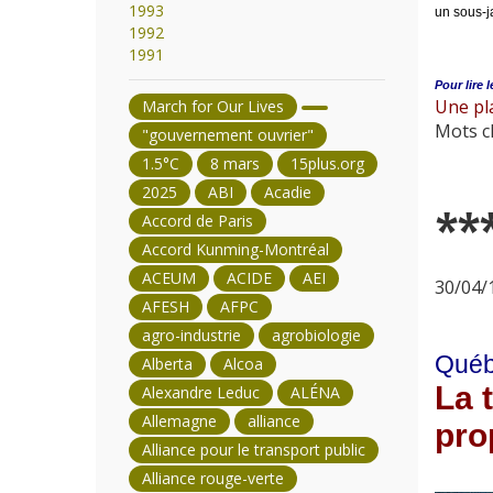
1993
un sous-j
1992
1991
Pour lire l
Une pla
March for Our Lives
Mots cl
"gouvernement ouvrier"
1.5°C
8 mars
15plus.org
2025
ABI
Acadie
**
Accord de Paris
Accord Kunming-Montréal
ACEUM
ACIDE
AEI
30/04/1
AFESH
AFPC
agro-industrie
agrobiologie
Québe
Alberta
Alcoa
La 
Alexandre Leduc
ALÉNA
Allemagne
alliance
pro
Alliance pour le transport public
Alliance rouge-verte