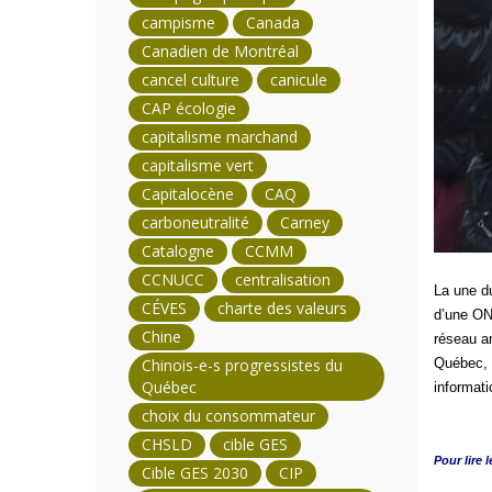
campisme
Canada
Canadien de Montréal
cancel culture
canicule
CAP écologie
capitalisme marchand
capitalisme vert
Capitalocène
CAQ
carboneutralité
Carney
Catalogne
CCMM
CCNUCC
centralisation
La une d
CÉVES
charte des valeurs
d’une ONG
Chine
réseau an
Chinois-e-s progressistes du
Québec, r
Québec
informati
choix du consommateur
CHSLD
cible GES
Pour lire l
Cible GES 2030
CIP