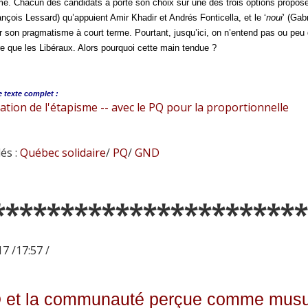
. Chacun des candidats a porté son choix sur une des trois options proposées s
nçois Lessard) qu’appuient Amir Khadir et Andrés Fonticella, et le ‘
noui
’ (Gab
par son pragmatisme à court terme. Pourtant, jusqu’ici, on n’entend pas ou peu da
e que les Libéraux. Alors pourquoi cette main tendue ?
e
texte complet :
ation de l'étapisme -- avec le PQ pour la proportionnelle
és :
Québec solidaire
/
PQ
/
GND
***********************
7 /17:57 /
et la communauté perçue comme mus