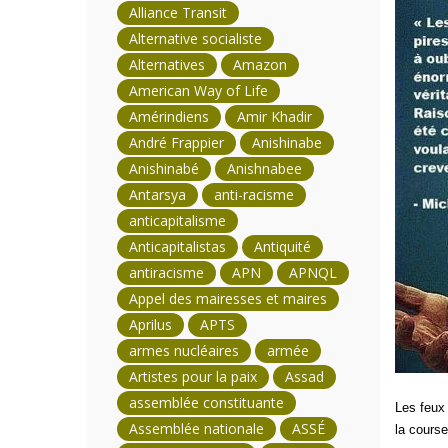
Alliance Transit
Alternative socialiste
Alternatives
Amazon
American Way of Life
Amérindiens
Amir Khadir
André Frappier
Anishinabe
Anishinabé
Anishnabee
Antarsya
anti-racisme
anticapitalisme
Anticapitalistas
Antiquité
antiracisme
APN
APNQL
Appel des mairesses et maires
Aprilus
APTS
armes nucléaires
armée
Artistes pour la paix
Assad
assemblée constituante
Les feux 
Assemblée nationale
ASSÉ
la course