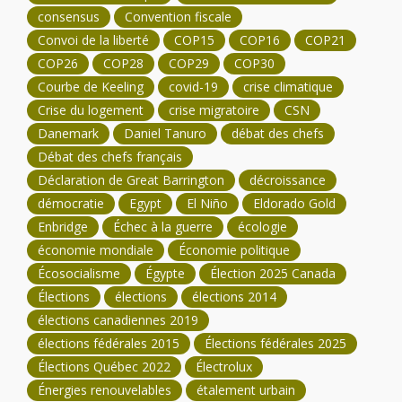
consensus
Convention fiscale
Convoi de la liberté
COP15
COP16
COP21
COP26
COP28
COP29
COP30
Courbe de Keeling
covid-19
crise climatique
Crise du logement
crise migratoire
CSN
Danemark
Daniel Tanuro
débat des chefs
Débat des chefs français
Déclaration de Great Barrington
décroissance
démocratie
Egypt
El Niño
Eldorado Gold
Enbridge
Échec à la guerre
écologie
économie mondiale
Économie politique
Écosocialisme
Égypte
Élection 2025 Canada
Élections
élections
élections 2014
élections canadiennes 2019
élections fédérales 2015
Élections fédérales 2025
Élections Québec 2022
Électrolux
Énergies renouvelables
étalement urbain