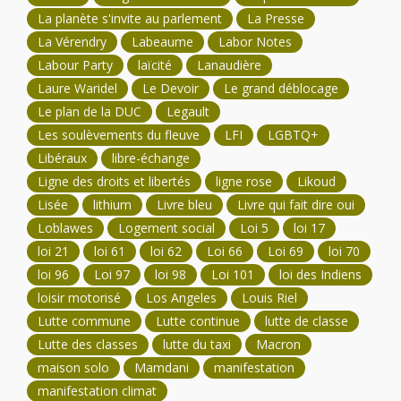
La planète s'invite au parlement
La Presse
La Vérendry
Labeaume
Labor Notes
Labour Party
laïcité
Lanaudière
Laure Waridel
Le Devoir
Le grand déblocage
Le plan de la DUC
Legault
Les soulèvements du fleuve
LFI
LGBTQ+
Libéraux
libre-échange
Ligne des droits et libertés
ligne rose
Likoud
Lisée
lithium
Livre bleu
Livre qui fait dire oui
Loblawes
Logement social
Loi 5
loi 17
loi 21
loi 61
loi 62
Loi 66
Loi 69
loi 70
loi 96
Loi 97
loi 98
Loi 101
loi des Indiens
loisir motorisé
Los Angeles
Louis Riel
Lutte commune
Lutte continue
lutte de classe
Lutte des classes
lutte du taxi
Macron
maison solo
Mamdani
manifestation
manifestation climat