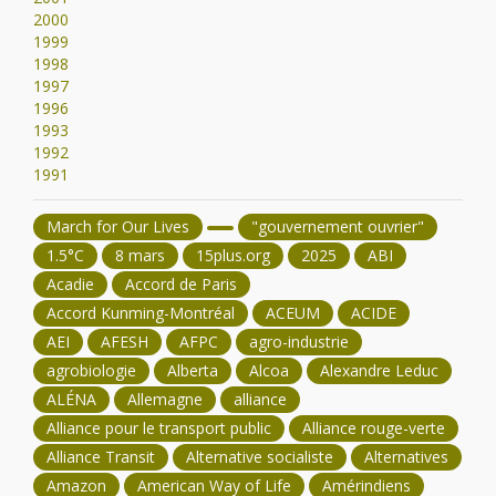
2000
1999
1998
1997
1996
1993
1992
1991
March for Our Lives
"gouvernement ouvrier"
1.5°C
8 mars
15plus.org
2025
ABI
Acadie
Accord de Paris
Accord Kunming-Montréal
ACEUM
ACIDE
AEI
AFESH
AFPC
agro-industrie
agrobiologie
Alberta
Alcoa
Alexandre Leduc
ALÉNA
Allemagne
alliance
Alliance pour le transport public
Alliance rouge-verte
Alliance Transit
Alternative socialiste
Alternatives
Amazon
American Way of Life
Amérindiens