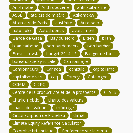
Anishinabé
Anthropocène
anticapitalisme
ASSÉ
ateliers de misère
Atikamekw
Attentats de Paris
austérité
Auto solo
auto solo
Autochtones
avortement
Bande de Gaza
Bay du Nord
Biden
bilan
bilan carbone
bombardements
Bombardier
Brest-Litovsk
budget 2014-15
Budget de l'an 1
bureaucratie syndicale
Camionnage
Camionneurs
Canada
canicule
capitalisme
capitalisme vert
caq
Carney
Catalogne
CCMM
CDPQ
Centre de la productivité et de la prospérité
CEVES
Charlie Hebdo
Charte des valeurs
charte des valeurs
chômage
Circonscription de Richelieu
climat
Climate Equity Reference Calculator
Colombie britannique
Conférence sur le climat