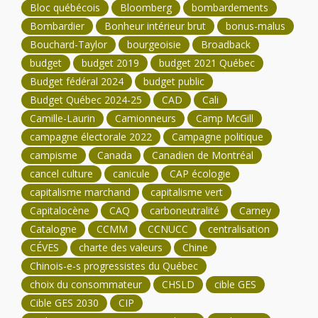
Bloc québécois
Bloomberg
bombardements
Bombardier
Bonheur intérieur brut
bonus-malus
Bouchard-Taylor
bourgeoisie
Broadback
budget
budget 2019
budget 2021 Québec
Budget fédéral 2024
budget public
Budget Québec 2024-25
CAD
Cali
Camille-Laurin
Camionneurs
Camp McGill
campagne électorale 2022
Campagne politique
campisme
Canada
Canadien de Montréal
cancel culture
canicule
CAP écologie
capitalisme marchand
capitalisme vert
Capitalocène
CAQ
carboneutralité
Carney
Catalogne
CCMM
CCNUCC
centralisation
CÉVES
charte des valeurs
Chine
Chinois-e-s progressistes du Québec
choix du consommateur
CHSLD
cible GES
Cible GES 2030
CIP