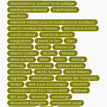
Manifestation Je soutiens l'école publique
Manifestation Montréal
manifestations
Manifeste
Manifeste Solidaire pour les travailleuses et travailleurs
Marche mondiale des femmes
Marche pour la forêt
marché carbone
marché du carbone
marginalisme
Marine Le Pen
Marx
Masculinisme
Mattell
Mauna Loa
Maxime Combes
McInnis
Mexique
Mères au front
Métis
Métro
Mi'kmak
Mi'kmaq
Michael Löwy
Michael Roberts
Michel David
Michel Husson
Michel Roberts
Migration
Militarisation
ministère des Transports
Mirabel
Mise à jour économique
Mob6600
Mobilisation 6600 Parc-Nature MHM
Mohawk
Moi aussi
Montréal
motoneige
Mouvement écologiste
mouvement social