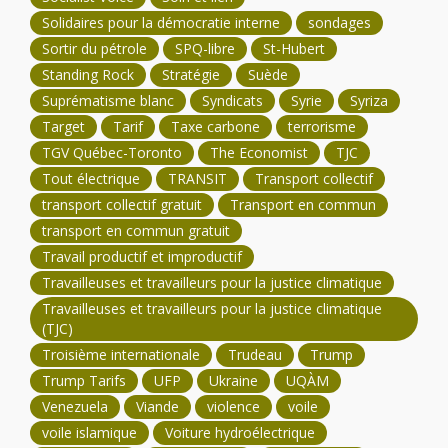
Solidaires pour la démocratie interne
sondages
Sortir du pétrole
SPQ-libre
St-Hubert
Standing Rock
Stratégie
Suède
Suprématisme blanc
Syndicats
Syrie
Syriza
Target
Tarif
Taxe carbone
terrorisme
TGV Québec-Toronto
The Economist
TJC
Tout électrique
TRANSIT
Transport collectif
transport collectif gratuit
Transport en commun
transport en commun gratuit
Travail productif et improductif
Travailleuses et travailleurs pour la justice climatique
Travailleuses et travailleurs pour la justice climatique
(TJC)
Troisième internationale
Trudeau
Trump
Trump Tarifs
UFP
Ukraine
UQÀM
Venezuela
Viande
violence
voile
voile islamique
Voiture hydroélectrique