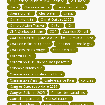
Civil Society Equity Review Coalition
civilisation
claim
Classe moyenne
clause dérogatoire
clause orphelin
Clearwater
climat
Climat Montréal
Climat Québec 2030
Climate Action Tracker
Clinton
CN
CNA-Québec solidaire
CO2
Coalition 22 avril
Coalition contre la pauvreté d’Hochelaga-Maisonneuve
Coalition inclusion Québec
Coalition sortons le gaz
Coalitions mains rouges
code d'éthique
Collectif COP15
Collectif pour un Québec sans pauvreté
Colombie britannique
Commission nationale autochtone
Commission Viens
conférence de Paris
congrès
Congrès Québec solidaire 2026
Congrès Solidaire 2025
Conseil des canadiens
Conseil du patronat
Conseil national
Conseils de bande
Conservateurs
constituante