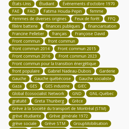
États-Unis
Étudiant
Événements d'octobre 1970
FAE
FAO
Fatima Houda-Pepin
femme
Femmes de diverses origines
Feux de forêt
FFQ
filière batterie
finances publiques
financiarisation
Francine Pelletier
français
Françoise David
Front commun
front commun
front commun 2014
Front commun 2015
Front commun 2016
Front commun 2023
Front commun pour la transition énergétique
front populaire
Gabriel Nadeau-Dubois
Garderie
Gauche
Gauche québécoise
Gauche socialiste
Gaza
GES
GES industrie
GIEC
Global Ecosocialist Network
GND
GNL-Québec
gratuité
Greta Thunberg
Grèce
Grève à la Société du transport de Montréal (STM)
grève étudiante
Grève générale 1972
grève sociale
Grève STM
GroupMobilisation