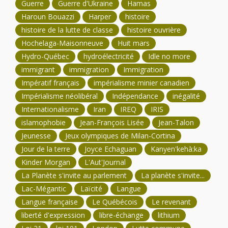
Guerre
Guerre d'Ukraine
Hamas
Haroun Bouazzi
Harper
histoire
histoire de la lutte de classe
histoire ouvrière
Hochelaga-Maisonneuve
Huit mars
Hydro-Québec
hydroélectricité
Idle no more
immigrant
immigration
Immigration
Impératif français
impérialisme minier canadien
Impérialisme néolibéral
Indépendance
inégalité
Internationalisme
Iran
IREQ
IRIS
islamophobie
Jean-François Lisée
Jean-Talon
Jeunesse
Jeux olympiques de Milan-Cortina
Jour de la terre
Joyce Echaguan
Kanyen'kehà:ka
Kinder Morgan
L'Aut'Journal
La Planète s'invite au parlement
La planète s'invite...
Lac-Mégantic
Laïcité
Langue
Langue française
Le Québécois
Le revenant
liberté d'expression
libre-échange
lithium