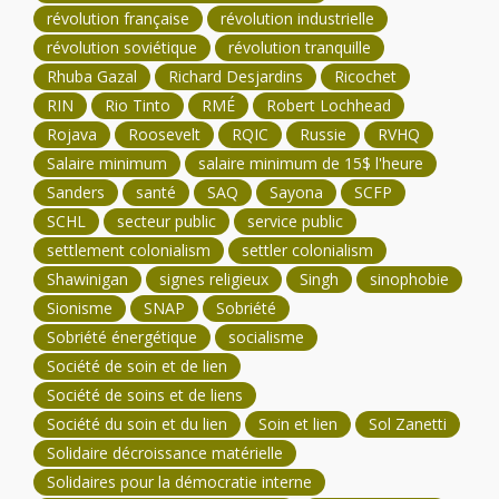
révolution française
révolution industrielle
révolution soviétique
révolution tranquille
Rhuba Gazal
Richard Desjardins
Ricochet
RIN
Rio Tinto
RMÉ
Robert Lochhead
Rojava
Roosevelt
RQIC
Russie
RVHQ
Salaire minimum
salaire minimum de 15$ l'heure
Sanders
santé
SAQ
Sayona
SCFP
SCHL
secteur public
service public
settlement colonialism
settler colonialism
Shawinigan
signes religieux
Singh
sinophobie
Sionisme
SNAP
Sobriété
Sobriété énergétique
socialisme
Société de soin et de lien
Société de soins et de liens
Société du soin et du lien
Soin et lien
Sol Zanetti
Solidaire décroissance matérielle
Solidaires pour la démocratie interne