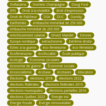
Dollarama
Dominic Champagne
Doug Ford
DPJ
Droit à la mobilité
droit d'expression
Droit de fraîcheur
DSA
DUC
Dunsky
Earthstrike
embauche immédiat de 250 000
embauche immédiat de 250 000
enrichissement salarial
Ernest Mandel
Estonie
Europe nordique
extractivisme
Extrême-droite
Échec à la guerre
éco-féminisme
éco-féministe
Écoféminisme
écofiscalité
École publique
écologie
Économie circulaire
économie de guerre
Économie sociale
écosocialisme
écotaxe
écotaxes
éducation
Élections
élections 2018
élections 2022
élections fédérales
élections fédérales 2015
élections municipales
élections partielles 2016
élections Québec 2022
Énergie est
Énergie fossile
Énergie renouvelable