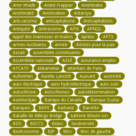
Amir Khadir
André Frappier
Anishinabe
Anishinabé
Anishnabee
Antarsya
anti-racisme
anticapitalisme
Anticapitalistas
Antiquité
antiracisme
APN
APNQL
Appel des mairesses et maires
Aprilus
APTS
armes nucléaires
armée
Artistes pour la paix
Assad
assemblée constituante
Assemblée nationale
ASSÉ
assurance-emploi
ATCATF
Atikamekw
attentats de Paris
Aufstehen
Aurélie Lanctôt
Aussant
austérité
auto électrique
auto hydroélectrique
auto solo
Autochtone
Autochtones
autodétermination
Azerbaïdjan
Banque du Canada
Banque Scotia
Banques
BAPE
barbarie
Barrette
Bataille de Billings Bridge
batterie lithium-ion
BDS
BECCS
Biden
biodiversité
Bioéconomie
BJP
Bloc
Bloc de gauche