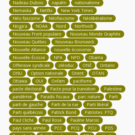
Nadeau-Dubois
napalm
nationalisme
Nemaska
Netflix
New York Times
Néo-fascisme
Néofascisme
Néolibéralisme
Nisga'a
NOAA
Nord
Northvolt
Nouveau Front populaire
Nouveau Monde Graphite
Nouveau Québec
Nouveau-Brunswick
Nouvelle Alliance
nouvelle économie
Nouvelle-Écosse
NPA
NPD
Obama
Offensive syndicale
oléoduc
ONÉ
Ontario
ONU
Option nationale
Orient
OTAN
Ottawa
OUI
Oxfam
pacifisme
pacte électoral
Pacte pour la transition
Palestine
pandémie
Paradis fiscaux
parc nature
Parti
parti de gauche
Parti de la rue
Parti libéral
Parti québécois
Patrick Bond
Patriotes. FTQ
Paul Cliche
Paul Rose
Pauline Marois
pays sans armée
PCC
PCQ
PCU
PDS