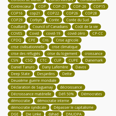
Contrecœur
COP
COP-21
COP-26
COP15
COP16
cop21
COP22
COP26
COP28
COP29
Corbyn
Corée
Corée du Sud
Couillard
Council of Canadians
Coût de la vie
COVES
Covid
covid-19
covid-zéro
CP-CC
CPDQ
CPE
Cris
Crise agricole
crise civilisationnelle
crise climatique
crise des réfugiés
crise du logement
croissance
CSN
CSQ
CTC
CUP
CUPE
Danemark
Daniel Tanuro
Dany Laferrière
Davos
Deep State
Desjardins
Dette
Deuxième guerre mondiale
Déclaration de Saguenay
décroissance
Décroissance matérielle
Défi 50%
Démocrates
démocratie
démocratie interne
démocratie syndicale
Dépasser le capitalisme
DGE
Die Linke
djihad
DNUDPA