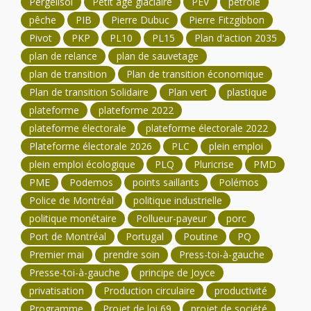
Pergélisol
Petit âge glaciaire
PEV
pétrole
pêche
PIB
Pierre Dubuc
Pierre Fitzgibbon
Pivot
PKP
PL10
PL15
Plan d'action 2035
plan de relance
plan de sauvetage
plan de transition
Plan de transition économique
Plan de transition Solidaire
Plan vert
plastique
plateforme
plateforme 2022
plateforme électorale
plateforme électorale 2022
Plateforme électorale 2026
PLC
plein emploi
plein emploi écologique
PLQ
Pluricrise
PMD
PME
Podemos
points saillants
Polémos
Police de Montréal
politique industrielle
politique monétaire
Pollueur-payeur
porc
Port de Montréal
Portugal
Poutine
PQ
Premier mai
prendre soin
Press-toi-à-gauche
Presse-toi-à-gauche
principe de Joyce
privatisation
Production circulaire
productivité
Programme
Projet de loi 69
projet de société