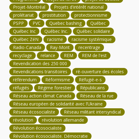
Projet-Montréal
Projets d'intérêt national
prolétariat
prostitution
protectionnisme
PSPP
PVC
Quebec bashing
Québec
Québec Inc
Québec Inc.
Québec solidaire
Québec ZéN
racisme
racisme systémique
Radio-Canada
Ray-Mont
recentrage
recyclage
relance
REM
REM de l'est
Revendication des 250 000
Revendications transitoires
ré-ouverture des écoles
référendum
Réformisme
Réfugié-e-s
réfugiés
Régime forestier
Républicains
Réseau action climat Canada
Réseau de la rue
Réseau européen de solidarité avec l’Ukraine
Réseau écosocialiste
Réseau militant intersyndical
révolution
révolution allemande
Révolution écosocialiste
Révolution écosocialiste. Démocratie