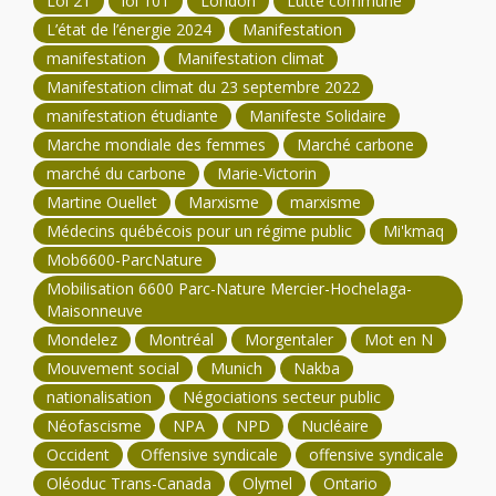
Loi 21
loi 101
London
Lutte commune
L’état de l’énergie 2024
Manifestation
manifestation
Manifestation climat
Manifestation climat du 23 septembre 2022
manifestation étudiante
Manifeste Solidaire
Marche mondiale des femmes
Marché carbone
marché du carbone
Marie-Victorin
Martine Ouellet
Marxisme
marxisme
Médecins québécois pour un régime public
Mi'kmaq
Mob6600-ParcNature
Mobilisation 6600 Parc-Nature Mercier-Hochelaga-
Maisonneuve
Mondelez
Montréal
Morgentaler
Mot en N
Mouvement social
Munich
Nakba
nationalisation
Négociations secteur public
Néofascisme
NPA
NPD
Nucléaire
Occident
Offensive syndicale
offensive syndicale
Oléoduc Trans-Canada
Olymel
Ontario