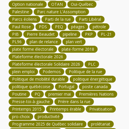
Option nationale
OTAN
Oui-Québec
Palestine
Parc nature L'Assomption
Parcs éoliens
Parti de la rue
Parti Libéral
Paul Rose
PDS
PEQ
péages
pétrole
PIB
Pierre Beaudet
pipeline
PKP
PL-21
PL96
plan de relance
plan vert
plate forme électorale
plate-forme 2018
Plateforme électorale 2026
Plateforme électorale Solidaire 2026
PLC
plein emploi
Podemos
Politique de la rue
Politique de mobilité durable
politique énergétique
politique québécoise
Portugal
poste canada
Poutine
PQ
premier mai
Premières Nations
Presse-toi-à-gauche
Prière dans la rue
Printemps 2015
Printemps érable
Privatisation
pro-choix
productivité
Programme 2025 de Québec solidaire
prolétariat