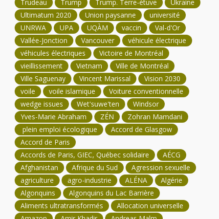
Trudeau
Trump
Trump. Terre-étuve
Ukraine
Ultimatum 2020
Union paysanne
université
UNRWA
UPA
UQÀM
vaccin
Val-d'Or
Vallée-Jonction
Vancouver
véhicule électrique
véhicules électriques
Victoire de Montréal
vieillissement
Vietnam
Ville de Montréal
Ville Saguenay
Vincent Marissal
Vision 2030
voile
voile islamique
Voiture conventionnelle
wedge issues
Wet'suwe'ten
Windsor
Yves-Marie Abraham
ZÉN
Zohran Mamdani
plein emploi écologique
Accord de Glasgow
Accord de Paris
Accords de Paris, GIEC, Québec solidaire
AÉCG
Afghanistan
Afrique du Sud
Agression sexuelle
agriculture
agro-industrie
ALÉNA
Algérie
Algonquins
Algonquins du Lac Barrière
Aliments ultratransformés
Allocation universelle
Amazon
Amir Khadir
Andreas Malm