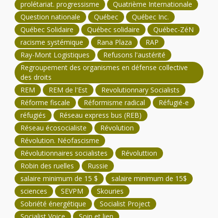
prolétariat. progressisme
Quatrième Internationale
Question nationale
Québec
Québec Inc.
Québec Solidaire
Québec solidaire
Québec-ZéN
racisme systémique
Rana Plaza
RAP
Ray-Mont Logistiques
Refusons l'austérité
Regroupement des organismes en défense collective
des droits
REM
REM de l'Est
Revolutionnary Socialists
Réforme fiscale
Réformisme radical
Réfugié-e
réfugiés
Réseau express bus (REB)
Réseau écosocialiste
Révolution
Révolution. Néofascisme
Révolutionnaires socialistes
Révoluttion
Robin des ruelles
Russie
salaire minimum de 15 $
salaire minimum de 15$
sciences
SEVPM
Skouries
Sobriété énergétique
Socialist Project
Socialist Voice
Soin et lien