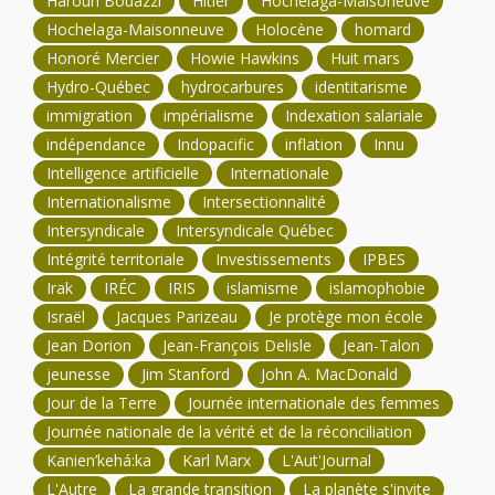
Haroun Bouazzi
Hitler
Hochelaga-Maisoneuve
Hochelaga-Maisonneuve
Holocène
homard
Honoré Mercier
Howie Hawkins
Huit mars
Hydro-Québec
hydrocarbures
identitarisme
immigration
impérialisme
Indexation salariale
indépendance
Indopacific
inflation
Innu
Intelligence artificielle
Internationale
Internationalisme
Intersectionnalité
Intersyndicale
Intersyndicale Québec
Intégrité territoriale
Investissements
IPBES
Irak
IRÉC
IRIS
islamisme
islamophobie
Israël
Jacques Parizeau
Je protège mon école
Jean Dorion
Jean-François Delisle
Jean-Talon
jeunesse
Jim Stanford
John A. MacDonald
Jour de la Terre
Journée internationale des femmes
Journée nationale de la vérité et de la réconciliation
Kanien’kehá:ka
Karl Marx
L'Aut'Journal
L'Autre
La grande transition
La planète s'invite