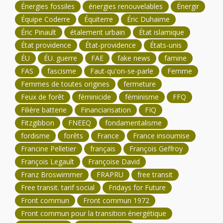
Énergies fossiles
énergies renouvelables
Énergir
Équipe Coderre
Équiterre
Éric Duhaime
Éric Pinault
étalement urbain
État islamique
État providence
État-providence
États-unis
ÉU
ÉU. guerre
FAE
fake news
famine
FAS
fascisme
Faut-qu'on-se-parle
Femme
Femmes de toutes origines
fermeture
Feux de forêt
féminicide
féminisme
FFQ
Filière batterie
Financiarisation
FIQ
Fitzgibbon
FNEEQ
fondamentalisme
fordisme
forêts
France
France insoumise
Francine Pelletier
français
François Geffroy
François Legault
Françoise David
Franz Broswimmer
FRAPRU
free transit
Free transit. tarif social
Fridays for Future
Front commun
Front commun 1972
Front commun pour la transition énergétique