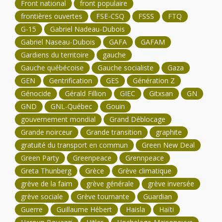
Front national
front populaire
frontières ouvertes
FSE-CSQ
FSSS
FTQ
G-15
Gabriel Nadeau-Dubois
Gabriel Naseau-Dubois
GAFA
GAFAM
Gardiens du territoire
gauche
Gauche québécoise
Gauche socialiste
Gaza
GEN
Gentrification
GES
Génération Z
Génocide
Gérald Fillion
GIEC
Gitxsan
GN
GND
GNL-Québec
Gouin
gouvernement mondial
Grand Déblocage
Grande noirceur
Grande transition
graphite
gratuité du transport en commun
Green New Deal
Green Party
Greenpeace
Grennpeace
Greta Thunberg
Grèce
Grève climatique
grève de la faim
grève générale
grève inversée
grève sociale
Grève tournante
Guardian
Guerre
Guillaume Hébert
Haisla
Haïti