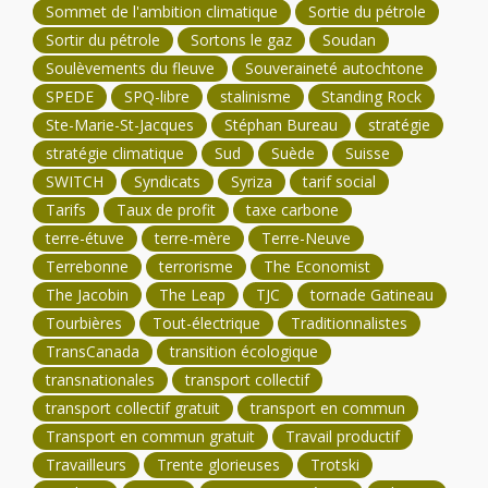
Sommet de l'ambition climatique
Sortie du pétrole
Sortir du pétrole
Sortons le gaz
Soudan
Soulèvements du fleuve
Souveraineté autochtone
SPEDE
SPQ-libre
stalinisme
Standing Rock
Ste-Marie-St-Jacques
Stéphan Bureau
stratégie
stratégie climatique
Sud
Suède
Suisse
SWITCH
Syndicats
Syriza
tarif social
Tarifs
Taux de profit
taxe carbone
terre-étuve
terre-mère
Terre-Neuve
Terrebonne
terrorisme
The Economist
The Jacobin
The Leap
TJC
tornade Gatineau
Tourbières
Tout-électrique
Traditionnalistes
TransCanada
transition écologique
transnationales
transport collectif
transport collectif gratuit
transport en commun
Transport en commun gratuit
Travail productif
Travailleurs
Trente glorieuses
Trotski