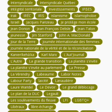
Intersyndicale
Intersyndicale Québec
Intégrité territoriale
Investissements
IPBES
Irak
IRÉC
IRIS
islamisme
islamophobie
Israël
Jacques Parizeau
Je protège mon école
Jean Dorion
Jean-François Delisle
Jean-Talon
jeunesse
Jim Stanford
John A. MacDonald
Jour de la Terre
Journée internationale des femmes
Journée nationale de la vérité et de la réconciliation
Kanien’kehá:ka
Karl Marx
L'Aut'Journal
L'Autre
La grande transition
La planète s'invite
La planète s'invite au parlement
La Presse
La Vérendry
Labeaume
Labor Notes
Labour Party
laïcité
Lanaudière
Laure Waridel
Le Devoir
Le grand déblocage
Le plan de la DUC
Legault
Les soulèvements du fleuve
LFI
LGBTQ+
Libéraux
libre-échange