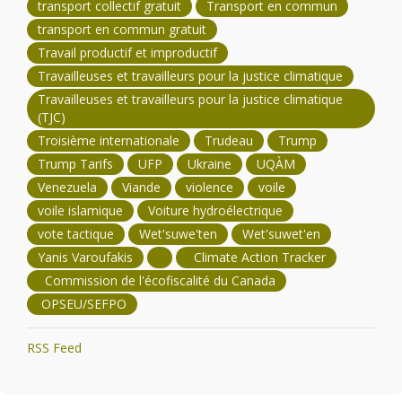
transport collectif gratuit
Transport en commun
transport en commun gratuit
Travail productif et improductif
Travailleuses et travailleurs pour la justice climatique
Travailleuses et travailleurs pour la justice climatique
(TJC)
Troisième internationale
Trudeau
Trump
Trump Tarifs
UFP
Ukraine
UQÀM
Venezuela
Viande
violence
voile
voile islamique
Voiture hydroélectrique
vote tactique
Wet'suwe'ten
Wet'suwet'en
Yanis Varoufakis
Climate Action Tracker
Commission de l'écofiscalité du Canada
OPSEU/SEFPO
RSS Feed