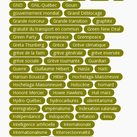
GND
GNL-Québec
Gouin
gouvernement mondial
Grand Déblocage
Grande noirceur
Grande transition
graphite
gratuité du transport en commun
Green New Deal
Green Party
Greenpeace
Grennpeace
Greta Thunberg
Grèce
Grève climatique
grève de la faim
grève générale
grève inversée
grève sociale
Grève tournante
Guardian
Guerre
Guillaume Hébert
Haisla
Haïti
Haroun Bouazzi
Hitler
Hochelaga-Maisoneuve
Hochelaga-Maisonneuve
Holocène
homard
Honoré Mercier
Howie Hawkins
Huit mars
Hydro-Québec
hydrocarbures
identitarisme
immigration
impérialisme
Indexation salariale
indépendance
Indopacific
inflation
Innu
Intelligence artificielle
Internationale
Internationalisme
Intersectionnalité