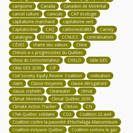
campisme
Canada
Canadien de Montréal
cancel culture
canicule
CAP écologie
capitalisme marchand
capitalisme vert
Capitalocène
CAQ
carboneutralité
Carney
Catalogne
CCMM
CCNUCC
centralisation
CÉVES
charte des valeurs
Chine
Chinois-e-s progressistes du Québec
choix du consommateur
CHSLD
cible GES
Cible GES 2030
CIP
Civil Society Equity Review Coalition
civilisation
claim
Classe moyenne
clause dérogatoire
clause orphelin
Clearwater
climat
Climat Montréal
Climat Québec 2030
Climate Action Tracker
Clinton
CN
CNA-Québec solidaire
CO2
Coalition 22 avril
Coalition contre la pauvreté d’Hochelaga-Maisonneuve
Coalition inclusion Québec
Coalition sortons le gaz