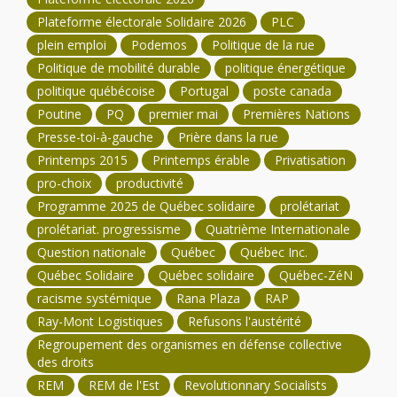
Plateforme électorale Solidaire 2026
PLC
plein emploi
Podemos
Politique de la rue
Politique de mobilité durable
politique énergétique
politique québécoise
Portugal
poste canada
Poutine
PQ
premier mai
Premières Nations
Presse-toi-à-gauche
Prière dans la rue
Printemps 2015
Printemps érable
Privatisation
pro-choix
productivité
Programme 2025 de Québec solidaire
prolétariat
prolétariat. progressisme
Quatrième Internationale
Question nationale
Québec
Québec Inc.
Québec Solidaire
Québec solidaire
Québec-ZéN
racisme systémique
Rana Plaza
RAP
Ray-Mont Logistiques
Refusons l'austérité
Regroupement des organismes en défense collective
des droits
REM
REM de l'Est
Revolutionnary Socialists