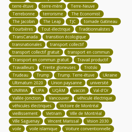
terre-étuve
terre-mère
Terre-Neuve
Terrebonne
terrorisme
The Economist
The Jacobin
The Leap
TJC
tornade Gatineau
Tourbières
Tout-électrique
Traditionnalistes
TransCanada
transition écologique
transnationales
transport collectif
transport collectif gratuit
transport en commun
Transport en commun gratuit
Travail productif
Travailleurs
Trente glorieuses
Trotski
Trudeau
Trump
Trump. Terre-étuve
Ukraine
Ultimatum 2020
Union paysanne
université
UNRWA
UPA
UQÀM
vaccin
Val-d'Or
Vallée-Jonction
Vancouver
véhicule électrique
véhicules électriques
Victoire de Montréal
vieillissement
Vietnam
Ville de Montréal
Ville Saguenay
Vincent Marissal
Vision 2030
voile
voile islamique
Voiture conventionnelle