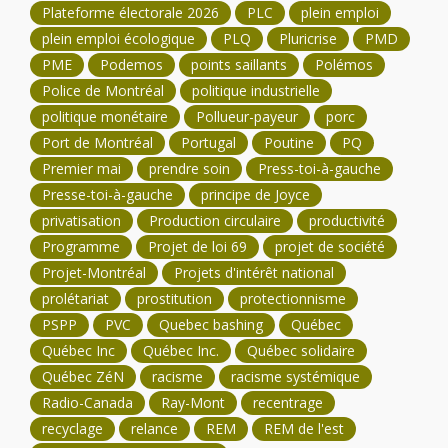
Plateforme électorale 2026
PLC
plein emploi
plein emploi écologique
PLQ
Pluricrise
PMD
PME
Podemos
points saillants
Polémos
Police de Montréal
politique industrielle
politique monétaire
Pollueur-payeur
porc
Port de Montréal
Portugal
Poutine
PQ
Premier mai
prendre soin
Press-toi-à-gauche
Presse-toi-à-gauche
principe de Joyce
privatisation
Production circulaire
productivité
Programme
Projet de loi 69
projet de société
Projet-Montréal
Projets d'intérêt national
prolétariat
prostitution
protectionnisme
PSPP
PVC
Quebec bashing
Québec
Québec Inc
Québec Inc.
Québec solidaire
Québec ZéN
racisme
racisme systémique
Radio-Canada
Ray-Mont
recentrage
recyclage
relance
REM
REM de l'est