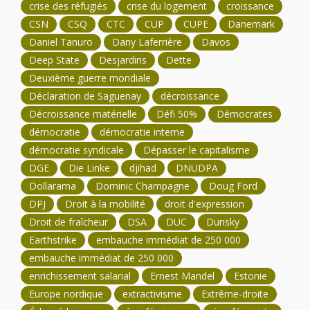
crise des réfugiés
crise du logement
croissance
CSN
CSQ
CTC
CUP
CUPE
Danemark
Daniel Tanuro
Dany Laferrière
Davos
Deep State
Desjardins
Dette
Deuxième guerre mondiale
Déclaration de Saguenay
décroissance
Décroissance matérielle
Défi 50%
Démocrates
démocratie
démocratie interne
démocratie syndicale
Dépasser le capitalisme
DGE
Die Linke
djihad
DNUDPA
Dollarama
Dominic Champagne
Doug Ford
DPJ
Droit à la mobilité
droit d'expression
Droit de fraîcheur
DSA
DUC
Dunsky
Earthstrike
embauche immédiat de 250 000
embauche immédiat de 250 000
enrichissement salarial
Ernest Mandel
Estonie
Europe nordique
extractivisme
Extrême-droite