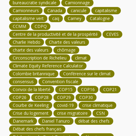
bureaucratie syndicale
Camionnage
Camionneurs
Canada
canicule
capitalisme
capitalisme vert
caq
Carney
Catalogne
CCMM
CDPQ
Centre de la productivité et de la prospérité
CEVES
Charlie Hebdo
Charte des valeurs
charte des valeurs
chômage
Circonscription de Richelieu
climat
Climate Equity Reference Calculator
Colombie britannique
Conférence sur le climat
consensus
Convention fiscale
Convoi de la liberté
COP15
COP16
COP21
COP26
COP28
COP29
COP30
Courbe de Keeling
covid-19
crise climatique
Crise du logement
crise migratoire
CSN
Danemark
Daniel Tanuro
débat des chefs
Débat des chefs français