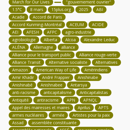
March for Our Lives
"gouvernement ouvrier"
1.5°C
8 mars
15plus.org
2025
ABI
Acadie
Accord de Paris
Accord Kunming-Montréal
ACEUM
ACIDE
AEI
AFESH
AFPC
agro-industrie
agrobiologie
Alberta
Alcoa
Alexandre Leduc
ALÉNA
Allemagne
alliance
Alliance pour le transport public
Alliance rouge-verte
Alliance Transit
Alternative socialiste
Alternatives
Amazon
American Way of Life
Amérindiens
Amir Khadir
André Frappier
Anishinabe
Anishinabé
Anishnabee
Antarsya
anti-racisme
anticapitalisme
Anticapitalistas
Antiquité
antiracisme
APN
APNQL
Appel des mairesses et maires
Aprilus
APTS
armes nucléaires
armée
Artistes pour la paix
Assad
assemblée constituante