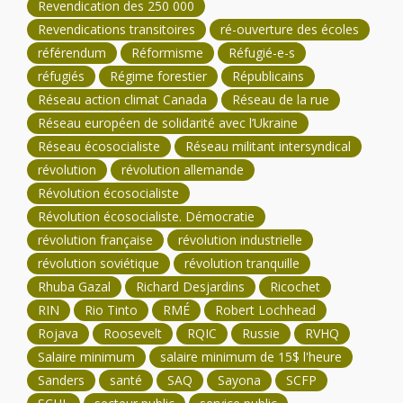
Revendication des 250 000
Revendications transitoires
ré-ouverture des écoles
référendum
Réformisme
Réfugié-e-s
réfugiés
Régime forestier
Républicains
Réseau action climat Canada
Réseau de la rue
Réseau européen de solidarité avec l’Ukraine
Réseau écosocialiste
Réseau militant intersyndical
révolution
révolution allemande
Révolution écosocialiste
Révolution écosocialiste. Démocratie
révolution française
révolution industrielle
révolution soviétique
révolution tranquille
Rhuba Gazal
Richard Desjardins
Ricochet
RIN
Rio Tinto
RMÉ
Robert Lochhead
Rojava
Roosevelt
RQIC
Russie
RVHQ
Salaire minimum
salaire minimum de 15$ l'heure
Sanders
santé
SAQ
Sayona
SCFP