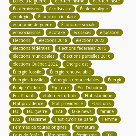
Échec à la guerre
éco-féminisme
éco-féministe
Écoféminisme
écofiscalité
École publique
écologie
Économie circulaire
économie de guerre
Économie sociale
écosocialisme
écotaxe
écotaxes
éducation
Élections
élections 2018
élections 2022
élections fédérales
élections fédérales 2015
élections municipales
élections partielles 2016
élections Québec 2022
Énergie est
Énergie fossile
Énergie renouvelable
Énergies fossiles
énergies renouvelables
Énergir
Équipe Coderre
Équiterre
Éric Duhaime
Éric Pinault
étalement urbain
État islamique
État providence
État-providence
États-unis
ÉU
ÉU. guerre
FAE
fake news
famine
FAS
fascisme
Faut-qu'on-se-parle
Femme
Femmes de toutes origines
fermeture
Feux de forêt
féminicide
féminisme
FFQ