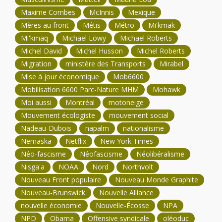
Maxime Combes
McInnis
Mexique
Mères au front
Métis
Métro
Mi'kmak
Mi'kmaq
Michael Löwy
Michael Roberts
Michel David
Michel Husson
Michel Roberts
Migration
ministère des Transports
Mirabel
Mise à jour économique
Mob6600
Mobilisation 6600 Parc-Nature MHM
Mohawk
Moi aussi
Montréal
motoneige
Mouvement écologiste
mouvement social
Nadeau-Dubois
napalm
nationalisme
Nemaska
Netflix
New York Times
Néo-fascisme
Néofascisme
Néolibéralisme
Nisga'a
NOAA
Nord
Northvolt
Nouveau Front populaire
Nouveau Monde Graphite
Nouveau-Brunswick
Nouvelle Alliance
nouvelle économie
Nouvelle-Écosse
NPA
NPD
Obama
Offensive syndicale
oléoduc