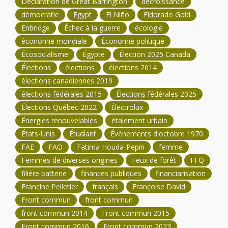
Déclaration de Great Barrington
décroissance
démocratie
Egypt
El Niño
Eldorado Gold
Enbridge
Échec à la guerre
écologie
économie mondiale
Économie politique
Écosocialisme
Égypte
Élection 2025 Canada
Élections
élections
élections 2014
élections canadiennes 2019
élections fédérales 2015
Élections fédérales 2025
Élections Québec 2022
Électrolux
Énergies renouvelables
étalement urbain
États-Unis
Étudiant
Événements d'octobre 1970
FAE
FAO
Fatima Houda-Pepin
femme
Femmes de diverses origines
Feux de forêt
FFQ
filière batterie
finances publiques
financiarisation
Francine Pelletier
français
Françoise David
Front commun
front commun
front commun 2014
Front commun 2015
Front commun 2016
Front commun 2023