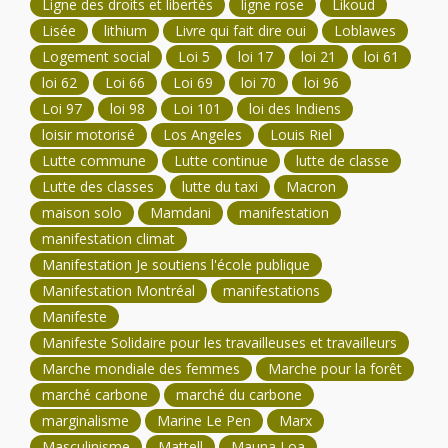
Ligne des droits et libertés
ligne rose
Likoud
Lisée
lithium
Livre qui fait dire oui
Loblawes
Logement social
Loi 5
loi 17
loi 21
loi 61
loi 62
Loi 66
Loi 69
loi 70
loi 96
Loi 97
loi 98
Loi 101
loi des Indiens
loisir motorisé
Los Angeles
Louis Riel
Lutte commune
Lutte continue
lutte de classe
Lutte des classes
lutte du taxi
Macron
maison solo
Mamdani
manifestation
manifestation climat
Manifestation Je soutiens l'école publique
Manifestation Montréal
manifestations
Manifeste
Manifeste Solidaire pour les travailleuses et travailleurs
Marche mondiale des femmes
Marche pour la forêt
marché carbone
marché du carbone
marginalisme
Marine Le Pen
Marx
Masculinisme
Mattell
Mauna Loa