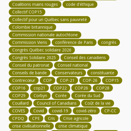
Coalitions mains rouges
code d'éthique
Collectif COP15
Collectif pour un Québec sans pauvreté
Colombie britannique
Commission nationale autochtone
Commission Viens
conférence de Paris
congrès
Congrès Québec solidaire 2026
Congrès Solidaire 2025
Conseil des canadiens
Conseil du patronat
Conseil national
Conseils de bande
Conservateurs
constituante
Contrecœur
COP
COP-21
COP-26
COP15
COP16
cop21
COP22
COP26
COP28
COP29
Corbyn
Corée
Corée du Sud
Couillard
Council of Canadians
Coût de la vie
COVES
Covid
covid-19
covid-zéro
CP-CC
CPDQ
CPE
Cris
Crise agricole
crise civilisationnelle
crise climatique