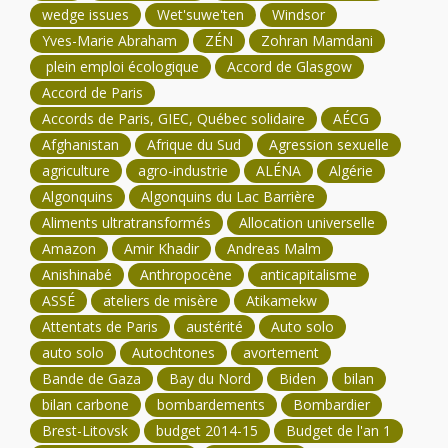
wedge issues
Wet'suwe'ten
Windsor
Yves-Marie Abraham
ZÉN
Zohran Mamdani
plein emploi écologique
Accord de Glasgow
Accord de Paris
Accords de Paris, GIEC, Québec solidaire
AÉCG
Afghanistan
Afrique du Sud
Agression sexuelle
agriculture
agro-industrie
ALÉNA
Algérie
Algonquins
Algonquins du Lac Barrière
Aliments ultratransformés
Allocation universelle
Amazon
Amir Khadir
Andreas Malm
Anishinabé
Anthropocène
anticapitalisme
ASSÉ
ateliers de misère
Atikamekw
Attentats de Paris
austérité
Auto solo
auto solo
Autochtones
avortement
Bande de Gaza
Bay du Nord
Biden
bilan
bilan carbone
bombardements
Bombardier
Brest-Litovsk
budget 2014-15
Budget de l'an 1