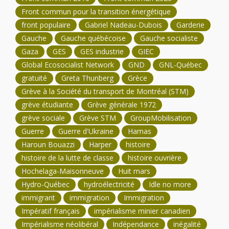
Front commun pour la transition énergétique
front populaire
Gabriel Nadeau-Dubois
Garderie
Gauche
Gauche québécoise
Gauche socialiste
Gaza
GES
GES industrie
GIEC
Global Ecosocialist Network
GND
GNL-Québec
gratuité
Greta Thunberg
Grèce
Grève à la Société du transport de Montréal (STM)
grève étudiante
Grève générale 1972
grève sociale
Grève STM
GroupMobilisation
Guerre
Guerre d'Ukraine
Hamas
Haroun Bouazzi
Harper
histoire
histoire de la lutte de classe
histoire ouvrière
Hochelaga-Maisonneuve
Huit mars
Hydro-Québec
hydroélectricité
Idle no more
immigrant
immigration
Immigration
Impératif français
impérialisme minier canadien
Impérialisme néolibéral
Indépendance
inégalité