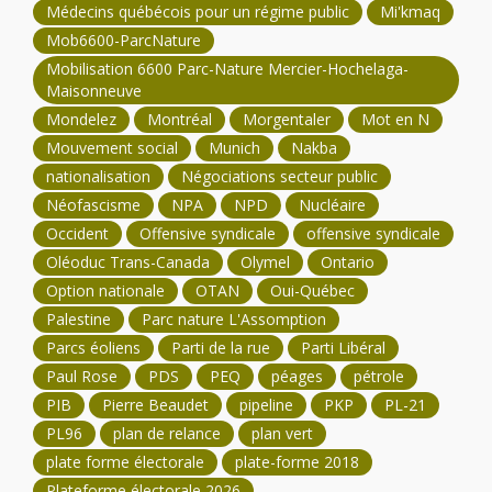
Médecins québécois pour un régime public
Mi'kmaq
Mob6600-ParcNature
Mobilisation 6600 Parc-Nature Mercier-Hochelaga-
Maisonneuve
Mondelez
Montréal
Morgentaler
Mot en N
Mouvement social
Munich
Nakba
nationalisation
Négociations secteur public
Néofascisme
NPA
NPD
Nucléaire
Occident
Offensive syndicale
offensive syndicale
Oléoduc Trans-Canada
Olymel
Ontario
Option nationale
OTAN
Oui-Québec
Palestine
Parc nature L'Assomption
Parcs éoliens
Parti de la rue
Parti Libéral
Paul Rose
PDS
PEQ
péages
pétrole
PIB
Pierre Beaudet
pipeline
PKP
PL-21
PL96
plan de relance
plan vert
plate forme électorale
plate-forme 2018
Plateforme électorale 2026