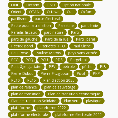
ONÉ
Ontario
ONU
Option nationale
Orient
OTAN
Ottawa
OUI
Oxfam
pacifisme
pacte électoral
Pacte pour la transition
Palestine
pandémie
Paradis fiscaux
parc nature
Parti
parti de gauche
Parti de la rue
Parti libéral
Patrick Bond
Patriotes. FTQ
Paul Cliche
Paul Rose
Pauline Marois
pays sans armée
PCC
PCQ
PCU
PDS
Pergélisol
Petit âge glaciaire
PEV
pétrole
pêche
PIB
Pierre Dubuc
Pierre Fitzgibbon
Pivot
PKP
PL10
PL15
Plan d'action 2035
plan de relance
plan de sauvetage
plan de transition
Plan de transition économique
Plan de transition Solidaire
Plan vert
plastique
plateforme
plateforme 2022
plateforme électorale
plateforme électorale 2022