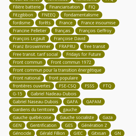
Filière batterie
Financiarisation
FIQ
Fitzgibbon
FNEEQ
fondamentalisme
fordisme
forêts
France
France insoumise
Francine Pelletier
français
François Geffroy
François Legault
Françoise David
Franz Broswimmer
FRAPRU
free transit
Free transit. tarif social
Fridays for Future
Front commun
Front commun 1972
Front commun pour la transition énergétique
Front national
front populaire
frontières ouvertes
FSE-CSQ
FSSS
FTQ
G-15
Gabriel Nadeau-Dubois
Gabriel Naseau-Dubois
GAFA
GAFAM
Gardiens du territoire
gauche
Gauche québécoise
Gauche socialiste
Gaza
GEN
Gentrification
GES
Génération Z
Génocide
Gérald Fillion
GIEC
Gitxsan
GN