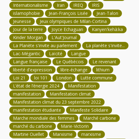
Internationalisme
Iran
IREQ
IRIS
islamophobie
Jean-François Lisée
Jean-Talon
Jeunesse
Jeux olympiques de Milan-Cortina
Jour de la terre
Joyce Echaguan
Kanyen'kehà:ka
Kinder Morgan
L'Aut'Journal
La Planète s'invite au parlement
La planète s'invite...
Lac-Mégantic
Laïcité
Langue
Langue française
Le Québécois
Le revenant
liberté d'expression
libre-échange
lithium
Loi 21
loi 101
London
Lutte commune
L’état de l’énergie 2024
Manifestation
manifestation
Manifestation climat
Manifestation climat du 23 septembre 2022
manifestation étudiante
Manifeste Solidaire
Marche mondiale des femmes
Marché carbone
marché du carbone
Marie-Victorin
Martine Ouellet
Marxisme
marxisme