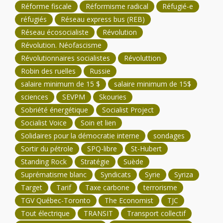
Réforme fiscale
Réformisme radical
Réfugié-e
réfugiés
Réseau express bus (REB)
Réseau écosocialiste
Révolution
Révolution. Néofascisme
Révolutionnaires socialistes
Révoluttion
Robin des ruelles
Russie
salaire minimum de 15 $
salaire minimum de 15$
sciences
SEVPM
Skouries
Sobriété énergétique
Socialist Project
Socialist Voice
Soin et lien
Solidaires pour la démocratie interne
sondages
Sortir du pétrole
SPQ-libre
St-Hubert
Standing Rock
Stratégie
Suède
Suprématisme blanc
Syndicats
Syrie
Syriza
Target
Tarif
Taxe carbone
terrorisme
TGV Québec-Toronto
The Economist
TJC
Tout électrique
TRANSIT
Transport collectif