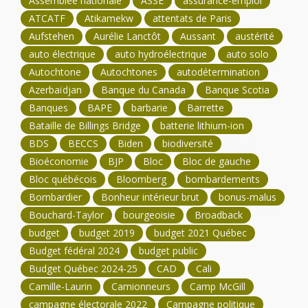
Assemblée nationale
ASSÉ
assurance-emploi
ATCATF
Atikamekw
attentats de Paris
Aufstehen
Aurélie Lanctôt
Aussant
austérité
auto électrique
auto hydroélectrique
auto solo
Autochtone
Autochtones
autodétermination
Azerbaïdjan
Banque du Canada
Banque Scotia
Banques
BAPE
barbarie
Barrette
Bataille de Billings Bridge
batterie lithium-ion
BDS
BECCS
Biden
biodiversité
Bioéconomie
BJP
Bloc
Bloc de gauche
Bloc québécois
Bloomberg
bombardements
Bombardier
Bonheur intérieur brut
bonus-malus
Bouchard-Taylor
bourgeoisie
Broadback
budget
budget 2019
budget 2021 Québec
Budget fédéral 2024
budget public
Budget Québec 2024-25
CAD
Cali
Camille-Laurin
Camionneurs
Camp McGill
campagne électorale 2022
Campagne politique