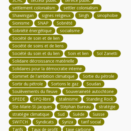
SCHL
secteur public
service public
settlement colonialism
settler colonialism
Shawinigan
signes religieux
Singh
sinophobie
Sionisme
SNAP
Sobriété
Sobriété énergétique
socialisme
Société de soin et de lien
Société de soins et de liens
Société du soin et du lien
Soin et lien
Sol Zanetti
Solidaire décroissance matérielle
Solidaires pour la démocratie interne
Sommet de l'ambition climatique
Sortie du pétrole
Sortir du pétrole
Sortons le gaz
Soudan
Soulèvements du fleuve
Souveraineté autochtone
SPEDE
SPQ-libre
stalinisme
Standing Rock
Ste-Marie-St-Jacques
Stéphan Bureau
stratégie
stratégie climatique
Sud
Suède
Suisse
SWITCH
Syndicats
Syriza
tarif social
Tarifs
Taux de profit
taxe carbone