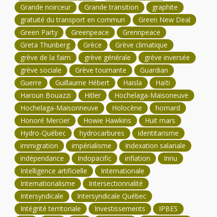
Grande noirceur
Grande transition
graphite
gratuité du transport en commun
Green New Deal
Green Party
Greenpeace
Grennpeace
Greta Thunberg
Grèce
Grève climatique
grève de la faim
grève générale
grève inversée
grève sociale
Grève tournante
Guardian
Guerre
Guillaume Hébert
Haisla
Haïti
Haroun Bouazzi
Hitler
Hochelaga-Maisoneuve
Hochelaga-Maisonneuve
Holocène
homard
Honoré Mercier
Howie Hawkins
Huit mars
Hydro-Québec
hydrocarbures
identitarisme
immigration
impérialisme
Indexation salariale
indépendance
Indopacific
inflation
Innu
Intelligence artificielle
Internationale
Internationalisme
Intersectionnalité
Intersyndicale
Intersyndicale Québec
Intégrité territoriale
Investissements
IPBES