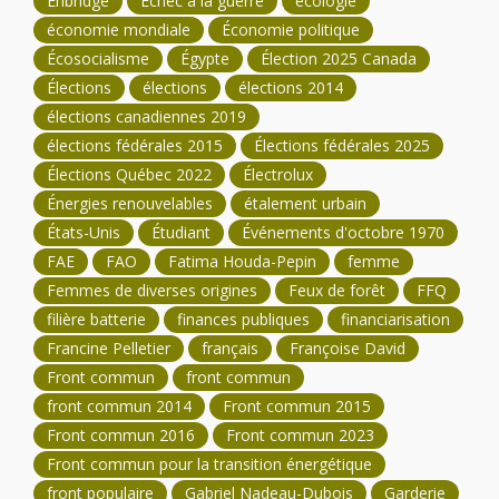
Enbridge
Échec à la guerre
écologie
économie mondiale
Économie politique
Écosocialisme
Égypte
Élection 2025 Canada
Élections
élections
élections 2014
élections canadiennes 2019
élections fédérales 2015
Élections fédérales 2025
Élections Québec 2022
Électrolux
Énergies renouvelables
étalement urbain
États-Unis
Étudiant
Événements d'octobre 1970
FAE
FAO
Fatima Houda-Pepin
femme
Femmes de diverses origines
Feux de forêt
FFQ
filière batterie
finances publiques
financiarisation
Francine Pelletier
français
Françoise David
Front commun
front commun
front commun 2014
Front commun 2015
Front commun 2016
Front commun 2023
Front commun pour la transition énergétique
front populaire
Gabriel Nadeau-Dubois
Garderie