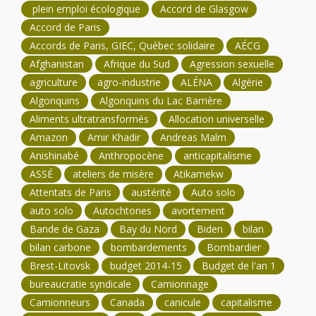
plein emploi écologique
Accord de Glasgow
Accord de Paris
Accords de Paris, GIEC, Québec solidaire
AÉCG
Afghanistan
Afrique du Sud
Agression sexuelle
agriculture
agro-industrie
ALÉNA
Algérie
Algonquins
Algonquins du Lac Barrière
Aliments ultratransformés
Allocation universelle
Amazon
Amir Khadir
Andreas Malm
Anishinabé
Anthropocène
anticapitalisme
ASSÉ
ateliers de misère
Atikamekw
Attentats de Paris
austérité
Auto solo
auto solo
Autochtones
avortement
Bande de Gaza
Bay du Nord
Biden
bilan
bilan carbone
bombardements
Bombardier
Brest-Litovsk
budget 2014-15
Budget de l'an 1
bureaucratie syndicale
Camionnage
Camionneurs
Canada
canicule
capitalisme