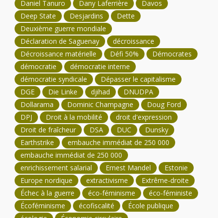
Daniel Tanuro
Dany Laferrière
Davos
Deep State
Desjardins
Dette
Deuxième guerre mondiale
Déclaration de Saguenay
décroissance
Décroissance matérielle
Défi 50%
Démocrates
démocratie
démocratie interne
démocratie syndicale
Dépasser le capitalisme
DGE
Die Linke
djihad
DNUDPA
Dollarama
Dominic Champagne
Doug Ford
DPJ
Droit à la mobilité
droit d'expression
Droit de fraîcheur
DSA
DUC
Dunsky
Earthstrike
embauche immédiat de 250 000
embauche immédiat de 250 000
enrichissement salarial
Ernest Mandel
Estonie
Europe nordique
extractivisme
Extrême-droite
Échec à la guerre
éco-féminisme
éco-féministe
Écoféminisme
écofiscalité
École publique