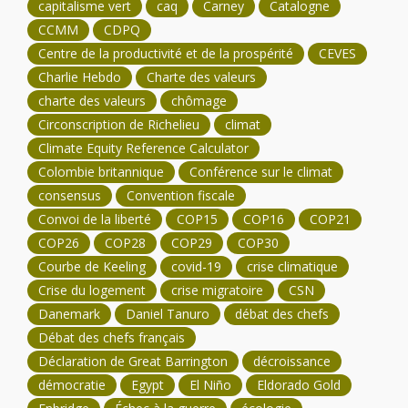
capitalisme vert
caq
Carney
Catalogne
CCMM
CDPQ
Centre de la productivité et de la prospérité
CEVES
Charlie Hebdo
Charte des valeurs
charte des valeurs
chômage
Circonscription de Richelieu
climat
Climate Equity Reference Calculator
Colombie britannique
Conférence sur le climat
consensus
Convention fiscale
Convoi de la liberté
COP15
COP16
COP21
COP26
COP28
COP29
COP30
Courbe de Keeling
covid-19
crise climatique
Crise du logement
crise migratoire
CSN
Danemark
Daniel Tanuro
débat des chefs
Débat des chefs français
Déclaration de Great Barrington
décroissance
démocratie
Egypt
El Niño
Eldorado Gold