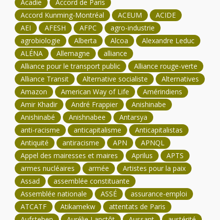
Acadie
Accord de Paris
Accord Kunming-Montréal
ACEUM
ACIDE
AEI
AFESH
AFPC
agro-industrie
agrobiologie
Alberta
Alcoa
Alexandre Leduc
ALÉNA
Allemagne
alliance
Alliance pour le transport public
Alliance rouge-verte
Alliance Transit
Alternative socialiste
Alternatives
Amazon
American Way of Life
Amérindiens
Amir Khadir
André Frappier
Anishinabe
Anishinabé
Anishnabee
Antarsya
anti-racisme
anticapitalisme
Anticapitalistas
Antiquité
antiracisme
APN
APNQL
Appel des mairesses et maires
Aprilus
APTS
armes nucléaires
armée
Artistes pour la paix
Assad
assemblée constituante
Assemblée nationale
ASSÉ
assurance-emploi
ATCATF
Atikamekw
attentats de Paris
Aufstehen
Aurélie Lanctôt
Aussant
austérité