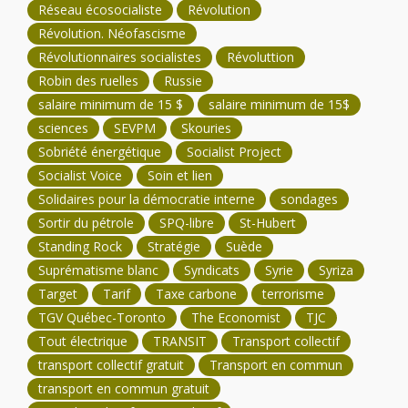
Réseau écosocialiste
Révolution
Révolution. Néofascisme
Révolutionnaires socialistes
Révoluttion
Robin des ruelles
Russie
salaire minimum de 15 $
salaire minimum de 15$
sciences
SEVPM
Skouries
Sobriété énergétique
Socialist Project
Socialist Voice
Soin et lien
Solidaires pour la démocratie interne
sondages
Sortir du pétrole
SPQ-libre
St-Hubert
Standing Rock
Stratégie
Suède
Suprématisme blanc
Syndicats
Syrie
Syriza
Target
Tarif
Taxe carbone
terrorisme
TGV Québec-Toronto
The Economist
TJC
Tout électrique
TRANSIT
Transport collectif
transport collectif gratuit
Transport en commun
transport en commun gratuit