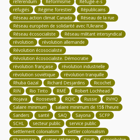
référendum
Réformisme
Réfugié-e-s
réfugiés
Régime forestier
Républicains
Réseau action climat Canada
Réseau de la rue
Réseau européen de solidarité avec l’Ukraine
Réseau écosocialiste
Réseau militant intersyndical
révolution
révolution allemande
Révolution écosocialiste
Révolution écosocialiste. Démocratie
révolution française
révolution industrielle
révolution soviétique
révolution tranquille
Rhuba Gazal
Richard Desjardins
Ricochet
RIN
Rio Tinto
RMÉ
Robert Lochhead
Rojava
Roosevelt
RQIC
Russie
RVHQ
Salaire minimum
salaire minimum de 15$ l'heure
Sanders
santé
SAQ
Sayona
SCFP
SCHL
secteur public
service public
settlement colonialism
settler colonialism
Shawinigan
signes religieux
Singh
sinophobie