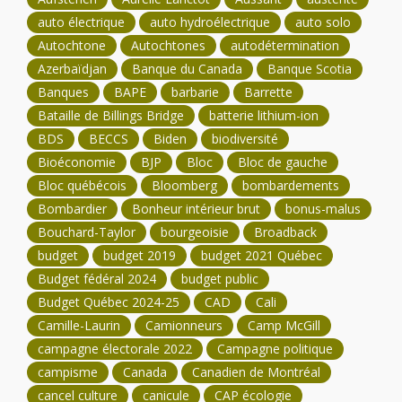
auto électrique
auto hydroélectrique
auto solo
Autochtone
Autochtones
autodétermination
Azerbaïdjan
Banque du Canada
Banque Scotia
Banques
BAPE
barbarie
Barrette
Bataille de Billings Bridge
batterie lithium-ion
BDS
BECCS
Biden
biodiversité
Bioéconomie
BJP
Bloc
Bloc de gauche
Bloc québécois
Bloomberg
bombardements
Bombardier
Bonheur intérieur brut
bonus-malus
Bouchard-Taylor
bourgeoisie
Broadback
budget
budget 2019
budget 2021 Québec
Budget fédéral 2024
budget public
Budget Québec 2024-25
CAD
Cali
Camille-Laurin
Camionneurs
Camp McGill
campagne électorale 2022
Campagne politique
campisme
Canada
Canadien de Montréal
cancel culture
canicule
CAP écologie