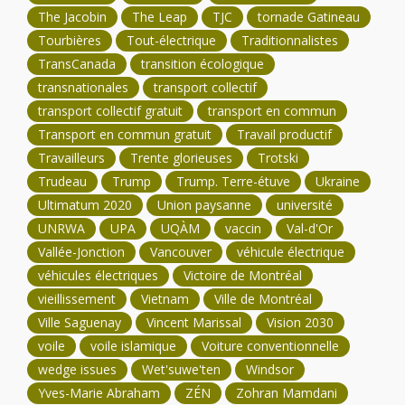
The Jacobin
The Leap
TJC
tornade Gatineau
Tourbières
Tout-électrique
Traditionnalistes
TransCanada
transition écologique
transnationales
transport collectif
transport collectif gratuit
transport en commun
Transport en commun gratuit
Travail productif
Travailleurs
Trente glorieuses
Trotski
Trudeau
Trump
Trump. Terre-étuve
Ukraine
Ultimatum 2020
Union paysanne
université
UNRWA
UPA
UQÀM
vaccin
Val-d'Or
Vallée-Jonction
Vancouver
véhicule électrique
véhicules électriques
Victoire de Montréal
vieillissement
Vietnam
Ville de Montréal
Ville Saguenay
Vincent Marissal
Vision 2030
voile
voile islamique
Voiture conventionnelle
wedge issues
Wet'suwe'ten
Windsor
Yves-Marie Abraham
ZÉN
Zohran Mamdani