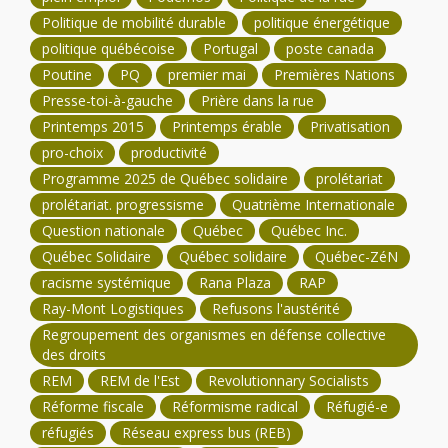
Politique de mobilité durable
politique énergétique
politique québécoise
Portugal
poste canada
Poutine
PQ
premier mai
Premières Nations
Presse-toi-à-gauche
Prière dans la rue
Printemps 2015
Printemps érable
Privatisation
pro-choix
productivité
Programme 2025 de Québec solidaire
prolétariat
prolétariat. progressisme
Quatrième Internationale
Question nationale
Québec
Québec Inc.
Québec Solidaire
Québec solidaire
Québec-ZéN
racisme systémique
Rana Plaza
RAP
Ray-Mont Logistiques
Refusons l'austérité
Regroupement des organismes en défense collective
des droits
REM
REM de l'Est
Revolutionnary Socialists
Réforme fiscale
Réformisme radical
Réfugié-e
réfugiés
Réseau express bus (REB)