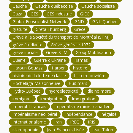
Gauche
Gauche québécoise
Gauche socialiste
Gaza
GES
GES industrie
GIEC
Global Ecosocialist Network
GND
GNL-Québec
gratuité
Greta Thunberg
Grèce
Grève à la Société du transport de Montréal (STM)
grève étudiante
Grève générale 1972
grève sociale
Grève STM
GroupMobilisation
Guerre
Guerre d'Ukraine
Hamas
Haroun Bouazzi
Harper
histoire
histoire de la lutte de classe
histoire ouvrière
Hochelaga-Maisonneuve
Huit mars
Hydro-Québec
hydroélectricité
Idle no more
immigrant
immigration
Immigration
Impératif français
impérialisme minier canadien
Impérialisme néolibéral
Indépendance
inégalité
Internationalisme
Iran
IREQ
IRIS
islamophobie
Jean-François Lisée
Jean-Talon