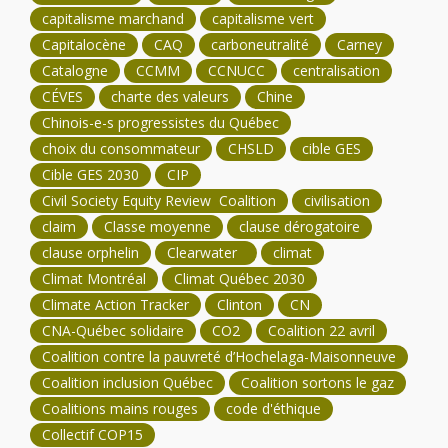
capitalisme marchand
capitalisme vert
Capitalocène
CAQ
carboneutralité
Carney
Catalogne
CCMM
CCNUCC
centralisation
CÉVES
charte des valeurs
Chine
Chinois-e-s progressistes du Québec
choix du consommateur
CHSLD
cible GES
Cible GES 2030
CIP
Civil Society Equity Review Coalition
civilisation
claim
Classe moyenne
clause dérogatoire
clause orphelin
Clearwater
climat
Climat Montréal
Climat Québec 2030
Climate Action Tracker
Clinton
CN
CNA-Québec solidaire
CO2
Coalition 22 avril
Coalition contre la pauvreté d’Hochelaga-Maisonneuve
Coalition inclusion Québec
Coalition sortons le gaz
Coalitions mains rouges
code d'éthique
Collectif COP15