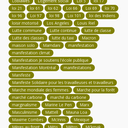
Loblawes
Logement social
Loi 5
loi 17
loi 21
loi 61
loi 62
Loi 66
Loi 69
loi 70
loi 96
Loi 97
loi 98
Loi 101
loi des Indiens
loisir motorisé
Los Angeles
Louis Riel
Lutte commune
Lutte continue
lutte de classe
Lutte des classes
lutte du taxi
Macron
maison solo
Mamdani
manifestation
manifestation climat
Manifestation Je soutiens l'école publique
Manifestation Montréal
manifestations
Manifeste
Manifeste Solidaire pour les travailleuses et travailleurs
Marche mondiale des femmes
Marche pour la forêt
marché carbone
marché du carbone
marginalisme
Marine Le Pen
Marx
Masculinisme
Mattell
Mauna Loa
Maxime Combes
McInnis
Mexique
Mères au front
Métis
Métro
Mi'kmak