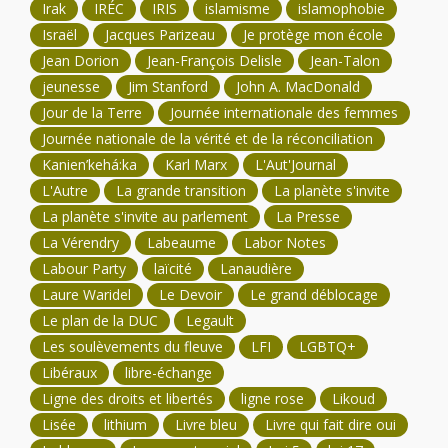
Irak
IRÉC
IRIS
islamisme
islamophobie
Israël
Jacques Parizeau
Je protège mon école
Jean Dorion
Jean-François Delisle
Jean-Talon
jeunesse
Jim Stanford
John A. MacDonald
Jour de la Terre
Journée internationale des femmes
Journée nationale de la vérité et de la réconciliation
Kanien’kehá:ka
Karl Marx
L'Aut'Journal
L'Autre
La grande transition
La planète s'invite
La planète s'invite au parlement
La Presse
La Vérendry
Labeaume
Labor Notes
Labour Party
laïcité
Lanaudière
Laure Waridel
Le Devoir
Le grand déblocage
Le plan de la DUC
Legault
Les soulèvements du fleuve
LFI
LGBTQ+
Libéraux
libre-échange
Ligne des droits et libertés
ligne rose
Likoud
Lisée
lithium
Livre bleu
Livre qui fait dire oui