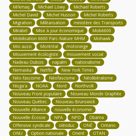
Mi'kmaq
Michael Löwy
Michael Roberts
Michel David
Michel Husson
Michel Roberts
Migration
Militarisation
ministère des Transports
Mirabel
Mise à jour économique
Mob6600
Mobilisation 6600 Parc-Nature MHM
Mohawk
Moi aussi
Montréal
motoneige
Mouvement écologiste
mouvement social
Nadeau-Dubois
napalm
nationalisme
Nemaska
Netflix
New York Times
Néo-fascisme
Néofascisme
Néolibéralisme
Nisga'a
NOAA
Nord
Northvolt
Nouveau Front populaire
Nouveau Monde Graphite
Nouveau Québec
Nouveau-Brunswick
Nouvelle Alliance
nouvelle économie
Nouvelle-Écosse
NPA
NPD
Obama
Offensive syndicale
oléoduc
ONÉ
Ontario
ONU
Option nationale
Orient
OTAN