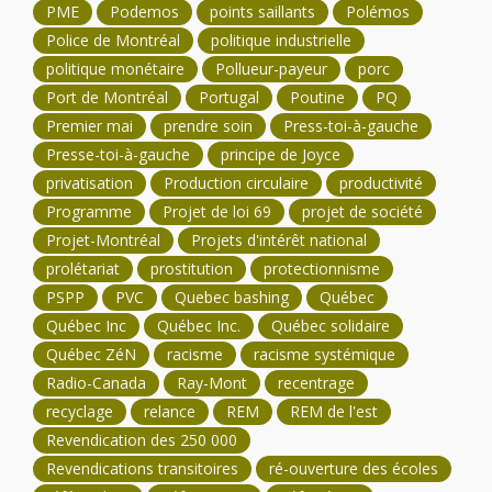
PME
Podemos
points saillants
Polémos
Police de Montréal
politique industrielle
politique monétaire
Pollueur-payeur
porc
Port de Montréal
Portugal
Poutine
PQ
Premier mai
prendre soin
Press-toi-à-gauche
Presse-toi-à-gauche
principe de Joyce
privatisation
Production circulaire
productivité
Programme
Projet de loi 69
projet de société
Projet-Montréal
Projets d'intérêt national
prolétariat
prostitution
protectionnisme
PSPP
PVC
Quebec bashing
Québec
Québec Inc
Québec Inc.
Québec solidaire
Québec ZéN
racisme
racisme systémique
Radio-Canada
Ray-Mont
recentrage
recyclage
relance
REM
REM de l'est
Revendication des 250 000
Revendications transitoires
ré-ouverture des écoles