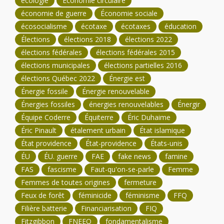
écologie
Économie circulaire
économie de guerre
Économie sociale
écosocialisme
écotaxe
écotaxes
éducation
Élections
élections 2018
élections 2022
élections fédérales
élections fédérales 2015
élections municipales
élections partielles 2016
élections Québec 2022
Énergie est
Énergie fossile
Énergie renouvelable
Énergies fossiles
énergies renouvelables
Énergir
Équipe Coderre
Équiterre
Éric Duhaime
Éric Pinault
étalement urbain
État islamique
État providence
État-providence
États-unis
ÉU
ÉU. guerre
FAE
fake news
famine
FAS
fascisme
Faut-qu'on-se-parle
Femme
Femmes de toutes origines
fermeture
Feux de forêt
féminicide
féminisme
FFQ
Filière batterie
Financiarisation
FIQ
Fitzgibbon
FNEEQ
fondamentalisme