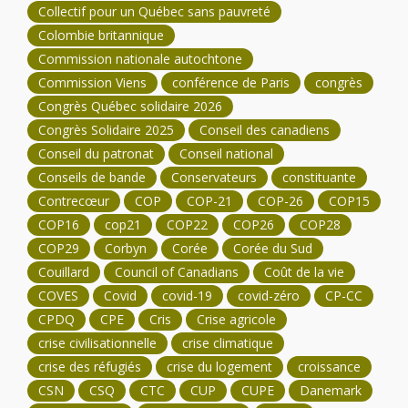
Collectif pour un Québec sans pauvreté
Colombie britannique
Commission nationale autochtone
Commission Viens
conférence de Paris
congrès
Congrès Québec solidaire 2026
Congrès Solidaire 2025
Conseil des canadiens
Conseil du patronat
Conseil national
Conseils de bande
Conservateurs
constituante
Contrecœur
COP
COP-21
COP-26
COP15
COP16
cop21
COP22
COP26
COP28
COP29
Corbyn
Corée
Corée du Sud
Couillard
Council of Canadians
Coût de la vie
COVES
Covid
covid-19
covid-zéro
CP-CC
CPDQ
CPE
Cris
Crise agricole
crise civilisationnelle
crise climatique
crise des réfugiés
crise du logement
croissance
CSN
CSQ
CTC
CUP
CUPE
Danemark