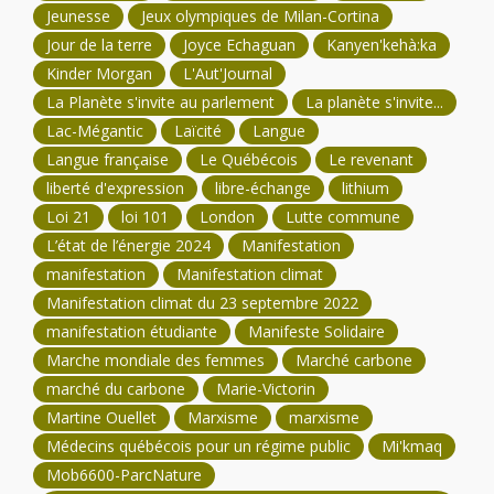
Jeunesse
Jeux olympiques de Milan-Cortina
Jour de la terre
Joyce Echaguan
Kanyen'kehà:ka
Kinder Morgan
L'Aut'Journal
La Planète s'invite au parlement
La planète s'invite...
Lac-Mégantic
Laïcité
Langue
Langue française
Le Québécois
Le revenant
liberté d'expression
libre-échange
lithium
Loi 21
loi 101
London
Lutte commune
L’état de l’énergie 2024
Manifestation
manifestation
Manifestation climat
Manifestation climat du 23 septembre 2022
manifestation étudiante
Manifeste Solidaire
Marche mondiale des femmes
Marché carbone
marché du carbone
Marie-Victorin
Martine Ouellet
Marxisme
marxisme
Médecins québécois pour un régime public
Mi'kmaq
Mob6600-ParcNature