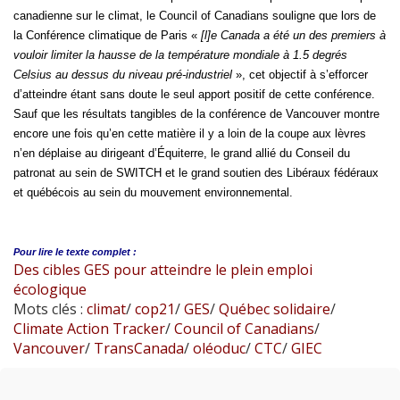
canadienne sur le climat, le Council of Canadians souligne que lors de
la Conférence climatique de Paris «
[l]e Canada a été un des premiers à
vouloir limiter la hausse de la température mondiale à 1.5 degrés
Celsius au dessus du niveau pré-industriel
», cet objectif à s’efforcer
d’atteindre étant sans doute le seul apport positif de cette conférence.
Sauf que les résultats tangibles de la conférence de Vancouver montre
encore une fois qu’en cette matière il y a loin de la coupe aux lèvres
n’en déplaise au dirigeant d’Équiterre, le grand allié du Conseil du
patronat au sein de SWITCH et le grand soutien des Libéraux fédéraux
et québécois au sein du mouvement environnemental.
Pour lire le
texte complet :
Des cibles GES pour atteindre le plein emploi
écologique
Mots clés :
climat
/
cop21
/
GES
/
Québec solidaire
/
Climate Action Tracker
/
Council of Canadians
/
Vancouver
/
TransCanada
/
oléoduc
/
CTC
/
GIEC