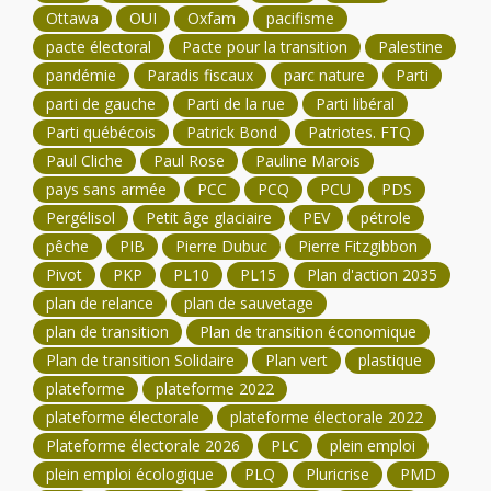
Ottawa
OUI
Oxfam
pacifisme
pacte électoral
Pacte pour la transition
Palestine
pandémie
Paradis fiscaux
parc nature
Parti
parti de gauche
Parti de la rue
Parti libéral
Parti québécois
Patrick Bond
Patriotes. FTQ
Paul Cliche
Paul Rose
Pauline Marois
pays sans armée
PCC
PCQ
PCU
PDS
Pergélisol
Petit âge glaciaire
PEV
pétrole
pêche
PIB
Pierre Dubuc
Pierre Fitzgibbon
Pivot
PKP
PL10
PL15
Plan d'action 2035
plan de relance
plan de sauvetage
plan de transition
Plan de transition économique
Plan de transition Solidaire
Plan vert
plastique
plateforme
plateforme 2022
plateforme électorale
plateforme électorale 2022
Plateforme électorale 2026
PLC
plein emploi
plein emploi écologique
PLQ
Pluricrise
PMD