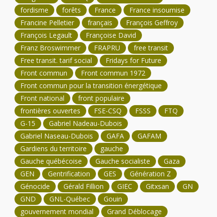
fordisme
forêts
France
France insoumise
Francine Pelletier
français
François Geffroy
François Legault
Françoise David
Franz Broswimmer
FRAPRU
free transit
Free transit. tarif social
Fridays for Future
Front commun
Front commun 1972
Front commun pour la transition énergétique
Front national
front populaire
frontières ouvertes
FSE-CSQ
FSSS
FTQ
G-15
Gabriel Nadeau-Dubois
Gabriel Naseau-Dubois
GAFA
GAFAM
Gardiens du territoire
gauche
Gauche québécoise
Gauche socialiste
Gaza
GEN
Gentrification
GES
Génération Z
Génocide
Gérald Fillion
GIEC
Gitxsan
GN
GND
GNL-Québec
Gouin
gouvernement mondial
Grand Déblocage