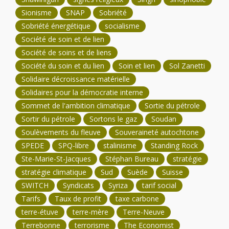
Sionisme
SNAP
Sobriété
Sobriété énergétique
socialisme
Société de soin et de lien
Société de soins et de liens
Société du soin et du lien
Soin et lien
Sol Zanetti
Solidaire décroissance matérielle
Solidaires pour la démocratie interne
Sommet de l'ambition climatique
Sortie du pétrole
Sortir du pétrole
Sortons le gaz
Soudan
Soulèvements du fleuve
Souveraineté autochtone
SPEDE
SPQ-libre
stalinisme
Standing Rock
Ste-Marie-St-Jacques
Stéphan Bureau
stratégie
stratégie climatique
Sud
Suède
Suisse
SWITCH
Syndicats
Syriza
tarif social
Tarifs
Taux de profit
taxe carbone
terre-étuve
terre-mère
Terre-Neuve
Terrebonne
terrorisme
The Economist