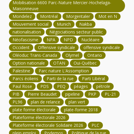
Mobilisation 6600 Parc-Nature Mercier-Hochelaga-
Maisonneuve
Mondelez
Montréal
Morgentaler
Mot en N
Mouvement social
Munich
Nakba
nationalisation
Négociations secteur public
Néofascisme
NPA
NPD
Nucléaire
Occident
Offensive syndicale
offensive syndicale
Oléoduc Trans-Canada
Olymel
Ontario
Option nationale
OTAN
Oui-Québec
Palestine
Parc nature L'Assomption
Parcs éoliens
Parti de la rue
Parti Libéral
Paul Rose
PDS
PEQ
péages
pétrole
PIB
Pierre Beaudet
pipeline
PKP
PL-21
PL96
plan de relance
plan vert
plate forme électorale
plate-forme 2018
Plateforme électorale 2026
Plateforme électorale Solidaire 2026
PLC
plein emploi
Podemos
Politique de la rue