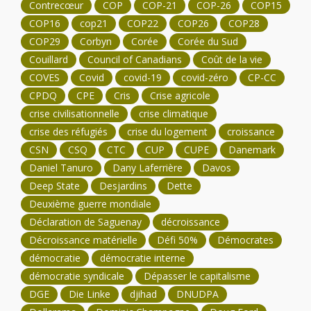
Contrecœur
COP
COP-21
COP-26
COP15
COP16
cop21
COP22
COP26
COP28
COP29
Corbyn
Corée
Corée du Sud
Couillard
Council of Canadians
Coût de la vie
COVES
Covid
covid-19
covid-zéro
CP-CC
CPDQ
CPE
Cris
Crise agricole
crise civilisationnelle
crise climatique
crise des réfugiés
crise du logement
croissance
CSN
CSQ
CTC
CUP
CUPE
Danemark
Daniel Tanuro
Dany Laferrière
Davos
Deep State
Desjardins
Dette
Deuxième guerre mondiale
Déclaration de Saguenay
décroissance
Décroissance matérielle
Défi 50%
Démocrates
démocratie
démocratie interne
démocratie syndicale
Dépasser le capitalisme
DGE
Die Linke
djihad
DNUDPA