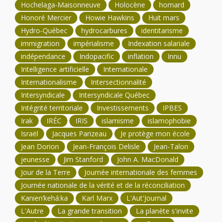
Hochelaga-Maisonneuve
Holocène
homard
Honoré Mercier
Howie Hawkins
Huit mars
Hydro-Québec
hydrocarbures
identitarisme
immigration
impérialisme
Indexation salariale
indépendance
Indopacific
inflation
Innu
Intelligence artificielle
Internationale
Internationalisme
Intersectionnalité
Intersyndicale
Intersyndicale Québec
Intégrité territoriale
Investissements
IPBES
Irak
IRÉC
IRIS
islamisme
islamophobie
Israël
Jacques Parizeau
Je protège mon école
Jean Dorion
Jean-François Delisle
Jean-Talon
jeunesse
Jim Stanford
John A. MacDonald
Jour de la Terre
Journée internationale des femmes
Journée nationale de la vérité et de la réconciliation
Kanien’kehá:ka
Karl Marx
L'Aut'Journal
L'Autre
La grande transition
La planète s'invite