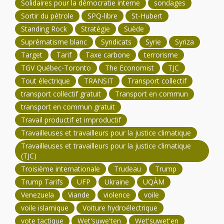
Solidaires pour la démocratie interne
sondages
Sortir du pétrole
SPQ-libre
St-Hubert
Standing Rock
Stratégie
Suède
Suprématisme blanc
Syndicats
Syrie
Syriza
Target
Tarif
Taxe carbone
terrorisme
TGV Québec-Toronto
The Economist
TJC
Tout électrique
TRANSIT
Transport collectif
transport collectif gratuit
Transport en commun
transport en commun gratuit
Travail productif et improductif
Travailleuses et travailleurs pour la justice climatique
Travailleuses et travailleurs pour la justice climatique
(TJC)
Troisième internationale
Trudeau
Trump
Trump Tarifs
UFP
Ukraine
UQÀM
Venezuela
Viande
violence
voile
voile islamique
Voiture hydroélectrique
vote tactique
Wet'suwe'ten
Wet'suwet'en