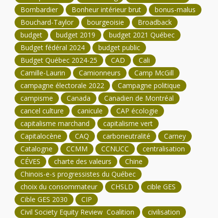
Bombardier
Bonheur intérieur brut
bonus-malus
Bouchard-Taylor
bourgeoisie
Broadback
budget
budget 2019
budget 2021 Québec
Budget fédéral 2024
budget public
Budget Québec 2024-25
CAD
Cali
Camille-Laurin
Camionneurs
Camp McGill
campagne électorale 2022
Campagne politique
campisme
Canada
Canadien de Montréal
cancel culture
canicule
CAP écologie
capitalisme marchand
capitalisme vert
Capitalocène
CAQ
carboneutralité
Carney
Catalogne
CCMM
CCNUCC
centralisation
CÉVES
charte des valeurs
Chine
Chinois-e-s progressistes du Québec
choix du consommateur
CHSLD
cible GES
Cible GES 2030
CIP
Civil Society Equity Review Coalition
civilisation