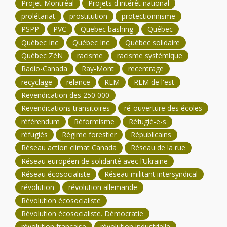
Projet-Montréal
Projets d'intérêt national
prolétariat
prostitution
protectionnisme
PSPP
PVC
Quebec bashing
Québec
Québec Inc
Québec Inc.
Québec solidaire
Québec ZéN
racisme
racisme systémique
Radio-Canada
Ray-Mont
recentrage
recyclage
relance
REM
REM de l'est
Revendication des 250 000
Revendications transitoires
ré-ouverture des écoles
référendum
Réformisme
Réfugié-e-s
réfugiés
Régime forestier
Républicains
Réseau action climat Canada
Réseau de la rue
Réseau européen de solidarité avec l’Ukraine
Réseau écosocialiste
Réseau militant intersyndical
révolution
révolution allemande
Révolution écosocialiste
Révolution écosocialiste. Démocratie
révolution française
révolution industrielle