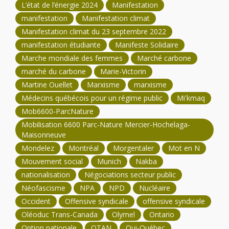
L’état de l’énergie 2024
Manifestation
manifestation
Manifestation climat
Manifestation climat du 23 septembre 2022
manifestation étudiante
Manifeste Solidaire
Marche mondiale des femmes
Marché carbone
marché du carbone
Marie-Victorin
Martine Ouellet
Marxisme
marxisme
Médecins québécois pour un régime public
Mi'kmaq
Mob6600-ParcNature
Mobilisation 6600 Parc-Nature Mercier-Hochelaga-
Maisonneuve
Mondelez
Montréal
Morgentaler
Mot en N
Mouvement social
Munich
Nakba
nationalisation
Négociations secteur public
Néofascisme
NPA
NPD
Nucléaire
Occident
Offensive syndicale
offensive syndicale
Oléoduc Trans-Canada
Olymel
Ontario
Option nationale
OTAN
Oui-Québec