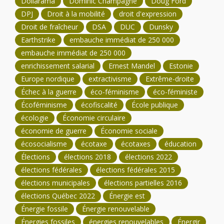
Dollarama
Dominic Champagne
Doug Ford
DPJ
Droit à la mobilité
droit d'expression
Droit de fraîcheur
DSA
DUC
Dunsky
Earthstrike
embauche immédiat de 250 000
embauche immédiat de 250 000
enrichissement salarial
Ernest Mandel
Estonie
Europe nordique
extractivisme
Extrême-droite
Échec à la guerre
éco-féminisme
éco-féministe
Écoféminisme
écofiscalité
École publique
écologie
Économie circulaire
économie de guerre
Économie sociale
écosocialisme
écotaxe
écotaxes
éducation
Élections
élections 2018
élections 2022
élections fédérales
élections fédérales 2015
élections municipales
élections partielles 2016
élections Québec 2022
Énergie est
Énergie fossile
Énergie renouvelable
Énergies fossiles
énergies renouvelables
Énergir