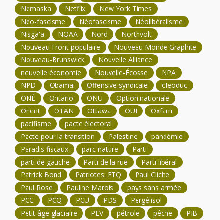
Nemaska
Netflix
New York Times
Néo-fascisme
Néofascisme
Néolibéralisme
Nisga'a
NOAA
Nord
Northvolt
Nouveau Front populaire
Nouveau Monde Graphite
Nouveau-Brunswick
Nouvelle Alliance
nouvelle économie
Nouvelle-Écosse
NPA
NPD
Obama
Offensive syndicale
oléoduc
ONÉ
Ontario
ONU
Option nationale
Orient
OTAN
Ottawa
OUI
Oxfam
pacifisme
pacte électoral
Pacte pour la transition
Palestine
pandémie
Paradis fiscaux
parc nature
Parti
parti de gauche
Parti de la rue
Parti libéral
Patrick Bond
Patriotes. FTQ
Paul Cliche
Paul Rose
Pauline Marois
pays sans armée
PCC
PCQ
PCU
PDS
Pergélisol
Petit âge glaciaire
PEV
pétrole
pêche
PIB