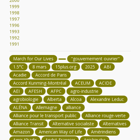
2000
1999
1998
1997
1996
1993
1992
1991
March for Our Lives
"gouvernement ouvrier"
1.5°C
8 mars
15plus.org
2025
ABI
Acadie
Accord de Paris
Accord Kunming-Montréal
ACEUM
ACIDE
AEI
AFESH
AFPC
agro-industrie
agrobiologie
Alberta
Alcoa
Alexandre Leduc
ALÉNA
Allemagne
alliance
Alliance pour le transport public
Alliance rouge-verte
Alliance Transit
Alternative socialiste
Alternatives
Amazon
American Way of Life
Amérindiens
Amir Khadir
André Frappier
Anishinabe