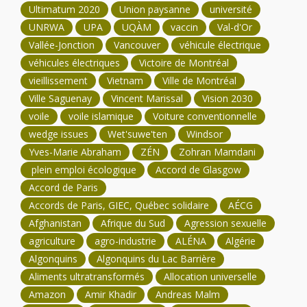
Ultimatum 2020
Union paysanne
université
UNRWA
UPA
UQÀM
vaccin
Val-d'Or
Vallée-Jonction
Vancouver
véhicule électrique
véhicules électriques
Victoire de Montréal
vieillissement
Vietnam
Ville de Montréal
Ville Saguenay
Vincent Marissal
Vision 2030
voile
voile islamique
Voiture conventionnelle
wedge issues
Wet'suwe'ten
Windsor
Yves-Marie Abraham
ZÉN
Zohran Mamdani
plein emploi écologique
Accord de Glasgow
Accord de Paris
Accords de Paris, GIEC, Québec solidaire
AÉCG
Afghanistan
Afrique du Sud
Agression sexuelle
agriculture
agro-industrie
ALÉNA
Algérie
Algonquins
Algonquins du Lac Barrière
Aliments ultratransformés
Allocation universelle
Amazon
Amir Khadir
Andreas Malm