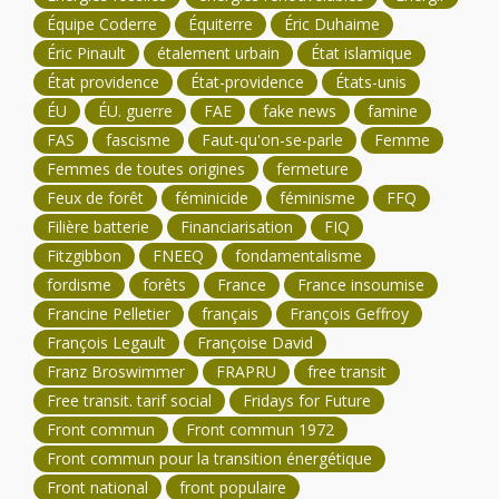
Équipe Coderre
Équiterre
Éric Duhaime
Éric Pinault
étalement urbain
État islamique
État providence
État-providence
États-unis
ÉU
ÉU. guerre
FAE
fake news
famine
FAS
fascisme
Faut-qu'on-se-parle
Femme
Femmes de toutes origines
fermeture
Feux de forêt
féminicide
féminisme
FFQ
Filière batterie
Financiarisation
FIQ
Fitzgibbon
FNEEQ
fondamentalisme
fordisme
forêts
France
France insoumise
Francine Pelletier
français
François Geffroy
François Legault
Françoise David
Franz Broswimmer
FRAPRU
free transit
Free transit. tarif social
Fridays for Future
Front commun
Front commun 1972
Front commun pour la transition énergétique
Front national
front populaire