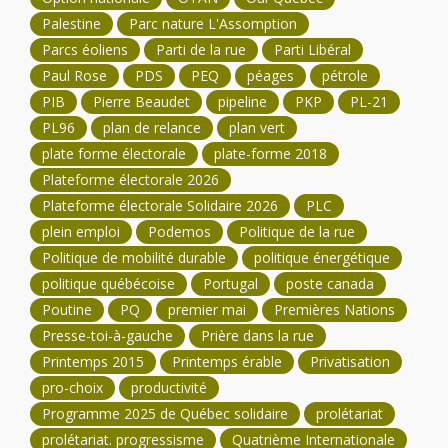
Palestine
Parc nature L'Assomption
Parcs éoliens
Parti de la rue
Parti Libéral
Paul Rose
PDS
PEQ
péages
pétrole
PIB
Pierre Beaudet
pipeline
PKP
PL-21
PL96
plan de relance
plan vert
plate forme électorale
plate-forme 2018
Plateforme électorale 2026
Plateforme électorale Solidaire 2026
PLC
plein emploi
Podemos
Politique de la rue
Politique de mobilité durable
politique énergétique
politique québécoise
Portugal
poste canada
Poutine
PQ
premier mai
Premières Nations
Presse-toi-à-gauche
Prière dans la rue
Printemps 2015
Printemps érable
Privatisation
pro-choix
productivité
Programme 2025 de Québec solidaire
prolétariat
prolétariat. progressisme
Quatrième Internationale