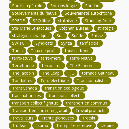
Sortir du pétrole
Sortons le gaz
Soudan
Soulèvements du fleuve
Souveraineté autochtone
SPEDE
SPQ-libre
stalinisme
Standing Rock
Ste-Marie-St-Jacques
Stéphan Bureau
stratégie
stratégie climatique
Sud
Suède
Suisse
SWITCH
Syndicats
Syriza
tarif social
Tarifs
Taux de profit
taxe carbone
terre-étuve
terre-mère
Terre-Neuve
Terrebonne
terrorisme
The Economist
The Jacobin
The Leap
TJC
tornade Gatineau
Tourbières
Tout-électrique
Traditionnalistes
TransCanada
transition écologique
transnationales
transport collectif
transport collectif gratuit
transport en commun
Transport en commun gratuit
Travail productif
Travailleurs
Trente glorieuses
Trotski
Trudeau
Trump
Trump. Terre-étuve
Ukraine