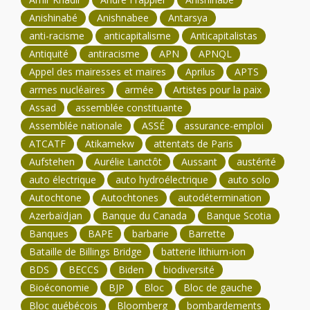
Anishinabé
Anishnabee
Antarsya
anti-racisme
anticapitalisme
Anticapitalistas
Antiquité
antiracisme
APN
APNQL
Appel des mairesses et maires
Aprilus
APTS
armes nucléaires
armée
Artistes pour la paix
Assad
assemblée constituante
Assemblée nationale
ASSÉ
assurance-emploi
ATCATF
Atikamekw
attentats de Paris
Aufstehen
Aurélie Lanctôt
Aussant
austérité
auto électrique
auto hydroélectrique
auto solo
Autochtone
Autochtones
autodétermination
Azerbaïdjan
Banque du Canada
Banque Scotia
Banques
BAPE
barbarie
Barrette
Bataille de Billings Bridge
batterie lithium-ion
BDS
BECCS
Biden
biodiversité
Bioéconomie
BJP
Bloc
Bloc de gauche
Bloc québécois
Bloomberg
bombardements