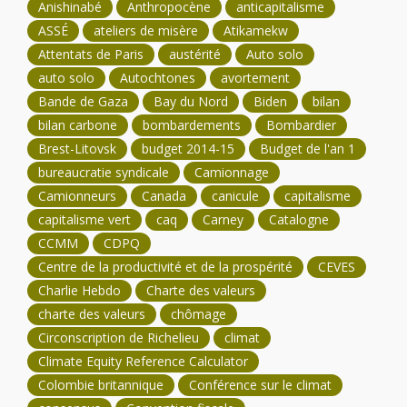
Anishinabé
Anthropocène
anticapitalisme
ASSÉ
ateliers de misère
Atikamekw
Attentats de Paris
austérité
Auto solo
auto solo
Autochtones
avortement
Bande de Gaza
Bay du Nord
Biden
bilan
bilan carbone
bombardements
Bombardier
Brest-Litovsk
budget 2014-15
Budget de l'an 1
bureaucratie syndicale
Camionnage
Camionneurs
Canada
canicule
capitalisme
capitalisme vert
caq
Carney
Catalogne
CCMM
CDPQ
Centre de la productivité et de la prospérité
CEVES
Charlie Hebdo
Charte des valeurs
charte des valeurs
chômage
Circonscription de Richelieu
climat
Climate Equity Reference Calculator
Colombie britannique
Conférence sur le climat