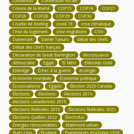
consensus
Convention fiscale
Convoi de la liberté
COP15
COP16
COP21
COP26
COP28
COP29
COP30
Courbe de Keeling
covid-19
crise climatique
Crise du logement
crise migratoire
CSN
Danemark
Daniel Tanuro
débat des chefs
Débat des chefs français
Déclaration de Great Barrington
décroissance
démocratie
Egypt
El Niño
Eldorado Gold
Enbridge
Échec à la guerre
écologie
économie mondiale
Économie politique
Écosocialisme
Égypte
Élection 2025 Canada
Élections
élections
élections 2014
élections canadiennes 2019
élections fédérales 2015
Élections fédérales 2025
Élections Québec 2022
Électrolux
Énergies renouvelables
étalement urbain
États-Unis
Étudiant
Événements d'octobre 1970