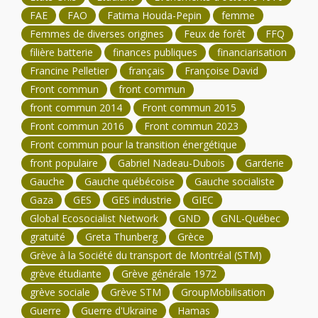
FAE
FAO
Fatima Houda-Pepin
femme
Femmes de diverses origines
Feux de forêt
FFQ
filière batterie
finances publiques
financiarisation
Francine Pelletier
français
Françoise David
Front commun
front commun
front commun 2014
Front commun 2015
Front commun 2016
Front commun 2023
Front commun pour la transition énergétique
front populaire
Gabriel Nadeau-Dubois
Garderie
Gauche
Gauche québécoise
Gauche socialiste
Gaza
GES
GES industrie
GIEC
Global Ecosocialist Network
GND
GNL-Québec
gratuité
Greta Thunberg
Grèce
Grève à la Société du transport de Montréal (STM)
grève étudiante
Grève générale 1972
grève sociale
Grève STM
GroupMobilisation
Guerre
Guerre d'Ukraine
Hamas