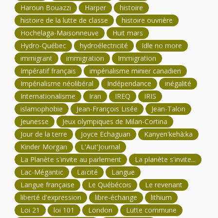
Haroun Bouazzi
Harper
histoire
histoire de la lutte de classe
histoire ouvrière
Hochelaga-Maisonneuve
Huit mars
Hydro-Québec
hydroélectricité
Idle no more
immigrant
immigration
Immigration
Impératif français
impérialisme minier canadien
Impérialisme néolibéral
Indépendance
inégalité
Internationalisme
Iran
IREQ
IRIS
islamophobie
Jean-François Lisée
Jean-Talon
Jeunesse
Jeux olympiques de Milan-Cortina
Jour de la terre
Joyce Echaguan
Kanyen'kehà:ka
Kinder Morgan
L'Aut'Journal
La Planète s'invite au parlement
La planète s'invite...
Lac-Mégantic
Laïcité
Langue
Langue française
Le Québécois
Le revenant
liberté d'expression
libre-échange
lithium
Loi 21
loi 101
London
Lutte commune