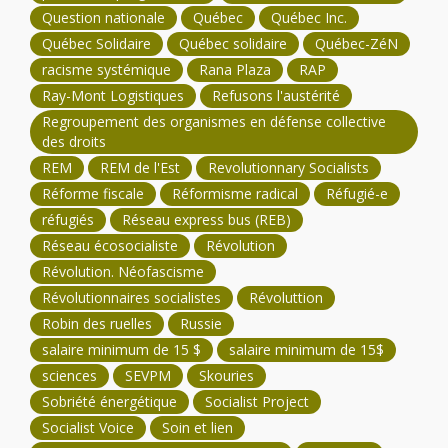
Question nationale
Québec
Québec Inc.
Québec Solidaire
Québec solidaire
Québec-ZéN
racisme systémique
Rana Plaza
RAP
Ray-Mont Logistiques
Refusons l'austérité
Regroupement des organismes en défense collective
des droits
REM
REM de l'Est
Revolutionnary Socialists
Réforme fiscale
Réformisme radical
Réfugié-e
réfugiés
Réseau express bus (REB)
Réseau écosocialiste
Révolution
Révolution. Néofascisme
Révolutionnaires socialistes
Révoluttion
Robin des ruelles
Russie
salaire minimum de 15 $
salaire minimum de 15$
sciences
SEVPM
Skouries
Sobriété énergétique
Socialist Project
Socialist Voice
Soin et lien