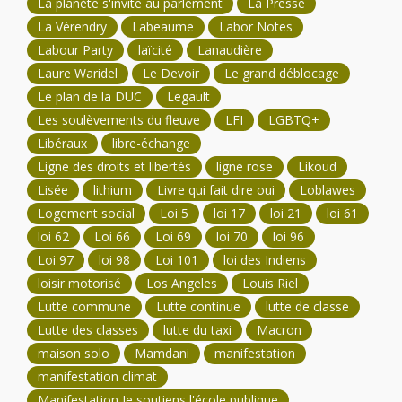
La planète s'invite au parlement
La Presse
La Vérendry
Labeaume
Labor Notes
Labour Party
laïcité
Lanaudière
Laure Waridel
Le Devoir
Le grand déblocage
Le plan de la DUC
Legault
Les soulèvements du fleuve
LFI
LGBTQ+
Libéraux
libre-échange
Ligne des droits et libertés
ligne rose
Likoud
Lisée
lithium
Livre qui fait dire oui
Loblawes
Logement social
Loi 5
loi 17
loi 21
loi 61
loi 62
Loi 66
Loi 69
loi 70
loi 96
Loi 97
loi 98
Loi 101
loi des Indiens
loisir motorisé
Los Angeles
Louis Riel
Lutte commune
Lutte continue
lutte de classe
Lutte des classes
lutte du taxi
Macron
maison solo
Mamdani
manifestation
manifestation climat
Manifestation Je soutiens l'école publique