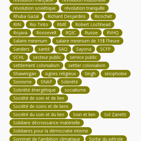
révolution soviétique
révolution tranquille
Rhuba Gazal
Richard Desjardins
Ricochet
RIN
Rio Tinto
RMÉ
Robert Lochhead
Rojava
Roosevelt
RQIC
Russie
RVHQ
Salaire minimum
salaire minimum de 15$ l'heure
Sanders
santé
SAQ
Sayona
SCFP
SCHL
secteur public
service public
settlement colonialism
settler colonialism
Shawinigan
signes religieux
Singh
sinophobie
Sionisme
SNAP
Sobriété
Sobriété énergétique
socialisme
Société de soin et de lien
Société de soins et de liens
Société du soin et du lien
Soin et lien
Sol Zanetti
Solidaire décroissance matérielle
Solidaires pour la démocratie interne
Sommet de l'ambition climatique
Sortie du pétrole