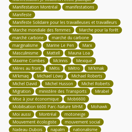
Manifestation Montréal
manifestations
Manifeste
Manifeste Solidaire pour les travailleuses et travailleurs
Marche mondiale des femmes
Marche pour la forêt
marché carbone
marché du carbone
marginalisme
Marine Le Pen
Marx
Masculinisme
Mattell
Mauna Loa
Maxime Combes
McInnis
Mexique
Mères au front
Métis
Métro
Mi'kmak
Mi'kmaq
Michael Löwy
Michael Roberts
Michel David
Michel Husson
Michel Roberts
Migration
ministère des Transports
Mirabel
Mise à jour économique
Mob6600
Mobilisation 6600 Parc-Nature MHM
Mohawk
Moi aussi
Montréal
motoneige
Mouvement écologiste
mouvement social
Nadeau-Dubois
napalm
nationalisme