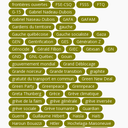
frontières ouvertes
FSE-CSQ
FSSS
FTQ
G-15
Gabriel Nadeau-Dubois
Gabriel Naseau-Dubois
GAFA
GAFAM
Gardiens du territoire
gauche
Gauche québécoise
Gauche socialiste
Gaza
GEN
Gentrification
GES
Génération Z
Génocide
Gérald Fillion
GIEC
Gitxsan
GN
GND
GNL-Québec
Gouin
gouvernement mondial
Grand Déblocage
Grande noirceur
Grande transition
graphite
gratuité du transport en commun
Green New Deal
Green Party
Greenpeace
Grennpeace
Greta Thunberg
Grèce
Grève climatique
grève de la faim
grève générale
grève inversée
grève sociale
Grève tournante
Guardian
Guerre
Guillaume Hébert
Haisla
Haïti
Haroun Bouazzi
Hitler
Hochelaga-Maisoneuve