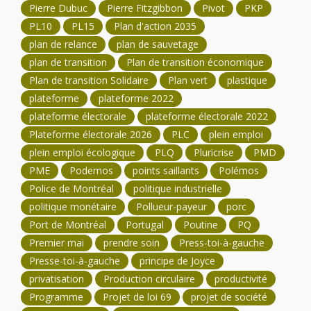
Pierre Dubuc
Pierre Fitzgibbon
Pivot
PKP
PL10
PL15
Plan d'action 2035
plan de relance
plan de sauvetage
plan de transition
Plan de transition économique
Plan de transition Solidaire
Plan vert
plastique
plateforme
plateforme 2022
plateforme électorale
plateforme électorale 2022
Plateforme électorale 2026
PLC
plein emploi
plein emploi écologique
PLQ
Pluricrise
PMD
PME
Podemos
points saillants
Polémos
Police de Montréal
politique industrielle
politique monétaire
Pollueur-payeur
porc
Port de Montréal
Portugal
Poutine
PQ
Premier mai
prendre soin
Press-toi-à-gauche
Presse-toi-à-gauche
principe de Joyce
privatisation
Production circulaire
productivité
Programme
Projet de loi 69
projet de société