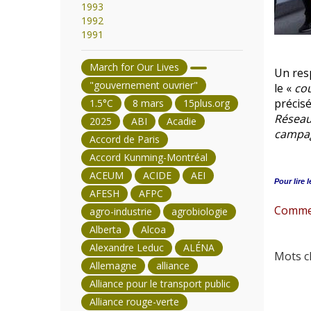
1993
1992
1991
March for Our Lives
Un res
"gouvernement ouvrier"
le «
cou
précis
1.5°C
8 mars
15plus.org
Réseau 
2025
ABI
Acadie
campag
Accord de Paris
Accord Kunming-Montréal
ACEUM
ACIDE
AEI
Pour lire l
AFESH
AFPC
Comme M
agro-industrie
agrobiologie
Alberta
Alcoa
Alexandre Leduc
ALÉNA
Mots cl
Allemagne
alliance
Alliance pour le transport public
Alliance rouge-verte