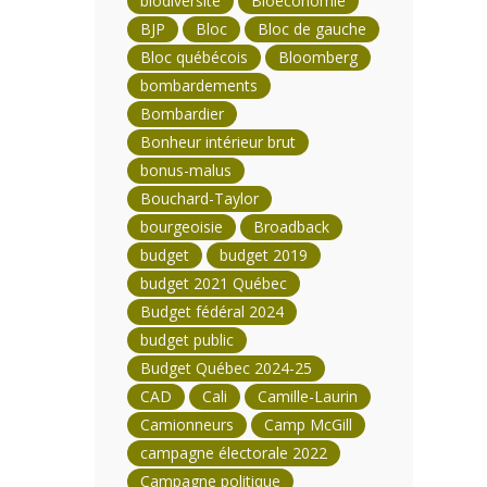
biodiversité
Bioéconomie
BJP
Bloc
Bloc de gauche
Bloc québécois
Bloomberg
bombardements
Bombardier
Bonheur intérieur brut
bonus-malus
Bouchard-Taylor
bourgeoisie
Broadback
budget
budget 2019
budget 2021 Québec
Budget fédéral 2024
budget public
Budget Québec 2024-25
CAD
Cali
Camille-Laurin
Camionneurs
Camp McGill
campagne électorale 2022
Campagne politique