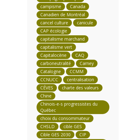
campisme
Canada
Canadien de Montréal
cancel culture
canicule
CAP écologie
capitalisme marchand
capitalisme vert
Capitalocène
CAQ
carboneutralité
Carney
Catalogne
CCMM
CCNUCC
centralisation
CÉVES
charte des valeurs
Chine
Chinois-e-s progressistes du
Québec
choix du consommateur
CHSLD
cible GES
Cible GES 2030
CIP