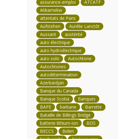
assurance-emploi
ATCATF
Atikamekw
attentats de Paris
Aufstehen
Aurélie Lanctôt
Aussant
austérité
auto électrique
auto hydroélectrique
auto solo
Autochtone
Autochtones
autodétermination
Azerbaïdjan
Banque du Canada
Banque Scotia
Banques
BAPE
barbarie
Barrette
Bataille de Billings Bridge
batterie lithium-ion
BDS
BECCS
Biden