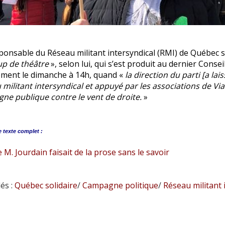
ponsable du Réseau militant intersyndical (RMI) de Québec s
p de théâtre
», selon lui, qui s’est produit au dernier Consei
ément le dimanche à 14h, quand «
la direction du parti [a la
militant intersyndical et appuyé par les associations de V
ne publique contre le vent de droite.
»
e
texte complet :
. Jourdain faisait de la prose sans le savoir
és :
Québec solidaire
/
Campagne politique
/
Réseau militant 