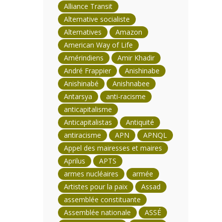
Alliance Transit
Alternative socialiste
Alternatives
Amazon
American Way of Life
Amérindiens
Amir Khadir
André Frappier
Anishinabe
Anishinabé
Anishnabee
Antarsya
anti-racisme
anticapitalisme
Anticapitalistas
Antiquité
antiracisme
APN
APNQL
Appel des mairesses et maires
Aprilus
APTS
armes nucléaires
armée
Artistes pour la paix
Assad
assemblée constituante
Assemblée nationale
ASSÉ