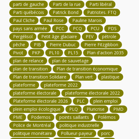
parti de gauche
Parti de la rue
Parti libéral
Parti québécois
Patrick Bond
Patriotes. FTQ
Paul Cliche
Paul Rose
Pauline Marois
pays sans armée
PCC
PCQ
PCU
PDS
Pergélisol
Petit âge glaciaire
PEV
pétrole
pêche
PIB
Pierre Dubuc
Pierre Fitzgibbon
Pivot
PKP
PL10
PL15
Plan d'action 2035
plan de relance
plan de sauvetage
plan de transition
Plan de transition économique
Plan de transition Solidaire
Plan vert
plastique
plateforme
plateforme 2022
plateforme électorale
plateforme électorale 2022
Plateforme électorale 2026
PLC
plein emploi
plein emploi écologique
PLQ
Pluricrise
PMD
PME
Podemos
points saillants
Polémos
Police de Montréal
politique industrielle
politique monétaire
Pollueur-payeur
porc