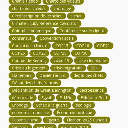
Charlie Hebdo
Charte des valeurs
charte des valeurs
chômage
Circonscription de Richelieu
climat
Climate Equity Reference Calculator
Colombie britannique
Conférence sur le climat
consensus
Convention fiscale
Convoi de la liberté
COP15
COP16
COP21
COP26
COP28
COP29
COP30
Courbe de Keeling
covid-19
crise climatique
Crise du logement
crise migratoire
CSN
Danemark
Daniel Tanuro
débat des chefs
Débat des chefs français
Déclaration de Great Barrington
décroissance
démocratie
Egypt
El Niño
Eldorado Gold
Enbridge
Échec à la guerre
écologie
économie mondiale
Économie politique
Écosocialisme
Égypte
Élection 2025 Canada
Élections
élections
élections 2014