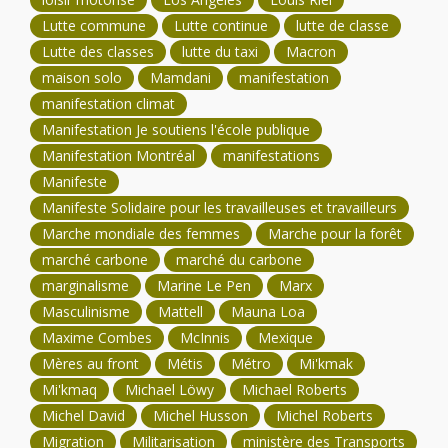
Lutte commune
Lutte continue
lutte de classe
Lutte des classes
lutte du taxi
Macron
maison solo
Mamdani
manifestation
manifestation climat
Manifestation Je soutiens l'école publique
Manifestation Montréal
manifestations
Manifeste
Manifeste Solidaire pour les travailleuses et travailleurs
Marche mondiale des femmes
Marche pour la forêt
marché carbone
marché du carbone
marginalisme
Marine Le Pen
Marx
Masculinisme
Mattell
Mauna Loa
Maxime Combes
McInnis
Mexique
Mères au front
Métis
Métro
Mi'kmak
Mi'kmaq
Michael Löwy
Michael Roberts
Michel David
Michel Husson
Michel Roberts
Migration
Militarisation
ministère des Transports