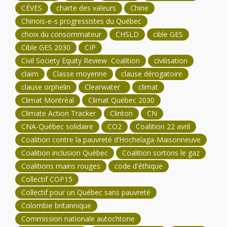
CÉVES
charte des valeurs
Chine
Chinois-e-s progressistes du Québec
choix du consommateur
CHSLD
cible GES
Cible GES 2030
CIP
Civil Society Equity Review Coalition
civilisation
claim
Classe moyenne
clause dérogatoire
clause orphelin
Clearwater
climat
Climat Montréal
Climat Québec 2030
Climate Action Tracker
Clinton
CN
CNA-Québec solidaire
CO2
Coalition 22 avril
Coalition contre la pauvreté d’Hochelaga-Maisonneuve
Coalition inclusion Québec
Coalition sortons le gaz
Coalitions mains rouges
code d'éthique
Collectif COP15
Collectif pour un Québec sans pauvreté
Colombie britannique
Commission nationale autochtone