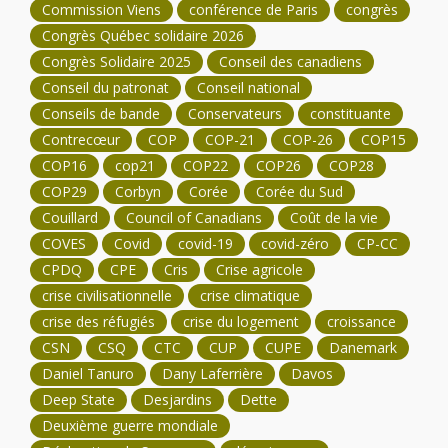
Commission Viens
conférence de Paris
congrès
Congrès Québec solidaire 2026
Congrès Solidaire 2025
Conseil des canadiens
Conseil du patronat
Conseil national
Conseils de bande
Conservateurs
constituante
Contrecœur
COP
COP-21
COP-26
COP15
COP16
cop21
COP22
COP26
COP28
COP29
Corbyn
Corée
Corée du Sud
Couillard
Council of Canadians
Coût de la vie
COVES
Covid
covid-19
covid-zéro
CP-CC
CPDQ
CPE
Cris
Crise agricole
crise civilisationnelle
crise climatique
crise des réfugiés
crise du logement
croissance
CSN
CSQ
CTC
CUP
CUPE
Danemark
Daniel Tanuro
Dany Laferrière
Davos
Deep State
Desjardins
Dette
Deuxième guerre mondiale