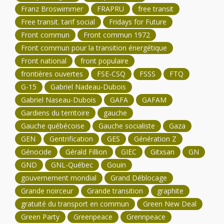
Franz Broswimmer
FRAPRU
free transit
Free transit. tarif social
Fridays for Future
Front commun
Front commun 1972
Front commun pour la transition énergétique
Front national
front populaire
frontières ouvertes
FSE-CSQ
FSSS
FTQ
G-15
Gabriel Nadeau-Dubois
Gabriel Naseau-Dubois
GAFA
GAFAM
Gardiens du territoire
gauche
Gauche québécoise
Gauche socialiste
Gaza
GEN
Gentrification
GES
Génération Z
Génocide
Gérald Fillion
GIEC
Gitxsan
GN
GND
GNL-Québec
Gouin
gouvernement mondial
Grand Déblocage
Grande noirceur
Grande transition
graphite
gratuité du transport en commun
Green New Deal
Green Party
Greenpeace
Grennpeace