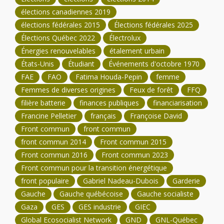
élections canadiennes 2019
élections fédérales 2015
Élections fédérales 2025
Élections Québec 2022
Électrolux
Énergies renouvelables
étalement urbain
États-Unis
Étudiant
Événements d'octobre 1970
FAE
FAO
Fatima Houda-Pepin
femme
Femmes de diverses origines
Feux de forêt
FFQ
filière batterie
finances publiques
financiarisation
Francine Pelletier
français
Françoise David
Front commun
front commun
front commun 2014
Front commun 2015
Front commun 2016
Front commun 2023
Front commun pour la transition énergétique
front populaire
Gabriel Nadeau-Dubois
Garderie
Gauche
Gauche québécoise
Gauche socialiste
Gaza
GES
GES industrie
GIEC
Global Ecosocialist Network
GND
GNL-Québec