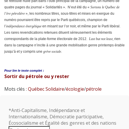
se retrouve nulle part dans l’outil principal de la campagne, un numéro de
quatre pages du journal « Solidarités ». N’eut été du «
Sortons le Québec de
l’ère pétrolière
», les nombreux titres, sous-titres et mises en exergue du
numéro pourraient être repris par le Parti québécois, champion de
l’
indépendance énergétique
en misant sur l’or noir, et même par le Parti libéral.
Les rares revendications retenues diluent sérieusement les éléments
correspondants de la plate-forme électorale de 2012.
Last but not least
, rien
dans la campagne n’incite à une grande mobilisation genre printemps érable
jusqu’à et y compris une
grève sociale
.
Pour lire le
texte complet :
Sortir du pétrole ou y rester
Mots clés :
Québec Solidaire
/
écologie
/
pétrole
*Anti-Capitalisme, Indépendance et
Internationalisme, Démocratie participative,
Écosocialisme et Égalité des genres et des nations