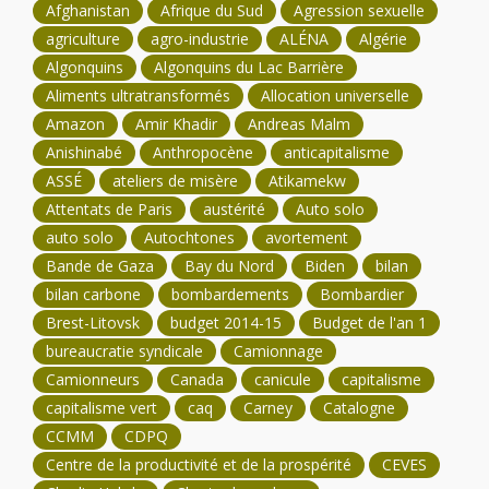
Afghanistan
Afrique du Sud
Agression sexuelle
agriculture
agro-industrie
ALÉNA
Algérie
Algonquins
Algonquins du Lac Barrière
Aliments ultratransformés
Allocation universelle
Amazon
Amir Khadir
Andreas Malm
Anishinabé
Anthropocène
anticapitalisme
ASSÉ
ateliers de misère
Atikamekw
Attentats de Paris
austérité
Auto solo
auto solo
Autochtones
avortement
Bande de Gaza
Bay du Nord
Biden
bilan
bilan carbone
bombardements
Bombardier
Brest-Litovsk
budget 2014-15
Budget de l'an 1
bureaucratie syndicale
Camionnage
Camionneurs
Canada
canicule
capitalisme
capitalisme vert
caq
Carney
Catalogne
CCMM
CDPQ
Centre de la productivité et de la prospérité
CEVES