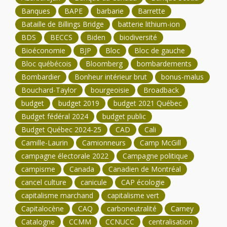
Banques
BAPE
barbarie
Barrette
Bataille de Billings Bridge
batterie lithium-ion
BDS
BECCS
Biden
biodiversité
Bioéconomie
BJP
Bloc
Bloc de gauche
Bloc québécois
Bloomberg
bombardements
Bombardier
Bonheur intérieur brut
bonus-malus
Bouchard-Taylor
bourgeoisie
Broadback
budget
budget 2019
budget 2021 Québec
Budget fédéral 2024
budget public
Budget Québec 2024-25
CAD
Cali
Camille-Laurin
Camionneurs
Camp McGill
campagne électorale 2022
Campagne politique
campisme
Canada
Canadien de Montréal
cancel culture
canicule
CAP écologie
capitalisme marchand
capitalisme vert
Capitalocène
CAQ
carboneutralité
Carney
Catalogne
CCMM
CCNUCC
centralisation