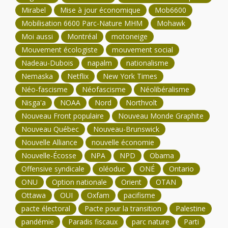
Mirabel
Mise à jour économique
Mob6600
Mobilisation 6600 Parc-Nature MHM
Mohawk
Moi aussi
Montréal
motoneige
Mouvement écologiste
mouvement social
Nadeau-Dubois
napalm
nationalisme
Nemaska
Netflix
New York Times
Néo-fascisme
Néofascisme
Néolibéralisme
Nisga'a
NOAA
Nord
Northvolt
Nouveau Front populaire
Nouveau Monde Graphite
Nouveau Québec
Nouveau-Brunswick
Nouvelle Alliance
nouvelle économie
Nouvelle-Écosse
NPA
NPD
Obama
Offensive syndicale
oléoduc
ONÉ
Ontario
ONU
Option nationale
Orient
OTAN
Ottawa
OUI
Oxfam
pacifisme
pacte électoral
Pacte pour la transition
Palestine
pandémie
Paradis fiscaux
parc nature
Parti