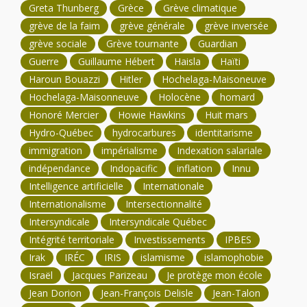
Greta Thunberg
Grèce
Grève climatique
grève de la faim
grève générale
grève inversée
grève sociale
Grève tournante
Guardian
Guerre
Guillaume Hébert
Haisla
Haïti
Haroun Bouazzi
Hitler
Hochelaga-Maisoneuve
Hochelaga-Maisonneuve
Holocène
homard
Honoré Mercier
Howie Hawkins
Huit mars
Hydro-Québec
hydrocarbures
identitarisme
immigration
impérialisme
Indexation salariale
indépendance
Indopacific
inflation
Innu
Intelligence artificielle
Internationale
Internationalisme
Intersectionnalité
Intersyndicale
Intersyndicale Québec
Intégrité territoriale
Investissements
IPBES
Irak
IRÉC
IRIS
islamisme
islamophobie
Israël
Jacques Parizeau
Je protège mon école
Jean Dorion
Jean-François Delisle
Jean-Talon