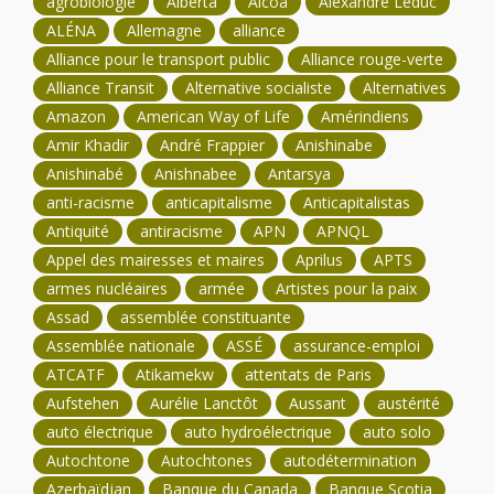
agrobiologie
Alberta
Alcoa
Alexandre Leduc
ALÉNA
Allemagne
alliance
Alliance pour le transport public
Alliance rouge-verte
Alliance Transit
Alternative socialiste
Alternatives
Amazon
American Way of Life
Amérindiens
Amir Khadir
André Frappier
Anishinabe
Anishinabé
Anishnabee
Antarsya
anti-racisme
anticapitalisme
Anticapitalistas
Antiquité
antiracisme
APN
APNQL
Appel des mairesses et maires
Aprilus
APTS
armes nucléaires
armée
Artistes pour la paix
Assad
assemblée constituante
Assemblée nationale
ASSÉ
assurance-emploi
ATCATF
Atikamekw
attentats de Paris
Aufstehen
Aurélie Lanctôt
Aussant
austérité
auto électrique
auto hydroélectrique
auto solo
Autochtone
Autochtones
autodétermination
Azerbaïdjan
Banque du Canada
Banque Scotia