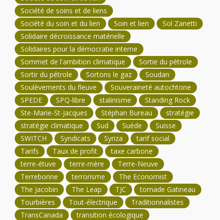
Société de soins et de liens
Société du soin et du lien
Soin et lien
Sol Zanetti
Solidaire décroissance matérielle
Solidaires pour la démocratie interne
Sommet de l'ambition climatique
Sortie du pétrole
Sortir du pétrole
Sortons le gaz
Soudan
Soulèvements du fleuve
Souveraineté autochtone
SPEDE
SPQ-libre
stalinisme
Standing Rock
Ste-Marie-St-Jacques
Stéphan Bureau
stratégie
stratégie climatique
Sud
Suède
Suisse
SWITCH
Syndicats
Syriza
tarif social
Tarifs
Taux de profit
taxe carbone
terre-étuve
terre-mère
Terre-Neuve
Terrebonne
terrorisme
The Economist
The Jacobin
The Leap
TJC
tornade Gatineau
Tourbières
Tout-électrique
Traditionnalistes
TransCanada
transition écologique