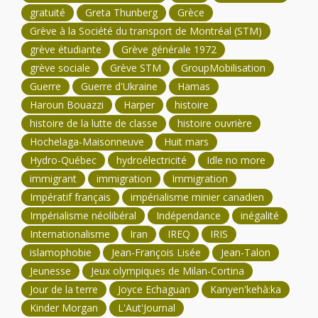
gratuité
Greta Thunberg
Grèce
Grève à la Société du transport de Montréal (STM)
grève étudiante
Grève générale 1972
grève sociale
Grève STM
GroupMobilisation
Guerre
Guerre d'Ukraine
Hamas
Haroun Bouazzi
Harper
histoire
histoire de la lutte de classe
histoire ouvrière
Hochelaga-Maisonneuve
Huit mars
Hydro-Québec
hydroélectricité
Idle no more
immigrant
immigration
Immigration
Impératif français
impérialisme minier canadien
Impérialisme néolibéral
Indépendance
inégalité
Internationalisme
Iran
IREQ
IRIS
islamophobie
Jean-François Lisée
Jean-Talon
Jeunesse
Jeux olympiques de Milan-Cortina
Jour de la terre
Joyce Echaguan
Kanyen'kehà:ka
Kinder Morgan
L'Aut'Journal