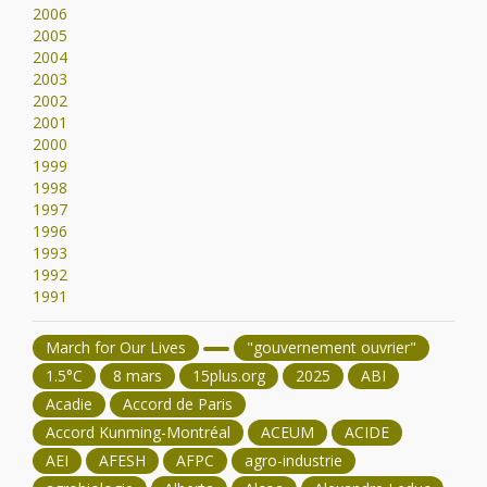
2006
2005
2004
2003
2002
2001
2000
1999
1998
1997
1996
1993
1992
1991
March for Our Lives
"gouvernement ouvrier"
1.5°C
8 mars
15plus.org
2025
ABI
Acadie
Accord de Paris
Accord Kunming-Montréal
ACEUM
ACIDE
AEI
AFESH
AFPC
agro-industrie