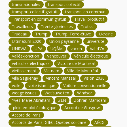
transnationales
transport collectif
transport collectif gratuit
transport en commun
Transport en commun gratuit
Travail productif
Travailleurs
Trente glorieuses
Trotski
Trudeau
Trump
Trump. Terre-étuve
Ukraine
Ultimatum 2020
Union paysanne
université
UNRWA
UPA
UQÀM
vaccin
Val-d'Or
Vallée-Jonction
Vancouver
véhicule électrique
véhicules électriques
Victoire de Montréal
vieillissement
Vietnam
Ville de Montréal
Ville Saguenay
Vincent Marissal
Vision 2030
voile
voile islamique
Voiture conventionnelle
wedge issues
Wet'suwe'ten
Windsor
Yves-Marie Abraham
ZÉN
Zohran Mamdani
plein emploi écologique
Accord de Glasgow
Accord de Paris
Accords de Paris, GIEC, Québec solidaire
AÉCG