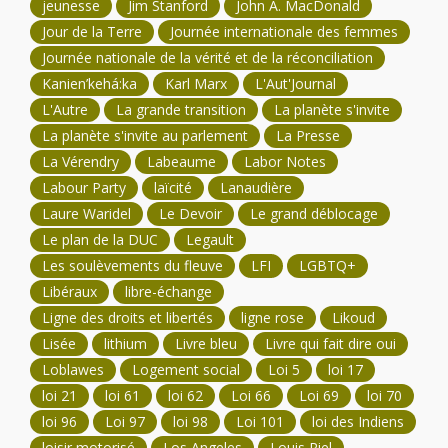
jeunesse
Jim Stanford
John A. MacDonald
Jour de la Terre
Journée internationale des femmes
Journée nationale de la vérité et de la réconciliation
Kanien’kehá:ka
Karl Marx
L'Aut'Journal
L'Autre
La grande transition
La planète s'invite
La planète s'invite au parlement
La Presse
La Vérendry
Labeaume
Labor Notes
Labour Party
laïcité
Lanaudière
Laure Waridel
Le Devoir
Le grand déblocage
Le plan de la DUC
Legault
Les soulèvements du fleuve
LFI
LGBTQ+
Libéraux
libre-échange
Ligne des droits et libertés
ligne rose
Likoud
Lisée
lithium
Livre bleu
Livre qui fait dire oui
Loblawes
Logement social
Loi 5
loi 17
loi 21
loi 61
loi 62
Loi 66
Loi 69
loi 70
loi 96
Loi 97
loi 98
Loi 101
loi des Indiens
loisir motorisé
Los Angeles
Louis Riel