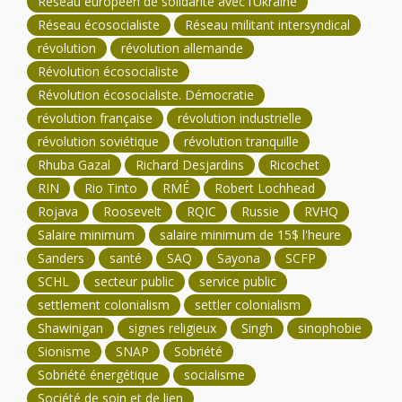
Réseau européen de solidarité avec l’Ukraine
Réseau écosocialiste
Réseau militant intersyndical
révolution
révolution allemande
Révolution écosocialiste
Révolution écosocialiste. Démocratie
révolution française
révolution industrielle
révolution soviétique
révolution tranquille
Rhuba Gazal
Richard Desjardins
Ricochet
RIN
Rio Tinto
RMÉ
Robert Lochhead
Rojava
Roosevelt
RQIC
Russie
RVHQ
Salaire minimum
salaire minimum de 15$ l'heure
Sanders
santé
SAQ
Sayona
SCFP
SCHL
secteur public
service public
settlement colonialism
settler colonialism
Shawinigan
signes religieux
Singh
sinophobie
Sionisme
SNAP
Sobriété
Sobriété énergétique
socialisme
Société de soin et de lien