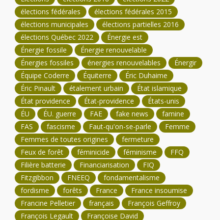
élections fédérales
élections fédérales 2015
élections municipales
élections partielles 2016
élections Québec 2022
Énergie est
Énergie fossile
Énergie renouvelable
Énergies fossiles
énergies renouvelables
Énergir
Équipe Coderre
Équiterre
Éric Duhaime
Éric Pinault
étalement urbain
État islamique
État providence
État-providence
États-unis
ÉU
ÉU. guerre
FAE
fake news
famine
FAS
fascisme
Faut-qu'on-se-parle
Femme
Femmes de toutes origines
fermeture
Feux de forêt
féminicide
féminisme
FFQ
Filière batterie
Financiarisation
FIQ
Fitzgibbon
FNEEQ
fondamentalisme
fordisme
forêts
France
France insoumise
Francine Pelletier
français
François Geffroy
François Legault
Françoise David