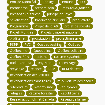
Port de Montréal
Portugal
Poutine
PQ
Premier mai
prendre soin
Press-toi-à-gauche
Presse-toi-à-gauche
principe de Joyce
privatisation
Production circulaire
productivité
Programme
Projet de loi 69
projet de société
Projet-Montréal
Projets d'intérêt national
prolétariat
prostitution
protectionnisme
PSPP
PVC
Quebec bashing
Québec
Québec Inc
Québec Inc.
Québec solidaire
Québec ZéN
racisme
racisme systémique
Radio-Canada
Ray-Mont
recentrage
recyclage
relance
REM
REM de l'est
Revendication des 250 000
Revendications transitoires
ré-ouverture des écoles
référendum
Réformisme
Réfugié-e-s
réfugiés
Régime forestier
Républicains
Réseau action climat Canada
Réseau de la rue