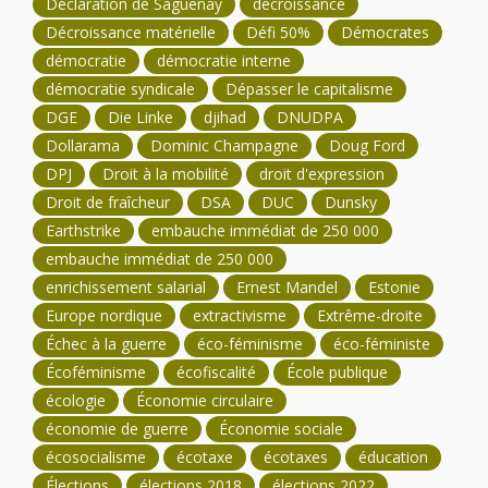
Déclaration de Saguenay
décroissance
Décroissance matérielle
Défi 50%
Démocrates
démocratie
démocratie interne
démocratie syndicale
Dépasser le capitalisme
DGE
Die Linke
djihad
DNUDPA
Dollarama
Dominic Champagne
Doug Ford
DPJ
Droit à la mobilité
droit d'expression
Droit de fraîcheur
DSA
DUC
Dunsky
Earthstrike
embauche immédiat de 250 000
embauche immédiat de 250 000
enrichissement salarial
Ernest Mandel
Estonie
Europe nordique
extractivisme
Extrême-droite
Échec à la guerre
éco-féminisme
éco-féministe
Écoféminisme
écofiscalité
École publique
écologie
Économie circulaire
économie de guerre
Économie sociale
écosocialisme
écotaxe
écotaxes
éducation
Élections
élections 2018
élections 2022