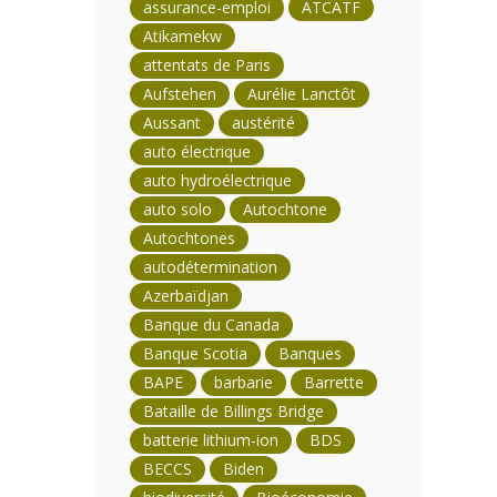
assurance-emploi
ATCATF
Atikamekw
attentats de Paris
Aufstehen
Aurélie Lanctôt
Aussant
austérité
auto électrique
auto hydroélectrique
auto solo
Autochtone
Autochtones
autodétermination
Azerbaïdjan
Banque du Canada
Banque Scotia
Banques
BAPE
barbarie
Barrette
Bataille de Billings Bridge
batterie lithium-ion
BDS
BECCS
Biden