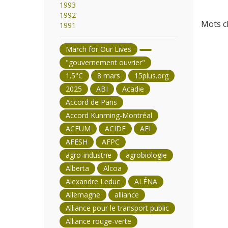
1993
1992
Mots cl
1991
March for Our Lives
"gouvernement ouvrier"
1.5°C
8 mars
15plus.org
2025
ABI
Acadie
Accord de Paris
Accord Kunming-Montréal
ACEUM
ACIDE
AEI
AFESH
AFPC
agro-industrie
agrobiologie
Alberta
Alcoa
Alexandre Leduc
ALÉNA
Allemagne
alliance
Alliance pour le transport public
Alliance rouge-verte