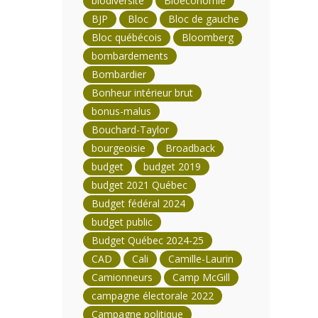
biodiversité
Bioéconomie
BJP
Bloc
Bloc de gauche
Bloc québécois
Bloomberg
bombardements
Bombardier
Bonheur intérieur brut
bonus-malus
Bouchard-Taylor
bourgeoisie
Broadback
budget
budget 2019
budget 2021 Québec
Budget fédéral 2024
budget public
Budget Québec 2024-25
CAD
Cali
Camille-Laurin
Camionneurs
Camp McGill
campagne électorale 2022
Campagne politique