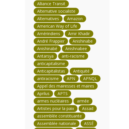
Alliance Transit
Alternative socialiste
Alternatives
Amazon
American Way of Life
Amérindiens
Amir Khadir
André Frappier
Anishinabe
Anishinabé
Anishnabee
Antarsya
anti-racisme
anticapitalisme
Anticapitalistas
Antiquité
antiracisme
APN
APNQL
Appel des mairesses et maires
Aprilus
APTS
armes nucléaires
armée
Artistes pour la paix
Assad
assemblée constituante
Assemblée nationale
ASSÉ