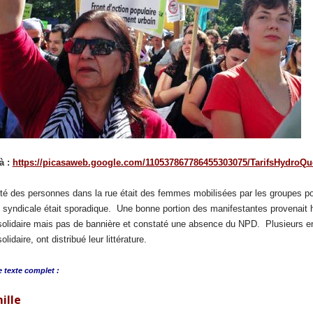
à :
https://picasaweb.google.com/110537867786455303075/TarifsHydroQ
té des personnes dans la rue était des femmes mobilisées par les groupes po
 syndicale était sporadique. Une bonne portion des manifestantes provenait h
lidaire mais pas de bannière et constaté une absence du NPD. Plusieurs entité
lidaire, ont distribué leur littérature.
e
texte complet :
ille