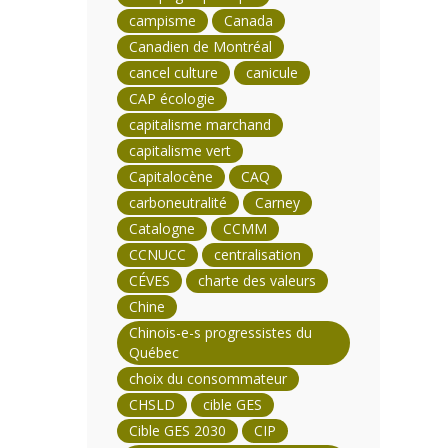
campisme
Canada
Canadien de Montréal
cancel culture
canicule
CAP écologie
capitalisme marchand
capitalisme vert
Capitalocène
CAQ
carboneutralité
Carney
Catalogne
CCMM
CCNUCC
centralisation
CÉVES
charte des valeurs
Chine
Chinois-e-s progressistes du
Québec
choix du consommateur
CHSLD
cible GES
Cible GES 2030
CIP