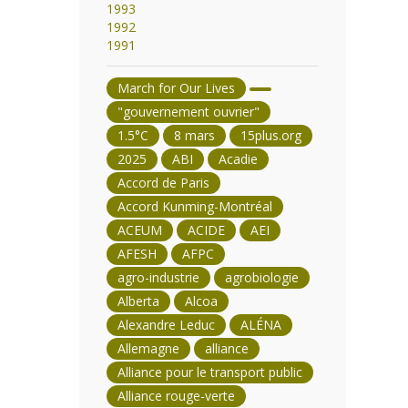
1993
1992
1991
March for Our Lives
"gouvernement ouvrier"
1.5°C
8 mars
15plus.org
2025
ABI
Acadie
Accord de Paris
Accord Kunming-Montréal
ACEUM
ACIDE
AEI
AFESH
AFPC
agro-industrie
agrobiologie
Alberta
Alcoa
Alexandre Leduc
ALÉNA
Allemagne
alliance
Alliance pour le transport public
Alliance rouge-verte