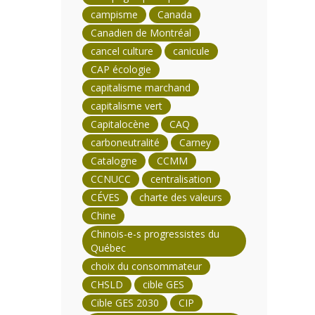
campisme
Canada
Canadien de Montréal
cancel culture
canicule
CAP écologie
capitalisme marchand
capitalisme vert
Capitalocène
CAQ
carboneutralité
Carney
Catalogne
CCMM
CCNUCC
centralisation
CÉVES
charte des valeurs
Chine
Chinois-e-s progressistes du
Québec
choix du consommateur
CHSLD
cible GES
Cible GES 2030
CIP