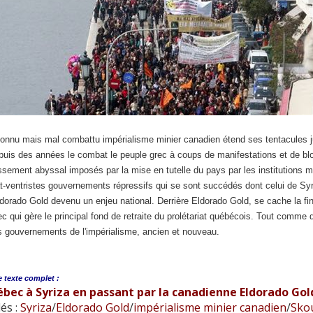
onnu mais mal combattu impérialisme minier canadien étend ses tentacules jusq
puis des années le combat le peuple grec à coups de manifestations et de bl
sement abyssal imposés par la mise en tutelle du pays par les institutions mo
t-ventristes gouvernements répressifs qui se sont succédés dont celui de Syriz
dorado Gold devenu un enjeu national. Derrière Eldorado Gold, se cache la f
 qui gère le principal fond de retraite du prolétariat québécois. Tout comme 
s gouvernements de l'impérialisme, ancien et nouveau.
e
texte complet :
́bec à Syriza en passant par la canadienne Eldorado Gol
és :
Syriza
/
Eldorado Gold
/
impérialisme minier canadien
/
Sko