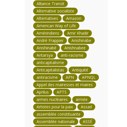
Alliance Transit
Alternative socialiste
Alternatives
Amazon
American Way of Life
Amérindiens
Amir Khadir
André Frappier
Anishinabe
Anishinabé
Anishnabee
Antarsya
anti-racisme
anticapitalisme
Anticapitalistas
Antiquité
antiracisme
APN
APNQL
Appel des mairesses et maires
Aprilus
APTS
armes nucléaires
armée
Artistes pour la paix
Assad
assemblée constituante
Assemblée nationale
ASSÉ