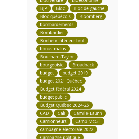
biodiversité
Bioéconomie
BJP
Bloc
Bloc de gauche
Bloc québécois
Bloomberg
bombardements
Bombardier
Bonheur intérieur brut
bonus-malus
Bouchard-Taylor
bourgeoisie
Broadback
budget
budget 2019
budget 2021 Québec
Budget fédéral 2024
budget public
Budget Québec 2024-25
CAD
Cali
Camille-Laurin
Camionneurs
Camp McGill
campagne électorale 2022
Campagne politique