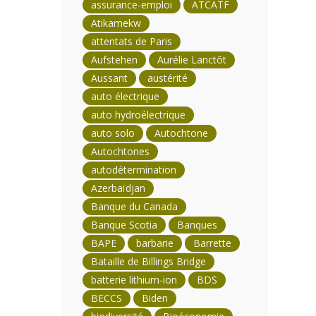
assurance-emploi
ATCATF
Atikamekw
attentats de Paris
Aufstehen
Aurélie Lanctôt
Aussant
austérité
auto électrique
auto hydroélectrique
auto solo
Autochtone
Autochtones
autodétermination
Azerbaïdjan
Banque du Canada
Banque Scotia
Banques
BAPE
barbarie
Barrette
Bataille de Billings Bridge
batterie lithium-ion
BDS
BECCS
Biden