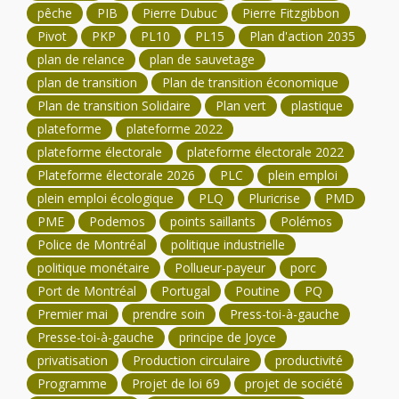
pêche
PIB
Pierre Dubuc
Pierre Fitzgibbon
Pivot
PKP
PL10
PL15
Plan d'action 2035
plan de relance
plan de sauvetage
plan de transition
Plan de transition économique
Plan de transition Solidaire
Plan vert
plastique
plateforme
plateforme 2022
plateforme électorale
plateforme électorale 2022
Plateforme électorale 2026
PLC
plein emploi
plein emploi écologique
PLQ
Pluricrise
PMD
PME
Podemos
points saillants
Polémos
Police de Montréal
politique industrielle
politique monétaire
Pollueur-payeur
porc
Port de Montréal
Portugal
Poutine
PQ
Premier mai
prendre soin
Press-toi-à-gauche
Presse-toi-à-gauche
principe de Joyce
privatisation
Production circulaire
productivité
Programme
Projet de loi 69
projet de société