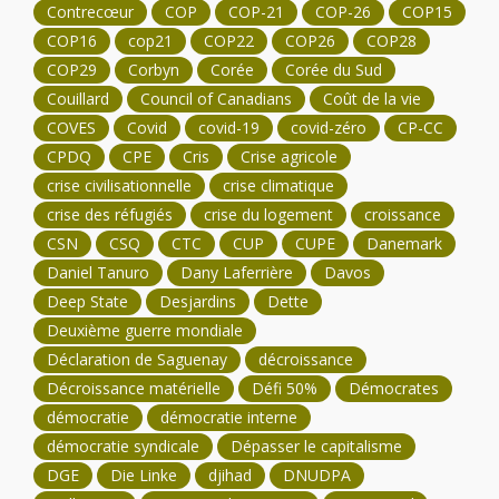
Contrecœur
COP
COP-21
COP-26
COP15
COP16
cop21
COP22
COP26
COP28
COP29
Corbyn
Corée
Corée du Sud
Couillard
Council of Canadians
Coût de la vie
COVES
Covid
covid-19
covid-zéro
CP-CC
CPDQ
CPE
Cris
Crise agricole
crise civilisationnelle
crise climatique
crise des réfugiés
crise du logement
croissance
CSN
CSQ
CTC
CUP
CUPE
Danemark
Daniel Tanuro
Dany Laferrière
Davos
Deep State
Desjardins
Dette
Deuxième guerre mondiale
Déclaration de Saguenay
décroissance
Décroissance matérielle
Défi 50%
Démocrates
démocratie
démocratie interne
démocratie syndicale
Dépasser le capitalisme
DGE
Die Linke
djihad
DNUDPA