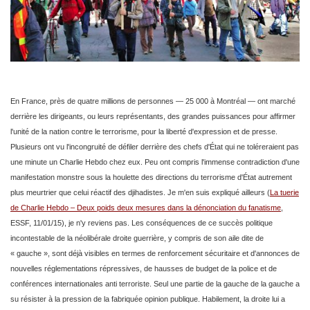
En France, près de quatre millions de personnes
— 25 000 à Montréal — ont marché
derrière les dirigeants, ou leurs représentants, des grandes puissances pour affirmer
l'unité de la nation contre le terrorisme, pour la liberté d'expression et de presse.
Plusieurs ont vu l'incongruité de défiler derrière des chefs d'État qui ne toléreraient pas
une minute un Charlie Hebdo chez eux. Peu ont compris l'immense contradiction d'une
manifestation monstre sous la houlette des directions du terrorisme d'État autrement
plus meurtrier que celui réactif des djihadistes. Je m'en suis expliqué ailleurs (
La tuerie
de Charlie Hebdo – Deux poids deux mesures dans la dénonciation du fanatisme
,
ESSF, 11/01/15), je n'y reviens pas. Les conséquences de ce succès politique
incontestable de la néolibérale droite guerrière, y compris de son aile dite de
« gauche », sont déjà visibles en termes de renforcement sécuritaire et d'annonces de
nouvelles réglementations répressives, de hausses de budget de la police et de
conférences internationales anti terroriste. Seul une partie de la gauche de la gauche a
su résister à la pression de la fabriquée opinion publique. Habilement, la droite lui a