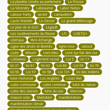
La planète s'invite au parlement
La Presse
La Vérendry
Labeaume
Labor Notes
Labour Party
laïcité
Lanaudière
Laure Waridel
Le Devoir
Le grand déblocage
Le plan de la DUC
Legault
Les soulèvements du fleuve
LFI
LGBTQ+
Libéraux
libre-échange
Ligne des droits et libertés
ligne rose
Likoud
Lisée
lithium
Livre bleu
Livre qui fait dire oui
Loblawes
Logement social
Loi 5
loi 17
loi 21
loi 61
loi 62
Loi 66
Loi 69
loi 70
loi 96
Loi 97
loi 98
Loi 101
loi des Indiens
loisir motorisé
Los Angeles
Louis Riel
Lutte commune
Lutte continue
lutte de classe
Lutte des classes
lutte du taxi
Macron
maison solo
Mamdani
manifestation
manifestation climat