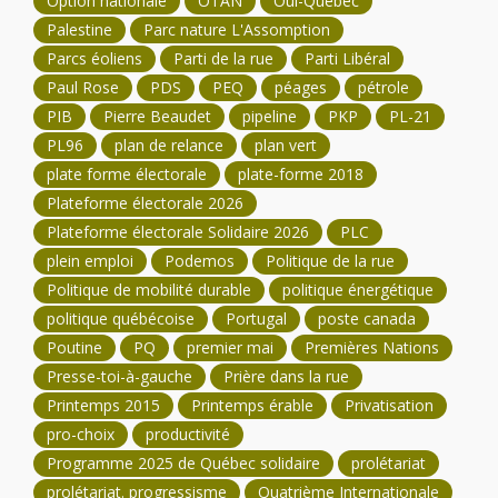
Option nationale
OTAN
Oui-Québec
Palestine
Parc nature L'Assomption
Parcs éoliens
Parti de la rue
Parti Libéral
Paul Rose
PDS
PEQ
péages
pétrole
PIB
Pierre Beaudet
pipeline
PKP
PL-21
PL96
plan de relance
plan vert
plate forme électorale
plate-forme 2018
Plateforme électorale 2026
Plateforme électorale Solidaire 2026
PLC
plein emploi
Podemos
Politique de la rue
Politique de mobilité durable
politique énergétique
politique québécoise
Portugal
poste canada
Poutine
PQ
premier mai
Premières Nations
Presse-toi-à-gauche
Prière dans la rue
Printemps 2015
Printemps érable
Privatisation
pro-choix
productivité
Programme 2025 de Québec solidaire
prolétariat
prolétariat. progressisme
Quatrième Internationale