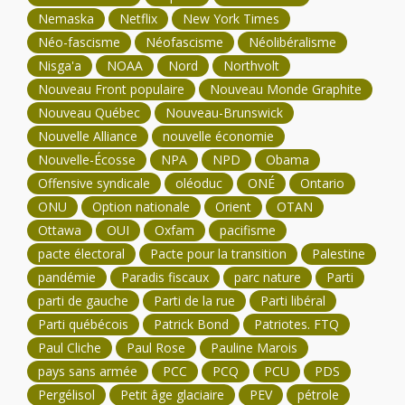
Nemaska
Netflix
New York Times
Néo-fascisme
Néofascisme
Néolibéralisme
Nisga'a
NOAA
Nord
Northvolt
Nouveau Front populaire
Nouveau Monde Graphite
Nouveau Québec
Nouveau-Brunswick
Nouvelle Alliance
nouvelle économie
Nouvelle-Écosse
NPA
NPD
Obama
Offensive syndicale
oléoduc
ONÉ
Ontario
ONU
Option nationale
Orient
OTAN
Ottawa
OUI
Oxfam
pacifisme
pacte électoral
Pacte pour la transition
Palestine
pandémie
Paradis fiscaux
parc nature
Parti
parti de gauche
Parti de la rue
Parti libéral
Parti québécois
Patrick Bond
Patriotes. FTQ
Paul Cliche
Paul Rose
Pauline Marois
pays sans armée
PCC
PCQ
PCU
PDS
Pergélisol
Petit âge glaciaire
PEV
pétrole