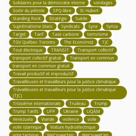
Solidaires pour la démocratie interne
sondages
Sortir du pétrole
SPQ-libre
St-Hubert
Standing Rock
Stratégie
Suède
Suprématisme blanc
Syndicats
Syrie
Syriza
Target
Tarif
Taxe carbone
terrorisme
TGV Québec-Toronto
The Economist
TJC
Tout électrique
TRANSIT
Transport collectif
transport collectif gratuit
Transport en commun
transport en commun gratuit
Travail productif et improductif
Travailleuses et travailleurs pour la justice climatique
Travailleuses et travailleurs pour la justice climatique
(TJC)
Troisième internationale
Trudeau
Trump
Trump Tarifs
UFP
Ukraine
UQÀM
Venezuela
Viande
violence
voile
voile islamique
Voiture hydroélectrique
vote tactique
Wet'suwe'ten
Wet'suwet'en