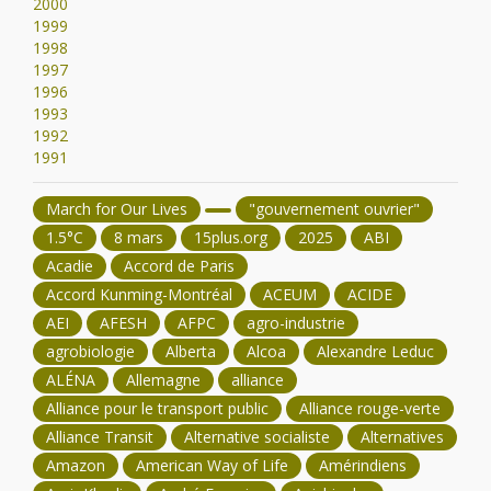
2000
1999
1998
1997
1996
1993
1992
1991
March for Our Lives
"gouvernement ouvrier"
1.5°C
8 mars
15plus.org
2025
ABI
Acadie
Accord de Paris
Accord Kunming-Montréal
ACEUM
ACIDE
AEI
AFESH
AFPC
agro-industrie
agrobiologie
Alberta
Alcoa
Alexandre Leduc
ALÉNA
Allemagne
alliance
Alliance pour le transport public
Alliance rouge-verte
Alliance Transit
Alternative socialiste
Alternatives
Amazon
American Way of Life
Amérindiens