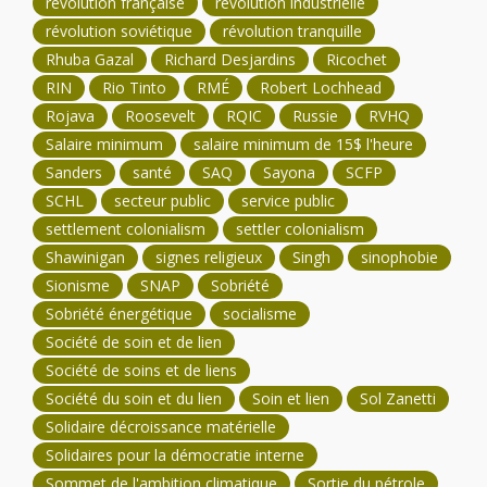
révolution française
révolution industrielle
révolution soviétique
révolution tranquille
Rhuba Gazal
Richard Desjardins
Ricochet
RIN
Rio Tinto
RMÉ
Robert Lochhead
Rojava
Roosevelt
RQIC
Russie
RVHQ
Salaire minimum
salaire minimum de 15$ l'heure
Sanders
santé
SAQ
Sayona
SCFP
SCHL
secteur public
service public
settlement colonialism
settler colonialism
Shawinigan
signes religieux
Singh
sinophobie
Sionisme
SNAP
Sobriété
Sobriété énergétique
socialisme
Société de soin et de lien
Société de soins et de liens
Société du soin et du lien
Soin et lien
Sol Zanetti
Solidaire décroissance matérielle
Solidaires pour la démocratie interne
Sommet de l'ambition climatique
Sortie du pétrole