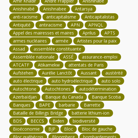
Amir Khadir
André Frappier
Anishinabe
Anishinabé
Anishnabee
Antarsya
anti-racisme
anticapitalisme
Anticapitalistas
Antiquité
antiracisme
APN
APNQL
Appel des mairesses et maires
Aprilus
APTS
armes nucléaires
armée
Artistes pour la paix
Assad
assemblée constituante
Assemblée nationale
ASSÉ
assurance-emploi
ATCATF
Atikamekw
attentats de Paris
Aufstehen
Aurélie Lanctôt
Aussant
austérité
auto électrique
auto hydroélectrique
auto solo
Autochtone
Autochtones
autodétermination
Azerbaïdjan
Banque du Canada
Banque Scotia
Banques
BAPE
barbarie
Barrette
Bataille de Billings Bridge
batterie lithium-ion
BDS
BECCS
Biden
biodiversité
Bioéconomie
BJP
Bloc
Bloc de gauche
Bloc québécois
Bloomberg
bombardements