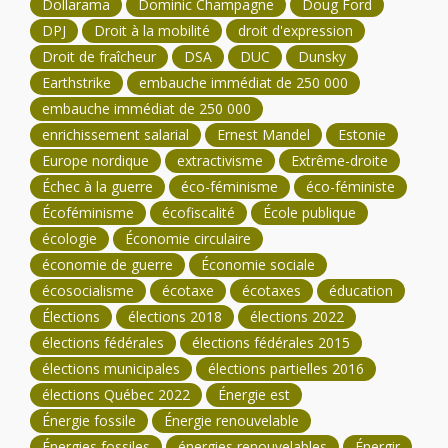
Dollarama
Dominic Champagne
Doug Ford
DPJ
Droit à la mobilité
droit d'expression
Droit de fraîcheur
DSA
DUC
Dunsky
Earthstrike
embauche immédiat de 250 000
embauche immédiat de 250 000
enrichissement salarial
Ernest Mandel
Estonie
Europe nordique
extractivisme
Extrême-droite
Échec à la guerre
éco-féminisme
éco-féministe
Écoféminisme
écofiscalité
École publique
écologie
Économie circulaire
économie de guerre
Économie sociale
écosocialisme
écotaxe
écotaxes
éducation
Élections
élections 2018
élections 2022
élections fédérales
élections fédérales 2015
élections municipales
élections partielles 2016
élections Québec 2022
Énergie est
Énergie fossile
Énergie renouvelable
Énergies fossiles
énergies renouvelables
Énergir