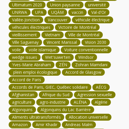
Ultimatum 2020
Union paysanne
université
UNRWA
UPA
UQÀM
vaccin
Val-d'Or
Vallée-Jonction
Vancouver
véhicule électrique
véhicules électriques
Victoire de Montréal
vieillissement
Vietnam
Ville de Montréal
Ville Saguenay
Vincent Marissal
Vision 2030
voile
voile islamique
Voiture conventionnelle
wedge issues
Wet'suwe'ten
Windsor
Yves-Marie Abraham
ZÉN
Zohran Mamdani
plein emploi écologique
Accord de Glasgow
Accord de Paris
Accords de Paris, GIEC, Québec solidaire
AÉCG
Afghanistan
Afrique du Sud
Agression sexuelle
agriculture
agro-industrie
ALÉNA
Algérie
Algonquins
Algonquins du Lac Barrière
Aliments ultratransformés
Allocation universelle
Amazon
Amir Khadir
Andreas Malm