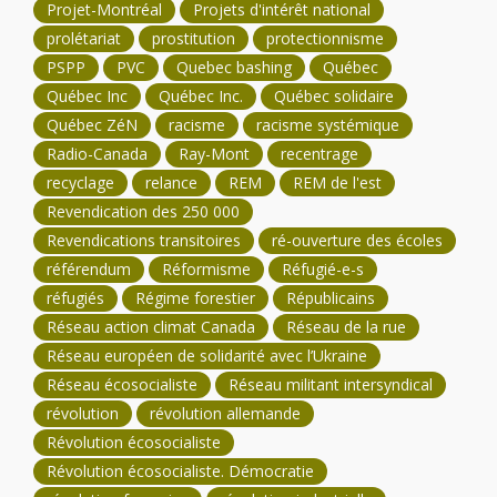
Projet-Montréal
Projets d'intérêt national
prolétariat
prostitution
protectionnisme
PSPP
PVC
Quebec bashing
Québec
Québec Inc
Québec Inc.
Québec solidaire
Québec ZéN
racisme
racisme systémique
Radio-Canada
Ray-Mont
recentrage
recyclage
relance
REM
REM de l'est
Revendication des 250 000
Revendications transitoires
ré-ouverture des écoles
référendum
Réformisme
Réfugié-e-s
réfugiés
Régime forestier
Républicains
Réseau action climat Canada
Réseau de la rue
Réseau européen de solidarité avec l’Ukraine
Réseau écosocialiste
Réseau militant intersyndical
révolution
révolution allemande
Révolution écosocialiste
Révolution écosocialiste. Démocratie