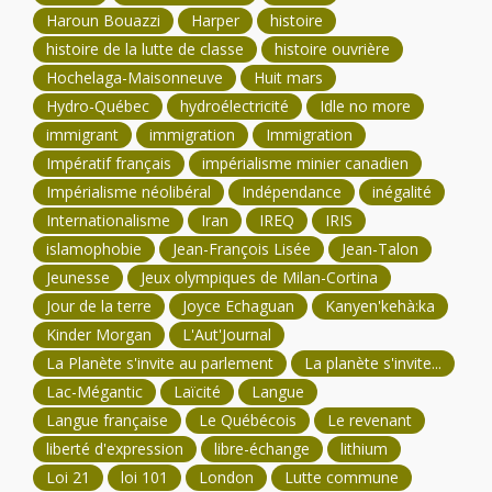
Haroun Bouazzi
Harper
histoire
histoire de la lutte de classe
histoire ouvrière
Hochelaga-Maisonneuve
Huit mars
Hydro-Québec
hydroélectricité
Idle no more
immigrant
immigration
Immigration
Impératif français
impérialisme minier canadien
Impérialisme néolibéral
Indépendance
inégalité
Internationalisme
Iran
IREQ
IRIS
islamophobie
Jean-François Lisée
Jean-Talon
Jeunesse
Jeux olympiques de Milan-Cortina
Jour de la terre
Joyce Echaguan
Kanyen'kehà:ka
Kinder Morgan
L'Aut'Journal
La Planète s'invite au parlement
La planète s'invite...
Lac-Mégantic
Laïcité
Langue
Langue française
Le Québécois
Le revenant
liberté d'expression
libre-échange
lithium
Loi 21
loi 101
London
Lutte commune