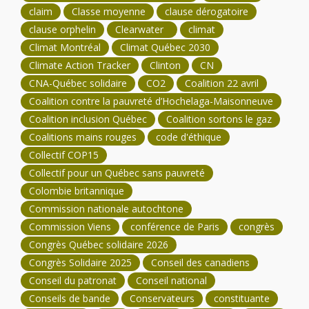
claim
Classe moyenne
clause dérogatoire
clause orphelin
Clearwater
climat
Climat Montréal
Climat Québec 2030
Climate Action Tracker
Clinton
CN
CNA-Québec solidaire
CO2
Coalition 22 avril
Coalition contre la pauvreté d’Hochelaga-Maisonneuve
Coalition inclusion Québec
Coalition sortons le gaz
Coalitions mains rouges
code d'éthique
Collectif COP15
Collectif pour un Québec sans pauvreté
Colombie britannique
Commission nationale autochtone
Commission Viens
conférence de Paris
congrès
Congrès Québec solidaire 2026
Congrès Solidaire 2025
Conseil des canadiens
Conseil du patronat
Conseil national
Conseils de bande
Conservateurs
constituante