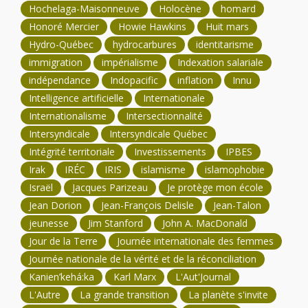
Hochelaga-Maisonneuve
Holocène
homard
Honoré Mercier
Howie Hawkins
Huit mars
Hydro-Québec
hydrocarbures
identitarisme
immigration
impérialisme
Indexation salariale
indépendance
Indopacific
inflation
Innu
Intelligence artificielle
Internationale
Internationalisme
Intersectionnalité
Intersyndicale
Intersyndicale Québec
Intégrité territoriale
Investissements
IPBES
Irak
IRÉC
IRIS
islamisme
islamophobie
Israël
Jacques Parizeau
Je protège mon école
Jean Dorion
Jean-François Delisle
Jean-Talon
jeunesse
Jim Stanford
John A. MacDonald
Jour de la Terre
Journée internationale des femmes
Journée nationale de la vérité et de la réconciliation
Kanien’kehá:ka
Karl Marx
L'Aut'Journal
L'Autre
La grande transition
La planète s'invite