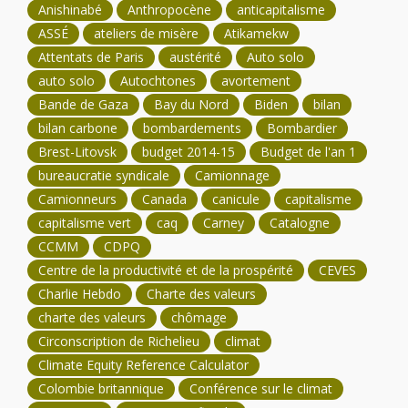
Anishinabé
Anthropocène
anticapitalisme
ASSÉ
ateliers de misère
Atikamekw
Attentats de Paris
austérité
Auto solo
auto solo
Autochtones
avortement
Bande de Gaza
Bay du Nord
Biden
bilan
bilan carbone
bombardements
Bombardier
Brest-Litovsk
budget 2014-15
Budget de l'an 1
bureaucratie syndicale
Camionnage
Camionneurs
Canada
canicule
capitalisme
capitalisme vert
caq
Carney
Catalogne
CCMM
CDPQ
Centre de la productivité et de la prospérité
CEVES
Charlie Hebdo
Charte des valeurs
charte des valeurs
chômage
Circonscription de Richelieu
climat
Climate Equity Reference Calculator
Colombie britannique
Conférence sur le climat