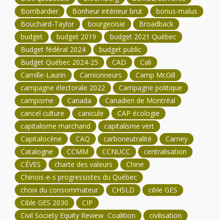
Bombardier
Bonheur intérieur brut
bonus-malus
Bouchard-Taylor
bourgeoisie
Broadback
budget
budget 2019
budget 2021 Québec
Budget fédéral 2024
budget public
Budget Québec 2024-25
CAD
Cali
Camille-Laurin
Camionneurs
Camp McGill
campagne électorale 2022
Campagne politique
campisme
Canada
Canadien de Montréal
cancel culture
canicule
CAP écologie
capitalisme marchand
capitalisme vert
Capitalocène
CAQ
carboneutralité
Carney
Catalogne
CCMM
CCNUCC
centralisation
CÉVES
charte des valeurs
Chine
Chinois-e-s progressistes du Québec
choix du consommateur
CHSLD
cible GES
Cible GES 2030
CIP
Civil Society Equity Review Coalition
civilisation