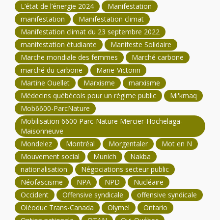
L’état de l’énergie 2024
Manifestation
manifestation
Manifestation climat
Manifestation climat du 23 septembre 2022
manifestation étudiante
Manifeste Solidaire
Marche mondiale des femmes
Marché carbone
marché du carbone
Marie-Victorin
Martine Ouellet
Marxisme
marxisme
Médecins québécois pour un régime public
Mi'kmaq
Mob6600-ParcNature
Mobilisation 6600 Parc-Nature Mercier-Hochelaga-
Maisonneuve
Mondelez
Montréal
Morgentaler
Mot en N
Mouvement social
Munich
Nakba
nationalisation
Négociations secteur public
Néofascisme
NPA
NPD
Nucléaire
Occident
Offensive syndicale
offensive syndicale
Oléoduc Trans-Canada
Olymel
Ontario