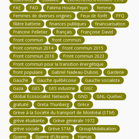
FAE
FAO
Fatima Houda-Pepin
femme
Femmes de diverses origines
Feux de forêt
FFQ
filière batterie
finances publiques
financiarisation
Francine Pelletier
français
Françoise David
Front commun
front commun
front commun 2014
Front commun 2015
Front commun 2016
Front commun 2023
Front commun pour la transition énergétique
front populaire
Gabriel Nadeau-Dubois
Garderie
Gauche
Gauche québécoise
Gauche socialiste
Gaza
GES
GES industrie
GIEC
Global Ecosocialist Network
GND
GNL-Québec
gratuité
Greta Thunberg
Grèce
Grève à la Société du transport de Montréal (STM)
grève étudiante
Grève générale 1972
grève sociale
Grève STM
GroupMobilisation
Guerre
Guerre d'Ukraine
Hamas