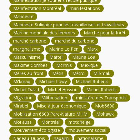
Manifestation Je soutiens l'école publique
Manifestation Montréal
manifestations
Manifeste
Manifeste Solidaire pour les travailleuses et travailleurs
Marche mondiale des femmes
Marche pour la forêt
marché carbone
marché du carbone
marginalisme
Marine Le Pen
Marx
Masculinisme
Mattell
Mauna Loa
Maxime Combes
McInnis
Mexique
Mères au front
Métis
Métro
Mi'kmak
Mi'kmaq
Michael Löwy
Michael Roberts
Michel David
Michel Husson
Michel Roberts
Migration
Militarisation
ministère des Transports
Mirabel
Mise à jour économique
Mob6600
Mobilisation 6600 Parc-Nature MHM
Mohawk
Moi aussi
Montréal
motoneige
Mouvement écologiste
mouvement social
Nadeau-Dubois
napalm
nationalisme