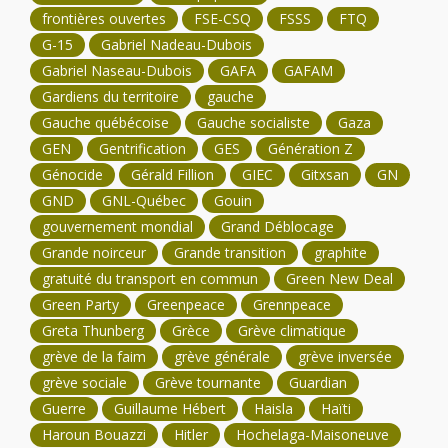
frontières ouvertes
FSE-CSQ
FSSS
FTQ
G-15
Gabriel Nadeau-Dubois
Gabriel Naseau-Dubois
GAFA
GAFAM
Gardiens du territoire
gauche
Gauche québécoise
Gauche socialiste
Gaza
GEN
Gentrification
GES
Génération Z
Génocide
Gérald Fillion
GIEC
Gitxsan
GN
GND
GNL-Québec
Gouin
gouvernement mondial
Grand Déblocage
Grande noirceur
Grande transition
graphite
gratuité du transport en commun
Green New Deal
Green Party
Greenpeace
Grennpeace
Greta Thunberg
Grèce
Grève climatique
grève de la faim
grève générale
grève inversée
grève sociale
Grève tournante
Guardian
Guerre
Guillaume Hébert
Haisla
Haïti
Haroun Bouazzi
Hitler
Hochelaga-Maisoneuve