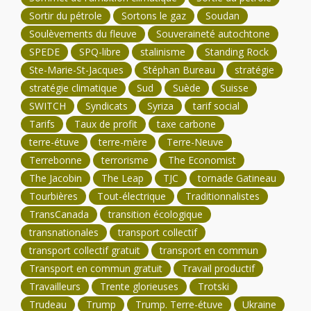
Sortir du pétrole
Sortons le gaz
Soudan
Soulèvements du fleuve
Souveraineté autochtone
SPEDE
SPQ-libre
stalinisme
Standing Rock
Ste-Marie-St-Jacques
Stéphan Bureau
stratégie
stratégie climatique
Sud
Suède
Suisse
SWITCH
Syndicats
Syriza
tarif social
Tarifs
Taux de profit
taxe carbone
terre-étuve
terre-mère
Terre-Neuve
Terrebonne
terrorisme
The Economist
The Jacobin
The Leap
TJC
tornade Gatineau
Tourbières
Tout-électrique
Traditionnalistes
TransCanada
transition écologique
transnationales
transport collectif
transport collectif gratuit
transport en commun
Transport en commun gratuit
Travail productif
Travailleurs
Trente glorieuses
Trotski
Trudeau
Trump
Trump. Terre-étuve
Ukraine