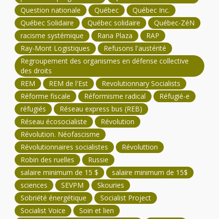
Question nationale
Québec
Québec Inc.
Québec Solidaire
Québec solidaire
Québec-ZéN
racisme systémique
Rana Plaza
RAP
Ray-Mont Logistiques
Refusons l'austérité
Regroupement des organismes en défense collective
des droits
REM
REM de l'Est
Revolutionnary Socialists
Réforme fiscale
Réformisme radical
Réfugié-e
réfugiés
Réseau express bus (REB)
Réseau écosocialiste
Révolution
Révolution. Néofascisme
Révolutionnaires socialistes
Révoluttion
Robin des ruelles
Russie
salaire minimum de 15 $
salaire minimum de 15$
sciences
SEVPM
Skouries
Sobriété énergétique
Socialist Project
Socialist Voice
Soin et lien