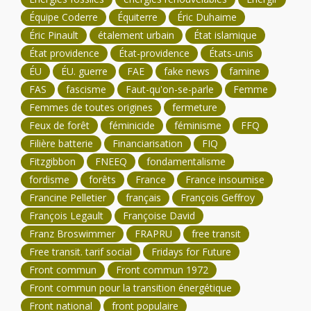
Équipe Coderre
Équiterre
Éric Duhaime
Éric Pinault
étalement urbain
État islamique
État providence
État-providence
États-unis
ÉU
ÉU. guerre
FAE
fake news
famine
FAS
fascisme
Faut-qu'on-se-parle
Femme
Femmes de toutes origines
fermeture
Feux de forêt
féminicide
féminisme
FFQ
Filière batterie
Financiarisation
FIQ
Fitzgibbon
FNEEQ
fondamentalisme
fordisme
forêts
France
France insoumise
Francine Pelletier
français
François Geffroy
François Legault
Françoise David
Franz Broswimmer
FRAPRU
free transit
Free transit. tarif social
Fridays for Future
Front commun
Front commun 1972
Front commun pour la transition énergétique
Front national
front populaire