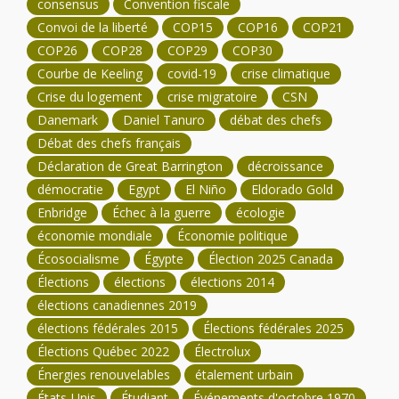
consensus
Convention fiscale
Convoi de la liberté
COP15
COP16
COP21
COP26
COP28
COP29
COP30
Courbe de Keeling
covid-19
crise climatique
Crise du logement
crise migratoire
CSN
Danemark
Daniel Tanuro
débat des chefs
Débat des chefs français
Déclaration de Great Barrington
décroissance
démocratie
Egypt
El Niño
Eldorado Gold
Enbridge
Échec à la guerre
écologie
économie mondiale
Économie politique
Écosocialisme
Égypte
Élection 2025 Canada
Élections
élections
élections 2014
élections canadiennes 2019
élections fédérales 2015
Élections fédérales 2025
Élections Québec 2022
Électrolux
Énergies renouvelables
étalement urbain
États-Unis
Étudiant
Événements d'octobre 1970