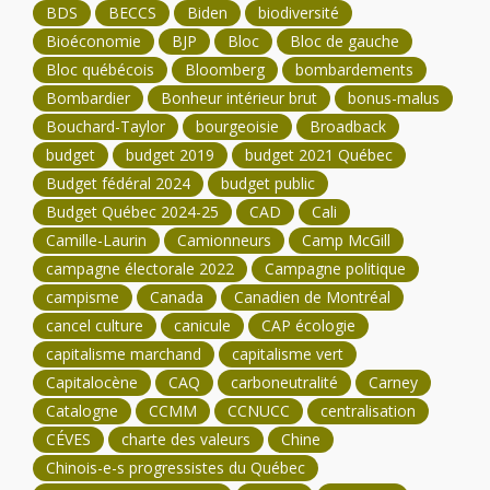
BDS
BECCS
Biden
biodiversité
Bioéconomie
BJP
Bloc
Bloc de gauche
Bloc québécois
Bloomberg
bombardements
Bombardier
Bonheur intérieur brut
bonus-malus
Bouchard-Taylor
bourgeoisie
Broadback
budget
budget 2019
budget 2021 Québec
Budget fédéral 2024
budget public
Budget Québec 2024-25
CAD
Cali
Camille-Laurin
Camionneurs
Camp McGill
campagne électorale 2022
Campagne politique
campisme
Canada
Canadien de Montréal
cancel culture
canicule
CAP écologie
capitalisme marchand
capitalisme vert
Capitalocène
CAQ
carboneutralité
Carney
Catalogne
CCMM
CCNUCC
centralisation
CÉVES
charte des valeurs
Chine
Chinois-e-s progressistes du Québec