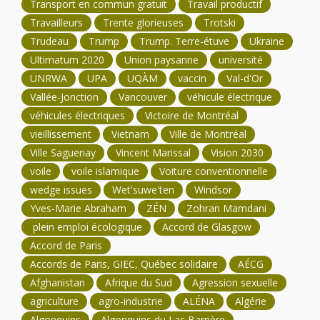
Transport en commun gratuit
Travail productif
Travailleurs
Trente glorieuses
Trotski
Trudeau
Trump
Trump. Terre-étuve
Ukraine
Ultimatum 2020
Union paysanne
université
UNRWA
UPA
UQÀM
vaccin
Val-d'Or
Vallée-Jonction
Vancouver
véhicule électrique
véhicules électriques
Victoire de Montréal
vieillissement
Vietnam
Ville de Montréal
Ville Saguenay
Vincent Marissal
Vision 2030
voile
voile islamique
Voiture conventionnelle
wedge issues
Wet'suwe'ten
Windsor
Yves-Marie Abraham
ZÉN
Zohran Mamdani
plein emploi écologique
Accord de Glasgow
Accord de Paris
Accords de Paris, GIEC, Québec solidaire
AÉCG
Afghanistan
Afrique du Sud
Agression sexuelle
agriculture
agro-industrie
ALÉNA
Algérie
Algonquins
Algonquins du Lac Barrière