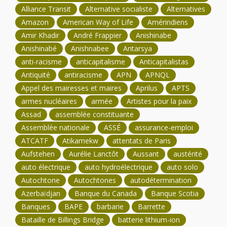
Alliance Transit
Alternative socialiste
Alternatives
Amazon
American Way of Life
Amérindiens
Amir Khadir
André Frappier
Anishinabe
Anishinabé
Anishnabee
Antarsya
anti-racisme
anticapitalisme
Anticapitalistas
Antiquité
antiracisme
APN
APNQL
Appel des mairesses et maires
Aprilus
APTS
armes nucléaires
armée
Artistes pour la paix
Assad
assemblée constituante
Assemblée nationale
ASSÉ
assurance-emploi
ATCATF
Atikamekw
attentats de Paris
Aufstehen
Aurélie Lanctôt
Aussant
austérité
auto électrique
auto hydroélectrique
auto solo
Autochtone
Autochtones
autodétermination
Azerbaïdjan
Banque du Canada
Banque Scotia
Banques
BAPE
barbarie
Barrette
Bataille de Billings Bridge
batterie lithium-ion