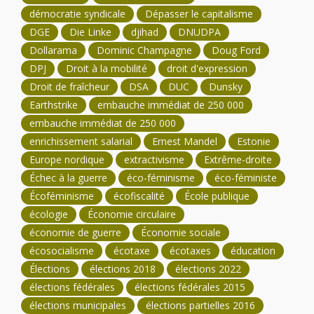
démocratie syndicale
Dépasser le capitalisme
DGE
Die Linke
djihad
DNUDPA
Dollarama
Dominic Champagne
Doug Ford
DPJ
Droit à la mobilité
droit d'expression
Droit de fraîcheur
DSA
DUC
Dunsky
Earthstrike
embauche immédiat de 250 000
embauche immédiat de 250 000
enrichissement salarial
Ernest Mandel
Estonie
Europe nordique
extractivisme
Extrême-droite
Échec à la guerre
éco-féminisme
éco-féministe
Écoféminisme
écofiscalité
École publique
écologie
Économie circulaire
économie de guerre
Économie sociale
écosocialisme
écotaxe
écotaxes
éducation
Élections
élections 2018
élections 2022
élections fédérales
élections fédérales 2015
élections municipales
élections partielles 2016