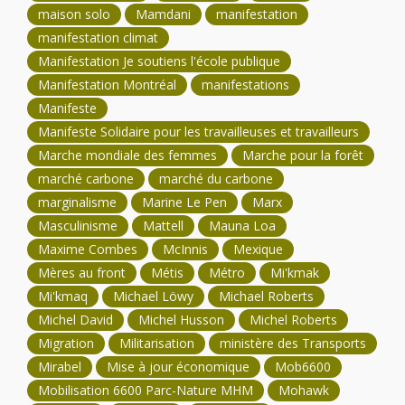
maison solo
Mamdani
manifestation
manifestation climat
Manifestation Je soutiens l'école publique
Manifestation Montréal
manifestations
Manifeste
Manifeste Solidaire pour les travailleuses et travailleurs
Marche mondiale des femmes
Marche pour la forêt
marché carbone
marché du carbone
marginalisme
Marine Le Pen
Marx
Masculinisme
Mattell
Mauna Loa
Maxime Combes
McInnis
Mexique
Mères au front
Métis
Métro
Mi'kmak
Mi'kmaq
Michael Löwy
Michael Roberts
Michel David
Michel Husson
Michel Roberts
Migration
Militarisation
ministère des Transports
Mirabel
Mise à jour économique
Mob6600
Mobilisation 6600 Parc-Nature MHM
Mohawk