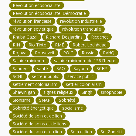
Révolution écosocialiste
Révolution écosocialiste. Démocratie
révolution française
révolution industrielle
révolution soviétique
révolution tranquille
Rhuba Gazal
Richard Desjardins
Ricochet
RIN
Rio Tinto
RMÉ
Robert Lochhead
Rojava
Roosevelt
RQIC
Russie
RVHQ
Salaire minimum
salaire minimum de 15$ l'heure
Sanders
santé
SAQ
Sayona
SCFP
SCHL
secteur public
service public
settlement colonialism
settler colonialism
Shawinigan
signes religieux
Singh
sinophobie
Sionisme
SNAP
Sobriété
Sobriété énergétique
socialisme
Société de soin et de lien
Société de soins et de liens
Société du soin et du lien
Soin et lien
Sol Zanetti