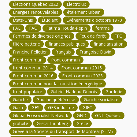
Élections Québec 2022
Électrolux
Énergies renouvelables
étalement urbain
États-Unis
Étudiant
Événements d'octobre 1970
FAE
FAO
Fatima Houda-Pepin
femme
Femmes de diverses origines
Feux de forêt
FFQ
filière batterie
finances publiques
financiarisation
Francine Pelletier
français
Françoise David
Front commun
front commun
front commun 2014
Front commun 2015
Front commun 2016
Front commun 2023
Front commun pour la transition énergétique
front populaire
Gabriel Nadeau-Dubois
Garderie
Gauche
Gauche québécoise
Gauche socialiste
Gaza
GES
GES industrie
GIEC
Global Ecosocialist Network
GND
GNL-Québec
gratuité
Greta Thunberg
Grèce
Grève à la Société du transport de Montréal (STM)