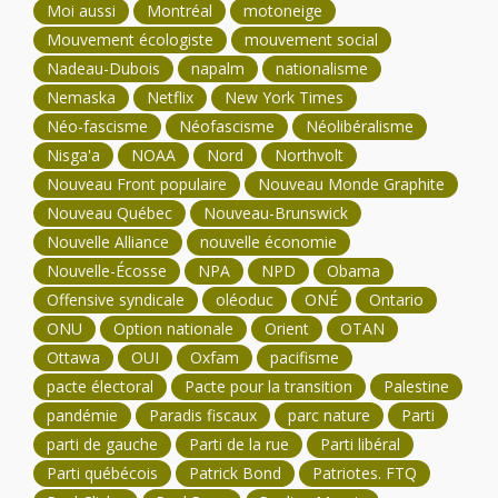
Moi aussi
Montréal
motoneige
Mouvement écologiste
mouvement social
Nadeau-Dubois
napalm
nationalisme
Nemaska
Netflix
New York Times
Néo-fascisme
Néofascisme
Néolibéralisme
Nisga'a
NOAA
Nord
Northvolt
Nouveau Front populaire
Nouveau Monde Graphite
Nouveau Québec
Nouveau-Brunswick
Nouvelle Alliance
nouvelle économie
Nouvelle-Écosse
NPA
NPD
Obama
Offensive syndicale
oléoduc
ONÉ
Ontario
ONU
Option nationale
Orient
OTAN
Ottawa
OUI
Oxfam
pacifisme
pacte électoral
Pacte pour la transition
Palestine
pandémie
Paradis fiscaux
parc nature
Parti
parti de gauche
Parti de la rue
Parti libéral
Parti québécois
Patrick Bond
Patriotes. FTQ