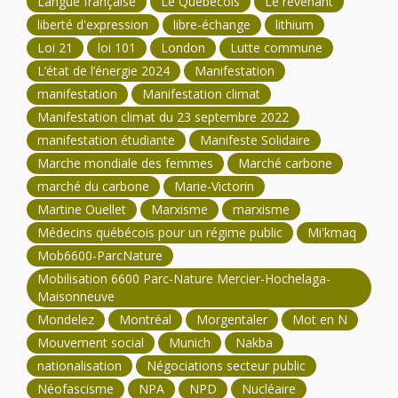
Langue française
Le Québécois
Le revenant
liberté d'expression
libre-échange
lithium
Loi 21
loi 101
London
Lutte commune
L’état de l’énergie 2024
Manifestation
manifestation
Manifestation climat
Manifestation climat du 23 septembre 2022
manifestation étudiante
Manifeste Solidaire
Marche mondiale des femmes
Marché carbone
marché du carbone
Marie-Victorin
Martine Ouellet
Marxisme
marxisme
Médecins québécois pour un régime public
Mi'kmaq
Mob6600-ParcNature
Mobilisation 6600 Parc-Nature Mercier-Hochelaga-
Maisonneuve
Mondelez
Montréal
Morgentaler
Mot en N
Mouvement social
Munich
Nakba
nationalisation
Négociations secteur public
Néofascisme
NPA
NPD
Nucléaire