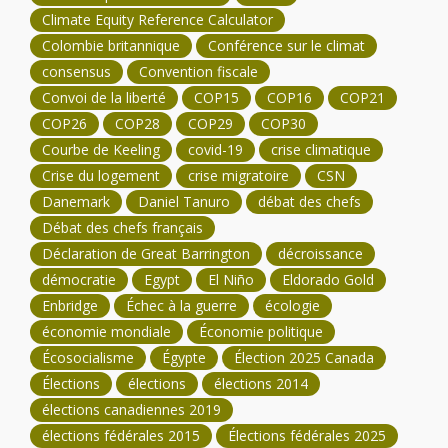
Climate Equity Reference Calculator
Colombie britannique
Conférence sur le climat
consensus
Convention fiscale
Convoi de la liberté
COP15
COP16
COP21
COP26
COP28
COP29
COP30
Courbe de Keeling
covid-19
crise climatique
Crise du logement
crise migratoire
CSN
Danemark
Daniel Tanuro
débat des chefs
Débat des chefs français
Déclaration de Great Barrington
décroissance
démocratie
Egypt
El Niño
Eldorado Gold
Enbridge
Échec à la guerre
écologie
économie mondiale
Économie politique
Écosocialisme
Égypte
Élection 2025 Canada
Élections
élections
élections 2014
élections canadiennes 2019
élections fédérales 2015
Élections fédérales 2025