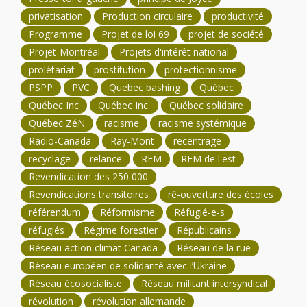
privatisation
Production circulaire
productivité
Programme
Projet de loi 69
projet de société
Projet-Montréal
Projets d'intérêt national
prolétariat
prostitution
protectionnisme
PSPP
PVC
Quebec bashing
Québec
Québec Inc
Québec Inc.
Québec solidaire
Québec ZéN
racisme
racisme systémique
Radio-Canada
Ray-Mont
recentrage
recyclage
relance
REM
REM de l'est
Revendication des 250 000
Revendications transitoires
ré-ouverture des écoles
référendum
Réformisme
Réfugié-e-s
réfugiés
Régime forestier
Républicains
Réseau action climat Canada
Réseau de la rue
Réseau européen de solidarité avec l’Ukraine
Réseau écosocialiste
Réseau militant intersyndical
révolution
révolution allemande