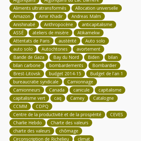
Aliments ultratransformés
Allocation universelle
Amazon
Amir Khadir
Andreas Malm
Anishinabé
Anthropocène
anticapitalisme
ASSÉ
ateliers de misère
Atikamekw
Attentats de Paris
austérité
Auto solo
auto solo
Autochtones
avortement
Bande de Gaza
Bay du Nord
Biden
bilan
bilan carbone
bombardements
Bombardier
Brest-Litovsk
budget 2014-15
Budget de l'an 1
bureaucratie syndicale
Camionnage
Camionneurs
Canada
canicule
capitalisme
capitalisme vert
caq
Carney
Catalogne
CCMM
CDPQ
Centre de la productivité et de la prospérité
CEVES
Charlie Hebdo
Charte des valeurs
charte des valeurs
chômage
Circonscription de Richelieu
climat