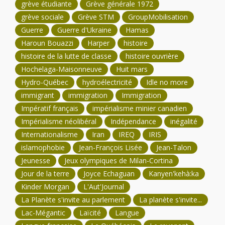
grève étudiante
Grève générale 1972
grève sociale
Grève STM
GroupMobilisation
Guerre
Guerre d'Ukraine
Hamas
Haroun Bouazzi
Harper
histoire
histoire de la lutte de classe
histoire ouvrière
Hochelaga-Maisonneuve
Huit mars
Hydro-Québec
hydroélectricité
Idle no more
immigrant
immigration
Immigration
Impératif français
impérialisme minier canadien
Impérialisme néolibéral
Indépendance
inégalité
Internationalisme
Iran
IREQ
IRIS
islamophobie
Jean-François Lisée
Jean-Talon
Jeunesse
Jeux olympiques de Milan-Cortina
Jour de la terre
Joyce Echaguan
Kanyen'kehà:ka
Kinder Morgan
L'Aut'Journal
La Planète s'invite au parlement
La planète s'invite...
Lac-Mégantic
Laïcité
Langue