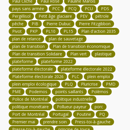
Paul Cliche
Paul Rose
Pauline Marois
pays sans armée
PCC
PCQ
PCU
PDS
Pergélisol
Petit âge glaciaire
PEV
pétrole
pêche
PIB
Pierre Dubuc
Pierre Fitzgibbon
Pivot
PKP
PL10
PL15
Plan d'action 2035
plan de relance
plan de sauvetage
plan de transition
Plan de transition économique
Plan de transition Solidaire
Plan vert
plastique
plateforme
plateforme 2022
plateforme électorale
plateforme électorale 2022
Plateforme électorale 2026
PLC
plein emploi
plein emploi écologique
PLQ
Pluricrise
PMD
PME
Podemos
points saillants
Polémos
Police de Montréal
politique industrielle
politique monétaire
Pollueur-payeur
porc
Port de Montréal
Portugal
Poutine
PQ
Premier mai
prendre soin
Press-toi-à-gauche
Presse-toi-à-gauche
principe de Joyce