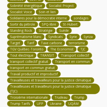
Sobriété énergétique
Socialist Project
Socialist Voice
Soin et lien
Solidaires pour la démocratie interne
sondages
Sortir du pétrole
SPQ-libre
St-Hubert
Standing Rock
Stratégie
Suède
Suprématisme blanc
Syndicats
Syrie
Syriza
Target
Tarif
Taxe carbone
terrorisme
TGV Québec-Toronto
The Economist
TJC
Tout électrique
TRANSIT
Transport collectif
transport collectif gratuit
Transport en commun
transport en commun gratuit
Travail productif et improductif
Travailleuses et travailleurs pour la justice climatique
Travailleuses et travailleurs pour la justice climatique
(TJC)
Troisième internationale
Trudeau
Trump
Trump Tarifs
UFP
Ukraine
UQÀM