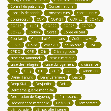
Conseil du patronat
Conseil national
Conseils de bande
Conservateurs
constituante
Contrecœur
COP
COP-21
COP-26
COP15
COP16
cop21
COP22
COP26
COP28
COP29
Corbyn
Corée
Corée du Sud
Couillard
Council of Canadians
Coût de la vie
COVES
Covid
covid-19
covid-zéro
CP-CC
CPDQ
CPE
Cris
Crise agricole
crise civilisationnelle
crise climatique
crise des réfugiés
crise du logement
croissance
CSN
CSQ
CTC
CUP
CUPE
Danemark
Daniel Tanuro
Dany Laferrière
Davos
Deep State
Desjardins
Dette
Deuxième guerre mondiale
Déclaration de Saguenay
décroissance
Décroissance matérielle
Défi 50%
Démocrates
démocratie
démocratie interne