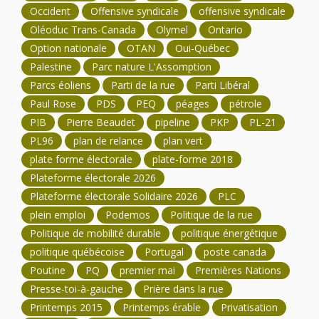
Occident
Offensive syndicale
offensive syndicale
Oléoduc Trans-Canada
Olymel
Ontario
Option nationale
OTAN
Oui-Québec
Palestine
Parc nature L'Assomption
Parcs éoliens
Parti de la rue
Parti Libéral
Paul Rose
PDS
PEQ
péages
pétrole
PIB
Pierre Beaudet
pipeline
PKP
PL-21
PL96
plan de relance
plan vert
plate forme électorale
plate-forme 2018
Plateforme électorale 2026
Plateforme électorale Solidaire 2026
PLC
plein emploi
Podemos
Politique de la rue
Politique de mobilité durable
politique énergétique
politique québécoise
Portugal
poste canada
Poutine
PQ
premier mai
Premières Nations
Presse-toi-à-gauche
Prière dans la rue
Printemps 2015
Printemps érable
Privatisation