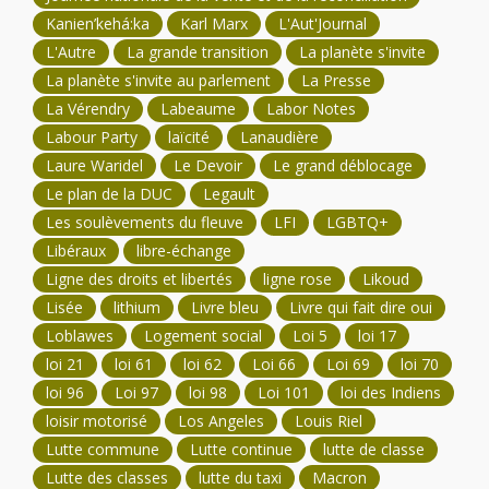
Kanien’kehá:ka
Karl Marx
L'Aut'Journal
L'Autre
La grande transition
La planète s'invite
La planète s'invite au parlement
La Presse
La Vérendry
Labeaume
Labor Notes
Labour Party
laïcité
Lanaudière
Laure Waridel
Le Devoir
Le grand déblocage
Le plan de la DUC
Legault
Les soulèvements du fleuve
LFI
LGBTQ+
Libéraux
libre-échange
Ligne des droits et libertés
ligne rose
Likoud
Lisée
lithium
Livre bleu
Livre qui fait dire oui
Loblawes
Logement social
Loi 5
loi 17
loi 21
loi 61
loi 62
Loi 66
Loi 69
loi 70
loi 96
Loi 97
loi 98
Loi 101
loi des Indiens
loisir motorisé
Los Angeles
Louis Riel
Lutte commune
Lutte continue
lutte de classe
Lutte des classes
lutte du taxi
Macron