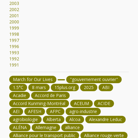
2003
2002
2001
2000
1999
1998
1997
1996
1993
1992
1991
March for Our Lives
"gouvernement ouvrier"
1.5°C
8 mars
15plus.org
2025
ABI
Acadie
Accord de Paris
Accord Kunming-Montréal
ACEUM
ACIDE
AEI
AFESH
AFPC
agro-industrie
agrobiologie
Alberta
Alcoa
Alexandre Leduc
ALÉNA
Allemagne
alliance
Alliance pour le transport public
Alliance rouge-verte