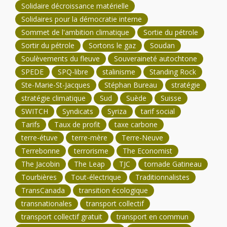
Solidaire décroissance matérielle
Solidaires pour la démocratie interne
Sommet de l'ambition climatique
Sortie du pétrole
Sortir du pétrole
Sortons le gaz
Soudan
Soulèvements du fleuve
Souveraineté autochtone
SPEDE
SPQ-libre
stalinisme
Standing Rock
Ste-Marie-St-Jacques
Stéphan Bureau
stratégie
stratégie climatique
Sud
Suède
Suisse
SWITCH
Syndicats
Syriza
tarif social
Tarifs
Taux de profit
taxe carbone
terre-étuve
terre-mère
Terre-Neuve
Terrebonne
terrorisme
The Economist
The Jacobin
The Leap
TJC
tornade Gatineau
Tourbières
Tout-électrique
Traditionnalistes
TransCanada
transition écologique
transnationales
transport collectif
transport collectif gratuit
transport en commun