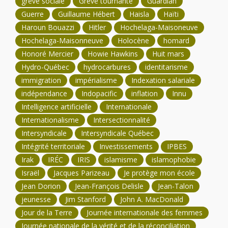
grève sociale
Grève tournante
Guardian
Guerre
Guillaume Hébert
Haisla
Haïti
Haroun Bouazzi
Hitler
Hochelaga-Maisoneuve
Hochelaga-Maisonneuve
Holocène
homard
Honoré Mercier
Howie Hawkins
Huit mars
Hydro-Québec
hydrocarbures
identitarisme
immigration
impérialisme
Indexation salariale
indépendance
Indopacific
inflation
Innu
Intelligence artificielle
Internationale
Internationalisme
Intersectionnalité
Intersyndicale
Intersyndicale Québec
Intégrité territoriale
Investissements
IPBES
Irak
IRÉC
IRIS
islamisme
islamophobie
Israël
Jacques Parizeau
Je protège mon école
Jean Dorion
Jean-François Delisle
Jean-Talon
jeunesse
Jim Stanford
John A. MacDonald
Jour de la Terre
Journée internationale des femmes
Journée nationale de la vérité et de la réconciliation