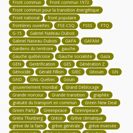
Front commun
Front commun 1972
Front commun pour la transition énergétique
Front national
front populaire
frontières ouvertes
FSE-CSQ
FSSS
FTQ
G-15
Gabriel Nadeau-Dubois
Gabriel Naseau-Dubois
GAFA
GAFAM
Gardiens du territoire
gauche
Gauche québécoise
Gauche socialiste
Gaza
GEN
Gentrification
GES
Génération Z
Génocide
Gérald Fillion
GIEC
Gitxsan
GN
GND
GNL-Québec
Gouin
gouvernement mondial
Grand Déblocage
Grande noirceur
Grande transition
graphite
gratuité du transport en commun
Green New Deal
Green Party
Greenpeace
Grennpeace
Greta Thunberg
Grèce
Grève climatique
grève de la faim
grève générale
grève inversée