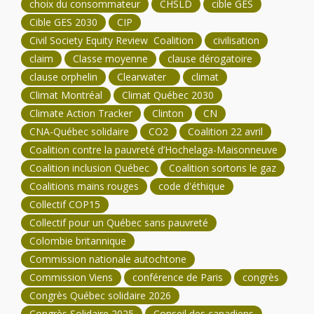
choix du consommateur
CHSLD
cible GES
Cible GES 2030
CIP
Civil Society Equity Review Coalition
civilisation
claim
Classe moyenne
clause dérogatoire
clause orphelin
Clearwater
climat
Climat Montréal
Climat Québec 2030
Climate Action Tracker
Clinton
CN
CNA-Québec solidaire
CO2
Coalition 22 avril
Coalition contre la pauvreté d’Hochelaga-Maisonneuve
Coalition inclusion Québec
Coalition sortons le gaz
Coalitions mains rouges
code d'éthique
Collectif COP15
Collectif pour un Québec sans pauvreté
Colombie britannique
Commission nationale autochtone
Commission Viens
conférence de Paris
congrès
Congrès Québec solidaire 2026
Congrès Solidaire 2025
Conseil des canadiens