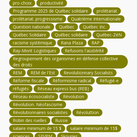
pro-choix
productivité
Programme 2025 de Québec solidaire
prolétariat
prolétariat. progressisme
Quatrième Internationale
Question nationale
Québec
Québec Inc.
Québec Solidaire
Québec solidaire
Québec-ZéN
racisme systémique
Rana Plaza
RAP
Ray-Mont Logistiques
Refusons l'austérité
Regroupement des organismes en défense collective
des droits
REM
REM de l'Est
Revolutionnary Socialists
Réforme fiscale
Réformisme radical
Réfugié-e
réfugiés
Réseau express bus (REB)
Réseau écosocialiste
Révolution
Révolution. Néofascisme
Révolutionnaires socialistes
Révoluttion
Robin des ruelles
Russie
salaire minimum de 15 $
salaire minimum de 15$
sciences
SEVPM
Skouries