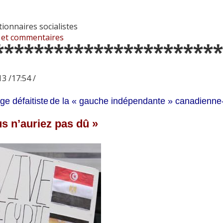
ionnaires socialistes
 et commentaires
***********************
3 /17:54 /
e défaitiste
de la « gauche indépendante » canadienne
s n’auriez pas dû »