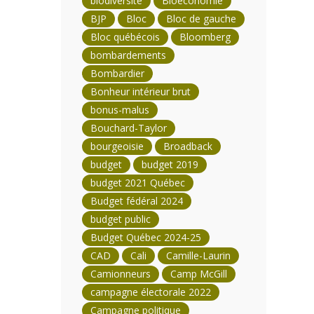
biodiversité
Bioéconomie
BJP
Bloc
Bloc de gauche
Bloc québécois
Bloomberg
bombardements
Bombardier
Bonheur intérieur brut
bonus-malus
Bouchard-Taylor
bourgeoisie
Broadback
budget
budget 2019
budget 2021 Québec
Budget fédéral 2024
budget public
Budget Québec 2024-25
CAD
Cali
Camille-Laurin
Camionneurs
Camp McGill
campagne électorale 2022
Campagne politique