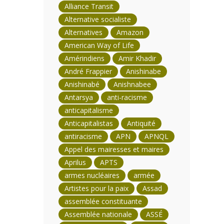
Alliance Transit
Alternative socialiste
Alternatives
Amazon
American Way of Life
Amérindiens
Amir Khadir
André Frappier
Anishinabe
Anishinabé
Anishnabee
Antarsya
anti-racisme
anticapitalisme
Anticapitalistas
Antiquité
antiracisme
APN
APNQL
Appel des mairesses et maires
Aprilus
APTS
armes nucléaires
armée
Artistes pour la paix
Assad
assemblée constituante
Assemblée nationale
ASSÉ