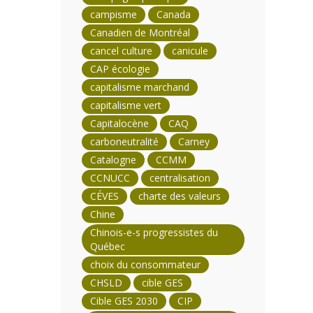
campisme
Canada
Canadien de Montréal
cancel culture
canicule
CAP écologie
capitalisme marchand
capitalisme vert
Capitalocène
CAQ
carboneutralité
Carney
Catalogne
CCMM
CCNUCC
centralisation
CÉVES
charte des valeurs
Chine
Chinois-e-s progressistes du
Québec
choix du consommateur
CHSLD
cible GES
Cible GES 2030
CIP