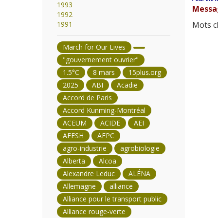
1993
Messa
1992
1991
Mots cl
March for Our Lives
"gouvernement ouvrier"
1.5°C
8 mars
15plus.org
2025
ABI
Acadie
Accord de Paris
Accord Kunming-Montréal
ACEUM
ACIDE
AEI
AFESH
AFPC
agro-industrie
agrobiologie
Alberta
Alcoa
Alexandre Leduc
ALÉNA
Allemagne
alliance
Alliance pour le transport public
Alliance rouge-verte