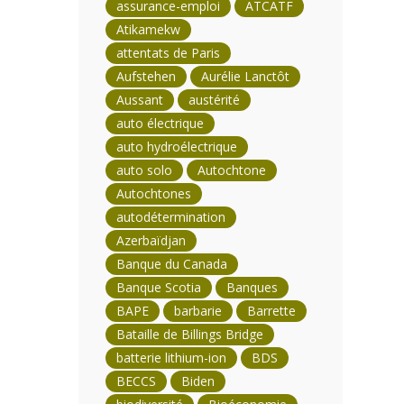
assurance-emploi
ATCATF
Atikamekw
attentats de Paris
Aufstehen
Aurélie Lanctôt
Aussant
austérité
auto électrique
auto hydroélectrique
auto solo
Autochtone
Autochtones
autodétermination
Azerbaïdjan
Banque du Canada
Banque Scotia
Banques
BAPE
barbarie
Barrette
Bataille de Billings Bridge
batterie lithium-ion
BDS
BECCS
Biden