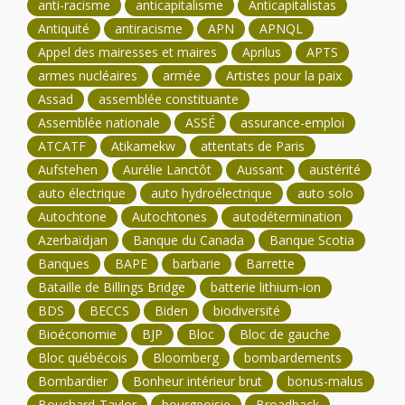
anti-racisme
anticapitalisme
Anticapitalistas
Antiquité
antiracisme
APN
APNQL
Appel des mairesses et maires
Aprilus
APTS
armes nucléaires
armée
Artistes pour la paix
Assad
assemblée constituante
Assemblée nationale
ASSÉ
assurance-emploi
ATCATF
Atikamekw
attentats de Paris
Aufstehen
Aurélie Lanctôt
Aussant
austérité
auto électrique
auto hydroélectrique
auto solo
Autochtone
Autochtones
autodétermination
Azerbaïdjan
Banque du Canada
Banque Scotia
Banques
BAPE
barbarie
Barrette
Bataille de Billings Bridge
batterie lithium-ion
BDS
BECCS
Biden
biodiversité
Bioéconomie
BJP
Bloc
Bloc de gauche
Bloc québécois
Bloomberg
bombardements
Bombardier
Bonheur intérieur brut
bonus-malus
Bouchard-Taylor
bourgeoisie
Broadback