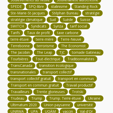
SPEDE
SPQ-libre
stalinisme
Standing Rock
Ste-Marie-St-Jacques
Stéphan Bureau
stratégie
stratégie climatique
Sud
Suède
Suisse
SWITCH
Syndicats
Syriza
tarif social
Tarifs
Taux de profit
taxe carbone
terre-étuve
terre-mère
Terre-Neuve
Terrebonne
terrorisme
The Economist
The Jacobin
The Leap
TJC
tornade Gatineau
Tourbières
Tout-électrique
Traditionnalistes
TransCanada
transition écologique
transnationales
transport collectif
transport collectif gratuit
transport en commun
Transport en commun gratuit
Travail productif
Travailleurs
Trente glorieuses
Trotski
Trudeau
Trump
Trump. Terre-étuve
Ukraine
Ultimatum 2020
Union paysanne
université
UNRWA
UPA
UQÀM
vaccin
Val-d'Or