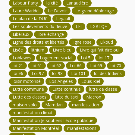
Labour Party
laïcité
Lanaudière
Laure Waridel
Le Devoir
Le grand déblocage
Le plan de la DUC
Legault
Les soulèvements du fleuve
LFI
LGBTQ+
Libéraux
libre-échange
Ligne des droits et libertés
ligne rose
Likoud
Lisée
lithium
Livre bleu
Livre qui fait dire oui
Loblawes
Logement social
Loi 5
loi 17
loi 21
loi 61
loi 62
Loi 66
Loi 69
loi 70
loi 96
Loi 97
loi 98
Loi 101
loi des Indiens
loisir motorisé
Los Angeles
Louis Riel
Lutte commune
Lutte continue
lutte de classe
Lutte des classes
lutte du taxi
Macron
maison solo
Mamdani
manifestation
manifestation climat
Manifestation Je soutiens l'école publique
Manifestation Montréal
manifestations