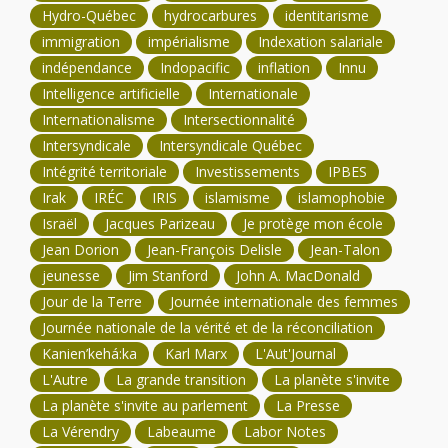
Hydro-Québec
hydrocarbures
identitarisme
immigration
impérialisme
Indexation salariale
indépendance
Indopacific
inflation
Innu
Intelligence artificielle
Internationale
Internationalisme
Intersectionnalité
Intersyndicale
Intersyndicale Québec
Intégrité territoriale
Investissements
IPBES
Irak
IRÉC
IRIS
islamisme
islamophobie
Israël
Jacques Parizeau
Je protège mon école
Jean Dorion
Jean-François Delisle
Jean-Talon
jeunesse
Jim Stanford
John A. MacDonald
Jour de la Terre
Journée internationale des femmes
Journée nationale de la vérité et de la réconciliation
Kanien’kehá:ka
Karl Marx
L'Aut'Journal
L'Autre
La grande transition
La planète s'invite
La planète s'invite au parlement
La Presse
La Vérendry
Labeaume
Labor Notes