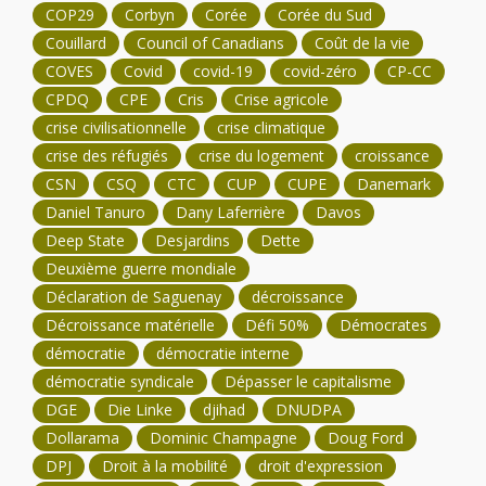
COP29
Corbyn
Corée
Corée du Sud
Couillard
Council of Canadians
Coût de la vie
COVES
Covid
covid-19
covid-zéro
CP-CC
CPDQ
CPE
Cris
Crise agricole
crise civilisationnelle
crise climatique
crise des réfugiés
crise du logement
croissance
CSN
CSQ
CTC
CUP
CUPE
Danemark
Daniel Tanuro
Dany Laferrière
Davos
Deep State
Desjardins
Dette
Deuxième guerre mondiale
Déclaration de Saguenay
décroissance
Décroissance matérielle
Défi 50%
Démocrates
démocratie
démocratie interne
démocratie syndicale
Dépasser le capitalisme
DGE
Die Linke
djihad
DNUDPA
Dollarama
Dominic Champagne
Doug Ford
DPJ
Droit à la mobilité
droit d'expression