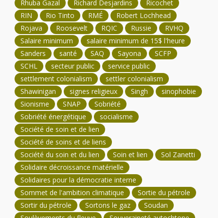
Rhuba Gazal
Richard Desjardins
Ricochet
RIN
Rio Tinto
RMÉ
Robert Lochhead
Rojava
Roosevelt
RQIC
Russie
RVHQ
Salaire minimum
salaire minimum de 15$ l'heure
Sanders
santé
SAQ
Sayona
SCFP
SCHL
secteur public
service public
settlement colonialism
settler colonialism
Shawinigan
signes religieux
Singh
sinophobie
Sionisme
SNAP
Sobriété
Sobriété énergétique
socialisme
Société de soin et de lien
Société de soins et de liens
Société du soin et du lien
Soin et lien
Sol Zanetti
Solidaire décroissance matérielle
Solidaires pour la démocratie interne
Sommet de l'ambition climatique
Sortie du pétrole
Sortir du pétrole
Sortons le gaz
Soudan
Soulèvements du fleuve
Souveraineté autochtone