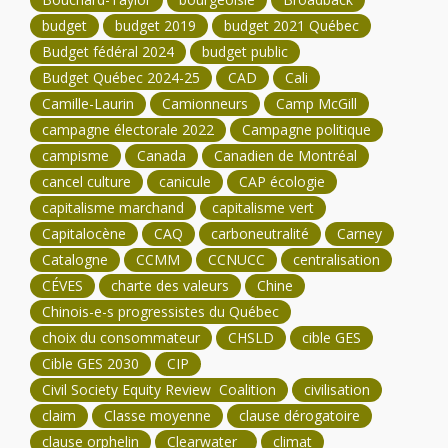
budget
budget 2019
budget 2021 Québec
Budget fédéral 2024
budget public
Budget Québec 2024-25
CAD
Cali
Camille-Laurin
Camionneurs
Camp McGill
campagne électorale 2022
Campagne politique
campisme
Canada
Canadien de Montréal
cancel culture
canicule
CAP écologie
capitalisme marchand
capitalisme vert
Capitalocène
CAQ
carboneutralité
Carney
Catalogne
CCMM
CCNUCC
centralisation
CÉVES
charte des valeurs
Chine
Chinois-e-s progressistes du Québec
choix du consommateur
CHSLD
cible GES
Cible GES 2030
CIP
Civil Society Equity Review Coalition
civilisation
claim
Classe moyenne
clause dérogatoire
clause orphelin
Clearwater
climat