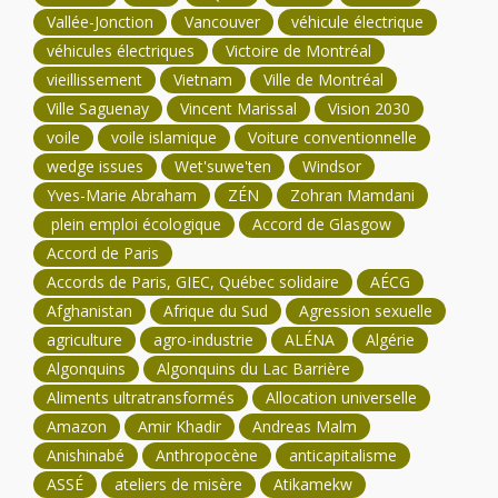
Vallée-Jonction
Vancouver
véhicule électrique
véhicules électriques
Victoire de Montréal
vieillissement
Vietnam
Ville de Montréal
Ville Saguenay
Vincent Marissal
Vision 2030
voile
voile islamique
Voiture conventionnelle
wedge issues
Wet'suwe'ten
Windsor
Yves-Marie Abraham
ZÉN
Zohran Mamdani
plein emploi écologique
Accord de Glasgow
Accord de Paris
Accords de Paris, GIEC, Québec solidaire
AÉCG
Afghanistan
Afrique du Sud
Agression sexuelle
agriculture
agro-industrie
ALÉNA
Algérie
Algonquins
Algonquins du Lac Barrière
Aliments ultratransformés
Allocation universelle
Amazon
Amir Khadir
Andreas Malm
Anishinabé
Anthropocène
anticapitalisme
ASSÉ
ateliers de misère
Atikamekw