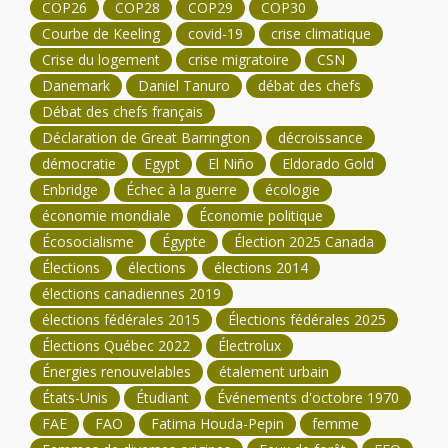
COP26
COP28
COP29
COP30
Courbe de Keeling
covid-19
crise climatique
Crise du logement
crise migratoire
CSN
Danemark
Daniel Tanuro
débat des chefs
Débat des chefs français
Déclaration de Great Barrington
décroissance
démocratie
Egypt
El Niño
Eldorado Gold
Enbridge
Échec à la guerre
écologie
économie mondiale
Économie politique
Écosocialisme
Égypte
Élection 2025 Canada
Élections
élections
élections 2014
élections canadiennes 2019
élections fédérales 2015
Élections fédérales 2025
Élections Québec 2022
Électrolux
Énergies renouvelables
étalement urbain
États-Unis
Étudiant
Événements d'octobre 1970
FAE
FAO
Fatima Houda-Pepin
femme