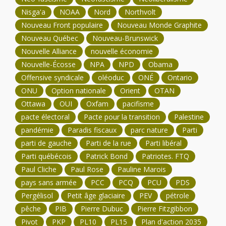
Nisga'a
NOAA
Nord
Northvolt
Nouveau Front populaire
Nouveau Monde Graphite
Nouveau Québec
Nouveau-Brunswick
Nouvelle Alliance
nouvelle économie
Nouvelle-Écosse
NPA
NPD
Obama
Offensive syndicale
oléoduc
ONÉ
Ontario
ONU
Option nationale
Orient
OTAN
Ottawa
OUI
Oxfam
pacifisme
pacte électoral
Pacte pour la transition
Palestine
pandémie
Paradis fiscaux
parc nature
Parti
parti de gauche
Parti de la rue
Parti libéral
Parti québécois
Patrick Bond
Patriotes. FTQ
Paul Cliche
Paul Rose
Pauline Marois
pays sans armée
PCC
PCQ
PCU
PDS
Pergélisol
Petit âge glaciaire
PEV
pétrole
pêche
PIB
Pierre Dubuc
Pierre Fitzgibbon
Pivot
PKP
PL10
PL15
Plan d'action 2035