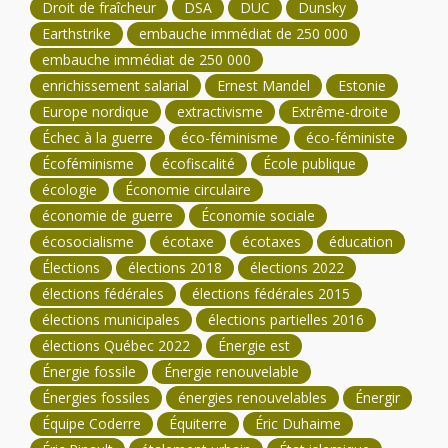
Droit de fraîcheur
DSA
DUC
Dunsky
Earthstrike
embauche immédiat de 250 000
embauche immédiat de 250 000
enrichissement salarial
Ernest Mandel
Estonie
Europe nordique
extractivisme
Extrême-droite
Échec à la guerre
éco-féminisme
éco-féministe
Écoféminisme
écofiscalité
École publique
écologie
Économie circulaire
économie de guerre
Économie sociale
écosocialisme
écotaxe
écotaxes
éducation
Élections
élections 2018
élections 2022
élections fédérales
élections fédérales 2015
élections municipales
élections partielles 2016
élections Québec 2022
Énergie est
Énergie fossile
Énergie renouvelable
Énergies fossiles
énergies renouvelables
Énergir
Équipe Coderre
Équiterre
Éric Duhaime