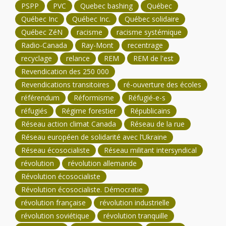
PSPP
PVC
Quebec bashing
Québec
Québec Inc
Québec Inc.
Québec solidaire
Québec ZéN
racisme
racisme systémique
Radio-Canada
Ray-Mont
recentrage
recyclage
relance
REM
REM de l'est
Revendication des 250 000
Revendications transitoires
ré-ouverture des écoles
référendum
Réformisme
Réfugié-e-s
réfugiés
Régime forestier
Républicains
Réseau action climat Canada
Réseau de la rue
Réseau européen de solidarité avec l’Ukraine
Réseau écosocialiste
Réseau militant intersyndical
révolution
révolution allemande
Révolution écosocialiste
Révolution écosocialiste. Démocratie
révolution française
révolution industrielle
révolution soviétique
révolution tranquille