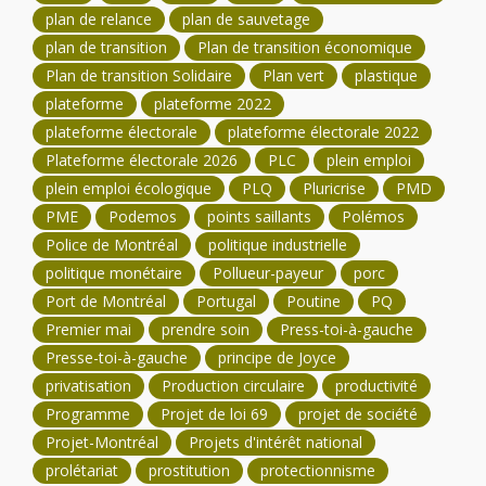
plan de relance
plan de sauvetage
plan de transition
Plan de transition économique
Plan de transition Solidaire
Plan vert
plastique
plateforme
plateforme 2022
plateforme électorale
plateforme électorale 2022
Plateforme électorale 2026
PLC
plein emploi
plein emploi écologique
PLQ
Pluricrise
PMD
PME
Podemos
points saillants
Polémos
Police de Montréal
politique industrielle
politique monétaire
Pollueur-payeur
porc
Port de Montréal
Portugal
Poutine
PQ
Premier mai
prendre soin
Press-toi-à-gauche
Presse-toi-à-gauche
principe de Joyce
privatisation
Production circulaire
productivité
Programme
Projet de loi 69
projet de société
Projet-Montréal
Projets d'intérêt national
prolétariat
prostitution
protectionnisme