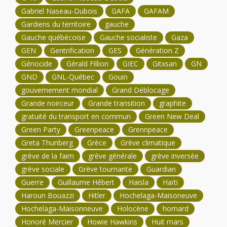
Gabriel Naseau-Dubois
GAFA
GAFAM
Gardiens du territoire
gauche
Gauche québécoise
Gauche socialiste
Gaza
GEN
Gentrification
GES
Génération Z
Génocide
Gérald Fillion
GIEC
Gitxsan
GN
GND
GNL-Québec
Gouin
gouvernement mondial
Grand Déblocage
Grande noirceur
Grande transition
graphite
gratuité du transport en commun
Green New Deal
Green Party
Greenpeace
Grennpeace
Greta Thunberg
Grèce
Grève climatique
grève de la faim
grève générale
grève inversée
grève sociale
Grève tournante
Guardian
Guerre
Guillaume Hébert
Haisla
Haïti
Haroun Bouazzi
Hitler
Hochelaga-Maisoneuve
Hochelaga-Maisonneuve
Holocène
homard
Honoré Mercier
Howie Hawkins
Huit mars