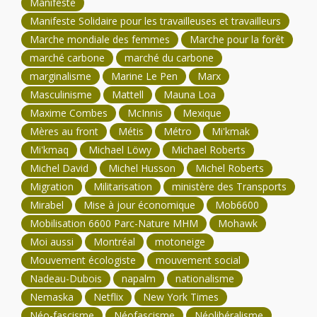
Manifeste
Manifeste Solidaire pour les travailleuses et travailleurs
Marche mondiale des femmes
Marche pour la forêt
marché carbone
marché du carbone
marginalisme
Marine Le Pen
Marx
Masculinisme
Mattell
Mauna Loa
Maxime Combes
McInnis
Mexique
Mères au front
Métis
Métro
Mi'kmak
Mi'kmaq
Michael Löwy
Michael Roberts
Michel David
Michel Husson
Michel Roberts
Migration
Militarisation
ministère des Transports
Mirabel
Mise à jour économique
Mob6600
Mobilisation 6600 Parc-Nature MHM
Mohawk
Moi aussi
Montréal
motoneige
Mouvement écologiste
mouvement social
Nadeau-Dubois
napalm
nationalisme
Nemaska
Netflix
New York Times
Néo-fascisme
Néofascisme
Néolibéralisme