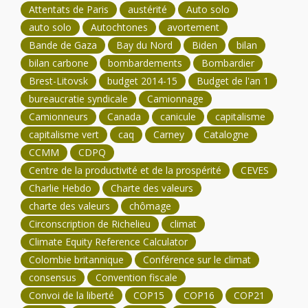
Attentats de Paris
austérité
Auto solo
auto solo
Autochtones
avortement
Bande de Gaza
Bay du Nord
Biden
bilan
bilan carbone
bombardements
Bombardier
Brest-Litovsk
budget 2014-15
Budget de l'an 1
bureaucratie syndicale
Camionnage
Camionneurs
Canada
canicule
capitalisme
capitalisme vert
caq
Carney
Catalogne
CCMM
CDPQ
Centre de la productivité et de la prospérité
CEVES
Charlie Hebdo
Charte des valeurs
charte des valeurs
chômage
Circonscription de Richelieu
climat
Climate Equity Reference Calculator
Colombie britannique
Conférence sur le climat
consensus
Convention fiscale
Convoi de la liberté
COP15
COP16
COP21