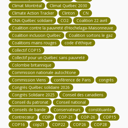
Climat Montréal
Climat Québec 2030
Climate Action Tracker
Clinton
CN
CNA-Québec solidaire
CO2
Coalition 22 avril
Coalition contre la pauvreté d’Hochelaga-Maisonneuve
Coalition inclusion Québec
Coalition sortons le gaz
Coalitions mains rouges
code d'éthique
Collectif COP15
Collectif pour un Québec sans pauvreté
Colombie britannique
Commission nationale autochtone
Commission Viens
conférence de Paris
congrès
Congrès Québec solidaire 2026
Congrès Solidaire 2025
Conseil des canadiens
Conseil du patronat
Conseil national
Conseils de bande
Conservateurs
constituante
Contrecœur
COP
COP-21
COP-26
COP15
COP16
cop21
COP22
COP26
COP28