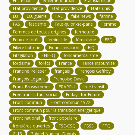
Éric Pinault
étalement urbain
État islamique
État providence
État-providence
États-unis
ÉU
ÉU. guerre
FAE
fake news
famine
FAS
fascisme
Faut-qu'on-se-parle
Femme
Femmes de toutes origines
fermeture
Feux de forêt
féminicide
féminisme
FFQ
Filière batterie
Financiarisation
FIQ
Fitzgibbon
FNEEQ
fondamentalisme
fordisme
forêts
France
France insoumise
Francine Pelletier
français
François Geffroy
François Legault
Françoise David
Franz Broswimmer
FRAPRU
free transit
Free transit. tarif social
Fridays for Future
Front commun
Front commun 1972
Front commun pour la transition énergétique
Front national
front populaire
frontières ouvertes
FSE-CSQ
FSSS
FTQ
G-15
Gabriel Nadeau-Dubois