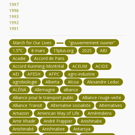
1997
1996
1993
1992
1991
March for Our Lives
"gouvernement ouvrier"
1.5°C
8 mars
15plus.org
2025
ABI
Acadie
Accord de Paris
Accord Kunming-Montréal
ACEUM
ACIDE
AEI
AFESH
AFPC
agro-industrie
agrobiologie
Alberta
Alcoa
Alexandre Leduc
ALÉNA
Allemagne
alliance
Alliance pour le transport public
Alliance rouge-verte
Alliance Transit
Alternative socialiste
Alternatives
Amazon
American Way of Life
Amérindiens
Amir Khadir
André Frappier
Anishinabe
Anishinabé
Anishnabee
Antarsya