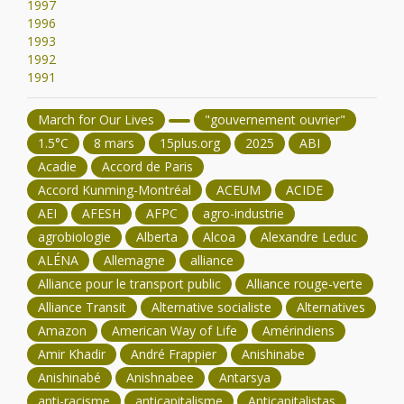
1997
1996
1993
1992
1991
March for Our Lives
"gouvernement ouvrier"
1.5°C
8 mars
15plus.org
2025
ABI
Acadie
Accord de Paris
Accord Kunming-Montréal
ACEUM
ACIDE
AEI
AFESH
AFPC
agro-industrie
agrobiologie
Alberta
Alcoa
Alexandre Leduc
ALÉNA
Allemagne
alliance
Alliance pour le transport public
Alliance rouge-verte
Alliance Transit
Alternative socialiste
Alternatives
Amazon
American Way of Life
Amérindiens
Amir Khadir
André Frappier
Anishinabe
Anishinabé
Anishnabee
Antarsya
anti-racisme
anticapitalisme
Anticapitalistas