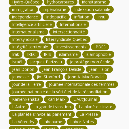
Hydro-Québec
hydrocarbures
identitarisme
immigration
impérialisme
Indexation salariale
indépendance
Indopacific
inflation
Innu
Intelligence artificielle
Internationale
Internationalisme
Intersectionnalité
Intersyndicale
Intersyndicale Québec
Intégrité territoriale
Investissements
IPBES
Irak
IRÉC
IRIS
islamisme
islamophobie
Israël
Jacques Parizeau
Je protège mon école
Jean Dorion
Jean-François Delisle
Jean-Talon
jeunesse
Jim Stanford
John A. MacDonald
Jour de la Terre
Journée internationale des femmes
Journée nationale de la vérité et de la réconciliation
Kanien’kehá:ka
Karl Marx
L'Aut'Journal
L'Autre
La grande transition
La planète s'invite
La planète s'invite au parlement
La Presse
La Vérendry
Labeaume
Labor Notes