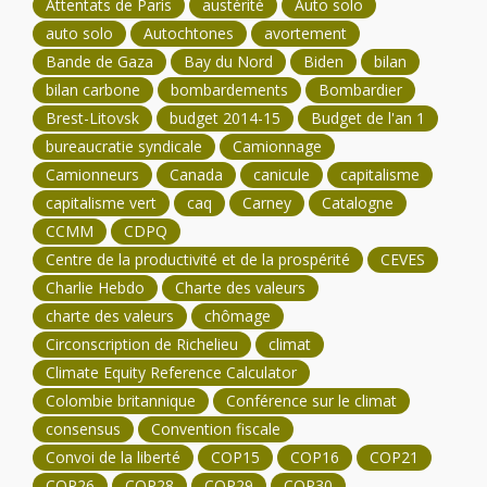
Attentats de Paris
austérité
Auto solo
auto solo
Autochtones
avortement
Bande de Gaza
Bay du Nord
Biden
bilan
bilan carbone
bombardements
Bombardier
Brest-Litovsk
budget 2014-15
Budget de l'an 1
bureaucratie syndicale
Camionnage
Camionneurs
Canada
canicule
capitalisme
capitalisme vert
caq
Carney
Catalogne
CCMM
CDPQ
Centre de la productivité et de la prospérité
CEVES
Charlie Hebdo
Charte des valeurs
charte des valeurs
chômage
Circonscription de Richelieu
climat
Climate Equity Reference Calculator
Colombie britannique
Conférence sur le climat
consensus
Convention fiscale
Convoi de la liberté
COP15
COP16
COP21
COP26
COP28
COP29
COP30