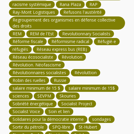
racisme systémique
Rana Plaza
RAP
Ray-Mont Logistiques
Refusons l'austérité
Regroupement des organismes en défense collective
des droits
REM
REM de l'Est
Revolutionnary Socialists
Réforme fiscale
Réformisme radical
Réfugié-e
réfugiés
Réseau express bus (REB)
Réseau écosocialiste
Révolution
Révolution. Néofascisme
Révolutionnaires socialistes
Révoluttion
Robin des ruelles
Russie
salaire minimum de 15 $
salaire minimum de 15$
sciences
SEVPM
Skouries
Sobriété énergétique
Socialist Project
Socialist Voice
Soin et lien
Solidaires pour la démocratie interne
sondages
Sortir du pétrole
SPQ-libre
St-Hubert