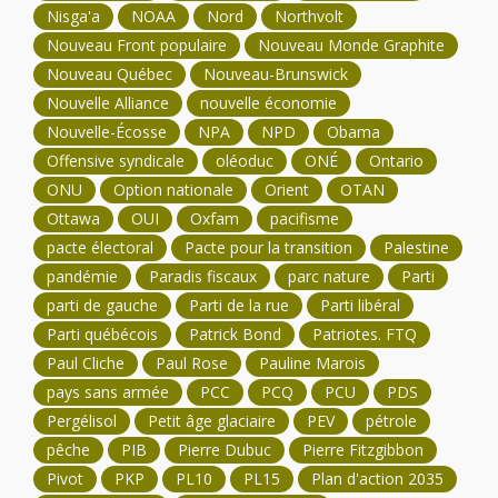
Nisga'a
NOAA
Nord
Northvolt
Nouveau Front populaire
Nouveau Monde Graphite
Nouveau Québec
Nouveau-Brunswick
Nouvelle Alliance
nouvelle économie
Nouvelle-Écosse
NPA
NPD
Obama
Offensive syndicale
oléoduc
ONÉ
Ontario
ONU
Option nationale
Orient
OTAN
Ottawa
OUI
Oxfam
pacifisme
pacte électoral
Pacte pour la transition
Palestine
pandémie
Paradis fiscaux
parc nature
Parti
parti de gauche
Parti de la rue
Parti libéral
Parti québécois
Patrick Bond
Patriotes. FTQ
Paul Cliche
Paul Rose
Pauline Marois
pays sans armée
PCC
PCQ
PCU
PDS
Pergélisol
Petit âge glaciaire
PEV
pétrole
pêche
PIB
Pierre Dubuc
Pierre Fitzgibbon
Pivot
PKP
PL10
PL15
Plan d'action 2035