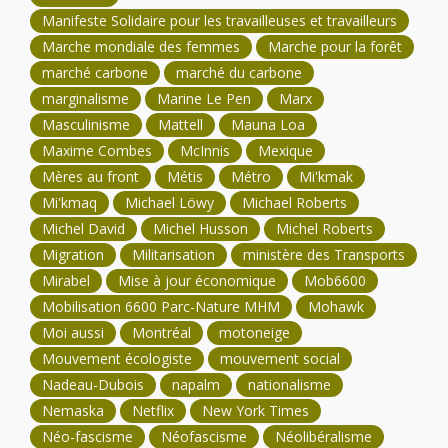
Manifeste Solidaire pour les travailleuses et travailleurs
Marche mondiale des femmes
Marche pour la forêt
marché carbone
marché du carbone
marginalisme
Marine Le Pen
Marx
Masculinisme
Mattell
Mauna Loa
Maxime Combes
McInnis
Mexique
Mères au front
Métis
Métro
Mi'kmak
Mi'kmaq
Michael Löwy
Michael Roberts
Michel David
Michel Husson
Michel Roberts
Migration
Militarisation
ministère des Transports
Mirabel
Mise à jour économique
Mob6600
Mobilisation 6600 Parc-Nature MHM
Mohawk
Moi aussi
Montréal
motoneige
Mouvement écologiste
mouvement social
Nadeau-Dubois
napalm
nationalisme
Nemaska
Netflix
New York Times
Néo-fascisme
Néofascisme
Néolibéralisme