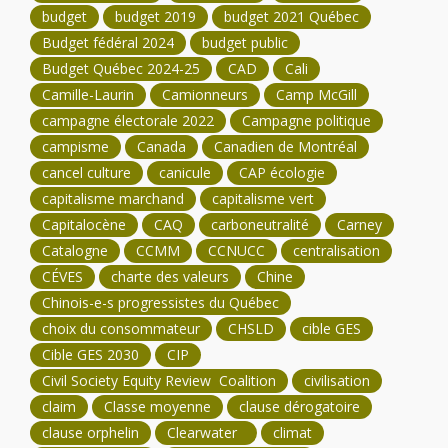
budget
budget 2019
budget 2021 Québec
Budget fédéral 2024
budget public
Budget Québec 2024-25
CAD
Cali
Camille-Laurin
Camionneurs
Camp McGill
campagne électorale 2022
Campagne politique
campisme
Canada
Canadien de Montréal
cancel culture
canicule
CAP écologie
capitalisme marchand
capitalisme vert
Capitalocène
CAQ
carboneutralité
Carney
Catalogne
CCMM
CCNUCC
centralisation
CÉVES
charte des valeurs
Chine
Chinois-e-s progressistes du Québec
choix du consommateur
CHSLD
cible GES
Cible GES 2030
CIP
Civil Society Equity Review Coalition
civilisation
claim
Classe moyenne
clause dérogatoire
clause orphelin
Clearwater
climat