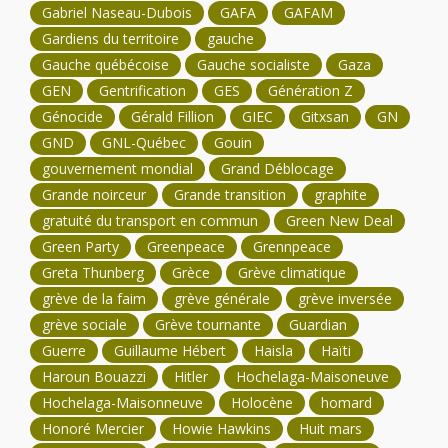
Gabriel Naseau-Dubois
GAFA
GAFAM
Gardiens du territoire
gauche
Gauche québécoise
Gauche socialiste
Gaza
GEN
Gentrification
GES
Génération Z
Génocide
Gérald Fillion
GIEC
Gitxsan
GN
GND
GNL-Québec
Gouin
gouvernement mondial
Grand Déblocage
Grande noirceur
Grande transition
graphite
gratuité du transport en commun
Green New Deal
Green Party
Greenpeace
Grennpeace
Greta Thunberg
Grèce
Grève climatique
grève de la faim
grève générale
grève inversée
grève sociale
Grève tournante
Guardian
Guerre
Guillaume Hébert
Haisla
Haïti
Haroun Bouazzi
Hitler
Hochelaga-Maisoneuve
Hochelaga-Maisonneuve
Holocène
homard
Honoré Mercier
Howie Hawkins
Huit mars