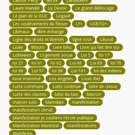
Labour Party
laïcité
Lanaudière
Laure Waridel
Le Devoir
Le grand déblocage
Le plan de la DUC
Legault
Les soulèvements du fleuve
LFI
LGBTQ+
Libéraux
libre-échange
Ligne des droits et libertés
ligne rose
Likoud
Lisée
lithium
Livre bleu
Livre qui fait dire oui
Loblawes
Logement social
Loi 5
loi 17
loi 21
loi 61
loi 62
Loi 66
Loi 69
loi 70
loi 96
Loi 97
loi 98
Loi 101
loi des Indiens
loisir motorisé
Los Angeles
Louis Riel
Lutte commune
Lutte continue
lutte de classe
Lutte des classes
lutte du taxi
Macron
maison solo
Mamdani
manifestation
manifestation climat
Manifestation Je soutiens l'école publique
Manifestation Montréal
manifestations
Manifeste