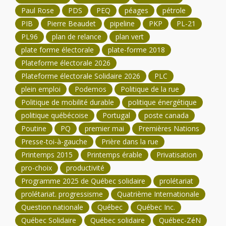
Paul Rose
PDS
PEQ
péages
pétrole
PIB
Pierre Beaudet
pipeline
PKP
PL-21
PL96
plan de relance
plan vert
plate forme électorale
plate-forme 2018
Plateforme électorale 2026
Plateforme électorale Solidaire 2026
PLC
plein emploi
Podemos
Politique de la rue
Politique de mobilité durable
politique énergétique
politique québécoise
Portugal
poste canada
Poutine
PQ
premier mai
Premières Nations
Presse-toi-à-gauche
Prière dans la rue
Printemps 2015
Printemps érable
Privatisation
pro-choix
productivité
Programme 2025 de Québec solidaire
prolétariat
prolétariat. progressisme
Quatrième Internationale
Question nationale
Québec
Québec Inc.
Québec Solidaire
Québec solidaire
Québec-ZéN