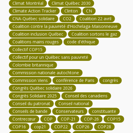
Climat Montréal
Climat Québec 2030
Climate Action Tracker
Clinton
CN
CNA-Québec solidaire
CO2
Coalition 22 avril
Coalition contre la pauvreté d’Hochelaga-Maisonneuve
Coalition inclusion Québec
Coalition sortons le gaz
Coalitions mains rouges
code d'éthique
Collectif COP15
Collectif pour un Québec sans pauvreté
Colombie britannique
Commission nationale autochtone
Commission Viens
conférence de Paris
congrès
Congrès Québec solidaire 2026
Congrès Solidaire 2025
Conseil des canadiens
Conseil du patronat
Conseil national
Conseils de bande
Conservateurs
constituante
Contrecœur
COP
COP-21
COP-26
COP15
COP16
cop21
COP22
COP26
COP28