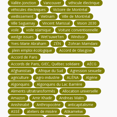
Vallée-Jonction
Vancouver
véhicule électrique
véhicules électriques
Victoire de Montréal
vieillissement
Vietnam
Ville de Montréal
Ville Saguenay
Vincent Marissal
Vision 2030
voile
voile islamique
Voiture conventionnelle
wedge issues
Wet'suwe'ten
Windsor
Yves-Marie Abraham
ZÉN
Zohran Mamdani
plein emploi écologique
Accord de Glasgow
Accord de Paris
Accords de Paris, GIEC, Québec solidaire
AÉCG
Afghanistan
Afrique du Sud
Agression sexuelle
agriculture
agro-industrie
ALÉNA
Algérie
Algonquins
Algonquins du Lac Barrière
Aliments ultratransformés
Allocation universelle
Amazon
Amir Khadir
Andreas Malm
Anishinabé
Anthropocène
anticapitalisme
ASSÉ
ateliers de misère
Atikamekw