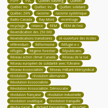
PSPP
PVC
Quebec bashing
Québec
Québec Inc
Québec Inc.
Québec solidaire
Québec ZéN
racisme
racisme systémique
Radio-Canada
Ray-Mont
recentrage
recyclage
relance
REM
REM de l'est
Revendication des 250 000
Revendications transitoires
ré-ouverture des écoles
référendum
Réformisme
Réfugié-e-s
réfugiés
Régime forestier
Républicains
Réseau action climat Canada
Réseau de la rue
Réseau européen de solidarité avec l’Ukraine
Réseau écosocialiste
Réseau militant intersyndical
révolution
révolution allemande
Révolution écosocialiste
Révolution écosocialiste. Démocratie
révolution française
révolution industrielle
révolution soviétique
révolution tranquille
Rhuba Gazal
Richard Desjardins
Ricochet