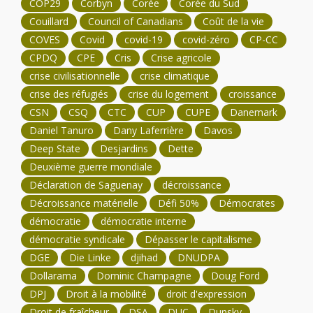
COP29
Corbyn
Corée
Corée du Sud
Couillard
Council of Canadians
Coût de la vie
COVES
Covid
covid-19
covid-zéro
CP-CC
CPDQ
CPE
Cris
Crise agricole
crise civilisationnelle
crise climatique
crise des réfugiés
crise du logement
croissance
CSN
CSQ
CTC
CUP
CUPE
Danemark
Daniel Tanuro
Dany Laferrière
Davos
Deep State
Desjardins
Dette
Deuxième guerre mondiale
Déclaration de Saguenay
décroissance
Décroissance matérielle
Défi 50%
Démocrates
démocratie
démocratie interne
démocratie syndicale
Dépasser le capitalisme
DGE
Die Linke
djihad
DNUDPA
Dollarama
Dominic Champagne
Doug Ford
DPJ
Droit à la mobilité
droit d'expression
Droit de fraîcheur
DSA
DUC
Dunsky