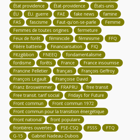
État providence
État-providence
États-unis
ÉU
ÉU. guerre
FAE
fake news
famine
FAS
fascisme
Faut-qu'on-se-parle
Femme
Femmes de toutes origines
fermeture
Feux de forêt
féminicide
féminisme
FFQ
Filière batterie
Financiarisation
FIQ
Fitzgibbon
FNEEQ
fondamentalisme
fordisme
forêts
France
France insoumise
Francine Pelletier
français
François Geffroy
François Legault
Françoise David
Franz Broswimmer
FRAPRU
free transit
Free transit. tarif social
Fridays for Future
Front commun
Front commun 1972
Front commun pour la transition énergétique
Front national
front populaire
frontières ouvertes
FSE-CSQ
FSSS
FTQ
G-15
Gabriel Nadeau-Dubois