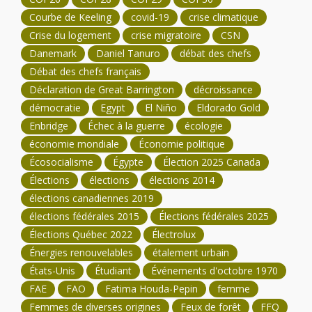
Courbe de Keeling
covid-19
crise climatique
Crise du logement
crise migratoire
CSN
Danemark
Daniel Tanuro
débat des chefs
Débat des chefs français
Déclaration de Great Barrington
décroissance
démocratie
Egypt
El Niño
Eldorado Gold
Enbridge
Échec à la guerre
écologie
économie mondiale
Économie politique
Écosocialisme
Égypte
Élection 2025 Canada
Élections
élections
élections 2014
élections canadiennes 2019
élections fédérales 2015
Élections fédérales 2025
Élections Québec 2022
Électrolux
Énergies renouvelables
étalement urbain
États-Unis
Étudiant
Événements d'octobre 1970
FAE
FAO
Fatima Houda-Pepin
femme
Femmes de diverses origines
Feux de forêt
FFQ