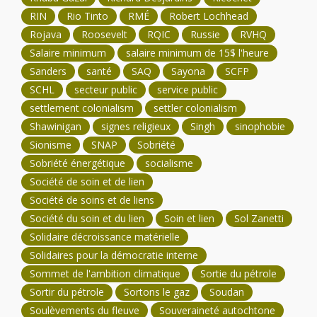
RIN
Rio Tinto
RMÉ
Robert Lochhead
Rojava
Roosevelt
RQIC
Russie
RVHQ
Salaire minimum
salaire minimum de 15$ l'heure
Sanders
santé
SAQ
Sayona
SCFP
SCHL
secteur public
service public
settlement colonialism
settler colonialism
Shawinigan
signes religieux
Singh
sinophobie
Sionisme
SNAP
Sobriété
Sobriété énergétique
socialisme
Société de soin et de lien
Société de soins et de liens
Société du soin et du lien
Soin et lien
Sol Zanetti
Solidaire décroissance matérielle
Solidaires pour la démocratie interne
Sommet de l'ambition climatique
Sortie du pétrole
Sortir du pétrole
Sortons le gaz
Soudan
Soulèvements du fleuve
Souveraineté autochtone