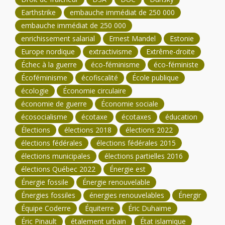
Earthstrike
embauche immédiat de 250 000
embauche immédiat de 250 000
enrichissement salarial
Ernest Mandel
Estonie
Europe nordique
extractivisme
Extrême-droite
Échec à la guerre
éco-féminisme
éco-féministe
Écoféminisme
écofiscalité
École publique
écologie
Économie circulaire
économie de guerre
Économie sociale
écosocialisme
écotaxe
écotaxes
éducation
Élections
élections 2018
élections 2022
élections fédérales
élections fédérales 2015
élections municipales
élections partielles 2016
élections Québec 2022
Énergie est
Énergie fossile
Énergie renouvelable
Énergies fossiles
énergies renouvelables
Énergir
Équipe Coderre
Équiterre
Éric Duhaime
Éric Pinault
étalement urbain
État islamique