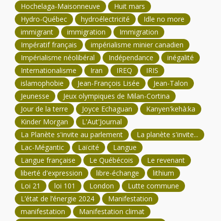
Hochelaga-Maisonneuve
Huit mars
Hydro-Québec
hydroélectricité
Idle no more
immigrant
immigration
Immigration
Impératif français
impérialisme minier canadien
Impérialisme néolibéral
Indépendance
inégalité
Internationalisme
Iran
IREQ
IRIS
islamophobie
Jean-François Lisée
Jean-Talon
Jeunesse
Jeux olympiques de Milan-Cortina
Jour de la terre
Joyce Echaguan
Kanyen'kehà:ka
Kinder Morgan
L'Aut'Journal
La Planète s'invite au parlement
La planète s'invite...
Lac-Mégantic
Laïcité
Langue
Langue française
Le Québécois
Le revenant
liberté d'expression
libre-échange
lithium
Loi 21
loi 101
London
Lutte commune
L’état de l’énergie 2024
Manifestation
manifestation
Manifestation climat