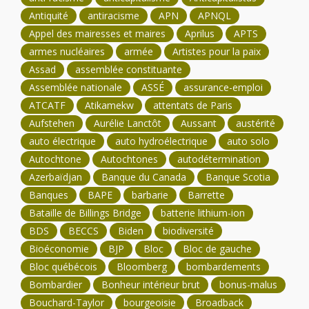
Antiquité
antiracisme
APN
APNQL
Appel des mairesses et maires
Aprilus
APTS
armes nucléaires
armée
Artistes pour la paix
Assad
assemblée constituante
Assemblée nationale
ASSÉ
assurance-emploi
ATCATF
Atikamekw
attentats de Paris
Aufstehen
Aurélie Lanctôt
Aussant
austérité
auto électrique
auto hydroélectrique
auto solo
Autochtone
Autochtones
autodétermination
Azerbaïdjan
Banque du Canada
Banque Scotia
Banques
BAPE
barbarie
Barrette
Bataille de Billings Bridge
batterie lithium-ion
BDS
BECCS
Biden
biodiversité
Bioéconomie
BJP
Bloc
Bloc de gauche
Bloc québécois
Bloomberg
bombardements
Bombardier
Bonheur intérieur brut
bonus-malus
Bouchard-Taylor
bourgeoisie
Broadback