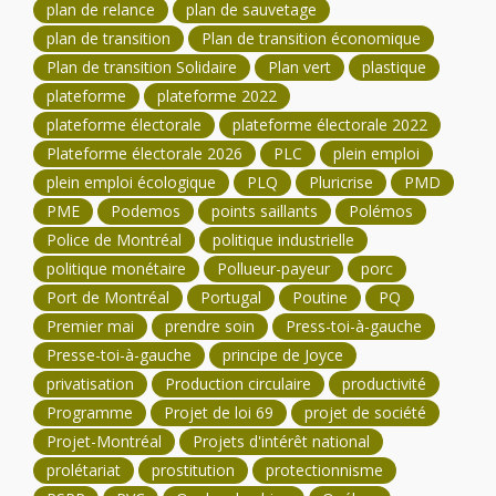
plan de relance
plan de sauvetage
plan de transition
Plan de transition économique
Plan de transition Solidaire
Plan vert
plastique
plateforme
plateforme 2022
plateforme électorale
plateforme électorale 2022
Plateforme électorale 2026
PLC
plein emploi
plein emploi écologique
PLQ
Pluricrise
PMD
PME
Podemos
points saillants
Polémos
Police de Montréal
politique industrielle
politique monétaire
Pollueur-payeur
porc
Port de Montréal
Portugal
Poutine
PQ
Premier mai
prendre soin
Press-toi-à-gauche
Presse-toi-à-gauche
principe de Joyce
privatisation
Production circulaire
productivité
Programme
Projet de loi 69
projet de société
Projet-Montréal
Projets d'intérêt national
prolétariat
prostitution
protectionnisme