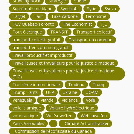
Standing Rock
Stratégie
Suède
Suprématisme blanc
Syndicats
Syrie
Syriza
Target
Tarif
Taxe carbone
terrorisme
TGV Québec-Toronto
The Economist
TJC
Tout électrique
TRANSIT
Transport collectif
transport collectif gratuit
Transport en commun
transport en commun gratuit
Travail productif et improductif
Travailleuses et travailleurs pour la justice climatique
Travailleuses et travailleurs pour la justice climatique
(TJC)
Troisième internationale
Trudeau
Trump
Trump Tarifs
UFP
Ukraine
UQÀM
Venezuela
Viande
violence
voile
voile islamique
Voiture hydroélectrique
vote tactique
Wet'suwe'ten
Wet'suwet'en
Yanis Varoufakis
Climate Action Tracker
Commission de l'écofiscalité du Canada