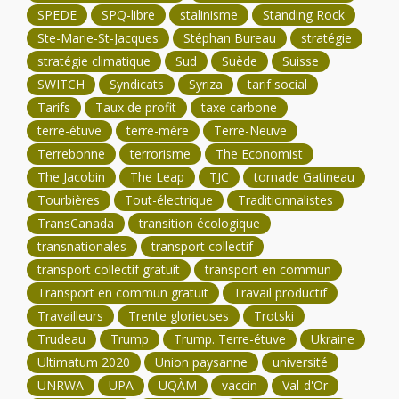
SPEDE
SPQ-libre
stalinisme
Standing Rock
Ste-Marie-St-Jacques
Stéphan Bureau
stratégie
stratégie climatique
Sud
Suède
Suisse
SWITCH
Syndicats
Syriza
tarif social
Tarifs
Taux de profit
taxe carbone
terre-étuve
terre-mère
Terre-Neuve
Terrebonne
terrorisme
The Economist
The Jacobin
The Leap
TJC
tornade Gatineau
Tourbières
Tout-électrique
Traditionnalistes
TransCanada
transition écologique
transnationales
transport collectif
transport collectif gratuit
transport en commun
Transport en commun gratuit
Travail productif
Travailleurs
Trente glorieuses
Trotski
Trudeau
Trump
Trump. Terre-étuve
Ukraine
Ultimatum 2020
Union paysanne
université
UNRWA
UPA
UQÀM
vaccin
Val-d'Or