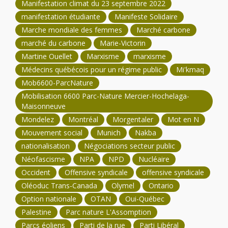
Manifestation climat du 23 septembre 2022
manifestation étudiante
Manifeste Solidaire
Marche mondiale des femmes
Marché carbone
marché du carbone
Marie-Victorin
Martine Ouellet
Marxisme
marxisme
Médecins québécois pour un régime public
Mi'kmaq
Mob6600-ParcNature
Mobilisation 6600 Parc-Nature Mercier-Hochelaga-
Maisonneuve
Mondelez
Montréal
Morgentaler
Mot en N
Mouvement social
Munich
Nakba
nationalisation
Négociations secteur public
Néofascisme
NPA
NPD
Nucléaire
Occident
Offensive syndicale
offensive syndicale
Oléoduc Trans-Canada
Olymel
Ontario
Option nationale
OTAN
Oui-Québec
Palestine
Parc nature L'Assomption
Parcs éoliens
Parti de la rue
Parti Libéral