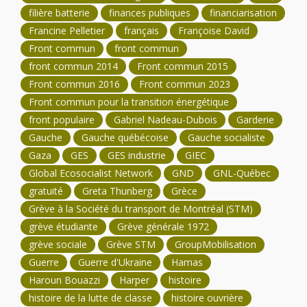
filière batterie
finances publiques
financiarisation
Francine Pelletier
français
Françoise David
Front commun
front commun
front commun 2014
Front commun 2015
Front commun 2016
Front commun 2023
Front commun pour la transition énergétique
front populaire
Gabriel Nadeau-Dubois
Garderie
Gauche
Gauche québécoise
Gauche socialiste
Gaza
GES
GES industrie
GIEC
Global Ecosocialist Network
GND
GNL-Québec
gratuité
Greta Thunberg
Grèce
Grève à la Société du transport de Montréal (STM)
grève étudiante
Grève générale 1972
grève sociale
Grève STM
GroupMobilisation
Guerre
Guerre d'Ukraine
Hamas
Haroun Bouazzi
Harper
histoire
histoire de la lutte de classe
histoire ouvrière