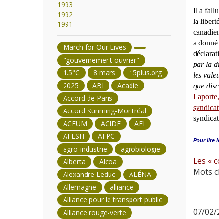
1993
Il a fal
1992
la liber
1991
canadien
a donné 
March for Our Lives
déclarat
"gouvernement ouvrier"
par la d
1.5°C
8 mars
15plus.org
les vale
2025
ABI
Acadie
que disc
Laporte,
Accord de Paris
syndicat
Accord Kunming-Montréal
syndicat
ACEUM
ACIDE
AEI
AFESH
AFPC
Pour lire l
agro-industrie
agrobiologie
Les « c
Alberta
Alcoa
Mots cl
Alexandre Leduc
ALÉNA
Allemagne
alliance
Alliance pour le transport public
07/02/2
Alliance rouge-verte