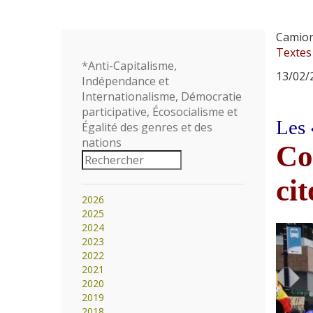
Camio
Textes
*Anti-Capitalisme,
13/02/2
Indépendance et
Internationalisme, Démocratie
participative, Écosocialisme et
Les 
Égalité des genres et des
nations
Co
cit
2026
2025
2024
2023
2022
2021
2020
2019
2018