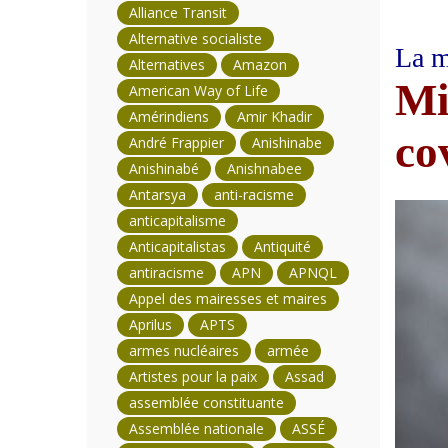
Alliance Transit
Alternative socialiste
La m
Alternatives
Amazon
Mi
American Way of Life
Amérindiens
Amir Khadir
co
André Frappier
Anishinabe
Anishinabé
Anishnabee
Antarsya
anti-racisme
anticapitalisme
Anticapitalistas
Antiquité
antiracisme
APN
APNQL
Appel des mairesses et maires
Aprilus
APTS
armes nucléaires
armée
Artistes pour la paix
Assad
assemblée constituante
Assemblée nationale
ASSÉ