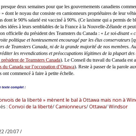
lu presque deux semaines pour que les gouvernements canadiens commen
té » dont le noyau dur consiste en camionneurs propriétaires de leur véh
s dont le 90% salarié est vacciné à 90%. (Ce laxisme qui a permis de blo
des idées à leurs semblables de la France à la Nouvelle-Zélande et peut-
ion officielle du président des Teamsters du Canada : «
Le soi-disant «
c
roite politique et honteusement encouragé par les élus conservateurs
[q
urs de Teamsters Canada, ni de la grande majorité de nos membres. Au
réditer les revendications et préoccupations légitimes de la plupart de
 président de Teamsters Canada
). Le Conseil du travail du Canada est 
s du Canada sur l’occupation d’Ottawa
). Reste à passer de la parole a
s ont commencé à faire à petite échelle.
e
texte complet :
onvois de la liberté » mènent le bal à Ottawa mais non à Wi
és :
Convoi de la liberté
/
Camionneurs
/
Ottawa
/
Windsor
2 /20:07 /