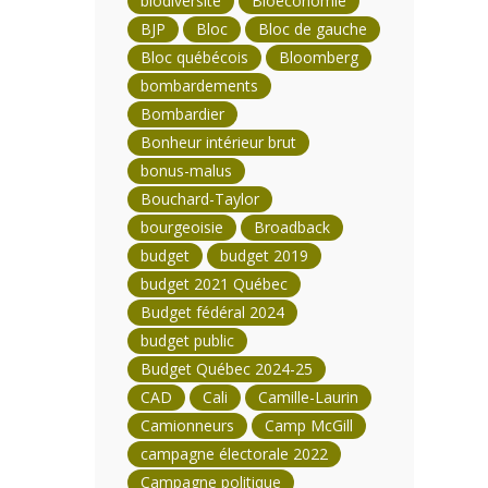
biodiversité
Bioéconomie
BJP
Bloc
Bloc de gauche
Bloc québécois
Bloomberg
bombardements
Bombardier
Bonheur intérieur brut
bonus-malus
Bouchard-Taylor
bourgeoisie
Broadback
budget
budget 2019
budget 2021 Québec
Budget fédéral 2024
budget public
Budget Québec 2024-25
CAD
Cali
Camille-Laurin
Camionneurs
Camp McGill
campagne électorale 2022
Campagne politique