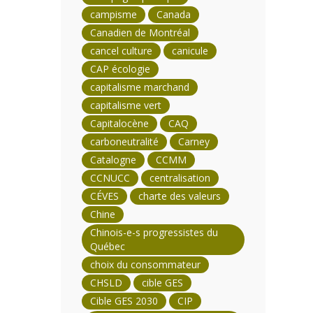
campisme
Canada
Canadien de Montréal
cancel culture
canicule
CAP écologie
capitalisme marchand
capitalisme vert
Capitalocène
CAQ
carboneutralité
Carney
Catalogne
CCMM
CCNUCC
centralisation
CÉVES
charte des valeurs
Chine
Chinois-e-s progressistes du
Québec
choix du consommateur
CHSLD
cible GES
Cible GES 2030
CIP