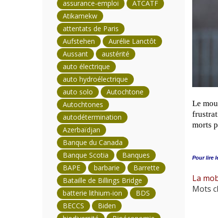
assurance-emploi
ATCATF
Atikamekw
attentats de Paris
Aufstehen
Aurélie Lanctôt
Aussant
austérité
auto électrique
auto hydroélectrique
auto solo
Autochtone
Le mouv
Autochtones
frustra
autodétermination
morts p
Azerbaïdjan
Banque du Canada
Banque Scotia
Banques
Pour lire l
BAPE
barbarie
Barrette
La mob
Bataille de Billings Bridge
Mots cl
batterie lithium-ion
BDS
BECCS
Biden