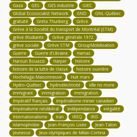
Gaza
GES
GES industrie
GIEC
Global Ecosocialist Network
GND
GNL-Québec
gratuité
Greta Thunberg
Grèce
Grève à la Société du transport de Montréal (STM)
grève étudiante
Grève générale 1972
grève sociale
Grève STM
GroupMobilisation
Guerre
Guerre d'Ukraine
Hamas
Haroun Bouazzi
Harper
histoire
histoire de la lutte de classe
histoire ouvrière
Hochelaga-Maisonneuve
Huit mars
Hydro-Québec
hydroélectricité
Idle no more
immigrant
immigration
Immigration
Impératif français
impérialisme minier canadien
Impérialisme néolibéral
Indépendance
inégalité
Internationalisme
Iran
IREQ
IRIS
islamophobie
Jean-François Lisée
Jean-Talon
Jeunesse
Jeux olympiques de Milan-Cortina