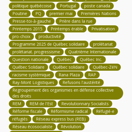
politique québécoise
Portugal
poste canada
Poutine
PQ
premier mai
Premières Nations
Presse-toi-à-gauche
Prière dans la rue
Printemps 2015
Printemps érable
Privatisation
pro-choix
productivité
Programme 2025 de Québec solidaire
prolétariat
prolétariat. progressisme
Quatrième Internationale
Question nationale
Québec
Québec Inc.
Québec Solidaire
Québec solidaire
Québec-ZéN
racisme systémique
Rana Plaza
RAP
Ray-Mont Logistiques
Refusons l'austérité
Regroupement des organismes en défense collective
des droits
REM
REM de l'Est
Revolutionnary Socialists
Réforme fiscale
Réformisme radical
Réfugié-e
réfugiés
Réseau express bus (REB)
Réseau écosocialiste
Révolution