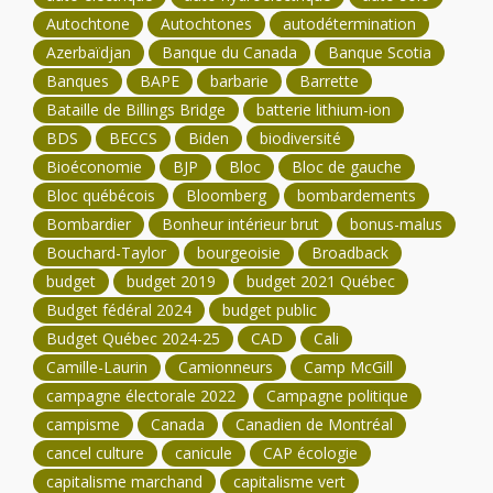
Autochtone
Autochtones
autodétermination
Azerbaïdjan
Banque du Canada
Banque Scotia
Banques
BAPE
barbarie
Barrette
Bataille de Billings Bridge
batterie lithium-ion
BDS
BECCS
Biden
biodiversité
Bioéconomie
BJP
Bloc
Bloc de gauche
Bloc québécois
Bloomberg
bombardements
Bombardier
Bonheur intérieur brut
bonus-malus
Bouchard-Taylor
bourgeoisie
Broadback
budget
budget 2019
budget 2021 Québec
Budget fédéral 2024
budget public
Budget Québec 2024-25
CAD
Cali
Camille-Laurin
Camionneurs
Camp McGill
campagne électorale 2022
Campagne politique
campisme
Canada
Canadien de Montréal
cancel culture
canicule
CAP écologie
capitalisme marchand
capitalisme vert