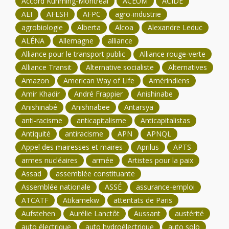
Accord Kunming-Montréal
ACEUM
ACIDE
AEI
AFESH
AFPC
agro-industrie
agrobiologie
Alberta
Alcoa
Alexandre Leduc
ALÉNA
Allemagne
alliance
Alliance pour le transport public
Alliance rouge-verte
Alliance Transit
Alternative socialiste
Alternatives
Amazon
American Way of Life
Amérindiens
Amir Khadir
André Frappier
Anishinabe
Anishinabé
Anishnabee
Antarsya
anti-racisme
anticapitalisme
Anticapitalistas
Antiquité
antiracisme
APN
APNQL
Appel des mairesses et maires
Aprilus
APTS
armes nucléaires
armée
Artistes pour la paix
Assad
assemblée constituante
Assemblée nationale
ASSÉ
assurance-emploi
ATCATF
Atikamekw
attentats de Paris
Aufstehen
Aurélie Lanctôt
Aussant
austérité
auto électrique
auto hydroélectrique
auto solo