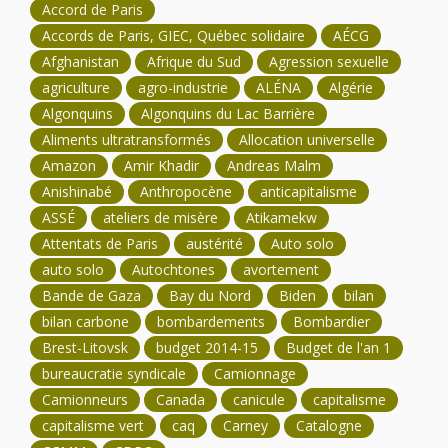
Accord de Paris
Accords de Paris, GIEC, Québec solidaire
AÉCG
Afghanistan
Afrique du Sud
Agression sexuelle
agriculture
agro-industrie
ALÉNA
Algérie
Algonquins
Algonquins du Lac Barrière
Aliments ultratransformés
Allocation universelle
Amazon
Amir Khadir
Andreas Malm
Anishinabé
Anthropocène
anticapitalisme
ASSÉ
ateliers de misère
Atikamekw
Attentats de Paris
austérité
Auto solo
auto solo
Autochtones
avortement
Bande de Gaza
Bay du Nord
Biden
bilan
bilan carbone
bombardements
Bombardier
Brest-Litovsk
budget 2014-15
Budget de l'an 1
bureaucratie syndicale
Camionnage
Camionneurs
Canada
canicule
capitalisme
capitalisme vert
caq
Carney
Catalogne