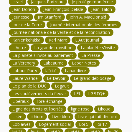
Israël
Jacques Parizeau
Je protège mon école
Jean Dorion
Jean-François Delisle
Jean-Talon
jeunesse
Jim Stanford
John A. MacDonald
Jour de la Terre
Journée internationale des femmes
Journée nationale de la vérité et de la réconciliation
Kanien’kehá:ka
Karl Marx
L'Aut'Journal
L'Autre
La grande transition
La planète s'invite
La planète s'invite au parlement
La Presse
La Vérendry
Labeaume
Labor Notes
Labour Party
laïcité
Lanaudière
Laure Waridel
Le Devoir
Le grand déblocage
Le plan de la DUC
Legault
Les soulèvements du fleuve
LFI
LGBTQ+
Libéraux
libre-échange
Ligne des droits et libertés
ligne rose
Likoud
Lisée
lithium
Livre bleu
Livre qui fait dire oui
Loblawes
Logement social
Loi 5
loi 17
loi 21
loi 61
loi 62
Loi 66
Loi 69
loi 70