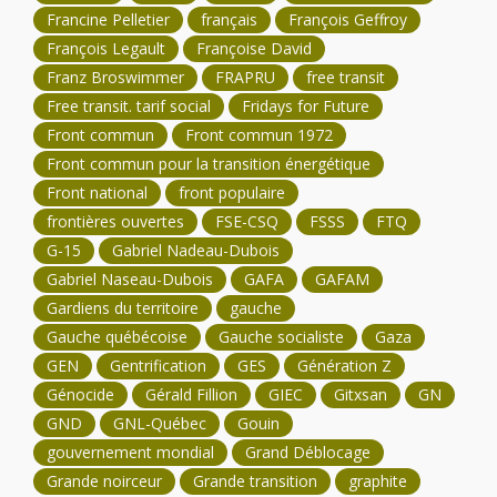
Francine Pelletier
français
François Geffroy
François Legault
Françoise David
Franz Broswimmer
FRAPRU
free transit
Free transit. tarif social
Fridays for Future
Front commun
Front commun 1972
Front commun pour la transition énergétique
Front national
front populaire
frontières ouvertes
FSE-CSQ
FSSS
FTQ
G-15
Gabriel Nadeau-Dubois
Gabriel Naseau-Dubois
GAFA
GAFAM
Gardiens du territoire
gauche
Gauche québécoise
Gauche socialiste
Gaza
GEN
Gentrification
GES
Génération Z
Génocide
Gérald Fillion
GIEC
Gitxsan
GN
GND
GNL-Québec
Gouin
gouvernement mondial
Grand Déblocage
Grande noirceur
Grande transition
graphite