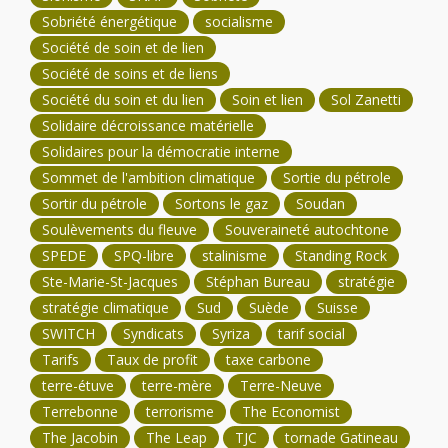
Sobriété énergétique
socialisme
Société de soin et de lien
Société de soins et de liens
Société du soin et du lien
Soin et lien
Sol Zanetti
Solidaire décroissance matérielle
Solidaires pour la démocratie interne
Sommet de l'ambition climatique
Sortie du pétrole
Sortir du pétrole
Sortons le gaz
Soudan
Soulèvements du fleuve
Souveraineté autochtone
SPEDE
SPQ-libre
stalinisme
Standing Rock
Ste-Marie-St-Jacques
Stéphan Bureau
stratégie
stratégie climatique
Sud
Suède
Suisse
SWITCH
Syndicats
Syriza
tarif social
Tarifs
Taux de profit
taxe carbone
terre-étuve
terre-mère
Terre-Neuve
Terrebonne
terrorisme
The Economist
The Jacobin
The Leap
TJC
tornade Gatineau