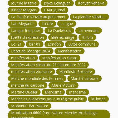
Jour de la terre
Joyce Echaguan
Kanyen'kehà:ka
Kinder Morgan
L'Aut'Journal
La Planète s'invite au parlement
La planète s'invite...
Lac-Mégantic
Laïcité
Langue
Langue française
Le Québécois
Le revenant
liberté d'expression
libre-échange
lithium
Loi 21
loi 101
London
Lutte commune
L’état de l’énergie 2024
Manifestation
manifestation
Manifestation climat
Manifestation climat du 23 septembre 2022
manifestation étudiante
Manifeste Solidaire
Marche mondiale des femmes
Marché carbone
marché du carbone
Marie-Victorin
Martine Ouellet
Marxisme
marxisme
Médecins québécois pour un régime public
Mi'kmaq
Mob6600-ParcNature
Mobilisation 6600 Parc-Nature Mercier-Hochelaga-
Maisonneuve