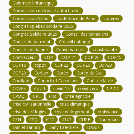
Colombie britannique
Commission nationale autochtone
Commission Viens
conférence de Paris
congrès
Congrès Québec solidaire 2026
Congrès Solidaire 2025
Conseil des canadiens
Conseil du patronat
Conseil national
Conseils de bande
Conservateurs
constituante
Contrecœur
COP
COP-21
COP-26
COP15
COP16
cop21
COP22
COP26
COP28
COP29
Corbyn
Corée
Corée du Sud
Couillard
Council of Canadians
Coût de la vie
COVES
Covid
covid-19
covid-zéro
CP-CC
CPDQ
CPE
Cris
Crise agricole
crise civilisationnelle
crise climatique
crise des réfugiés
crise du logement
croissance
CSN
CSQ
CTC
CUP
CUPE
Danemark
Daniel Tanuro
Dany Laferrière
Davos