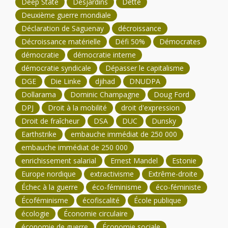
Deep State
Desjardins
Dette
Deuxième guerre mondiale
Déclaration de Saguenay
décroissance
Décroissance matérielle
Défi 50%
Démocrates
démocratie
démocratie interne
démocratie syndicale
Dépasser le capitalisme
DGE
Die Linke
djihad
DNUDPA
Dollarama
Dominic Champagne
Doug Ford
DPJ
Droit à la mobilité
droit d'expression
Droit de fraîcheur
DSA
DUC
Dunsky
Earthstrike
embauche immédiat de 250 000
embauche immédiat de 250 000
enrichissement salarial
Ernest Mandel
Estonie
Europe nordique
extractivisme
Extrême-droite
Échec à la guerre
éco-féminisme
éco-féministe
Écoféminisme
écofiscalité
École publique
écologie
Économie circulaire
économie de guerre
Économie sociale