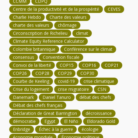
CCMM
CDPQ
Centre de la productivité et de la prospérité
CEVES
Charlie Hebdo
Charte des valeurs
charte des valeurs
chômage
Circonscription de Richelieu
climat
Climate Equity Reference Calculator
Colombie britannique
Conférence sur le climat
consensus
Convention fiscale
Convoi de la liberté
COP15
COP16
COP21
COP26
COP28
COP29
COP30
Courbe de Keeling
covid-19
crise climatique
Crise du logement
crise migratoire
CSN
Danemark
Daniel Tanuro
débat des chefs
Débat des chefs français
Déclaration de Great Barrington
décroissance
démocratie
Egypt
El Niño
Eldorado Gold
Enbridge
Échec à la guerre
écologie
économie mondiale
Économie politique