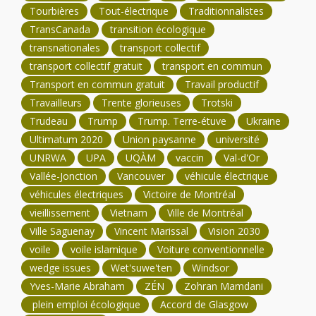
Tourbières
Tout-électrique
Traditionnalistes
TransCanada
transition écologique
transnationales
transport collectif
transport collectif gratuit
transport en commun
Transport en commun gratuit
Travail productif
Travailleurs
Trente glorieuses
Trotski
Trudeau
Trump
Trump. Terre-étuve
Ukraine
Ultimatum 2020
Union paysanne
université
UNRWA
UPA
UQÀM
vaccin
Val-d'Or
Vallée-Jonction
Vancouver
véhicule électrique
véhicules électriques
Victoire de Montréal
vieillissement
Vietnam
Ville de Montréal
Ville Saguenay
Vincent Marissal
Vision 2030
voile
voile islamique
Voiture conventionnelle
wedge issues
Wet'suwe'ten
Windsor
Yves-Marie Abraham
ZÉN
Zohran Mamdani
plein emploi écologique
Accord de Glasgow