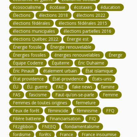
écosocialisme
écotaxe
écotaxes
éducation
Élections
élections 2018
élections 2022
élections fédérales
élections fédérales 2015
élections municipales
élections partielles 2016
élections Québec 2022
Énergie est
Énergie fossile
Énergie renouvelable
Énergies fossiles
énergies renouvelables
Énergir
Équipe Coderre
Équiterre
Éric Duhaime
Éric Pinault
étalement urbain
État islamique
État providence
État-providence
États-unis
ÉU
ÉU. guerre
FAE
fake news
famine
FAS
fascisme
Faut-qu'on-se-parle
Femme
Femmes de toutes origines
fermeture
Feux de forêt
féminicide
féminisme
FFQ
Filière batterie
Financiarisation
FIQ
Fitzgibbon
FNEEQ
fondamentalisme
fordisme
forêts
France
France insoumise