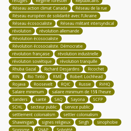
réfugiés
Régime forestier
Républicains
Réseau action climat Canada
Réseau de la rue
Réseau européen de solidarité avec l’Ukraine
Réseau écosocialiste
Réseau militant intersyndical
révolution
révolution allemande
Révolution écosocialiste
Révolution écosocialiste. Démocratie
révolution française
révolution industrielle
révolution soviétique
révolution tranquille
Rhuba Gazal
Richard Desjardins
Ricochet
RIN
Rio Tinto
RMÉ
Robert Lochhead
Rojava
Roosevelt
RQIC
Russie
RVHQ
Salaire minimum
salaire minimum de 15$ l'heure
Sanders
santé
SAQ
Sayona
SCFP
SCHL
secteur public
service public
settlement colonialism
settler colonialism
Shawinigan
signes religieux
Singh
sinophobie
Sionisme
SNAP
Sobriété