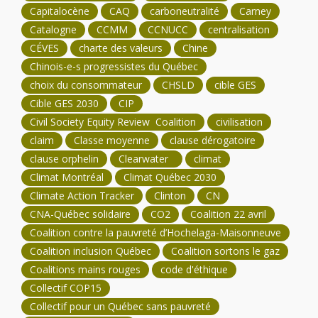
Capitalocène
CAQ
carboneutralité
Carney
Catalogne
CCMM
CCNUCC
centralisation
CÉVES
charte des valeurs
Chine
Chinois-e-s progressistes du Québec
choix du consommateur
CHSLD
cible GES
Cible GES 2030
CIP
Civil Society Equity Review Coalition
civilisation
claim
Classe moyenne
clause dérogatoire
clause orphelin
Clearwater
climat
Climat Montréal
Climat Québec 2030
Climate Action Tracker
Clinton
CN
CNA-Québec solidaire
CO2
Coalition 22 avril
Coalition contre la pauvreté d’Hochelaga-Maisonneuve
Coalition inclusion Québec
Coalition sortons le gaz
Coalitions mains rouges
code d'éthique
Collectif COP15
Collectif pour un Québec sans pauvreté