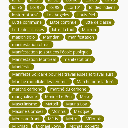
loi 96
Loi 97
loi 98
Loi 101
loi des Indiens
loisir motorisé
Los Angeles
Louis Riel
Lutte commune
Lutte continue
lutte de classe
Lutte des classes
lutte du taxi
Macron
maison solo
Mamdani
manifestation
manifestation climat
Manifestation Je soutiens l'école publique
Manifestation Montréal
manifestations
Manifeste
Manifeste Solidaire pour les travailleuses et travailleurs
Marche mondiale des femmes
Marche pour la forêt
marché carbone
marché du carbone
marginalisme
Marine Le Pen
Marx
Masculinisme
Mattell
Mauna Loa
Maxime Combes
McInnis
Mexique
Mères au front
Métis
Métro
Mi'kmak
Mi'kmaq
Michael Löwy
Michael Roberts