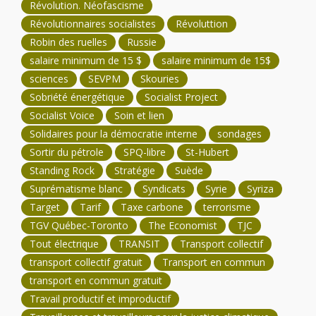
Révolution. Néofascisme
Révolutionnaires socialistes
Révoluttion
Robin des ruelles
Russie
salaire minimum de 15 $
salaire minimum de 15$
sciences
SEVPM
Skouries
Sobriété énergétique
Socialist Project
Socialist Voice
Soin et lien
Solidaires pour la démocratie interne
sondages
Sortir du pétrole
SPQ-libre
St-Hubert
Standing Rock
Stratégie
Suède
Suprématisme blanc
Syndicats
Syrie
Syriza
Target
Tarif
Taxe carbone
terrorisme
TGV Québec-Toronto
The Economist
TJC
Tout électrique
TRANSIT
Transport collectif
transport collectif gratuit
Transport en commun
transport en commun gratuit
Travail productif et improductif