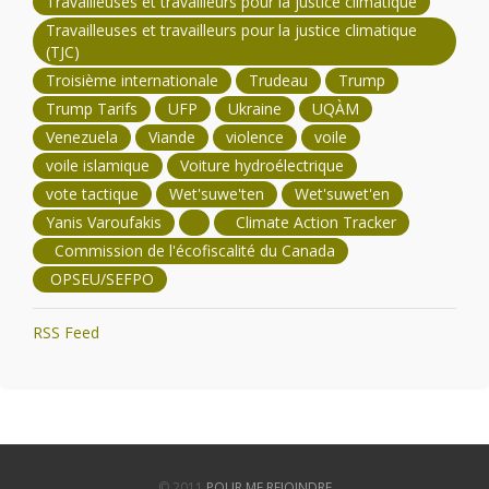
Travailleuses et travailleurs pour la justice climatique
Travailleuses et travailleurs pour la justice climatique
(TJC)
Troisième internationale
Trudeau
Trump
Trump Tarifs
UFP
Ukraine
UQÀM
Venezuela
Viande
violence
voile
voile islamique
Voiture hydroélectrique
vote tactique
Wet'suwe'ten
Wet'suwet'en
Yanis Varoufakis
Climate Action Tracker
Commission de l'écofiscalité du Canada
OPSEU/SEFPO
RSS Feed
© 2011
POUR ME REJOINDRE