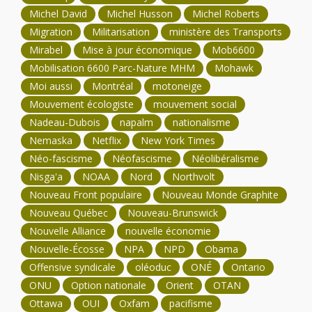
Michel David
Michel Husson
Michel Roberts
Migration
Militarisation
ministère des Transports
Mirabel
Mise à jour économique
Mob6600
Mobilisation 6600 Parc-Nature MHM
Mohawk
Moi aussi
Montréal
motoneige
Mouvement écologiste
mouvement social
Nadeau-Dubois
napalm
nationalisme
Nemaska
Netflix
New York Times
Néo-fascisme
Néofascisme
Néolibéralisme
Nisga'a
NOAA
Nord
Northvolt
Nouveau Front populaire
Nouveau Monde Graphite
Nouveau Québec
Nouveau-Brunswick
Nouvelle Alliance
nouvelle économie
Nouvelle-Écosse
NPA
NPD
Obama
Offensive syndicale
oléoduc
ONÉ
Ontario
ONU
Option nationale
Orient
OTAN
Ottawa
OUI
Oxfam
pacifisme