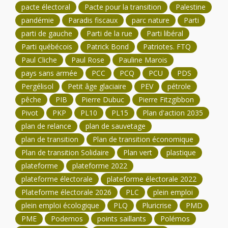
pacte électoral
Pacte pour la transition
Palestine
pandémie
Paradis fiscaux
parc nature
Parti
parti de gauche
Parti de la rue
Parti libéral
Parti québécois
Patrick Bond
Patriotes. FTQ
Paul Cliche
Paul Rose
Pauline Marois
pays sans armée
PCC
PCQ
PCU
PDS
Pergélisol
Petit âge glaciaire
PEV
pétrole
pêche
PIB
Pierre Dubuc
Pierre Fitzgibbon
Pivot
PKP
PL10
PL15
Plan d'action 2035
plan de relance
plan de sauvetage
plan de transition
Plan de transition économique
Plan de transition Solidaire
Plan vert
plastique
plateforme
plateforme 2022
plateforme électorale
plateforme électorale 2022
Plateforme électorale 2026
PLC
plein emploi
plein emploi écologique
PLQ
Pluricrise
PMD
PME
Podemos
points saillants
Polémos