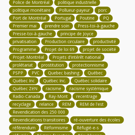
Police de Montréal
politique industrielle
politique monétaire
Pollueur-payeur
porc
Port de Montréal
Portugal
Poutine
PQ
Premier mai
prendre soin
Press-toi-à-gauche
Presse-toi-à-gauche
principe de Joyce
privatisation
Production circulaire
productivité
Programme
Projet de loi 69
projet de société
Projet-Montréal
Projets d'intérêt national
prolétariat
prostitution
protectionnisme
PSPP
PVC
Quebec bashing
Québec
Québec Inc
Québec Inc.
Québec solidaire
Québec ZéN
racisme
racisme systémique
Radio-Canada
Ray-Mont
recentrage
recyclage
relance
REM
REM de l'est
Revendication des 250 000
Revendications transitoires
ré-ouverture des écoles
référendum
Réformisme
Réfugié-e-s