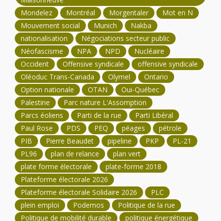
Mondelez
Montréal
Morgentaler
Mot en N
Mouvement social
Munich
Nakba
nationalisation
Négociations secteur public
Néofascisme
NPA
NPD
Nucléaire
Occident
Offensive syndicale
offensive syndicale
Oléoduc Trans-Canada
Olymel
Ontario
Option nationale
OTAN
Oui-Québec
Palestine
Parc nature L'Assomption
Parcs éoliens
Parti de la rue
Parti Libéral
Paul Rose
PDS
PEQ
péages
pétrole
PIB
Pierre Beaudet
pipeline
PKP
PL-21
PL96
plan de relance
plan vert
plate forme électorale
plate-forme 2018
Plateforme électorale 2026
Plateforme électorale Solidaire 2026
PLC
plein emploi
Podemos
Politique de la rue
Politique de mobilité durable
politique énergétique