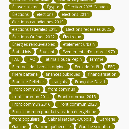
Écosocialisme
Égypte
Élection 2025 Canada
Élections
élections
élections 2014
élections canadiennes 2019
élections fédérales 2015
Élections fédérales 2025
Élections Québec 2022
Électrolux
Énergies renouvelables
étalement urbain
États-Unis
Étudiant
Événements d'octobre 1970
FAE
FAO
Fatima Houda-Pepin
femme
Femmes de diverses origines
Feux de forêt
FFQ
filière batterie
finances publiques
financiarisation
Francine Pelletier
français
Françoise David
Front commun
front commun
front commun 2014
Front commun 2015
Front commun 2016
Front commun 2023
Front commun pour la transition énergétique
front populaire
Gabriel Nadeau-Dubois
Garderie
Gauche
Gauche québécoise
Gauche socialiste