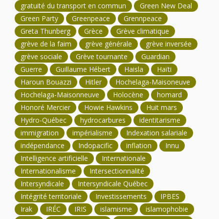
gratuité du transport en commun
Green New Deal
Green Party
Greenpeace
Grennpeace
Greta Thunberg
Grèce
Grève climatique
grève de la faim
grève générale
grève inversée
grève sociale
Grève tournante
Guardian
Guerre
Guillaume Hébert
Haisla
Haïti
Haroun Bouazzi
Hitler
Hochelaga-Maisoneuve
Hochelaga-Maisonneuve
Holocène
homard
Honoré Mercier
Howie Hawkins
Huit mars
Hydro-Québec
hydrocarbures
identitarisme
immigration
impérialisme
Indexation salariale
indépendance
Indopacific
inflation
Innu
Intelligence artificielle
Internationale
Internationalisme
Intersectionnalité
Intersyndicale
Intersyndicale Québec
Intégrité territoriale
Investissements
IPBES
Irak
IRÉC
IRIS
islamisme
islamophobie