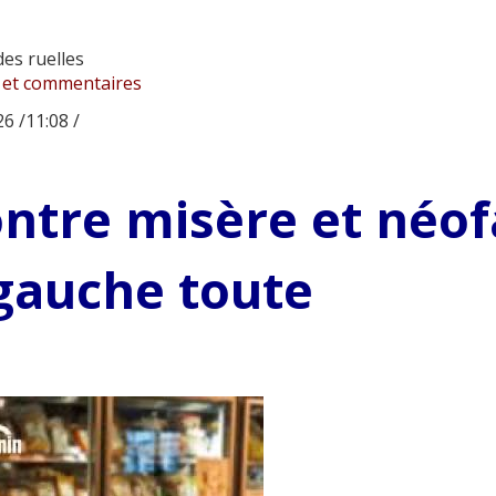
es ruelles
 et commentaires
6 /11:08 /
ntre misère et néof
gauche toute