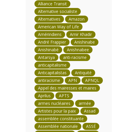
Alliance Transit
Alternative socialiste
Alternatives
Amazon
American Way of Life
Amérindiens
Amir Khadir
André Frappier
Anishinabe
Anishinabé
Anishnabee
Antarsya
anti-racisme
anticapitalisme
Anticapitalistas
Antiquité
antiracisme
APN
APNQL
Appel des mairesses et maires
Aprilus
APTS
armes nucléaires
armée
Artistes pour la paix
Assad
assemblée constituante
Assemblée nationale
ASSÉ