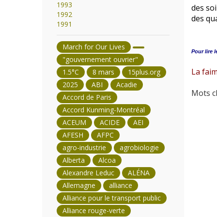
1993
des soi
1992
des qua
1991
March for Our Lives
Pour lire l
"gouvernement ouvrier"
La faim
1.5°C
8 mars
15plus.org
2025
ABI
Acadie
Mots cl
Accord de Paris
Accord Kunming-Montréal
ACEUM
ACIDE
AEI
AFESH
AFPC
agro-industrie
agrobiologie
Alberta
Alcoa
Alexandre Leduc
ALÉNA
Allemagne
alliance
Alliance pour le transport public
Alliance rouge-verte