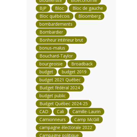
biodiversité
Bioéconomie
BJP
Bloc
Bloc de gauche
Bloc québécois
Bloomberg
bombardements
Bombardier
Bonheur intérieur brut
bonus-malus
Bouchard-Taylor
bourgeoisie
Broadback
budget
budget 2019
budget 2021 Québec
Budget fédéral 2024
budget public
Budget Québec 2024-25
CAD
Cali
Camille-Laurin
Camionneurs
Camp McGill
campagne électorale 2022
Campagne politique