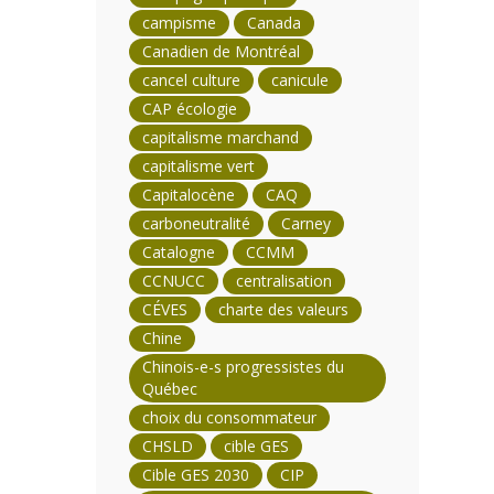
campisme
Canada
Canadien de Montréal
cancel culture
canicule
CAP écologie
capitalisme marchand
capitalisme vert
Capitalocène
CAQ
carboneutralité
Carney
Catalogne
CCMM
CCNUCC
centralisation
CÉVES
charte des valeurs
Chine
Chinois-e-s progressistes du
Québec
choix du consommateur
CHSLD
cible GES
Cible GES 2030
CIP