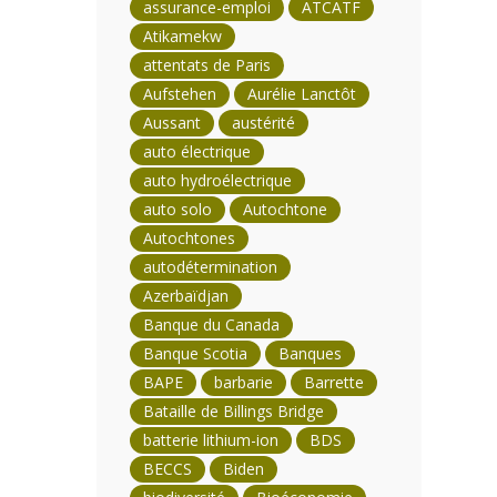
assurance-emploi
ATCATF
Atikamekw
attentats de Paris
Aufstehen
Aurélie Lanctôt
Aussant
austérité
auto électrique
auto hydroélectrique
auto solo
Autochtone
Autochtones
autodétermination
Azerbaïdjan
Banque du Canada
Banque Scotia
Banques
BAPE
barbarie
Barrette
Bataille de Billings Bridge
batterie lithium-ion
BDS
BECCS
Biden