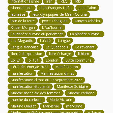
Internationalisme
Iran
IREQ
IRIS
islamophobie
Jean-François Lisée
Jean-Talon
Jeunesse
Jeux olympiques de Milan-Cortina
Jour de la terre
Joyce Echaguan
Kanyen'kehà:ka
Kinder Morgan
L'Aut'Journal
La Planète s'invite au parlement
La planète s'invite...
Lac-Mégantic
Laïcité
Langue
Langue française
Le Québécois
Le revenant
liberté d'expression
libre-échange
lithium
Loi 21
loi 101
London
Lutte commune
L’état de l’énergie 2024
Manifestation
manifestation
Manifestation climat
Manifestation climat du 23 septembre 2022
manifestation étudiante
Manifeste Solidaire
Marche mondiale des femmes
Marché carbone
marché du carbone
Marie-Victorin
Martine Ouellet
Marxisme
marxisme
Médecins québécois pour un régime public
Mi'kmaq