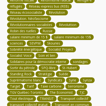
Réforme fiscale
Réformisme radical
Réfugié-e
réfugiés
Réseau express bus (REB)
Réseau écosocialiste
Révolution
Révolution. Néofascisme
Révolutionnaires socialistes
Révoluttion
Robin des ruelles
Russie
salaire minimum de 15 $
salaire minimum de 15$
sciences
SEVPM
Skouries
Sobriété énergétique
Socialist Project
Socialist Voice
Soin et lien
Solidaires pour la démocratie interne
sondages
Sortir du pétrole
SPQ-libre
St-Hubert
Standing Rock
Stratégie
Suède
Suprématisme blanc
Syndicats
Syrie
Syriza
Target
Tarif
Taxe carbone
terrorisme
TGV Québec-Toronto
The Economist
TJC
Tout électrique
TRANSIT
Transport collectif
transport collectif gratuit
Transport en commun