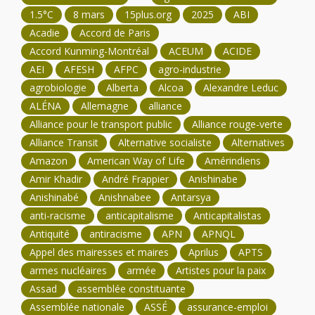
1.5°C
8 mars
15plus.org
2025
ABI
Acadie
Accord de Paris
Accord Kunming-Montréal
ACEUM
ACIDE
AEI
AFESH
AFPC
agro-industrie
agrobiologie
Alberta
Alcoa
Alexandre Leduc
ALÉNA
Allemagne
alliance
Alliance pour le transport public
Alliance rouge-verte
Alliance Transit
Alternative socialiste
Alternatives
Amazon
American Way of Life
Amérindiens
Amir Khadir
André Frappier
Anishinabe
Anishinabé
Anishnabee
Antarsya
anti-racisme
anticapitalisme
Anticapitalistas
Antiquité
antiracisme
APN
APNQL
Appel des mairesses et maires
Aprilus
APTS
armes nucléaires
armée
Artistes pour la paix
Assad
assemblée constituante
Assemblée nationale
ASSÉ
assurance-emploi