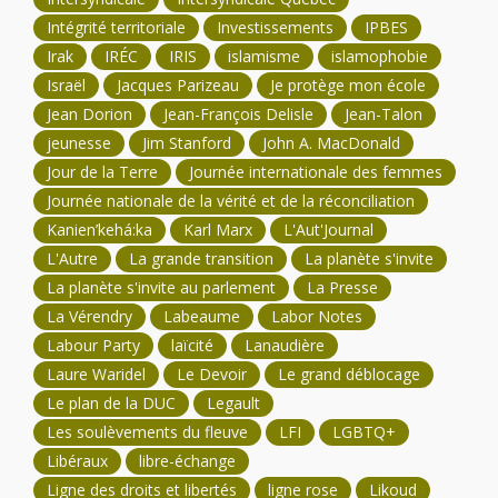
Intégrité territoriale
Investissements
IPBES
Irak
IRÉC
IRIS
islamisme
islamophobie
Israël
Jacques Parizeau
Je protège mon école
Jean Dorion
Jean-François Delisle
Jean-Talon
jeunesse
Jim Stanford
John A. MacDonald
Jour de la Terre
Journée internationale des femmes
Journée nationale de la vérité et de la réconciliation
Kanien’kehá:ka
Karl Marx
L'Aut'Journal
L'Autre
La grande transition
La planète s'invite
La planète s'invite au parlement
La Presse
La Vérendry
Labeaume
Labor Notes
Labour Party
laïcité
Lanaudière
Laure Waridel
Le Devoir
Le grand déblocage
Le plan de la DUC
Legault
Les soulèvements du fleuve
LFI
LGBTQ+
Libéraux
libre-échange
Ligne des droits et libertés
ligne rose
Likoud