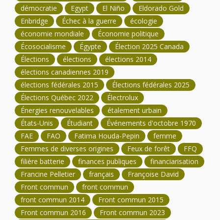
démocratie
Egypt
El Niño
Eldorado Gold
Enbridge
Échec à la guerre
écologie
économie mondiale
Économie politique
Écosocialisme
Égypte
Élection 2025 Canada
Élections
élections
élections 2014
élections canadiennes 2019
élections fédérales 2015
Élections fédérales 2025
Élections Québec 2022
Électrolux
Énergies renouvelables
étalement urbain
États-Unis
Étudiant
Événements d'octobre 1970
FAE
FAO
Fatima Houda-Pepin
femme
Femmes de diverses origines
Feux de forêt
FFQ
filière batterie
finances publiques
financiarisation
Francine Pelletier
français
Françoise David
Front commun
front commun
front commun 2014
Front commun 2015
Front commun 2016
Front commun 2023