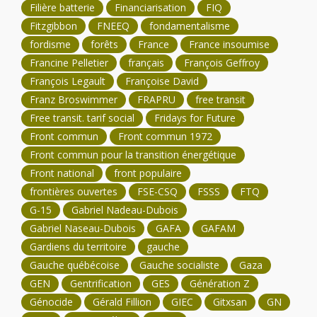
Filière batterie
Financiarisation
FIQ
Fitzgibbon
FNEEQ
fondamentalisme
fordisme
forêts
France
France insoumise
Francine Pelletier
français
François Geffroy
François Legault
Françoise David
Franz Broswimmer
FRAPRU
free transit
Free transit. tarif social
Fridays for Future
Front commun
Front commun 1972
Front commun pour la transition énergétique
Front national
front populaire
frontières ouvertes
FSE-CSQ
FSSS
FTQ
G-15
Gabriel Nadeau-Dubois
Gabriel Naseau-Dubois
GAFA
GAFAM
Gardiens du territoire
gauche
Gauche québécoise
Gauche socialiste
Gaza
GEN
Gentrification
GES
Génération Z
Génocide
Gérald Fillion
GIEC
Gitxsan
GN