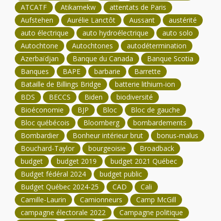
ATCATF
Atikamekw
attentats de Paris
Aufstehen
Aurélie Lanctôt
Aussant
austérité
auto électrique
auto hydroélectrique
auto solo
Autochtone
Autochtones
autodétermination
Azerbaïdjan
Banque du Canada
Banque Scotia
Banques
BAPE
barbarie
Barrette
Bataille de Billings Bridge
batterie lithium-ion
BDS
BECCS
Biden
biodiversité
Bioéconomie
BJP
Bloc
Bloc de gauche
Bloc québécois
Bloomberg
bombardements
Bombardier
Bonheur intérieur brut
bonus-malus
Bouchard-Taylor
bourgeoisie
Broadback
budget
budget 2019
budget 2021 Québec
Budget fédéral 2024
budget public
Budget Québec 2024-25
CAD
Cali
Camille-Laurin
Camionneurs
Camp McGill
campagne électorale 2022
Campagne politique