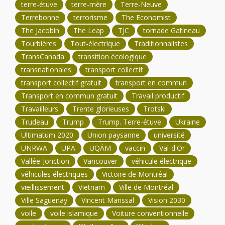
terre-étuve
terre-mère
Terre-Neuve
Terrebonne
terrorisme
The Economist
The Jacobin
The Leap
TJC
tornade Gatineau
Tourbières
Tout-électrique
Traditionnalistes
TransCanada
transition écologique
transnationales
transport collectif
transport collectif gratuit
transport en commun
Transport en commun gratuit
Travail productif
Travailleurs
Trente glorieuses
Trotski
Trudeau
Trump
Trump. Terre-étuve
Ukraine
Ultimatum 2020
Union paysanne
université
UNRWA
UPA
UQÀM
vaccin
Val-d'Or
Vallée-Jonction
Vancouver
véhicule électrique
véhicules électriques
Victoire de Montréal
vieillissement
Vietnam
Ville de Montréal
Ville Saguenay
Vincent Marissal
Vision 2030
voile
voile islamique
Voiture conventionnelle