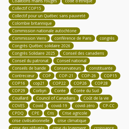
Coalitions mains rouges
code d'éthique
Collectif COP15
Collectif pour un Québec sans pauvreté
Colombie britannique
Commission nationale autochtone
Commission Viens
conférence de Paris
congrès
Congrès Québec solidaire 2026
Congrès Solidaire 2025
Conseil des canadiens
Conseil du patronat
Conseil national
Conseils de bande
Conservateurs
constituante
Contrecœur
COP
COP-21
COP-26
COP15
COP16
cop21
COP22
COP26
COP28
COP29
Corbyn
Corée
Corée du Sud
Couillard
Council of Canadians
Coût de la vie
COVES
Covid
covid-19
covid-zéro
CP-CC
CPDQ
CPE
Cris
Crise agricole
crise civilisationnelle
crise climatique
crise des réfugiés
crise du logement
croissance