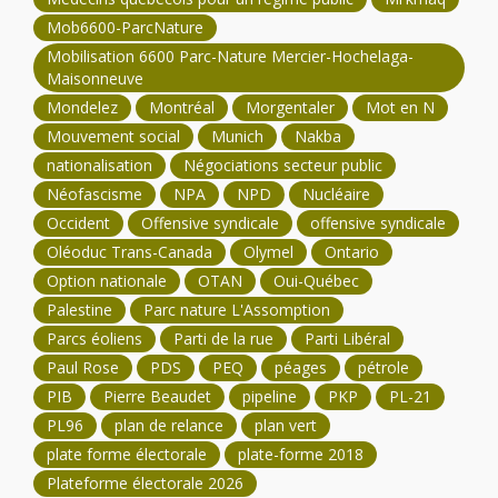
Mob6600-ParcNature
Mobilisation 6600 Parc-Nature Mercier-Hochelaga-
Maisonneuve
Mondelez
Montréal
Morgentaler
Mot en N
Mouvement social
Munich
Nakba
nationalisation
Négociations secteur public
Néofascisme
NPA
NPD
Nucléaire
Occident
Offensive syndicale
offensive syndicale
Oléoduc Trans-Canada
Olymel
Ontario
Option nationale
OTAN
Oui-Québec
Palestine
Parc nature L'Assomption
Parcs éoliens
Parti de la rue
Parti Libéral
Paul Rose
PDS
PEQ
péages
pétrole
PIB
Pierre Beaudet
pipeline
PKP
PL-21
PL96
plan de relance
plan vert
plate forme électorale
plate-forme 2018
Plateforme électorale 2026