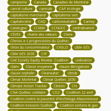
campisme
Canada
Canadien de Montréal
cancel culture
canicule
CAP écologie
capitalisme marchand
capitalisme vert
Capitalocène
CAQ
carboneutralité
Carney
Catalogne
CCMM
CCNUCC
centralisation
CÉVES
charte des valeurs
Chine
Chinois-e-s progressistes du Québec
choix du consommateur
CHSLD
cible GES
Cible GES 2030
CIP
Civil Society Equity Review Coalition
civilisation
claim
Classe moyenne
clause dérogatoire
clause orphelin
Clearwater
climat
Climat Montréal
Climat Québec 2030
Climate Action Tracker
Clinton
CN
CNA-Québec solidaire
CO2
Coalition 22 avril
Coalition contre la pauvreté d’Hochelaga-Maisonneuve
Coalition inclusion Québec
Coalition sortons le gaz