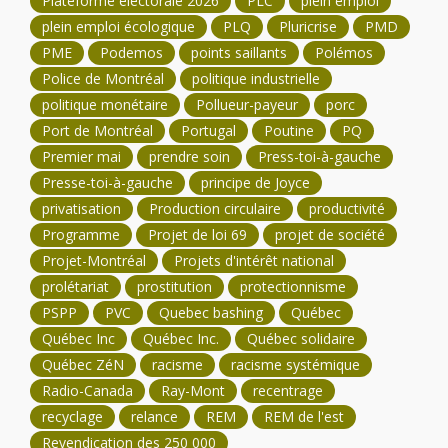
Plateforme électorale 2026
PLC
plein emploi
plein emploi écologique
PLQ
Pluricrise
PMD
PME
Podemos
points saillants
Polémos
Police de Montréal
politique industrielle
politique monétaire
Pollueur-payeur
porc
Port de Montréal
Portugal
Poutine
PQ
Premier mai
prendre soin
Press-toi-à-gauche
Presse-toi-à-gauche
principe de Joyce
privatisation
Production circulaire
productivité
Programme
Projet de loi 69
projet de société
Projet-Montréal
Projets d'intérêt national
prolétariat
prostitution
protectionnisme
PSPP
PVC
Quebec bashing
Québec
Québec Inc
Québec Inc.
Québec solidaire
Québec ZéN
racisme
racisme systémique
Radio-Canada
Ray-Mont
recentrage
recyclage
relance
REM
REM de l'est
Revendication des 250 000