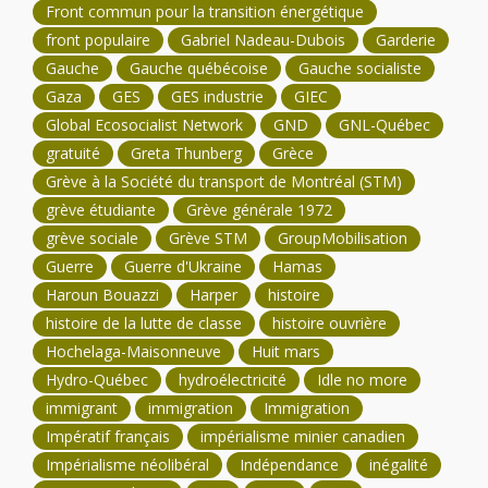
Front commun pour la transition énergétique
front populaire
Gabriel Nadeau-Dubois
Garderie
Gauche
Gauche québécoise
Gauche socialiste
Gaza
GES
GES industrie
GIEC
Global Ecosocialist Network
GND
GNL-Québec
gratuité
Greta Thunberg
Grèce
Grève à la Société du transport de Montréal (STM)
grève étudiante
Grève générale 1972
grève sociale
Grève STM
GroupMobilisation
Guerre
Guerre d'Ukraine
Hamas
Haroun Bouazzi
Harper
histoire
histoire de la lutte de classe
histoire ouvrière
Hochelaga-Maisonneuve
Huit mars
Hydro-Québec
hydroélectricité
Idle no more
immigrant
immigration
Immigration
Impératif français
impérialisme minier canadien
Impérialisme néolibéral
Indépendance
inégalité