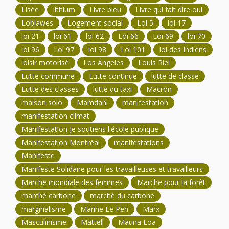
Lisée
lithium
Livre bleu
Livre qui fait dire oui
Loblawes
Logement social
Loi 5
loi 17
loi 21
loi 61
loi 62
Loi 66
Loi 69
loi 70
loi 96
Loi 97
loi 98
Loi 101
loi des Indiens
loisir motorisé
Los Angeles
Louis Riel
Lutte commune
Lutte continue
lutte de classe
Lutte des classes
lutte du taxi
Macron
maison solo
Mamdani
manifestation
manifestation climat
Manifestation Je soutiens l'école publique
Manifestation Montréal
manifestations
Manifeste
Manifeste Solidaire pour les travailleuses et travailleurs
Marche mondiale des femmes
Marche pour la forêt
marché carbone
marché du carbone
marginalisme
Marine Le Pen
Marx
Masculinisme
Mattell
Mauna Loa