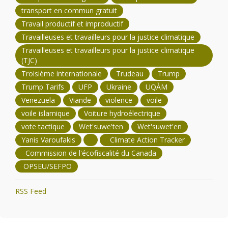
transport en commun gratuit
Travail productif et improductif
Travailleuses et travailleurs pour la justice climatique
Travailleuses et travailleurs pour la justice climatique
(TJC)
Troisième internationale
Trudeau
Trump
Trump Tarifs
UFP
Ukraine
UQÀM
Venezuela
Viande
violence
voile
voile islamique
Voiture hydroélectrique
vote tactique
Wet'suwe'ten
Wet'suwet'en
Yanis Varoufakis
Climate Action Tracker
Commission de l'écofiscalité du Canada
OPSEU/SEFPO
RSS Feed