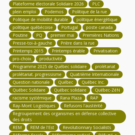
Plateforme électorale Solidaire 2026
PLC
plein emploi
Podemos
Politique de la rue
Politique de mobilité durable
politique énergétique
politique québécoise
Portugal
poste canada
Poutine
PQ
premier mai
Premières Nations
Presse-toi-à-gauche
Prière dans la rue
Printemps 2015
Printemps érable
Privatisation
pro-choix
productivité
Programme 2025 de Québec solidaire
prolétariat
prolétariat. progressisme
Quatrième Internationale
Question nationale
Québec
Québec Inc.
Québec Solidaire
Québec solidaire
Québec-ZéN
racisme systémique
Rana Plaza
RAP
Ray-Mont Logistiques
Refusons l'austérité
Regroupement des organismes en défense collective
des droits
REM
REM de l'Est
Revolutionnary Socialists