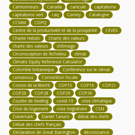
Camionneurs
Canada
canicule
capitalisme
capitalisme vert
caq
Carney
Catalogne
CCMM
CDPQ
Centre de la productivité et de la prospérité
CEVES
Charlie Hebdo
Charte des valeurs
charte des valeurs
chômage
Circonscription de Richelieu
climat
Climate Equity Reference Calculator
Colombie britannique
Conférence sur le climat
consensus
Convention fiscale
Convoi de la liberté
COP15
COP16
COP21
COP26
COP28
COP29
COP30
Courbe de Keeling
covid-19
crise climatique
Crise du logement
crise migratoire
CSN
Danemark
Daniel Tanuro
débat des chefs
Débat des chefs français
Déclaration de Great Barrington
décroissance