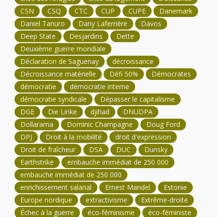
CSN
CSQ
CTC
CUP
CUPE
Danemark
Daniel Tanuro
Dany Laferrière
Davos
Deep State
Desjardins
Dette
Deuxième guerre mondiale
Déclaration de Saguenay
décroissance
Décroissance matérielle
Défi 50%
Démocrates
démocratie
démocratie interne
démocratie syndicale
Dépasser le capitalisme
DGE
Die Linke
djihad
DNUDPA
Dollarama
Dominic Champagne
Doug Ford
DPJ
Droit à la mobilité
droit d'expression
Droit de fraîcheur
DSA
DUC
Dunsky
Earthstrike
embauche immédiat de 250 000
embauche immédiat de 250 000
enrichissement salarial
Ernest Mandel
Estonie
Europe nordique
extractivisme
Extrême-droite
Échec à la guerre
éco-féminisme
éco-féministe