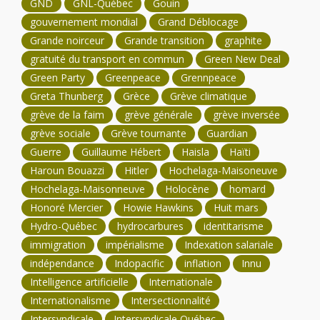
GND
GNL-Québec
Gouin
gouvernement mondial
Grand Déblocage
Grande noirceur
Grande transition
graphite
gratuité du transport en commun
Green New Deal
Green Party
Greenpeace
Grennpeace
Greta Thunberg
Grèce
Grève climatique
grève de la faim
grève générale
grève inversée
grève sociale
Grève tournante
Guardian
Guerre
Guillaume Hébert
Haisla
Haïti
Haroun Bouazzi
Hitler
Hochelaga-Maisoneuve
Hochelaga-Maisonneuve
Holocène
homard
Honoré Mercier
Howie Hawkins
Huit mars
Hydro-Québec
hydrocarbures
identitarisme
immigration
impérialisme
Indexation salariale
indépendance
Indopacific
inflation
Innu
Intelligence artificielle
Internationale
Internationalisme
Intersectionnalité
Intersyndicale
Intersyndicale Québec