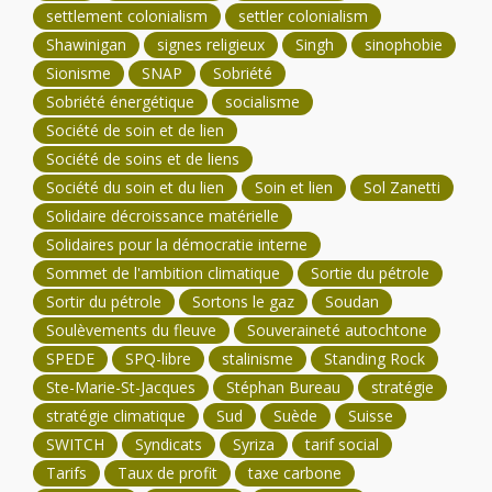
settlement colonialism
settler colonialism
Shawinigan
signes religieux
Singh
sinophobie
Sionisme
SNAP
Sobriété
Sobriété énergétique
socialisme
Société de soin et de lien
Société de soins et de liens
Société du soin et du lien
Soin et lien
Sol Zanetti
Solidaire décroissance matérielle
Solidaires pour la démocratie interne
Sommet de l'ambition climatique
Sortie du pétrole
Sortir du pétrole
Sortons le gaz
Soudan
Soulèvements du fleuve
Souveraineté autochtone
SPEDE
SPQ-libre
stalinisme
Standing Rock
Ste-Marie-St-Jacques
Stéphan Bureau
stratégie
stratégie climatique
Sud
Suède
Suisse
SWITCH
Syndicats
Syriza
tarif social
Tarifs
Taux de profit
taxe carbone