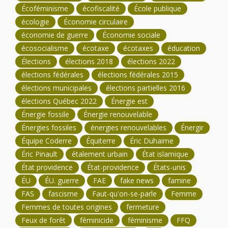
Écoféminisme
écofiscalité
École publique
écologie
Économie circulaire
économie de guerre
Économie sociale
écosocialisme
écotaxe
écotaxes
éducation
Élections
élections 2018
élections 2022
élections fédérales
élections fédérales 2015
élections municipales
élections partielles 2016
élections Québec 2022
Énergie est
Énergie fossile
Énergie renouvelable
Énergies fossiles
énergies renouvelables
Énergir
Équipe Coderre
Équiterre
Éric Duhaime
Éric Pinault
étalement urbain
État islamique
État providence
État-providence
États-unis
ÉU
ÉU. guerre
FAE
fake news
famine
FAS
fascisme
Faut-qu'on-se-parle
Femme
Femmes de toutes origines
fermeture
Feux de forêt
féminicide
féminisme
FFQ