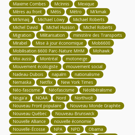
Maxime Combes
McInnis
Mexique
Mères au front
Métis
Métro
Mi'kmak
Mi'kmaq
Michael Löwy
Michael Roberts
Michel David
Michel Husson
Michel Roberts
Migration
Militarisation
ministère des Transports
Mirabel
Mise à jour économique
Mob6600
Mobilisation 6600 Parc-Nature MHM
Mohawk
Moi aussi
Montréal
motoneige
Mouvement écologiste
mouvement social
Nadeau-Dubois
napalm
nationalisme
Nemaska
Netflix
New York Times
Néo-fascisme
Néofascisme
Néolibéralisme
Nisga'a
NOAA
Nord
Northvolt
Nouveau Front populaire
Nouveau Monde Graphite
Nouveau Québec
Nouveau-Brunswick
Nouvelle Alliance
nouvelle économie
Nouvelle-Écosse
NPA
NPD
Obama