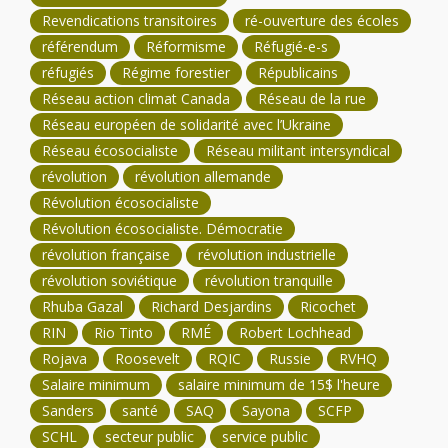
Revendications transitoires
ré-ouverture des écoles
référendum
Réformisme
Réfugié-e-s
réfugiés
Régime forestier
Républicains
Réseau action climat Canada
Réseau de la rue
Réseau européen de solidarité avec l’Ukraine
Réseau écosocialiste
Réseau militant intersyndical
révolution
révolution allemande
Révolution écosocialiste
Révolution écosocialiste. Démocratie
révolution française
révolution industrielle
révolution soviétique
révolution tranquille
Rhuba Gazal
Richard Desjardins
Ricochet
RIN
Rio Tinto
RMÉ
Robert Lochhead
Rojava
Roosevelt
RQIC
Russie
RVHQ
Salaire minimum
salaire minimum de 15$ l'heure
Sanders
santé
SAQ
Sayona
SCFP
SCHL
secteur public
service public