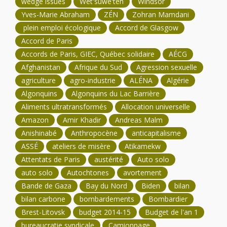
wedge issues
Wet'suwe'ten
Windsor
Yves-Marie Abraham
ZÉN
Zohran Mamdani
plein emploi écologique
Accord de Glasgow
Accord de Paris
Accords de Paris, GIEC, Québec solidaire
AÉCG
Afghanistan
Afrique du Sud
Agression sexuelle
agriculture
agro-industrie
ALÉNA
Algérie
Algonquins
Algonquins du Lac Barrière
Aliments ultratransformés
Allocation universelle
Amazon
Amir Khadir
Andreas Malm
Anishinabé
Anthropocène
anticapitalisme
ASSÉ
ateliers de misère
Atikamekw
Attentats de Paris
austérité
Auto solo
auto solo
Autochtones
avortement
Bande de Gaza
Bay du Nord
Biden
bilan
bilan carbone
bombardements
Bombardier
Brest-Litovsk
budget 2014-15
Budget de l'an 1
bureaucratie syndicale
Camionnage