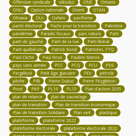
Offensive syndicale
oléoduc
ONÉ
Ontario
ONU
Option nationale
Orient
OTAN
Ottawa
OUI
Oxfam
pacifisme
pacte électoral
Pacte pour la transition
Palestine
pandémie
Paradis fiscaux
parc nature
Parti
parti de gauche
Parti de la rue
Parti libéral
Parti québécois
Patrick Bond
Patriotes. FTQ
Paul Cliche
Paul Rose
Pauline Marois
pays sans armée
PCC
PCQ
PCU
PDS
Pergélisol
Petit âge glaciaire
PEV
pétrole
pêche
PIB
Pierre Dubuc
Pierre Fitzgibbon
Pivot
PKP
PL10
PL15
Plan d'action 2035
plan de relance
plan de sauvetage
plan de transition
Plan de transition économique
Plan de transition Solidaire
Plan vert
plastique
plateforme
plateforme 2022
plateforme électorale
plateforme électorale 2022