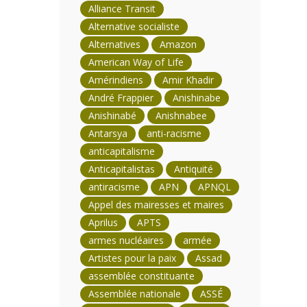
Alliance Transit
Alternative socialiste
Alternatives
Amazon
American Way of Life
Amérindiens
Amir Khadir
André Frappier
Anishinabe
Anishinabé
Anishnabee
Antarsya
anti-racisme
anticapitalisme
Anticapitalistas
Antiquité
antiracisme
APN
APNQL
Appel des mairesses et maires
Aprilus
APTS
armes nucléaires
armée
Artistes pour la paix
Assad
assemblée constituante
Assemblée nationale
ASSÉ