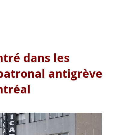
tré dans les
patronal antigrève
ntréal