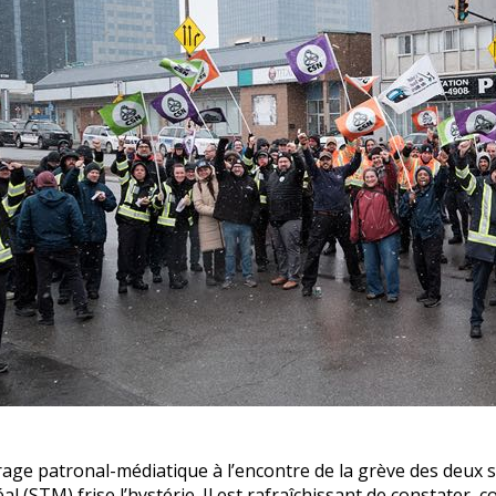
age patronal-médiatique à l’encontre de la grève des deux s
l (STM) frise l’hystérie. Il est rafraîchissant de constater, 