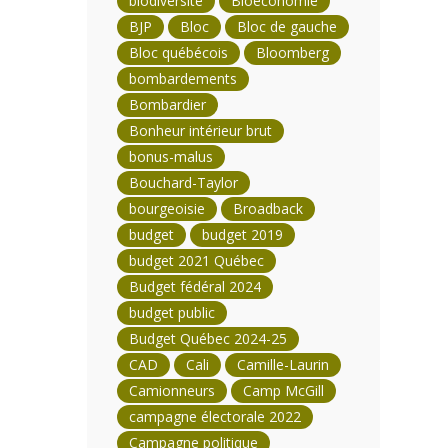
biodiversité
Bioéconomie
BJP
Bloc
Bloc de gauche
Bloc québécois
Bloomberg
bombardements
Bombardier
Bonheur intérieur brut
bonus-malus
Bouchard-Taylor
bourgeoisie
Broadback
budget
budget 2019
budget 2021 Québec
Budget fédéral 2024
budget public
Budget Québec 2024-25
CAD
Cali
Camille-Laurin
Camionneurs
Camp McGill
campagne électorale 2022
Campagne politique