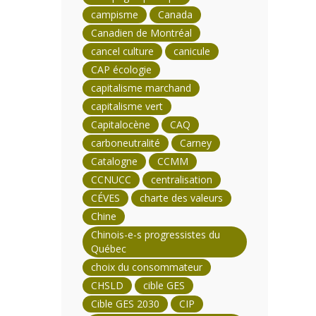
campisme
Canada
Canadien de Montréal
cancel culture
canicule
CAP écologie
capitalisme marchand
capitalisme vert
Capitalocène
CAQ
carboneutralité
Carney
Catalogne
CCMM
CCNUCC
centralisation
CÉVES
charte des valeurs
Chine
Chinois-e-s progressistes du
Québec
choix du consommateur
CHSLD
cible GES
Cible GES 2030
CIP