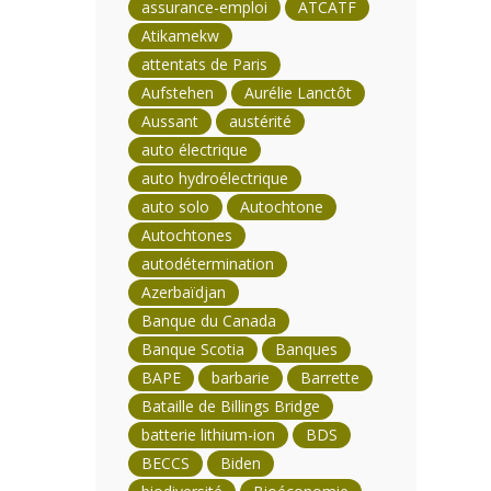
assurance-emploi
ATCATF
Atikamekw
attentats de Paris
Aufstehen
Aurélie Lanctôt
Aussant
austérité
auto électrique
auto hydroélectrique
auto solo
Autochtone
Autochtones
autodétermination
Azerbaïdjan
Banque du Canada
Banque Scotia
Banques
BAPE
barbarie
Barrette
Bataille de Billings Bridge
batterie lithium-ion
BDS
BECCS
Biden