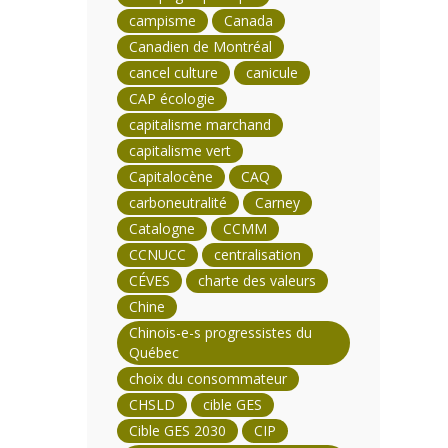
campisme
Canada
Canadien de Montréal
cancel culture
canicule
CAP écologie
capitalisme marchand
capitalisme vert
Capitalocène
CAQ
carboneutralité
Carney
Catalogne
CCMM
CCNUCC
centralisation
CÉVES
charte des valeurs
Chine
Chinois-e-s progressistes du
Québec
choix du consommateur
CHSLD
cible GES
Cible GES 2030
CIP