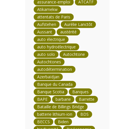
assurance-emploi
ATCATF
Atikamekw
attentats de Paris
Aufstehen
Aurélie Lanctôt
Aussant
austérité
auto électrique
auto hydroélectrique
auto solo
Autochtone
Autochtones
autodétermination
Azerbaïdjan
Banque du Canada
Banque Scotia
Banques
BAPE
barbarie
Barrette
Bataille de Billings Bridge
batterie lithium-ion
BDS
BECCS
Biden