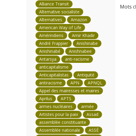
Alliance Transit
Mots cl
Alternative socialiste
Alternatives
Amazon
American Way of Life
Amérindiens
Amir Khadir
André Frappier
Anishinabe
Anishinabé
Anishnabee
Antarsya
anti-racisme
anticapitalisme
Anticapitalistas
Antiquité
antiracisme
APN
APNQL
Appel des mairesses et maires
Aprilus
APTS
armes nucléaires
armée
Artistes pour la paix
Assad
assemblée constituante
Assemblée nationale
ASSÉ