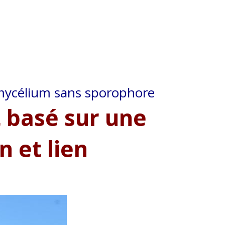
mycélium sans sporophore
t basé sur une
n et lien