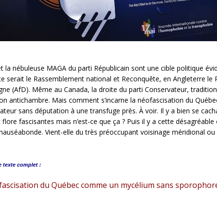
 la nébuleuse MAGA du parti Républicain sont une cible politique év
e serait le Rassemblement national et Reconquête, en Angleterre le 
gne (AfD). Même au Canada, la droite du parti Conservateur, traditionna
on antichambre. Mais comment s’incarne la néofascisation du Québec
teur sans députation à une transfuge près. À voir. Il y a bien se cac
 flore fascisantes mais n’est-ce que ça ? Puis il y a cette désagréable
nauséabonde. Vient-elle du très préoccupant voisinage méridional ou 
e
texte complet :
fascisation du Québec comme un mycélium sans sporophor