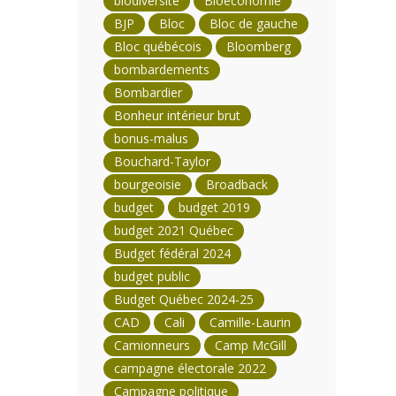
biodiversité
Bioéconomie
BJP
Bloc
Bloc de gauche
Bloc québécois
Bloomberg
bombardements
Bombardier
Bonheur intérieur brut
bonus-malus
Bouchard-Taylor
bourgeoisie
Broadback
budget
budget 2019
budget 2021 Québec
Budget fédéral 2024
budget public
Budget Québec 2024-25
CAD
Cali
Camille-Laurin
Camionneurs
Camp McGill
campagne électorale 2022
Campagne politique