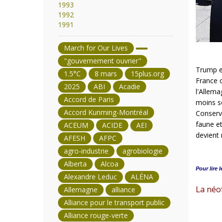
1993
1992
1991
March for Our Lives
"gouvernement ouvrier"
Trump et
1.5°C
8 mars
15plus.org
France c
2025
ABI
Acadie
l'Allema
Accord de Paris
moins s
Accord Kunming-Montréal
Conserva
faune et
ACEUM
ACIDE
AEI
devient 
AFESH
AFPC
agro-industrie
agrobiologie
Alberta
Alcoa
Pour lire l
Alexandre Leduc
ALÉNA
La néo
Allemagne
alliance
Alliance pour le transport public
Alliance rouge-verte